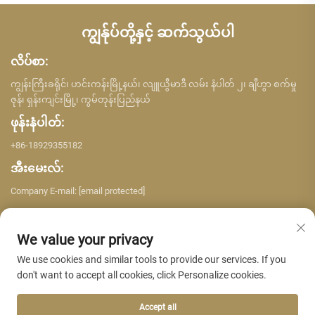
ကျွန်ုပ်တို့နှင့် ဆက်သွယ်ပါ
လိပ်စာ:
ကျွန်းကြီးခရိုင်၊ ဟင်းကန်းမြို့နယ်၊ လျူယွီမာဒီ လမ်း နံပါတ် ၂၊ ချီဟွာ စက်မှု
ဇုန်၊ ရှန်းကျင်းမြို့၊ ကွမ်တုန်းပြည်နယ်
ဖုန်းနံပါတ်:
+86-18929355182
အီးမေးလ်:
Company E-mail:
[email protected]
We value your privacy
We use cookies and similar tools to provide our services. If you
don't want to accept all cookies, click Personalize cookies.
မူပိုင်ခွင့် © Shenzhen Yujing Building Material Co. LTD.၊ မူပိုင်ခွင့်ရှိသည်။ -
လျှို့ဝှက်ဖွယ်ရာမူဝါဒ
Accept all