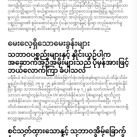
အကျိုးရှိသော ဂုဏ်သတ္တိများကို ပြန်လည်ဖန်တီးခြင်းဖြင့် ပြဿနာရှိသော
ဂုဏ်သတ္တိများကို ဖယ်ရှားပေးသည်။ ဤသုတေသနအခြေပြု ချဉ်းကပ်
မှုသည် အဆောက်အဦအမိုးများတွင် အသုံးပြုသည့် သဘာဝမဟုတ်သော
ပစ္စည်းများ၏ စွမ်းဆောင်ရည်၊ ပုံပန်းသဏ္ဍာန်နှင့် ရိုးရာ တည်ဆောက်မှု
နည်းလမ်းများနှင့် ပေါင်းစပ်မှုကို ဆက်လက်တိုးတက်စေသည်။
မေးလေ့ရှိသောမေးခွန်းများ
သဘာဝပစ္စည်းများနှင့် နှိုင်းယှဉ်ပါက
အဆောက်အဦအမိုးများသည် ပုံမှန်အားဖြင့်
ဘယ်လောက်ကြာ ခံပါသလဲ
ပရီမီယံ စင်သတ်ထားသော အိမ်ခြောက်ဖုံးအမိုးစနစ်များသည် ထိန်းသိမ်း
မှုနည်းပါးစွာဖြင့် ၁၅ မှ ၂၅ နှစ်အထိ ဝန်ဆောင်မှုသက်တမ်းကို ပေးစွမ်းနိုင်
ပြီး ရိုးရာ သဘာဝအိမ်ခြောက်ဖုံးများ၏ ၈ မှ ၁၂ နှစ် သက်တမ်းကို သိသိ
သာသာ ကျော်လွန်ပါသည်။ UV ဓာတ်ခံနိုင်သော ပုံစံများနှင့် ရာသီဥတု
ဒဏ်ခံနိုင်သော အလွှာများသည် ကြာရှည်ခံမှုကို တိုးတက်စေပြီး ကုတ်
တိတ်အဆောက်အဦ တည်ဆောက်မှုစီမံကိန်းများအတွက် အလားအလာရှိ
သော အစားထိုးမှုကုန်ကျစရိတ်နှင့် ထိန်းသိမ်းမှုလိုအပ်ချက်များကို
လျှော့ချပေးပါသည်။
စင်သတ်ထားသောနှင့် သဘာဝအိမ်ခြောက်