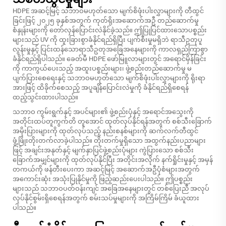
HDPE အဆင့်မြင့် သဘာဝမဟုတ်သော မျက်စိဖုံးပါးလွှာများကို တီထွင်
ခြင်းဖြင့် ၂၀၂၅ ခုနှစ်အတွက် ကုတ်ရိုးအဆောက်အဦ တည်ဆောက်မှု
စံနှုန်းများကို တော်လှန်ပြောင်းလဲနိုင်ခဲ့သည်။ ဤပြုပြင်ထားသောပစ္စည်း
များသည် UV ကို ထူးခြားစွာခံနိုင်ရည်ရှိပြီး ပျက်စီးမှုမရှိဘဲ ရာသီဥတုပူ
လွန်းမှုနှင့် ပြင်းထန်သောရာသီဥတုအခြေအနေများကို ကာလရှည်ကြာစွာ
ခံနိုင်ရည်ရှိပါသည်။ ခေတ်မီ HDPE ဖော်မြူလာများတွင် အရောင်မှိန်ခြင်း
ကို ကာကွယ်ပေးသည့် အထူးပစ္စည်းများ၊ ဖွဲ့စည်းတည်ဆောက်မှု မ
ပျက်ပြားစေရေးနှင့် သဘာဝမဟုတ်သော မျက်စိဖုံးပါးလွှာများကို ရိုးရာ
အားဖြင့် ထိခိုက်စေသည့် အပူချိန်ပြောင်းလဲမှုကို ခံနိုင်ရည်ရှိစေရန်
ထည့်သွင်းထားပါသည်။
သဘာဝ ကွမ်းရွက်နှင့် အပင်များ၏ ဖွဲ့စည်းပုံနှင့် အရောင်အသွေးကို
အတိုင်းထပ်တူကွက်တိ တူအောင် ထုတ်လုပ်နိုင်ရန်အတွက် စစ်သီးခြောက်
အမိုးပြားများကို ထုတ်လုပ်သည့် နည်းစနစ်များကို ဆက်လက်တီထွင်
ဖွံ့ဖြိုးတိုးတက်လာခဲ့ပါသည်။ တိုးတက်မှုရှိသော အထွက်နည်းပညာများ
ဖြင့် အချင်းအနုတ်နှင့် မျက်နှာပြင်ဖွဲ့စည်းပုံများ ကွဲပြားသော စစ်သီး
ခြောက်အမျှင်များကို ထုတ်လုပ်နိုင်ပြီး အတိုင်းအလိုက် နက်ရှိုင်းမှုနှင့် အမှန်
တကယ်ကို ဖန်တီးပေးကာ အဆင့်မြင့် အဆောက်အဦပုံစံများအတွက်
အကောင်းဆုံး အသုံးပြုနိုင်မှုကို ဖြည့်ဆည်းပေးပါသည်။ ဤပစ္စည်း
များသည် သဘာဝပတ်ဝန်းကျင် အခြေအနေများတွင် တစ်ပြေးညီ အလုပ်
လုပ်နိုင်စွမ်းရှိစေရန်အတွက် စမ်းသပ်မှုများကို အကြိမ်ကြိမ် ခံယူထား
ပါသည်။