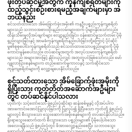
ဖုံးတပ်ဆင်မှုအတွက် ကုန်ကျစရိတ်များကို
ထည့်သွင်းစဉ်းစားရမည့်အချက်များမှာ အ
ဘယ်နည်း
စင်သတ်ထားသော အိမ်ခြောက်ဖုံးအမိုး၏ ကနဦးပစ္စည်းကုန်ကျစရိတ်
များသည် သဘာဝအစားထိုးနည်းလမ်းများထက် ပိုများနိုင်သော်လည်း
ထိန်းသိမ်းမှုလိုအပ်ချက်များ လျော့နည်းခြင်း၊ ဝန်ဆောင်မှုသက်တမ်း ပိုမို
ရှည်လျားခြင်းနှင့် အာမခံကုန်ကျစရိတ်နည်းပါးခြင်းတို့ကြောင့် ပိုင်ဆိုင်
မှု၏စုစုပေါင်းကုန်ကျစရိတ်သည် စင်သတ်ထားသောပစ္စည်းများကို ပိုမို
ကောင်းမွန်စေပါသည်။ တပ်ဆင်မှုအတွက် အလုပ်သမားကုန်ကျစရိတ်
များသည် အများအားဖြင့် နှိုင်းယှဉ်လျှင် အတူတူပင်ဖြစ်သော်လည်း မော်
ဂျူလာပြားစနစ်များက တည်ဆောက်မှုကာလနှင့် သက်ဆိုင်သော
ကုန်ကျစရိတ်များကို လျှော့ချပေးနိုင်ပါသည်။
စင်သတ်ထားသော အိမ်ခြောက်ဖုံးအမိုးကို
ရှိပြီးသား ကုတ်တိတ်အဆောက်အဦများ
တွင် တပ်ဆင်နိုင်ပါသလား
ဟုတ်ကဲ့၊ သင့်တော်သော ဖွဲ့စည်းပုံဆိုင်ရာ ဆန်းစစ်မှုနှင့် လိုအပ်ပါက
အားကောင်းအောင်ပြုလုပ်ခြင်းကို ပြုလုပ်၍ ရှိပြီးသော ကုတ်တို့ ဖွဲ့စည်းပုံ
များတွင် စီးသွားသော သွေးဆောက်အမိုးစနစ်များကို တပ်ဆင်နိုင်ပါသည်။
ရိုးရာသွေးဆောက်ထက် စီးသွားသော ပစ္စည်းများ၏ ပိုမိုပေါ့ပါးသော
အလေးချိန်သည် ဖွဲ့စည်းပုံတွင် ဖိအားလျှော့နည်းစေပြီး သဘာဝသွေး
ဆောက်ကို မထောက်ပံ့နိုင်သော အဟောင်းအဆောက်အအုံများအတွက်