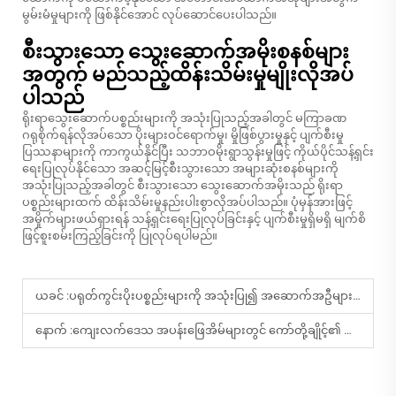
မွမ်းမံမှုများကို ဖြစ်နိုင်အောင် လုပ်ဆောင်ပေးပါသည်။
စီးသွားသော သွေးဆောက်အမိုးစနစ်များ
အတွက် မည်သည့်ထိန်းသိမ်းမှုမျိုးလိုအပ်
ပါသည်
ရိုးရာသွေးဆောက်ပစ္စည်းများကို အသုံးပြုသည့်အခါတွင် မကြာခဏ
ဂရုစိုက်ရန်လိုအပ်သော ပိုးများဝင်ရောက်မှု၊ မှိုဖြစ်ပွားမှုနှင့် ပျက်စီးမှု
ပြဿနာများကို ကာကွယ်နိုင်ပြီး သဘာဝမိုးရွာသွန်းမှုဖြင့် ကိုယ်ပိုင်သန့်ရှင်း
ရေးပြုလုပ်နိုင်သော အဆင့်မြင့်စီးသွားသော အများဆုံးစနစ်များကို
အသုံးပြုသည့်အခါတွင် စီးသွားသော သွေးဆောက်အမိုးသည် ရိုးရာ
ပစ္စည်းများထက် ထိန်းသိမ်းမှုနည်းပါးစွာလိုအပ်ပါသည်။ ပုံမှန်အားဖြင့်
အမှိုက်များဖယ်ရှားရန် သန့်ရှင်းရေးပြုလုပ်ခြင်းနှင့် ပျက်စီးမှုရှိမရှိ မျက်စိ
ဖြင့်စူးစမ်းကြည့်ခြင်းကို ပြုလုပ်ရပါမည်။
ယခင် :
ပရုတ်ကွင်းပိုးပစ္စည်းများကို အသုံးပြု၍ အဆောက်အဦများနှင့် ခေါင်မိုးအလှဆင်ခြင်းတို့တွင် ဖြစ်ပေါ်နေသော အလားအလာများ
နောက် :
ကျေးလက်ဒေသ အပန်းဖြေအိမ်များတွင် ကော်တို့ချိုင့်၏ အသုံးဝင်ပုံများ