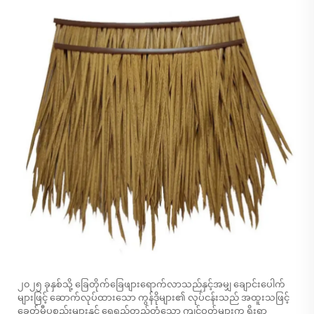
၂၀၂၅ ခုနှစ်သို့ ခြေတိုက်ခြေဖျားရောက်လာသည်နှင့်အမျှ ချောင်းပေါက်
များဖြင့် ဆောက်လုပ်ထားသော ကွန်ဒိုများ၏ လုပ်ငန်းသည် အထူးသဖြင့်
ခေတ်မီပစ္စည်းများနှင့် ရေရှည်တည်တံ့သော ကျင့်ဝတ်များက ရိုးရာ