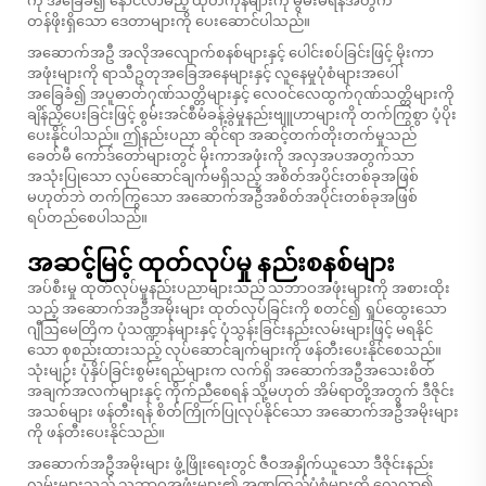
ကို အခြေခံ၍ နောင်လာမည့် ထုတ်ကုန်များကို မွမ်းမံရန်အတွက်
တန်ဖိုးရှိသော ဒေတာများကို ပေးဆောင်ပါသည်။
အဆောက်အဦ အလိုအလျောက်စနစ်များနှင့် ပေါင်းစပ်ခြင်းဖြင့် မိုးကာ
အဖုံးများကို ရာသီဥတုအခြေအနေများနှင့် လူနေမှုပုံစံများအပေါ်
အခြေခံ၍ အပူဓာတ်ဂုဏ်သတ္တိများနှင့် လေဝင်လေထွက်ဂုဏ်သတ္တိများကို
ချိန်ညှိပေးခြင်းဖြင့် စွမ်းအင်စီမံခန့်ခွဲမှုနည်းဗျူဟာများကို တက်ကြွစွာ ပံ့ပိုး
ပေးနိုင်ပါသည်။ ဤနည်းပညာ ဆိုင်ရာ အဆင့်တက်တိုးတက်မှုသည်
ခေတ်မီ ကော်ဒ်တော်များတွင် မိုးကာအဖုံးကို အလှအပအတွက်သာ
အသုံးပြုသော လုပ်ဆောင်ချက်မရှိသည့် အစိတ်အပိုင်းတစ်ခုအဖြစ်
မဟုတ်ဘဲ တက်ကြွသော အဆောက်အဦအစိတ်အပိုင်းတစ်ခုအဖြစ်
ရပ်တည်စေပါသည်။
အဆင့်မြင့် ထုတ်လုပ်မှု နည်းစနစ်များ
အပ်စီးမှု ထုတ်လုပ်မှုနည်းပညာများသည် သဘာဝအဖုံးများကို အစားထိုး
သည့် အဆောက်အဦအမိုးများ ထုတ်လုပ်ခြင်းကို စတင်၍ ရှုပ်ထွေးသော
ဂျီဩမေတြိက ပုံသဏ္ဍာန်များနှင့် ပုံသွန်းခြင်းနည်းလမ်းများဖြင့် မရနိုင်
သော စုစည်းထားသည့် လုပ်ဆောင်ချက်များကို ဖန်တီးပေးနိုင်စေသည်။
သုံးမျဉ်း ပုံနှိပ်ခြင်းစွမ်းရည်များက လက်ရှိ အဆောက်အဦအသေးစိတ်
အချက်အလက်များနှင့် ကိုက်ညီစေရန် သို့မဟုတ် အိမ်ရာတို့အတွက် ဒီဇိုင်း
အသစ်များ ဖန်တီးရန် စိတ်ကြိုက်ပြုလုပ်နိုင်သော အဆောက်အဦအမိုးများ
ကို ဖန်တီးပေးနိုင်သည်။
အဆောက်အဦအမိုးများ ဖွံ့ဖြိုးရေးတွင် ဇီဝအနှိုက်ယူသော ဒီဇိုင်းနည်း
လမ်းများသည် သဘာဝအဖုံးများ၏ အဏုကြည့်ပုံစံများကို လေ့လာ၍