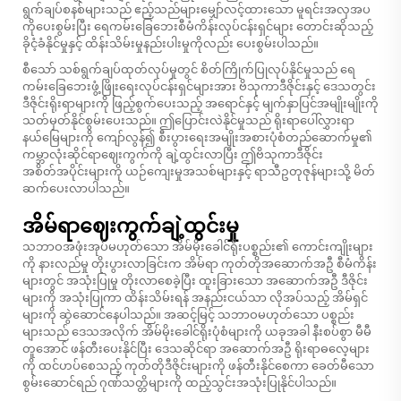
ရွက်ချပ်စနစ်များသည် ဧည့်သည်များမျှော်လင့်ထားသော မူရင်းအလှအပ
ကိုပေးစွမ်းပြီး ရေကမ်းခြေဘေးစီမံကိန်းလုပ်ငန်းရှင်များ တောင်းဆိုသည့်
ခိုငံ့ခံနိုင်မှုနှင့် ထိန်းသိမ်းမှုနည်းပါးမှုကိုလည်း ပေးစွမ်းပါသည်။
စီသော် သစ်ရွက်ချပ်ထုတ်လုပ်မှုတွင် စိတ်ကြိုက်ပြုလုပ်နိုင်မှုသည် ရေ
ကမ်းခြေဘေးဖွံ့ဖြိုးရေးလုပ်ငန်းရှင်များအား ဗိသုကာဒီဇိုင်းနှင့် ဒေသတွင်း
ဒီဇိုင်းရိုးရာများကို ဖြည့်စွက်ပေးသည့် အရောင်နှင့် မျက်နှာပြင်အမျိုးမျိုးကို
သတ်မှတ်နိုင်စွမ်းပေးသည်။ ဤပြောင်းလဲနိုင်မှုသည် ရိုးရာပေါ်လွှားရာ
နယ်မြေများကို ကျော်လွန်၍ စီးပွားရေးအမျိုးအစားပုံစံတည်ဆောက်မှု၏
ကမ္ဘာလုံးဆိုင်ရာဈေးကွက်ကို ချဲ့ထွင်းလာပြီး ဤဗိသုကာဒီဇိုင်း
အစိတ်အပိုင်းများကို ယဉ်ကျေးမှုအသစ်များနှင့် ရာသီဥတုဇုန်များသို့ မိတ်
ဆက်ပေးလာပါသည်။
အိမ်ရာဈေးကွက်ချဲ့ထွင်းမှု
သဘာဝအဖုံးအုပ်မဟုတ်သော အိမ်မိုးခေါင်ရိုးပစ္စည်း၏ ကောင်းကျိုးများ
ကို နားလည်မှု တိုးပွားလာခြင်းက အိမ်ရာ ကုတ်တိုအဆောက်အဦ စီမံကိန်း
များတွင် အသုံးပြုမှု တိုးလာစေခဲ့ပြီး ထူးခြားသော အဆောက်အဦ ဒီဇိုင်း
များကို အသုံးပြုကာ ထိန်းသိမ်းရန် အနည်းငယ်သာ လိုအပ်သည့် အိမ်ရှင်
များကို ဆွဲဆောင်နေပါသည်။ အဆင့်မြင့် သဘာဝမဟုတ်သော ပစ္စည်း
များသည် ဒေသအလိုက် အိမ်မိုးခေါင်ရိုးပုံစံများကို ယခုအခါ နီးစပ်စွာ မီမီ
တူအောင် ဖန်တီးပေးနိုင်ပြီး ဒေသဆိုင်ရာ အဆောက်အဦ ရိုးရာဓလေ့များ
ကို ထင်ဟပ်စေသည့် ကုတ်တိုဒီဇိုင်းများကို ဖန်တီးနိုင်စေကာ ခေတ်မီသော
စွမ်းဆောင်ရည် ဂုဏ်သတ္တိများကို ထည့်သွင်းအသုံးပြုနိုင်ပါသည်။