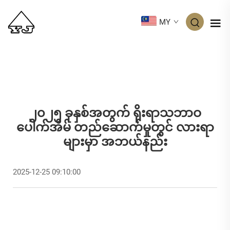
MY
၂၀၂၅ ခုနှစ်အတွက် ရိုးရာသဘာဝ
ပေါက်အိမ် တည်ဆောက်မှုတွင် လားရာ
များမှာ အဘယ်နည်း
2025-12-25 09:10:00