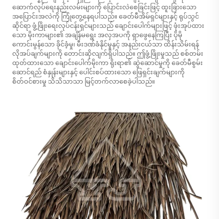
ဆောက်လုပ်ရေးနည်းလမ်းများကို ပြောင်းလဲစေခြင်းဖြင့် ထူးခြားသော
အပြောင်းအလဲကို ကြုံတွေ့နေရပါသည်။ ခေတ်မီအိမ်ရှင်များနှင့် ရုပ်သွင်
ဆိုင်ရာ ဖွံ့ဖြိုးရေးလုပ်ငန်းရှင်များသည် ချောင်းပေါက်များဖြင့် ဖုံးအုပ်ထား
သော မိုးကာများ၏ အချိန်မရွေး အလှအပကို ရှာဖွေနေကြပြီး ပိုမို
ကောင်းမွန်သော ခိုင်ခံ့မှု၊ မီးဒဏ်ခံနိုင်မှုနှင့် အနည်းငယ်သာ ထိန်းသိမ်းရန်
လိုအပ်ချက်များကို တောင်းဆိုလျက်ရှိပါသည်။ ဤဖွံ့ဖြိုးမှုသည်
စစ်တမ်း
ထုတ်ထားသော ချောင်းပေါက်မိုးကာ
ရိုးရာ၏ ဆွဲဆောင်မှုကို ခေတ်မီစွမ်း
ဆောင်ရည် စံနှုန်းများနှင့် ပေါင်းစပ်ထားသော ဖြေရှင်းချက်များကို
စိတ်ဝင်စားမှု သိသိသာသာ မြင့်တက်လာစေခဲ့ပါသည်။