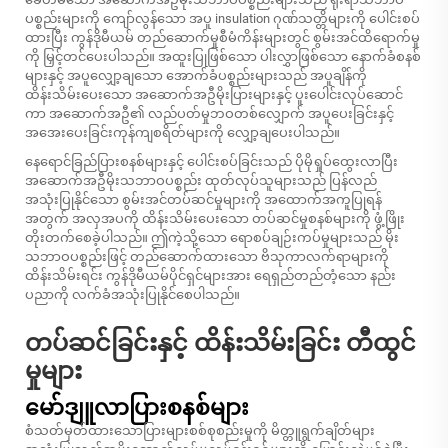
ပစ္စည်းများကို ကျော်လွန်သော အပူ insulation ဂုဏ်သတ္တိများကို ပေါင်းစပ်
ထားပြီး ကွန်ဒိုမီယမ် တည်ဆောက်မှုစီမံကိန်းများတွင် စွမ်းအင်ထိရောက်မှု
ကို မြှင့်တင်ပေးပါသည်။ အထူးပြုဖြစ်သော ပါးလွှာဖြစ်သော နောက်ခံစနစ်
များနှင့် အပူလျှော့ချသော အောက်ခံပစ္စည်းများသည် အပူချိန်ကို
ထိန်းသိမ်းပေးသော အဆောက်အဦမိုးပြားများနှင့် ပူးပေါင်းလုပ်ဆောင်
ကာ အဆောက်အဦ၏ လည်ပတ်မှုဘဝတစ်လျှောက် အပူပေးခြင်းနှင့်
အအေးပေးခြင်းကုန်ကျစရိတ်များကို လျှော့ချပေးပါသည်။
နေရောင်ခြည်ပြားစနစ်များနှင့် ပေါင်းစပ်ခြင်းသည် ပိုမိုရှုပ်ထွေးလာပြီး
အဆောက်အဦမိုးသဘာဝပစ္စည်း ထုတ်လုပ်သူများသည် ပြန်လည်
အသုံးပြုနိုင်သော စွမ်းအင်တပ်ဆင်မှုများကို အထောက်အကူပြုရန်
အတွက် အလှအပကို ထိန်းသိမ်းပေးသော တပ်ဆင်မှုစနစ်များကို ဖွံ့ဖြိုး
တိုးတက်စေခဲ့ပါသည်။ ဤကဲ့သို့သော ရောစပ်ချဉ်းကပ်မှုများသည် မိုး
သဘာဝပစ္စည်းဖြင့် တည်ဆောက်ထားသော ဗိသုကာလက်ရာများကို
ထိန်းသိမ်းရင်း ကွန်ဒိုမီယမ်ပိုင်ရှင်များအား ရေရှည်တည်တံ့သော နည်း
ပညာကို လက်ခံအသုံးပြုနိုင်စေပါသည်။
တပ်ဆင်ခြင်းနှင့် ထိန်းသိမ်းခြင်း တီထွင်
မှုများ
မော်ဒျူလာပြားစနစ်များ
စံသတ်မှတ်ထားသောပြားများစစ်စုစည်းမှုကို မိတ္တူရွက်ချိတ်များ