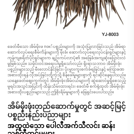
ခေတ်မီသော အိမ်မိုးဖ пок်ပစ္စည်းများကို အသုံးပြုလာခြင်းသည် အိမ်ရာ
ဆောက်လုပ်ရေးစီမံကိန်းများကို မိုးခံ၊ ဆောက်လုပ်ရေးလုပ်ငန်းရှင်များနှင့်
ကုန်ကျစရိတ်ပိုင်ရှင်များက ချဉ်းကပ်လာပုံ၏ အခြေခံအကျဆုံးပြောင်းလဲ
မှုဖြစ်သည်။ သမိုင်းဝင်အရေးပါမှုရှိသော်လည်း ရိုးရာသဘာဝ အိမ်မိုးဖုံး
ပစ္စည်းများသည် မီးလောင်နိုင်ခြင်း၊ ပိုးမွှားကူးစက်ခံရခြင်းနှင့် မကြာခဏ
အစားထိုးရန် လိုအပ်ခြင်းတို့ကဲ့သို့ စိန်ခေါ်မှုများစွာကို ရင်ဆိုင်နေရပါသည်။
ယနေ့ခေတ်ဈေးကွက်တွင် အိမ်မိုးဖုံးအိမ်ငယ်များကို ဆွဲဆောင်မှုရှိစေသည့်
မူရင်းအသွင်အပြင်ကို ထိန်းသိမ်းထားရင်း၊ ခေတ်မီ စက်ရုံထုတ် အိမ်မိုးဖုံး
အစားထိုးပစ္စည်းများသည် ဤစိုးရိမ်မှုများကို ဖြေရှင်းပေးပါသည်။
အိမ်မိုးဖုံးတည်ဆောက်မှုတွင် အဆင့်မြင့်
ပစ္စည်းနည်းပညာများ
အထူထဲသော ပေါလီအက်သီလင်း ဆန်း
သစ်တီထွင်မှုများ