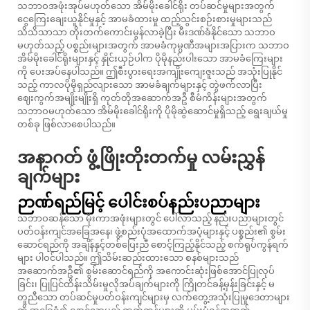
သဘာဝအဖုံးအုပ်မဟုတ်သော အိမ်မိုးခေါင်ရိုး တပ်ဆင်မှုများအတွက်
ငွေကြေးချေးယူနိုင်မှုနှင့် အာမခံထားမှု ထည့်သွင်းစဉ်းစားမှုများသည်
သိသိသာသာ တိုးတက်ကောင်းမွန်လာခဲ့ပြီး မီးဒဏ်ခံနိုင်သော သဘာဝ
မဟုတ်သည့် ပစ္စည်းများအတွက် အာမခံကုမ္ပဏီအများအပြားက သဘာဝ
အိမ်မိုးခေါင်ရိုးများနှင့် နှိုင်းယှဉ်ပါက ပိုမိုနည်းပါးသော အာမခံကြေးများ
ကို ပေးအပ်နေပါသည်။ ဤစီးပွားရေးအကျိုးကျေးဇူးသည် အသုံးပြုနိုင်
သည့် ကာလပိုမိုရှည်လျားသော အာမခံချက်များနှင့် တွဲဖက်လာပြီး
ဈေးကွက်အမျိုးမျိုးရှိ ကုတ်တိုအဆောက်အဦ စီမံကိန်းများအတွက်
သဘာဝမဟုတ်သော အိမ်မိုးခေါင်ရိုးကို ပိုမိုဆွဲဆောင်မှုရှိသည့် ရွေးချယ်မှု
တစ်ခု ဖြစ်လာစေပါသည်။
အနာဂတ် ဖွံ့ဖြိုးတိုးတက်မှု လမ်းညွှန်
ချက်များ
ဉာဏ်ရည်မြင့် ပေါင်းစပ်နည်းပညာများ
သဘာဝဆန်သော မိုးကာအဖုံးများတွင် ပေါ်လာသည့် နည်းပညာများတွင်
ပတ်ဝန်းကျင်အခြေအနေ၊ ဖွဲ့စည်းပုံအထောက်အပံ့များနှင့် ပစ္စည်း၏ စွမ်း
ဆောင်ရည်ကို အချိန်နှင့်တစ်ပြေးညီ စောင့်ကြည့်နိုင်သည့် စက်ရုပ်ကွန်ရက်
များ ပါဝင်ပါသည်။ ဤသိမ်းဆည်းထားသော စနစ်များသည်
အဆောက်အဦ၏ စွမ်းဆောင်ရည်ကို အကောင်းဆုံးဖြစ်အောင်ပြုလုပ်
ခြင်း၊ ပြုပြင်ထိန်းသိမ်းမှုလိုအပ်ချက်များကို ကြိုတင်ခန့်မှန်းခြင်းနှင့် မ
တူညီသော တပ်ဆင်မှုပတ်ဝန်းကျင်များမှ လက်တွေ့အသုံးပြုမှုဒေတာများ