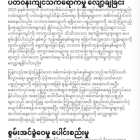
ပတ်ဝန်းကျင်သက်ရောက်မှု လျော့ချခြင်း
2025 ခုနှစ်အတွက် မိသားစုအိမ်ငယ်များ ဖုံးအုပ်ချုပ်ဆောက်လုပ်ရေးနည်း
လမ်းများကို ပတ်ဝန်းကျင်ထိန်းသိမ်းရေး စိုးရိမ်မှုများက အဓိကပြောင်းလဲ
စေနေပါသည်။ သဘာဝအလျောက် ရရှိသော ပစ္စည်းများကို အသုံးပြုသည့်
ရိုးရာနည်းလမ်းများနှင့် နှိုင်းယှဉ်ပါက စစ်တမ်းဖုံးအုပ်ပစ္စည်းများသည်
ပတ်ဝန်းကျင်ကို ကာကွယ်ရာတွင် သိသိသာသာ အကျိုးကျေးဇူးများ ပေး
စွမ်းနိုင်ပါသည်။ နှစ်စဉ် ကုန်းမြေစနစ်များမှ ခြောက်သွေ့သော ကျွန်းများကို
ထုတ်ယူခြင်းကို ရှောင်ရှားခြင်းဖြင့် သဘာဝ စိုစွတ်ကုန်းမြေစနစ်များကို
ထိန်းသိမ်းနိုင်ပြီး အကွာအဝေးများမှ သဘာဝဖုံးအုပ်ပစ္စည်းများ ရယူ
ရာတွင် ပါဝင်သော ပို့ဆောင်ရေး မီသိန်းဂတ်စ် ပြုတ်ထွက်မှုကိုလည်း
လျှော့ချနိုင်ပါသည်။
ပြန်လည်အသုံးပြုနိုင်သော စစ်တမ်းဖုံးအုပ်စနစ်များသည် စက်ဝိုင်းပတ်
စီးပွားရေး မူများကို ပံ့ပိုးပေးပါသည်။ အသုံးပြုပြီး အဆုံးသတ်သော
ပစ္စည်းများကို မြေပုံးများအဖြစ် စွန့်ပစ်ခြင်းအစား အဆောက်အဦး
ဆောက်လုပ်ရေး ပစ္စည်းအသစ်များအဖြစ် ပြန်လည်ဖြစ်စေရန် ပြုလုပ်ပေး
နိုင်ပါသည်။ အဆင့်မြင့် ပေါ်လီမာပုံစံများသည် စစ်တမ်းဖုံးအုပ်ပစ္စည်း
များသည် အသုံးပြုမှု သက်တမ်း ကြာရှည်စွာအထိ ဖွဲ့စည်းတည်ဆောက်ပုံ
မပျက်စီးစေရန် သေချာစေပြီး အကြိမ်ကြိမ် ပြုပြင်ထိန်းသိမ်းမှုများနှင့်
ဆက်စပ်နေသော ပတ်ဝန်းကျင် သက်ရောက်မှုများကို လျှော့ချကာ
အစားထိုးရမည့် အကြိမ်ရေကို လျှော့ချပေးပါသည်။
စွမ်းအင်ခွဲဝေမှု ပေါင်းစည်းမှု
ခေတ်မီသော အဆောက်အဦမိုးသဘာဝပစ္စည်းများသည် ရိုးရာသဘာဝ