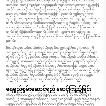
အသုံးပြုသည့်အမိုးဆောက်လုပ်မှုလုပ်ငန်းစဉ်များကို ပြောင်းလဲပစ်ခဲ့ပြီး
အလုပ်သမားကုန်ကျစရိတ်လျှော့ချမှုနှင့် တည်ဆောက်မှုကာလခန့်မှန်းခြေ
အတိုင်းအတာတိုးတက်မှုကို ရရှိစေခဲ့သည်။ တပ်ဆင်စစ်စုစည်းမှုပါဝင်
သော ကြိုတင်တည်ဆောက်ထားသည့်ပြားများသည် ကျွမ်းကျင်သော
လုပ်ငန်းသမားများအား ရိုးရာလက်တွင်းတည်ဆောက်သည့်နည်းလမ်းများ
ထက် သိသိသာသာနည်းပါးသောအချိန်အတွင်း ရွက်ချိတ်များဖုံးအုပ်ထား
သော ရွာရိုးရာအိမ်များ၏အမိုးကို ပြီးစီးအောင်လုပ်ဆောင်နိုင်စေပေးခဲ့
သည်။ ထိုသို့ဖြစ်ပေါ်လာမှုသည် ပိုမိုကျယ်ပြန့်သော စားသည့်အုပ်စု
အတွက် စီးပွားရေးအရ ပိုမိုလုပ်ဆောင်နိုင်သောစီမံကိန်းများကို ဖြစ်ပေါ်စေ
ခဲ့သည်။
စိုက်ပျိုးထုတ်လုပ်သည့်စစ်စုစည်းမှုမှ မိတ္တူရွက်ချိတ်အမိုးပြားများကို
စက်ရုံမှထုတ်လုပ်ခြင်းမှ အရည်အသွေးထိန်းချုပ်မှုတိုးတက်မှုရလဒ်များ
ကို ရရှိစေခဲ့ပြီး ပုံမှန်သိပ်သည်းမှု၊ အရောင်ကိုက်ညီမှုနှင့် အတိုင်းတိုင်းတွင်
တိကျမှုကို အာမခံပေးသည်။ ထိုသို့သောအရည်အသွေးများကို ကွင်းတွင်း
တည်ဆောက်မှုမှ ရရှိလို့မရပါ။ စံသတ်မှတ်ထားသောပြားအရွယ်အစား
များသည် ပစ္စည်းခန့်မှန်းခြေနှင့် အမှိုက်လျှော့ချမှုကို တိကျစေပေးပြီး ရွာရိုး
ရာအိမ်တည်ဆောက်မှုလုပ်ငန်းများတွင် စီမံကိန်းတစ်ခုလုံး၏ ရေရှည်
တည်တံ့ခိုင်မာမှုနှင့် စီးပွားရေးထိရောက်မှုကို ပံ့ပိုးပေးသည်။
ရေရှည်စွမ်းဆောင်ရည် စောင့်ကြည့်ခြင်း
စင်သုတရိုက်သာမျှင်များဖြင့် ပြုလုပ်ထားသော မိုးခံအုတ်အိမ်တို့၏
အဆင့်မြင့် အာမခံချက်အစီအစဉ်များတွင် ယခုအခါ ပစ္စည်းအခြေအနေကို
ရေရှည်စောင့်ကြည့်နိုင်သည့် စုံလင်သော စွမ်းဆောင်ရည် စောင့်ကြည့်မှု