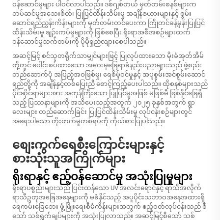
ဝန်ဆောင်မှုများ ပါဝင်လာပါသည်။ ဒစ်ဂျစ်တယ် မှတ်တမ်းစနစ်များက
တပ်ဆင်မှုအသေးစိတ်၊ ပြုပြင်ထိန်းသိမ်းမှု အချိန်ဇယားများနှင့် စွမ်း
ဆောင်ရည်ညွှန်းကိန်းများကို မှတ်တမ်းတင်ပေးကာ ကြိုတင်ခန့်မှန်းပြုပြင်
ထိန်းသိမ်းမှု ချဉ်းကပ်မှုများကို ဖြစ်စေပြီး ရိုးရာအစီအစဉ်များထက်
ဝန်ဆောင်မှုသက်တမ်းကို ပိုမိုရှည်လျားစေပါသည်။
အဆင့်မြင့် စင်သုတရိုက်သာမျှင်များဖြင့် ပြုလုပ်ထားသော မိုးခံအုတ်အိမ်
တို့တွင် ပေါင်းစပ်ထားသော အဝေးမှခြေရာခံနည်းပညာများသည် ဖွဲ့စည်း
တည်ဆောက်ပုံ အပြည့်အဝဖြစ်မှု၊ ရေစိမ့်ဝင်မှုနှင့် အပူစွမ်းအင်စွမ်းဆောင်
ရည်တို့ကို အချိန်နှင့်တစ်ပြေးညီ စောင့်ကြည့်ပေးပါသည်။ ထိုစနစ်များသည်
ပိုင်ဆိုင်ရာများအား အကုန်ကြီးသော ပြုပြင်မှုအဖြစ် မဖြစ်မီ ဖြစ်နိုင်ခြေရှိ
သည့် ပြဿနာများကို အသိပေးသည့်အတွက် ၂၀၂၅ ခုနှစ်အတွက် ရွာ
လေးများ တည်ဆောက်ခြင်း ပြုပြင်ထိန်းသိမ်းမှု လုပ်ငန်းစဉ်များတွင်
အရေးပါသော တိုးတက်မှုတစ်ရပ်ကို ကိုယ်စားပြုပါသည်။
စျေးကွက်ရေစီးကြောင်းများနှင့်
စားသုံးသူအကြိုက်များ
ရိုးရာနှင့် ဧည့်ဝန်ဆောင်မှု အသုံးပြုမှုများ
ရိုးရာပစ္စည်းများသည် ပြင်းထန်သော UV အလင်းရောင်နှင့် ရာသီအလိုက်
ရာသီဥတုအခြေအနေများကို မခံနိုင်သည့် အပူပိုင်းသဘာဝအနေအထားရှိ
ရေကမ်းခြေဘေး ဖွံ့ဖြိုးရေးစီမံကိန်းများအတွက် ဧည့်ဝတ်လုပ်ငန်းသည် စီ
သော် သစ်ရွက်ချပ်များကို အသုံးပြုလာသည်။ အဆင့်မြင့်စီသော် သစ်