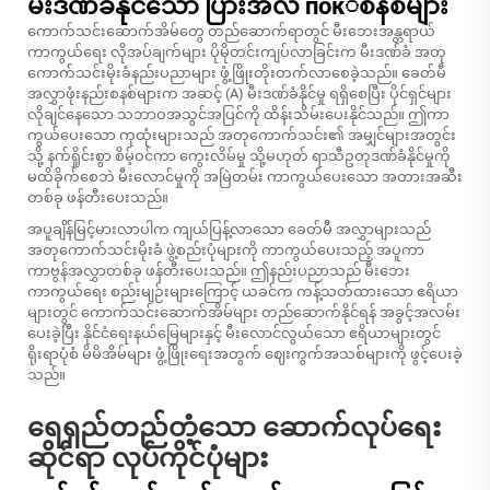
မီးဒဏ်ခံနိုင်သော ပြားအလ пок်စနစ်များ
ကောက်သင်းဆောက်အိမ်တွေ တည်ဆောက်ရာတွင် မီးဘေးအန္တရာယ်
ကာကွယ်ရေး လိုအပ်ချက်များ ပိုမိုတင်းကျပ်လာခြင်းက မီးဒဏ်ခံ အတု
ကောက်သင်းမိုးခံနည်းပညာများ ဖွံ့ဖြိုးတိုးတက်လာစေခဲ့သည်။ ခေတ်မီ
အလွှာဖုံးနည်းစနစ်များက အဆင့် (A) မီးဒဏ်ခံနိုင်မှု ရရှိစေပြီး ပိုင်ရှင်များ
လိုချင်နေသော သဘာဝအသွင်အပြင်ကို ထိန်းသိမ်းပေးနိုင်သည်။ ဤကာ
ကွယ်ပေးသော ကုထုံးများသည် အတုကောက်သင်း၏ အမျှင်များအတွင်း
သို့ နက်ရှိုင်းစွာ စိမ့်ဝင်ကာ ကွေးလိမ်မှု သို့မဟုတ် ရာသီဥတုဒဏ်ခံနိုင်မှုကို
မထိခိုက်စေဘဲ မီးလောင်မှုကို အမြဲတမ်း ကာကွယ်ပေးသော အတားအဆီး
တစ်ခု ဖန်တီးပေးသည်။
အပူချိန်မြင့်မားလာပါက ကျယ်ပြန့်လာသော ခေတ်မီ အလွှာများသည်
အတုကောက်သင်းမိုးခံ ဖွဲ့စည်းပုံများကို ကာကွယ်ပေးသည့် အပူကာ
ကာဗွန်အလွှာတစ်ခု ဖန်တီးပေးသည်။ ဤနည်းပညာသည် မီးဘေး
ကာကွယ်ရေး စည်းမျဉ်းများကြောင့် ယခင်က ကန့်သတ်ထားသော ဧရိယာ
များတွင် ကောက်သင်းဆောက်အိမ်များ တည်ဆောက်နိုင်ရန် အခွင့်အလမ်း
ပေးခဲ့ပြီး နိုင်ငံရေးနယ်မြေများနှင့် မီးလောင်လွယ်သော ဧရိယာများတွင်
ရိုးရာပုံစံ မိမိအိမ်များ ဖွံ့ဖြိုးရေးအတွက် ဈေးကွက်အသစ်များကို ဖွင့်ပေးခဲ့
သည်။
ရေရှည်တည်တံ့သော ဆောက်လုပ်ရေး
ဆိုင်ရာ လုပ်ကိုင်ပုံများ