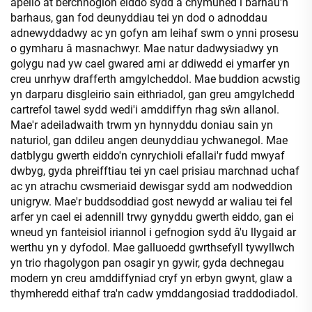
apelio at berchnogion eiddo sydd â chymuned i barhau'n
barhaus, gan fod deunyddiau tei yn dod o adnoddau
adnewyddadwy ac yn gofyn am leihaf swm o ynni prosesu
o gymharu â masnachwyr. Mae natur dadwysiadwy yn
golygu nad yw cael gwared arni ar ddiwedd ei ymarfer yn
creu unrhyw drafferth amgylcheddol. Mae buddion acwstig
yn darparu disgleirio sain eithriadol, gan greu amgylchedd
cartrefol tawel sydd wedi'i amddiffyn rhag sŵn allanol.
Mae'r adeiladwaith trwm yn hynnyddu doniau sain yn
naturiol, gan ddileu angen deunyddiau ychwanegol. Mae
datblygu gwerth eiddo'n cynrychioli efallai'r fudd mwyaf
dwbyg, gyda phreifftiau tei yn cael prisiau marchnad uchaf
ac yn atrachu cwsmeriaid dewisgar sydd am nodweddion
unigryw. Mae'r buddsoddiad gost newydd ar waliau tei fel
arfer yn cael ei adennill trwy gynyddu gwerth eiddo, gan ei
wneud yn fanteisiol iriannol i gefnogion sydd â'u llygaid ar
werthu yn y dyfodol. Mae galluoedd gwrthsefyll tywyllwch
yn trio rhagolygon pan osagir yn gywir, gyda dechnegau
modern yn creu amddiffyniad cryf yn erbyn gwynt, glaw a
thymheredd eithaf tra'n cadw ymddangosiad traddodiadol.