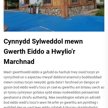
Cynnydd Sylweddol mewn
Gwerth Eiddo a Hwylio’r
Marchnad
Mae'r gwerthoedd eiddo a gafodd eu hachub trwy osod tocyn yn
cynrychioli un o aspectau mwyaf diddorol ariannol y buddsoddiad
mewn costau tocyn newydd, gyda data’r farchnad yn dangos yn
gyson bod eiddo wedi’u tocu yn cael eu gwerthu am brisiau uwch ac
yn tynnu cymrywyr gofalus sydd eisiau nodweddion pensaernïol
gwahanol a chrafu authentig. Mae swyddogion estate yn adrodd
bod eiddo wedi’u tocu’n iawn fel arfer yn gwerthu am pymtheg i
wythfed deg yn uwd lawr eiddo cyfateb â thociau draddodiadol,