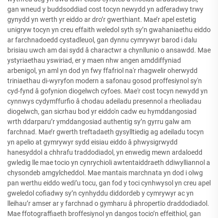
gan wneud y buddsoddiad cost tocyn newydd yn adferadwy trwy
gynydd yn werth yr eiddo ar dro’r gwerthiant. Mae’r apel estetig
unigryw tocyn yn creu effaith weledol syth sy’n gwahaniaethu eiddo
ar farchnadoedd cystadleuol, gan dynnu cymrywyr barod i dalu
brisiau uwch am dai sydd â charactwr a chynllunio o ansawdd. Mae
ystyriaethau yswiriad, er y maen nhw angen amddiffyniad
arbenigol, yn aml yn dod yn fwy ffafriol na'r rhagwelir oherwydd
triniaethau di-wyryfon modern a safonau gosod proffesiynol sy'n
cyd-fynd â gofynion diogelwch cyfoes. Mae'r cost tocyn newydd yn
cynnwys cydymffurfio â chodau adeiladu presennol a rheoliadau
diogelwch, gan sicrhau bod yr eiddo'n cadw eu hymddangosiad
wrth ddarparu’r ymddangosiad authentig sy’n gyrru galw am
farchnad. Mae’r gwerth treftadaeth gysylltiedig ag adeiladu tocyn
yn apelio at gymrywyr sydd eisiau eiddo â phwysigrwydd
hanesyddol a chhrafu traddodiadol, yn enwedig mewn ardaloedd
gwledig lle mae tocio yn cynrychioli awtentaiddraeth ddiwylliannol a
chysondeb amgylcheddol. Mae mantais marchnata yn dod i olwg
pan werthu eiddo wedi’u tocu, gan fod y toci cynhwysol yn creu apel
gweledol cofiadwy sy’n cynhyddu diddordeb y cymrywyr ac yn
lleihau’r amser ar y farchnad o gymharu â phropertïo draddodiadol.
Mae ffotograffiaeth broffesiynol yn dangos tocio’n effeithiol, gan