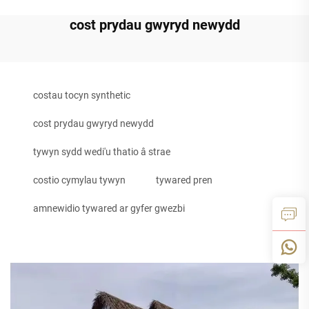
cost prydau gwyryd newydd
costau tocyn synthetic
cost prydau gwyryd newydd
tywyn sydd wedi'u thatio â strae
costio cymylau tywyn
tywared pren
amnewidio tywared ar gyfer gwezbi