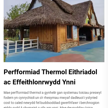
Perfformiad Thermol Eithriadol
ac Effeithlonrwydd Ynni
Mae perfformiad thermol a gynhelir gan systemau toiciau preswyl
fodern yn cynrychioli un o'r rhesymau mwyaf dadleuol i ystyried
cost to caled newydd fel buddsoddiad gwerthfawr i berchnogion
eiddo sydd â chymaint o ofn am ynni. Mae deunyddiau toica