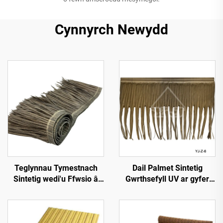
Cynnyrch Newydd
Teglynnau Tymestnach
Dail Palmet Sintetig
Sintetig wedi'u Ffwsio â
Gwrthsefyll UV ar gyfer
Chynhesiad 50cmx3m â
Gwddylwriaeth Allforol
Gwell Gwrthsefyll Tân