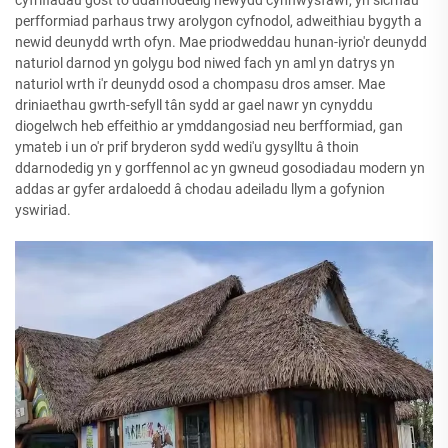
cyfrifiadau gost to ddarnodedig newydd cynhwysfawr, yn sicrhau
perfformiad parhaus trwy arolygon cyfnodol, adweithiau bygyth a
newid deunydd wrth ofyn. Mae priodweddau hunan-iyrio'r deunydd
naturiol darnod yn golygu bod niwed fach yn aml yn datrys yn
naturiol wrth i'r deunydd osod a chompasu dros amser. Mae
driniaethau gwrth-sefyll tân sydd ar gael nawr yn cynyddu
diogelwch heb effeithio ar ymddangosiad neu berfformiad, gan
ymateb i un o'r prif bryderon sydd wedi'u gysylltu â thoin
ddarnodedig yn y gorffennol ac yn gwneud gosodiadau modern yn
addas ar gyfer ardaloedd â chodau adeiladu llym a gofynion
yswiriad.