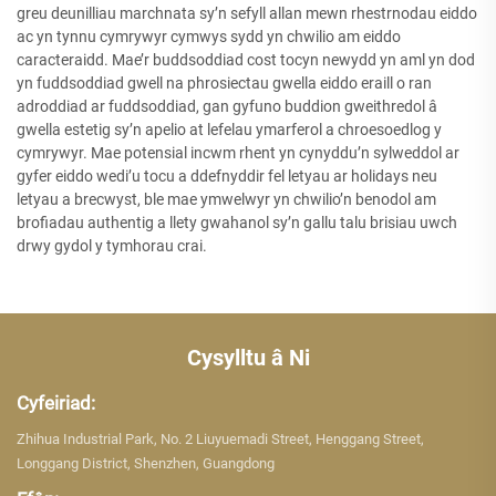
greu deunilliau marchnata sy’n sefyll allan mewn rhestrnodau eiddo
ac yn tynnu cymrywyr cymwys sydd yn chwilio am eiddo
caracteraidd. Mae’r buddsoddiad cost tocyn newydd yn aml yn dod
yn fuddsoddiad gwell na phrosiectau gwella eiddo eraill o ran
adroddiad ar fuddsoddiad, gan gyfuno buddion gweithredol â
gwella estetig sy’n apelio at lefelau ymarferol a chroesoedlog y
cymrywyr. Mae potensial incwm rhent yn cynyddu’n sylweddol ar
gyfer eiddo wedi’u tocu a ddefnyddir fel letyau ar holidays neu
letyau a brecwyst, ble mae ymwelwyr yn chwilio’n benodol am
brofiadau authentig a llety gwahanol sy’n gallu talu brisiau uwch
drwy gydol y tymhorau crai.
Cysylltu â Ni
Cyfeiriad:
Zhihua Industrial Park, No. 2 Liuyuemadi Street, Henggang Street,
Longgang District, Shenzhen, Guangdong