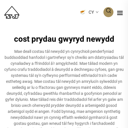
CY
cost prydau gwyryd newydd
Mae deall costau tâl newydd yn cynrychioli penderfyniad
buddsoddiad hanfodol i gartrefwyr sy'n chwilio am ddatrysiadau tâl
cynaliadwy a ffrinddol â'r amgylchedd. Mae tâliad modern yn
cyfuno crafu traddodiadol â deunydd a dechnegau cyfoes, gan greu
systemau tâl sy'n cyflwyno perfformiad eithriadol tra'n cadw
estheteg awag. Mae costau tâl newydd yn amryluo'n sylweddol yn
seiliedig ar lu o ffactorau gan gynnwys maint eiddo, ddewis
deunydd, cyfraddau gweithlu rhanbarthol a goofynion penodol ar
gyfer dylunio. Mae tâliad reis dŵr traddodiadol fel arfer yn galw am
brisio uwch oherwydd prydder deunydd a arbenigedd gosod
arbenigol sydd ei angen. Fodd bynnag, mae amgenion synthetig
newyddiadol nawr yn cynnig effaith weledol gymharol â gost
gostau gostau, gan wneud tâl fwy hygyrch i farchadoedd