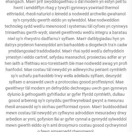
ehangach. Mae'r prif swyddogaethau o dâl modern yn estyn pell tu
hwnt i amddiffyn rhag y tywyll i gynnwys yswiriad thermol
eithriadol, rheoli naturiol o leinedd a nodwedd archwilio gwahanol
sy'n cynyddu gwerth eiddo yn sylweddol. Mae nodweddion
technoleg sydd wedi'u mewnosod i systemau tâl cyfoes yn cynnwys
triniaethau gwrth-wydr, sianeli gweithredu wedi'u integru a baratau
niwl sy'n rhwystro dadfarnu'r sylfaen. Mae'r datblygiadau hyn yn
datrys pryderon hanesyddol am barhaoldeb a diogelwch tra'n cadw
ymddangosiad traddodiadol. Mae'r rhai sydd wedi'u defnyddio'n
ymestyn i eiddo cartref, sefydau masnachol, prosiectau adfer ar yr
hen iaith a ffeithiau eco-toreistaeth ble mae nodwedd awag yn profi
hanfodol. Mae costau tâl newydd yn adlewyrchu peiriant cymhleth
sy'n uchafu parhaoldeb trwy wella adeiladu sylfaen, deunydd
sylfaen o ansawdd uwch a protocolau gosod proffesiynol. Mae
gweithwyr tâl modern yn defnyddio dechnegau uwch gan gynnwys
dylunio â gefnogaeth gyfrifiadur ar gyfer ffyrdd cymhleth, dulliau
gosod arbennig sy'n cynyddu gwrthwynebiad gwynt a mesurau
rheoli ansawdd sy'n sicrhau perfformiad cyson. Mae'r buddsoddiad
mewn costau tâl newydd yn cyflwyno adroddion mesuradwy drwy
arbedion ar ynni, gofynion llai ar gyfer cynnal a gynnydd sylweddol
mewn gwerth eiddo sy'n aml drosymuro costau gosod cychwynnol
o fewn amseroedd rhesymegol.