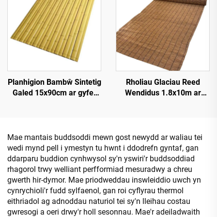
Planhigion Bambŵ Sintetig
Rholiau Glaciau Reed
Galed 15x90cm ar gyfer
Wendidus 1.8x10m ar
Darn a Chladdu
gyfer Sgrinio Preifatrwydd
Mae mantais buddsoddi mewn gost newydd ar waliau tei
wedi mynd pell i ymestyn tu hwnt i ddodrefn gyntaf, gan
ddarparu buddion cynhwysol sy'n yswiri'r buddsoddiad
rhagorol trwy welliant perfformiad mesuradwy a chreu
gwerth hir-dymor. Mae priodweddau inswleiddio uwch yn
cynrychioli'r fudd sylfaenol, gan roi cyflyrau thermol
eithriadol ag adnoddau naturiol tei sy'n lleihau costau
gwresogi a oeri drwy'r holl sesonnau. Mae'r adeiladwaith