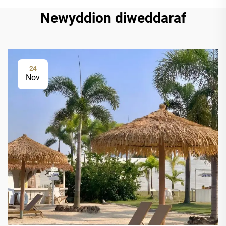
Newyddion diweddaraf
24
Nov