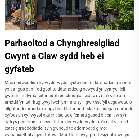
Parhaoltod a Chynghresigliad
Gwynt a Glaw sydd heb ei
gyfateb
Mae nodweddion hyrwyddrwydd systemau to ddarnodedig modern
yn dangos pam fod gost to ddarnodedig newydd yn cynrychioli
gwerth hir-dymor eithriadol i berchnogion eiddo sy'n chwilio am
amddiffyniad rhag tywyllwch ymharu sy'n gwrthsefyll degawdau o
allgofnodi i amodau amgylcheddol anodd. Mae technegau darnodi
cyfoes yn cynwysol materialau ac elfennau gosod blaenllaw sy'n
datrys pryderon hanesyddol am hyrwyddrwydd tra'n cadw'r apel
estetig traddodiadol sy'n gwneud to ddarnodedig mor
wahaniaethol a gwerthfawr. Mae tharchwyr proffesiynol nawr yn