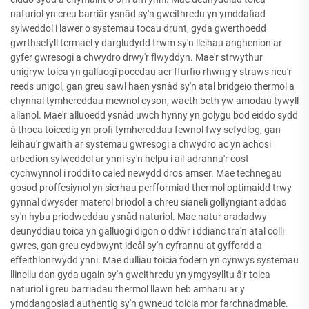
naturiol yn creu barriâr ysnâd sy'n gweithredu yn ymddafiad
sylweddol i lawer o systemau tocau drunt, gyda gwerthoedd
gwrthsefyll termael y dargludydd trwm sy'n lleihau anghenion ar
gyfer gwresogi a chwydro drwy'r flwyddyn. Mae'r strwythur
unigryw toica yn galluogi pocedau aer ffurfio rhwng y straws neu'r
reeds unigol, gan greu sawl haen ysnâd sy'n atal bridgeio thermol a
chynnal tymhereddau mewnol cyson, waeth beth yw amodau tywyll
allanol. Mae'r alluoedd ysnâd uwch hynny yn golygu bod eiddo sydd
â thoca toicedig yn profi tymhereddau fewnol fwy sefydlog, gan
leihau'r gwaith ar systemau gwresogi a chwydro ac yn achosi
arbedion sylweddol ar ynni sy'n helpu i ail-adrannu'r cost
cychwynnol i roddi to caled newydd dros amser. Mae technegau
gosod proffesiynol yn sicrhau perfformiad thermol optimaidd trwy
gynnal dwysder materol briodol a chreu sianeli gollyngiant addas
sy'n hybu priodweddau ysnâd naturiol. Mae natur aradadwy
deunyddiau toica yn galluogi digon o ddŵr i ddianc tra'n atal colli
gwres, gan greu cydbwynt ideâl sy'n cyfrannu at gyffordd a
effeithlonrwydd ynni. Mae dulliau toicia fodern yn cynwys systemau
llinellu dan gyda ugain sy'n gweithredu yn ymgysylltu â'r toica
naturiol i greu barriadau thermol llawn heb amharu ar y
ymddangosiad authentig sy'n gwneud toicia mor farchnadmable.