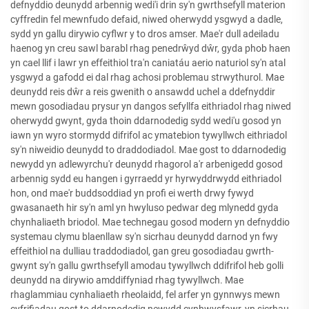
defnyddio deunydd arbennig wedi'i drin sy'n gwrthsefyll materion
cyffredin fel mewnfudo defaid, niwed oherwydd ysgwyd a dadle,
sydd yn gallu dirywio cyflwr y to dros amser. Mae'r dull adeiladu
haenog yn creu sawl barabl rhag penedrŵyd dŵr, gyda phob haen
yn cael llif i lawr yn effeithiol tra'n caniatáu aerio naturiol sy'n atal
ysgwyd a gafodd ei dal rhag achosi problemau strwythurol. Mae
deunydd reis dŵr a reis gwenith o ansawdd uchel a ddefnyddir
mewn gosodiadau prysur yn dangos sefyllfa eithriadol rhag niwed
oherwydd gwynt, gyda thoin ddarnodedig sydd wedi'u gosod yn
iawn yn wyro stormydd difrifol ac ymatebion tywyllwch eithriadol
sy'n niweidio deunydd to draddodiadol. Mae gost to ddarnodedig
newydd yn adlewyrchu'r deunydd rhagorol a'r arbenigedd gosod
arbennig sydd eu hangen i gyrraedd yr hyrwyddrwydd eithriadol
hon, ond mae'r buddsoddiad yn profi ei werth drwy fywyd
gwasanaeth hir sy'n aml yn hwyluso pedwar deg mlynedd gyda
chynhaliaeth briodol. Mae technegau gosod modern yn defnyddio
systemau clymu blaenllaw sy'n sicrhau deunydd darnod yn fwy
effeithiol na dulliau traddodiadol, gan greu gosodiadau gwrth-
gwynt sy'n gallu gwrthsefyll amodau tywyllwch ddifrifol heb golli
deunydd na dirywio amddiffyniad rhag tywyllwch. Mae
rhaglammiau cynhaliaeth rheolaidd, fel arfer yn gynnwys mewn