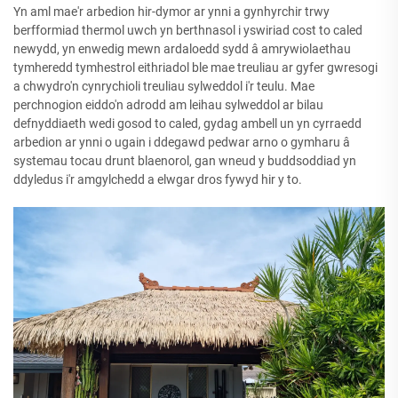
Yn aml mae'r arbedion hir-dymor ar ynni a gynhyrchir trwy
berfformiad thermol uwch yn berthnasol i yswiriad cost to caled
newydd, yn enwedig mewn ardaloedd sydd â amrywiolaethau
tymheredd tymhestrol eithriadol ble mae treuliau ar gyfer gwresogi
a chwydro'n cynrychioli treuliau sylweddol i'r teulu. Mae
perchnogion eiddo'n adrodd am leihau sylweddol ar bilau
defnyddiaeth wedi gosod to caled, gydag ambell un yn cyrraedd
arbedion ar ynni o ugain i ddegawd pedwar arno o gymharu â
systemau tocau drunt blaenorol, gan wneud y buddsoddiad yn
ddyledus i'r amgylchedd a elwgar dros fywyd hir y to.