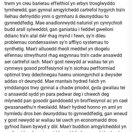
trwm yn creu barierau effeithiol yn erbyn trosglwyddo
tymheredd, gan gynnal amgylchedd cartrefol hygyrch tra'n
lleihau defnyddio ynni o gymharu â deunyddiau to
gynneddfedig. Mae anadlonrwydd naturiol yn cynrychioli
budd arall sylweddol, gan ganiatáu i feddwl gweiloni
ddianc tra'n atal dŵr rhag mynd i fewn, sy'n dileu
problemau condensasiwn sy'n affliyo systemau to
synthetig. Mae'r alluoedd rheoli meddwl yn diogelu
elfennau strwythurol rhag esgynnau tra'n cadw ansawdd
aer cartrefol iach. Mae'r gost newydd ar waliau tei yn
cynnwys gosod proffesiynol sy'n sicrhau perfformiad
optimol trwy ddechnegau haenu uniongyrchol a dwysder
addas o'r deunydd. Mae mantais hydred falch yn
ymddangos trwy gynnal a chadw priodol, gyda gwaliau tei
o ansawdd sydd yn para pedwar deg i chwech deg
mlynedd pan gosodir ganddoedd yn broffesiynol ac yn cael
gwasanaethu'n rheolaidd. Mae'r hydred honno yn aml yn
hymledu dros ben deunyddiau to gynneddfedig, gan wneud
y gost newydd ar waliau tei uwch yn economaidd dros
gyfnod llawn bywyd y dôl. Mae'r buddion amgylcheddol yn