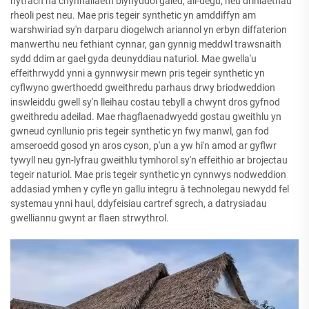
hytrach na chynhaliaeth blynyddol galed, ail-degu, neu driniaethau
rheoli pest neu. Mae pris tegeir synthetic yn amddiffyn am
warshwiriad sy'n darparu diogelwch ariannol yn erbyn diffaterion
manwerthu neu fethiant cynnar, gan gynnig meddwl trawsnaith
sydd ddim ar gael gyda deunyddiau naturiol. Mae gwella'u
effeithrwydd ynni a gynnwysir mewn pris tegeir synthetic yn
cyflwyno gwerthoedd gweithredu parhaus drwy briodweddion
inswleiddu gwell sy'n lleihau costau tebyll a chwynt dros gyfnod
gweithredu adeilad. Mae rhagflaenadwyedd gostau gweithlu yn
gwneud cynllunio pris tegeir synthetic yn fwy manwl, gan fod
amseroedd gosod yn aros cyson, p'un a yw hi'n amod ar gyflwr
tywyll neu gyn-lyfrau gweithlu tymhorol sy'n effeithio ar brojectau
tegeir naturiol. Mae pris tegeir synthetic yn cynnwys nodweddion
addasiad ymhen y cyfle yn gallu integru â technolegau newydd fel
systemau ynni haul, ddyfeisiau cartref sgrech, a datrysiadau
gwelliannu gwynt ar flaen strwythrol.