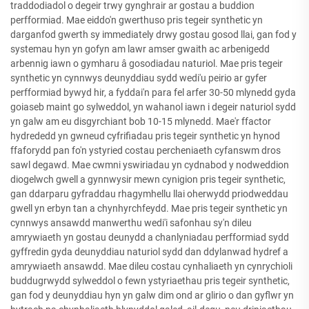
traddodiadol o degeir trwy gynghrair ar gostau a buddion
perfformiad. Mae eiddo'n gwerthuso pris tegeir synthetic yn
darganfod gwerth sy immediately drwy gostau gosod llai, gan fod y
systemau hyn yn gofyn am lawr amser gwaith ac arbenigedd
arbennig iawn o gymharu â gosodiadau naturiol. Mae pris tegeir
synthetic yn cynnwys deunyddiau sydd wedi'u peirio ar gyfer
perfformiad bywyd hir, a fyddai'n para fel arfer 30-50 mlynedd gyda
goiaseb maint go sylweddol, yn wahanol iawn i degeir naturiol sydd
yn galw am eu disgyrchiant bob 10-15 mlynedd. Mae'r ffactor
hydrededd yn gwneud cyfrifiadau pris tegeir synthetic yn hynod
ffaforydd pan fo'n ystyried costau percheniaeth cyfanswm dros
sawl degawd. Mae cwmni yswiriadau yn cydnabod y nodweddion
diogelwch gwell a gynnwysir mewn cynigion pris tegeir synthetic,
gan ddarparu gyfraddau rhagymhellu llai oherwydd priodweddau
gwell yn erbyn tan a chynhyrchfeydd. Mae pris tegeir synthetic yn
cynnwys ansawdd manwerthu wedi'i safonhau sy'n dileu
amrywiaeth yn gostau deunydd a chanlyniadau perfformiad sydd
gyffredin gyda deunyddiau naturiol sydd dan ddylanwad hydref a
amrywiaeth ansawdd. Mae dileu costau cynhaliaeth yn cynrychioli
buddugrwydd sylweddol o fewn ystyriaethau pris tegeir synthetic,
gan fod y deunyddiau hyn yn galw dim ond ar glirio o dan gyflwr yn