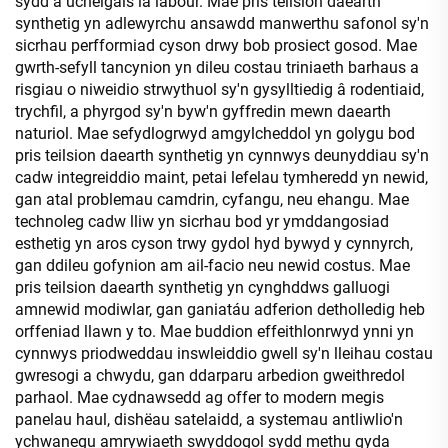
sydd â uchelgais la labour. Mae pris teilsion daearth
synthetig yn adlewyrchu ansawdd manwerthu safonol sy'n
sicrhau perfformiad cyson drwy bob prosiect gosod. Mae
gwrth-sefyll tancynion yn dileu costau triniaeth barhaus a
risgiau o niweidio strwythuol sy'n gysylltiedig â rodentiaid,
trychfil, a phyrgod sy'n byw'n gyffredin mewn daearth
naturiol. Mae sefydlogrwyd amgylcheddol yn golygu bod
pris teilsion daearth synthetig yn cynnwys deunyddiau sy'n
cadw integreiddio maint, petai lefelau tymheredd yn newid,
gan atal problemau camdrin, cyfangu, neu ehangu. Mae
technoleg cadw lliw yn sicrhau bod yr ymddangosiad
esthetig yn aros cyson trwy gydol hyd bywyd y cynnyrch,
gan ddileu gofynion am ail-facio neu newid costus. Mae
pris teilsion daearth synthetig yn cynghddws galluogi
amnewid modiwlar, gan ganiatáu adferion detholledig heb
orffeniad llawn y to. Mae buddion effeithlonrwyd ynni yn
cynnwys priodweddau inswleiddio gwell sy'n lleihau costau
gwresogi a chwydu, gan ddarparu arbedion gweithredol
parhaol. Mae cydnawsedd ag offer to modern megis
panelau haul, dishëau satelaidd, a systemau antliwlio'n
ychwanegu amrywiaeth swyddogol sydd methu gyda