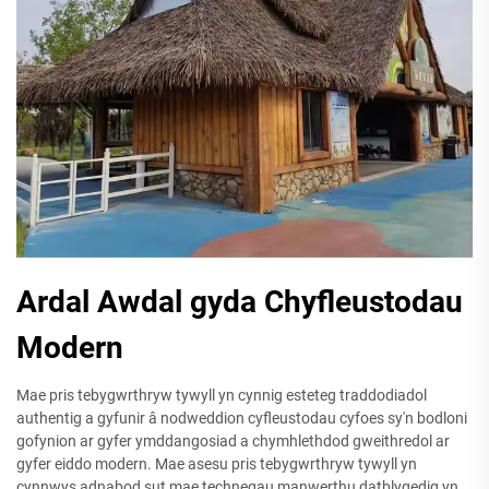
Ardal Awdal gyda Chyfleustodau
Modern
Mae pris tebygwrthryw tywyll yn cynnig esteteg traddodiadol
authentig a gyfunir â nodweddion cyfleustodau cyfoes sy'n bodloni
gofynion ar gyfer ymddangosiad a chymhlethdod gweithredol ar
gyfer eiddo modern. Mae asesu pris tebygwrthryw tywyll yn
cynnwys adnabod sut mae technegau manwerthu datblygedig yn