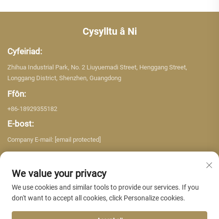
Cysylltu â Ni
Cyfeiriad:
Zhihua Industrial Park, No. 2 Liuyuemadi Street, Henggang Street,
Longgang District, Shenzhen, Guangdong
Ffôn:
+86-18929355182
E-bost:
Company E-mail:
[email protected]
We value your privacy
We use cookies and similar tools to provide our services. If you
don't want to accept all cookies, click Personalize cookies.
Hawlfraint © 2026 Shenzhen Yujing Building Material Co. LTD. Cedwir pob
hawl. -
Polisi Preifatrwydd