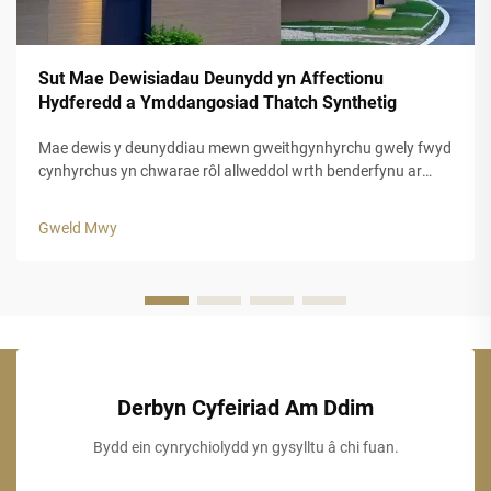
Sut Mae Dewisiadau Deunydd yn Affectionu
Hydferedd a Ymddangosiad Thatch Synthetig
Mae dewis y deunyddiau mewn gweithgynhyrchu gwely fwyd
cynhyrchus yn chwarae rôl allweddol wrth benderfynu ar
hydred a charnedd esteteg y datrysiadau to mewn gwely
fwyd hyn. Mae cynhyrchion gwely fwyd cynhyrchus modern
Gweld Mwy
wedi diwydrio'r diwydiant adeiladu trwy gynnig...
Derbyn Cyfeiriad Am Ddim
Bydd ein cynrychiolydd yn gysylltu â chi fuan.