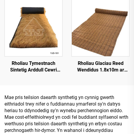
Tropicaidd
Rholiau Tymestnach
Rholiau Glaciau Reed
Sintetig Arddull Cewri
Wendidus 1.8x10m ar
1*15m Ochr ar gyfer
gyfer Sgrinio Preifatrwydd
Gosod Cyflym
Mae pris teilsion daearth synthetig yn cynnig gwerth
eithriadol trwy nifer o fuddiannau ymarferol sy'n datrys
heriau to ddynodedig sy'n wynebu perchennogion eiddo.
Mae cost-effeithiolrwyd yn codi fel buddiant sylfaenol wrth
werthuso pris teilsion daearth synthetig yn erbyn costau
perchnogaeth hir-dymor. Yn wahanol i ddeunyddiau