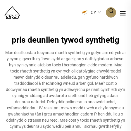
CY
pris deunllen tywod synthetig
Mae deall costau tocynnau rhaeth synthetig yn gofyn am edrych ar
y cynnig gwerth cyflawn sydd ar gael gan y datblygiadau arloesol
hyn sy'n cynnig atebion tocio i berchnogion eiddo modern. Mae
tocio rhaeth synthetig yn cynrychioli datblygiad chwyldroadol
mewn defnyddio deunrau adeiladu, gan gyfuno harddwch
traddodiadol â thechnoleg wneud arbenigol. Mae'r cost o
docwynnau rhaeth synthetig yn adlewyrchu peiriant cymhleth sy'n
cynnig ymddangiad awdurol o raeth ond heb gyfyngiadau'r
deunrau naturiol. Defnyddir polimerau o ansawdd uchel,
cyfansoddiadau UV-resistant mewn modd uwch a chyfansymiau
gwahaniaethu tân i greu amaethnodion cadarn i'r hen ddulliau o
ddefnyddio straeen neu reed. Mae cost y tocio rhaeth synthetig yn
cynnwys deunrau sydd wedi'u peiriannu i sicrhau gwrthsefyll y