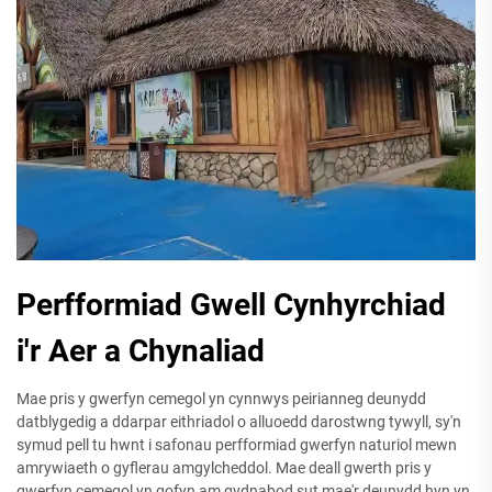
Perfformiad Gwell Cynhyrchiad
i'r Aer a Chynaliad
Mae pris y gwerfyn cemegol yn cynnwys peirianneg deunydd
datblygedig a ddarpar eithriadol o alluoedd darostwng tywyll, sy'n
symud pell tu hwnt i safonau perfformiad gwerfyn naturiol mewn
amrywiaeth o gyflerau amgylcheddol. Mae deall gwerth pris y
gwerfyn cemegol yn gofyn am gydnabod sut mae'r deunydd hyn yn