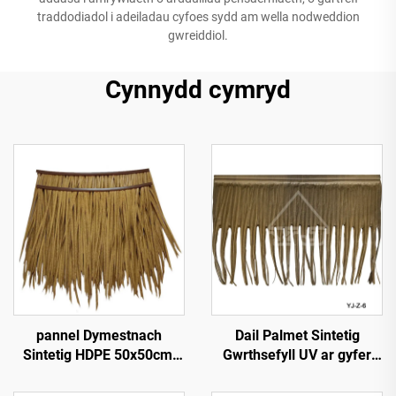
traddodiadol i adeiladau cyfoes sydd am wella nodweddion
gwreiddiol.
Cynnydd cymryd
pannel Dymestnach
Dail Palmet Sintetig
Sintetig HDPE 50x50cm,
Gwrthsefyll UV ar gyfer
Gwrthsefyll UV 15
Gwddylwriaeth Allforol
mlynedd ar gyfer Gwestai