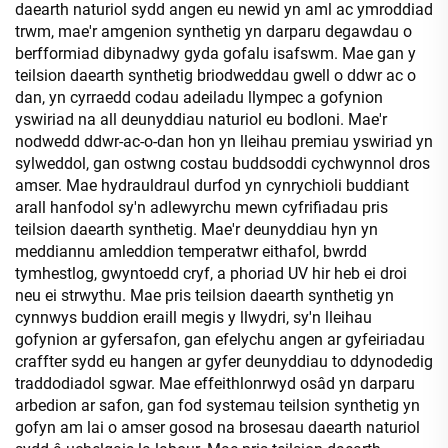
daearth naturiol sydd angen eu newid yn aml ac ymroddiad
trwm, mae'r amgenion synthetig yn darparu degawdau o
berfformiad dibynadwy gyda gofalu isafswm. Mae gan y
teilsion daearth synthetig briodweddau gwell o ddwr ac o
dan, yn cyrraedd codau adeiladu llympec a gofynion
yswiriad na all deunyddiau naturiol eu bodloni. Mae'r
nodwedd ddwr-ac-o-dan hon yn lleihau premiau yswiriad yn
sylweddol, gan ostwng costau buddsoddi cychwynnol dros
amser. Mae hydrauldraul durfod yn cynrychioli buddiant
arall hanfodol sy'n adlewyrchu mewn cyfrifiadau pris
teilsion daearth synthetig. Mae'r deunyddiau hyn yn
meddiannu amleddion temperatwr eithafol, bwrdd
tymhestlog, gwyntoedd cryf, a phoriad UV hir heb ei droi
neu ei strwythu. Mae pris teilsion daearth synthetig yn
cynnwys buddion eraill megis y llwydri, sy'n lleihau
gofynion ar gyfersafon, gan efelychu angen ar gyfeiriadau
craffter sydd eu hangen ar gyfer deunyddiau to ddynodedig
traddodiadol sgwar. Mae effeithlonrwyd osâd yn darparu
arbedion ar safon, gan fod systemau teilsion synthetig yn
gofyn am lai o amser gosod na brosesau daearth naturiol