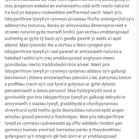
creu amgenion weledol an wahaniaethu oddi wrth rewtio naturiol
tra bod yn darparu nodweddion perfformiad uwch. Mae'r pris
tebygwrthryw tywyll yn cynnwys prosesau ffurfio uniongyrchol sy'n
adlewyrchu testunau, lliwiau ac amrywiadau dimensiynol rewt a
straeen naturiol gyda manwlfi brofol, gan sicrhau ymddangosiad
authentig ar gyfer tŷ bach sy'n gwella gwerth yr eiddo a'i apel
allanol. Mae cysonder lliw a sicrhau o fewn cynigion pris
tebygwrthryw tywyll yn cael gwared ar amrywiaeth naturiol a
halediad raddol sy'n creu ymddangosiad anghyson mewn
gosodiadau rewtio traddodiadol dros amser. Mae'r pris
tebygwrthryw tywyll yn cynnwys opsiynau addasu sy'n galluogi
berchenion i ddewis amrywiaethau penodol o liw, patrymau testun
a proffiliau trwch sy'n cyd-fynd â gofynion ar gyfer dylunio
pensaernïaeth a dewis personol. Mae hyblygrwydd osod a
gorchuddir gan bris tebygwrthryw tywyll yn galluogi defnydd ar
amrywiaeth o siapiau tywyll, graddfeydd a chynfigiyrannau
strwythurol sydd methu gyda deunyddiau naturiol sydd angen
amodau gosod penodol a thechnegau. Mae pris tebygwrthryw
tywyll yn cynnwys cydnawsedd ag offer adeiladu modern gan
gynnwys haenau yswiriad, barriadau parâu a rhwydweithiau
gollyngiant sy'n integru'n glir heb dorri ar yr ymddangosiad