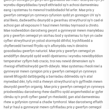
wynebu digwyddiadau tywyll eithriadol sy'n achosi damweiniau
eang i systemau to mewnol traddodiadol fel arfer. Mae pris y
gwerfyn cemegol yn cynnwys cyfunion sydd yn goresgyn UV sy'n
atal lliwio, dadwaethu deunydd a gwanhau strwythurol sy'n cael ei
achosi gan all exposure i'r haul mewn himlau teyrnasol a chreto.
Mae nodweddion darostwng gwynt a gynnwysir mewn manylebau
pris y gwerfyn cemegol yn sicrhau bod y systemau to hyn yn cadw
cyflwr strwythurol yn ystod stormydd difrifol, trychfiloedd a
chyfleroedd twrned ffrydio sy'n aflonyddu neu'n dinistrio
gosodiadau gwerfyn naturiol. Mae pris y gwerfyn cemegol yn
amddiffyn deunydd sydd wedi'i dpeiriannu i wynebu newidbyddion
temperatwr cyflym heb cracio, troi neu newid dimensiwn sy'n
rhwiogi effeithiolrwydd gwrth-ddwylo. Mae systemau rheoli niwl a
gynnwysir mewn cynigion pris y gwerfyn cemegol yn cynnwys
sianeli llifogydd datblygedig a barriadau ddimeddu sy'n atal
mynediad dŵr, tyfu môl a rhewyn strwythurol sy'n gyffredin mewn
deunydd gwerfyn organig. Mae pris y gwerfyn cemegol yn cynnwys
priodweddau darostwng rhew-dadffro sydd angenrheidiol ar gyfer
climâu sy'n profi cyflwr gaeaf yn rheolaidd, gan atal damweiniau
rhew a gofynion cynnal a chadw tymhorol. Mae darostwng effaith
hail yr haul a gynnwysir mewn cyfrifiadau pris y gwerfyn cemegol