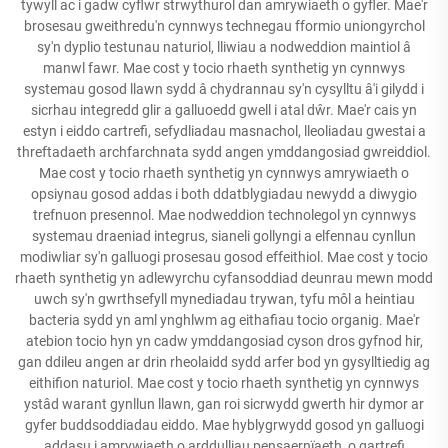
tywyll ac i gadw cyflwr strwythurol dan amrywiaeth o gyfler. Mae'r
brosesau gweithredu'n cynnwys technegau fformio uniongyrchol
sy'n dyplio testunau naturiol, lliwiau a nodweddion maintiol â
manwl fawr. Mae cost y tocio rhaeth synthetig yn cynnwys
systemau gosod llawn sydd â chydrannau sy'n cysylltu â'i gilydd i
sicrhau integredd glir a galluoedd gwell i atal dŵr. Mae'r cais yn
estyn i eiddo cartrefi, sefydliadau masnachol, lleoliadau gwestai a
threftadaeth archfarchnata sydd angen ymddangosiad gwreiddiol.
Mae cost y tocio rhaeth synthetig yn cynnwys amrywiaeth o
opsiynau gosod addas i both ddatblygiadau newydd a diwygio
trefnuon presennol. Mae nodweddion technolegol yn cynnwys
systemau draeniad integrus, sianeli gollyngi a elfennau cynllun
modiwliar sy'n galluogi prosesau gosod effeithiol. Mae cost y tocio
rhaeth synthetig yn adlewyrchu cyfansoddiad deunrau mewn modd
uwch sy'n gwrthsefyll mynediadau trywan, tyfu môl a heintiau
bacteria sydd yn aml ynghlwm ag eithafiau tocio organig. Mae'r
atebion tocio hyn yn cadw ymddangosiad cyson dros gyfnod hir,
gan ddileu angen ar drin rheolaidd sydd arfer bod yn gysylltiedig ag
eithifion naturiol. Mae cost y tocio rhaeth synthetig yn cynnwys
ystâd warant gynllun llawn, gan roi sicrwydd gwerth hir dymor ar
gyfer buddsoddiadau eiddo. Mae hyblygrwydd gosod yn galluogi
addasu i amrywiaeth o arddulliau pensaernïaeth, o gartrefi