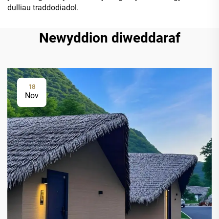
dulliau traddodiadol.
Newyddion diweddaraf
18
Nov