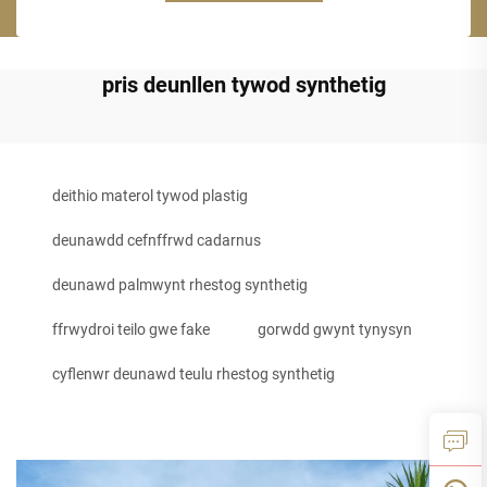
pris deunllen tywod synthetig
deithio materol tywod plastig
deunawdd cefnffrwd cadarnus
deunawd palmwynt rhestog synthetig
ffrwydroi teilo gwe fake
gorwdd gwynt tynysyn
cyflenwr deunawd teulu rhestog synthetig