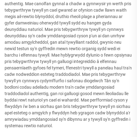
authentig. Mae canolfan gynnal a chadw a gynnwysir yn werth pris
tebygwrthryw tywyll yn cael gwared ar ofynion cadw llawn waith
megis ail-rewtio blynyddol, druthio rheoli plage a pheriannau ar
gyfer damweiniau oherwydd tywyll sydd eu hangen gyda
deunyddiau naturiol. Mae pris tebygwrthryw tywyll yn cynnwys
deunyddiau sy'n cadw ymddangosiad cyson p'un ai dan unrhyw
amodau amgylcheddol, gan atal tywylliant raddol, gwynio neu
newid testun sy'n gyffredin mewn rewtio organig sydd wedi ei
barchu i elfennau tywyll. Mae hyblygrwydd dylunio o fewn opsiynau
pris tebygwrthryw tywyll yn galluogi integreiddio â elfennau
pensaernïaeth gyfoes fel tymeri, ffenestri tywyll a panelau haul tra'n
cadw nodweddion esteteg traddodiadol. Mae pris tebygwrthryw
tywyll yn cynnwys cydymffurfio i safonau diogelwch Tân sy'n
bodloni codau adeiladu modern tra'n cadw ymddangosiad
traddodiadol authentig, gan roi galluogi gosod mewn lleoliadau lle
byddai rewt naturiol yn cael ei wahardd. Mae perfformiad cyson y
flwyddyn i'w ben a sicrhau gan bris tebygwrthryw tywyll yn sicrhau
apel esteteg o amgylch y flwyddyn heb ygragon cadw blynyddol a'r
amrywiadau ymddangosiad sy'n dibynnu ar y tywyll sy'n gyffredin i
systemau rewtio naturiol.