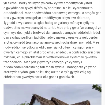
yn sicrhau bod y deunydd yn cadw cyflwr amddiffyn yn ystod
digwyddiadau tywyll difrifol sy'n torri neu'n dileu cydrannau to
draddodiadol. Mae priodweddau darostwng cemegau a amgáu gan
bris y gwerfyn cemegol yn amddiffyn yn erbyn bwr ddarbon,
llygredd diwydiannol a sglep halog ar gyrion y môr sy'n cyflymu
dadwaethu mewn deunydd naturiol. Mae pris y gwerfyn cemegol yn
cynnwys deunydd a brofwyd dan amodau amgylcheddol eithriadol,
gan sicrhau perfformiad dibynadwy mewn gwres ystawell, oerder
arctig, crynedd teyrnasol ac amrywiaeth ucheldraen mynydd. Mae
nodweddion sefydlogrwydd dimensiynol o fewn cynigion pris y
gwerfyn cemegol yn atal problemau ehedegu a contractio sy'n creu
bylchau, leci a phroblemau strwythurol mewn systemau gwerfyn
traddodiadol. Mae pris y gwerfyn cemegol yn cynnwys
priodweddau darostwng tân fflash sydd â'u hanogaeth yn ystod
stormydd trydan, gan ddileu risgiau tanio sy'n gysylltiedig ag
eithriaethau gwerfyn naturiol a goddir gan blwch.