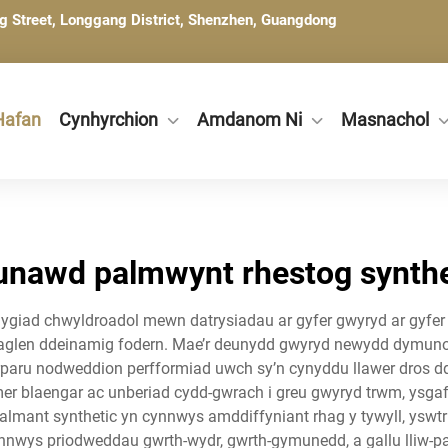
ng Street, Longgang District, Shenzhen, Guangdong
Hafan
Cynhyrchion
Amdanom Ni
Masnachol
unawd palmwynt rhestog synthe
lygiad chwyldroadol mewn datrysiadau ar gyfer gwyryd ar gyfer 
glen ddeinamig fodern. Mae’r deunydd gwyryd newydd dymunol 
arparu nodweddion perfformiad uwch sy’n cynyddu llawer dros 
r blaengar ac unberiad cydd-gwrach i greu gwyryd trwm, ysgaf
lmant synthetic yn cynnwys amddiffyniant rhag y tywyll, yswtri t
wys priodweddau gwrth-wydr, gwrth-gymunedd, a gallu lliw-parhao