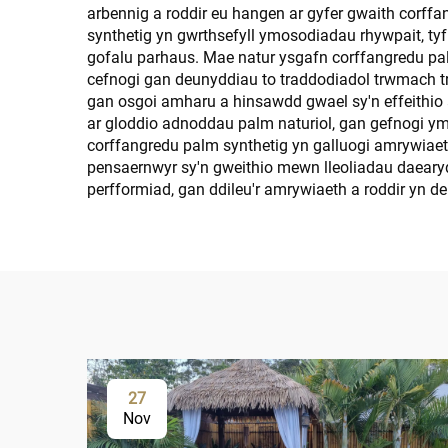
arbennig a roddir eu hangen ar gyfer gwaith corf
synthetig yn gwrthsefyll ymosodiadau rhywpait, tyf
gofalu parhaus. Mae natur ysgafn corffangredu palm
cefnogi gan deunyddiau to traddodiadol trwmach tra
gan osgoi amharu a hinsawdd gwael sy'n effeithio
ar gloddio adnoddau palm naturiol, gan gefnogi y
corffangredu palm synthetig yn galluogi amrywiaeth
pensaernwyr sy'n gweithio mewn lleoliadau daear
perfformiad, gan ddileu'r amrywiaeth a roddir yn d
27
Nov