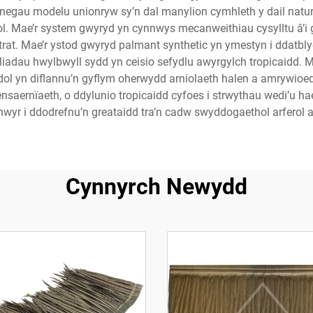
egau modelu unionryw sy’n dal manylion cymhleth y dail naturi
. Mae’r system gwyryd yn cynnwys mecanweithiau cysylltu â’i g
rat. Mae’r ystod gwyryd palmant synthetic yn ymestyn i ddatblyg
liadau hwylbwyll sydd yn ceisio sefydlu awyrgylch tropicaidd.
adol yn diflannu’n gyflym oherwydd arniolaeth halen a amry
nsaernïaeth, o ddylunio tropicaidd cyfoes i strwythau wedi’u h
nwyr i ddodrefnu’n greataidd tra’n cadw swyddogaethol arferol
Cynnyrch Newydd