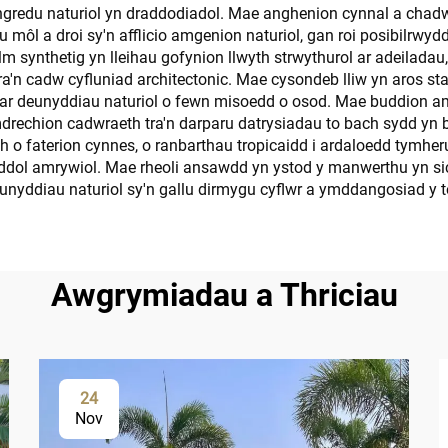
fangredu naturiol yn draddodiadol. Mae anghenion cynnal a cha
u môl a droi sy'n afflicio amgenion naturiol, gan roi posibilrw
 synthetig yn lleihau gofynion llwyth strwythurol ar adeiladau,
'n cadw cyfluniad architectonic. Mae cysondeb lliw yn aros sta
 ar deunyddiau naturiol o fewn misoedd o osod. Mae buddion a
mdrechion cadwraeth tra'n darparu datrysiadau to bach sydd 
 o faterion cynnes, o ranbarthau tropicaidd i ardaloedd tymher
yddol amrywiol. Mae rheoli ansawdd yn ystod y manwerthu yn s
eunyddiau naturiol sy'n gallu dirmygu cyflwr a ymddangosiad y t
Awgrymiadau a Thriciau
24
Nov