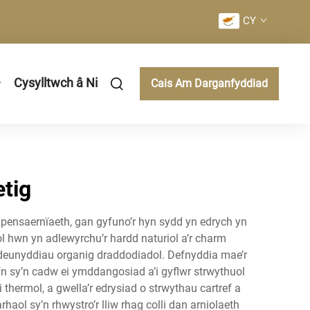
CY
Cysylltwch â Ni
Cais Am Darganfyddiad
tig
pensaernïaeth, gan gyfuno’r hyn sydd yn edrych yn
hwn yn adlewyrchu’r hardd naturiol a’r charm
ddeunyddiau organig draddodiadol. Defnyddia mae’r
n sy’n cadw ei ymddangosiad a’i gyflwr strwythuol
hermol, a gwella’r edrysiad o strwythau cartref a
l sy’n rhwystro’r lliw rhag colli dan arniolaeth