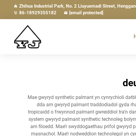
Zhihua Industrial Park, No. 2 Liuyuemadi Street, Hengga
86-18929355182
[email protected]
de
Mae gwyryd synthetic palmant yn cynrychioli datb
dda am gwyryd palmant traddodiadol gyda rha
tropicaidd o frwynnod palmant gwreiddiol tra’n d
system gwyryd palmant synthetic technoleg bolyme
am filoedd. Mae’r swyddogaethau prifol gwyryd pa
masnachol. Mae’r nodweddion technolegol yn cynn