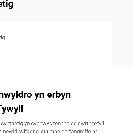
tig
tig
hwyldro yn erbyn
Tywyll
synthetig yn cynnwys technoleg gwrthsefyll
n newid sylfaenol sut mae gorfangreffe ar