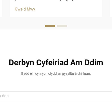
ystyriaeth ofalus o barhad, esteteg a
Gweld Mwy
pherfformiad hir dymor. Mae gwely fwyd
cynhyrchus yn cynnig datrysiad addas i
fusnesau sy'n chwilio am ymddangosiad
awdurhaol y traddodiad...
Derbyn Cyfeiriad Am Ddim
Bydd ein cynrychiolydd yn gysylltu â chi fuan.