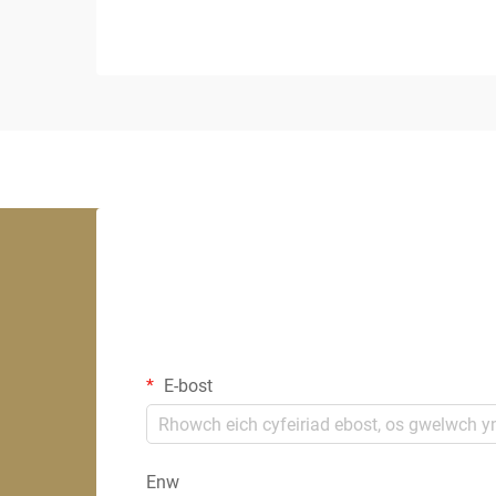
E-bost
Enw