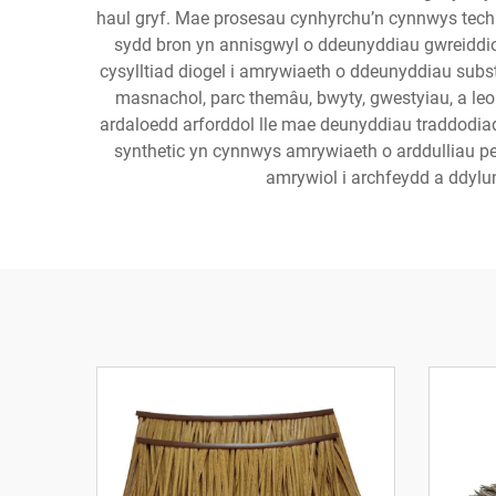
haul gryf. Mae prosesau cynhyrchu’n cynnwys techn
sydd bron yn annisgwyl o ddeunyddiau gwreiddiol
cysylltiad diogel i amrywiaeth o ddeunyddiau subst
masnachol, parc themâu, bwyty, gwestyiau, a leo
ardaloedd arforddol lle mae deunyddiau traddodi
synthetic yn cynnwys amrywiaeth o arddulliau pe
amrywiol i archfeydd a ddylu