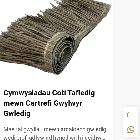
Cymwysiadau Coti Tafledig
Cro
mewn Cartrefi Gwylwyr
Dru
Gwledig
Mae 
un o
Mae tai gwyliau mewn ardaloedd gwledig
arch
wedi profi adfywiad hynod wrth i deithwyr