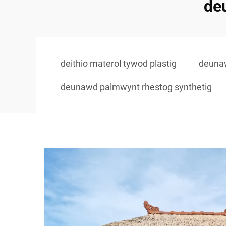
de
deithio materol tywod plastig
deunaw
deunawd palmwynt rhestog synthetig