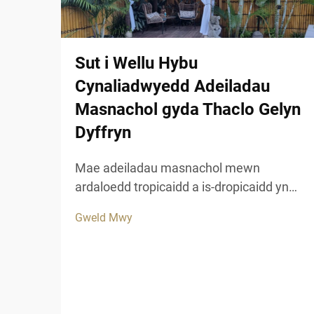
Sut i Wellu Hybu
Cynaliadwyedd Adeiladau
Masnachol gyda Thaclo Gelyn
Dyffryn
Mae adeiladau masnachol mewn
ardaloedd tropicaidd a is-dropicaidd yn
wynebu heriau unigryw pan ddaw at
Gweld Mwy
gynnal ymddangosiad esthetig tra bod
siŵr o hyd-drafod hir dymor. Mae
deunyddiau traddodiadol ar gyfer to, a
chwarae, yn aml yn methu pan gaiff eu
rhoi i agored i'w gofodolaeth gryf.