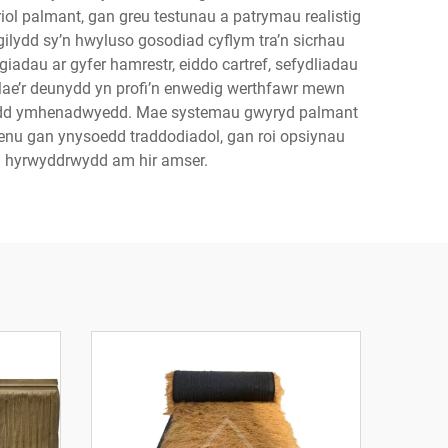
ol palmant, gan greu testunau a patrymau realistig
ilydd sy’n hwyluso gosodiad cyflym tra’n sicrhau
iadau ar gyfer hamrestr, eiddo cartref, sefydliadau
 Mae’r deunydd yn profi’n enwedig werthfawr mewn
wioedd ymhenadwyedd. Mae systemau gwyryd palmant
aenu gan ynysoedd traddodiadol, gan roi opsiynau
 a hyrwyddrwydd am hir amser.