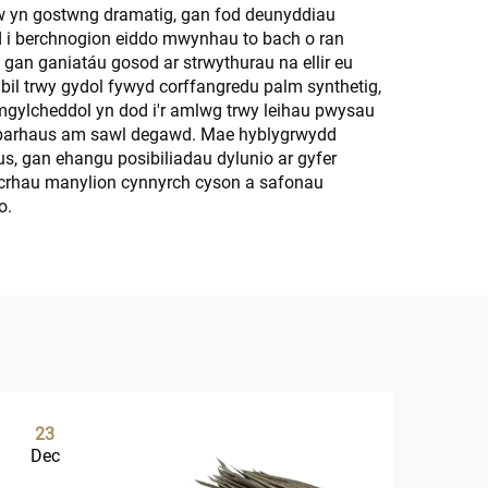
dw yn gostwng dramatig, gan fod deunyddiau
ydd i berchnogion eiddo mwynhau to bach o ran
 gan ganiatáu gosod ar strwythurau na ellir eu
bil trwy gydol fywyd corffangredu palm synthetig,
mgylcheddol yn dod i'r amlwg trwy leihau pwysau
yn barhaus am sawl degawd. Mae hyblygrwydd
us, gan ehangu posibiliadau dylunio ar gyfer
icrhau manylion cynnyrch cyson a safonau
o.
23
1
Dec
De