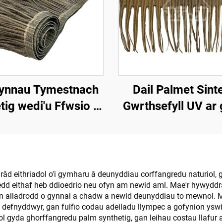
ynnau Tymestnach
Dail Palmet Sint
tig wedi'u Ffwsio â
Gwrthsefyll UV ar 
hesiad 50cmx3m â
Gwddylwriaeth All
ll Gwrthsefyll Tân
d eithriadol o'i gymharu â deunyddiau corffangredu naturiol,
dd eithaf heb ddioedrio neu ofyn am newid aml. Mae'r hywyddrâ
sy'n ailadrodd o gynnal a chadw a newid deunyddiau to mewnol
 defnyddwyr, gan fulfio codau adeiladu llympec a gofynion yswi
 gyda ghorffangredu palm synthetig, gan leihau costau llafur a 