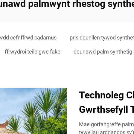
unawd palmwynt rhestog synthe
dd cefnffrwd cadarnus
pris deunllen tywod synthe
ffrwydroi teilo gwe fake
deunawd palm synthetig
Technoleg C
Gwrthsefyll 
Mae gorfangreffe palm 
tywyllau arddangos sy'