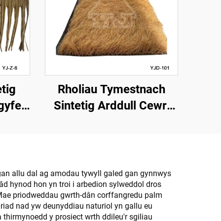
etig
Rholiau Tymestnach
gyfer
Sintetig Arddull Cewri
forol
1*15m Ochr ar gyfer
Gosod Cyflym
 gan allu dal ag amodau tywyll galed gan gynnwys
d hynod hon yn troi i arbedion sylweddol dros
. Mae priodweddau gwrth-dân corffangredu palm
riad nad yw deunyddiau naturiol yn gallu eu
thirmynoedd y prosiect wrth ddileu'r sgiliau