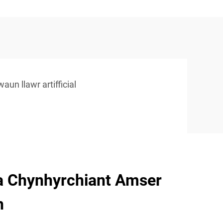
aun llawr artifficial
 Chynhyrchiant Amser
h