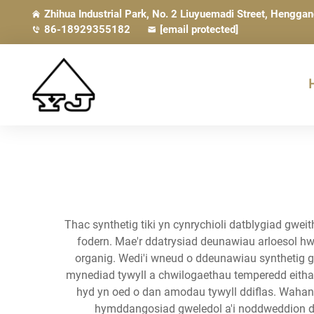
Zhihua Industrial Park, No. 2 Liuyuemadi Street, Hengga
86-18929355182
[email protected]
Thac synthetig tiki yn cynrychioli datblygiad gw
fodern. Mae'r ddatrysiad deunawiau arloesol hw
organig. Wedi'i wneud o ddeunawiau synthetig gr
mynediad tywyll a chwilogaethau temperedd eitha
hyd yn oed o dan amodau tywyll ddiflas. Wahanol
hymddangosiad gweledol a'i noddweddion d