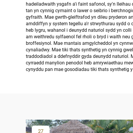
hadeiladwaith ysgafn a'i faint safonol, sy'n lleiha
tan yn cynnig cymaint o lawer o seibrio i berchnog
gyfraith. Mae gwrth-gleiftrafod yn dileu pryderon 
amddiffyn y system tegellu a'r strwythurau sydd o
heb lygru, wahanol i deunydd naturiol sydd yn col
am weithredu sylfaenol fel rholi o bryd i waith ne
broffesiynol. Mae mantais amgylcheddol yn cynnwy
cynaliadwy. Mae tiki thats synthetig yn cynnig gwel
traddodiadol a ddefnyddir gyda deunydd naturiol. 
cyrraedd manylion penodol heb amrywiaethau mewn 
cynyddu pan mae gosodiadau tiki thats synthetig y
27