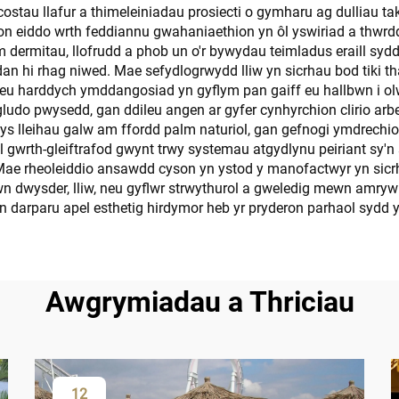
u costau llafur a thimeleiniadau prosiecti o gymharu ag dulliau 
ion eiddo wrth feddiannu gwahaniaethion yn ôl yswiriad a thwrddi
am dermitau, llofrudd a phob un o'r bywydau teimladus eraill sy
 dan hi rhag niwed. Mae sefydlogrwydd lliw yn sicrhau bod tiki
li eu harddych ymddangosiad yn gyflym pan gaiff eu hallbwn i 
u gludo pwysedd, gan ddileu angen ar gyfer cynhyrchion clirio 
s lleihau galw am ffordd palm naturiol, gan gefnogi ymdrechio
l gwrth-gleiftrafod gwynt trwy systemau atgydlynu peiriant sy'n 
Mae rheoleiddio ansawdd cyson yn ystod y manofactwyr yn sicrh
dwysder, lliw, neu gyflwr strwythurol a gweledig mewn amryw
n darparu apel esthetig hirdymor heb yr pryderon parhaol sydd 
Awgrymiadau a Thriciau
12