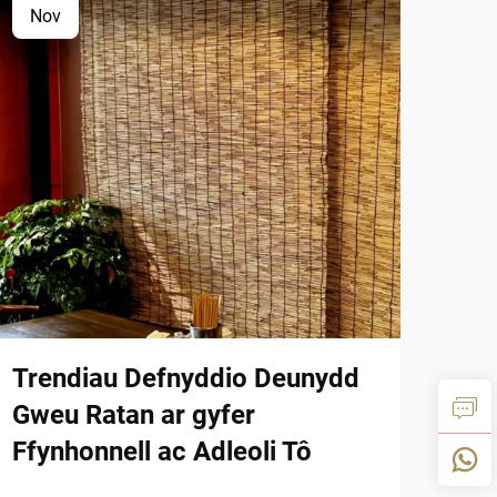
Nov
De
Trendiau Defnyddio Deunydd
Man
Gweu Ratan ar gyfer
Res
Ffynhonnell ac Adleoli Tô
Mae 