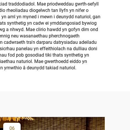
takiad traddodiadol. Mae priodweddau gwrth-sefyll
o rheoliadau diogelwch tan llyfn yn nifer o
dd yn aml yn myned i mewn i deunydd naturiol, gan
 thats synthetig yn cadw ei ymddangosiad bywiog
olwg a nhwyd. Mae clirio hawdd yn gofyn dim ond
arbennig neu wasanaethau pherchnogaeth
n cadwraeth tra'n darparu datrysiadau adeiladu
sicrhau panelau yn effeithiolach na dulliau doni
au fod pob gosodiad tiki thats synthetig yn
iaethau naturiol. Mae gwerthoedd eiddo yn
yn ymwthio â deunydd takiad naturiol.
06
0