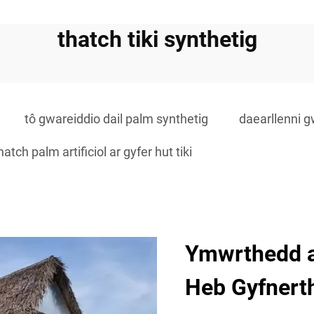
thatch tiki synthetig
tô gwareiddio dail palm synthetig
daearllenni gw
hatch palm artificiol ar gyfer hut tiki
Ymwrthedd a
Heb Gyfnert