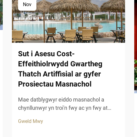
Nov
Sut i Asesu Cost-
Effeithiolrwydd Gwartheg
Thatch Artiffisial ar gyfer
Prosiectau Masnachol
Mae datblygwyr eiddo masnachol a
chynllunwyr yn troi'n fwy ac yn fwy at
ddatrysiadau to ddodgyfyngedig sy'n
Gweld Mwy
cyfuno carnedd esteteg â pharhad hir
dymor. Mae gwely fwyd ffug wedi dod i'r