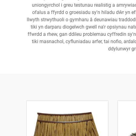
uniongyrchol i greu testunau realistig a amrywia
ofalus a ffyrdd o groesiadu sy'n hiladu dŵr yn e
llwyth strwythuoli o gymharu â deunawiau traddodi
tiki yn darparu diogelwch gwell na'r opsiynau na
ffwrdd a rhew, gan ddileu problemau cyffredin sy'n
tiki masnachol, cyfluniadau arfer, tai nofio, ar
ddylunwyr gr