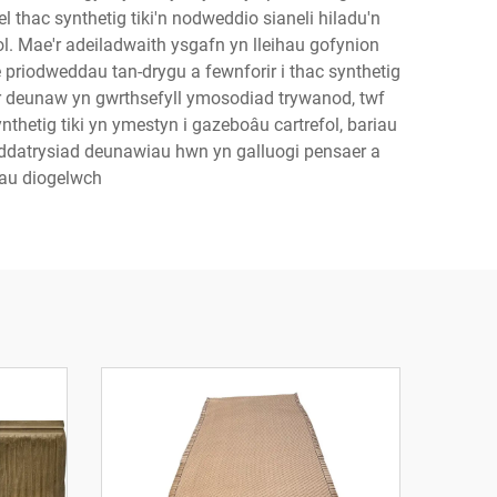
 thac synthetig tiki'n nodweddio sianeli hiladu'n
ol. Mae'r adeiladwaith ysgafn yn lleihau gofynion
priodweddau tan-drygu a fewnforir i thac synthetig
e'r deunaw yn gwrthsefyll ymosodiad trywanod, twf
thetig tiki yn ymestyn i gazeboâu cartrefol, bariau
 y ddatrysiad deunawiau hwn yn galluogi pensaer a
nau diogelwch