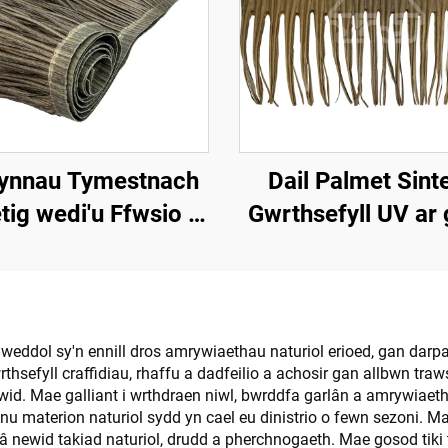
ynnau Tymestnach
Dail Palmet Sint
tig wedi'u Ffwsio â
Gwrthsefyll UV ar 
hesiad 50cmx3m â
Gwddylwriaeth All
ll Gwrthsefyll Tân
weddol sy'n ennill dros amrywiaethau naturiol erioed, gan darpa
hsefyll craffidiau, rhaffu a dadfeilio a achosir gan allbwn tr
id. Mae galliant i wrthdraen niwl, bwrddfa garlân a amrywiaeth
iannu materion naturiol sydd yn cael eu dinistrio o fewn sezoni.
 newid takiad naturiol, drudd a pherchnogaeth. Mae gosod tiki 