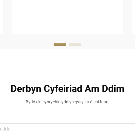
amlwg fel opsiwn grymus ar gyfer caerau
tropicaidd, hamdden...
Derbyn Cyfeiriad Am Ddim
Bydd ein cynrychiolydd yn gysylltu â chi fuan.