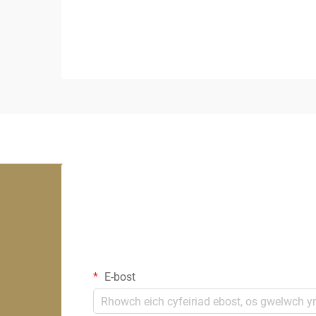
rhoi i agored i'w gofodolaeth gryf.
E-bost