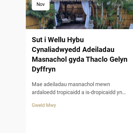
Nov
Sut i Wellu Hybu
Cynaliadwyedd Adeiladau
Masnachol gyda Thaclo Gelyn
Dyffryn
Mae adeiladau masnachol mewn
ardaloedd tropicaidd a is-dropicaidd yn
wynebu heriau unigryw pan ddaw at
Gweld Mwy
gynnal ymddangosiad esthetig tra bod
siŵr o hyd-drafod hir dymor. Mae
deunyddiau traddodiadol ar gyfer to, a
chwarae, yn aml yn methu pan gaiff eu