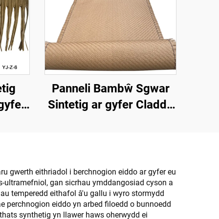
etig
Panneli Bambŵ Sgwar
gyfer
Sintetig ar gyfer Claddu
forol
Walliau Mewnol a
Thramor
ru gwerth eithriadol i berchnogion eiddo ar gyfer eu
aws-ultramefniol, gan sicrhau ymddangosiad cyson a
au temperedd eithafol â'u gallu i wyro stormydd
 Mae perchnogion eiddo yn arbed filoedd o bunnoedd
thats synthetig yn llawer haws oherwydd ei