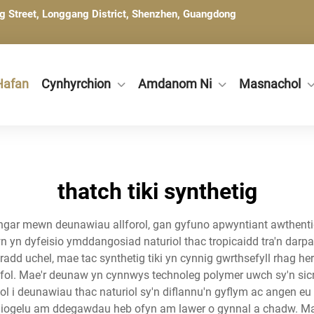
ng Street, Longgang District, Shenzhen, Guangdong
Hafan
Cynhyrchion
Amdanom Ni
Masnachol
thatch tiki synthetig
eithgar mewn deunawiau allforol, gan gyfuno apwyntiant awthent
n yn dyfeisio ymddangosiad naturiol thac tropicaidd tra'n dar
add uchel, mae tac synthetig tiki yn cynnig gwrthsefyll rhag h
fol. Mae'r deunaw yn cynnwys technoleg polymer uwch sy'n sicr
 i deunawiau thac naturiol sy'n diflannu'n gyflym ac angen eu 
iogelu am ddegawdau heb ofyn am lawer o gynnal a chadw. Mae