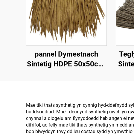
pannel Dymestnach
Tegl
Sintetig HDPE 50x50cm,
Sinte
Gwrthsefyll UV 15
Chyn
mlynedd ar gyfer
Gwe
Gwestai Tropicaidd
Mae tiki thats synthetig yn cynnig hyd-ddefnydd syl
buddsoddiad. Mae'r deunydd synthetig uwch yn gwrt
chynnal a diogelu am flynyddoedd heb angen ei new
difrifol, ac felly mae tiki thats synthetig yn medd
bob blwyddyn trwy ddileu costau sydd yn ymwthio â