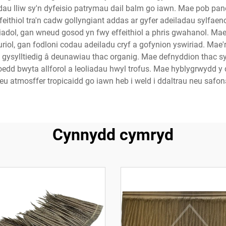
dau lliw sy'n dyfeisio patrymau dail balm go iawn. Mae pob panel
ffeithiol tra'n cadw gollyngiant addas ar gyfer adeiladau sylfaen
adol, gan wneud gosod yn fwy effeithiol a phris gwahanol. Mae 
turiol, gan fodloni codau adeiladu cryf a gofynion yswiriad. Ma
 gysylltiedig â deunawiau thac organig. Mae defnyddion thac syn
daloedd bwyta allforol a leoliadau hwyl trofus. Mae hyblygrwydd
eu atmosffer tropicaidd go iawn heb i weld i ddaltrau neu safo
Cynnydd cymryd