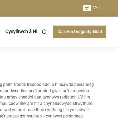
CY
Cysylltwch â Ni
Cais Am Darganfyddiad
ig palm fronds traddodiadol â hinsawdd peirianneg
paru nodweddion perfformiad gwell na'r amgenion
eriau amgylcheddol gan gynnwys radiation UV, llm
hau cadw lliw am hir a chynaliadwydd strwythurol
newid yn aml, mae thac synthetig tiki yn cadw ei
'r broses gynhyrchu yn cynnwys peirianneg