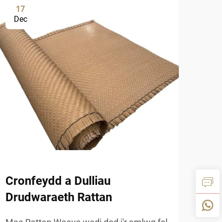
17
1
Dec
De
Cronfeydd a Dulliau
Gwa
Drudwaraeth Rattan
rhw
Nat