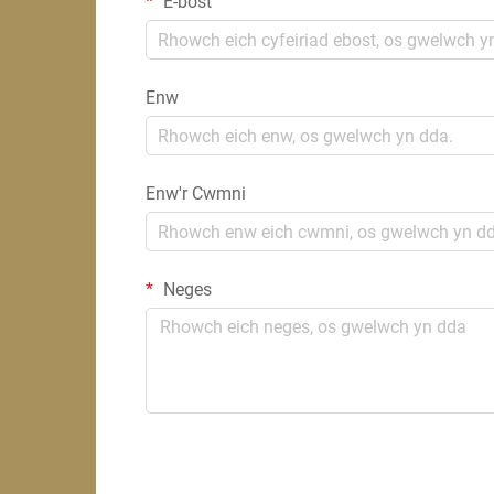
E-bost
Enw
Enw'r Cwmni
Neges