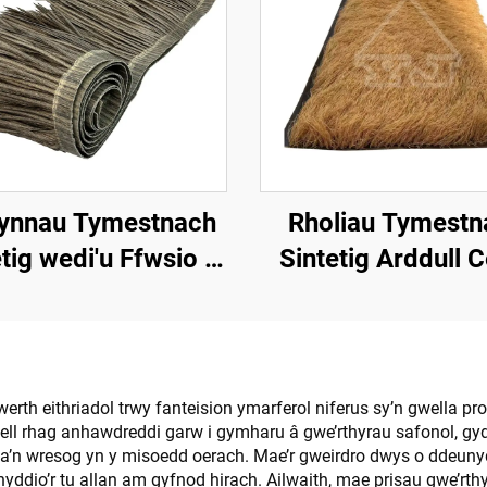
ynnau Tymestnach
Rholiau Tymestn
tig wedi'u Ffwsio â
Sintetig Arddull 
hesiad 50cmx3m â
1*15m Ochr ar g
ll Gwrthsefyll Tân
Gosod Cyfly
erth eithriadol trwy fanteision ymarferol niferus sy’n gwella pr
ell rhag anhawdreddi garw i gymharu â gwe’rthyrau safonol, g
f a’n wresog yn y misoedd oerach. Mae’r gweirdro dwys o ddeunyd
fnyddio’r tu allan am gyfnod hirach. Ailwaith, mae prisau gwe’r