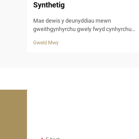
Synthetig
Mae dewis y deunyddiau mewn
gweithgynhyrchu gwely fwyd cynhyrchus
yn chwarae rôl allweddol wrth
Gweld Mwy
benderfynu ar hydred a charnedd esteteg
y datrysiadau to mewn gwely fwyd hyn.
Mae cynhyrchion gwely fwyd cynhyrchus
modern wedi diwydrio'r diwydiant
adeiladu trwy gynnig...