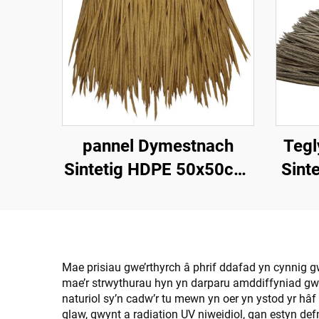
pannel Dymestnach
Tegl
Sintetig HDPE 50x50cm,
Sinte
Gwrthsefyll UV 15
Chyn
mlynedd ar gyfer
Gwe
Gwestai Tropicaidd
Mae prisiau gwe’rthyrch â phrif ddafad yn cynnig gw
mae’r strwythurau hyn yn darparu amddiffyniad gw
naturiol sy’n cadw’r tu mewn yn oer yn ystod yr hâ
glaw, gwynt a radiation UV niweidiol, gan estyn de