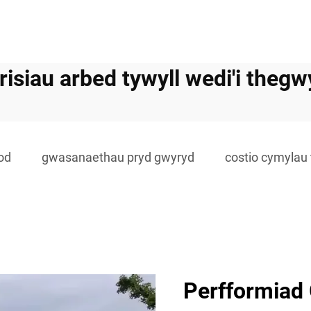
risiau arbed tywyll wedi'i thegw
od
gwasanaethau pryd gwyryd
costio cymylau
Perfformiad 