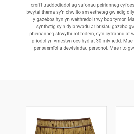
crefft traddodiadol ag safonau peirianneg cyfoes.
bwytai thema sy'n chwilio am estheteg gwledig dil
y gazebos hyn yn weithredol trwy bob tymor. M
synthetig sy'n dylanwadu ar brisiau gazebo g
pheirianneg strwythurol fodern, sy'n cyfrannu at 
priodol yn ymestyn oes hyd at 30 mlynedd. Mae
pensaernïol a dewisiadau personol. Mae'r to g