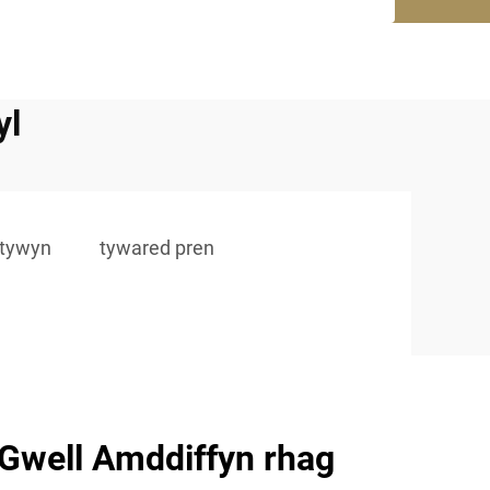
yl
 tywyn
tywared pren
Gwell Amddiffyn rhag