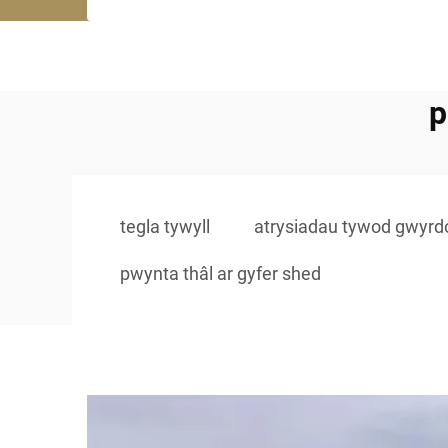
p
tegla tywyll
atrysiadau tywod gwyrd
pwynta thâl ar gyfer shed