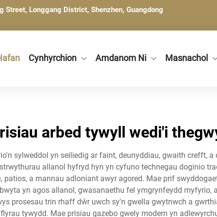
ng Street, Longgang District, Shenzhen, Guangdong
Hafan
Cynhyrchion
Amdanom Ni
Masnachol
risiau arbed tywyll wedi'i thegw
n sylweddol yn seiliedig ar faint, deunyddiau, gwaith crefft, a 
strwythurau allanol hyfryd hyn yn cyfuno technegau doginio tr
u, patios, a mannau adloniant awyr agored. Mae prif swyddoga
wyta yn agos allanol, gwasanaethu fel ymgrynfeydd myfyrio, a 
 prosesau trin rhaff dŵr uwch sy'n gwella gwytnwch a gwrthian
yflyrau tywydd. Mae prisiau gazebo gwely modern yn adlewyrch