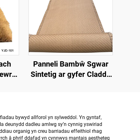
ach
Panneli Bambŵ Sgwar
Cewri
Sintetig ar gyfer Claddu
yfer
Walliau Mewnol a
m
Thramor
ofiadau bywyd allforol yn sylweddol. Yn gyntaf,
yda deunydd dadleu amlwg sy’n cynnig yswiriad
diau organig yn creu barriadau effeithiol rhag
thyrch â phrif ddafad yn cynnwys mantais aestheteg