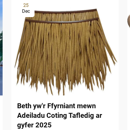
25
Dec
Beth yw'r Ffyrniant mewn
Adeiladu Coting Tafledig ar
gyfer 2025