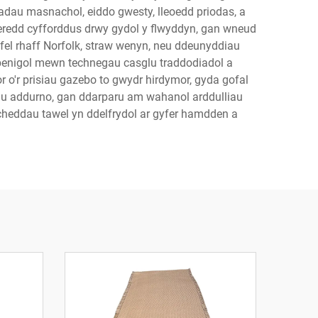
liadau masnachol, eiddo gwesty, lleoedd priodas, a
heredd cyfforddus drwy gydol y flwyddyn, gan wneud
el rhaff Norfolk, straw wenyn, neu ddeunyddiau
rbenigol mewn technegau casglu traddodiadol a
r o'r prisiau gazebo to gwydr hirdymor, gyda gofal
au addurno, gan ddarparu am wahanol arddulliau
cheddau tawel yn ddelfrydol ar gyfer hamdden a