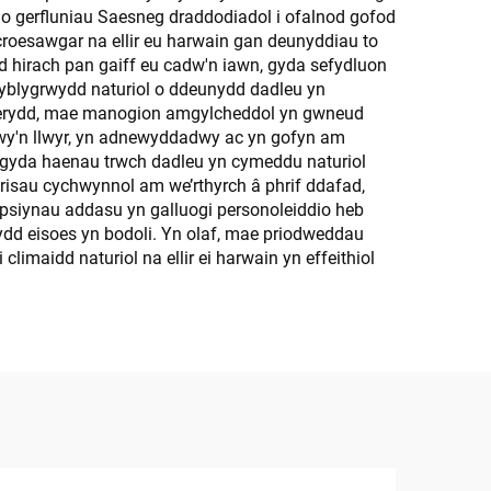
, o gerfluniau Saesneg draddodiadol i ofalnod gofod
croesawgar na ellir eu harwain gan deunyddiau to
d hirach pan gaiff eu cadw'n iawn, gyda sefydluon
hyblygrwydd naturiol o ddeunydd dadleu yn
edwerydd, mae manogion amgylcheddol yn gwneud
dwy'n llwyr, yn adnewyddadwy ac yn gofyn am
, gyda haenau trwch dadleu yn cymeddu naturiol
prisau cychwynnol am we’rthyrch â phrif ddafad,
opsiynau addasu yn galluogi personoleiddio heb
 sydd eisoes yn bodoli. Yn olaf, mae priodweddau
limaidd naturiol na ellir ei harwain yn effeithiol