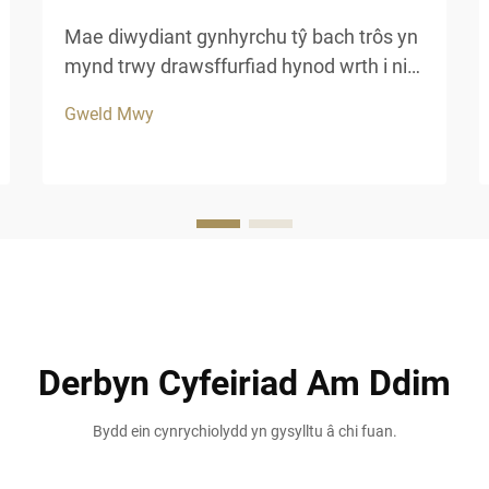
Mae diwydiant gynhyrchu tŷ bach trôs yn
mynd trwy drawsffurfiad hynod wrth i ni
agor 2025, gyda deunyddiau newyddiadol
Gweld Mwy
a phractisau cynaliadwy sy'n ailsiapio
dulliau adeiladu traddodiadol. Mae
gleifion modern a datblygwyr gwestai'n
cynyddu ...
Derbyn Cyfeiriad Am Ddim
Bydd ein cynrychiolydd yn gysylltu â chi fuan.