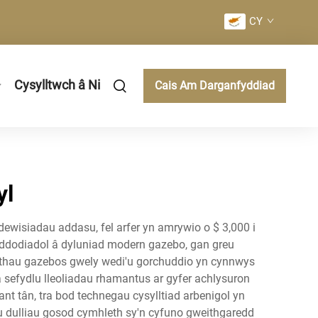
CY
Cysylltwch â Ni
Cais Am Darganfyddiad
yl
dewisiadau addasu, fel arfer yn amrywio o $ 3,000 i
addodiadol â dyluniad modern gazebo, gan greu
ethau gazebos gwely wedi'u gorchuddio yn cynnwys
sefydlu lleoliadau rhamantus ar gyfer achlysuron
t tân, tra bod technegau cysylltiad arbenigol yn
u dulliau gosod cymhleth sy'n cyfuno gweithgaredd