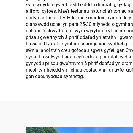
sy’n cynyddu gwerthoedd eiddo'n dramatig, gydag ar
allforol cyfoes. Mae’r testunau naturiol a’r tonia
diofyn safonol. Trydydd, mae mantais hyrdatedd yn
o ansawdd uchel yn para 25-30 mlynedd o gymharu â
galluogi’r strwythurau i wyro wyryfon cryf ac am
prisau gwe’rthyrch â phrif ddafad yn atraith i g
brosesu ffyrnaf i gymharu â amgenion synthetig. 
sŵn allanol tra'n creu gofodau sgwrs gyfeillgar. C
gyda throsglwyddiadau cyfnodol a pharatoi bychain
gynyddu prisau gwe’rthyrch â phrif ddafad yn dramat
rheoli tymheredd yn lleihau costau ynni ar gyfer gof
gan ddeunyddiau synthetig.