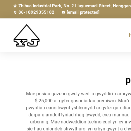
Zhihua Industrial Park, No. 2 Liuyuemadi Street, Hengga
86-18929355182
[email protected]
p
Mae prisiau gazebo gwely wedi'u gwyddio'n amrywio'
$ 25,000 ar gyfer gosodiadau premiwm. Mae'r 
pwyntiau canolbwynt ysblennydd ar gyfer garddia
darparu amddiffyniad rhag tywydd, creu mannau b
arbennig. Mae nodweddion technolegol yn cynnwys
sicrhau uniondeb strwythurol yn erbyn gwynt a ch