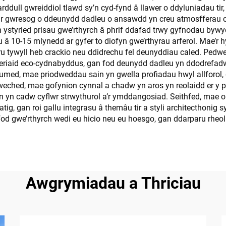
ddull gwreiddiol tlawd sy’n cyd-fynd â llawer o ddyluniadau tir
u aur gwresog o ddeunydd dadleu o ansawdd yn creu atmosfferau 
 ystyried prisau gwe’rthyrch â phrif ddafad trwy gyfnodau bywy
 10-15 mlynedd ar gyfer to diofyn gwe’rthyrau arferol. Mae’r 
haru tywyll heb crackio neu ddidrechu fel deunyddiau caled. P
wsmeriaid eco-cydnabyddus, gan fod deunydd dadleu yn ddodrefa
Pumed, mae priodweddau sain yn gwella profiadau hwyl allforol
hweched, mae gofynion cynnal a chadw yn aros yn reolaidd er y 
 yn cadw cyflwr strwythurol a’r ymddangosiad. Seithfed, mae 
ig, gan roi gallu integrasu â themâu tir a styli architecthonig
od gwe’rthyrch wedi eu hicio neu eu hoesgo, gan ddarparu rheoli c
Awgrymiadau a Thriciau