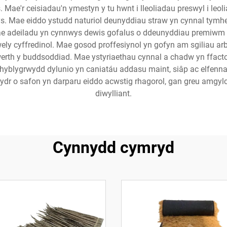
 Mae'r ceisiadau'n ymestyn y tu hwnt i lleoliadau preswyl i leo
ys. Mae eiddo ystudd naturiol deunyddiau straw yn cynnal tym
ae adeiladu yn cynnwys dewis gofalus o ddeunyddiau premiwm f
wely cyffredinol. Mae gosod proffesiynol yn gofyn am sgiliau a
werth y buddsoddiad. Mae ystyriaethau cynnal a chadw yn ffacto
 hyblygrwydd dylunio yn caniatáu addasu maint, siâp ac elfenn
wydr o safon yn darparu eiddo acwstig rhagorol, gan greu amgyl
diwylliant.
Cynnydd cymryd