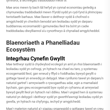
tymhorol, a technegau traddodiadol rheoli tir.
Mae aros mewn ty bach tâl hefyd yn cynnal economïau gwledig a
chymunedau traddodiadol mewn ffyrdd sydd yn cyd-fynd â phrincipau
twristiaeth barhaus. Mae llawer o deithwyr sydd â chofnod o
amgylchedd yn chwilio'n benodol am leoliadau sydd yn darparu
buddiannau economaidd i gymunedau lleol tra bo'nt yn cadw
traddodiadau diwylliannol a'u cynorthwyo â chynaliad amgylcheddol.
Blaenoriaeth a Phanelliadau
Ecosystêm
Integrhau Cynefin Gwyllt
Mae teithwyr sydd â chydwybod ecolegol yn aml yn rhoi blaenoriaeth i
leoliadau sydd yn cefnogi, yn hytrach na chael eu taro, y systemau
ecosgemaidd lleol, gan wneud y fflyd o foddhadau bywyd gwyllt o
gottage tawel yn enwedig yn debygol. Mae cynllunio tawel yn darparu'n
naturiol gartref i amrywiaeth o rywogaethau adar, egin a mamaliaid
bychain, gan greu ecosgemaidd byw sydd yn cyfrannu at amrywiad
bywyd gwyllt lleol yn hytrach na'i ddileu. Mae'r ungiad hwn â systemau
naturiol yn debygol i deithwyr sydd yn gwerthfawrogi leoliadau sydd yn
gwella, yn hytrach na chyfyngu, iechyd yr amgylchedd.
Mae'r materion naturiol a'r siapiau organeaidd o gottages tawel yn creu