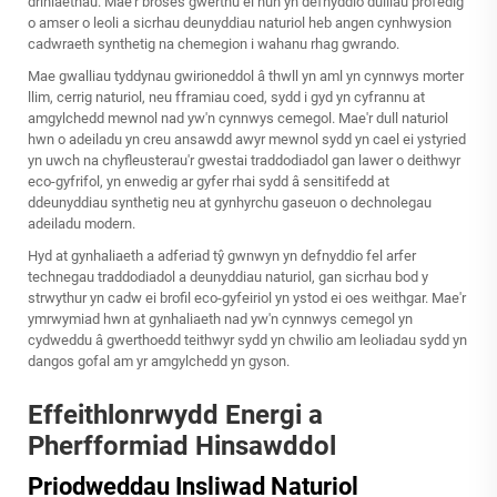
driniaethau. Mae'r broses gwerthu ei hun yn defnyddio dulliau profedig
o amser o leoli a sicrhau deunyddiau naturiol heb angen cynhwysion
cadwraeth synthetig na chemegion i wahanu rhag gwrando.
Mae gwalliau tyddynau gwirioneddol â thwll yn aml yn cynnwys morter
llim, cerrig naturiol, neu fframiau coed, sydd i gyd yn cyfrannu at
amgylchedd mewnol nad yw'n cynnwys cemegol. Mae'r dull naturiol
hwn o adeiladu yn creu ansawdd awyr mewnol sydd yn cael ei ystyried
yn uwch na chyfleusterau'r gwestai traddodiadol gan lawer o deithwyr
eco-gyfrifol, yn enwedig ar gyfer rhai sydd â sensitifedd at
ddeunyddiau synthetig neu at gynhyrchu gaseuon o dechnolegau
adeiladu modern.
Hyd at gynhaliaeth a adferiad
tŷ gwnwyn
yn defnyddio fel arfer
technegau traddodiadol a deunyddiau naturiol, gan sicrhau bod y
strwythur yn cadw ei brofil eco-gyfeiriol yn ystod ei oes weithgar. Mae'r
ymrwymiad hwn at gynhaliaeth nad yw'n cynnwys cemegol yn
cydweddu â gwerthoedd teithwyr sydd yn chwilio am leoliadau sydd yn
dangos gofal am yr amgylchedd yn gyson.
Effeithlonrwydd Energi a
Pherfformiad Hinsawddol
Priodweddau Insliwad Naturiol