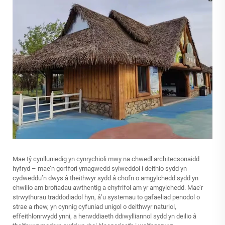
Mae tŷ cynlluniedig yn cynrychioli mwy na chwedl architecsonaidd
hyfryd – mae’n gorffori ymagwedd sylweddol i deithio sydd yn
cydweddu’n dwys â theithwyr sydd â chofn o amgylchedd sydd yn
chwilio am brofiadau awthentig a chyfrifol am yr amgylchedd. Mae’r
strwythurau traddodiadol hyn, â’u systemau to gafaeliad penodol o
strae a rhew, yn cynnig cyfuniad unigol o deithwyr naturiol,
effeithlonrwydd ynni, a herwddiaeth ddiwylliannol sydd yn deilio â