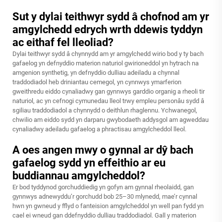
Sut y dylai teithwyr sydd â chofnod am yr
amgylchedd edrych wrth ddewis tyddyn
ac eithaf fel lleoliad?
Dylai teithwyr sydd â chynnydd am yr amgylchedd wirio bod y ty bach
gafaelog yn defnyddio materion naturiol gwirioneddol yn hytrach na
amgenion synthetig, yn defnyddio dulliau adeiladu a chynnal
traddodiadol heb driniantau cemegol, yn cynnwys ymarferion
gweithredu eiddo cynaliadwy gan gynnwys garddio organig a rheoli tir
naturiol, ac yn cefnogi cymunedau lleol trwy empleu personâu sydd â
sgiliau traddodiadol a chynnydd o deithlun rhaglennu. Ychwanegol,
chwilio am eiddo sydd yn darparu gwybodaeth addysgol am agweddau
cynaliadwy adeiladu gafaelog a phractisau amgylcheddol lleol.
A oes angen mwy o gynnal ar dŷ bach
gafaelog sydd yn effeithio ar eu
buddiannau amgylcheddol?
Er bod tyddynod gorchuddiedig yn gofyn am gynnal rheolaidd, gan
gynnwys adnewyddu’r gorchudd bob 25–30 mlynedd, mae’r cynnal
hwn yn gwneud y fflyd o fanteision amgylcheddol yn well pan fydd yn
cael ei wneud gan ddefnyddio dulliau traddodiadol. Gall y materion