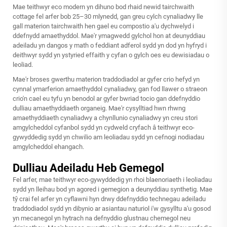
Mae teithwyr eco modern yn dihuno bod rhaid newid tairchwaith
cottage fel arfer bob 25–30 mlynedd, gan greu cylch cynaliadwy lle
gall materion tairchwaith hen gael eu compostio a'u dychwelyd i
ddefnydd amaethyddol. Mae'r ymagwedd gylchol hon at deunyddiau
adeiladu yn dangos y math o feddiant adferol sydd yn dod yn hyfryd i
deithwyr sydd yn ystyried effaith y cyfan o gylch oes eu dewisiadau o
leoliad.
Mae'r broses gwerthu materion traddodiadol ar gyfer crio hefyd yn
cynnal ymarferion amaethyddol cynaliadwy, gan fod llawer o straeon
crio'n cael eu tyfu yn benodol ar gyfer bwriad tocio gan ddefnyddio
dulliau amaethyddiaeth organeig. Mae'r cysylltiad hwn rhwng
amaethyddiaeth cynaliadwy a chynllunio cynaliadwy yn creu stori
amgylcheddol cyfanbol sydd yn cydweld cryfach â teithwyr eco-
gywyddedig sydd yn chwilio am leoliadau sydd yn cefnogi nodiadau
amgylcheddol ehangach.
Dulliau Adeiladu Heb Gemegol
Fel arfer, mae teithwyr eco-gywyddedig yn rhoi blaenoriaeth i leoliadau
sydd yn lleihau bod yn agored i gemegion a deunyddiau synthetig. Mae
tŷ crai fel arfer yn cyflawni hyn drwy ddefnyddio technegau adeiladu
traddodiadol sydd yn dibynio ar asiantau naturiol i'w gysylltu a'u gosod
yn mecanegol yn hytrach na defnyddio glustnau chemegol neu