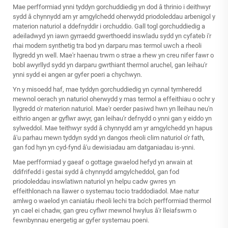
Mae perfformiad ynni tyddyn gorchuddiedig yn dod â thrinio i deithwyr
sydd â chynnydd am yr amgylchedd oherwydd priodoleddau arbenigol y
materion naturiol a ddefnyddir i orchuddio. Gall togl gorchuddiedig a
adeiladwyd yn iawn gyrraedd gwerthoedd inswladu sydd yn cyfateb i'r
rhai modern synthetig tra bod yn darparu mas termol uwch a rheoli
llygredd yn well. Mae'r haenau trwm o strae a rhew yn creu nifer fawr o
bobl awyrllyd sydd yn darparu gwrthiant thermol aruchel, gan leihau'r
ynni sydd ei angen ar gyfer poeri a chychwyn.
Yn y misoedd haf, mae tyddyn gorchuddiedig yn cynnal tymheredd
mewnol oerach yn naturiol oherwydd y mas termol a effeithiau o ochr y
llygredd o'r materion naturiol. Mae'r oerder pasiwd hwn yn lleihau neu'n
eithrio angen ar gyflwr awyr, gan leihau'r defnydd o ynni gan y eiddo yn
sylweddol. Mae teithwyr sydd â chynnydd am yr amgylchedd yn hapus
â'u parhau mewn tyddyn sydd yn dangos rheoli clim naturiol o'r fath,
gan fod hyn yn cyd-fynd â'u dewisiadau am datganiadau is-ynni.
Mae perfformiad y gaeaf o gottage gwaelod hefyd yn arwain at
ddifrifedd i gestai sydd â chynnydd amgylcheddol, gan fod
priodoleddau inswlatiwn naturiol yn helpu cadw gwres yn
effeithlonach na llawer o systemau tocio traddodiadol. Mae natur
amlwg o waelod yn caniatáu rheoli lechi tra bo'ch perfformiad thermol
yn cael ei chadw, gan greu cyflwr mewnol hwylus â'r lleiafswm o
fewnbynnau energetig ar gyfer systemau poeni.