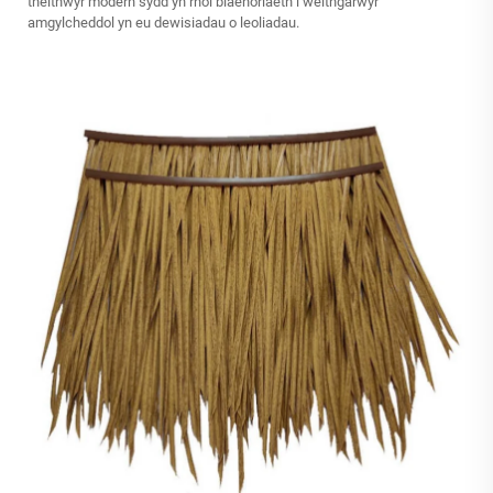
theithwyr modern sydd yn rhoi blaenoriaeth i weithgarwyr
amgylcheddol yn eu dewisiadau o leoliadau.