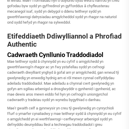
ei leihau. Mae'r fformiadau hyn o ddylunio sydd wedi'u hanfod yn creu
gofodau byw sydd yn gyffredinol yn gyfforddus â chyfleusterau
mecanegol isaf, sydd yn debygol o ddenu teithwyr sydd yn
gwerthfawrogi datrysiadau amgylcheddol sydd yn rhagor na naturiol
ond sydd hefyd yn rhagor na sylweddol.
Etifeddiaeth Ddiwylliannol a Phrofiad
Authentic
Cadwraeth Cynllunio Traddodiadol
Mae teithwyr sydd â chynnydd yn eu cyfrif o amgylchedd yn
gwerthfawrogi'n rhagor ac yn fwy ystafellau sydd yn cefnogi
cadwraeth diwylliant ynghyd â gofal am yr amgylchedd, gan wneud tŷ
gwelynedig yn enwedig hydnig am ei rôl mewn cynnal celfyddydau
adeiladu traddodiadol. Mae adeiladu a chynnal cwrt gwelynedig yn
gofyn am sgiliau arbenigol a drosglwyddir o gynhenid i gynhenid, ac
mae dewis aros mewn eiddo fel hyn yn cefnogi'n uniongyrchol
cadwraeth y tradeiau sydd yn wynebu bygythiad o danhau.
Mae'r gwaith celf a gynnwysir yn creu tŷ gwelynedig yn cynrychioli
ffurf o ymarfer cynaliadwy y mae teithwyr sydd â chynnydd yn eu cyfrif
o amgylchedd yn ei werthfawrogi—cerflwynwyr arbenigol sydd yn
defnyddio deunyddiau lleol a technegau traddodiadol i greu