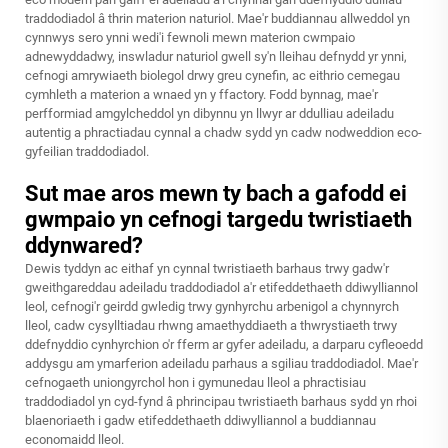
traddodiadol â thrin materion naturiol. Mae'r buddiannau allweddol yn
cynnwys sero ynni wedi'i fewnoli mewn materion cwmpaio
adnewyddadwy, inswladur naturiol gwell sy'n lleihau defnydd yr ynni,
cefnogi amrywiaeth biolegol drwy greu cynefin, ac eithrio cemegau
cymhleth a materion a wnaed yn y ffactory. Fodd bynnag, mae'r
perfformiad amgylcheddol yn dibynnu yn llwyr ar ddulliau adeiladu
autentig a phractiadau cynnal a chadw sydd yn cadw nodweddion eco-
gyfeilian traddodiadol.
Sut mae aros mewn ty bach a gafodd ei
gwmpaio yn cefnogi targedu twristiaeth
ddynwared?
Dewis tyddyn ac eithaf yn cynnal twristiaeth barhaus trwy gadw'r
gweithgareddau adeiladu traddodiadol a'r etifeddethaeth ddiwylliannol
leol, cefnogi'r geirdd gwledig trwy gynhyrchu arbenigol a chynnyrch
lleol, cadw cysylltiadau rhwng amaethyddiaeth a thwrystiaeth trwy
ddefnyddio cynhyrchion o'r fferm ar gyfer adeiladu, a darparu cyfleoedd
addysgu am ymarferion adeiladu parhaus a sgiliau traddodiadol. Mae'r
cefnogaeth uniongyrchol hon i gymunedau lleol a phractisiau
traddodiadol yn cyd-fynd â phrincipau twristiaeth barhaus sydd yn rhoi
blaenoriaeth i gadw etifeddethaeth ddiwylliannol a buddiannau
economaidd lleol.