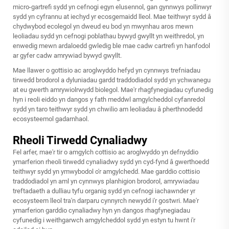
micro-gartrefi sydd yn cefnogi egyn elusennol, gan gynnwys pollinwyr
sydd yn cyfrannu at iechyd yr ecosgemaidd lleol. Mae teithwyr sydd â
chydwybod ecolegol yn dweud eu bod yn mwynhau aros mewn
leoliadau sydd yn cefnogi poblathau bywyd gwyllt yn weithredol, yn
enwedig mewn ardaloedd gwledig ble mae cadw cartrefi yn hanfodol
ar gyfer cadw amrywiad bywyd gwyllt.
Mae llawer o gottisio ac aroglwyddo hefyd yn cynnwys trefniadau
tirwedd brodorol a dyluniadau gardd traddodiadol sydd yn ychwanegu
at eu gwerth amrywiolrwydd biolegol. Mae'r rhagfynegiadau cyfunedig
hyn i reoli eiddo yn dangos y fath meddwl amgylcheddol cyfanredol
sydd yn taro teithwyr sydd yn chwilio am leoliadau â pherthnodedd
ecosysteemol gadarnhaol.
Rheoli Tirwedd Cynaliadwy
Fel arfer, mae'r tir o amgylch cottisio ac aroglwyddo yn defnyddio
ymarferion rheoli tirwedd cynaliadwy sydd yn cyd-fynd â gwerthoedd
teithwyr sydd yn ymwybodol o'r amgylchedd. Mae garddio cottisio
traddodiadol yn aml yn cynnwys planhigion brodorol, amrywiadau
treftadaeth a dulliau tyfu organig sydd yn cefnogi iachawnder yr
ecosysteem lleol tra'n darparu cynnyrch newydd i'r gostwri. Mae'r
ymarferion garddio cynaliadwy hyn yn dangos rhagfynegiadau
cyfunedig i weithgarwch amgylcheddol sydd yn estyn tu hwnt i'r