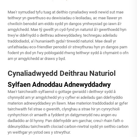
Mae'r symudiad tyfu tuag at deithio cynaliadwy wedi newid sut mae
teithwyr yn gwerthuso eu dewisiadau o leoliadau, ac mae llawer yn
chwilio'n benodol am eiddo sydd yn dangos ymhwysiad go iawn â'r
amgylchedd. Mae tŷ gwellt yn cyd-fynd yn naturiol â'r gwerthoedd hyn
trwy'w ddefnydd o deithrau adnewyddadwy, technegau adeiladu
traddodiadol, a'i hunaniaeth gyda'r tirwedd naturiol. Mae deall yr
unfathiadau eco-friendlier penodol o'r strwythurau hyn yn dangos pam
fodent yn dod yn fwy poblogaidd rhwng teithwyr sydd â chymaint o ofn
am yr amgylchedd ar draws y byd.
Cynaliadwyedd Deithrau Naturiol
Sylfaen Adnoddau Adnewyddadwy
Mae'r tairchwaith sylfaenol o gottage gwraidd i deithwyr sydd â
chynnydd am yr amgylchedd yn y cyflwr ei adeiladu gan ddefnyddio
materion adnewyddadwy yn llawn. Mae materion traddodiadol ar gyfer
tairchwaith fel strae o gwenith, clynghau a strae hir yn cynrychioli
cynhyrchion o'r amaeth a fyddent yn datgymerydd neu angen eu
dadladdio ar ôl hynny. Pan ddefnyddir am garchar, creu'r rhain fath o
ddeunyddiau tairchwaith clociad carbon-niwtral sydd yn seithio carbon
yn weithgar yn ystod oes y strwythur.