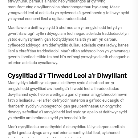
strwythurau parhaus a hardd heb ymddangos ar gyfrwng
manufacturing diwylliannol na pherchnogaethau byd-eang. Mae'r
ymagwedd leol at adeiladu yn cydweddu â gwerthoedd y teithwyr sydd
yn cynnal economi lleol a sgiliau traddodiadol.
Mae llawer o deithwyr sydd â chofnod am yr amgylchedd hefyd yn
gwerthfawrogi'r cyfle i ddysgu am technegau adeiladu traddodiadol yn
ystod eu hystyriaeth, gan fod tyddynod talaith yn aml yn darparu
cyfleoedd addysgol am ddefnyddio dulliau adeiladu cynaliadwy, hanes
lleol a chrefftiau traddodiadol. Mae'r elfen addysgol hon yn ychwanegu
gwerth i brofiad teithio tra bod hi'n cefnogi ymwybyddiaeth ehangach o
arferion adeiladu cynaliadwy.
Cysylltiad â'r Tirwedd Leol a'r Diwylliant
Mae tyddyn talaith yn darparu i deithwyr sydd â chofnod am yr
amgylchedd gysylltiad awthentig â'r tirwedd leol a thraddodiadau
diwylliannol sydd heb ei weithgaru gan ofynnion amgylcheddol mewn
fath o leoliadau. Fel arfer, defnyddir materion a gafodd eu casglu o'r
rhanbarth sydd yn uniongyrchol, gan greu perthnasau uniongyrchol
rhwng y sefydliad a'i amgylchedd leol sydd yn apelio at deithwyr sydd
yn chwilio am brofiadau sydd yn benodol i'r lle.
Mae'r cysylltiadau amaethyddol â deunyddiau tâl yn darparu amlfois
gyfle i gestau dysgu am ymarferion amaethyddol lleol, cylchoedd