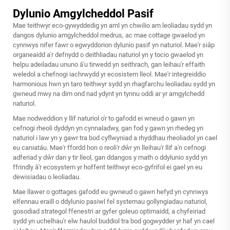
Dylunio Amgylcheddol Pasif
Mae teithwyr eco-gywyddedig yn aml yn chwilio am leoliadau sydd yn
dangos dylunio amgylcheddol medrus, ac mae cottage gwaelod yn
cynnwys nifer fawr o egwyddorion dylunio pasif yn naturiol. Mae'r siâp
organeaidd a'r defnydd o deithliadau naturiol yn y tocio gwaelod yn
helpu adeiladau ununo â'u tirwedd yn seithrach, gan leihau'r effaith
weledol a chefnogi iachrwydd yr ecosistem lleol. Mae'r integreiddio
harmonious hwn yn taro teithwyr sydd yn rhagfarchu leoliadau sydd yn
gwneud mwy na dim ond nad ydynt yn tynnu oddi ar yr amgylchedd
naturiol.
Mae nodweddion y llif naturiol o'r to gafodd ei wneud o gawn yn
cefnogi rheoli dyddyn yn cynnaladwy, gan fod y gawn yn rhedeg yn
naturiol i law yn y gawr tra bod cyflwyniad a rhyddhau rheoliadol yn cael
eu caniatáu. Mae'r ffordd hon o reoli'r dŵr yn lleihau'r llif a'n cefnogi
adferiad y dŵr dan y tir lleol, gan ddangos y math o ddylunio sydd yn
ffrindly â'r ecosystem yr hoffent teithwyr eco-gyfrifol ei gael yn eu
dewisiadau o leoliadau.
Mae llawer o gottages gafodd eu gwneud o gawn hefyd yn cynnwys
elfennau eraill o ddylunio pasiwl fel systemau gollyngiadau naturiol,
gosodiad strategol ffenestri ar gyfer goleuo optimaidd, a chyfeiriad
sydd yn uchelhau'r elw haulol buddiol tra bod gogwydder yr haf yn cael