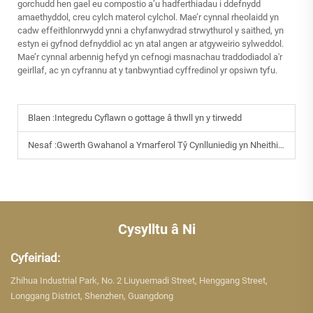
gorchudd hen gael eu compostio a’u hadferthiadau i ddefnydd
amaethyddol, creu cylch materol cylchol. Mae’r cynnal rheolaidd yn
cadw effeithlonrwydd ynni a chyfanwydrad strwythurol y saithed, yn
estyn ei gyfnod defnyddiol ac yn atal angen ar atgyweirio sylweddol.
Mae’r cynnal arbennig hefyd yn cefnogi masnachau traddodiadol a'r
geirllaf, ac yn cyfrannu at y tanbwyntiad cyffredinol yr opsiwn tyfu.
Blaen :
Integredu Cyflawn o gottage â thwll yn y tirwedd
Nesaf :
Gwerth Gwahanol a Ymarferol Tŷ Cynlluniedig yn Nheithiadau Modern ar gyfer Gwestai
Cysylltu â Ni
Cyfeiriad:
Zhihua Industrial Park, No. 2 Liuyuemadi Street, Henggang Street,
Longgang District, Shenzhen, Guangdong