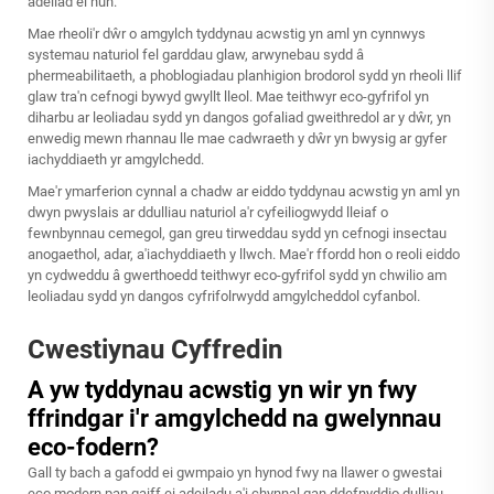
adeilad ei hun.
Mae rheoli'r dŵr o amgylch tyddynau acwstig yn aml yn cynnwys
systemau naturiol fel garddau glaw, arwynebau sydd â
phermeabilitaeth, a phoblogiadau planhigion brodorol sydd yn rheoli llif
glaw tra'n cefnogi bywyd gwyllt lleol. Mae teithwyr eco-gyfrifol yn
diharbu ar leoliadau sydd yn dangos gofaliad gweithredol ar y dŵr, yn
enwedig mewn rhannau lle mae cadwraeth y dŵr yn bwysig ar gyfer
iachyddiaeth yr amgylchedd.
Mae'r ymarferion cynnal a chadw ar eiddo tyddynau acwstig yn aml yn
dwyn pwyslais ar ddulliau naturiol a'r cyfeiliogwydd lleiaf o
fewnbynnau cemegol, gan greu tirweddau sydd yn cefnogi insectau
anogaethol, adar, a'iachyddiaeth y llwch. Mae'r ffordd hon o reoli eiddo
yn cydweddu â gwerthoedd teithwyr eco-gyfrifol sydd yn chwilio am
leoliadau sydd yn dangos cyfrifolrwydd amgylcheddol cyfanbol.
Cwestiynau Cyffredin
A yw tyddynau acwstig yn wir yn fwy
ffrindgar i'r amgylchedd na gwelynnau
eco-fodern?
Gall ty bach a gafodd ei gwmpaio yn hynod fwy na llawer o gwestai
eco modern pan gaiff ei adeiladu a'i chynnal gan ddefnyddio dulliau