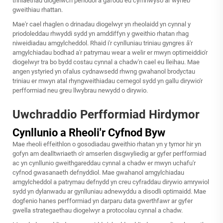
triniaethau diogelwch penodol a gafodd eu cymhwyso ar wyneb
gweithiau rhattan.
Mae'r cael rhaglen o drinadau diogelwyr yn rheolaidd yn cynnal y
priodoleddau rhwyddi sydd yn amddiffyn y gweithio rhatan rhag
niweidiadau amgylcheddol. Rhaid i'r cynlluniau triniau gyngres â'r
amgylchiadau bodhad a'r patrymau wear a welir er mwyn optimeiddio'r
diogelwyr tra bo bydd costau cynnal a chadw'n cael eu lleihau. Mae
angen ystyried yn ofalus cydnawsedd rhwng gwahanol brodyctau
triniau er mwyn atal rhyngweithiadau cemegol sydd yn gallu dirywio'r
perfformiad neu greu llwybrau newydd o dirywio.
Uwchraddio Perfformiad Hirdymor
Cynllunio a Rheoli'r Cyfnod Byw
Mae rheoli effeithlon o gosodiadau gweithio rhatan yn y tymor hir yn
gofyn am dealltwriaeth o'r amserlen disgwyliedig ar gyfer perfformiad
ac yn cynllunio gweithgareddau cynnal a chadw er mwyn uchafu'r
cyfnod gwasanaeth defnyddiol. Mae gwahanol amgylchiadau
amgylcheddol a patrymau defnydd yn creu cyfraddau dirywio amrywiol
sydd yn dylanwadu ar gynlluniau adnewyddu a disodli optimaidd. Mae
dogfenio hanes perfformiad yn darparu data gwerthfawr ar gyfer
gwella strategaethau diogelwyr a protocolau cynnal a chadw.