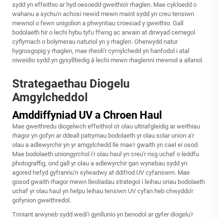
sydd yn effeithio ar hyd oesoedd gweithio'r rhaglen. Mae cykloedd o
wahanu a sychu'n achosi newid mewn maint sydd yn creu tensiwn
mewnol o fewn unigolion a phwyntiau croesiad y gweithio. Gall
bodolaeth hir o lechi hybu tyfu ffwng ac arwain at dirwyad cemegol
cyflymach o bolymerau naturiol yn y rhaglen. Oherwydd natur
hygrosgopig y rhaglen, mae rheoli'r cymylchedd yn hanfodol i atal
niweidio sydd yn gysylltiedig â lechi mewn rhaglenni mewnol a allanol.
Strategaethau Diogelu
Amgylcheddol
Amddiffyniad UV a Chroen Haul
Mae gweithredu diogelwch effeithiol o'r olau ultriafgleidig ar weithiau
rhagor yn gofyn ar ddeall patrymau bodolaeth yr olau solar union a'r
olau a adlewyrchir yn yr amgylchedd lle mae'r gwaith yn cael ei osod.
Mae bodolaeth uniongyrchol i'r olau haul yn creu'r risg uchaf o leddfu
photograffig, ond gall yr olau a adlewyrchir gan wynebau sydd yn
agored hefyd gyfrannu'n sylwadwy at ddifrod UV cyfanswm. Mae
gosod gwaith rhagor mewn lleoliadau strategol i leihau oriau bodolaeth
uchaf yr olau haul yn helpu leihau tensiwn UV cyfan heb chwyddo'r
gofynion gweithredol.
Triniant arwyneb sydd wedi'i gynllunio yn benodol ar gyfer diogelu'r