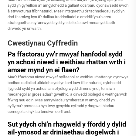
sydd yn gyfeillion â'r amgylchedd a gallant ddarparu cydnawsedd uwch
â strwycturau ffibr naturiol. Mae'r integraethu o'r technolegau sydd yn
dod i'r amlwg hyn â'r dulliau traddodiadol o amddiffynu'n creu
strategaethau cyfanrwydd sydd yn delio â sawl mecanyddiaeth
dirwedd yn unwaith.
Cwestiynau Cyffredin
Pa ffactorau yw'r mwyaf hanfodol sydd
yn achosi niwed i weithiau rhattan wrth i
amser mynd yn ei flaen?
Mae'r ffactorau niwed mwyaf sylfaenol ar weithiau rhattan yn cynnwys
bodhad radioliad ultriaich sydd yn torri lawr ffibr naturiol, cylchoedd
llygredd sydd yn achosi ansefydlogrwydd dimensiynol, tensiwn
mecanegol ar groesiadau'r gweithio, a dirwedd biolegol o weithgarwch
ffwng neu egin. Mae amrywiadau tymheratur yr amgylchedd yn
cyflymu'r prosesau hyn trwy gynyddu cyfradd y rhagweithiadau
cemegol a chyklau tensiwn corfforol.
Sut ydych chi'n rhagweld y ffordd y dylid
ail-ymosod ar driniaethau diogelwch i