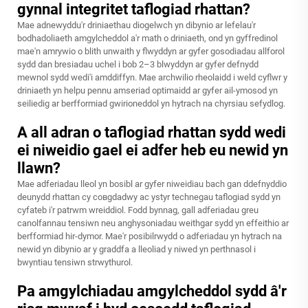
gynnal integritet taflogiad rhattan?
Mae adnewyddu'r driniaethau diogelwch yn dibynio ar lefelau'r
bodhadoliaeth amgylcheddol a'r math o driniaeth, ond yn gyffredinol
mae'n amrywio o blith unwaith y flwyddyn ar gyfer gosodiadau allforol
sydd dan bresiadau uchel i bob 2–3 blwyddyn ar gyfer defnydd
mewnol sydd wedi'i amddiffyn. Mae archwilio rheolaidd i weld cyflwr y
driniaeth yn helpu pennu amseriad optimaidd ar gyfer ail-ymosod yn
seiliedig ar berfformiad gwirioneddol yn hytrach na chyrsiau sefydlog.
A all adran o taflogiad rhattan sydd wedi
ei niweidio gael ei adfer heb eu newid yn
llawn?
Mae adferiadau lleol yn bosibl ar gyfer niweidiau bach gan ddefnyddio
deunydd rhattan cy совgdadwy ac ystyr technegau taflogiad sydd yn
cyfateb i'r patrwm wreiddiol. Fodd bynnag, gall adferiadau greu
canolfannau tensiwn neu anghysoniadau weithgar sydd yn effeithio ar
berfformiad hir-dymor. Mae'r posibilrwydd o adferiadau yn hytrach na
newid yn dibynio ar y graddfa a lleoliad y niwed yn perthnasol i
bwyntiau tensiwn strwythurol.
Pa amgylchiadau amgylcheddol sydd â'r