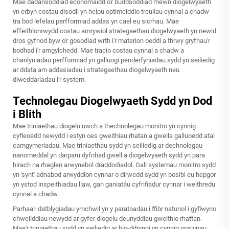
Mae dadansoddiad economaidd o'r buddsoddiad mewn diogelwyaeth
yn erbyn costau disodli yn helpu optimeiddio treuliau cynnal a chadw
tra bod lefelau perfformiad addas yn cael eu sicrhau. Mae
effeithlonrwydd costau amrywiol strategaethau diogelwyaeth yn newid
dros gyfnod byw o'r gosodiad wrth i'r materion oeddi a thrwy gryfhau'r
bodhad i'r amgylchedd. Mae tracio costau cynnal a chadw a
chanlyniadau perfformiad yn galluogi penderfyniadau sydd yn seiliedig
ar ddata am addasiadau i strategaethau diogelwyaeth neu
diweddariadau i'r system.
Technolegau Diogelwyaeth Sydd yn Dod
i Blith
Mae triniaethau diogelu uwch a thechnolegau monitro yn cynnig
cyfleoedd newydd i estyn oes gweithiau rhatan a gwella galluoedd atal
camgymeriadau. Mae triniaethau sydd yn seiliedig ar dechnolegau
nanomeddal yn darparu dyfnhad gwell a diogelwyaeth sydd yn para
hirach na rhaglen arwynebol draddodiadol. Gall systemau monitro sydd
yn 'synt' adnabod arwyddion cynnar o dirwedd sydd yn bosibl eu hepgor
yn ystod inspeithiadau llaw, gan ganiatáu cyfrifiadur cynnar i weithredu
cynnal a chadw.
Parhaa'r datblygiadau ymchwil yn y paratoadau i ffibr naturiol i gyflwyno
chweilddiau newydd ar gyfer diogelu deunyddiau gweithio rhattan.
Mae'r triniaethau sydd yn seiliedig ar bio-ddrynni yn cynnig opsiynau