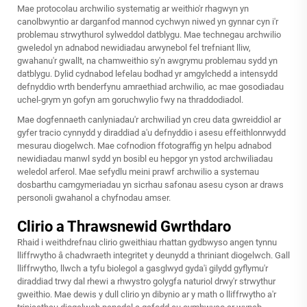
Mae protocolau archwilio systematig ar weithio'r rhagwyn yn
canolbwyntio ar darganfod mannod cychwyn niwed yn gynnar cyn i'r
problemau strwythurol sylweddol datblygu. Mae technegau archwilio
gweledol yn adnabod newidiadau arwynebol fel trefniant lliw,
gwahanu'r gwallt, na chamweithio sy'n awgrymu problemau sydd yn
datblygu. Dylid cydnabod lefelau bodhad yr amgylchedd a intensydd
defnyddio wrth benderfynu amraethiad archwilio, ac mae gosodiadau
uchel-grym yn gofyn am goruchwylio fwy na thraddodiadol.
Mae dogfennaeth canlyniadau'r archwiliad yn creu data gwreiddiol ar
gyfer tracio cynnydd y diraddiad a'u defnyddio i asesu effeithlonrwydd
mesurau diogelwch. Mae cofnodion ffotograffig yn helpu adnabod
newidiadau manwl sydd yn bosibl eu hepgor yn ystod archwiliadau
weledol arferol. Mae sefydlu meini prawf archwilio a systemau
dosbarthu camgymeriadau yn sicrhau safonau asesu cyson ar draws
personoli gwahanol a chyfnodau amser.
Clirio a Thrawsnewid Gwrthdaro
Rhaid i weithdrefnau clirio gweithiau rhattan gydbwyso angen tynnu
lliffrwytho â chadwraeth integritet y deunydd a thriniant diogelwch. Gall
lliffrwytho, llwch a tyfu biolegol a gasglwyd gyda'i gilydd gyflymu'r
diraddiad trwy dal rhewi a rhwystro golygfa naturiol drwy'r strwythur
gweithio. Mae dewis y dull clirio yn dibynio ar y math o lliffrwytho a'r