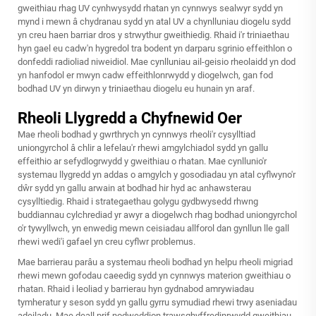
gweithiau rhag UV cynhwysydd rhatan yn cynnwys sealwyr sydd yn
mynd i mewn â chydranau sydd yn atal UV a chynlluniau diogelu sydd
yn creu haen barriar dros y strwythur gweithiedig. Rhaid i'r triniaethau
hyn gael eu cadw'n hygredol tra bodent yn darparu sgrinio effeithlon o
donfeddi radioliad niweidiol. Mae cynlluniau ail-geisio rheolaidd yn dod
yn hanfodol er mwyn cadw effeithlonrwydd y diogelwch, gan fod
bodhad UV yn dirwyn y triniaethau diogelu eu hunain yn araf.
Rheoli Llygredd a Chyfnewid Oer
Mae rheoli bodhad y gwrthrych yn cynnwys rheoli'r cysylltiad
uniongyrchol â chlir a lefelau'r rhewi amgylchiadol sydd yn gallu
effeithio ar sefydlogrwydd y gweithiau o rhatan. Mae cynllunio'r
systemau llygredd yn addas o amgylch y gosodiadau yn atal cyflwyno'r
dŵr sydd yn gallu arwain at bodhad hir hyd ac anhawsterau
cysylltiedig. Rhaid i strategaethau golygu gydbwysedd rhwng
buddiannau cylchrediad yr awyr a diogelwch rhag bodhad uniongyrchol
o'r tywyllwch, yn enwedig mewn ceisiadau allforol dan gynllun lle gall
rhewi wedi'i gafael yn creu cyflwr problemus.
Mae barrierau parâu a systemau rheoli bodhad yn helpu rheoli migriad
rhewi mewn gofodau caeedig sydd yn cynnwys materion gweithiau o
rhatan. Rhaid i leoliad y barrierau hyn gydnabod amrywiadau
tymheratur y seson sydd yn gallu gyrru symudiad rhewi trwy aseniadau
adeiladu. Mae deall prif nodweddion trawsghyffredinrwydd gweithiau