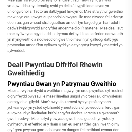
Mae atal niweidio proffesiynol ar gweithiau rhewin yn cynnwys
ymagweddau systematig sydd yn delio â bygythiadau sydd yn
uniongyrchol a ffactorau datblygiad hir-dymor. Mae strwythur gweithio
rhewin yn creu pwyntiau penodol o bwysau lle mae niwedd fel arfer yn
dechrau, gan wneud strategaethau amddiffyn targedig yn hanfodol i
gadw'r hyblygrwydd a'r cryfder angenrheidiol i'r materiel. Mae deall sut
mae cyflwr yr amgylchedd, patrymau defnyddio ac arferion cadwraeth
yn rhyngweithio â nodweddion gweithio rhewin yn galluogi datblygu
protocolau amddiffyn cyflawn sydd yn estyn ystyr bywyd y materiel yn
sylweddol.
Deall Pwyntiau Difrifol Rhewin
Gweithiedig
Pwyntiau Gwan yn Patrymau Gweithio
Mae'r strwythur rhydd o weithio'r rhagwyn yn creu pwyntiau cyffredinol
o grynfeydd pwysau lle mae'r llinellau unigol yn croesi a'u chwysleisio
o amgylch ei gilydd. Mae'r pwyntiau croesi hyn yn profi crynach
ychwanegol yn ystod cylchoedd ymestadu a chydweddu arferol, gan
eu gwneud yn lleoliadau brifol ar gyfer dechrau craciau a gwahanu'r
gweithredwyr. Mae hefyd y pwysau gweithio a gosodir yn ystod y
cynhyrchu'n effeithio ar y rhain o ran eu sensitifder, gan i weithio rhy
gryf greu pwysau gormodol sydd yn dangos fel methiant cynnar dan