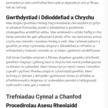
perimedrol yn atal camffurfiad lleol sydd yn digwydd yn aml ar ffiniau
heb eu cefnogi.
Gwrthdystiad i Ddioddefiad a Chrychu
Mae diogelu gweithiau rhedeg rhag niweidiadau mecanyddol yn gofyn
ar adnabod ffynonellau posibl o ddioddefiad a gweithredu
strategaethau amddiffyn addas. Mae ardaloedd o uchder traffig yn rhoi
heriau penodol ble gall cyflwyniad â phobl, offer, neu bersonnau achosi
crychu neu niweidio i wynebau rhedeg a welir. Mae cyfeiriad patrwm y
gweithio yn erbyn cyfeiriadau disgwyl o ddioddefiad yn effeithio ar
wrthdystiad y materail i niweidio ac yn helpu i gynllunio'r amddiffyniad.
Gall triniau harddau arwyneb a ffilmiau diogelwyr gynyddu cyferthedd
gweithio'r rhagwyn i gollwng bach a chrychu heb newid ymddangosiad
na thestwr yn sylweddol. Mae'r triniau hyn yn mynd i mewn i strwythur
y gwallt i gryfhau'r llinellau unigol a'r cyfarfodydd gweithio. Mae'r
techneg a'r dyfnder y defnyddir i gymhwyso'r triniau yn effeithio ar
effeithlonrwydd y diogelwyr a'r nodweddion penodol o hyblygrwydd
sydd wedi'u cadw gan y materiel.
Trefniadau Cynnal a Chanfod
Procedirolau Asesu Rheolaidd