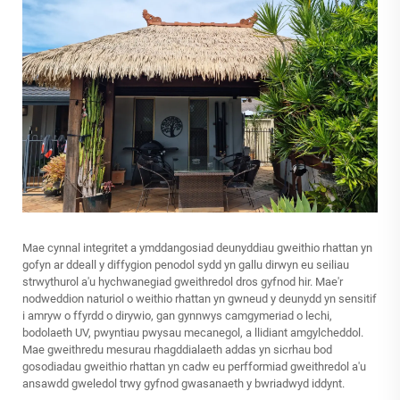
Mae cynnal integritet a ymddangosiad deunyddiau gweithio rhattan yn
gofyn ar ddeall y diffygion penodol sydd yn gallu dirwyn eu seiliau
strwythurol a'u hychwanegiad gweithredol dros gyfnod hir. Mae'r
nodweddion naturiol o weithio rhattan yn gwneud y deunydd yn sensitif
i amryw o ffyrdd o dirywio, gan gynnwys camgymeriad o lechi,
bodolaeth UV, pwyntiau pwysau mecanegol, a llidiant amgylcheddol.
Mae gweithredu mesurau rhagddialaeth addas yn sicrhau bod
gosodiadau gweithio rhattan yn cadw eu perfformiad gweithredol a'u
ansawdd gweledol trwy gyfnod gwasanaeth y bwriadwyd iddynt.