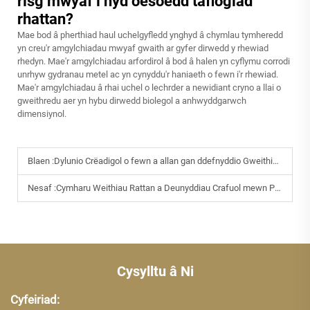
risg mwyaf i hyd oesoedd taflogiad
rhattan?
Mae bod â pherthiad haul uchelgyfledd ynghyd â chymlau tymheredd
yn creu'r amgylchiadau mwyaf gwaith ar gyfer dirwedd y rhewiad
rhedyn. Mae'r amgylchiadau arfordirol â bod â halen yn cyflymu corrodi
unrhyw gydranau metel ac yn cynyddu'r haniaeth o fewn i'r rhewiad.
Mae'r amgylchiadau â rhai uchel o lechrder a newidiant cryno a llai o
gweithredu aer yn hybu dirwedd biolegol a anhwyddgarwch
dimensiynol.
Blaen :
Dylunio Crëadigol o fewn a allan gan ddefnyddio Gweithio Rhattan
Nesaf :
Cymharu Weithiau Rattan a Deunyddiau Crafuol mewn Perfformiad
Cysylltu â Ni
Cyfeiriad: