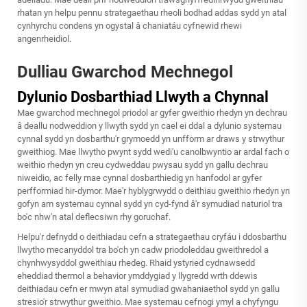
rhatan yn helpu pennu strategaethau rheoli bodhad addas sydd yn atal
cynhyrchu condens yn ogystal â chaniatáu cyfnewid rhewi
angenrheidiol.
Dulliau Gwarchod Mechnegol
Dylunio Dosbarthiad Llwyth a Chynnal
Mae gwarchod mechnegol priodol ar gyfer gweithio rhedyn yn dechrau
â deallu nodweddion y llwyth sydd yn cael ei ddal a dylunio systemau
cynnal sydd yn dosbarthu'r grymoedd yn unfform ar draws y strwythur
gweithiog. Mae llwytho pwynt sydd wedi'u canolbwyntio ar ardal fach o
weithio rhedyn yn creu cydweddau pwysau sydd yn gallu dechrau
niweidio, ac felly mae cynnal dosbarthiedig yn hanfodol ar gyfer
perfformiad hir-dymor. Mae'r hyblygrwydd o deithiau gweithio rhedyn yn
gofyn am systemau cynnal sydd yn cyd-fynd â'r symudiad naturiol tra
bo'c nhw'n atal deflecsiwn rhy goruchaf.
Helpu'r defnydd o deithiadau cefn a strategaethau cryfáu i ddosbarthu
llwytho mecanyddol tra bo'ch yn cadw priodoleddau gweithredol a
chynhwysyddol gweithiau rhedeg. Rhaid ystyried cydnawsedd
eheddiad thermol a behavior ymddygiad y llygredd wrth ddewis
deithiadau cefn er mwyn atal symudiad gwahaniaethol sydd yn gallu
stresio'r strwythur gweithio. Mae systemau cefnogi ymyl a chyfyngu