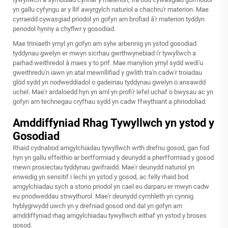
yn gallu cyfyngu ar y llif awyrgylch naturiol a chachru'r materion. Mae
cyrraedd cywasgiad priodol yn gofyn am brofiad â'r materion tyddyn
penodol hynny a chyflwr y gosodiad.
Mae triniaeth ymyl yn gofyn am sylw arbennig yn ystod gosodiad
tyddynau gwelyn er mwyn sicrhau gwrthwynebiad i'r tywyllwch a
parhad weithredol â maes y to prif. Mae manylion ymyl sydd wedi'u
gweithredu'n iawn yn atal mewnllifiad y gwlith tra'n cadw'r troiadau
glöd sydd yn nodweddiadol o gadeiriau tyddynau gwelyn o ansawdd
uchel. Mae'r ardaloedd hyn yn aml yn profi'r lefel uchaf o bwysau ac yn
gofyn am technegau cryfhau sydd yn cadw ffwythiant a phriodoliad.
Amddiffyniad Rhag Tywyllwch yn ystod y
Gosodiad
Rhaid cydnabod amgylchiadau tywyllwch wrth drefnu gosod, gan fod
hyn yn gallu effeithio ar berfformiad y deunydd a pherfformiad y gosod
mewn prosiectau tyddynau gwifraidd. Mae'r deunydd naturiol yn
enwedig yn sensitif i lechi yn ystod y gosod, ac felly rhaid bod
amgylchiadau sych a storio priodol yn cael eu darparu er mwyn cadw
eu priodweddau strwythurol. Mae'r deunydd cymhleth yn cynnig
hyblygrwydd uwch yn y drefniad gosod ond dal yn gofyn am
amddiffyniad rhag amgylchiadau tywyllwch eithaf yn ystod y broses
gosod.