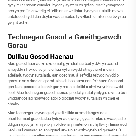
gysylltu er mwyn cynyddu hyder y system yn gyfan. Mae’r ymagwedd
hon yn profi’n enwedig effeithlon ar weithiau tyddynau talaith mewn
ardaloedd sydd dan ddylanwad amodau tywyllach difrifol neu bwysau
gwynt uchel.
Technegau Gosod a Gweithgarwch
Gorau
Dulliau Gosod Haenau
Mae gosod haenau yn systematig yn sicrhau bod y dŵr yn cael ei
wneyddo i ffwrdd ac yn sicrhau cyfanrwydd strwythurol mewn
adeiladu tyddynau talaith, gan ddechrau â sefydlu tebygolrwydd o
groeslin yn y rhaglen gosod. Rhaid i bob haen gorlifo’r haen flaenorol
gan faint penodol a bennir gan y math o deithl a chyflwr yr hinsawdd
lleol. Mae technegau gosod haenau priodol yn atal ymlygru dŵr tra bo’r
ymddangosiad nodweddiadol o glociau tyddynau talaith yn cael ei
chadw.
Mae technegau cywasgiad yn effeithio ar ymddangosiad a
pherfformiad gosodiadau tyddynau gwelyn, gyda lefelau cywasgiad o
ddigonrwydd yn amrywio yn ôl dewis y materion a chyflwr yr hinsawdd
lleol. Gall cywasgiad annigonol arwain at wrthwynebiad gwaetha i'r
tywyllwch a symudiad cynnar y materion, tra bod cywasgiad gormodol