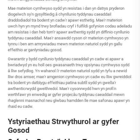
Mae materion cymhwyso sydd yn resistas i dan yn datrys pryderon
diogelwch sy'n gysylltiedig â chynllunio tyddynau caeaddail
draddodiadol tra bodent yn cadw'r apawr esthetig. Mae'r materion
uwch hyn yn mynd trwy brofiadau cryf i fulfildi gofynion codau adeiladu
am resistas i dan heb torri'r apawr awthentig sydd yn diffinio cynllunio
tyddynau caeaddail. Mae'r ansawdd cyson o'r materion cymhwyso yn
tynnu i ben am amrywiadau mewn materion naturiol sydd yn gallu
effeithio ar ganlyniadau gosod.
Gwarantir y bydd cynllunio tyddynau caeaddail yn cadw ei apawr a
bwriadwyd yn eu holl oes gwasanaeth trwy opsiynau cymhwyso sydd
â lliw sefydlog. Yn wahanol i'r materion naturiol sydd yn tyfu a newid
lliw dros amser, mae'r amgenion cymhwyso yn cadw eu lliw gwreiddiol
tra bodent yn datblygu effeithiau patina subtîl sydd yn gwella'r
awthenticrwydd gweithredol. Mae'r cysonrwydd hwn yn profi'n
werthfawr yn enwedig ar gyfer projecâu tyddynau caeaddail mewn
rhaglenni masnachol neu glwbau hamdden lle mae safonau apawr yn
rhaid eu cadw.
Ystyriaethau Strwythurol ar gyfer
Gosod