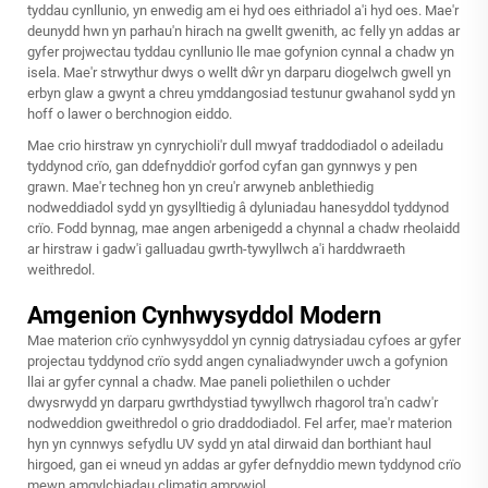
tyddau cynllunio, yn enwedig am ei hyd oes eithriadol a'i hyd oes. Mae'r
deunydd hwn yn parhau'n hirach na gwellt gwenith, ac felly yn addas ar
gyfer projwectau tyddau cynllunio lle mae gofynion cynnal a chadw yn
isela. Mae'r strwythur dwys o wellt dŵr yn darparu diogelwch gwell yn
erbyn glaw a gwynt a chreu ymddangosiad testunur gwahanol sydd yn
hoff o lawer o berchnogion eiddo.
Mae crio hirstraw yn cynrychioli'r dull mwyaf traddodiadol o adeiladu
tyddynod crïo, gan ddefnyddio'r gorfod cyfan gan gynnwys y pen
grawn. Mae'r techneg hon yn creu'r arwyneb anblethiedig
nodweddiadol sydd yn gysylltiedig â dyluniadau hanesyddol tyddynod
crïo. Fodd bynnag, mae angen arbenigedd a chynnal a chadw rheolaidd
ar hirstraw i gadw'i galluadau gwrth-tywyllwch a'i harddwraeth
weithredol.
Amgenion Cynhwysyddol Modern
Mae materion crïo cynhwysyddol yn cynnig datrysiadau cyfoes ar gyfer
projectau tyddynod crïo sydd angen cynaliadwynder uwch a gofynion
llai ar gyfer cynnal a chadw. Mae paneli poliethilen o uchder
dwysrwydd yn darparu gwrthdystiad tywyllwch rhagorol tra'n cadw'r
nodweddion gweithredol o grio draddodiadol. Fel arfer, mae'r materion
hyn yn cynnwys sefydlu UV sydd yn atal dirwaid dan borthiant haul
hirgoed, gan ei wneud yn addas ar gyfer defnyddio mewn tyddynod crïo
mewn amgylchiadau climatig amrywiol.