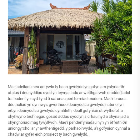
Mae adeiladu neu adfywio ty bach gwelydd yn gofyn am ystyriaeth
ofalus i deunyddiau sydd yn teyrnasiadu ar weithgarwch draddodiadol
tra bodent yn cyd-fynd â safonau perfformiad modern. Mae'r broses
ddetholiad yn cynnwys gwerthuso deunyddiau gwelydd naturiol yn
erbyn deunyddiau gwelydd cymhleth, deall gofynion strwythurol, a
chyflwyno technegau gosod addas sydd yn sicrhau hyd a chynaliad a
chynghoriad rhag tywyllwch. Mae'r penderfyniadau hyn yn effeithio'n
uniongyrchol ar yr awthentigedd, y parhaolrwydd, a'r gofynion cynnal a
chadw ar gyfer eich prosiect ty bach gwelydd.