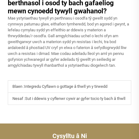
berthnasol i osod ty bach gafaeliog
mewn cynoedd tywyll gwahanol?
Mae ystyriaethau tywyll yn perthnasu i osodfa tŷ gwellt sydd yn
cynnwys paturnau glaw, eithafion tymheredd, bod yn agored i gwynt, a
lefelau cymylau sydd yn effeithio ar ddewis y materion a
thrwyddedau’r osodfa. Gall amgylchiadau uchel o lechi ofyn am
gweithgarwyr uwch a materion sydd yn resistas i lechi, tra bod
ardaloedd â phostiad UV cryf yn elwa o faterion â sefydlogrwydd lliw
uwch a resistas i dirnad. Mae codau adeiladu lleol yn aml yn pennu
gofynion ychwanegol ar gyfer adeiladu tŷ gwellt yn seiliedig ar
amgylchiadau tywyll rhanbarthol a ystyriaethau diogelwch tan.
Blaen :
Integredu Cyflawn o gottage â thwll yn y tirwedd
Nesaf :
Sut i ddewis y cyflenwr cywir ar gyfer tocio ty bach â thwll
Cysylltu â Ni