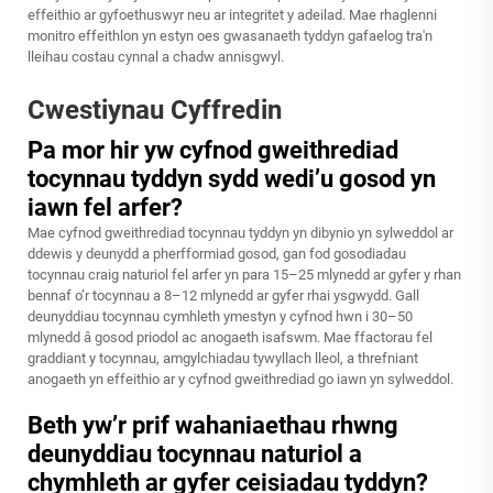
effeithio ar gyfoethuswyr neu ar integritet y adeilad. Mae rhaglenni
monitro effeithlon yn estyn oes gwasanaeth tyddyn gafaelog tra'n
lleihau costau cynnal a chadw annisgwyl.
Cwestiynau Cyffredin
Pa mor hir yw cyfnod gweithrediad
tocynnau tyddyn sydd wedi’u gosod yn
iawn fel arfer?
Mae cyfnod gweithrediad tocynnau tyddyn yn dibynio yn sylweddol ar
ddewis y deunydd a pherfformiad gosod, gan fod gosodiadau
tocynnau craig naturiol fel arfer yn para 15–25 mlynedd ar gyfer y rhan
bennaf o’r tocynnau a 8–12 mlynedd ar gyfer rhai ysgwydd. Gall
deunyddiau tocynnau cymhleth ymestyn y cyfnod hwn i 30–50
mlynedd â gosod priodol ac anogaeth isafswm. Mae ffactorau fel
graddiant y tocynnau, amgylchiadau tywyllach lleol, a threfniant
anogaeth yn effeithio ar y cyfnod gweithrediad go iawn yn sylweddol.
Beth yw’r prif wahaniaethau rhwng
deunyddiau tocynnau naturiol a
chymhleth ar gyfer ceisiadau tyddyn?