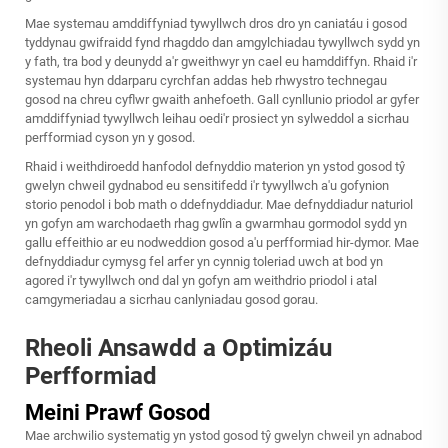
Mae systemau amddiffyniad tywyllwch dros dro yn caniatáu i gosod
tyddynau gwifraidd fynd rhagddo dan amgylchiadau tywyllwch sydd yn
y fath, tra bod y deunydd a'r gweithwyr yn cael eu hamddiffyn. Rhaid i'r
systemau hyn ddarparu cyrchfan addas heb rhwystro technegau
gosod na chreu cyflwr gwaith anhefoeth. Gall cynllunio priodol ar gyfer
amddiffyniad tywyllwch leihau oedi'r prosiect yn sylweddol a sicrhau
perfformiad cyson yn y gosod.
Rhaid i weithdiroedd hanfodol defnyddio materion yn ystod gosod tŷ
gwelyn chweil gydnabod eu sensitifedd i'r tywyllwch a'u gofynion
storio penodol i bob math o ddefnyddiadur. Mae defnyddiadur naturiol
yn gofyn am warchodaeth rhag gwlîn a gwarmhau gormodol sydd yn
gallu effeithio ar eu nodweddion gosod a'u perfformiad hir-dymor. Mae
defnyddiadur cymysg fel arfer yn cynnig toleriad uwch at bod yn
agored i'r tywyllwch ond dal yn gofyn am weithdrio priodol i atal
camgymeriadau a sicrhau canlyniadau gosod gorau.
Rheoli Ansawdd a Optimizáu
Perfformiad
Meini Prawf Gosod
Mae archwilio systematig yn ystod gosod tŷ gwelyn chweil yn adnabod