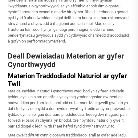
Mae dewis materion addas yn ffurfio sylfaen unrhyw gynllun
llwyddiannus o gynorthwyydd, ac yn effeithio ar bob dim o gostau
cyntaf i amserlen cynnal a chadw hir-dymor. Rhaid i technegau gosod
cyd-fynd â phriodweddau unigol deithio tra bod yn sicrhau cyfanrwydd
strwythurol a chydwedd â rhaglenni adeiladu lleol. Mae deall y
ffactorau hanfodol hyn yn galluogi perchnogion eiddo i wneud
penderfyniadau gwybodus sydd yn cydbwysio charmedd draddodiadol
â gofynion perfformiad ymarferol.
Deall Dewisiadau Materion ar gyfer
Cynorthwyydd
Materion Traddodiadol Naturiol ar gyfer
Twll
Mae deunyddiau naturiol i gynorthwyo wedi bod yn sylfaen adeiladu
tyddau cynllunio am ganrifau, yn cynnig ymddangosiad awthentig a
nodweddion perfformiad a brofodd eu hamser. Mae gwellt gwenith yn
dal i fod yn y deunydd a ddefnyddir fwyaf cyffredin ar gyfer projwectau
tyddau cynllunio, gan ddarparu priodoleddau rhedeg dŵr rhagorol pan
fo wedi ei osod a'i chynnal yn briodol. Creir byrddau naturiol y gwellt
barriad diogel o lechi wrth i'r aer hefyd fynd drwy'r strwythur to.
Mae gwellt dŵr yn cynnig opsiwn traddodiadol arall ar gyfer adeiladu