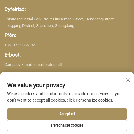
Cyfeiriad:
Zhihua Industrial Park, No. 2 Liuyuemadi Street, Henggang Street,
Longgang District, Shenzhen, Guangdong
Ffôn:
+86-18929355182
E-bost:
Company E-mail:
[email protected]
We value your privacy
We use cookies and similar tools to provide our services. If you
don't want to accept all cookies, click Personalize cookies.
Hawlfraint © 2026 Shenzhen Yujing Building Material Co. LTD. Cedwir pob
hawl. -
Polisi Preifatrwydd
Accept all
Personalize cookies
TUDALEN GARTREF
CYNHYRCHION
E-BOST
FFÔN