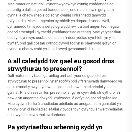
Mae materion naturiol i gynorthwyo tŵr yn cynnig ymddangosiad
autentig a dulliau gosod traddodiadol, ond maen nhw'n gofyn am
gynnal a chadw rheolaidd ac yn cynnig cyfrannedd tanwydd
cyfyngedig. Mae'r amgenion cymhleth yn darparu hydedd well,
cyfrannedd tanwydd a sefydlogrwydd lliw, tra bod angen technegau
gosod arbenigol i gyrraedd ymddangosiad autentig. Mae ystyriaethau
cost yn cynnwys costau uchelach i'r deunyddiau cymhleth yn y lle
cyntaf, ond gall costau cyfnod bywyd fod yn is oherwydd gofynion
cynnal a chadw sydd yn llai a bywyd gwasanaeth hirach.
A all caledydd tŵr gael eu gosod dros
strwythurau to presennol?
Gall materion ty bach gafaeliog aml-achlysur eu gosod dros
strwycturau to presennol, yn rhagofyn bod y fframwaith danwoedd yn
gallu cynnal y pwynt ychwanegol a bod anweithiad priodol yn cael ei
gynnal. Rhaid asesu'r llun presennol ar gyfer cywirdeb strwythurol a'i
newid yn angenrheidrwydd i gydweddu â gofynion gosod gafaeliog.
Mae cydymffurfio â chodiadau adeiladu ac anogaeth am ganiatâd yn
amrywio yn ôl lleoliad ac efallai y byddant yn cyfyngu ar weithrediadau
adnewyddu mewn rhai awdurdodau.
Pa ystyriaethau arbennig sydd yn