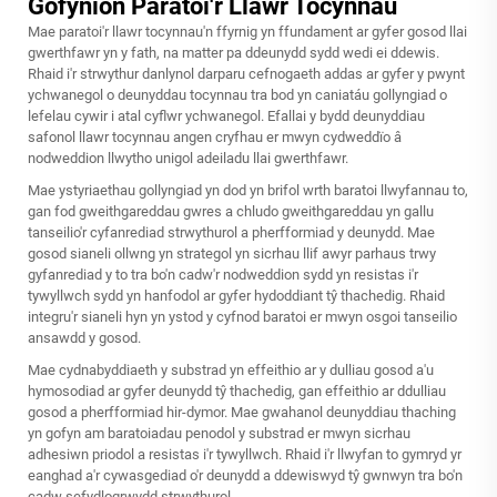
Gofynion Paratoi'r Llawr Tocynnau
Mae paratoi'r llawr tocynnau'n ffyrnig yn ffundament ar gyfer gosod llai
gwerthfawr yn y fath, na matter pa ddeunydd sydd wedi ei ddewis.
Rhaid i'r strwythur danlynol darparu cefnogaeth addas ar gyfer y pwynt
ychwanegol o deunyddau tocynnau tra bod yn caniatáu gollyngiad o
lefelau cywir i atal cyflwr ychwanegol. Efallai y bydd deunyddiau
safonol llawr tocynnau angen cryfhau er mwyn cydweddïo â
nodweddion llwytho unigol adeiladu llai gwerthfawr.
Mae ystyriaethau gollyngiad yn dod yn brifol wrth baratoi llwyfannau to,
gan fod gweithgareddau gwres a chludo gweithgareddau yn gallu
tanseilio'r cyfanrediad strwythurol a pherfformiad y deunydd. Mae
gosod sianeli ollwng yn strategol yn sicrhau llif awyr parhaus trwy
gyfanrediad y to tra bo'n cadw'r nodweddion sydd yn resistas i'r
tywyllwch sydd yn hanfodol ar gyfer hydoddiant tŷ thachedig. Rhaid
integru'r sianeli hyn yn ystod y cyfnod baratoi er mwyn osgoi tanseilio
ansawdd y gosod.
Mae cydnabyddiaeth y substrad yn effeithio ar y dulliau gosod a'u
hymosodiad ar gyfer deunydd tŷ thachedig, gan effeithio ar ddulliau
gosod a pherfformiad hir-dymor. Mae gwahanol deunyddiau thaching
yn gofyn am baratoiadau penodol y substrad er mwyn sicrhau
adhesiwn priodol a resistas i'r tywyllwch. Rhaid i'r llwyfan to gymryd yr
eanghad a'r cywasgediad o'r deunydd a ddewiswyd
tŷ gwnwyn
tra bo'n
cadw sefydlogrwydd strwythurol.