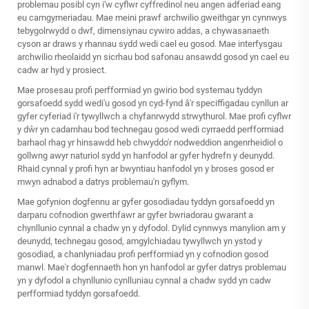
problemau posibl cyn i'w cyflwr cyffredinol neu angen adferiad eang
eu camgymeriadau. Mae meini prawf archwilio gweithgar yn cynnwys
tebygolrwydd o dwf, dimensiynau cywiro addas, a chywasanaeth
cyson ar draws y rhannau sydd wedi cael eu gosod. Mae interfysgau
archwilio rheolaidd yn sicrhau bod safonau ansawdd gosod yn cael eu
cadw ar hyd y prosiect.
Mae prosesau profi perfformiad yn gwirio bod systemau tyddyn
gorsafoedd sydd wedi'u gosod yn cyd-fynd â'r speciffigadau cynllun ar
gyfer cyferiad i'r tywyllwch a chyfanrwydd strwythurol. Mae profi cyflwr
y dŵr yn cadarnhau bod technegau gosod wedi cyrraedd perfformiad
barhaol rhag yr hinsawdd heb chwyddo'r nodweddion angenrheidiol o
gollwng awyr naturiol sydd yn hanfodol ar gyfer hydrefn y deunydd.
Rhaid cynnal y profi hyn ar bwyntiau hanfodol yn y broses gosod er
mwyn adnabod a datrys problemau'n gyflym.
Mae gofynion dogfennu ar gyfer gosodiadau tyddyn gorsafoedd yn
darparu cofnodion gwerthfawr ar gyfer bwriadorau gwarant a
chynllunio cynnal a chadw yn y dyfodol. Dylid cynnwys manylion am y
deunydd, technegau gosod, amgylchiadau tywyllwch yn ystod y
gosodiad, a chanlyniadau profi perfformiad yn y cofnodion gosod
manwl. Mae'r dogfennaeth hon yn hanfodol ar gyfer datrys problemau
yn y dyfodol a chynllunio cynlluniau cynnal a chadw sydd yn cadw
perfformiad tyddyn gorsafoedd.