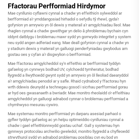
Ffactorau Perfformiad Hirdymor
Mae cynllunio cyflawni cynnal a chadw yn effeithio'n sylweddol ar
berfformiad a'r ymddangosiad hirhadol o sefydlu tŷ rhewl, gyda'r
gofynion yn amrywio yn ôl dewis y materail a'r amgylchiadau lleol. Mae
rhaglen cynnal a chadw gweithgar yn delio â phroblemau bychain cyn
iddynt datblygu i broblemau mawr sydd yn gorrwydo integritet y system
neu sydd angen adferiad eang. Mae deall gofynion cynnal a chadw yn
y stadium dewis y materail yn galluogi penderfyniadau gwybodus am
gostau oes y cyfan a'r disgwylion o berfformiad.
Mae ffactorau amgylcheddol sy'n effeithio ar berfformiad tyddyn
gafaelog yn cynnwys bodhad UV, cylchoedd tymheratur, bodhad
llygredd a llwythoedd gwynt sydd yn amrywio yn ôl lleoliad daearyddol
a'r amgylchiadau penodol ar y safle. Rhaid cydnabod y ffactorau hyn
wrth ddewis deunydd a technegau gosod i sicrhau perfformiad gorau
ar hyd oes gwasanaeth a bwriadir. Mae monitro rheolaidd o'r effeithiau
amgylcheddol yn galluogi adnabod cynnar o broblemau perfformiad a
chymhwyso mesurau cywiro.
Mae systemau monitro perfformiad yn darparu asesiad parhaol o
gyflwr tyddyn gafaelog ac yn helpu optimeiddio cynlluniau cynnal a
chadw i gael effeithlonrwydd gostau uchaf. Gall y systemau hyn
gynnwys protocolau archwilio gweledol, monitro llygredd a chyfleoedd
strwythurol sydd yn adnabod problemau posiblau cyn eu bod yn