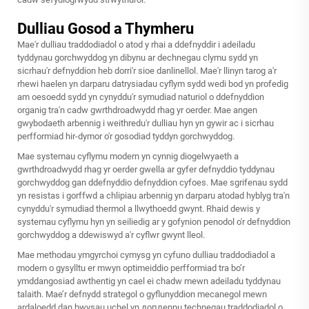
Dulliau Gosod a Thymheru
Mae'r dulliau traddodiadol o atod y rhai a ddefnyddir i adeiladu
tyddynau gorchwyddog yn dibynu ar dechnegau clymu sydd yn
sicrhau'r defnyddion heb dorri'r sioe danlinellol. Mae'r llinyn tarog a'r
rhewi haelen yn darparu datrysiadau cyflym sydd wedi bod yn profedig
am oesoedd sydd yn cynyddu'r symudiad naturiol o ddefnyddion
organig tra'n cadw gwrthdroadwydd rhag yr oerder. Mae angen
gwybodaeth arbennig i weithredu'r dulliau hyn yn gywir ac i sicrhau
perfformiad hir-dymor o'r gosodiad tyddyn gorchwyddog.
Mae systemau cyflymu modern yn cynnig diogelwyaeth a
gwrthdroadwydd rhag yr oerder gwella ar gyfer defnyddio tyddynau
gorchwyddog gan ddefnyddio defnyddion cyfoes. Mae sgrifenau sydd
yn resistas i gorffwd a chlipiau arbennig yn darparu atodad hyblyg tra'n
cynyddu'r symudiad thermol a llwythoedd gwynt. Rhaid dewis y
systemau cyflymu hyn yn seiliedig ar y gofynion penodol o'r defnyddion
gorchwyddog a ddewiswyd a'r cyflwr gwynt lleol.
Mae methodau ymgyrchoi cymysg yn cyfuno dulliau traddodiadol a
modern o gysylltu er mwyn optimeiddio perfformiad tra bo’r
ymddangosiad awthentig yn cael ei chadw mewn adeiladu tyddynau
talaith. Mae’r defnydd strategol o gyflunyddion mecanegol mewn
ardaloedd dan bwysau uchel yn доплennu technegau traddodiadol o