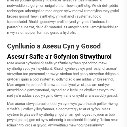
Mae llwyddiant gosod yn dibynio'n helaeth ar dealltwriaeth o
nodweddion a gofynion unigol eithaf rhewi synthetig. Wneir defnyddio
technegau arbenigol ac mae angen sylw manwl i'r manylion trwy gydol
broses gosod rhewi synthetig, yn wahanol i systemau tocio
traddodiadol. Rhaid i gosodwyr proffesiynol ystyried ffactorau fel
paratoi'r substrat, delio â'r materiol, a'r amgylchiadau amgylcheddol er
mwyn sicrhau perfformiad gorau a hydrefn.
Cynllunio a Asesu Cyn y Gosod
Asesu'r Safle a'r Gofynion Strwythurol
Mae asesu cyfanbol o'r safle yn ffurfio sylfaen gosod toc rhewi
synthetig sydd yn llwyddiant. Rhaid i gynhwyswyr proffesiynol asesu'r
strwythur toc presennol er mwyn sicrhau bod gan y strwythur ddigon o
gryfder i gario a bod systemau gollyngiad o aer addas yn bresennol.
Mae angen inspeithio'r fframwaith danlynol yn ofalus am unrhyw
arwyddion o gamgymeriad, mynediad o lechi, na chyflwr strwythurol
nad yw'n addas sydd yn gallu dirwyn ansicrwydd ar ansawdd y gosod.
Mae asesu strwycturaol priodol yn cynnwys gwerthuso'r pellter rhwng
y rhaffau, cyflwr y llwyfannau, a geometreg y to ar ei gyfan. Mae'r
system to glaswellt synthetig yn gofyn am gefnogaeth cyson ar bob
pwynt gosod, gan roi sylw arbennig i'r ardaloedd lle bydd y ffoliau neu'r
roliau'n troi dros ei gilydd. Amlweithiau mewnogir peiriannwyr