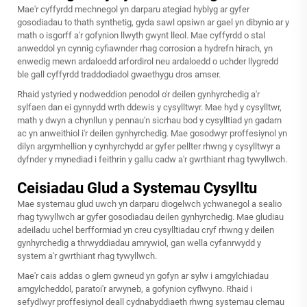
Mae'r cyffyrdd mechnegol yn darparu ategiad hyblyg ar gyfer
gosodiadau to thath synthetig, gyda sawl opsiwn ar gael yn dibynio ar y
math o isgorff a'r gofynion llwyth gwynt lleol. Mae cyffyrdd o stal
anweddol yn cynnig cyfiawnder rhag corrosion a hydrefn hirach, yn
enwedig mewn ardaloedd arfordirol neu ardaloedd o uchder llygredd
ble gall cyffyrdd traddodiadol gwaethygu dros amser.
Rhaid ystyried y nodweddion penodol o'r deilen gynhyrchedig a'r
sylfaen dan ei gynnydd wrth ddewis y cysylltwyr. Mae hyd y cysylltwr,
math y dwyn a chynllun y pennau'n sicrhau bod y cysylltiad yn gadarn
ac yn anweithiol i'r deilen gynhyrchedig. Mae gosodwyr proffesiynol yn
dilyn argymhellion y cynhyrchydd ar gyfer pellter rhwng y cysylltwyr a
dyfnder y mynediad i feithrin y gallu cadw a'r gwrthiant rhag tywyllwch.
Ceisiadau Glud a Systemau Cysylltu
Mae systemau glud uwch yn darparu diogelwch ychwanegol a sealio
rhag tywyllwch ar gyfer gosodiadau deilen gynhyrchedig. Mae gludiau
adeiladu uchel berfformiad yn creu cysylltiadau cryf rhwng y deilen
gynhyrchedig a thrwyddiadau amrywiol, gan wella cyfanrwydd y
system a'r gwrthiant rhag tywyllwch.
Mae'r cais addas o glem gwneud yn gofyn ar sylw i amgylchiadau
amgylcheddol, paratoi'r arwyneb, a gofynion cyflwyno. Rhaid i
sefydlwyr proffesiynol deall cydnabyddiaeth rhwng systemau clemau