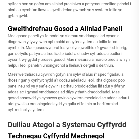
sylfaen hon yn gofyn am aliniad precisiwn a patrymau troelliad priodol i
sicrhau cyrchfan llawn a gwrthderiad gwrach yn y system toilio yn
gyfan gwbl.
Gweithdrefnau Gosod a Aliniad Paneli
Mae gosod paneli yn fethodol yn sicrhau ymddangosiad cyson a
diogelwch y tywyllwch optimaidd ar gyfer systemau toilio tafod
cymhleth. Mae gosodwyr proffesiynol yn gweithio o'r gwaelod i'r brig,
gan sefydlu patrymau troelliad priodol a chadw cyfraddiau bodloni
cyson trwy gydol y broses gosod. Mae mesurau a marcio precisiwn yn
helpu i leoli paneli'n uniongyrchol a lleihau'r oergell o deithlun.
Mae'r weithdiadau cywiro'n gofyn am sylw ofalus i'r specifigadau a
rhoesir gan y cynhyrchydd a'r codau adeiladu lleol. Rhaid gosod pob
panel neu rol yn y safle cywir i sicrhau priodoleddau llifadur y dŵr yn
addas ac i gynnal ymddangosiad dilys y thath draddodiadol. Mae
gosod ansawdd yn cynnwys gwirio cywiro'n rheolaidd ac addasiadau i
atal gwallau cronologaidd sydd yn gallu effeithio ar berfformiad
cyffredinol y system.
Dulliau Ategol a Systemau Cyffyrdd
Technegau Cyffyrdd Mechnegol