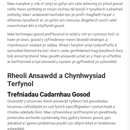
Mae manylion y crib a'r ymyl yn gofyn am sylw arbennig yn ystod gosod
ceilio rhewi synthetig er mwyn sicrhau tâl tywyll i'r tywyllwch a pharhad
esthetig. Mae'r ardaloedd hanfodol hyn yn profi'r rhagflaith fwyaf o
elfennau tywyllwch ac yn gofyn am mesurau diogelwch uwch i atal
mewnforiad dŵr a chyffyrdd gwynt.
Mae technegau gosod proffesiynol ar ardal y crin yn cynnwys troi'r is-
haen yn iawn, gosod y cyffredinwyr mewn lleoedd strategol, a
chymhwyso'r sealant yn addas. Rhaid i fanylion ymyl cydymffurfio â
symudiad thermol tra bo'c nhw'n cadw gwrthderiad rhag tywyllwch trwy
bob amod tymhorol. Mae gwaith ansawdd uchel yn y rhain yn effeithio
ar berfformiad a hyd oesoedd y system yn gyffredinol yn sylweddol.
Rheoli Ansawdd a Chynhwysiad
Terfynol
Trefniadau Cadarnhau Gosod
Gwarantir y prosesau rheoli ansawdd cyflawn fod gosodiadau
tocynnau celfyddydol yn cyd-fynd â speciffigiadau'r cynhyrchydd a
chodau adeiladu lleol. Mae cyfnewidwyr proffesiynol yn gweithredu
protocolau archwilio systematig trwy gydol y broses gosod, gan
adnabod a'i gywiro problemau posibl cyn iddynt ddod yn broblemau
sylweddol.