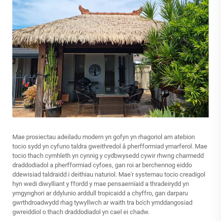
Mae prosiectau adeiladu modern yn gofyn yn rhagoriol am atebion
tocio sydd yn cyfuno taldra gweithredol â pherfformiad ymarferol. Mae
tocio thach cymhleth yn cynnig y cydbwysedd cywir rhwng charmedd
draddodiadol a pherfformiad cyfoes, gan roi ar berchennog eiddo
ddewisiad taldraidd i deithiau naturiol. Mae'r systemau tocio creadigol
hyn wedi diwylliant y ffordd y mae pensaernïaid a thradeirydd yn
ymgynghori ar ddylunio arddull tropicaidd a chyffro, gan darparu
gwrthdroadwydd rhag tywyllwch ar waith tra bo'ch ymddangosiad
gwreiddiol o thach draddodiadol yn cael ei chadw.