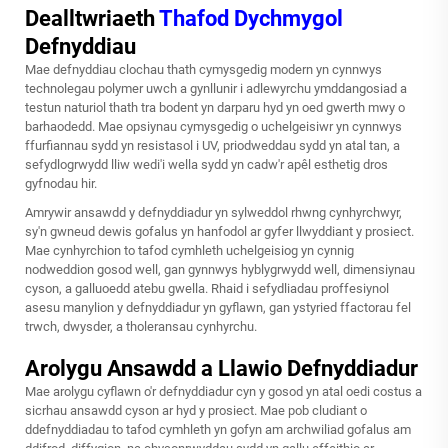
Dealltwriaeth
Thafod Dychmygol
Defnyddiau
Mae defnyddiau clochau thath cymysgedig modern yn cynnwys
technolegau polymer uwch a gynllunir i adlewyrchu ymddangosiad a
testun naturiol thath tra bodent yn darparu hyd yn oed gwerth mwy o
barhaodedd. Mae opsiynau cymysgedig o uchelgeisiwr yn cynnwys
ffurfiannau sydd yn resistasol i UV, priodweddau sydd yn atal tan, a
sefydlogrwydd lliw wedi'i wella sydd yn cadw'r apêl esthetig dros
gyfnodau hir.
Amrywir ansawdd y defnyddiadur yn sylweddol rhwng cynhyrchwyr,
sy'n gwneud dewis gofalus yn hanfodol ar gyfer llwyddiant y prosiect.
Mae cynhyrchion to tafod cymhleth uchelgeisiog yn cynnig
nodweddion gosod well, gan gynnwys hyblygrwydd well, dimensiynau
cyson, a galluoedd atebu gwella. Rhaid i sefydliadau proffesiynol
asesu manylion y defnyddiadur yn gyflawn, gan ystyried ffactorau fel
trwch, dwysder, a tholeransau cynhyrchu.
Arolygu Ansawdd a Llawio Defnyddiadur
Mae arolygu cyflawn o'r defnyddiadur cyn y gosod yn atal oedi costus a
sicrhau ansawdd cyson ar hyd y prosiect. Mae pob cludiant o
ddefnyddiadau to tafod cymhleth yn gofyn am archwiliad gofalus am