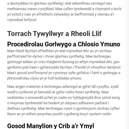
a deunyddiau to glanhau synthetig i atal adweithiau cemegol neu
methiannau mewn cysylltiad. Mae cyflwr tymheredd a chymaint o lechi
yn ystod y cais yn effeithio'n sylwadwy ar berfformiad y clemau a'r
crynodiad terfynol.
Torrach Tywyllwyr a Rheoli Llif
Procedirolau Gorlwygo a Chlosio Ymuno
Mae rheoli llychlyn effeithlon yn atal mynediad dŵr ac yn sicrhau
perfformiad hir-dymor i rhowi glanhau synthetig. Mae technegau
gorlwygo addas yn creu rhaglenni lluosog yn erbyn mynediad dŵr, gan
gynllunio pob haen i gyfarwyddo llychlyn i ffwrdd o'r strwythur danlynol.
Mae'r gosod proffesiynol yn cynnwys sylw gofalus i faint o gorlwygo a
phrocedirolau clysu yn yr holl leoliadau ymuno.
Mae angen materion a technegau arbenigol ar gyfer tâl cysylltu, sydd
wedi'u cynllunio yn benodol ar gyfer ceilio rhewi synthetig. Mae
sealiantau o ansawdd uchel yn cadw eu hyblygrwydd dros ystod eang
o resymau tymheredd tra bodent yn darparu adhesiwn parhaol i
deithiau synthetig. Mae technegau cywir o gymhwyso'n sicrhau cyflwr
llawn ac yn eithrio pwyntiau posibl o gollwng trwy'r system ceilio.
Gosod Manylion y Crib a'r Ymyl