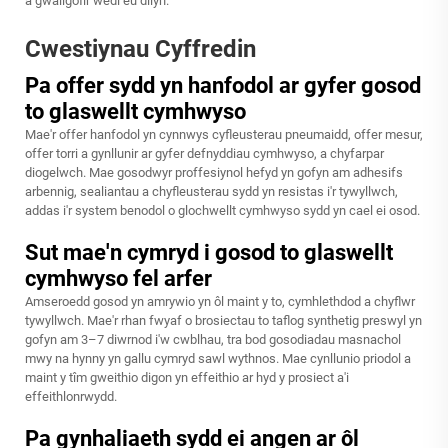
a gwallgofir wedi eu dilyn.
Cwestiynau Cyffredin
Pa offer sydd yn hanfodol ar gyfer gosod
to glaswellt cymhwyso
Mae'r offer hanfodol yn cynnwys cyfleusterau pneumaidd, offer mesur,
offer torri a gynllunir ar gyfer defnyddiau cymhwyso, a chyfarpar
diogelwch. Mae gosodwyr proffesiynol hefyd yn gofyn am adhesifs
arbennig, sealiantau a chyfleusterau sydd yn resistas i'r tywyllwch,
addas i'r system benodol o glochwellt cymhwyso sydd yn cael ei osod.
Sut mae'n cymryd i gosod to glaswellt
cymhwyso fel arfer
Amseroedd gosod yn amrywio yn ôl maint y to, cymhlethdod a chyflwr
tywyllwch. Mae'r rhan fwyaf o brosiectau to taflog synthetig preswyl yn
gofyn am 3–7 diwrnod i'w cwblhau, tra bod gosodiadau masnachol
mwy na hynny yn gallu cymryd sawl wythnos. Mae cynllunio priodol a
maint y tîm gweithio digon yn effeithio ar hyd y prosiect a'i
effeithlonrwydd.
Pa gynhaliaeth sydd ei angen ar ôl