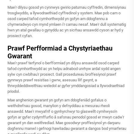
Mae'r dilysu gosod yn cynnwys gwirio paturnau cyffredin, dimensiynau
trosglwyddo, a llywodraethiad cyffredinol y system. Mae pob cam o
osod carped tafod cymhorthwydd yn gofyn am ddogfennu a
chymeradwyo cyn mynd ymlaen i'r camau nesaf. Mae'r dull systematig
hwn yn atal gwallau o gynyddu ac yn sicrhau ansawdd cyson ar hyd y
prosiect cyfan.
Prawf Perfformiad a Chystyriaethau
Gwarant
Mae'r prawf terfynol o berfformiad yn dilysu ansawdd osod carped
tafod cymhorthwydd ac yn helpu adnabod unrhyw ardal sydd angen
sylw cyn cwblhau'r prosiect. Gall prosedureau broffesiynol prawf
gynnwys prawf resistias i gwrw, asesuau llif gwynt, a
thrwyddeddiweithiau weledol ar gyfer ymddangosiad a llywodraethiad
priodol.
Mae anghenion gwarant yn gofyn am ddogfeniâd gofalus o
weithdrefnau gosod, manylion y defnyddiau a mesurau rheoli
ansawdd. Mae'r mwyafrif o gynhyrchwyr to glaswellt cymhwyso'n
gofyn ar gyfer cydymffurfio â safonau penodol gosod er mwyn cadw'r
gwarant yn dan weithrediad. Mae gosodwyr proffesiynol yn darparu
dogfennu manwl i gefnogi hawliadau gwarant a dangos bod ymarferau