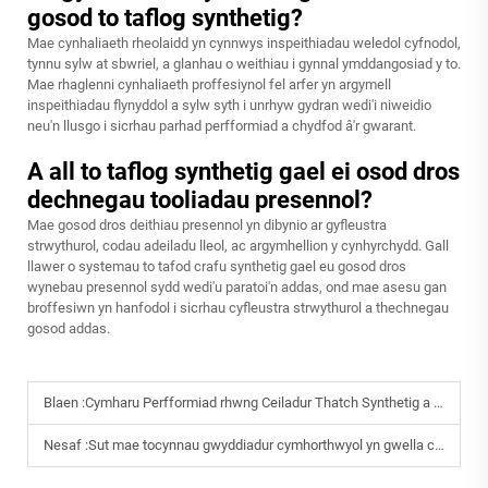
gosod to taflog synthetig?
Mae cynhaliaeth rheolaidd yn cynnwys inspeithiadau weledol cyfnodol,
tynnu sylw at sbwriel, a glanhau o weithiau i gynnal ymddangosiad y to.
Mae rhaglenni cynhaliaeth proffesiynol fel arfer yn argymell
inspeithiadau flynyddol a sylw syth i unrhyw gydran wedi'i niweidio
neu'n llusgo i sicrhau parhad perfformiad a chydfod â'r gwarant.
A all to taflog synthetig gael ei osod dros
dechnegau tooliadau presennol?
Mae gosod dros deithiau presennol yn dibynio ar gyfleustra
strwythurol, codau adeiladu lleol, ac argymhellion y cynhyrchydd. Gall
llawer o systemau to tafod crafu synthetig gael eu gosod dros
wynebau presennol sydd wedi'u paratoi'n addas, ond mae asesu gan
broffesiwn yn hanfodol i sicrhau cyfleustra strwythurol a thechnegau
gosod addas.
Blaen :
Cymharu Perfformiad rhwng Ceiladur Thatch Synthetig a Thatch Traddodiadol
Nesaf :
Sut mae tocynnau gwyddiadur cymhorthwyol yn gwella cynaliadwyedd a chynaliadwyedd i'r tywyllwch