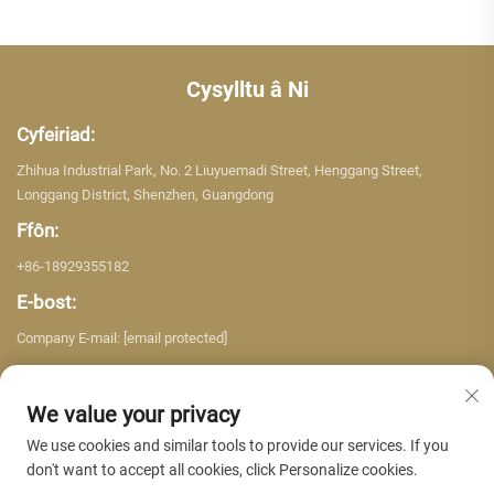
Cysylltu â Ni
Cyfeiriad:
Zhihua Industrial Park, No. 2 Liuyuemadi Street, Henggang Street,
Longgang District, Shenzhen, Guangdong
Ffôn:
+86-18929355182
E-bost:
Company E-mail:
[email protected]
We value your privacy
We use cookies and similar tools to provide our services. If you
don't want to accept all cookies, click Personalize cookies.
Hawlfraint © 2026 Shenzhen Yujing Building Material Co. LTD. Cedwir pob