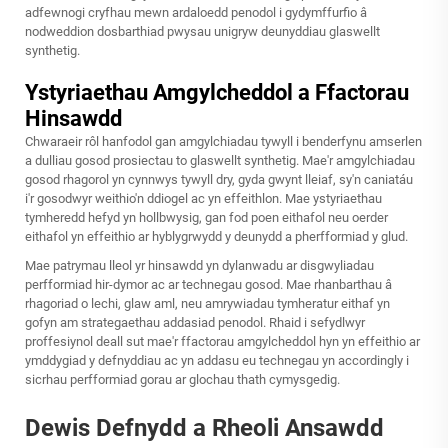
adfewnogi cryfhau mewn ardaloedd penodol i gydymffurfio â
nodweddion dosbarthiad pwysau unigryw deunyddiau glaswellt
synthetig.
Ystyriaethau Amgylcheddol a Ffactorau
Hinsawdd
Chwaraeir rôl hanfodol gan amgylchiadau tywyll i benderfynu amserlen
a dulliau gosod prosiectau to glaswellt synthetig. Mae'r amgylchiadau
gosod rhagorol yn cynnwys tywyll dry, gyda gwynt lleiaf, sy'n caniatáu
i'r gosodwyr weithio'n ddiogel ac yn effeithlon. Mae ystyriaethau
tymheredd hefyd yn hollbwysig, gan fod poen eithafol neu oerder
eithafol yn effeithio ar hyblygrwydd y deunydd a pherfformiad y glud.
Mae patrymau lleol yr hinsawdd yn dylanwadu ar disgwyliadau
perfformiad hir-dymor ac ar technegau gosod. Mae rhanbarthau â
rhagoriad o lechi, glaw aml, neu amrywiadau tymheratur eithaf yn
gofyn am strategaethau addasiad penodol. Rhaid i sefydlwyr
proffesiynol deall sut mae'r ffactorau amgylcheddol hyn yn effeithio ar
ymddygiad y defnyddiau ac yn addasu eu technegau yn accordingly i
sicrhau perfformiad gorau ar glochau thath cymysgedig.
Dewis Defnydd a Rheoli Ansawdd