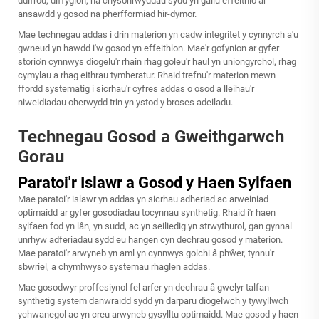
ddifrod, diffygion, na chysonrwyddau sydd yn gallu effeithio ar
ansawdd y gosod na pherfformiad hir-dymor.
Mae technegau addas i drin materion yn cadw integritet y cynnyrch a'u
gwneud yn hawdd i'w gosod yn effeithlon. Mae'r gofynion ar gyfer
storio'n cynnwys diogelu'r rhain rhag goleu'r haul yn uniongyrchol, rhag
cymylau a rhag eithrau tymheratur. Rhaid trefnu'r materion mewn
ffordd systematig i sicrhau'r cyfres addas o osod a lleihau'r
niweidiadau oherwydd trin yn ystod y broses adeiladu.
Technegau Gosod a Gweithgarwch
Gorau
Paratoi'r Islawr a Gosod y Haen Sylfaen
Mae paratoi'r islawr yn addas yn sicrhau adheriad ac arweiniad
optimaidd ar gyfer gosodiadau tocynnau synthetig. Rhaid i'r haen
sylfaen fod yn lân, yn sudd, ac yn seiliedig yn strwythurol, gan gynnal
unrhyw adferiadau sydd eu hangen cyn dechrau gosod y materion.
Mae paratoi'r arwyneb yn aml yn cynnwys golchi â phŵer, tynnu'r
sbwriel, a chymhwyso systemau rhaglen addas.
Mae gosodwyr proffesiynol fel arfer yn dechrau â
gwelyr talfan
synthetig
system danwraidd sydd yn darparu diogelwch y tywyllwch
ychwanegol ac yn creu arwyneb gysylltu optimaidd. Mae gosod y haen