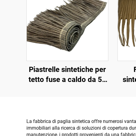
Piastrelle sintetiche per
tetto fuse a caldo da 50
sint
cm x 3 m con resistenza
al fuoco migliorata
pae
La fabbrica di paglia sintetica offre numerosi vantagg
immobiliari alla ricerca di soluzioni di copertura dur
manutenzione, i prodotti provenienti da una fabbric