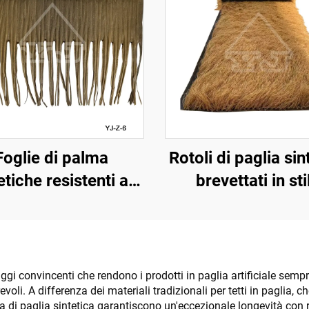
Foglie di palma
Rotoli di paglia sin
etiche resistenti ai
brevettati in sti
raggi UV per
moquette da 1x15
decorazione
larghezza per
saggistica esterna
installazione rap
i convincenti che rendono i prodotti in paglia artificiale sempre p
evoli. A differenza dei materiali tradizionali per tetti in paglia, 
a di paglia sintetica garantiscono un'eccezionale longevità con r