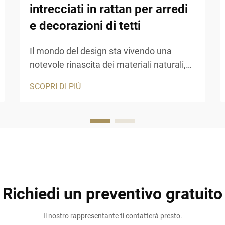
intrecciati in rattan per arredi
e decorazioni di tetti
Il mondo del design sta vivendo una
notevole rinascita dei materiali naturali,
con i materiali intrecciati in rattan che si
SCOPRI DI PIÙ
affermano come una forza dominante
nelle applicazioni contemporanee di
arredamento e architettura. Questa
rinascita rappresenta qualcosa di più di
una semplice preferenza estetica...
Richiedi un preventivo gratuito
Il nostro rappresentante ti contatterà presto.