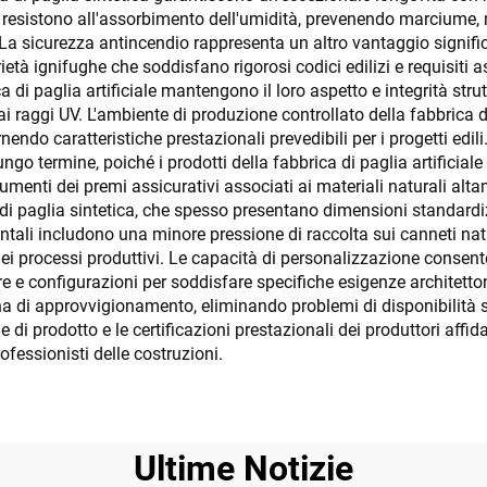
iale resistono all'assorbimento dell'umidità, prevenendo marcium
 La sicurezza antincendio rappresenta un altro vantaggio significa
tà ignifughe che soddisfano rigorosi codici edilizi e requisiti as
ca di paglia artificiale mantengono il loro aspetto e integrità str
i raggi UV. L'ambiente di produzione controllato della fabbrica d
fornendo caratteristiche prestazionali prevedibili per i progetti ed
 termine, poiché i prodotti della fabbrica di paglia artificiale
menti dei premi assicurativi associati ai materiali naturali altam
di paglia sintetica, che spesso presentano dimensioni standardizz
tali includono una minore pressione di raccolta sui canneti natu
i nei processi produttivi. Le capacità di personalizzazione consen
xture e configurazioni per soddisfare specifiche esigenze architett
tena di approvvigionamento, eliminando problemi di disponibilità 
di prodotto e le certificazioni prestazionali dei produttori affida
rofessionisti delle costruzioni.
Ultime Notizie