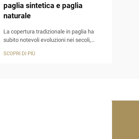
paglia sintetica e paglia
imp
naturale
pag
La copertura tradizionale in paglia ha
I ma
subito notevoli evoluzioni nei secoli,
rivol
passando da materiali puramente
offr
SCOPRI DI PIÙ
SCOP
naturali ad alternative sintetiche
unis
innovative che offrono maggiore durata e
pres
prestazioni. I progetti edili moderni si
pagl
trovano sempre più spesso a confrontarsi
innov
con...