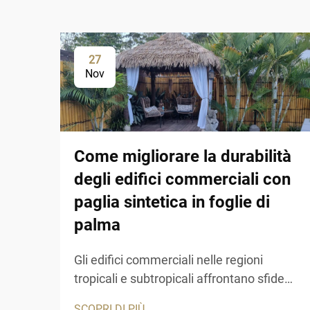
27
Nov
Come migliorare la durabilità
degli edifici commerciali con
paglia sintetica in foglie di
palma
Gli edifici commerciali nelle regioni
tropicali e subtropicali affrontano sfide
uniche nel mantenere l'estetica pur
SCOPRI DI PIÙ