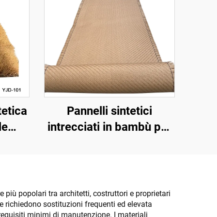
tetica
Pannelli sintetici
le
intrecciati in bambù per
 m di
rivestimenti murali
interni ed esterni
ida
iù popolari tra architetti, costruttori e proprietari
che richiedono sostituzioni frequenti ed elevata
equisiti minimi di manutenzione. I materiali