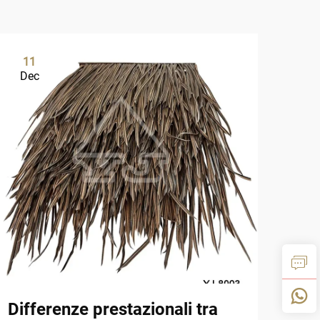
11
0
Dec
De
Differenze prestazionali tra
Van