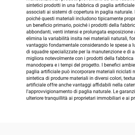
sintetici prodotti in una fabbrica di paglia artific
associati ai sistemi di copertura in paglia naturale.
poiché questi materiali includono tipicamente proprie
un beneficio primario, poiché i prodotti della fabbri
abbondanti, venti intensi e prolungata esposizione a
elimina la variabilità insita nei materiali naturali, 
vantaggio fondamentale considerando le spese a lungo
di squadre specializzate per la manutenzione e di au
migliora notevolmente con i prodotti della fabbrica 
manodopera e i tempi del progetto. I benefici ambien
paglia artificiale può incorporare materiali riciclat
sintetica di produrre materiali in diversi colori, te
artificiale offre anche vantaggi affidabili nella ca
l'approvvigionamento di paglia naturale. Le garanzie 
ulteriore tranquillità ai proprietari immobiliari e ai p