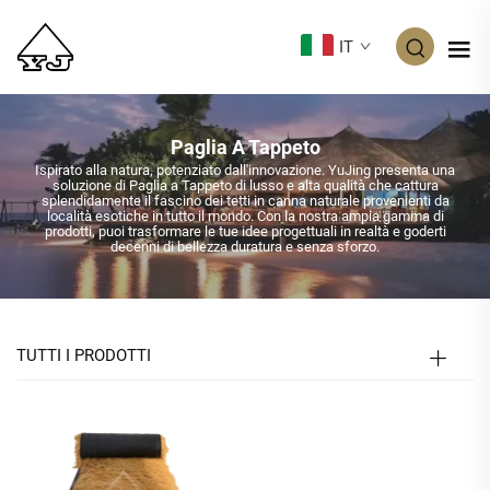
IT
Paglia A Tappeto
Ispirato alla natura, potenziato dall'innovazione. YuJing presenta una
soluzione di Paglia a Tappeto di lusso e alta qualità che cattura
splendidamente il fascino dei tetti in canna naturale provenienti da
località esotiche in tutto il mondo. Con la nostra ampia gamma di
prodotti, puoi trasformare le tue idee progettuali in realtà e goderti
decenni di bellezza duratura e senza sforzo.
TUTTI I PRODOTTI