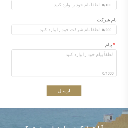
0/100
نام شرکت
0/200
پیام
0/1000
ارسال