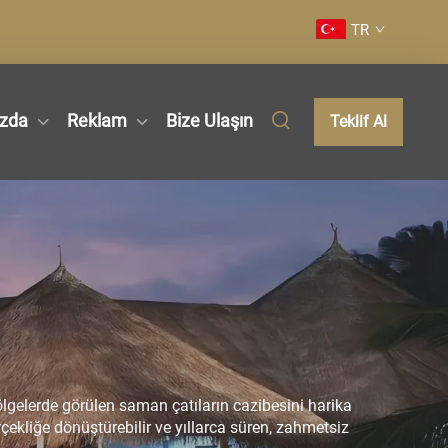
TR
zda
Reklam
Bize Ulaşın
Teklif Al
lgelerde görülen saman çatıların cazibesini harika
çekliğe dönüştürebilir ve yıllarca süren, zahmetsiz