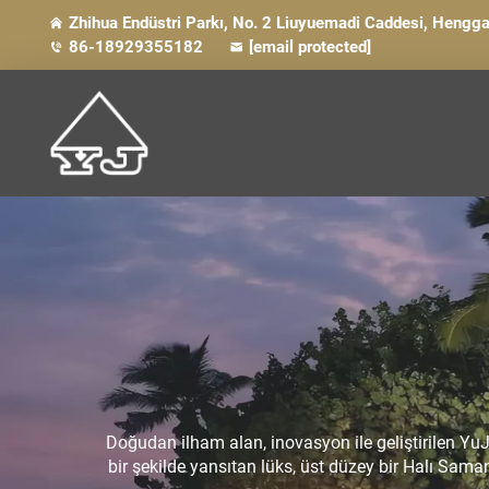
Zhihua Endüstri Parkı, No. 2 Liuyuemadi Caddesi, Heng
86-18929355182
[email protected]
Doğudan ilham alan, inovasyon ile geliştirilen Yu
bir şekilde yansıtan lüks, üst düzey bir Halı Sama