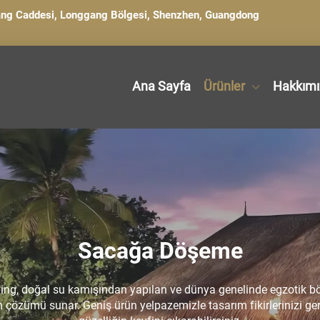
gang Caddesi, Longgang Bölgesi, Shenzhen, Guangdong
Ana Sayfa
Ürünler
Hakkımı
Sacağa Döşeme
Jing, doğal su kamışından yapılan ve dünya genelinde egzotik bö
n çözümü sunar. Geniş ürün yelpazemizle tasarım fikirlerinizi ger