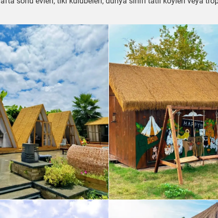
ta sonu evleri, tiki kulübeleri, dünya sınıfı tatil köyleri veya tro