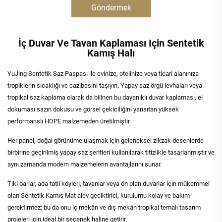
Göndermek
İç Duvar Ve Tavan Kaplaması Için Sentetik
Kamış Halı
YuJing Sentetik Saz Paspası ile evinize, otelinize veya ticari alanınıza
tropiklerin sıcaklığı ve cazibesini taşıyın. Yapay saz örgü levhaları veya
tropikal saz kaplama olarak da bilinen bu dayanıklı duvar kaplaması, el
dokuması sazın dokusu ve görsel çekiciliğini yansıtan yüksek
performanslı HDPE malzemeden üretilmiştir.
Her panel, doğal görünüme ulaşmak için geleneksel zikzak desenlerde
birbirine geçirilmiş yapay saz şeritleri kullanılarak titizlikle tasarlanmıştır ve
aynı zamanda modern malzemelerin avantajlarını sunar.
Tiki barlar, ada tatil köyleri, tavanlar veya ön plan duvarlar için mükemmel
olan Sentetik Kamış Mat alev geciktirici, kurulumu kolay ve bakım
gerektirmez; bu da onu iç mekân ve dış mekân tropikal temalı tasarım
projeleri için ideal bir seçenek haline getirir.