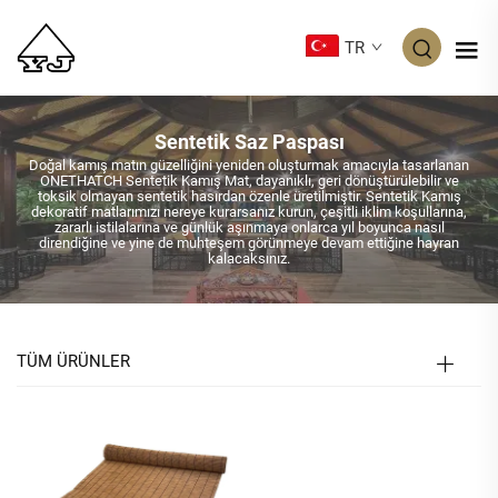
TR
Sentetik Saz Paspası
Doğal kamış matın güzelliğini yeniden oluşturmak amacıyla tasarlanan
ONETHATCH Sentetik Kamış Mat, dayanıklı, geri dönüştürülebilir ve
toksik olmayan sentetik hasırdan özenle üretilmiştir. Sentetik Kamış
dekoratif matlarımızı nereye kurarsanız kurun, çeşitli iklim koşullarına,
zararlı istilalarına ve günlük aşınmaya onlarca yıl boyunca nasıl
direndiğine ve yine de muhteşem görünmeye devam ettiğine hayran
kalacaksınız.
TÜM ÜRÜNLER