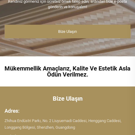
Kendiniz görmeniz için ücretsiz örnek talep edin, ardından bize e-posta
gönderin ve konuşalım!
Bize Ulaşın
Mükemmellik Amaçlarız, Kalite Ve Estetik Asla
Ödün Verilmez.
Bize Ulaşın
Adres:
Zhihua Endüstri Parkı, No. 2 Liuyuemadi Caddesi, Henggang Caddesi,
Longgang Bölgesi, Shenzhen, Guangdong