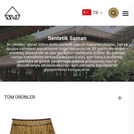
TR
Sentetik Saman
Bu yenilikçi ancak bütçe dostu sentetik yaprak kaplama çözümü, fan ya
da nipa palmiyesi yapraklarının doğal dokusunu ve 3D şeklini benimser—
artırılmış dayanıklılık ve alev geciktirici özelliklerle birlikte. Bu palmiye
saman kiremitlerini nereye kurarsanız kurun, aşırı hava koşullarına,
zararlılara ve günlük yıpranmaya onlarca yıl boyunca nasıl iyi
direndikleriyle etkileneceksiniz—aynı zamanda büyüleyici bir
görünümlerini koruyacaklar.
TÜM ÜRÜNLER