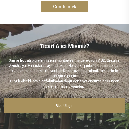
Göndermek
Ticari Alıcı Mısınız?
Samanlık çatı projeleriniz için montajcılar mı gerekiyor? ABD, Brezilya,
Avustralya, Hindistan, Tayland, Maldivler ve Filipinler'de samanlık çatı
kurulum ortaklarımız mevcuttur. Daha fazla bilgi almak için bizimle
iletişime geçin.
Büyük ölçekli projeler fabrikadan doğrudan fiyatlandırma hakkından
yararlanmaya uygundur.
Bize Ulaşın