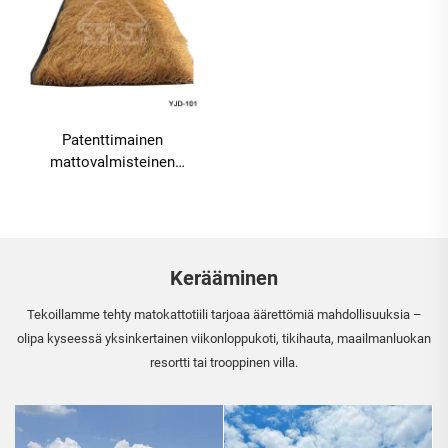
Patenttimainen
mattovalmisteinen
tekotuulimaton rullamatto 1
x 15 m leveydeltään nopeaa
asennusta varten
Kerääminen
Tekoillamme tehty matokattotiili tarjoaa äärettömiä mahdollisuuksia –
olipa kyseessä yksinkertainen viikonloppukoti, tikihauta, maailmanluokan
resortti tai trooppinen villa.