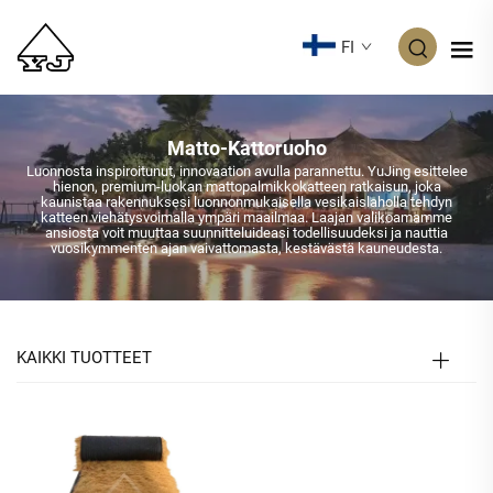
FI
Matto-Kattoruoho
Luonnosta inspiroitunut, innovaation avulla parannettu. YuJing esittelee
hienon, premium-luokan mattopalmikkokatteen ratkaisun, joka
kaunistaa rakennuksesi luonnonmukaisella vesikaislaholla tehdyn
katteen viehätysvoimalla ympäri maailmaa. Laajan valikoamamme
ansiosta voit muuttaa suunnitteluideasi todellisuudeksi ja nauttia
vuosikymmenten ajan vaivattomasta, kestävästä kauneudesta.
KAIKKI TUOTTEET