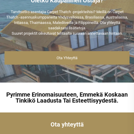
Oletko Kaupallinen Ostaja?
Tarvitsetko asentajia Carpet Thatch -projekteihisi? Meillä on Carpet
Thatch -asennuskumppaneita Yhdysvalloissa, Brasiliassa, Australiassa,
Intiassa, Thaimaassa, Malediiveilla ja Filippiineillä. Ota yhteyttä
saadaksesi lisätietoja.
Suuret projektit oikeutuvat tehtaalta suoraan annettavaan hintaan.
Ota Yhteyttä
Pyrimme Erinomaisuuteen, Emmekä Koskaan
Tinkikö Laadusta Tai Esteettisyydestä.
Ota yhteyttä