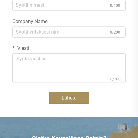
0/100
Company Name
0/200
Viesti
0/1000
Lähetä