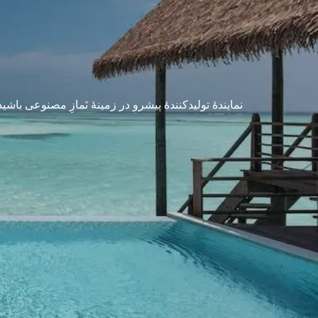
نمایندهٔ تولیدکنندهٔ پیشرو در زمینهٔ نَمازِ مصنوعی با