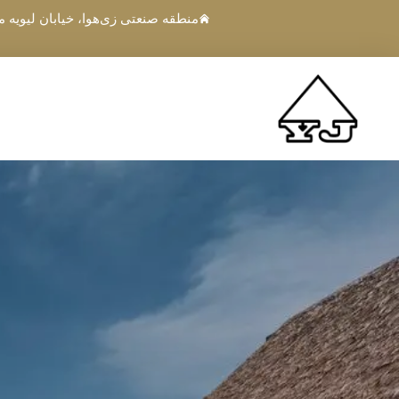
منطقه صنعتی زی‌هوا، خیابان لیویه مادی شماره 2، خیابان هنگ‌گانگ، منطقه لو