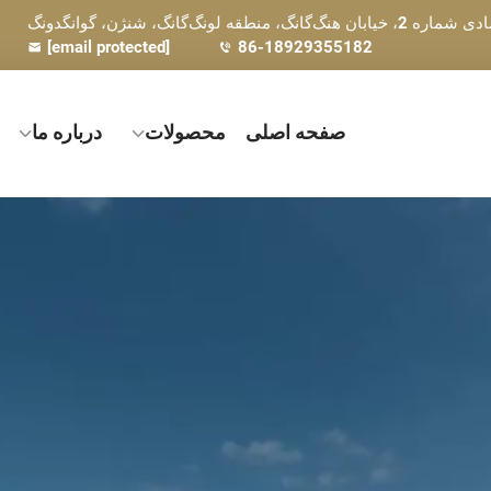
نگ‌گانگ، شنژن، گوانگدونگ
[email protected]
86-18929355182
صفحه اصلی
محصولات
درباره ما