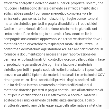
efficienza energetica derivano dalle superiori proprietà isolanti, che
riducono il fabbisogno di riscaldamento e raffreddamento degli
edifici, abbassando il consumo energetico complessivo e le
emissioni di gas serra. Le formulazioni ignifughe consentono al
materiale sintetico per tetti in paglia di soddisfare i requisiti del
Codice Internazionale di Costruzione, che in molte giurisdizioni
limita o vieta l'uso della paglia naturale. I funzionari edili e le
compagnie assicurative approvano le alternative sintetiche dove i
materiali organici verrebbero respinti per motivi di sicurezza. La
conformità del materiale agli standard ASTM e alle certificazioni UL
fornisce la documentazione necessaria per l'approvazione dei
permessi e i collaudi finali. Un controllo rigoroso della qualità in fase
di produzione garantisce che ogni installazione di materiale
sintetico per tetti in paglia soddisfi i criteri prestazionali specificati,
senza le variabilità tipiche dei materiali naturali. Le emissioni di COV
rimangono entro i limiti accettabili previsti dagli standard sulla
qualità dell'aria interna, favorendo ambienti edilizi salubri. Il
materiale sintetico per tetti in paglia contribuisce all'ottenimento di
punti per la certificazione LEED attraverso la scelta di materiali
sostenibili e il miglioramento dell'efficienza energetica. I calcoli
strutturali beneficiano della leggerezza delle alternative sintetiche,