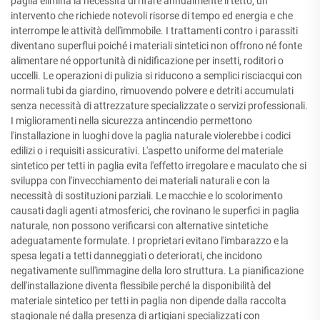
paglia elimina la necessità di rifare annualmente il tetto, un
intervento che richiede notevoli risorse di tempo ed energia e che
interrompe le attività dell'immobile. I trattamenti contro i parassiti
diventano superflui poiché i materiali sintetici non offrono né fonte
alimentare né opportunità di nidificazione per insetti, roditori o
uccelli. Le operazioni di pulizia si riducono a semplici risciacqui con
normali tubi da giardino, rimuovendo polvere e detriti accumulati
senza necessità di attrezzature specializzate o servizi professionali.
I miglioramenti nella sicurezza antincendio permettono
l'installazione in luoghi dove la paglia naturale violerebbe i codici
edilizi o i requisiti assicurativi. L'aspetto uniforme del materiale
sintetico per tetti in paglia evita l'effetto irregolare e maculato che si
sviluppa con l'invecchiamento dei materiali naturali e con la
necessità di sostituzioni parziali. Le macchie e lo scolorimento
causati dagli agenti atmosferici, che rovinano le superfici in paglia
naturale, non possono verificarsi con alternative sintetiche
adeguatamente formulate. I proprietari evitano l'imbarazzo e la
spesa legati a tetti danneggiati o deteriorati, che incidono
negativamente sull'immagine della loro struttura. La pianificazione
dell'installazione diventa flessibile perché la disponibilità del
materiale sintetico per tetti in paglia non dipende dalla raccolta
stagionale né dalla presenza di artigiani specializzati con