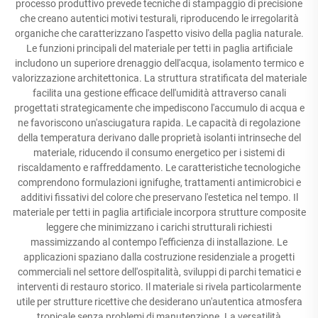
processo produttivo prevede tecniche di stampaggio di precisione
che creano autentici motivi testurali, riproducendo le irregolarità
organiche che caratterizzano l'aspetto visivo della paglia naturale.
Le funzioni principali del materiale per tetti in paglia artificiale
includono un superiore drenaggio dell'acqua, isolamento termico e
valorizzazione architettonica. La struttura stratificata del materiale
facilita una gestione efficace dell'umidità attraverso canali
progettati strategicamente che impediscono l'accumulo di acqua e
ne favoriscono un'asciugatura rapida. Le capacità di regolazione
della temperatura derivano dalle proprietà isolanti intrinseche del
materiale, riducendo il consumo energetico per i sistemi di
riscaldamento e raffreddamento. Le caratteristiche tecnologiche
comprendono formulazioni ignifughe, trattamenti antimicrobici e
additivi fissativi del colore che preservano l'estetica nel tempo. Il
materiale per tetti in paglia artificiale incorpora strutture composite
leggere che minimizzano i carichi strutturali richiesti
massimizzando al contempo l'efficienza di installazione. Le
applicazioni spaziano dalla costruzione residenziale a progetti
commerciali nel settore dell'ospitalità, sviluppi di parchi tematici e
interventi di restauro storico. Il materiale si rivela particolarmente
utile per strutture ricettive che desiderano un'autentica atmosfera
tropicale senza problemi di manutenzione. La versatilità