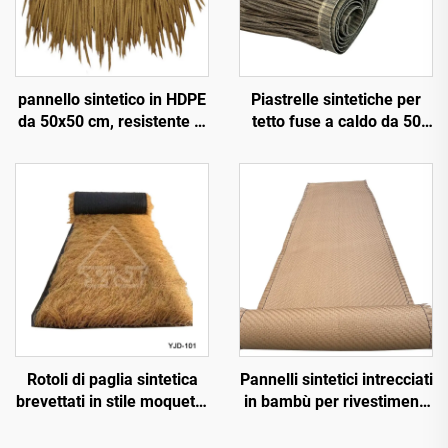
pannello sintetico in HDPE
Piastrelle sintetiche per
da 50x50 cm, resistente ai
tetto fuse a caldo da 50
raggi UV per 15 anni, per
cm x 3 m con resistenza al
tetti di resort tropicali
fuoco migliorata
Rotoli di paglia sintetica
Pannelli sintetici intrecciati
brevettati in stile moquette
in bambù per rivestimenti
da 1x15 m di larghezza
murali interni ed esterni
per installazione rapida