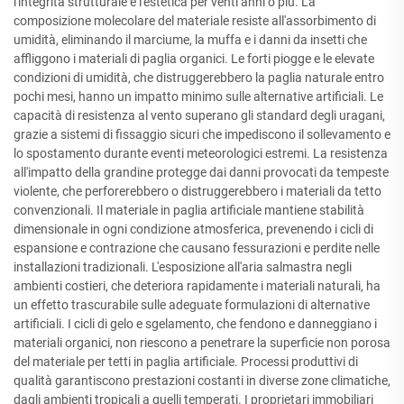
l'integrità strutturale e l'estetica per venti anni o più. La
composizione molecolare del materiale resiste all'assorbimento di
umidità, eliminando il marciume, la muffa e i danni da insetti che
affliggono i materiali di paglia organici. Le forti piogge e le elevate
condizioni di umidità, che distruggerebbero la paglia naturale entro
pochi mesi, hanno un impatto minimo sulle alternative artificiali. Le
capacità di resistenza al vento superano gli standard degli uragani,
grazie a sistemi di fissaggio sicuri che impediscono il sollevamento e
lo spostamento durante eventi meteorologici estremi. La resistenza
all'impatto della grandine protegge dai danni provocati da tempeste
violente, che perforerebbero o distruggerebbero i materiali da tetto
convenzionali. Il materiale in paglia artificiale mantiene stabilità
dimensionale in ogni condizione atmosferica, prevenendo i cicli di
espansione e contrazione che causano fessurazioni e perdite nelle
installazioni tradizionali. L'esposizione all'aria salmastra negli
ambienti costieri, che deteriora rapidamente i materiali naturali, ha
un effetto trascurabile sulle adeguate formulazioni di alternative
artificiali. I cicli di gelo e sgelamento, che fendono e danneggiano i
materiali organici, non riescono a penetrare la superficie non porosa
del materiale per tetti in paglia artificiale. Processi produttivi di
qualità garantiscono prestazioni costanti in diverse zone climatiche,
dagli ambienti tropicali a quelli temperati. I proprietari immobiliari