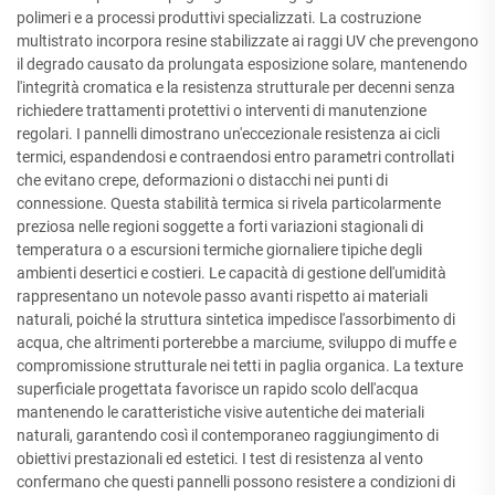
polimeri e a processi produttivi specializzati. La costruzione
multistrato incorpora resine stabilizzate ai raggi UV che prevengono
il degrado causato da prolungata esposizione solare, mantenendo
l'integrità cromatica e la resistenza strutturale per decenni senza
richiedere trattamenti protettivi o interventi di manutenzione
regolari. I pannelli dimostrano un'eccezionale resistenza ai cicli
termici, espandendosi e contraendosi entro parametri controllati
che evitano crepe, deformazioni o distacchi nei punti di
connessione. Questa stabilità termica si rivela particolarmente
preziosa nelle regioni soggette a forti variazioni stagionali di
temperatura o a escursioni termiche giornaliere tipiche degli
ambienti desertici e costieri. Le capacità di gestione dell'umidità
rappresentano un notevole passo avanti rispetto ai materiali
naturali, poiché la struttura sintetica impedisce l'assorbimento di
acqua, che altrimenti porterebbe a marciume, sviluppo di muffe e
compromissione strutturale nei tetti in paglia organica. La texture
superficiale progettata favorisce un rapido scolo dell'acqua
mantenendo le caratteristiche visive autentiche dei materiali
naturali, garantendo così il contemporaneo raggiungimento di
obiettivi prestazionali ed estetici. I test di resistenza al vento
confermano che questi pannelli possono resistere a condizioni di