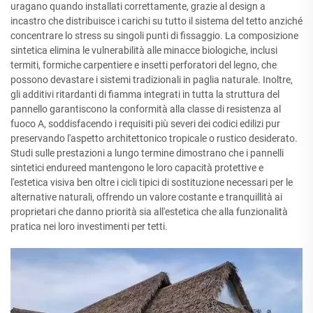
uragano quando installati correttamente, grazie al design a
incastro che distribuisce i carichi su tutto il sistema del tetto anziché
concentrare lo stress su singoli punti di fissaggio. La composizione
sintetica elimina le vulnerabilità alle minacce biologiche, inclusi
termiti, formiche carpentiere e insetti perforatori del legno, che
possono devastare i sistemi tradizionali in paglia naturale. Inoltre,
gli additivi ritardanti di fiamma integrati in tutta la struttura del
pannello garantiscono la conformità alla classe di resistenza al
fuoco A, soddisfacendo i requisiti più severi dei codici edilizi pur
preservando l'aspetto architettonico tropicale o rustico desiderato.
Studi sulle prestazioni a lungo termine dimostrano che i pannelli
sintetici endureed mantengono le loro capacità protettive e
l'estetica visiva ben oltre i cicli tipici di sostituzione necessari per le
alternative naturali, offrendo un valore costante e tranquillità ai
proprietari che danno priorità sia all'estetica che alla funzionalità
pratica nei loro investimenti per tetti.