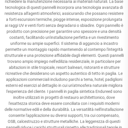
richiedere la manutenzione necessaria ai materiali naturali. La base
tecnologica di questi pannelli incorpora una tecnologia avanzata di
resistenza all'agenti atmosferici, assicurando che possano resistere
a forti escursioni termiche, piogge intense, esposizione prolungata
ai raggi UV e venti forti senza degradarsi o sbiadire. Ogni pannello è
prodotto con precisione per garantire uno spessore e una densità
costanti, facilitando un'installazione perfetta e un rivestimento
uniforme su ampie superfici. Il sistema di aggancio a incastro
permette un montaggio rapido mantenendo al contempo l'integrità
strutturale e una protezione affidabile dagli elementi. Questi pannelli
trovano ampio impiego nell'edilizia residenziale, in particolare per
abitazioni in stile tropicale, resort balneari, ristoranti e strutture
ricreative che desiderano un aspetto autentico di tetto in paglia. Le
applicazioni commerciali includono parchi a tema, hotel, padiglioni
esterni ed esercizi al dettaglio in cui un'atmosfera naturale migliora
l'esperienza del cliente. I pannelli in paglia sintetica Endureed sono
inoltre utilizzati in progetti di restauro architettonico, dove
l'esattezza storica deve essere conciliata con i requisiti moderni
delle normative edili e della durabilità. La versatilità nell'installazione
consente l'applicazione su diversi supporti, tra cui compensato,
OSB, calcestruzzo e strutture metalliche. La leggerezza di questi
pannelli riduce i carichi strutturali rispetto alle tradizionali tegole in