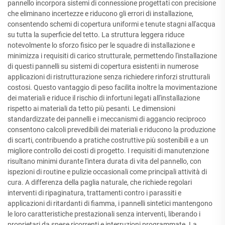
pannello incorpora sistemi di connessione progettati con precisione
che eliminano incertezze e riducono gli errori di installazione,
consentendo schemi di copertura uniformi e tenute stagni all'acqua
su tutta la superficie del tetto. La struttura leggera riduce
notevolmente lo sforzo fisico per le squadre di installazione e
minimizza i requisiti di carico strutturale, permettendo l'installazione
di questi pannelli su sistemi di copertura esistenti in numerose
applicazioni di ristrutturazione senza richiedere rinforzi strutturali
costosi. Questo vantaggio di peso facilita inoltre la movimentazione
dei materiali e riduce il rischio di infortuni legati all'installazione
rispetto ai materiali da tetto più pesanti. Le dimensioni
standardizzate dei pannelli e i meccanismi di aggancio reciproco
consentono calcoli prevedibili dei materiali e riducono la produzione
di scarti, contribuendo a pratiche costruttive più sostenibili e a un
migliore controllo dei costi di progetto. I requisiti di manutenzione
risultano minimi durante l'intera durata di vita del pannello, con
ispezioni di routine e pulizie occasionali come principali attività di
cura. A differenza della paglia naturale, che richiede regolari
interventi di ripaginatura, trattamenti contro i parassiti e
applicazioni di ritardanti di fiamma, i pannelli sintetici mantengono
le loro caratteristiche prestazionali senza interventi, liberando i
proprietari da spese ricorrenti e interruzioni programmate. La