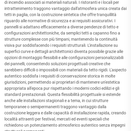
di incendio associati ai materiali naturali. I ristoranti e i locali per
intrattenimento traggono vantaggio dall'atmosfera unica creata dai
tetti in paglia, con la costruzione sintetica che offre tranquillità
riguardo alle normative di sicurezza e ai requisiti assicurativi. I
pannelli si adattano efficacemente a diverse pendenze di tetto e
configurazioni architettoniche, da semplici tetti a capanno fino a
strutture complesse con più timpani, mantenendo la continuità
visiva pur soddisfacendo i requisiti strutturali. L'installazione su
superfici curve e dettagli architettonici diventa possibile grazie alle
opzioni di montaggio flessibili e alle configurazioni personalizzabili
dei pannelli, consentendo soluzioni progettuali creative che
sarebbero difficili o impossibili con materiali da tetto rigidi. L'aspecto
autentico soddisfa i requisiti di conservazione storica in molte
giurisdizioni, permettendo ai proprietari di mantenere un'estetica
appropriata all'epoca pur rispettando i moderni codici edilizi e gli
standard prestazionali. Questa flessibilità progettuale si estende
anche alle installazioni stagionali e a tema, in cui strutture
temporanee o semipermanenti traggono vantaggio dalla
costruzione leggera e dalle capacità di installazione rapida, creando
località attraenti per festival, mercati ed eventi speciali che
richiedono un potenziamento atmosferico autentico senza impegni