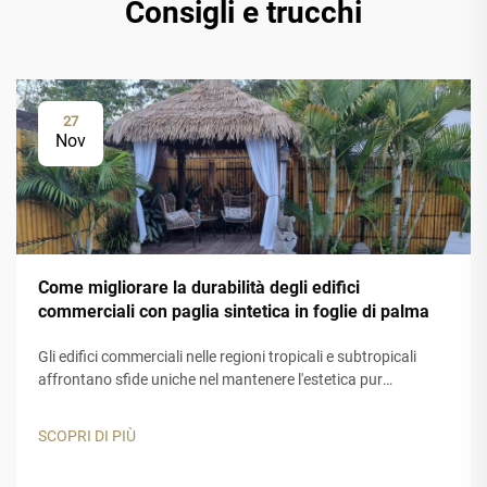
Consigli e trucchi
27
Nov
Come migliorare la durabilità degli edifici
commerciali con paglia sintetica in foglie di palma
Gli edifici commerciali nelle regioni tropicali e subtropicali
affrontano sfide uniche nel mantenere l'estetica pur
garantendo una lunga durata. I materiali tradizionali per tetti
e decorazioni spesso risultano inadeguati quando esposti a
SCOPRI DI PIÙ
raggi UV intensi...