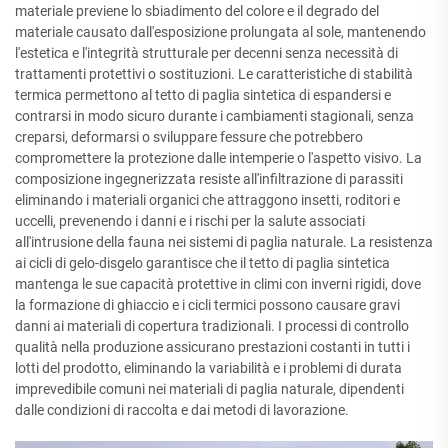
materiale previene lo sbiadimento del colore e il degrado del
materiale causato dall'esposizione prolungata al sole, mantenendo
l'estetica e l'integrità strutturale per decenni senza necessità di
trattamenti protettivi o sostituzioni. Le caratteristiche di stabilità
termica permettono al tetto di paglia sintetica di espandersi e
contrarsi in modo sicuro durante i cambiamenti stagionali, senza
creparsi, deformarsi o sviluppare fessure che potrebbero
compromettere la protezione dalle intemperie o l'aspetto visivo. La
composizione ingegnerizzata resiste all'infiltrazione di parassiti
eliminando i materiali organici che attraggono insetti, roditori e
uccelli, prevenendo i danni e i rischi per la salute associati
all'intrusione della fauna nei sistemi di paglia naturale. La resistenza
ai cicli di gelo-disgelo garantisce che il tetto di paglia sintetica
mantenga le sue capacità protettive in climi con inverni rigidi, dove
la formazione di ghiaccio e i cicli termici possono causare gravi
danni ai materiali di copertura tradizionali. I processi di controllo
qualità nella produzione assicurano prestazioni costanti in tutti i
lotti del prodotto, eliminando la variabilità e i problemi di durata
imprevedibile comuni nei materiali di paglia naturale, dipendenti
dalle condizioni di raccolta e dai metodi di lavorazione.