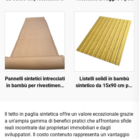
raggi UV per 15 anni, per
decorazione paesaggistica
tetti di resort tropicali
esterna
Pannelli sintetici intrecciati
Listelli solidi in bambù
in bambù per rivestimenti
sintetico da 15x90 cm per
murali interni ed esterni
pavimentazioni e
rivestimenti
Il tetto in paglia sintetica offre un valore eccezionale grazie
a un'ampia gamma di benefici pratici che affrontano sfide
reali incontrate dai proprietari immobiliari e dagli
sviluppatori. Il costo contenuto rappresenta un vantaggio