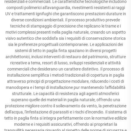
residenziali e commerciali. Le caratteristiche tecnologiche includono
composti polimerici all'avanguardia, rivestimenti resistenti ai raggi
UV e trattamenti ignifughi che garantiscono prestazioni durature in
diverse condizioni ambientali. Il processo produttivo prevede
tecniche di stampaggio di precisione che replicano le trame e i
motivi complessi presenti nella paglia naturale, creando un aspetto
visivo autentico che soddisfa sia i requisiti di conservazione storica
sia le preferenze progettuali contemporanee. Le applicazioni dei
sistemi di tetto in paglia finta spaziano in diversi progetti
architettonici, inclusi interventi di restauro del patrimonio, strutture
ricreative a tema, resort di lusso, sviluppi residenziali e attività
commerciali che desiderano un carattere distintivo. Il processo di
installazione semplifica i metodi tradizionali di copertura in paglia
attraverso principi di progettazione modulare, riducendo i costi di
manodopera e i tempi di installazione pur mantenendo l'affidabilità
strutturale. Le capacità di resistenza agli agenti atmosferici
superano quelle dei materiali in paglia naturale, offrendo una
protezione migliore contro il sollevamento da vento, la penetrazione
dell'acqua, l'infestazione di parassiti e i rischi d'incendio. Il sistema di
tetto in paglia finta si integra perfettamente con le normative edilizie
moderne e i requisiti assicurativi, offrendo ai proprietari la
tranquillità necessaria riguardo al rispetto delle norme di sicurezza e