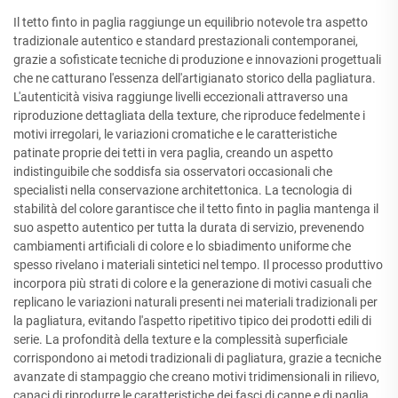
Il tetto finto in paglia raggiunge un equilibrio notevole tra aspetto
tradizionale autentico e standard prestazionali contemporanei,
grazie a sofisticate tecniche di produzione e innovazioni progettuali
che ne catturano l'essenza dell'artigianato storico della pagliatura.
L'autenticità visiva raggiunge livelli eccezionali attraverso una
riproduzione dettagliata della texture, che riproduce fedelmente i
motivi irregolari, le variazioni cromatiche e le caratteristiche
patinate proprie dei tetti in vera paglia, creando un aspetto
indistinguibile che soddisfa sia osservatori occasionali che
specialisti nella conservazione architettonica. La tecnologia di
stabilità del colore garantisce che il tetto finto in paglia mantenga il
suo aspetto autentico per tutta la durata di servizio, prevenendo
cambiamenti artificiali di colore e lo sbiadimento uniforme che
spesso rivelano i materiali sintetici nel tempo. Il processo produttivo
incorpora più strati di colore e la generazione di motivi casuali che
replicano le variazioni naturali presenti nei materiali tradizionali per
la pagliatura, evitando l'aspetto ripetitivo tipico dei prodotti edili di
serie. La profondità della texture e la complessità superficiale
corrispondono ai metodi tradizionali di pagliatura, grazie a tecniche
avanzate di stampaggio che creano motivi tridimensionali in rilievo,
capaci di riprodurre le caratteristiche dei fasci di canne e di paglia