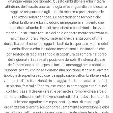
ovunque venga posizionato. Questo ombrellone a erba integra
all'interno del tessuto una tecnologia all'avanguardia per bloccare i
raggi UV, assicurando agli utenti la massima protezione dalle
radiazioni solari dannose. Le caratteristiche tecnologiche
dell'ombrellone a erba includono un'ingegneria anti-vento che
impedisce all'ombrellone di rovesciarsi in condizioni di brezza
marina. La struttura robusta del palo è generalmente realizzata in
alluminio o fibra di vetro, materiali che garantiscono ottima
durabilità pur rimanendo leggeri e facili da trasportare. Molti modelli
di ombrellone a erba includono meccanismi di inclinazione che
consentono di regolare l'angolo di copertura dell'ombra nel corso
della giornata, in base alla posizione del sole. Il sistema di base
dell'ombrellone a erba spesso include ancoraggi per la sabbia o
supporti pesati, che ne assicurano una posizione stabile su diverse
tipologie di superfici sabbiose. Le applicazioni dell'ombrellone a erba
vanno oltre l'uso tradizionale in spiaggia, risultando adatto per feste
in piscina, festival all'aperto, escursioni in campeggio e raduni nel
cortile di casa. Il design versatile permette all'ombrellone a erba di
funionare efficacemente in diversi contesti esterni, dove l'ombra e lo
stile sono ugualmente importanti. I gestori di resort e gli
organizzatori di eventi scelgono frequentemente l'ombrellone a erba
per le loro strutture, poiché crea un'accogliente atmosfera tropicale