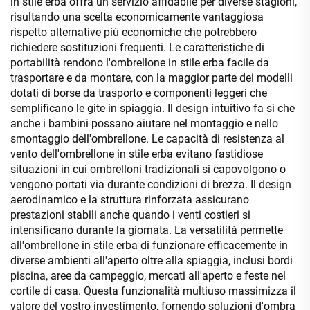
in stile erba offra un servizio affidabile per diverse stagioni,
risultando una scelta economicamente vantaggiosa
rispetto alternative più economiche che potrebbero
richiedere sostituzioni frequenti. Le caratteristiche di
portabilità rendono l'ombrellone in stile erba facile da
trasportare e da montare, con la maggior parte dei modelli
dotati di borse da trasporto e componenti leggeri che
semplificano le gite in spiaggia. Il design intuitivo fa sì che
anche i bambini possano aiutare nel montaggio e nello
smontaggio dell'ombrellone. Le capacità di resistenza al
vento dell'ombrellone in stile erba evitano fastidiose
situazioni in cui ombrelloni tradizionali si capovolgono o
vengono portati via durante condizioni di brezza. Il design
aerodinamico e la struttura rinforzata assicurano
prestazioni stabili anche quando i venti costieri si
intensificano durante la giornata. La versatilità permette
all'ombrellone in stile erba di funzionare efficacemente in
diverse ambienti all'aperto oltre alla spiaggia, inclusi bordi
piscina, aree da campeggio, mercati all'aperto e feste nel
cortile di casa. Questa funzionalità multiuso massimizza il
valore del vostro investimento, fornendo soluzioni d'ombra