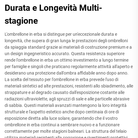
Durata e Longevità Multi-
stagione
L'ombrellone in erba si distingue per un'eccezionale durata e
longevità, che supera di gran lunga le prestazioni degli ombrelloni
da spiaggia standard grazie ai materiali di costruzione premium e a
un design ingegneristico accurato. Questa resistenza superiore
rende l'ombrellone in erba un ottimo investimento a lungo termine
per famiglie e singoli che praticano regolarmente attività all'aperto e
desiderano una protezione dall'ombra affidabile anno dopo anno.
La scelta del tessuto per l'ombrellone in erba prevede l'uso di
materiali sintetici ad alte prestazioni, resistenti allo sbiadimento, alle
strappature e al degrado causato dall'esposizione costante alle
radiazioni ultraviolette, agli spruzzi di sale e alle particelle abrasive
di sabbia. Questi materiali avanzati mantengono la loro integrità
strutturale e l'aspetto estetico anche dopo centinaia di ore di
esposizione diretta alla luce solare, garantendo che il vostro
ombrellone in erba continui a sembrare nuovo e a funzionare
correttamente per molte stagioni balneari. La struttura del telaio
utilizza materiali resistenti alla corrosione e rivestimenti protettivi