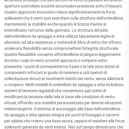
aerazione strategici che permettono al vento di passare attraverso
aperture controllate anziché accumulare pressione sotto il tessuto.
Questo approccio innovativo riduce significativamente la forza
sollevante che il vento può esercitare sulla struttura dell'ombrellone,
mantenendo la stabilità anche quando le brezze marine si
intensificano nel corso della giornata. La struttura del palo
dell'ombrellone da spiaggia a erba utilizza tipicamente leghe di
alluminio ad alta resistenza o materiali in fibra di vetro che offrono
un'elevata flessibilità senza compromettere l'integrità strutturale.
Questa flessibilità consente all'ombrellone di piegarsi leggermente
durante i colpi di vento anziché spezzarsi o rompersi sotto
pressione. I punti di connessione tra il palo e la tela sono dotati di
componenti rinforzati in grado di resistere a cicli ripetuti di
sollecitazione dovuti ai movimenti indotti dal vento, senza allentarsi
o rompersi. Molti modelli di ombrelloni da spiaggia a erba includono
sistemi di tensione regolabili che consentono agli utenti di
modificare la tensione della tela in base alle condizioni di vento
attuali, offrendo una stabilità personalizzata per diverse situazioni
meteorologiche. Il sistema di ancoraggio alla base dell'ombrellone
da spiaggia a erba spesso integra più punti di fissaggio e zavorre
per sabbia che creano una base sicura, capace di resistere alle forze
sollevanti generate da venti intensi. Test sul campo dimostrano che