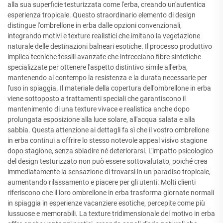
alla sua superficie testurizzata come l'erba, creando un'autentica
esperienza tropicale. Questo straordinario elemento di design
distingue l'ombrellone in erba dalle opzioni convenzionali,
integrando motivi e texture realistici che imitano la vegetazione
naturale delle destinazioni balneari esotiche. Il processo produttivo
implica tecniche tessili avanzate che intrecciano fibre sintetiche
specializzate per ottenere l'aspetto distintivo simile all'erba,
mantenendo al contempo la resistenza e la durata necessarie per
l'uso in spiaggia. Il materiale della copertura dell'ombrellone in erba
viene sottoposto a trattamenti speciali che garantiscono il
mantenimento di una texture vivace e realistica anche dopo
prolungata esposizione alla luce solare, all'acqua salata e alla
sabbia. Questa attenzione ai dettagli fa sì che il vostro ombrellone
in erba continui a offrire lo stesso notevole appeal visivo stagione
dopo stagione, senza sbiadire né deteriorarsi. L'impatto psicologico
del design testurizzato non può essere sottovalutato, poiché crea
immediatamente la sensazione di trovarsi in un paradiso tropicale,
aumentando rilassamento e piacere per gli utenti. Molti clienti
riferiscono che il loro ombrellone in erba trasforma giornate normali
in spiaggia in esperienze vacanziere esotiche, percepite come più
lussuose e memorabili. La texture tridimensionale del motivo in erba