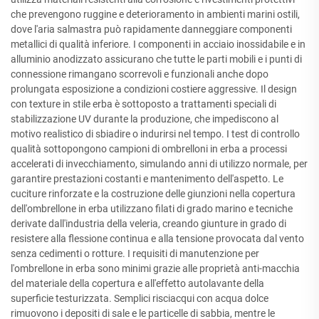
che prevengono ruggine e deterioramento in ambienti marini ostili,
dove l'aria salmastra può rapidamente danneggiare componenti
metallici di qualità inferiore. I componenti in acciaio inossidabile e in
alluminio anodizzato assicurano che tutte le parti mobili e i punti di
connessione rimangano scorrevoli e funzionali anche dopo
prolungata esposizione a condizioni costiere aggressive. Il design
con texture in stile erba è sottoposto a trattamenti speciali di
stabilizzazione UV durante la produzione, che impediscono al
motivo realistico di sbiadire o indurirsi nel tempo. I test di controllo
qualità sottopongono campioni di ombrelloni in erba a processi
accelerati di invecchiamento, simulando anni di utilizzo normale, per
garantire prestazioni costanti e mantenimento dell'aspetto. Le
cuciture rinforzate e la costruzione delle giunzioni nella copertura
dell'ombrellone in erba utilizzano filati di grado marino e tecniche
derivate dall'industria della veleria, creando giunture in grado di
resistere alla flessione continua e alla tensione provocata dal vento
senza cedimenti o rotture. I requisiti di manutenzione per
l'ombrellone in erba sono minimi grazie alle proprietà anti-macchia
del materiale della copertura e all'effetto autolavante della
superficie testurizzata. Semplici risciacqui con acqua dolce
rimuovono i depositi di sale e le particelle di sabbia, mentre le