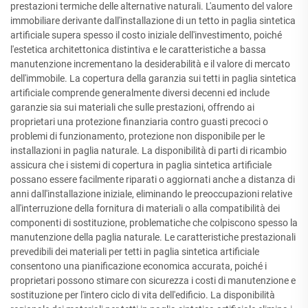
prestazioni termiche delle alternative naturali. L'aumento del valore
immobiliare derivante dall'installazione di un tetto in paglia sintetica
artificiale supera spesso il costo iniziale dell'investimento, poiché
l'estetica architettonica distintiva e le caratteristiche a bassa
manutenzione incrementano la desiderabilità e il valore di mercato
dell'immobile. La copertura della garanzia sui tetti in paglia sintetica
artificiale comprende generalmente diversi decenni ed include
garanzie sia sui materiali che sulle prestazioni, offrendo ai
proprietari una protezione finanziaria contro guasti precoci o
problemi di funzionamento, protezione non disponibile per le
installazioni in paglia naturale. La disponibilità di parti di ricambio
assicura che i sistemi di copertura in paglia sintetica artificiale
possano essere facilmente riparati o aggiornati anche a distanza di
anni dall'installazione iniziale, eliminando le preoccupazioni relative
all'interruzione della fornitura di materiali o alla compatibilità dei
componenti di sostituzione, problematiche che colpiscono spesso la
manutenzione della paglia naturale. Le caratteristiche prestazionali
prevedibili dei materiali per tetti in paglia sintetica artificiale
consentono una pianificazione economica accurata, poiché i
proprietari possono stimare con sicurezza i costi di manutenzione e
sostituzione per l'intero ciclo di vita dell'edificio. La disponibilità