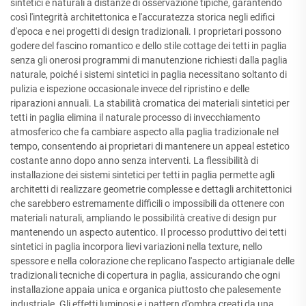
sintetici e naturali a distanze di osservazione tipiche, garantendo
così l'integrità architettonica e l'accuratezza storica negli edifici
d'epoca e nei progetti di design tradizionali. I proprietari possono
godere del fascino romantico e dello stile cottage dei tetti in paglia
senza gli onerosi programmi di manutenzione richiesti dalla paglia
naturale, poiché i sistemi sintetici in paglia necessitano soltanto di
pulizia e ispezione occasionale invece del ripristino e delle
riparazioni annuali. La stabilità cromatica dei materiali sintetici per
tetti in paglia elimina il naturale processo di invecchiamento
atmosferico che fa cambiare aspecto alla paglia tradizionale nel
tempo, consentendo ai proprietari di mantenere un appeal estetico
costante anno dopo anno senza interventi. La flessibilità di
installazione dei sistemi sintetici per tetti in paglia permette agli
architetti di realizzare geometrie complesse e dettagli architettonici
che sarebbero estremamente difficili o impossibili da ottenere con
materiali naturali, ampliando le possibilità creative di design pur
mantenendo un aspecto autentico. Il processo produttivo dei tetti
sintetici in paglia incorpora lievi variazioni nella texture, nello
spessore e nella colorazione che replicano l'aspecto artigianale delle
tradizionali tecniche di copertura in paglia, assicurando che ogni
installazione appaia unica e organica piuttosto che palesemente
industriale. Gli effetti luminosi e i pattern d'ombra creati da una