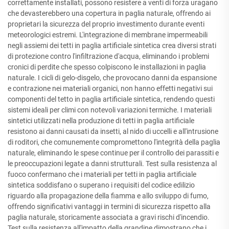
correttamente installati, possono resistere a venti di forza uragano
che devasterebbero una copertura in paglia naturale, offrendo ai
proprietari la sicurezza del proprio investimento durante eventi
meteorologici estremi. L'integrazione di membrane impermeabili
negli assiemi dei tetti in paglia artificiale sintetica crea diversi strati
di protezione contro l'infiltrazione d'acqua, eliminando i problemi
cronici di perdite che spesso colpiscono le installazioni in paglia
naturale. I cicli di gelo-disgelo, che provocano danni da espansione
e contrazione nei materiali organici, non hanno effetti negativi sui
componenti del tetto in paglia artificiale sintetica, rendendo questi
sistemi ideali per climi con notevoli variazioni termiche. I materiali
sintetici utilizzati nella produzione di tetti in paglia artificiale
resistono ai danni causati da insetti, al nido di uccelli e all'intrusione
di roditori, che comunemente compromettono l'integrità della paglia
naturale, eliminando le spese continue per il controllo dei parassiti e
le preoccupazioni legate a danni strutturali. Test sulla resistenza al
fuoco confermano che i materiali per tetti in paglia artificiale
sintetica soddisfano o superano i requisiti del codice edilizio
riguardo alla propagazione della fiamma e allo sviluppo di fumo,
offrendo significativi vantaggi in termini di sicurezza rispetto alla
paglia naturale, storicamente associata a gravi rischi d'incendio.
Test sulla resistenza all'impatto della grandine dimostrano che i