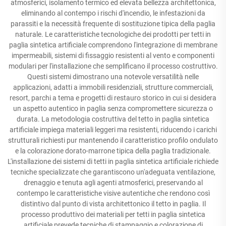
atmosferici, isolamento termico ed elevata bellezza architettonica,
eliminando al contempo i rischi d'incendio, le infestazioni da
parassiti e la necessità frequente di sostituzione tipica della paglia
naturale. Le caratteristiche tecnologiche dei prodotti per tetti in
paglia sintetica artificiale comprendono l'integrazione di membrane
impermeabili, sistemi di fissaggio resistenti al vento e componenti
modulari per l'installazione che semplificano il processo costruttivo.
Questi sistemi dimostrano una notevole versatilità nelle
applicazioni, adatti a immobili residenziali, strutture commerciali,
resort, parchi a tema e progetti di restauro storico in cui si desidera
un aspetto autentico in paglia senza compromettere sicurezza o
durata. La metodologia costruttiva del tetto in paglia sintetica
artificiale impiega materiali leggeri ma resistenti, riducendo i carichi
strutturali richiesti pur mantenendo il caratteristico profilo ondulato
e la colorazione dorato-marrone tipica della paglia tradizionale.
L'installazione dei sistemi di tetti in paglia sintetica artificiale richiede
tecniche specializzate che garantiscono un'adeguata ventilazione,
drenaggio e tenuta agli agenti atmosferici, preservando al
contempo le caratteristiche visive autentiche che rendono così
distintivo dal punto di vista architettonico il tetto in paglia. Il
processo produttivo dei materiali per tetti in paglia sintetica
artificiale prevede tecniche di stampaggio e colorazione di