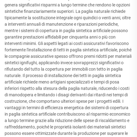
genera significativi risparmi a lungo termine che rendono le opzioni
sintetiche finanziariamente superiori. La paglia naturale richiede
tipicamente la sostituzione integrale ogni quindici o venti anni, oltre
a interventi annuali di manutenzione e riparazioni periodiche,
mentre i sistemi di copertura in paglia sintetica artificiale possono
garantire prestazioni affidabili per cinquanta anni o più con
interventi minimi. Gli aspetti legati ai costi assicurativi favoriscono
fortemente l'installazione di tetti in paglia sintetica artificiale, poiché
le compagnie assicurative spesso offrono premi ridotti per materiali
sintetici ignifughi, applicando invece sovrapprezzi significativi o
rifiutando del tutto la copertura per immobili con tetto in paglia
naturale. Il processo di installazione dei tetti in paglia sintetica
artificiale richiede meno artigiani specializzati e tempi di posa
inferiori rispetto alla stesura della paglia naturale, riducendo i costi
di manodopera e limitando i disagi derivanti dai ritardi nei tempi di
costruzione, che comportano ulteriori spese per i progetti edili. I
vantaggi in termini di efficienza energetica dei sistemi di copertura
in paglia sintetica artificiale contribuiscono al risparmio economico
a lungo termine grazie alla riduzione delle spese di riscaldamento e
raffreddamento, poiché le proprietà isolanti dei materiali sintetici
possono essere ottimizzate durante la produzione per superare le