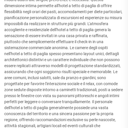
dimensione intima permette all'hotel a tetto di paglia di offrire
flessibilità negli orari dei pasti, accomodamenti per diete particolari,
pianificazione personalizzata di escursioni ed esperienze su misura
impossibili da realizzare in strutture più grandi. L'atmosfera
accogliente e residenziale dell'hotel a tetto di paglia genera la
sensazione di essere invitati in una casa privata e raffinata,
piuttosto che semplicemente effettuare il check-in in una
sistemazione commerciale anonima. Le camere degli ospiti
nell'hotel a tetto di paglia spesso presentano layout unici, dettagli
architettonici distintivi e un carattere individuale che non possono
essere replicati attraverso modelli di progettazione standardizzati,
assicurando che ogni soggiorno risulti speciale e memorabile. Le
aree comuni, inclusi salotti, sale da pranzo e giardini, sono
progettate per favorire l'interazione sociale e il relax, con comode
zone sedute disposte intorno a caminetti tradizionali, posti a sedere
presso le finestre con vista su panorami pittoreschi e angoli intimi
perfetti per leggere o conversare tranquillamente. Il personale
dell'hotel a tetto di paglia generalmente possiede una vasta
conoscenza del territorio e una sincera passione per la propria
regione, offrendo raccomandazioni esclusive su perle nascoste,
attività stagionali, artigiani locali ed eventi culturali che