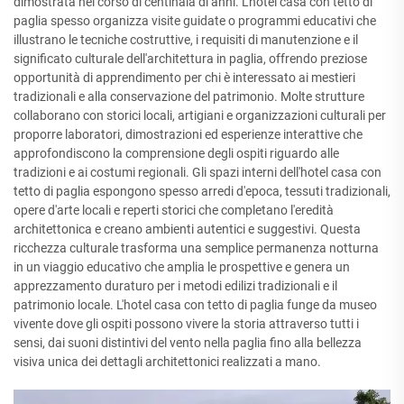
dimostrata nel corso di centinaia di anni. L'hotel casa con tetto di
paglia spesso organizza visite guidate o programmi educativi che
illustrano le tecniche costruttive, i requisiti di manutenzione e il
significato culturale dell'architettura in paglia, offrendo preziose
opportunità di apprendimento per chi è interessato ai mestieri
tradizionali e alla conservazione del patrimonio. Molte strutture
collaborano con storici locali, artigiani e organizzazioni culturali per
proporre laboratori, dimostrazioni ed esperienze interattive che
approfondiscono la comprensione degli ospiti riguardo alle
tradizioni e ai costumi regionali. Gli spazi interni dell'hotel casa con
tetto di paglia espongono spesso arredi d'epoca, tessuti tradizionali,
opere d'arte locali e reperti storici che completano l'eredità
architettonica e creano ambienti autentici e suggestivi. Questa
ricchezza culturale trasforma una semplice permanenza notturna
in un viaggio educativo che amplia le prospettive e genera un
apprezzamento duraturo per i metodi edilizi tradizionali e il
patrimonio locale. L'hotel casa con tetto di paglia funge da museo
vivente dove gli ospiti possono vivere la storia attraverso tutti i
sensi, dai suoni distintivi del vento nella paglia fino alla bellezza
visiva unica dei dettagli architettonici realizzati a mano.