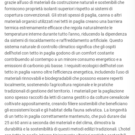
grazie all'uso di materiali da costruzione naturali e sostenibili che
forniscono proprietà isolanti superiori rispetto ai sistemi di
copertura convenzionali. Gli strati spessi di paglia, canna o altri
materiali organici utilizzati nei tetti in paglia creano una barriera
termica estremamente efficace che regola naturalmente le
temperature interne durante tutto l'anno, riducendo la dipendenza
da sistemi di riscaldamento e raffreddamento artificiale. Questo
sistema naturale di controllo climatico significa che gli ospiti
dell'hotel con tetto in paglia godono di un comfort costante
contribuendo al contempo a un minore consumo energetico e a
emissioni di carbonio più basse. I requisiti ecologici dell'hotel con
tetto in paglia vanno oltre l'efficienza energetica, includendo l'uso di
materiali rinnovabili e biodegradabili che possono essere reperiti
localmente, sostenendo l'agricoltura regionale e le pratiche
tradizionali di gestione del territorio. I materiali per la pagliazione
sono spesso raccolti da letti di canna gestiti o da colture cerealicole
coltivate appositamente, creando filiere sostenibili che beneficiano
gli ecosistemi locali e gli habitat della fauna selvatica. La longevità
di un tetto in paglia correttamente mantenuto, che può durare dai
25 ai 60 anni a seconda dei materiali e del clima, dimostra la
durabilità e la sostenibilità di questi metodi edilizi tradizionali. L'hotel