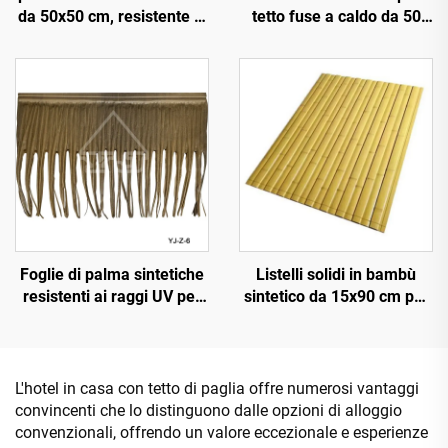
da 50x50 cm, resistente ai
tetto fuse a caldo da 50
raggi UV per 15 anni, per
cm x 3 m con resistenza al
tetti di resort tropicali
fuoco migliorata
Foglie di palma sintetiche
Listelli solidi in bambù
resistenti ai raggi UV per
sintetico da 15x90 cm per
decorazione paesaggistica
pavimentazioni e
esterna
rivestimenti
L'hotel in casa con tetto di paglia offre numerosi vantaggi
convincenti che lo distinguono dalle opzioni di alloggio
convenzionali, offrendo un valore eccezionale e esperienze