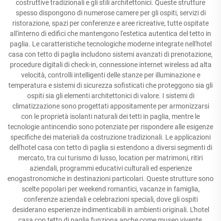
costruttive tradizionali e gli stili architettonici. Queste strutture
spesso dispongono di numerose camere per gli ospiti, servizi di
ristorazione, spazi per conferenze e aree ricreative, tutte ospitate
all'interno di edifici che mantengono l'estetica autentica del tetto in
paglia. Le caratteristiche tecnologiche moderne integrate nell'hotel
casa con tetto di paglia includono sistemi avanzati di prenotazione,
procedure digitali di check-in, connessione internet wireless ad alta
velocità, controlli intelligenti delle stanze per illuminazione e
temperatura e sistemi di sicurezza sofisticati che proteggono sia gli
ospiti sia gli elementi architettonici di valore. I sistemi di
climatizzazione sono progettati appositamente per armonizzarsi
con le proprietà isolanti naturali dei tetti in paglia, mentre le
tecnologie antincendio sono potenziate per rispondere alle esigenze
specifiche dei materiali da costruzione tradizionali. Le applicazioni
dell'hotel casa con tetto di paglia si estendono a diversi segmenti di
mercato, tra cui turismo di lusso, location per matrimoni, ritiri
aziendali, programmi educativi culturali ed esperienze
enogastronomiche in destinazioni particolari. Queste strutture sono
scelte popolari per weekend romantici, vacanze in famiglia,
conferenze aziendali e celebrazioni speciali, dove gli ospiti
desiderano esperienze indimenticabili in ambienti originali. L'hotel
casa con tetto di paglia funziona anche come museo vivente,