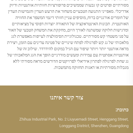
מסורתיים ופרטים קו גבעות שממשיכים פרופורציות חזותיות אותנטיות ודיוק
אדריכלי. מאפייני התנועה הטבעיים משחזר את הרעש העדין והגמישות העדין
של חומרים אורגניים ברוח, מוסיפים עניין חזותי דינמי המשפר את החוויה
האותנטית. תכונות האינטראקציה של התאורה יוצרות דפוסי צל מציאותיים
ומדגישות חלוקה שמשתנה לאורך היום, מחקקת את המשחק הטבעי של האור
על פני משטחי קש מסורתיים. טכנולוגיית הסימולציה לעייפות מאפשרת לגג
מלאכותי של גג קש לפרגולה לפתח שינויים של פטינה עדינים עם הזמן, ויצירת
מראה אותנטי יותר ויותר שיפור עם הגיל במקום להידרדר. שילוב זה של
אותנטיות אסתטית עם עמידות ומעשים מודרניים הופך את הגג המלאכותי של
גג שחת לפרגולה לפתרון אידיאלי לפרויקטים הדורשים מראה מסורתי ללא
מגבלות מסורתיות או דאגות תחזוקה מתמשכות.
צור קשר איתנו
כתובת:
Zhihua Industrial Park, No. 2 Liuyuemadi Street, Henggang Street,
Longgang District, Shenzhen, Guangdong