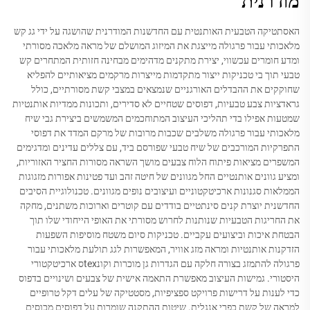
מודרנית
האסתטיקה הטבעית האותנטית עם החדשנות המודרנית שהושגה על ידי גג קש
מלאכותי עבור פרגולה מייצגת את המיזוג המושלם של מראה מלאכה מסורתי
ומדע חומרים עכשווי, יצירת מתקנים מדהימים מבחינה חזותית המתחרים קש
טבעי תוך בי טכניקות ייצור מתקדמות מייצרות מרקמים מציאותיים להפליא
שחוקקים את ההבדלים האורגניים שנמצאים במצבי קשת מסורתיים, כולל
גראדציות צבע טבעיות, דפוסים שטחיים לא סדירים, ותכונות ממדיות אותנטיות
שמטעות אפילו בדי תהליכי העיצוב המתוחכמים המשמשים ביצירת גבי שיח
מלאכותי עבור פרגולה משלבים שכבות מרובות של מרקם המדד את דפוסי
התפרקיות המורכבים של שיח טבעי שפורסם ביד, עם צללים עדינים ומדגימים
המשפרים מציאות פיתוח הלוח צבעים מושך השראה מסורות החציר האזוריות,
ומציע גוונים אותנטיים החל מגוונים של חיטה זהב ועד פטינות אפורות מזגוגות
הממלאות סגנונות ארכיטקטוניים ועיצובים נופים מגוונים. טכנולוגיית הסיבים
החדשנית יוצרת קנים סינתטיים בודדים עם קוטרים וארוכות משתנים, מחקה
את החריגות הטבעיות שנותנות לחרוש מסורתי את האופי הייחודי שלו תוך
הבטחת איכות וביצועים עקביים. טכניקות סיום משטח מוסיפות השפעות
הזדקנות אותנטיות ומראה מזג אוויר, המאפשרות לגג תולעת מלאכותי עבור
פרגולה להתמזג בצורה חלקה עם הגדרות גן מוכרות וקונtexס ארכיטקטורי
היסטורי. גמישות העיצוב מאפשרת התאמה אישית של צבעים ושינויים בדפוס
כדי לענות על דרישות פרויקט ספציפיות, מסטטיקה של עלים דקל טרופיים
למראה של קשת כפרי אנגלית. שיטות ההתקנה שומרות על דפוסים מכוסים