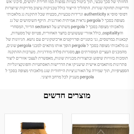
החזותי של סכך טבעי, תוך ביטול בעיות נפוצות כמו חדירת יתושים, סיכוני אש
ודרישות תחזקה שגרות. התהליך הייצור כולל טכניקות עיצוב מדויקות שיוצרות
דפוסי סוסי א authenticity וגרידות טבעיות, מבטיח שכל התקנת גג מלאכותי
מצופה בסכך ל pergola נראית אמיתית ואורגנית. היקף השימושים של גג
מלאכותי מצופה בסכך ל pergola משתרע על הsectors הדיור, המסחרי
והospitality, כולל אזורי שעשועים בחצר האחורית, פטיוס של מסעדות,
קבאנות במרטסים, גני בוטניים ופרויקטים ארכיטקוניים עם נושא. הגיוונות של
גג מלאכותי מצופה בסכך ל pergola הופך אותו מתאים למבני pergola שונים,
מהמבנים העציים המסורתים до מסגרות פלדה מודרניות. מערכות ההתקנה
תומכות בזוויות שיפוע ובתצורות מבניות שונות, מאפשרת לעצבי אזורים ליצור
פתרונות מותאמים אישית שיעניקו את הדרישות האסתטיות והפונקציונליות
הספציפיות, תוך שמירה על האורגניציות הייחודית שגג מלאכותי מצופה בסכך ל
pergola מעניק לכל מרחב חיצוני.
מוצרים חדשים