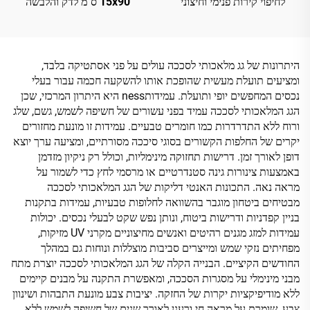
לחיפוי קירות פנימי וחיצוני
15x90 ס"מ לדק והלבשה
היתרונות של גג מלאכותי לסככה עולים על פני אסתטיקה בלבד,
ומציעים תועלת מעשית שהופכת אותו להשקעה חכמה עבור בעלי
נכסים המחפשים יופי ותועלת. עמידותness היא היתרון המרכזי, שכן
הגג המלאכותי לסככה עמיד בפני עשורים של חשיפה לשמש, גשם, שלג
ורוח ללא התדרדרות כמו חומרים טבעיים. עמידות זו מונעת מחזורים
יקרים של החלפות הקשורים בסוגי סיככה מסורתיים, ומציעה ערך יוצא
דופן לאורך זמן. דרישות תחזוקה מינימליות, וכולל רק ניקיון מזדמן
באמצעות צינורות גינה סטנדרטיים או מרסמי לחץ כדי לשמור על
מראה נאה. התכונות האנטי דליקות של הגג המלאכותי לסככה
מבטיחים ביטחון מוגבר בהשוואה לחלופות טבעיות, עמידות בתקנות
בניין קפדניות ודרישות ביטוח, ונותן נפש שקט לבעלי נכסים. יכולות
עמידות למזג מגנים רהיטים ואנשים מחיצוניים מקרני UV מזיקות,
מפחיתים נזקי שמש ומייצרים סביבות מוצללות ונוחות גם במהלך
החודשים הקיציים. הבנייה הקלה של הגג המלאכותי לסככה יוצרת מתח
מבני מינימלי על מסגרות הסככה, ומאפשרת התקנה על מבנים קיימים
ללא מודיפיקציות יקרות של החזקה. יציבות צבע מונעת התבהות ושינוון
צבע, שומרת על מראה חי ורענן לאורך שנים של חשיפה לשמש ללא