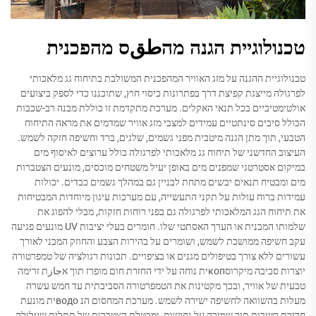
טכנולוגיית הגנה מהطقס מהפכנית
טכנולוגיית ההגנה על מזג האוויר המהפכנית המשולבת בתיחוח גג מלאכותי
לפרגולה מייצגת קפיצת דרך בפתרונות כיסוי חוץ, שתוכננו כדי לספק ביצועים
אולטימטיביים בכל תנאי האקלים. מערכת מתקדמת זו כוללת מבנה רב-שכבות
הכולל סיבים סינתטיים עמידים למצבי מזג אוויר שמדמים את מראה התיחוח
הטבעי, תוך מתן הגנה מיטבית מפני גשמים, שלגים, ברד וחשיפה חזקה לשמש.
העיצוב החדשני של תיחוח גג מלאכותי לפרגולה כולל ערוצים לאיסוף מים
במיקום אסטרטגי שמפנים מים באופן יעיל משטחים מוכסים, מונעים הצטברות
מים ומבטיח תנאים יבשים מתחת לבניין גם במהלך גשמים כבדים. יכולות
עמידות ברוח עולות על תקני התעשייה, עם מערכות עיגון מיוחדות המבטיחות
את תיחוח הגג המלאכותי לפרגולה גם בפני רוחות חזקות, מבלי להפוג את
שלמותו המבנית או הערך האסתטי שלו. חומרים בעלי יציבות UV מונעים פגיעה
עקב חשיפה ממושכת לשמש, ושומרים על בהירות הצבע והחוזק המבני לאורך
עשורים ללא צורך בטיפולים מגנים או בציפויים. תכונות רגולציה של טמפרטורה
יוצרות סביבה מיקרוסкопית נוחה על ידי החזרת חום מופרז תוך אجازת זרימה
טבעית של אוויר, ובכך מקטינות את הטמפרטורה הסביבתית עד חמש עשרה
מעלות בהשוואה לחשיפה ישירה לשמש. מערכת המחסום הנ водоית מונעת
חדירת רטיבות תוך שמירה על נחישות, ומבטלת הצטברות של תתלים שעלולה