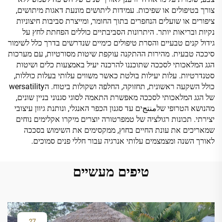
צורך בטיפולים או שפיכות. עמידות ליתושים מונעת דאגות מיתושים,
ציפורים או שועלים הנחפרים בתוך החומר, ומייצרת סביבות חיצוניות
נקיות ובריאות יותר. היתרונות הסביבתיים כוללים הפחתת לחץ על
גידול קנים טבעיים והסרת טיפולים כימיים שנדרשים בדרך כלל לשימור
סיככה טבעית. מהירות ההתקנה עוקפת שיטות מסורטיות, עם מערכות
הגג המלאכותי לסככה שתוכננו להרכנה יעיל באמצעות כלים ושיטות
סטנדרטיות. עלות יעילות בולטת כאשר משווים עלותי בעלות כוללות,
כולל השקעה ראשונית, תחזוקה, החלפה ושקולות ביטוח. הwersatility
של הגג המלאכותי לסככה מאפשרת התאמה לסוגי סגנוני בניין שונים,
מהנושא הטרופי שלمنتجים עד סגנון הכפר האנגלי, ונותנת גיוון עיצובי
יצירתי. תכונות רגולציה של טמפרטורה יוצרים מיקרו אקלימים נוחים
שמאריכים את עונת החיים בחוץ, ממקסימים את השימוש בסככה
לאורך השנה ומצמצמים עלותי אנרגיה עבור חללי פנים סמוכים.
טיפים מעשיים
27