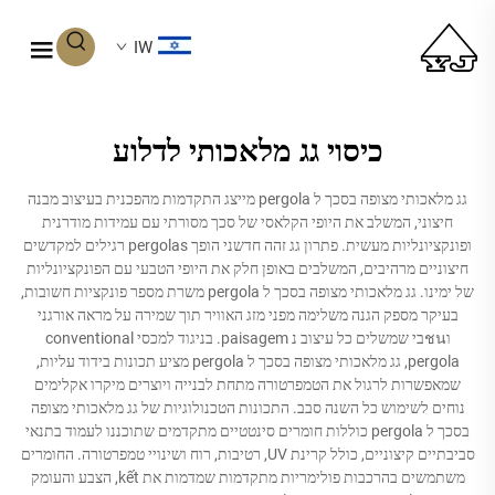
IW
כיסוי גג מלאכותי לדלוע
גג מלאכותי מצופה בסכך ל pergola מייצג התקדמות מהפכנית בעיצוב מבנה
חיצוני, המשלב את היופי הקלאסי של סכך מסורתי עם עמידות מודרנית
ופונקציונליות מעשית. פתרון גג זהה חדשני הופך pergolas רגילים למקדשים
חיצוניים מרהיבים, המשלבים באופן חלק את היופי הטבעי עם הפונקציונליות
של ימינו. גג מלאכותי מצופה בסכך ל pergola משרת מספר פונקציות חשובות,
בעיקר מספק הגנה משלימה מפני מזג האוויר תוך שמירה על מראה אורגני
וชนבי שמשלים כל עיצוב נ paisagem. בניגוד למכסי conventional
pergola, גג מלאכותי מצופה בסכך ל pergola מציע תכונות בידוד עליות,
שמאפשרות לרגול את הטמפרטורה מתחת לבנייה ויוצרים מיקרו אקלימים
נוחים לשימוש כל השנה סבב. התכונות הטכנולוגיות של גג מלאכותי מצופה
בסכך ל pergola כוללות חומרים סינטטיים מתקדמים שתוכננו לעמוד בתנאי
סביבתיים קיצוניים, כולל קרינת UV, רטיבות, רוח ושינויי טמפרטורה. החומרים
משתמשים בהרכבות פולימריות מתקדמות שמדמות את kết, הצבע והעומק