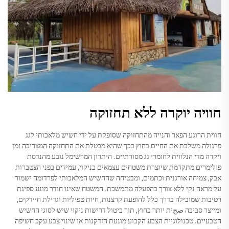
חוויה יוקרה ללא תחזוקה
חווית הרוגע הפאר והנייה מהתחזוקה שסופקת על ידי חשיש מלאכותי לגג
פרגולה משלבת את החיים בחוץ בכך שהיא מבטלת את התחזוקה המצריכה זמן
ויקרה מדי הנלווית לחומרי גג מסורתיים. היתרון המרשימל נובע מהנדסת
פולימרים מתקדמת שיוצרת משטחים עצמאים בניקוי, עמידים בפני הצטברות
אבק, צמיחה אורגנית וכתמים, ומבטיחה שהחשיש המלאכותי לפרדומה ישמור
על מראה נקי ללא צורך בהפעלה מתמשכת. המשטח שאינו חודר מונע ספיגת
רטיבות שמובילה בדרך כלל להופעת קרצנות, חיות טפיליות וגדילת חיידקים,
ומייצר סביבה صحית יותר בחוץ, תוך ביטול דרישות ניקוי שיש לסוגי החשיש
הטבעיים. טכנולוגיית הצבע הקבוע מונעת הזדקנות או שינוי צבע עקב חשיפה