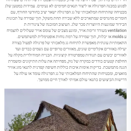
לפגוע במבנה הפרגולה או ליצור תנאים חמימים לא נעימים. עמידות במטען שלג
מבטיחה שהתיחוח המלאכותי של גג הפרגולה ישאר יציב בחודשי החורף, עם
חומרים מהנדסים שמתארכים ללא שבירה תחת משקל, תוך שמירה על תכונות
הבידוד שמונעות היווצרות סכר שלג. העיצוב המובנה של צינורות ת
ventilation מעודד זרימת אויר, ומונע מצבים של עומס אויר שעלולים להצמיח
ע molds או יבלות, תוך שמירה על רמת נוחות אופטימלית למשתמשים.
התאמתיות עונתית מאפשרת לתיחוח גג מלאכותי של פרגולה לפעול בצורה
יעילה באזורים אקלימיים שונים, מאזורים טרופיים עם גשמים כבדים ועד
לאזורים יבשים עם תנודות טמפרטורה קיצוניות. הבנייה המודולרית מקלה על
החלפת קטעים בודדים במקרה של נזק, מפחיתה את עלות התיקונים ומשמרת
הגנה מתמשכת. בדיקות אימות איכות כוללות חשיפה קפדנית לתנאי מזג אוויר
מואצים, ומבטיחות שהתיחוח המלאכותי של גג הפרגולה עומד או עולה על
דרישות הביצועים בתנאי עולם אמיתי לאורך חיים ממושך.