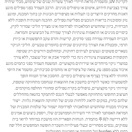
לקרינת UV, ומשמרת מראה חייזרי לאורך עשרות שנים של שימוש, מבלי שיהיה
צורך בצביעת חידוש, איטום או טיפולים מגינים. הרכב העמיד בפני טפילים מונע
דאגות מחרקים היוצרים בו תעלות או מציפורים הבונות קן בתוך המבנה, ומונע
נזק ומסוכנות בריאות הנובעים מפלישת טפילים. ההכנה העונתית הופכת ללא
הכרחית, כיוון שהחשיש המלאכותי לפרדומה אינו מצריך הליכי שמרור לקיץ,
כיסויים מגינים או התאמות עונתיות לצורך שמירה על הביצועים והמראה.
הבנייה העמידה עמידה בפני סדקים, קריעות והרס עקב התפשטות או כיווץ
תרמי, ומבטלת את הצורך בתיקונים שכיחים בחומרים טבעיים. הליכי הניקוי
נשארים פשוטים ונעשים לעיתים רחוקות, ובהחלטם דורשים רק שטיפה
תקופתית באמצעות צינורות גינה כדי להסיר אבק או זבל שנצבר, ללא צורך
במוצרי ניקוי מיוחדים או שירותים מקצועיים. המשטח העמיד בפני כתמים מונע
איבוד צבע מספג עץ, צואה של ציפורים או מזהמים סביבתיים, ומשמר את היופי
החזותי ללא צורך בצִרְוף או טיפולים כימיים. החסכון ארוך הטווח הופך
למשמעותי כאשר לוקחים בחשבון את ההוצאות שנחסכו מתחזוקה שוטפת,
שירותי ניקוי מקצועיים, טיפולים בקרת טפילים ומחזורי החלפה מוקדמים.
העיצוב החופשי מתחזוקה מאפשר לבעלי הנכס להתמקד בהנאה מהחללים
שלהם בחוץ, במקום לדאוג ללוחות זמנים של תחזוקה והוצאות נלוות. ייצור
איכותי מבטיח שהחשיש המלאכותי לפרדומה ישמור על שלמות המבנית ועל
המראה האסתטי לאורך חיי השירות הממושכים שלו, ויספק ביצועים אמינים
ללא דרישה ל주의 מתמדת. הנוחות הפארית הזו מושכת במיוחד לרואי בית
עסוקים, נכסים מסחריים ובעלי פעילויות השכרת חופשה המחפשים חלל יפה
בחוץ ללא burden של תחזוקה או הפרעות תפעוליות.