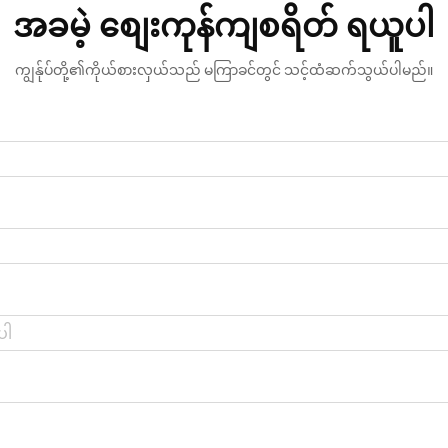
အခမဲ့ စျေးကုန်ကျစရိတ် ရယူပါ
ကျွန်ုပ်တို့၏ကိုယ်စားလှယ်သည် မကြာခင်တွင် သင့်ထံဆက်သွယ်ပါမည်။