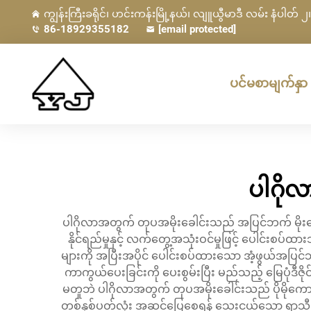
ကျွန်းကြီးခရိုင်၊ ဟင်းကန်းမြို့နယ်၊ လျူယွီမာဒီ လမ်း နံပါတ် ၂၊ 
86-18929355182
[email protected]
ပင်မစာမျက်နှာ
ပါဂို
ပါဂိုလာအတွက် တုပအမိုးခေါင်းသည် အပြင်ဘက် မိုးမှော
နိုင်ရည်မှုနှင့် လက်တွေ့အသုံးဝင်မှုဖြင့် ပေါင်း
များကို အပြီးအပိုင် ပေါင်းစပ်ထားသော အံ့ဖွယ်အပ
ကာကွယ်ပေးခြင်းကို ပေးစွမ်းပြီး မည်သည့် မြေပုံဒီဇို
မတူဘဲ ပါဂိုလာအတွက် တုပအမိုးခေါင်းသည် ပိုမိုကောင်
တစ်နှစ်ပတ်လုံး အဆင်ပြေစေရန် သေးငယ်သော ရာသီဥတုက