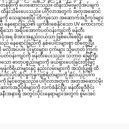
်ဖိုးကို ပေးဆောင်သည်။ ထိန်းသိမ်းမှုလိုအပ်ချက်
အပြင်ကို ထိန်းသိမ်းပေးသည်။ ပါဂိုလာအတွက် အတုအဆောင်
ုံခြုံမှုကို သေချာစေပြီး တိကျသော အဆောက်အဦကုဒ်များ
ှုသည် နေရောင်ခြည်၏ ပျက်စီးစေနိုင်သော UV ကောင်းကင်
ရှိသော အရိပ်အောက်ပတ်ဝန်းကျင်ကို ဖန်တီး
းပုံအရ ဖိအားအနည်းငယ်သာ ဖြစ်ပေါ်စေပြီး ဈေး
ည် နေရောင်ခြည်ကို နှစ်ပေါင်းများစွာ ထိတွေ့ပြီး
ုအပ်ပါ။ ပိုးမွှားများ၊ ငှက်များ သို့မဟုတ် ကြွက်
င်ဘက်ပတ်ဝန်းကျင်ကို ဖန်တီးပေးသည်။ သဘာဝ မြေကြီး
ာ ဓာတုပစ္စည်းများကို ဖယ်ရှားပေးခြင်းတို့ဖြင့်
်ကိရိယာများနှင့် နည်းလမ်းများကို အသုံးပြု၍ ထိ
းပိုင်ဆိုင်မှုကုန်ကျစရိတ်များကို နှိုင်းယှဉ်ပါက
ိုးရှိမှုကို မြင်တွေ့ရသည်။ ပါဂိုလာအတွက် အတုအဆောင်မိုး
ုံစံများကို လက်ခံနိုင်ပြီး ဖန်တီးမှုဒီဇိုင်း
း အနီးအနားရှိ အတွင်းပိုင်းနေရာများအတွက် စွမ်းအင်