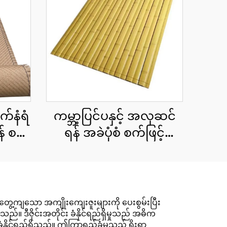
က်နံရံ
ကမ္ဘာ့ပြင်ပနှင့် အလှဆင်
် စက်
ရန် အခဲပုံစံ စက်ဖြင့်
ထန်း
ထုတ်ထားသော ထန်း
ကောင်းပြားများ 15x90
စင်တီမီတာ
့ကျသော အကျိုးကျေးဇူးများကို ပေးစွမ်းပြီး
ေသည်။ ဒီဇိုင်းအတိုင်း ခံနိုင်ရည်ရှိမှုသည် အဓိက
 ခံနိုင်ရည်ရှိသည်။ ဤကြာရှည်ခံမှုသည် ရိုးရာ