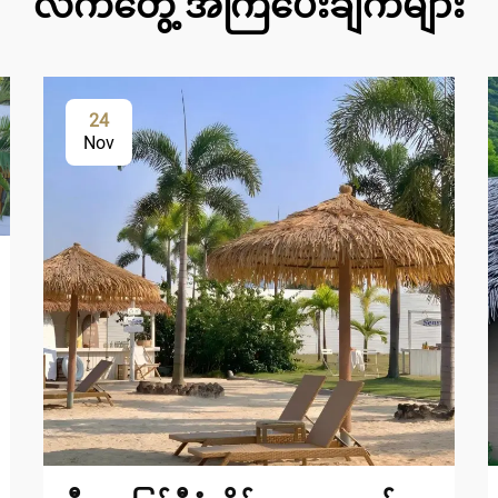
လက်တွေ့ အကြံပေးချက်များ
24
Nov