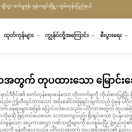
ချီဟွာ စက်မှုဇုန်၊ ရှန်းကျင်းမြို့၊ ကွမ်တုန်းပြည်နယ်
ထုတ်ကုန်များ
ကျွန်ုပ်တို့အကြောင်း
စီးပွားရေး
လာအတွက် တုပထားသော မြောင်းခေါင
င်ဒီဇိုင်း၏ တော်လှန်ရေးဆန်သော တိုးတက်မှုကို ကိုယ်စားပြုပြီး 
စပ်ထားသည်။ ဤတီထွင်ထားသော အမိုးခေါင်းဖြေရှင်းချက်သည် ပုံမှန် ပ
ြင်ဘက် နေရာများအဖြစ် ပြောင်းလဲပေးသည်။ ပါဂိုလာအတွက် တုပအမို
င်းကိုမဆို မြှင့်တင်ပေးသော သဘာဝကျသည့်၊ ရိုးရှင်းသော ပုံပန်းသဏ္ဍာန
းမွန်သော အပူကာအလွှာ ဂုဏ်သတ္တိများကို ပေးစွမ်းပြီး ဖွဲ့စည်းပုံ၏
ို ဖန်တီးပေးသည်။ ပါဂိုလာအတွက် တုပအမိုးခေါင်း၏ နည်းပညာဆိုင