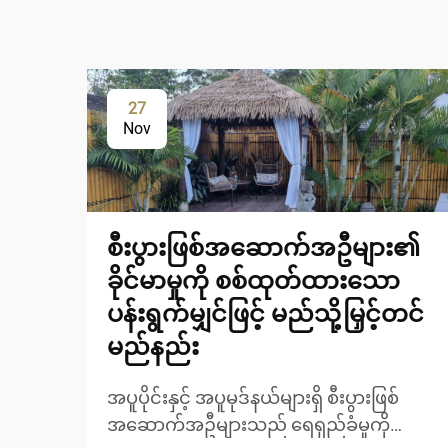
27
Nov
စီးပွားဖြစ်အဆောက်အဦများ၏
ခိုင်မာမှုကို စစ်ထုတ်ထားသော
ပန်းရွက်မျှင်ဖြင့် မည်သို့မြှင့်တင်
မည်နည်း
အပူပိုင်းနှင့် အပူမုဒ်နယ်များရှိ စီးပွားဖြစ်
အဆောက်အဦများသည် ရေရှည်ခံမှုကို