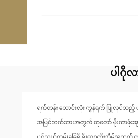
ပါဂို
ရက်တန်း ဘောင်းလုံး ကွန်ရက် ပြုလုပ်သည့် ပ
အပြင်ဘက်ဘားအတွက် တုတော် မိုးကာဖုံးအုပ
ပင်လယ်ကမ်းခြေရှိ ရိုးရာစကိုးအိမ်အတွက် တ