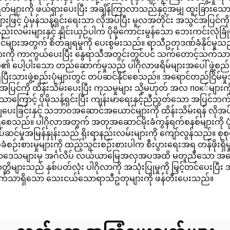
ျားကို ဖယ်ရှားပေးပြီး အချိန်ကြာလာသည်နှင့်အမျှ ထူးခြားသောတန
က်များဖြင့် ပုံမှန်သန့်ရှင်းရေးသာ လိုအပ်ပြီး မူလအတိုင်း အသွင်
ည်းလမ်းများနှင့် နှိုင်းယှဉ်ပါက ပိုမိုကောင်းမွန်သော ဘေးကင်းလ
်ရှင်များအတွက် စိတ်ချရမှုကို ပေးစွမ်းသည်။ ရာသီဥတုဒဏ်ခံနိုင်မ
များကို ကာကွယ်ပေးပြီး နွေရာသီအတွင်းတွင်ပင် သက်တောင့်သက်သာ
 ပေါ့ပါးသော တည်ဆောက်မှုသည် ပါဂိုလာဖရိမ်များအပေါ် ဖွဲ့စည်
ြီးသားဖွဲ့စည်းပုံများတွင် တပ်ဆင်နိုင်စေသည်။ အရောင်တည်ငြိမ်မှုသ
င်ကို ထိန်းသိမ်းပေးပြီး ကုသမှုများ သို့မဟုတ် အလ пок်များကို မလိ
သောကြောင့် ပိုမိုသန့်ရှင်းပြီး ကျန်းမာရေးနှင့်ညီညွတ်သော အပြ
ျပေးခြင်းနှင့် သဘာဝအဆောင်အယောင်များကို ထိန်းသိမ်းရန် လိုအပ်သေ
ေသည်။ ပါဂိုလာအတွက် အတုအဆောင်မိုးခံကွန်ရက်စနစ်များကို ပုံမှန
မှုအမြန်နှုန်းသည် ရိုးရာနည်းလမ်းများကို ကျော်လွန်သည်။ စုစုပေါင်
နှင့် အာမခံစဉ်းစားမှုများကို ထည့်သွင်းစဉ်းစားပါက စီးပွားရေးအရ တန်ဖ
ြေရာဒေသများမှ အင်္ဂလိပ် လယ်ယာမြေအလှအပအထိ မတူညီသော အဆောက်အဦပ
တ္တိများသည် နှစ်ပတ်လုံး ပါဂိုလာကို အသုံးပြုမှုကို မြှင့်တင်ပေးပြီ
်သက်သာရှိသော သေးငယ်သောရာသီဥတုများကို ဖန်တီးပေးသည်။