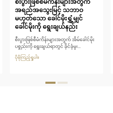
စီးပွားဖြစ်စီမံကိန်းများအတွက်
အရည်အသွေးမြင့် သဘာဝ
မဟုတ်သော ခေါင်မိုးရွှံ့မျှင်
ခေါင်မိုးကို ရွေးချယ်နည်း
စီးပွားဖြစ်စီမံကိန်းများအတွက် အိမ်ခေါင်မိုး
ပစ္စည်းကို ရွေးချယ်ရာတွင် ခိုင်ခံ့မှု၊
အဆင်အပြင်နှင့် ရေရှည်တည်တံ့မှုတို့ကို
ပိုမိုကြည့်ရှုပါ။
ဂရုတစိုက်စဉ်းစားရန် လိုအပ်ပါသည်။ မူရင်း
သဘာဝသာမောင်း၏ အသွေးအရောင်ကို ရရှိ
လိုသော စီးပွားရေးလုပ်ငန်းများအတွက် သာ
မောင်းလုံအိမ်ခေါင်မိုးသည် စံပြဖြစ်သော
အဖြေရှာဖွေမှုတစ်ခုဖြစ်ပါသည်။