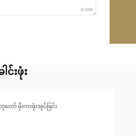
0/1000
်းဖုံး
ော် မိုးကာဖုံးအုပ်ခြင်း