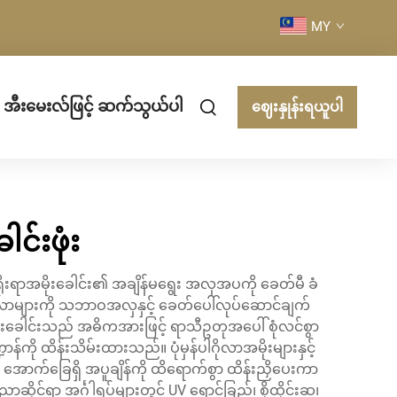
MY
အီးမေးလ်ဖြင့် ဆက်သွယ်ပါ
ဈေးနှုန်းရယူပါ
်းဖုံး
ရိုးရာအမိုးခေါင်း၏ အချိန်မရွေး အလှအပကို ခေတ်မီ ခံ
ါဂိုလာများကို သဘာဝအလှနှင့် ခေတ်ပေါ်လုပ်ဆောင်ချက်
းခေါင်းသည် အဓိကအားဖြင့် ရာသီဥတုအပေါ် စုံလင်စွာ
်ကို ထိန်းသိမ်းထားသည်။ ပုံမှန်ပါဂိုလာအမိုးများနှင့်
 အောက်ခြေရှိ အပူချိန်ကို ထိရောက်စွာ ထိန်းညှိပေးကာ
်ရာ အင်္ဂါရပ်များတွင် UV ရောင်ခြည်၊ စိုထိုင်းဆ၊