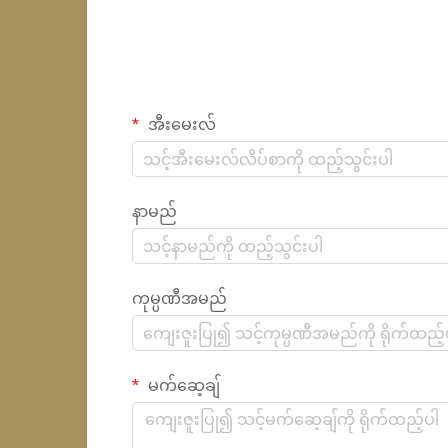
အီးမေးလ်
နာမည်
ကုမ္ပဏီအမည်
မက်ဆေ့ချ်