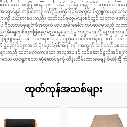
င်၏ ခက်ခဲသော အခြေအနေများကို ခံနိုင်ရည်ရှိစေရန် ဒီဇိုင်းထုတ်ထာ
ှင့် အမြင်အာရုံနက်ရှိုင်းမှုကို ပုံမှန်အတိုင်း မိတ္တူကူးယူသော်လည်း
နာများကို ဖယ်ရှားပေးသည်။ ထုတ်လုပ်မှုလုပ်ငန်းစဉ်တွင် သဘာဝ အော်ပင်
ပြီး ပါဂိုလာတစ်ခုချင်းစီအတွက် တုပအမိုးခေါင်း တပ်ဆင်မှုသ
်ရှင်၊ စီးပွားဖြစ်နှင့် ဧည့်ဝန်ဆောင်မှု ကဏ္ဍများသို့ ချဲ့ထွင်ထား
ဉ်များနှင့် သဘောတရားအခြေပြု မိုးမှောင်စီမံကိန်းများကို ပါဝင်
မဏိ ဖွဲ့စည်းပုံများအထိ မိုးမှောင်ပုံစံအမျိုးမျိုးအတွက် သင့်တော်
း ဒီဇိုင်နာများသည် သတ်မှတ်ထားသော အလှအပနှင့် လုပ်ဆောင်မှုလိုအပ်
ေးသော ထင်ရှားသော ဆွဲဆောင်မှုကို ထိန်းသိမ်းထားစေရန် စိတ်ကြိုက်
ထုတ်ကုန်အသစ်များ