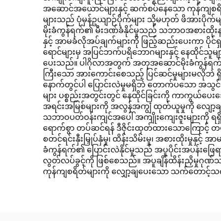
အဆောင်အယောင်များနှင့် ဆက်စပ်နေသော ကုန်ကျစရိတ်မ
များသည် ပုံမှန်ဥယျာဉ်ပိုက်များ သို့မဟုတ် ဖိအားပို
မိုးခံကွန်ရက်၏ မီးဒဏ်ခံနိုင်မှုသည် သဘာဝအစားထိုးန
နှင့် အာမခံလိုအပ်ချက်များကို ဖြည့်ဆည်းပေးကာ ပိုင
ရောင်များမှ အပြင်ဘက်ပရိဘောဂများနှင့် နေထိုင်သူ
ပေးသည်။ ပါဂိုလာအတွက် အတုအဆောင်မိုးခံကွန်ရက်၏
ကြီးသော အားကောင်းစေသည့် ပြင်ဆင်မှုများမလိုဘဲ ရှိပ
နောက်တွင်ပါ ပြောင်းလဲမှုမရှိဘဲ တောက်ပသော အသွင်အပြ
များ ပစ္စည်းအတွင်းတွင် နေထိုင်ခြင်းကို ကာကွယ်ပေး
အရင်းအမြစ်များကို အလွန်အကျွံ ထုတ်ယူမှုကို လျော့ခ
သဘာဝပတ်ဝန်းကျင်အပေါ် အကျိုးကျေးဇူးများကို ရရှိစ
ရောက်စွာ တပ်ဆင်ရန် ဒီဇိုင်းထုတ်ထားသောကြောင့် တပ်ဆင်
စတင်ရင်းနှီးမြှုပ်နှံမှု၊ ထိန်းသိမ်းမှု၊ အစားထိုးမှု
ခံကွန်ရက်၏ ပြောင်းလဲနိုင်မှုသည် အပူပိုင်းအပန်းဖ
လွတ်လပ်ခွင့်ကို ဖြစ်စေသည်။ အပူချိန်ထိန်းညှိမှုဂုဏ်သ
ကုန်ကျစရိတ်များကို လျှော့ချပေးသော သက်တောင့