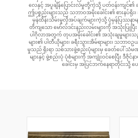
လေနှင့် အပူချိန်ပြောင်းလဲမှုတို့ကဲ့သို့ ပတ်ဝန်းကျ
ဤပစ္စည်းများသည် သဘာဝအမိုးခေါင်း၏ စားနပ်ရိုး၊ အရောင်န
မှန်ထိန်းသိမ်းမှုလိုအပ်ချက်များကဲ့သို့ ပုံမှန်ပြဿ
တိကျသော မော်လ်ဒင်းနည်းလမ်းများကို အသုံးပြု
ပါဂိုလာအတွက် တုပအမိုးခေါင်း၏ အသုံးချမှုများသည် အိမ
များ၏ ပါတီယိုများ၊ ခရီးသွားအိမ်ရာများ၊ သဘာဝဥယျာ
မှုသည် ရိုးရာ သစ်သားဖွဲ့စည်းပုံများမှ ခေတ်ပေါ် သံ
များနှင့် ဖွဲ့စည်းပုံ ပုံစံများကို အကျုံးဝင်စေပြီ
ခေါင်းမှ အပြင်ဘက်နေရာတိုင်းသို့ ပ