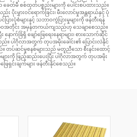
းသော ခေတ်မီ စစ်ထုတ်ပစ္စည်းများကို ပေါင်းစပ်ထားသည်။
 ပိုးမွှားဝင်ရောက်ခြင်း၊ မီးလောင်မှုအန္တရာယ်နှင့် ပုံ
ပြားပုံစံများနှင့် သဘာဝကွဲပြားမှုများကို ဖန်တီးရန်
ည် သဘာဝအတိုင်း အမှန်တကယ်ကျသည်ဟု သေချာစေသည်။
ပြီး နောက်ခြံရှိ ဖျော်ဖြေရေးနေရာများ၊ စားသောက်ဆိုင်
သည်။ ပါဂိုလာအတွက် တုပအမိုးခေါင်း၏ ပြောင်းလဲနိုင်
စေသည်။ တပ်ဆင်မှုစနစ်များသည် မတူညီသော စီးနင်းထောင့်
ချက်များကို ဖြည့်ဆည်းပေးပြီး ပါဂိုလာအတွက် တုပအမိုး
ဖြေရှင်းချက်များ ဖန်တီးနိုင်စေသည်။