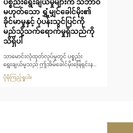
ပစ္စည်းရွေးချယ်မှုများက သဘာဝ
စစ်
မဟုတ်သော ရွှံ့မျှင်ခေါင်မိုး၏
စွမ
ခိုင်မာမှုနှင့် ပုံပန်းသွင်ပြင်ကို
ရိုးရ
မည်သို့သက်ရောက်မှုရှိသည်ကို
မျာ
သိရှိပါ
ဖွံ့
ပိုမို
အသုံး
သာမောင်းလုံထုတ်လုပ်မှုတွင် ပစ္စည်း
ဆောင
ရွေးချယ်မှုသည် ဤအိမ်ခေါင်မိုးဖြေရှင်းနည်း
သုတ်
များ၏ ရေရှည်တည်တံ့မှုနှင့် အဆင်အပြင်ဆွဲ
ခေတ
ပိုမိုကြည့်ရှုပါ။
ဆောင်မှုကို ဆုံးဖြတ်ရာတွင် အရေးပါသော
ပိုမ
အခန်းကဏ္ဍမှ ပါဝင်ပါသည်။ ခေတ်မီသာ
မောင်းလုံပစ္စည်းများသည် တည်ဆောက်ရေး
လုပ်ငန်းကို ပြောင်းလဲပေးခဲ့ပြီး သဘာဝနှင့်
နီးစပ်သော အသွေးအရောင်ကို ထောက်ပံ့ပေး
ကာ ရေရှည်တည်တံ့မှုကို အာမခံပါသည်။