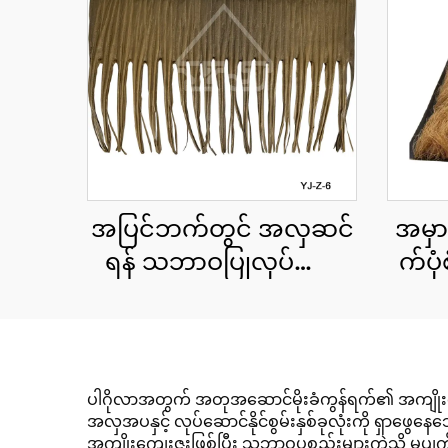
အပြင်ဘက်တွင် အလှဆင်
အမှ
ရန် သဘာဝပြုလုပ်ထား
က်ပု
သော ဖရုံရွက်များ၊ ယူဗီ
သေ
ရောင်ခြည်ခံနိုင်ရည်ရှိခြင်း
ခေါ
မီတာ
ပါဂိုလာအတွက် အတုအဆောင်မိုးခံကွန်ရက်၏ အကျိုးက
အလှအပနှင့် လုပ်ဆောင်နိုင်စွမ်းနှစ်ခုလုံးကို ရှာဖွေနေသ
အကျိုးကျေးဇူးဖြစ်ပြီး သဘာဝပစ္စည်းများကဲ့သို့ မပျက်စီ