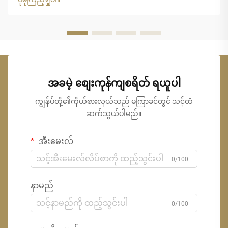
တည်ဆောက်ရေးလုပ်ငန်းကို ပြောင်းလဲပေးခဲ့ပြီး သဘာဝနှင့် နီးစပ်
သော အသွေးအရောင်ကို ထောက်ပံ့ပေးကာ ရေရှည်တည်တံ့မှုကို
အာမခံပါသည်။
အခမဲ့ စျေးကုန်ကျစရိတ် ရယူပါ
ကျွန်ုပ်တို့၏ကိုယ်စားလှယ်သည် မကြာခင်တွင် သင့်ထံ
ဆက်သွယ်ပါမည်။
အီးမေးလ်
0/100
နာမည်
0/100