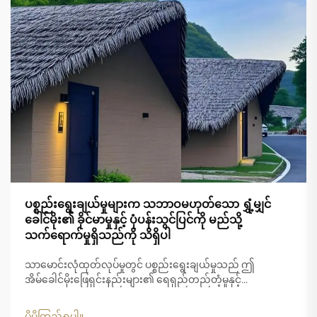
ပစ္စည်းရွေးချယ်မှုများက သဘာဝမဟုတ်သော ရွှံ့မျှင်
ခေါင်မိုး၏ ခိုင်မာမှုနှင့် ပုံပန်းသွင်ပြင်ကို မည်သို့
သက်ရောက်မှုရှိသည်ကို သိရှိပါ
သာမောင်းလုံထုတ်လုပ်မှုတွင် ပစ္စည်းရွေးချယ်မှုသည် ဤ
အိမ်ခေါင်မိုးဖြေရှင်းနည်းများ၏ ရေရှည်တည်တံ့မှုနှင့်
အဆင်အပြင်ဆွဲဆောင်မှုကို ဆုံးဖြတ်ရာတွင် အရေးပါသော အခန်း
ကဏ္ဍမှ ပါဝင်ပါသည်။ ခေတ်မီသာမောင်းလုံပစ္စည်းများသည်
ပိုမိုကြည့်ရှုပါ။