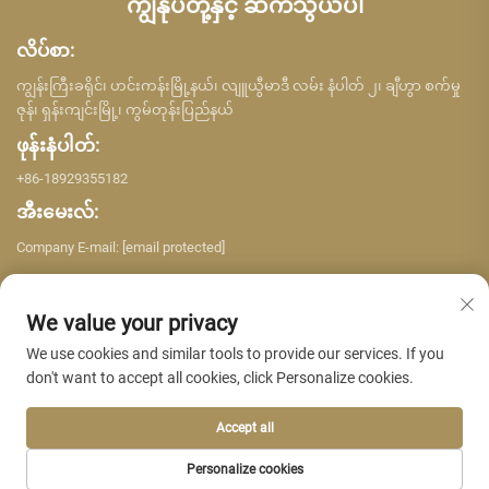
ကျွန်ုပ်တို့နှင့် ဆက်သွယ်ပါ
လိပ်စာ:
ကျွန်းကြီးခရိုင်၊ ဟင်းကန်းမြို့နယ်၊ လျူယွီမာဒီ လမ်း နံပါတ် ၂၊ ချီဟွာ စက်မှု
ဇုန်၊ ရှန်းကျင်းမြို့၊ ကွမ်တုန်းပြည်နယ်
ဖုန်းနံပါတ်:
+86-18929355182
အီးမေးလ်:
Company E-mail:
[email protected]
We value your privacy
We use cookies and similar tools to provide our services. If you
don't want to accept all cookies, click Personalize cookies.
မူပိုင်ခွင့် © ၂၀၂၆ ရှန်ကျင်း ယူဂျင်း အဆောက်အဦ ပစ္စည်း ကုမ္ပဏီလီမိတက်။
မူပိုင်ခွင့်များရယူထားသည်။ -
လျှို့ဝှက်ဖွယ်ရာမူဝါဒ
Accept all
Personalize cookies