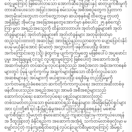
တွေ့မှုကြောင့် ဖြစ်ပေါ်လာသော အောက်ဆီဒေ့ရှ်ခြင်းနှင့် ဓာတုပျက်စီးမှုကို
တားဆီးပေးသော အပြင်းအထန် စမ်းသပ်မှု အစီအစဉ်တွေက ပြတာက
အတုမိုးခင်းတွေဟာ လက်တွေ့ဘဝမှာ ဆယ်စုနှစ်ချီ ထိတွေ့မှု တုပတဲ့
အရှိန်မြှင့် အိုမင်းမှု အခြေအနေတွေအောက်မှာ နှစ်ပေါင်း ၂၅ နှစ်ကျော်
ကြာ မူလ အရည်အသွေးကို ထိန်းထားတာပါ။ အုတ်တံခွန်များ၏ အုတ်
တံခွန်များနှင့် အုတ်တံခွန်များ၏ အုတ်တံခွန်များ အတုမိုးဖုံးထဲမှာ
ထည့်သွင်းထားတဲ့ အဆင့်မြင့် အားဖြည့်နည်းပညာတွေက ပျော့ပြောင်းနိုင်
ပေမဲ့ မယုံနိုင်အောင် ခိုင်မာတဲ့ အလွှာပါးကို ဖန်တီးပေးပြီး ဖိအား
အက်ကြောင်းတွေ (သို့) ခွဲထွက်မှု ပျက်ကွက်မှုတွေ မဖြစ်ပေါ်ပဲ အပူဖောင်း
ပွမှု၊ အခြေချမှုနဲ့ ငလျင် လှုပ်ရှားမှုကြောင့် ဖြစ်ပေါ်တဲ့ အဆောက်အအုံ
အဆက်မပြတ် တပ်ဆင်မှု လုပ်ငန်းစဉ်သည် အစဉ်အလာ အမိုးအကာစနစ်
များတွင် ပုံမှန် ပျက်ကွက်မှု အချက်များဖြစ်သော ထိခိုက်လွယ်သော
အဆစ်များနှင့် အပ်များကို ဖယ်ရှားပေးပြီး ရေစိုခံမှု တည်ငြိမ်မှုကို
သက်တမ်းရှည်ခံစေသော ဆက်တိုက်ကာကွယ်ရေး အတားအဆီးတစ်ခု
ဖန်တီးပေးသည်။ အရည်အသွေး အာမခံ အစီအစဉ်များသည်
ဆောက်လုပ်ရေး ဆောက်လုပ်ရေး ပစ္စည်းများအားလုံးတွင်
တစ်သမတ်တည်းသော စွမ်းဆောင်ရည် စံနှုန်းများ၊ အိမ်ခြံမြေပိုင်ရှင်များ
အား ၎င်းတို့၏ ရင်းနှီးမြှုပ်နှံမှုအပေါ် ယုံကြည်မှုရှိစေရန်နှင့် မစောမီ
ပျက်စီးခြင်း သို့မဟုတ် စွမ်းဆောင်ရည် ကျဆင်းခြင်းမှ ကာကွယ်ပေးရန်
အ ဒီထူးခြားတဲ့ ခံနိုင်ရည်က အဆောက်အအုံရဲ့ သက်တမ်းတစ်ခုလုံးမှာ မ
မျှော်လင့်တဲ့ ကုန်ကျစရိတ်တွေနဲ့ လုပ်ငန်းပျက်စီးမှုတွေကြောင့် အိမ်ရှင်