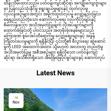
ထိန်းသိမ်းထားသည်။ ပတ်ဝန်းကျင်ဆိုင်ရာ အကျိုးကျေးဇူးများ
မှာ ပြန်လည်သုံးနိုင်မှု ရွေးချယ်မှုများနှင့် ထုတ်လုပ်မှု
လုပ်ငန်းစဉ်များအတွင်း အမှိုက်ထုတ်လုပ်မှု လျော့နည်းခြင်း၊
ရေရှည်တည်တံ့သော ဆောက်လုပ်ရေး လုပ်ကိုင်ပုံများနှင့်
စိမ်းလန်းသော အသိအမှတ်ပြုချက် လိုအပ်ချက်များကို
ထောက်ခံခြင်းတို့ ပါဝင်သည်။ အတုမိုးဖုံးစနစ်များသည်
မကြာခဏ စွမ်းအင်ထိရောက်မှု လျှော့စျေးများနှင့် အခွန်
ကြိုတင်ပေးမှုများကို ရရှိနိုင်ပြီး ၎င်းတို့၏ စီးပွားရေး ဆွဲဆောင်
မှုကို LEED အထောက်အထား သို့မဟုတ် အလားတူ တည်တံ့မှု
အသိအမှတ်ပြုမှု အစီအစဉ်များ ရရှိလိုသော ပတ်ဝန်းကျင်
ဆိုင်ရာ အသိစိတ်ရှိသော အိမ်ခြံမြေပိုင်ရှင်များနှင့် ဆောက်လုပ်
Latest News
18
Nov