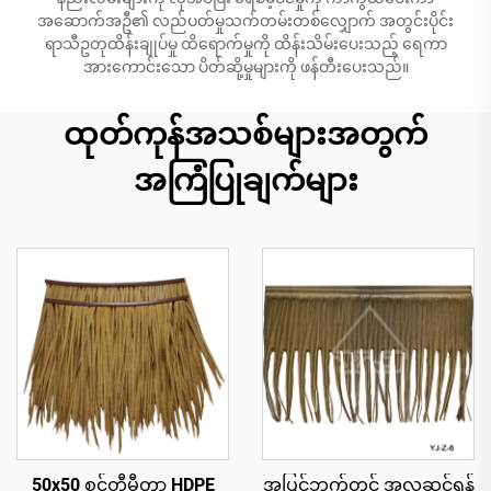
အဆောက်အဦ၏ လည်ပတ်မှုသက်တမ်းတစ်လျှောက် အတွင်းပိုင်း
ရာသီဥတုထိန်းချုပ်မှု ထိရောက်မှုကို ထိန်းသိမ်းပေးသည့် ရေကာ
အားကောင်းသော ပိတ်ဆို့မှုများကို ဖန်တီးပေးသည်။
ထုတ်ကုန်အသစ်များအတွက်
အကြံပြုချက်များ
50x50 စင်တီမီတာ HDPE
အပြင်ဘက်တွင် အလှဆင်ရန်