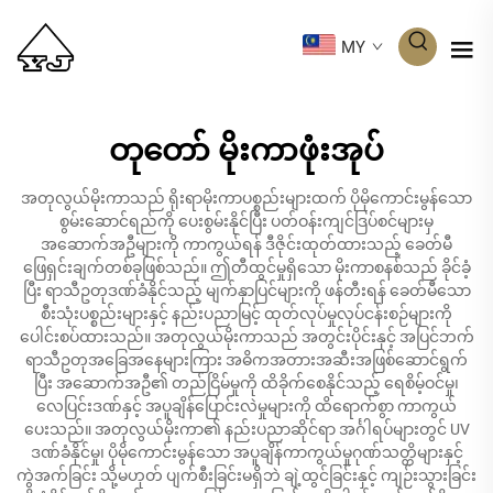
MY
တုတော် မိုးကာဖုံးအုပ်
အတုလွယ်မိုးကာသည် ရိုးရာမိုးကာပစ္စည်းများထက် ပိုမိုကောင်းမွန်သော
စွမ်းဆောင်ရည်ကို ပေးစွမ်းနိုင်ပြီး ပတ်ဝန်းကျင်ဒြပ်စင်များမှ
အဆောက်အဦများကို ကာကွယ်ရန် ဒီဇိုင်းထုတ်ထားသည့် ခေတ်မီ
ဖြေရှင်းချက်တစ်ခုဖြစ်သည်။ ဤတီထွင်မှုရှိသော မိုးကာစနစ်သည် ခိုင်ခံ့
ပြီး ရာသီဥတုဒဏ်ခံနိုင်သည့် မျက်နှာပြင်များကို ဖန်တီးရန် ခေတ်မီသော
စီးသုံးပစ္စည်းများနှင့် နည်းပညာမြင့် ထုတ်လုပ်မှုလုပ်ငန်းစဉ်များကို
ပေါင်းစပ်ထားသည်။ အတုလွယ်မိုးကာသည် အတွင်းပိုင်းနှင့် အပြင်ဘက်
ရာသီဥတုအခြေအနေများကြား အဓိကအတားအဆီးအဖြစ်ဆောင်ရွက်
ပြီး အဆောက်အဦ၏ တည်ငြိမ်မှုကို ထိခိုက်စေနိုင်သည့် ရေစိမ့်ဝင်မှု၊
လေပြင်းဒဏ်နှင့် အပူချိန်ပြောင်းလဲမှုများကို ထိရောက်စွာ ကာကွယ်
ပေးသည်။ အတုလွယ်မိုးကာ၏ နည်းပညာဆိုင်ရာ အင်္ဂါရပ်များတွင် UV
ဒဏ်ခံနိုင်မှု၊ ပိုမိုကောင်းမွန်သော အပူချိန်ကာကွယ်မှုဂုဏ်သတ္တိများနှင့်
ကွဲအက်ခြင်း သို့မဟုတ် ပျက်စီးခြင်းမရှိဘဲ ချဲ့ထွင်ခြင်းနှင့် ကျဉ်းသွားခြင်း