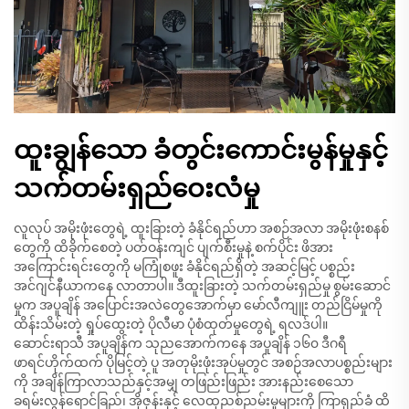
ထူးချွန်သော ခံတွင်းကောင်းမွန်မှုနှင့်
သက်တမ်းရှည်ဝေးလံမှု
လူလုပ် အမိုးဖုံးတွေရဲ့ ထူးခြားတဲ့ ခံနိုင်ရည်ဟာ အစဉ်အလာ အမိုးဖုံးစနစ်
တွေကို ထိခိုက်စေတဲ့ ပတ်ဝန်းကျင် ပျက်စီးမှုနဲ့ စက်ပိုင်း ဖိအား
အကြောင်းရင်းတွေကို မကြုံစဖူး ခံနိုင်ရည်ရှိတဲ့ အဆင့်မြင့် ပစ္စည်း
အင်ဂျင်နီယာကနေ လာတာပါ။ ဒီထူးခြားတဲ့ သက်တမ်းရှည်မှု စွမ်းဆောင်
မှုက အပူချိန် အပြောင်းအလဲတွေအောက်မှာ မော်လီကျူး တည်ငြိမ်မှုကို
ထိန်းသိမ်းတဲ့ ရှုပ်ထွေးတဲ့ ပိုလီမာ ပုံစံထုတ်မှုတွေရဲ့ ရလဒ်ပါ။
ဆောင်းရာသီ အပူချိန်က သုညအောက်ကနေ အပူချိန် ၁၆၀ ဒီဂရီ
ဖာရင်ဟိုက်ထက် ပိုမြင့်တဲ့ ပူ အတုမိုးဖုံးအုပ်မှုတွင် အစဉ်အလာပစ္စည်းများ
ကို အချိန်ကြာလာသည်နှင့်အမျှ တဖြည်းဖြည်း အားနည်းစေသော
ခရမ်းလွန်ရောင်ခြည်၊ အိုဇုန်းနှင့် လေထုညစ်ညမ်းမှုများကို ကြာရှည်ခံ ထိ