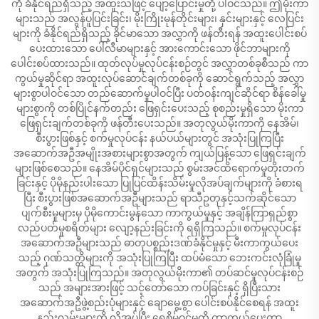
ကို ခံနိုင်ရည်ရှိသည့် အထူးသဖြင့် ပျော့ပြောင်းမှုတို့ ပါဝင်သည်။ ဤမိုးကာ
များသည် အလွန်ပူပြင်းခြင်း၊ မိုးကြိုးမုန်တိုင်းများ၊ နှင်းများနှင့် လေပြင်း
များကို ခံနိုင်ရည်ရှိသည့် ခိုင်မာသော အလွှာကို ဖန်တီးရန် အထူးပေါင်းစပ်
ပေးထားသော ပေါ်လီမာများနှင့် အားကောင်းသော ဖိုင်ဘာများကို
ပေါင်းစပ်ထားသည်။ ထုတ်လုပ်မှုလုပ်ငန်းစဉ်တွင် အလွှာတစ်ခုစီသည် ကာ
ကွယ်မှုဆိုင်ရာ အထူးလုပ်ဆောင်ချက်တစ်ခုကို ဆောင်ရွက်သည့် အလွှာ
များစွာပါဝင်သော တည်ဆောက်မှုပါဝင်ပြီး ပတ်ဝန်းကျင်ဆိုင်ရာ စိန်ခေါ်မှု
များစွာကို တစ်ပြိုင်နက်တည်း ဖြေရှင်းပေးသည့် စုစည်းမှုရှိသော မိုးကာ
ဖြေရှင်းချက်တစ်ခုကို ဖန်တီးပေးသည်။ အတုလွယ်မိုးကာကို နေအိမ်၊
စီးပွားဖြစ်နှင့် စက်မှုလုပ်ငန်း နယ်ပယ်များတွင် အသုံးပြုကြပြီး
အဆောက်အဦအမျိုးအစားများစွာအတွက် ကျယ်ပြန့်သော ဖြေရှင်းချက်
များဖြစ်စေသည်။ နေအိမ်ပိုင်ရှင်များသည် စွမ်းအင်ထိရောက်မှုတိုးတက်
ခြင်းနှင့် ပိုမိုနည်းပါးသော ပြုပြင်ထိန်းသိမ်းမှုလိုအပ်ချက်များကို ခံစားရ
ပြီး စီးပွားဖြစ်အဆောက်အဦများသည် ရာသီဥတုနှင့်သက်ဆိုင်သော
ပျက်စီးမှုများမှ ပိုမိုကောင်းမွန်သော ကာကွယ်မှုနှင့် အချိန်ကြာရှည်စွာ
လည်ပတ်မှုစရိတ်များ လျော့နည်းခြင်းကို ရရှိကြသည်။ စက်မှုလုပ်ငန်း
အဆောက်အဦများသည် ဓာတုပစ္စည်းဒဏ်ခံနိုင်မှုနှင့် မီးကာကွယ်ပေး
သည့် ဂုဏ်သတ္တိများကို အသုံးပြုကြပြီး ထပ်မံသော ဘေးကင်းလုံခြုံမှု
အတွက် အသုံးပြုကြသည်။ အတုလွယ်မိုးကာ၏ တပ်ဆင်မှုလုပ်ငန်းစဉ်
သည် အများအားဖြင့် သင့်တော်သော ကပ်ခြင်းနှင့် ရှိပြီးသား
အဆောက်အဦဖွဲ့စည်းပုံများနှင့် ချောမွေ့စွာ ပေါင်းစပ်နိုင်စေရန် အထူး
နည်းလမ်းများကို လိုအပ်ပြီး ရေစိမ့်ဝင်မှုကို ကာကွယ်ပေးကာ