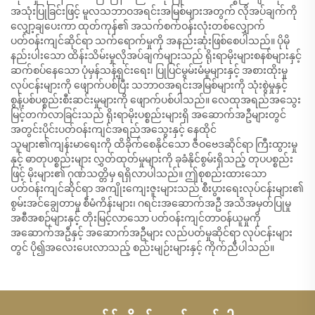
အသုံးပြုခြင်းဖြင့် မူလသဘာဝအရင်းအမြစ်များအတွက် လိုအပ်ချက်ကို
လျှော့ချပေးကာ ထုတ်ကုန်၏ အသက်စက်ဝန်းလုံးတစ်လျှောက်
ပတ်ဝန်းကျင်ဆိုင်ရာ သက်ရောက်မှုကို အနည်းဆုံးဖြစ်စေပါသည်။ ပိုမို
နည်းပါးသော ထိန်းသိမ်းမှုလိုအပ်ချက်များသည် ရိုးရာမိုးများစနစ်များနှင့်
ဆက်စပ်နေသော ပုံမှန်သန့်ရှင်းရေး၊ ပြုပြင်မွမ်းမံမှုများနှင့် အစားထိုးမှု
လုပ်ငန်းများကို ဖျောက်ပစ်ပြီး သဘာဝအရင်းအမြစ်များကို သုံးစွဲမှုနှင့်
စွန့်ပစ်ပစ္စည်းစီးဆင်းမှုများကို ဖျောက်ပစ်ပါသည်။ လေထုအရည်အသွေး
မြင့်တက်လာခြင်းသည် ရိုးရာမိုးပစ္စည်းများရှိ အဆောက်အဦများတွင်
အတွင်းပိုင်းပတ်ဝန်းကျင်အရည်အသွေးနှင့် နေထိုင်
သူများ၏ကျန်းမာရေးကို ထိခိုက်စေနိုင်သော ဇီဝဗေဒဆိုင်ရာ ကြီးထွားမှု
နှင့် ဓာတုပစ္စည်းများ လွှတ်ထုတ်မှုများကို ခုခံနိုင်စွမ်းရှိသည့် တုပပစ္စည်း
ဖြင့် မိုးများ၏ ဂုဏ်သတ္တိမှ ရရှိလာပါသည်။ ဤစုစည်းထားသော
ပတ်ဝန်းကျင်ဆိုင်ရာ အကျိုးကျေးဇူးများသည် စီးပွားရေးလုပ်ငန်းများ၏
စွမ်းအင်ချွေတာမှု စီမံကိန်းများ၊ ဂရင်းအဆောက်အဦ အသိအမှတ်ပြုမှု
အစီအစဉ်များနှင့် တိုးမြင့်လာသော ပတ်ဝန်းကျင်တာဝန်ယူမှုကို
အဆောက်အဦနှင့် အဆောက်အဦများ လည်ပတ်မှုဆိုင်ရာ လုပ်ငန်းများ
တွင် ပို၍အလေးပေးလာသည့် စည်းမျဉ်းများနှင့် ကိုက်ညီပါသည်။