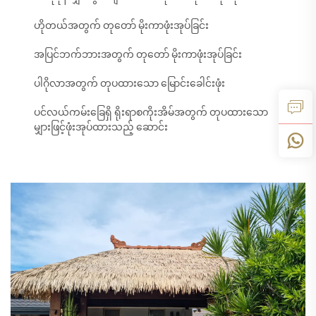
ဟိုတယ်အတွက် တုတော် မိုးကာဖုံးအုပ်ခြင်း
အပြင်ဘက်ဘားအတွက် တုတော် မိုးကာဖုံးအုပ်ခြင်း
ပါဂိုလာအတွက် တုပထားသော မြောင်းခေါင်းဖုံး
ပင်လယ်ကမ်းခြေရှိ ရိုးရာစကိုးအိမ်အတွက် တုပထားသော
မျှားဖြင့်ဖုံးအုပ်ထားသည့် ဆောင်း