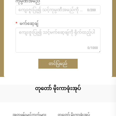
ကုမ္ပဏီအမည်
0/200
မက်ဆေ့ချ်
0/1000
တင်ပြမည်
တုတော် မိုးကာဖုံးအုပ်
အတုဖုန်းမျှင်ကွက်များ
တုတော် မိုးကာဖုံးအုပ်