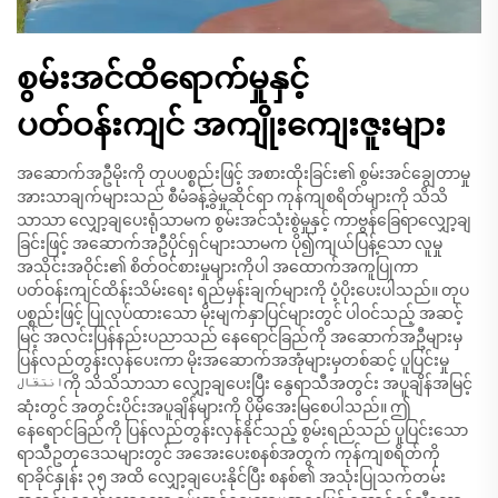
စွမ်းအင်ထိရောက်မှုနှင့်
ပတ်ဝန်းကျင် အကျိုးကျေးဇူးများ
အဆောက်အဦမိုးကို တုပပစ္စည်းဖြင့် အစားထိုးခြင်း၏ စွမ်းအင်ချွေတာမှု
အားသာချက်များသည် စီမံခန့်ခွဲမှုဆိုင်ရာ ကုန်ကျစရိတ်များကို သိသိ
သာသာ လျှော့ချပေးရုံသာမက စွမ်းအင်သုံးစွဲမှုနှင့် ကာဗွန်ခြေရာလျှော့ချ
ခြင်းဖြင့် အဆောက်အဦပိုင်ရှင်များသာမက ပို၍ကျယ်ပြန့်သော လူမှု
အသိုင်းအဝိုင်း၏ စိတ်ဝင်စားမှုများကိုပါ အထောက်အကူပြုကာ
ပတ်ဝန်းကျင်ထိန်းသိမ်းရေး ရည်မှန်းချက်များကို ပံ့ပိုးပေးပါသည်။ တုပ
ပစ္စည်းဖြင့် ပြုလုပ်ထားသော မိုးမျက်နှာပြင်များတွင် ပါဝင်သည့် အဆင့်
မြင့် အလင်းပြန်နည်းပညာသည် နေရောင်ခြည်ကို အဆောက်အဦများမှ
ပြန်လည်တွန်းလှန်ပေးကာ မိုးအဆောက်အအုံများမှတစ်ဆင့် ပူပြင်းမှု
انتقالကို သိသိသာသာ လျှော့ချပေးပြီး နွေရာသီအတွင်း အပူချိန်အမြင့်
ဆုံးတွင် အတွင်းပိုင်းအပူချိန်များကို ပိုမိုအေးမြစေပါသည်။ ဤ
နေရောင်ခြည်ကို ပြန်လည်တွန်းလှန်နိုင်သည့် စွမ်းရည်သည် ပူပြင်းသော
ရာသီဥတုဒေသများတွင် အအေးပေးစနစ်အတွက် ကုန်ကျစရိတ်ကို
ရာခိုင်နှုန်း ၃၅ အထိ လျှော့ချပေးနိုင်ပြီး စနစ်၏ အသုံးပြုသက်တမ်း