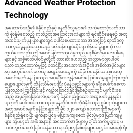
Advanced Weather Protection
Technology
အဆောက်အဦ၏ ခံနိုင်ရည်နှင့် နေထိုင်သူများ၏ သက်တောင့်သက်သာ
ကို စိုးရိမ်စေသည့် ရာသီဥတုအပြောင်းအလဲများကို ရင်ဆိုင်နေရစဉ် အတု
အဆင်းမျက်မှန်ပြားများတွင် ပေါင်းစပ်ထားသော အဆင့်မြင့် ရာသီဥတု
ကာကွယ်မှုနည်းပညာသည် ပတ်ဝန်းကျင်ဆိုင်ရာ စိန်ခေါ်မှုများကို ကာ
ကွယ်ပေးသည်။ ဤအဆင့်မြင့်ကာကွယ်မှုသည် ရေစိမ့်ဝင်မှု၊ လေပါရေ
များနှင့် အစိုဓာတ်ပါဝင်မှုတို့ကို တားဆီးပေးသည့် အလွှာများစွာပါဝင်
သော တည်ဆောက်မှုဖြင့် စတင်ပြီး အဆောက်အဦ၏ အစိတ်အပိုင်းများ
နှင့် အတွင်းဘက်လေထု အရည်အသွေးကို ထိခိုက်စေနိုင်သည်။ အတု
အဆင်းမျက်မှန်ပြားသည် အပူချိန်အလွန်အမင်းပြောင်းလဲမှုများကြားတွင်
ပျော့ပျောင်းမှုကို ထိန်းသိမ်းပေးပြီး ပုံမှန်ပစ္စည်းများကို ချိုးပေါက်စေကာ
ပြန်လည်ချဲ့ထွင်ခြင်းနှင့် ကျဉ်းမြောင်းခြင်းဖြစ်စဉ်များတွင် ပျက်စီးစေ
သည့် အပူချိန်ပြောင်းလဲမှုများကို ခံနိုင်ရည်ရှိသော အထူးမက်မွန်နည်း
ပညာကို ပေါင်းစပ်ထားသည်။ မုန်တိုင်းဒဏ်ကိုခံနိုင်သည့် စွမ်းရည်များက
အတုအဆင်းမျက်မှန်ပြားများကို မိုင် ၁၂၀ ကျော် လေအားကြီးများကို
ခံနိုင်ရည်ရှိစေပြီး မျက်နှာပြင်မှ မပြားမကျစေဘဲ မိုင်းပွဲများ၊ ပြတ်ကျမှု
များ သို့မဟုတ် အနီးအနားရှိ အဆောက်အဦများမှ ချိတ်ဆက်မှုများမှ မ
ကင်းလွတ်စေဘဲ ပြင်းထန်သော ရာသီဥတုဖြစ်စဉ်များအတွင်း အရေးကြီး