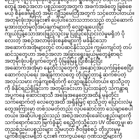
တွေနဲ့ အစဉ်အလာ ပစ္စည်းတွေအတွက် အခက်အခဲတွေ ဖြစ်စေ
မယ့် စိန်ခေါ်မှုရှိတဲ့ အမိုး ဂျီသြမေတြီအတွက် သင့်တော်ပါတယ်။
အတုမိုးဖုံးအုပ်ခြင်း၏ ပေါ့ပါးသောသဘာဝသည် တည်ဆောက်
မှုအားထုတ်မှုလိုအပ်ချက်များကို လျှော့ချပေးပြီး
ကျယ်ပြန့်သောအားဖြည့်သွင်းမှု ပြုပြင်ပြောင်းလဲမှုမရှိဘဲ ပို
လေးတဲ့ အစဉ်အလာမိုးဖုံးစနစ်များကို မခံနိုင်သော
အဆောက်အအုံများတွင် တပ်ဆင်နိုင်သည်။ ကျွမ်းကျင်တဲ့ တပ်
ဆင်သူတွေဟာ အစဉ်အလာ အခြားရွေးချယ်မှုတွေနဲ့စာရင်
အတုမိုးဖုံးပရိုဂျက်တွေကို ပိုမြန်မြန် ပြီးစီးနိုင်ပြီး
အဆောက်အအုံမှာ နေထိုင်သူတွေကို အနှောင့်အယှက်ဖြစ်စေပြီး
ဆောက်လုပ်ရေး အချိန်ကာလတွေ တိုးမြှင့်တာနဲ့ ဆက်စပ်တဲ့
အလုပ်သမား ကုန်ကျစရိတ်ကို လျှော့ချနိုင်ပါတယ်။ ရာသီဥတု
ကို ခံနိုင်ရည်ရှိခြင်းက အတုမိုးခင်းဟာ ပြင်းထန်တဲ့ သဲကန္တာရ
အပူကနေ ဆောင်းရာသီ အခြေအနေတွေအထိနဲ့ မုန်တိုင်း
သက်ရောက်တဲ့ လေတွေအထိ အရှိန်မြင့် ရာသီဥတု ပြောင်းလဲမှု
တွေအကြားမှာ တစ်သမတ်တည်း လုပ်ဆောင်တာ သေချာစေပါ
တယ်။ အဆိုပါပစ္စည်းသည် အစဉ်အလာမိုးခေါင်ပစ္စည်းများကို
သက်ရောက်သော မြက်ခွံနှင့် ရေညှိကဲ့သို့သော UV ထိတွေ့မှု၊ ဓာ
တုညစ်ညမ်းပစ္စည်းများ သို့မဟုတ် ဇီဝဖြစ်စဉ် တိုးပွားမှုမှ
ပျက်စီးခြင်းမရှိဘဲ ၎င်း၏ ကာကွယ်ရေး ဂုဏ်သတ္တိများကို