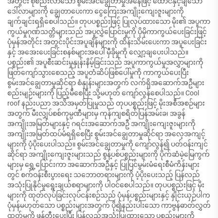
အတွင်း စုစည်းလာသော စွမ်းအင်ချွေတာမှုအနေဖြင့် ထောင်နှင့်ချီသော
ဒေါ်လာများကို ချွေတာပေးကာ ငွေကြေးအကျိုးကျေးဇူးများကို
ချက်ချင်းရရှိစေပါသည်။ တုပပစ္စည်းဖြင့် ပြုလုပ်ထားသော မိုး၏ အပူကာ
ကွယ်မှုဂုဏ်သတ္တိများသည် အပူလွှဲပြောင်းမှုကို ပိုမိုကာကွယ်ပေးခြင်းဖြင့်
ပုံမှန်အတိုင်း အတွင်းပိုင်းအပူချိန်များကို ထိန်းသိမ်းပေးကာ အပူပေးခြင်း
နှင့် အအေးပေးခြင်းစနစ်များအပေါ် မှီခိုမှုကို လျှော့ချပေးပါသည်။
ပစ္စည်း၏ အပူစီးဆင်းမှုနှုန်းနိမ့်ခြင်းသည် အပူကာကွယ်မှုအလွှာများကို
ဖြတ်ကျော်သွားစေသည့် အပူတံဆိပ်ဖြစ်ပေါ်မှုကို ကာကွယ်ပေးပြီး
စွမ်းအင်ချွေတာမှုဆိုင်ရာ စံနှုန်းများအတွက် လက်ရှိအဆောက်အဦများ
စည်းမျဉ်းများကို ပြည့်မီစေပြီး သို့မဟုတ် ကျော်လွန်စေပါသည်။ Cool
roof နည်းပညာ အသိအမှတ်ပြုမှုသည် တုပပစ္စည်းဖြင့် မိုးအစီအစဉ်များ
အတွက် မီးလျှပ်စစ်ကုမ္ပဏီများမှ ကုန်ကျစရိတ်ပြန်အမ်းခ၊ အခွန်
အကျိုးအမြတ်များနှင့် ဂရင်းအဆောက်အဦ အကျိုးကျေးဇူးများကို
အကျိုးအမြတ်ထပ်မံရရှိစေပြီး စွမ်းအင်ချွေတာမှုဆိုင်ရာ အလေ့အကျင့်
များကို ပံ့ပိုးပေးပါသည်။ စွမ်းအင်ချွေတာမှုကို ကျော်လွန်၍ ပတ်ဝန်းကျင်
ဆိုင်ရာ အကျိုးကျေးဇူးများသည် စွန့်ပစ်ပစ္စည်းများကို ပိုက်ဆံမဲ့မြေကွက်
များမှ ရွှေ့ပြောင်းကာ အဆောက်အဦနှင့် ပြုပြင်မွမ်းမံရေးစီမံကိန်းများ
တွင် စက်ဝန်းစီးပွားရေး သဘောတရားများကို ပံ့ပိုးပေးသည့် ပြန်လည်
အသုံးပြုနိုင်မှုရွေးချယ်စရာများကို ပါဝင်စေပါသည်။ တုပပစ္စည်းဖြင့် မိုး
များကို ထုတ်လုပ်ခြင်းလုပ်ငန်းစဉ်သည် ပုံမှန်ပစ္စည်းများနှင့် နှိုင်းယှဉ်ပါက
ပုံမှန်မဟုတ်သော ပစ္စည်းများအတွက် ပို၍နည်းပါးသော ကာဗွန်ဓာတ်လွှတ်
ထုတ်မှုကို ဖန်တီးပေးပြီး ပြန်လည်အသုံးပြုထားသော ပစ္စည်းများကို