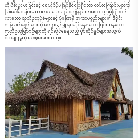
ကို ဖိစီးမှုပေးခြင်းနှင့် ရေယိုစိမ့်မှု ဖြစ်နိုင်ခြေရှိသော လမ်းကြောင်းများကို
ဖြစ်ပေါ်စေခြင်းမှ ကာကွယ်ပေးသည်။ ဤနည်းလမ်းသည် ပိုမိုပြင်းထန်
လာသော ရာသီဥတုပုံစံများနှင့် ပုံမှန်အမိုးအကာပစ္စည်းများ၏ ဒီဇိုင်း
ကန့်သတ်ချက်များကို ကျော်လွန်၍ ရင်ဆိုင်နေရသော ပြင်းထန်သော
ရာသီဥတုဖြစ်စဉ်များကို ရင်ဆိုင်နေရသည့် ပိုင်ဆိုင်ရှင်များအတွက်
စိတ်ချရမှုကို ပေးစွမ်းပေးသည်။