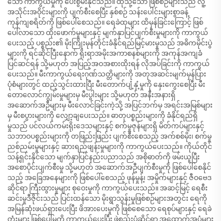
သော ကာကွယ်မှုကို ပေးစွမ်းနိုင်သည်။ ထိုသို့သော ဖြစ်စဉ်များသည် လူ့
အသိုင်းအဝိုင်းများကို ပျက်စီးစေပြီး နှစ်စဉ် သန်းပေါင်းများစွာခန့်
ကုန်ကျစရိတ်ကို ဖြစ်ပေါ်စေသည်။ ရေခဲထုများ ထိမှန်ခြင်းကြောင့် ဖြစ်
ပေါ်လာသော ထိုးဖောက်မှုများနှင့် မျက်နှာပြင်ပျက်စီးမှုများကို ကာကွယ်
ပေးသည့် ပစ္စည်း၏ မိုးကြိုးမုန်တိုင်းခံနိုင်ရည်မြင့်မားမှုသည် အဓိကမိုင်းပွဲ
များကို ရင်ဆိုင်ပြီးနောက် ရိုးရာအမိုးအကာစနစ်များကို အကုန်အကျခံ
ပြင်ဆင်ရန် သို့မဟုတ် အပြည့်အဝအစားထိုးရန် လိုအပ်ခြင်းကို ကာကွယ်
ပေးသည်။ မီးကာကွယ်ရေးဂုဏ်သတ္တိများကို အတုအဆင်းမျက်မှန်ပြား
ပုံစံများတွင် ထည့်သွင်းထားပြီး မီးတောက်ပျံ့နှံ့မှုကို နှေးကွေးစေပြီး မီး
တောလောင်ကျွမ်းမှုများမှ မီးပွါးများ သို့မဟုတ် အနီးအနားရှိ
အဆောက်အဦများမှ မီးလောင်ခြင်းကဲ့သို့ အပြင်ဘက်မှ အရင်းအမြစ်များ
မှ မီးစပွားများကို လျှော့ချပေးသည်။ ဓာတုပစ္စည်းများကို ခံနိုင်ရည်ရှိ
မှုသည် ပင်လယ်ကမ်းရိုးဒေသများနှင့် စက်မှုဇုန်များရှိ မိတ်ကပ်များနှင့်
သဘာဝပစ္စည်းများကို တဖြည်းဖြည်း ပျက်စီးစေသည့် အက်စစ်မိုး၊ စက်မှု
ညစ်ညမ်းမှုများနှင့် ဆားရည်ဖျန်းမှုများကို ကာကွယ်ပေးသည်။ ကိုယ်တိုင်
သန့်ရှင်းနိုင်သော မျက်နှာပြင်နည်းပညာသည် အစိုဓာတ်ကို ဖမ်းယူပြီး
အစောပိုင်းပျက်စီးမှု သို့မဟုတ် အဆောက်အဦပျက်စီးမှုကို ဖြစ်ပေါ်စေနိုင်
သည့် အခြေအနေများကို ဖြစ်ပေါ်စေသည့် ဖုန်မှုန့်၊ အမှိုက်များနှင့် ဇီဝဗေဒ
ဆိုင်ရာ ကြီးထွားမှုများ စုဝေးမှုကို ကာကွယ်ပေးသည်။ အဆင့်မြင့် ရေစီး
ဆင်းမှုဒီဇိုင်းသည် ပြင်းထန်သော မိုးရွာသွန်းမှုဖြစ်စဉ်များအတွင်း ရေကို
အမြန်ဆုံးဖယ်ရှားပေးပြီး ဖိအားပေးမှုကို ဖြစ်စေသော ရေစုပ်များနှင့် ရေခဲ
တုံးများ ဖြစ်ပေါ်မှုကို ကာကွယ်ပေးပြီး ဖွဲ့စည်းပုံဆိုင်ရာ အထောက်အပံ့များ