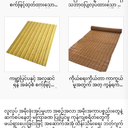
စက်ဖြင့်ထုတ်ထားသော
သဘာဝပြုလုပ်ထားသော ဖရုံ
သဘာဝအလှဆင်ခေါင်းမိုး
ရွက်များ၊ ယူဗီရောင်ခြည်
ပြား၊ ၁၅ နှစ်အထိ ယူဗီ
ခံနိုင်ရည်ရှိခြင်း
ခံနိုင်ရည်ရှိသော ပူပြင်းသော
ဒေသရှိ အပန်းဖြေစခန်းများ
အတွက်
ကမ္ဘာ့ပြင်ပနှင့် အလှဆင်
ကိုယ်ရေးကိုယ်တာ ကာကွယ်
ရန် အခဲပုံစံ စက်ဖြင့်
မှုအတွက် အတု ကွန်ရက်
ထုတ်ထားသော ထန်းကောင်း
စည်းရိုး cu roll 1.8x10 မီတာ
ပြားများ 15x90 စင်တီမီတာ
လူလုပ် အမိုးဖုံးအုပ်မှုဟာ အစဉ်အလာ အမိုးအကာပစ္စည်းတွေနဲ့
ဆက်စပ်နေတဲ့ မကြာခဏ ပြုပြင်မှု ကုန်ကျစရိတ်တွေကို
ဖယ်ရှားပေးခြင်းဖြင့် အဆောက်အအုံ ထိန်းသိမ်းရေး ဘတ်ဂျက်