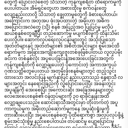
တွေကို ပြောင်းလဲစေတဲ့ သိသာတဲ့ ကုန်ကျစရိတ် ထိရောက်မှုကို
ပေးပါတယ်။ အိမ်ရှင်တွေဟာ အစားထိုးမှု စက်ဝန်းတွေ
လျော့နည်းလာလို့ သိသာတဲ့ ချွေတာမှုတွေကို ခံစားရပါတယ်၊
အကြောင်းက အတုအပ ဖုံးအုပ်ထားတဲ့ အမိုးဟာ အဓိက
အပြောင်းအလဲတွေ (သို့) စနစ် အပြည့်အဝ ပြုပြင်မှု မလိုပဲ
ဆယ်စုနှစ်တွေချီပြီး တည်ဆောက်မှု မပျက်စီးမှုကို ထိန်းသိမ်း
ပေးလို့ပါ။ ဆောက်လုပ်ရေးလုပ်ငန်းများတွင် အသုံးပြုသော
အုတ်တံများနှင့် အုတ်တံများ၏ အစိတ်အပိုင်းများ စွမ်းအင်ထိ
ရောက်မှုက အခြားအကျိုးကျေးဇူးတစ်ခုဖြစ်ပါတယ် လူလုပ်မိုး
ခင်းက တစ်နှစ်လုံး အပူပေးခြင်းနဲ့အအေးပေးခြင်းအတွက်
ကုန်ကျစရိတ်ကို လျှော့ချပေးတဲ့ ပိုကောင်းတဲ့ အကာအကွယ်
ဂုဏ်သတ္တိတွေပေးတယ် အတုမိုးဖုံးစနစ်များတွင် ထည့်သွင်း
ထားသော အလင်းပြန် မျက်နှာပြင် နည်းပညာသည် နွေရာသီ လ
များအတွင်း နေရောင်ခြည်ကို လွှဲပြောင်းပေးပြီး အခန်းတွင်း
အပူချိန်ကို အေးစေပြီး အကောင်းဆုံး အခြေအနေများတွင်
လေအေးပေးစနစ်၏ ဝန်ထုပ်များကို ၃၀ ရာခိုင်နှုန်းအထိ
လျှော့ချပေးသည်။ ဆောင်းရာသီအတွင်းမှာ တိုးတက်တဲ့ အပူ
ကာကွယ်မှုက အမိုးတည်ဆောက်မှုကနေ အပူဆုံးရှုံးမှုကို
တားဆီးပေးပြီး အပူပေးစနစ်တွေ ပိုထိရောက်စွာ အလုပ်လုပ်ဖို့နဲ့
စွမ်းအင်သုံးစွဲမှု နည်းစေပါတယ်။ တပ်ဆင်မှု ပျော့ပြောင်းမှု
ကြောင့် လူလုပ်မိုးဖုံးလွှမ်းမှုတွေဟာ ရှုပ်ထွေးတဲ့ ဗိသုကာ ဒီဇိုင်း