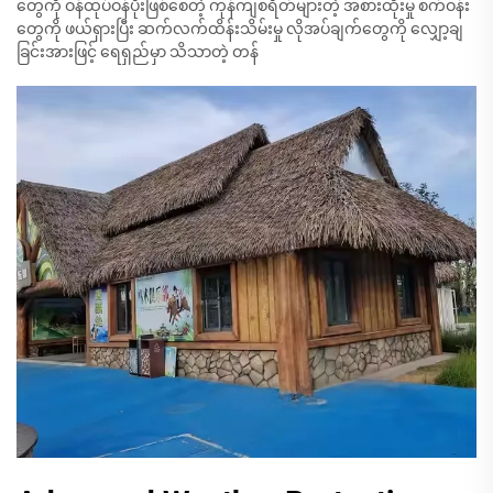
တွေကို ဝန်ထုပ်ဝန်ပိုးဖြစ်စေတဲ့ ကုန်ကျစရိတ်များတဲ့ အစားထိုးမှု စက်ဝန်း
တွေကို ဖယ်ရှားပြီး ဆက်လက်ထိန်းသိမ်းမှု လိုအပ်ချက်တွေကို လျှော့ချ
ခြင်းအားဖြင့် ရေရှည်မှာ သိသာတဲ့ တန်