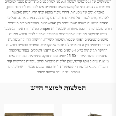
השימושים של גג סינטיטי לעומת גג טבעי למתקבטים מתרחבים מעבר למכסים
פשוטים של גגות. בתי מלון משתמשים בחומרים אלו לכבינות ליד הבר pool,
פאבליאונים של מסעדות, חדרי טיפול בספא ובתי חוף. הגיוון מאפשר
לארכיטקטים לשמור על נושאים טרופיים עקביים בכל המתקבטים. תהליכי
ההתקנה שונים בצורה משמעותית בין האפשרויות, כאשר חומרים סינטיים
דורשים מערכות הרכבה מיוחדות שמבטיחות proper ונטיציה ודראינה. גג טבעי
דורש טכניקות מסורטיות מסורתיות שמועברות מדור לדור, ודורש אמנים
מיומנים שמבינים דפוסי שכבות ושיטות קשירה. דרישות תחזוקה משתנות
בצורה דרמטית בין גג סינטיטי לגג טבעי למתקבטים. חומרים טבעיים דורשים
החלפה תקופתית כל 8-15 שנים בהתאם לתנאי האקלים, בעוד שחלופות
סינטיות יכולות לשרוד 25-50 שנים עם תחזוקה מינימלית. עמידות לאש
מייצגת שיקול נוסף קריטי, שכן חלופות סינטיות לרוב עומדות בדרישות קוד
הבניין הבינלאומי למדדי התפשטות להט, בעוד שגבש טבעי דורש טיפולים
נוספים נגד בעירה וביטוח מיוחד.
המלצות למוצר חדש