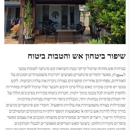
שיפור ביטחון אש והטבות ביטוח
בטיחות אש מהווה שיקול קריטי בעת השוואת קש סינתטי לעומת טבעי
לمنتجות, כאשר חומרים סינתטיים מציעים יתרונות משמעותיים המגנים על
האורחים, מפחיתים אחריות ומקטינים בצורה ניכרת את עלות הביטוח. לקש
טבעי יש סיכון עקרוני באש בגלל טיבו היבש והבער שלו שיכול להצית במהירות
ולהפיץ להבות לכל מבנה בתוך דקות. חברות ביטוח מכירות בסיכונים הללו על
ידי הטלת פרמיות גבוהות יותר, הגבלות כיסוי ודרישות בטיחות מורכזות
שמגדילות בצורה משמעותית את עלויות התפעול. חומרי קש סינתטיים מגיעים
בדרך כלל לדרגת אש כיתה א' באמצעות תוספי דלקיות מתקדמים המשולבים
בתהליך הייצור, ויוצרים חומרים שמסתיימים מהצתה ומכבים את עצמם כאשר
מוסרים מקורות הלהט. ביצועי האש העדיפים מאפשרים לבעלי המתקנים
להשיג כיסוי ביטוח טוב יותר בפרמיה נמוכה יותר, ובמקביל לעמוד בתקנות בניין