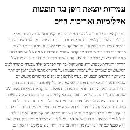
עמידות יוצאת דופן נגד תופעות
אקלימיות ואריכות חיים
היתרון המכריע ביותר של קש סינטיטי לעומת קש טבעי למתקבולים נמצא
ביכולת יוצאת דופן לעמוד במזג אוויר ובערך חיים ממושך, מה שמצמצם בצורה
דרמטית עלויות תפעול ובעיות תחזוקה. חומרי קש סינטיטי עוברים בדיקות
מרחקרות בסביבות מעבדה מבוקרות שמדמות עשרות שנים של חשיפה לתנאי
מזג אוויר קיצוני, כולל קרינת UV עזה, גשמים טורנליים, רוחות בעוצמות של
הוריקן ותנודות טמפרטורה. פרוטוקולי בדיקה קפדניים אלה מבטיחים שהחלפים
הסינטיטיים שומרים על שלמות המבנית ועל מראה אסתטי למשך זמן רב יותר
בהשוואה לחלפים הטבעיים. בעלי מתקבולים נהנים מחומרים סינטיטיים
שמגלים עמידות לאיומים נפוצים שמשפיעים על קש טבעי, כגון הרמת רוח,
חדירת מים ונזקי הרחבה תרמית. תערובות פולימר מתקדמות כוללות מיצבי UV
שמונעים עליית צבע ופירוק החומר, גם באקלימים טרופיים עם חשיפה שמשית
עזה. המבנה המולקולרי של סיבי סינטיטיים עמיד לפירוק תחת מחזורי לחות
מתמידים, מה שמבטל רתיחה ופירוק שמאפייתים חומרי טבעיים בסביבות לחים.
בדיקות עמידות להוריקן מראות שקש סינטיטי לעומת קש טבעי למתקבולים
יכול לעמוד במהירויות רוח שמעל 150 מייל לשעה כאשר מותקן נכון, בהשוואה
לקש טבעי שמתקל בהרבה מהירויות נמוכות יותר. ביצוע מוכשר זה מתרגם