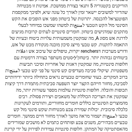
הוריקנים בקטגוריה 5 ותנאי בצורת ממושכת. אמינות זו מבטיחה
שהדיור למשובים יישאר זמין לאורך כל עונה שיא, ולפיכך ממקסמת
הפוטנציאל להכנסה. יתרונות של ביטחון מפני אש הופכים את הקש
הסינטי מול הקש הטבעי לمنتجות למשהו שמשכו במיוחד לבעלי
מתקנים שמדגישים ביטחון. חומרים סינטיים לעתים קרובות מגיעים
לדרגת אש מסוג A, מה שמקטין משמעותית עלויות ביטוח ובעיות של
התאמה לתקנות. קש טבעי מייצג סיכון מובנה מנקודת מבט של אש,
ודורש מערכות דrenchers יקרות, טיפולים של עיכוב אש וعلاות
ביטוחים גבוהות יותר. ביטחוןゲסטים משתפר בצורה דרמטית עם
חלופות סינטיות, מה שמקטין דאגות של אחריות וסיכני תביעות
משפטיות. שיקולי סביבה מעדיפים קש סינטי על פני קש טבעי לمنتجות
ברוב המקרים. בעוד שחומרים טבעיים נראים בתחילה כיותר ידידותיים
לסביבה, מחזור חייהם הקצר יוצר השפעה סביבתית מתמדת דרך קיצות
תכופות והובלה. חלופות סינטיות עולמות מספר עשורות יותר, מה
שמקטין את הצריכה הכוללת של משאבים ויצירת פסולת. רבים
מהמוצרים הסינטיים כוללים חומרים מחזוריים, ותורמים לעקרונות
כלכלה סיבובית. יכולות שמירת צבע מבטיחות שקש סינטי מול קש
טבעי לمنتجות ישמור מראה מושך לאורך מחזור חיים ממושך. חומרים
טבעיים מבהירים, משנים צבע ופותחים כתמים לא מושכים שמורידים
מהאסתטיקה של המתקן. חלופות סינטיות עמידות לפירוק על ידי קרינת