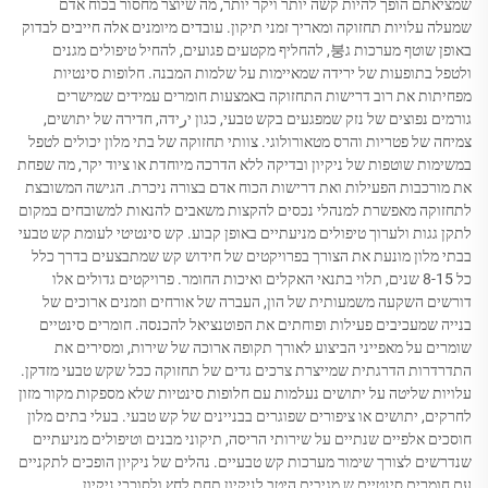
שמציאתם הופך להיות קשה יותר ויקר יותר, מה שיוצר מחסור בכוח אדם
שמעלה עלויות תחזוקה ומאריך זמני תיקון. עובדים מיומנים אלה חייבים לבדוק
באופן שוטף מערכות ג붕, להחליף מקטעים פגועים, להחיל טיפולים מגנים
ולטפל בתופעות של ירידה שמאיימות על שלמות המבנה. חלופות סינטיות
מפחיתות את רוב דרישות התחזוקה באמצעות חומרים עמידים שמישרים
גורמים נפוצים של נזק שמפגעים בקש טבעי, כגון יرידה, חדירה של יתושים,
צמיחה של פטריות והרס מטאורולוגי. צוותי תחזוקה של בתי מלון יכולים לטפל
במשימות שוטפות של ניקיון ובדיקה ללא הדרכה מיוחדת או ציוד יקר, מה שפחת
את מורכבות הפעילות ואת דרישות הכוח אדם בצורה ניכרת. הגישה המשובצת
לתחזוקה מאפשרת למנהלי נכסים להקצות משאבים להנאות למשובחים במקום
לתקן גגות ולערוך טיפולים מניעתיים באופן קבוע. קש סינטיטי לעומת קש טבעי
בבתי מלון מונעת את הצורך בפרויקטים של חידוש קש שמתבצעים בדרך כלל
כל 8-15 שנים, תלוי בתנאי האקלים ואיכות החומר. פרויקטים גדולים אלו
דורשים השקעה משמעותית של הון, העברה של אורחים וזמנים ארוכים של
בנייה שמעכיבים פעילות ופוחתים את הפוטנציאל להכנסה. חומרים סינטיים
שומרים על מאפייני הביצוע לאורך תקופה ארוכה של שירות, ומסירים את
התדרדרות הדרגתית שמייצרת צרכים גדים של תחזוקה ככל שקש טבעי מזדקן.
עלויות שליטה על יתושים נעלמות עם חלופות סינטיות שלא מספקות מקור מזון
לחרקים, יתושים או ציפורים שפוגרים בבניינים של קש טבעי. בעלי בתים מלון
חוסכים אלפיים שנתיים על שירותי הריסה, תיקוני מבנים וטיפולים מניעתיים
שנדרשים לצורך שימור מערכות קש טבעיים. נהלים של ניקיון הופכים לתקניים
עם חומרים סינטיים ש מגיבים היטב לניקיון תחת לחץ ולסוככי ניקיון