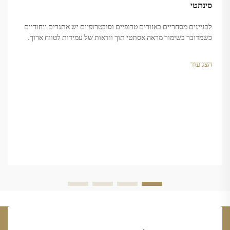
סינתטי
לבניינים מסחריים באזורים טרופיים וסובטרופיים יש אתגרים ייחודיים
כשמדובר בשימור מראה אסתטי תוך וודאות של עמידות לטווח ארוך.
חומרי גג וקישוט מסורתיים לעתים קרובות לא עומדים במשימה כאשר
הם נחשפים לקרינה חזקה של שמש...
הצג עוד