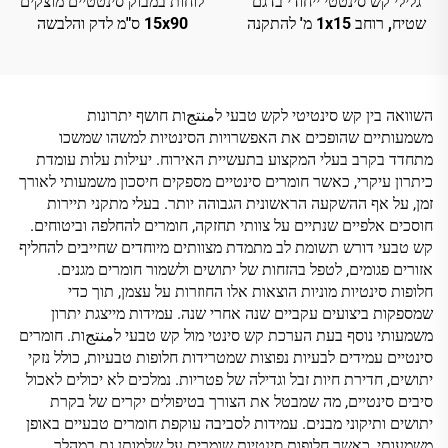
גלילי קש סינטטי ייחודי בדגם
לוחות במבוק סינטטיים מוצקים
שטיח, רוחב 1x15 מ' להתקנה
15x90 ס"מ לדק והלבשה
מהירה
השוואה בין קש סינטיטי לקש טבעי לمنتجות חושף יתרונות
משמעותיים שהופכים את האפשרויות הסינטיות למשהו שמשכו
מתחדד בקרב בעלי המקצוע בתעשיית האירוח. יעילות עלות עומדת
כיתרון עיקרי, כאשר חומרים סינטיים מספקים חיסכון משמעותי לאורך
זמן, על אף ההשקעה הראשונית הגבוהה יותר. בעלי מתקני תיירות
חוסכים אלפיים שנתיים על צוותי תחזקה, חומרים להחלפה וביטוחים.
קש טבעי דורש תשומת לב מתמדת מצוותים מיוחדים שחייבים להחליף
אזורים פגומים, לטפל בהזחות של יתושים ולשמור חומרים מגנים.
חלופות סינטיות מוניות הוצאות אלו החוזרות על עצמן, תוך כדי
שמספקות ביצועים עקביים שנה אחרי שנה. עמידות מייצגת יתרון
משמעותי נוסף בעת הערכת קש סינטי מול קש טבעי לمنتجות. חומרים
סינטיים עמידים לבעיות נפוצות שמטרידות חלופות טבעיות, כולל נזקי
יתושים, חדירת חיות זבל וגדילה של פטריות. נמלכים לא יכולים לאכול
סיבים סינטיים, מה שמבטל את הצורך בטיפולים יקרים של בקרת
יתושים ותיקוני מבנים. עמידות לסביבה עוקפת חומרים טבעיים באופן
משמעותי, כאשר חלופות סינטיות שומרים על שלמותן גם במהלך