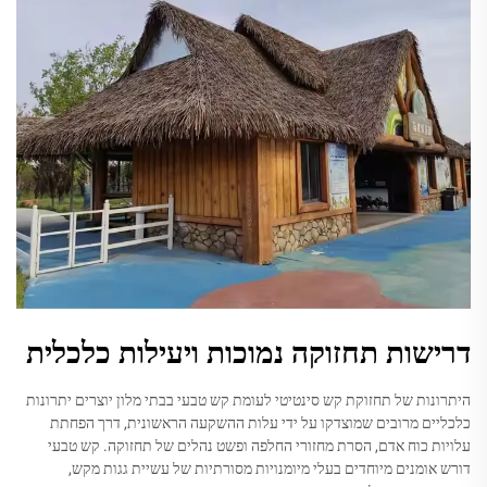
דרישות תחזוקה נמוכות ויעילות כלכלית
היתרונות של תחזוקת קש סינטיטי לעומת קש טבעי בבתי מלון יוצרים יתרונות
כלכליים מרובים שמוצדקו על ידי עלות ההשקעה הראשונית, דרך הפחתת
עלויות כוח אדם, הסרת מחזורי החלפה ופשט נהלים של תחזוקה. קש טבעי
דורש אומנים מיוחדים בעלי מיומנויות מסורתיות של עשיית גגות מקש,