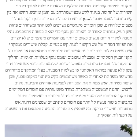
ותקנות בטיחות קפדניות. תכונות הדלקיות נשארות יעילות לאורך כל חיי
השירות של החומר, בניגוד לקש טבעי שמתרחב עם הזמן ומיובש. ההשוואה בין
קש סינתטי לעומת טבעי לمنتجות יוצרת הבדלים מדידים בזמן ריקון במהלך
מצבים של חירום, שכן חומרים סינתטיים נשרפים לאט יותר ומשחררים פחות
עשן רעיל, ונותנים לאורחים והצוות זמן נוסף כדי לצאת בבטחה מהמבנים. נהלי
תגובה למקרי חירום נעשים פשוטים יותר עם חומרים סינתטיים שלא יוצרים
את הפיזור המהיר של אש הקשור לגגות קש טבעיים. קבלת אישורים ממפקחי
אש נעשית בקלות רבה יותר עם אפשרויות סינתטיות המתאימות או עולות על
תקני הבניין המקומיים, ומבטלת עיכובים ועומס נוסף בעלויות תאימות. תהליך
ההתקנה של חומרים סינתטיים מאפשר שילוב של מערכות כיבוי אש וציוד זיהוי
עשן ללא פגיעה במראה האסתטי או בשלמות המבנית. בעלי המתקנים מרוויחים
מחשיפה מופחתת לאחריות כאשר משתמשים בקש סינתטי במקום טבעי, שכן
שיפור בטיחות האש מפחית את הסבירות לפציעות אורחים ותביעות נזקים
לרכוש. ההגנה המשפטית משתפרת בצורה משמעותית עם חומרים המקיימים
את תקני הבטיחות של הענף ומעריכים ניהול סיכונים פרואקטיבי. טיפול
בתביעות ביטוח נעשה קל יותר עם חומרים סינתטיים שמציגים דרגות אש
מתועדות ואישורי בדיקה, מה שמאיץ את סגירת התביעה ומצמצם את ההשפעות
על הפעילות העסקית.