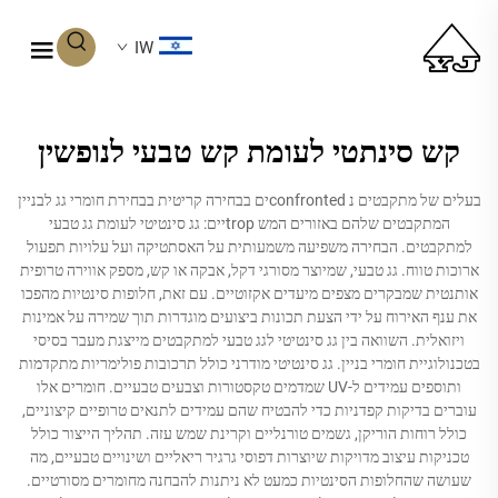
IW
קש סינתטי לעומת קש טבעי לנופשין
בעלים של מתקבטים נ confrontedים בבחירה קריטית בבחירת חומרי גג לבניין
המתקבטים שלהם באזורים המש tropיים: גג סינטיטי לעומת גג טבעי
למתקבטים. הבחירה משפיעה משמעותית על האסתטיקה ועל עלויות תפעול
ארוכות טווח. גג טבעי, שמיוצר מסורגי דקל, אבקה או קש, מספק אווירה טרופית
אותנטית שמבקרים מצפים מיעדים אקזוטיים. עם זאת, חלופות סינטיות מהפכו
את ענף האירוח על ידי הצעת תכונות ביצועים מוגדרות תוך שמירה על אמינות
ויזואלית. השוואה בין גג סינטיטי לגג טבעי למתקבטים מייצגת מעבר בסיסי
בטכנולוגיית חומרי בניין. גג סינטיטי מודרני כולל תרכובות פולימריות מתקדמות
ותוספים עמידים ל-UV שמדמים טקסטורות וצבעים טבעיים. חומרים אלו
עוברים בדיקות קפדניות כדי להבטיח שהם עמידים לתנאים טרופיים קיצוניים,
כולל רוחות הוריקן, גשמים טורנליים וקרינת שמש עזה. תהליך הייצור כולל
טכניקות עיצוב מדויקות שיוצרות דפוסי גרגיר ריאליים ושינויים טבעיים, מה
שעושה שהחלופות הסינטיות כמעט לא ניתנות להבחנה מחומרים מסורטיים.