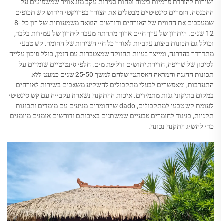
ישירות להורדת פרמיות ביטוח ופחות סגירות עקב מזג אוויר שמשפיעים על
ההכנסה. חומרים סינטיטיים מבטלים את הצורך בפרויקטי חידוש קש תכופים
שמעכבים את החווית של האורחים ודורשים הוצאה משמעותית של הון כל 8-
12 שנים. היתרון של ערך חיים ארוך מתרתח מעבר ליתרון של עמידות בלבד,
וכולל גם תכונות ביצוע עקביות לאורך כל חיי השירות של החומר. קש טבעי
מתדרדר בהדרגה, ומייצר בעיות תחזוקה שמצטברות עם הזמן, כולל סיכון עלייה
לסיכון של שריפה, חדירת יתושים ודליפת מים. חלפי סינטיטיים שומרים על
תכונות ההגנה והמראה האסתטי שלהם למשך 25-50 שנים כמעט ללא
התערבות, ומאפשרים לבעלי מתקבולים להשקיע משאבים בשירות לאורחים
במקום בתיקוני גגות מתמידים. איכות ההתקנה נשארת עקבייה עם קש סינטיטי
לעומת קש טבעי למתקבולים, dado שהחומרים מגיעים עם מימדים ותכונות
תקניות, בניגוד לחומרים טבעיים שמשתנים באיכותם ודורשים אומנים מיומנים
כדי להשיג התקנה נכונה.