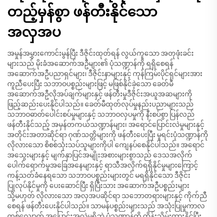
တည့်မှန်စွာ ဖန်တီးနိုင်သော
အလှအပ
အမှုန်အမွှားကောင်းမွန်ပြီး ဒီဇိုင်းထုတ်ရန် လွယ်ကူသော အတုဖုံးခင်း
များသည် မိုးခံအဆောက်အဦများ၏ ပုံသဏ္ဍာန်ကို ရရှိစေရန်
အဆောက်အဦပညာရှင်များ၊ ဒီဇိုင်းနာများနှင့် ကုန်ကြမ်းပိုင်ရှင်များအား
ကူညီပေးပြီး သဘာဝပစ္စည်းများဖြင့် မဖြစ်နိုင်ခဲ့သော ခေတ်မီ
အဆောက်အဦလိုအပ်ချက်များနှင့် ဖန်တီးမှုဒီဇိုင်းအယူအဆများကို
ဖြည့်ဆည်းပေးနိုင်ပါသည်။ ခေတ်မီထုတ်လုပ်မှုနည်းပညာများသည်
သဘာဝဓာတ်ပေါင်းစပ်မှုများနှင့် သဘာဝလှပမှုကို နီးစပ်စွာ ပြန်လည်
ဖန်တီးနိုင်သည့် အမှန်တကယ်သဏ္ဍာန်များ၊ အရောင်ပြောင်းလဲမှုများနှင့်
အတိုင်းအတာဆိုင်ရာ ဂုဏ်သတ္တိများကို ဖန်တီးပေးပြီး မူရင်းပုံသဏ္ဍာန်ကို
လိုလားသော စိစစ်သုံးသပ်သူများကိုပါ ကျေနပ်စေနိုင်ပါသည်။ အရောင်
အသွေးများနှင့် မျက်နှာပြင်အမျိုးအစားများစွာသည် ဒေသအလိုက်
ပေါက်ရောက်မှုအခြေအနေများနှင့် ရာသီအလိုက်ရရှိနိုင်မှုများကြောင့်
ကန့်သတ်ခံနေရသော သဘာဝပစ္စည်းများတွင် မရရှိနိုင်သော ဒီဇိုင်း
ပြုလုပ်နိုင်မှုကို ပေးဆောင်ပြီး ရှိပြီးသား အဆောက်အဦပစ္စည်းများ
သို့မဟုတ် လိုလားသော အလှအပဆိုင်ရာ သဘောတရားများနှင့် ကိုက်ညီ
စေရန် ဖန်တီးပေးနိုင်ပါသည်။ သာမန်ပစ္စည်းများသည် အသုံးပြုမှုကာလ
တစ်လျှောက် အပြောင်းအလဲမရှိဘဲ ပုံသဏ္ဍာန်ကို ထိန်းသိမ်းထားနိုင်ပြီး