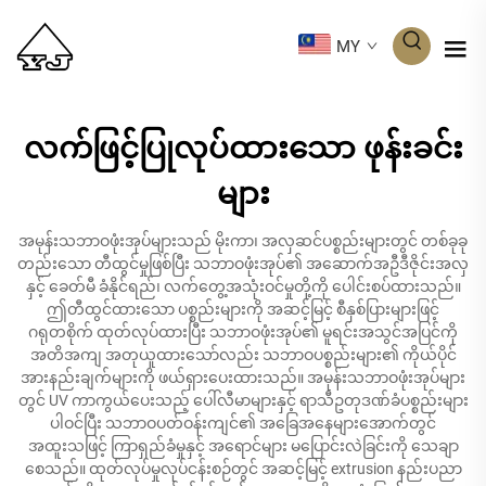
MY
လက်ဖြင့်ပြုလုပ်ထားသော ဖုန်းခင်း
များ
အမုန်းသဘာဝဖုံးအုပ်များသည် မိုးကာ၊ အလှဆင်ပစ္စည်းများတွင် တစ်ခုခု
တည်းသော တီထွင်မှုဖြစ်ပြီး သဘာဝဖုံးအုပ်၏ အဆောက်အဦဒီဇိုင်းအလှ
နှင့် ခေတ်မီ ခံနိုင်ရည်၊ လက်တွေ့အသုံးဝင်မှုတို့ကို ပေါင်းစပ်ထားသည်။
ဤတီထွင်ထားသော ပစ္စည်းများကို အဆင့်မြင့် စီနှစ်ပြားများဖြင့်
ဂရုတစိုက် ထုတ်လုပ်ထားပြီး သဘာဝဖုံးအုပ်၏ မူရင်းအသွင်အပြင်ကို
အတိအကျ အတုယူထားသော်လည်း သဘာဝပစ္စည်းများ၏ ကိုယ်ပိုင်
အားနည်းချက်များကို ဖယ်ရှားပေးထားသည်။ အမုန်းသဘာဝဖုံးအုပ်များ
တွင် UV ကာကွယ်ပေးသည့် ပေါ်လီမာများနှင့် ရာသီဥတုဒဏ်ခံပစ္စည်းများ
ပါဝင်ပြီး သဘာဝပတ်ဝန်းကျင်၏ အခြေအနေများအောက်တွင်
အထူးသဖြင့် ကြာရှည်ခံမှုနှင့် အရောင်များ မပြောင်းလဲခြင်းကို သေချာ
စေသည်။ ထုတ်လုပ်မှုလုပ်ငန်းစဉ်တွင် အဆင့်မြင့် extrusion နည်းပညာ