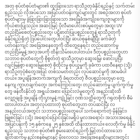
အတု စုပ်တံစုပ်တံများ၏ ထူးခြားသော ရာသီဥတုခံနိုင်ရည်နှင့် သက်တမ်း
ရှည်သည် လိုအပ်သော အပြင်ပတ်ဝန်းကျင်များတွင် အစဉ်အလာ စုပ်တံ
စုပ်တံများမှ ခွဲခြားခြားခြားခြားသော အခြေခံအကျိုးကျေးဇူးများကို
ကိုယ်စားပြုသည်။ အဆင့်မြင့် ပိုလီမာပေါင်းစပ်မှုတွေမှာ အထူး UV
တည်ငြိမ်စေတဲ့ပစ္စည်းတွေ၊ ပဋိဓာတ်ပြုပစ္စည်းတွေနဲ့ ရာသီဥတုကို
ခံနိုင်ရည်ရှိတဲ့ ဒြပ်ပေါင်းတွေပါဝင်ပြီး ဆယ်စုနှစ်ချီပြီး ခက်ခဲတဲ့
ပတ်ဝန်းကျင် အခြေအနေတွေကို ထိတွေ့နေရင်း တည်ဆောက်မှု
တည်ငြိမ်မှုနဲ့ အလှအပကို ထိန်းသိမ်းပေးပါတယ်။ ဒီတုပစ္စည်းတွေဟာ
သဘာဝ စုပ်တံတွေကို စိုစွတ်တဲ့ ရာသီဥတုမှာ ဆွေးမြေ့၊ ဖောင်းပွပြီး
လျင်မြန်စွာ ဆွေးမြေ့စေတဲ့ စိုထိုင်းမှု စုပ်ယူမှုကို ခုခံကာ ပထဝီနေရာ (သို့)
ရာသီဥတုပုံစံတွေအပြင် တစ်သမတ်တည်း လုပ်ဆောင်မှုကို အာမခံပါ
တယ်။ အပူချိန်အတက်အကျကို ခံရတတ်တဲ့ ဇီဝပစ္စည်းတွေမှာ တွေ့
နေကျ ကွာဟချက်တွေ၊ အက်ကြောင်းတွေ၊ တည်ဆောက်မှု ပျက်ကွက်မှု
တွေ ဖန်တီးနိုင်တဲ့ အရွယ်အစား ပြောင်းလဲမှုတွေကို အနည်းဆုံးထိ
လျှော့ချဖို့ အပူချိန် တိုးပွားမှုနဲ့ ကျုံ့ခြင်း ဂုဏ်သတ္တိတွေကို ဂရုတစိုက် စီမံ
ထားပါတယ်။ အတုလုပ်ထားတဲ့ စုပ်တံတွေဟာ တပ်ဆင်ပြီး လ
အနည်းငယ်အတွင်း သဘာဝပစ္စည်းတွေပေါ် သက်ရောက်တဲ့ မှိန်ခြင်း၊
ဖြူစင်ခြင်း (သို့) အရောင်ပြောင်းခြင်းမရှိပဲ မူလအရောင်၊ အသားအရေနဲ့
အပြင်ပန်းကို ၁၅ နှစ်ကနေ ၂၅ နှစ်အထိ ထိန်းထားတယ်။ လေတိုက်မှု ခံနိုင်
ရည်သည် သဘာဝ စုပ်တံ၏ စွမ်းဆောင်ရည်ကို မြှင့်တင်ထားသော
ချိတ်ဆက်မှု နည်းစနစ်များနှင့် မိုးလေဝသ အခြေအနေဆိုးများအတွင်း