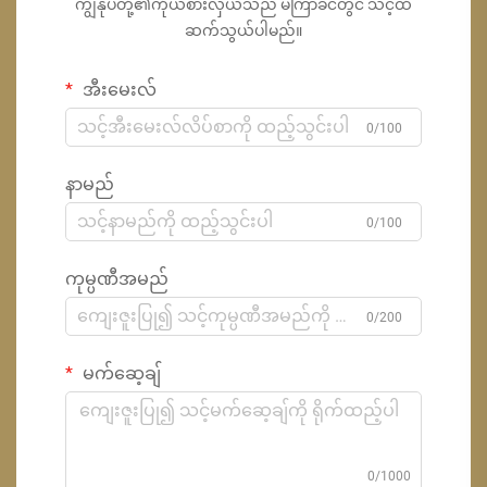
ကျွန်ုပ်တို့၏ကိုယ်စားလှယ်သည် မကြာခင်တွင် သင့်ထံ
ဆက်သွယ်ပါမည်။
အီးမေးလ်
0/100
နာမည်
0/100
ကုမ္ပဏီအမည်
0/200
မက်ဆေ့ချ်
0/1000