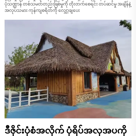
ပုံသဏ္ဌာန် တစ်သမတ်တည်းဖြစ်မှုကို တိုးတက်စေရင်း တပ်ဆင်မှု အချိန်နဲ့
အလုပ်သမား ကုန်ကျစရိတ်ကို လျှော့ချပေး
ဒီဇိုင်းပုံစံအလိုက် ပုံရိပ်အလှအပကို