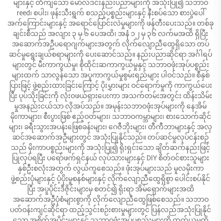
များနှင့် တိကျသော မော်လ်ဒင်းနည်းပညာများကို အသုံးပြု၍ သဘာဝ
reed၊ စပါး၊ ဖုန်းသီးရွက် စသည့်ပစ္စည်းများနှင့် နီးစပ်သော စားပွဲပေါ်
အက်ကြောင်းများနှင့် အရောင်ပြောင်းလဲမှုများကို ဖန်တီးပေးသည်။ တစ်ခု
ချင်းစီသည် အလျား ၃ မှ ၆ ပေအထိ၊ အနံ ၁၂ မှ ၃၆ လက်မအထိ ရှိပြီး
အဆောက်အဦပရောဂျက်များအတွက် လိုက်လျောညီထွေရှိသော တပ်
ဆင်မှုရွေးချယ်စရာများကို ပေးဆောင်သည်။ နည်းပညာဆိုင်ရာ အင်္ဂါရပ်
များတွင် မီးကာကွယ်မှု၊ စိုထိုင်းဆကာကွယ်မှုနှင့် သဘာဝဖုံးအုပ်ပစ္စည်း
များထက် သာလွန်သော အပူကာကွယ်မှုစွမ်းရည်များ ပါဝင်သည်။ စီနှစ်
ပြားဖြင့် ဖွဲ့စည်းထားခြင်းကြောင့် ပိုးမွှားများ ဝင်ရောက်မှုကို ကာကွယ်ပေး
ပြီး ပုပ်သိုးခြင်းကို လုံးဝဖယ်ရှားပေးကာ အသက်တမ်းအတွင်း ထိန်းသိမ်း
မှုအနည်းငယ်သာ လိုအပ်သည်။ အမုန်းသဘာဝဖုံးအုပ်များကို နေအိမ်
မိုးကာများ၊ စီးပွားဖြစ် ဧည့်ဝတ်များ၊ သဘာဝကမ္ဘာများ၊ စားသောက်ဆိုင်
များ၊ ခရီးသွားအပန်းဖြေစခန်းများ၊ ဂေဇီဘိုးများ၊ တီကီဘာများနှင့် အလှ
ဆင်အဆောက်အဦများတွင် အသုံးပြုနိုင်သည်။ တပ်ဆင်မှုလုပ်ငန်းစဉ်
သည် မိုးကာပစ္စည်းများကို အသုံးပြု၍ ရိုးရှင်းသော ချိတ်ဆက်နည်းဖြင့်
ပြုလုပ်ရပြီး ပရော်ဖက်ရှင်နယ် လုပ်သားများနှင့် DIY စိတ်ဝင်စားသူများ
နှစ်ဦးစလုံးအတွက် လွယ်ကူစေသည်။ ဖုံးအုပ်များသည် မူလမိုးကာ
ဖွဲ့စည်းပုံများနှင့် ပံ့ပိုးမှုစနစ်များနှင့် လိုက်လျောညီထွေရှိစွာ ပေါင်းစပ်နိုင်
ပြီး အပူပိုင်းဒီဇိုင်းများမှ စတင်၍ ရိုးရာ အိမ်ရှောက်များအထိ
အဆောက်အဦပုံစံများစွာကို လိုက်လျောညီထွေဖြစ်စေသည်။ သဘာဝ
ပတ်ဝန်းကျင်ဆိုင်ရာ ထည့်သွင်းစဉ်းစားမှုများတွင် ပြန်လည်အသုံးပြုနိုင်
သော အစိတ်အပိုင်းများနှင့် သဘာဝဖုံးအုပ်ပစ္စည်းများကို ထုတ်ယူမှုကို