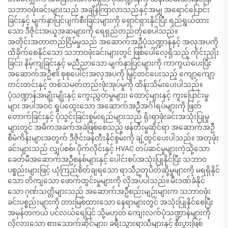
သဘာဝဖုံးခင်းများသည် အချိန်ကြာလာသည်နှင့်အမျှ အရောင်ပြောင်း
ခြင်းနှင့် မျက်နှာပြင်ပျက်စီးခြင်းများကို ရှောင်ရှားနိုင်ပြီး ရည်ရွယ်ထား
သော ဒီဇိုင်းအယူအဆများကို ရေရှည်တည်တံ့စေပါသည်။
အတိုင်းအတာတည်ငြိမ်မှုသည် အဆောက်အဦပုံသဏ္ဍာန်နှင့် အလှအပကို
ထိခိုက်စေနိုင်သော သဘာဝဖုံးခင်းများတွင် ဖြစ်ပေါ်လေ့ရှိသည့် ကိုင်းညှိုး
ခြင်း၊ နိမ့်ကျခြင်းနှင့် မညီညာသော မျက်နှာပြင်များကို ကာကွယ်ပေးပြီး
အဆောက်အဦ၏ စုစုပေါင်းအလှအပကို မြှင့်တင်ပေးသည့် ကျော့ကျော့
တင်းတင်းနှင့် တစ်သမတ်တည်းဖုံးအုပ်မှုကို ထိန်းသိမ်းပေးပါသည်။
ပုံသဏ္ဍာန်အမျိုးမျိုးနှင့် ကွေးညွှတ်မှုများ၊ ထောင့်များနှင့် ကူးပြောင်းမှု
များ အပါအဝင် ရှုပ်ထွေးသော အဆောက်အဦအင်္ဂါရပ်များကို ဖြတ်
တောက်ခြင်းနှင့် ပုံသွင်းခြင်းစွမ်းရည်များသည် ရိုးရာဖုံးခင်းအသုံးပြုမှု
များတွင် အဓိကအခက်အခဲဖြစ်စေသည့် ဖန်တီးမှုဆိုင်ရာ အဆောက်အဦ
စီမံကိန်းများအတွက် ဒီဇိုင်းဖန်တီးနိုင်စွမ်းကို ချဲ့ထွင်ပေးပါသည်။ အတုဖုံး
ခင်းများသည် လျှပ်စစ်၊ ပိုက်လိုင်းနှင့် HVAC တပ်ဆင်မှုများကဲ့သို့သော
ခေတ်မီအဆောက်အဦစနစ်များနှင့် ပေါင်းစပ်အသုံးပြုနိုင်ပြီး သဘာဝ
ပစ္စည်းများဖြင့် ယုံကြည်စိတ်ချရသော ရာသီဥတုပိတ်ဆို့မှုများကို မရရှိနိုင်
သော တိကျသော ဖောက်ထွင်းမှုများကို လိုအပ်ပါသည်။ မီးဒဏ်ခံနိုင်
သော ဂုဏ်သတ္တိများသည် အဆောက်အဦစည်းမျဉ်းများက သဘာဝဖုံး
ခင်းပစ္စည်းများကို တားမြစ်ထားသော နေရာများတွင် အသုံးပြုနိုင်စေပြီး
အမှန်တကယ် ပင်လယ်ရေပြင် သို့မဟုတ် ကျေးလက်ပုံသဏ္ဍာန်များကို
လိုလားသော စားသောက်ဆိုင်များ၊ ခရီးသွားရာသီများနှင့် စီးပွားဖြစ်