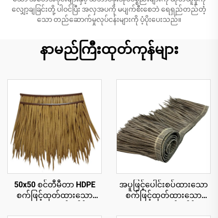
လျှော့ချခြင်းတို့ ပါဝင်ပြီး အလှအပကို မပျက်စီးစေဘဲ ရေရှည်တည်တံ့
သော တည်ဆောက်မှုလုပ်ငန်းများကို ပံ့ပိုးပေးသည်။
နာမည်ကြီးထုတ်ကုန်များ
50x50 စင်တီမီတာ HDPE
အပူဖြင့်ပေါင်းစပ်ထားသော
စက်ဖြင့်ထုတ်ထားသော
စက်ဖြင့်ထုတ်ထားသော
သဘာဝအလှဆင်ခေါင်းမိုး
သဘာဝအလှဆင်ခေါင်းမိုး
ပြား၊ ၁၅ နှစ်အထိ ယူဗီ
ပြား ၅၀ စင်တီမီတာ x ၃