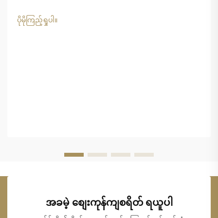
ရာတွင် ထူးခြားသော စိန်ခေါ်မှုများကို ရင်ဆိုင်နေရပါသည်။
ပြင်းထန်သော UV...
ပိုမိုကြည့်ရှုပါ။
အခမဲ့ စျေးကုန်ကျစရိတ် ရယူပါ