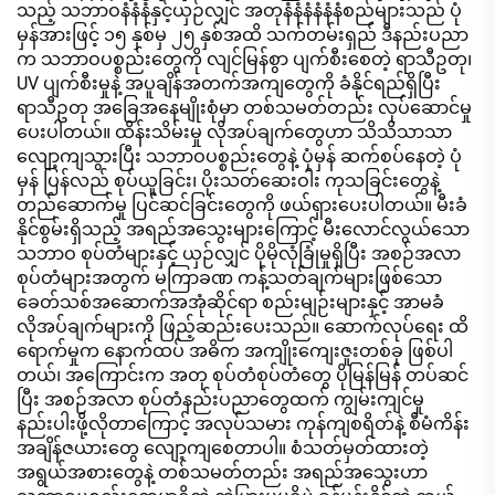
သည့် သဘာဝနံနံနံနှင့်ယှဉ်လျှင် အတုနံနံနံနံနံနံစည်များသည် ပုံ
မှန်အားဖြင့် ၁၅ နှစ်မှ ၂၅ နှစ်အထိ သက်တမ်းရှည် ဒီနည်းပညာ
က သဘာဝပစ္စည်းတွေကို လျင်မြန်စွာ ပျက်စီးစေတဲ့ ရာသီဥတု၊
UV ပျက်စီးမှုနဲ့ အပူချိန်အတက်အကျတွေကို ခံနိုင်ရည်ရှိပြီး
ရာသီဥတု အခြေအနေမျိုးစုံမှာ တစ်သမတ်တည်း လုပ်ဆောင်မှု
ပေးပါတယ်။ ထိန်းသိမ်းမှု လိုအပ်ချက်တွေဟာ သိသိသာသာ
လျော့ကျသွားပြီး သဘာဝပစ္စည်းတွေနဲ့ ပုံမှန် ဆက်စပ်နေတဲ့ ပုံ
မှန် ပြန်လည် စုပ်ယူခြင်း၊ ပိုးသတ်ဆေးဝါး ကုသခြင်းတွေနဲ့
တည်ဆောက်မှု ပြင်ဆင်ခြင်းတွေကို ဖယ်ရှားပေးပါတယ်။ မီးခံ
နိုင်စွမ်းရှိသည့် အရည်အသွေးများကြောင့် မီးလောင်လွယ်သော
သဘာဝ စုပ်တံများနှင့် ယှဉ်လျှင် ပိုမိုလုံခြုံမှုရှိပြီး အစဉ်အလာ
စုပ်တံများအတွက် မကြာခဏ ကန့်သတ်ချက်များဖြစ်သော
ခေတ်သစ်အဆောက်အအုံဆိုင်ရာ စည်းမျဉ်းများနှင့် အာမခံ
လိုအပ်ချက်များကို ဖြည့်ဆည်းပေးသည်။ ဆောက်လုပ်ရေး ထိ
ရောက်မှုက နောက်ထပ် အဓိက အကျိုးကျေးဇူးတစ်ခု ဖြစ်ပါ
တယ်၊ အကြောင်းက အတု စုပ်တံစုပ်တံတွေ ပိုမြန်မြန် တပ်ဆင်
ပြီး အစဉ်အလာ စုပ်တံနည်းပညာတွေထက် ကျွမ်းကျင်မှု
နည်းပါးဖို့လိုတာကြောင့် အလုပ်သမား ကုန်ကျစရိတ်နဲ့ စီမံကိန်း
အချိန်ဇယားတွေ လျော့ကျစေတာပါ။ စံသတ်မှတ်ထားတဲ့
အရွယ်အစားတွေနဲ့ တစ်သမတ်တည်း အရည်အသွေးဟာ