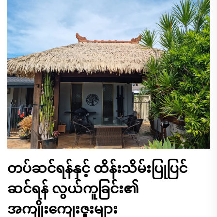
တပ်ဆင်ရန်နှင့် ထိန်းသိမ်းပြုပြင်
ဆင်ရန် လွယ်ကူခြင်း၏
အကျိုးကျေးဇူးများ