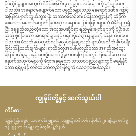
ပိုင်ဆိုင်မှုများအတွက် ဒီဇိုင်းဖန်တီးမှု အခွင့်အလမ်းများကို ချဲ့ထွင်ပေး
ပါသည်။ အရောင်မပျောက်သော ပစ္စည်းများသည် နေရောင်ဒဏ်ကြောင့်
အမြန်ပျောက်ကွယ်သွားပြီး သဘာဝဖုံးခင်း၏ ပုံပန်းသဏ္ဍာန်ကို ထိခိုက်
စေသော အရောင်ပျောက်ခြင်းနှင့် အရောင်ပြောင်းခြင်းများကို ခံနိုင်ရည်ရှိ
ပြီး ရေရှည်တည်တံ့သော အလှအပဆိုင်ရာ ရည်မှန်းချက်များကို ပံ့ပိုးပေး
သည့် စိုပြေသော အရောင်များနှင့် မူရင်းပုံသဏ္ဍာန်များကို ထိန်းသိမ်းပေး
ပါသည်။ စံသတ်မှတ်ထုတ်လုပ်မှုလုပ်ငန်းစဉ်သည် ရာသီအလိုက် စိုက်ပျိုး
ခြင်းကန့်သတ်ချက်များ၊ ရာသီဥတုအပေါ်မူတည်သော အရည်အသွေး
ပြောင်းလဲမှုများနှင့် ပေးပို့ရောက်ရှိမှုလမ်းကြောင်းတွင် ဖြစ်ပေါ်သော အ
နှောက်အယှက်များကို ခံစားနေရသော သဘာဝပစ္စည်းများတွင် မရရှိနိုင်
သော ရရှိမှုနှင့် တစ်သမတ်တည်းဖြစ်မှုကို သေချာစေပါသည်။
ကျွန်ုပ်တို့နှင့် ဆက်သွယ်ပါ
လိပ်စာ:
ကျွန်းကြီးခရိုင်၊ ဟင်းကန်းမြို့နယ်၊ လျူယွီမာဒီ လမ်း နံပါတ် ၂၊ ချီဟွာ စက်မှု
ဇုန်၊ ရှန်းကျင်းမြို့၊ ကွမ်တုန်းပြည်နယ်