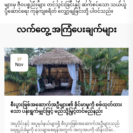
များမှ ဇီဝပစ္စည်းများ တင်သွင်းခြင်းနှင့် ဆက်စပ်သော သယ်ယူ
ပို့ဆောင်ရေး ကုန်ကျစရိတ် လျှော့ချခြင်းတို့ ပါဝင်သည်။
လက်တွေ့ အကြံပေးချက်များ
27
Nov
စီးပွားဖြစ်အဆောက်အဦများ၏ ခိုင်မာမှုကို စစ်ထုတ်ထား
သော ပန်းရွက်မျှင်ဖြင့် မည်သို့မြှင့်တင်မည်နည်း
အပူပိုင်းနှင့် အပူမုဒ်နယ်များရှိ စီးပွားဖြစ်အဆောက်အဦများသည်
ရေရှည်ခံမှုကို သေချာစေရန်အတွက် အလှအပကို ထိန်းသိမ်း