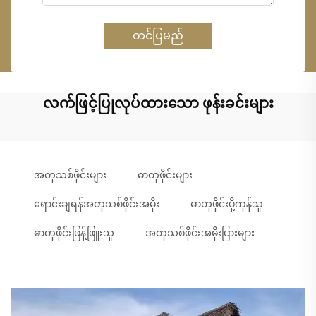
တင်ပြမည်
လက်ဖြင့်ပြုလုပ်ထားသော ဖုန်းခင်းများ
အတုသစ်ဖိုင်းများ
ဓာတုဖိုင်းများ
ရောင်းချရန်အတုသစ်ဖိုင်းအမိုး
ဓာတုဖိုင်းပို့ကုန်သူ
ဓာတုဖိုင်းဖြန့်ဖြူးသူ
အတုသစ်ဖိုင်းအမိုးပြားများ