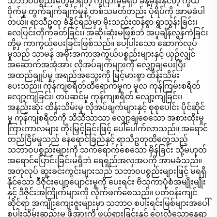
သဘာဝပစ္စည်းတွေမှာရှိတဲ့ ကွဲပြားမှုမရှိပဲ ခန့်မှန်းနိုင်တဲ့ ကွယ်
ဝိုက်မှု တွက်ချက်ချက်မှုနဲ့ တစ်သမတ်တည်း ပုံရိပ်ကို အာမခံပါ
တယ်။ ရာသီဥတု ခံနိုင်ရည်မှာ မိုးသည်းထန်စွာ ရွာသွန်းခြင်း၊
လေပြင်းတိုက်ခတ်ခြင်း၊ အဆိုးဆုံးမဖြစ်ဘဲ အပူချိန်လွန်ကဲခြင်း
တို့မှ ကာကွယ်ပေးခြင်းဖြစ်သည်။ ပေါ့ပါးသော ဆောက်လုပ်
မှုသည် သာမန် အမိုးအကာအကွယ်ပစ္စည်းများနှင့် ယှဉ်လျှင်
အဆောက်အအုံအား လိုအပ်ချက်များကို လျှော့ချပေးပြီး
အထည်ချုပ်မှု အရည်အသွေးကို မြင့်မားစွာ ထိန်းသိမ်း
ပေးသည်။ ကုန်ကျစရိတ်ထိရောက်မှုက မူလ ကုန်ကြမ်းစရိတ်
လျော့ကျခြင်း၊ တပ်ဆင်မှု ကုန်ကျစရိတ် လျော့ကျခြင်း၊
အနည်းဆုံး ထိန်းသိမ်းမှု လိုအပ်ချက်များနှင့် စုစုပေါင်း ပိုင်ဆိုင်
မှု ကုန်ကျစရိတ်ကို သိသိသာသာ လျှော့ချစေသော အစားထိုးမှု
ကြားကာလများ တိုးမြှင့်ခြင်းဖြင့် ပေါ်ပေါက်လာသည်။ အရောင်
တည်ငြိမ်မှုသည် နေရောင်ခြည်နှင့် ရာသီဥတုထိတွေ့သည့်
သဘာဝပစ္စည်းများကို သက်ရောက်စေသော မှိန်ခြင်း သို့မဟုတ်
အရောင်ပြောင်းခြင်းမရှိဘဲ ရေရှည်အလှအပကို အာမခံသည်။
အတုလုပ် ဆူးခင်းကွင်းများသည် သဘာဝပစ္စည်းများဖြင့် မရရှိ
နိုင်သော ဒီဇိုင်းပျော့ပျောင်းမှုကို ပေးရင်း ဗိသုကာပုံစံအမျိုးမျိုး
နှင့် ဒီဇိုင်းအကြိုက်များကို လိုက်ဖက်စေသည်။ ပတ်ဝန်းကျင်
ဆိုင်ရာ အကျိုးကျေးဇူးများမှာ သဘာဝ စပါးရင်းမြစ်များအပေါ်
စပါးသိမ်းဆည်းမှု ဖိအားကို ဖယ်ရှားခြင်းနှင့် ဝေးလံသောနေရာ