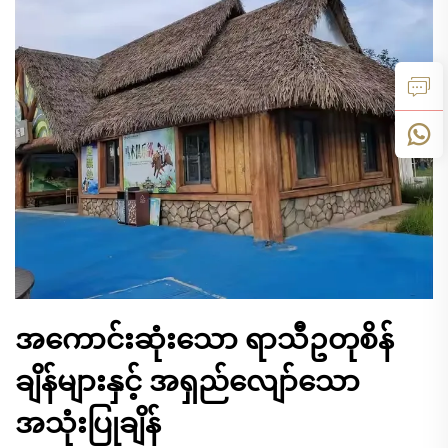
အကောင်းဆုံးသော ရာသီဥတုစိန်
ချိန်များနှင့် အရှည်လျော်သော
အသုံးပြုချိန်