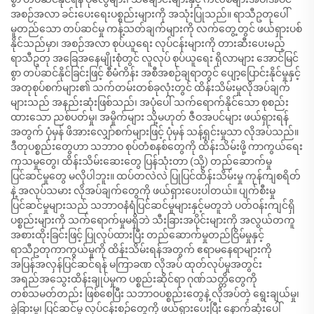
အစဉ်အလာ ခင်းပေးရေးပစ္စည်းများကို အသုံးပြုသည်။ ရာသီဥတုပေါ်
မူတည်သော တပ်ဆင်မှု ကန့်သတ်ချက်များကို လက်တွေ့တွင် ဖယ်ရှားပစ်
နိုင်သည်မှာ၊ အစဉ်အလာ စုပ်ယူရေး လုပ်ငန်းများကို တားဆီးပေးမည့်
ရာသီဥတု အခြေအနေမျိုးစုံတွင် လူလုပ် စုပ်ယူရေး ရိုလာများ အောင်မြင်
စွာ တပ်ဆင်နိုင်ခြင်းဖြင့် စီမံကိန်း အစီအစဉ်ချရာတွင် ပျော့ပြောင်းနိုင်မှုနှင့်
အတုစုပ်စက်များ၏ သက်တမ်းတစ်ခုလုံးတွင် ထိန်းသိမ်းမှုလိုအပ်ချက်
များသည် အနည်းဆုံးဖြစ်သည်၊ အပုံပေါ် သက်ရောက်နိုင်သော စုစည်း
ထားသော ညစ်ပတ်မှု၊ အမှိုက်များ သို့မဟုတ် ဇီဝအပင်များ ဖယ်ရှားရန်
အတွက် ပုံမှန် ဖိအားလျှော်စက်များဖြင့် ပုံမှန် သန့်ရှင်းမှုသာ လိုအပ်သည်။
ဒီတုပစ္စည်းတွေဟာ သဘာဝ စုပ်တံစနစ်တွေကို ထိန်းသိမ်းဖို့ ကာကွယ်ရေး
ကုသမှုတွေ၊ ထိန်းသိမ်းဆေးတွေ ပြန်သုံးတာ (သို့) တည်ဆောက်မှု
ပြင်ဆင်မှုတွေ မလိုပါဘူး။ ထပ်တလဲလဲ ပြုပြင်ထိန်းသိမ်းမှု ကုန်ကျစရိတ်
နဲ့ အလုပ်သမား လိုအပ်ချက်တွေကို ဖယ်ရှားပေးပါတယ်။ ပျက်စီးမှု
ပြင်ဆင်မှုများသည် သဘာဝနံရံပြင်ဆင်မှုများနှင့်မတူဘဲ ပတ်ဝန်းကျင်ရှိ
ပစ္စည်းများကို သက်ရောက်မှုမရှိဘဲ သီးခြားအပိုင်းများကို အလွယ်တကူ
အစားထိုးခြင်းဖြင့် ပြုလုပ်ထားပြီး တည်ဆောက်မှုတည်ငြိမ်မှုနှင့်
ရာသီဥတုကာကွယ်မှုကို ထိန်းသိမ်းရန်အတွက် ဧရာမနေရာများကို
အပြန်အလှန်ပြင်ဆင်ရန် မကြာခဏ လိုအပ် ထုတ်လုပ်မှုအတွင်း
အရည်အသွေးထိန်းချုပ်မှုက ပစ္စည်းဆိုင်ရာ ဂုဏ်သတ္တိတွေကို
တစ်သမတ်တည်း ဖြစ်စေပြီး သဘာဝပစ္စည်းတွေနဲ့ လိုအပ်တဲ့ ရွေးချယ်မှု၊
ခွဲခြားမှု၊ ပြင်ဆင်မှု လုပ်ငန်းစဉ်တွေကို ဖယ်ရှားပေးပြီး နောက်ဆုံးပေါ်