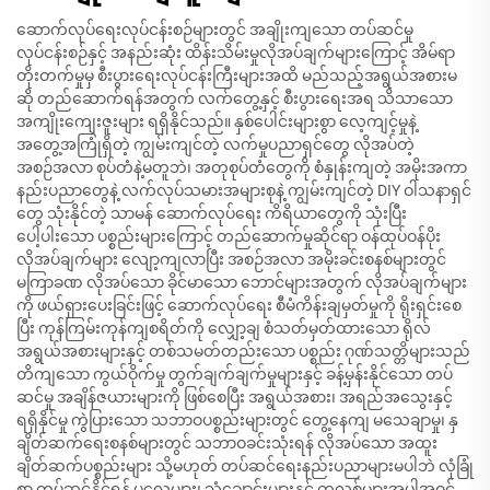
ဆောက်လုပ်ရေးလုပ်ငန်းစဉ်များတွင် အချိုးကျသော တပ်ဆင်မှု
လုပ်ငန်းစဉ်နှင့် အနည်းဆုံး ထိန်းသိမ်းမှုလိုအပ်ချက်များကြောင့် အိမ်ရာ
တိုးတက်မှုမှ စီးပွားရေးလုပ်ငန်းကြီးများအထိ မည်သည့်အရွယ်အစားမ
ဆို တည်ဆောက်ရန်အတွက် လက်တွေ့နှင့် စီးပွားရေးအရ သိသာသော
အကျိုးကျေးဇူးများ ရရှိနိုင်သည်။ နှစ်ပေါင်းများစွာ လေ့ကျင့်မှုနဲ့
အတွေ့အကြုံရှိတဲ့ ကျွမ်းကျင်တဲ့ လက်မှုပညာရှင်တွေ လိုအပ်တဲ့
အစဉ်အလာ စုပ်တံနဲ့မတူဘဲ၊ အတုစုပ်တံတွေကို စံနှုန်းကျတဲ့ အမိုးအကာ
နည်းပညာတွေနဲ့ လက်လုပ်သမားအများစုနဲ့ ကျွမ်းကျင်တဲ့ DIY ဝါသနာရှင်
တွေ သုံးနိုင်တဲ့ သာမန် ဆောက်လုပ်ရေး ကိရိယာတွေကို သုံးပြီး
ပေါ့ပါးသော ပစ္စည်းများကြောင့် တည်ဆောက်မှုဆိုင်ရာ ဝန်ထုပ်ဝန်ပိုး
လိုအပ်ချက်များ လျော့ကျလာပြီး အစဉ်အလာ အမိုးခင်းစနစ်များတွင်
မကြာခဏ လိုအပ်သော ခိုင်မာသော ဘောင်များအတွက် လိုအပ်ချက်များ
ကို ဖယ်ရှားပေးခြင်းဖြင့် ဆောက်လုပ်ရေး စီမံကိန်းချမှတ်မှုကို ရိုးရှင်းစေ
ပြီး ကုန်ကြမ်းကုန်ကျစရိတ်ကို လျှော့ချ စံသတ်မှတ်ထားသော ရိုလ်
အရွယ်အစားများနှင့် တစ်သမတ်တည်းသော ပစ္စည်း ဂုဏ်သတ္တိများသည်
တိကျသော ကွယ်ဝိုက်မှု တွက်ချက်ချက်မှုများနှင့် ခန့်မှန်းနိုင်သော တပ်
ဆင်မှု အချိန်ဇယားများကို ဖြစ်စေပြီး အရွယ်အစား၊ အရည်အသွေးနှင့်
ရရှိနိုင်မှု ကွဲပြားသော သဘာဝပစ္စည်းများတွင် တွေ့နေကျ မသေချာမှု၊ နှ
ချိတ်ဆက်ရေးစနစ်များတွင် သဘာဝခင်းသုံးရန် လိုအပ်သော အထူး
ချိတ်ဆက်ပစ္စည်းများ သို့မဟုတ် တပ်ဆင်ရေးနည်းပညာများမပါဘဲ လုံခြုံ
စွာ တပ်ဆင်နိုင်ရန် ပုလွေများ၊ သံချောင်းများနှင့် ကလစ်များအပါအဝင်