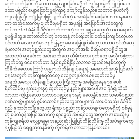
ဆုတ်ယုတ်ခြင်း သို့မဟုတ် ရွေ့လျားခြင်းမရှိဘဲ လှုပ်ရှားမှုကို ပြုပြင်ပေး
သော ပစ္စည်း ပျော့ပြောင်းမှုကြောင့် ကျော်လွန်သည်။ သဘာဝ စုပ်တံကို
ကျယ်ပြန့်ပြီး ကျုံ့ခြင်းဖြင့် ဖျက်ဆီးတဲ့ အေးခဲခြင်း-ဖေခြင်း စက်ဝန်းတွေ
ဟာ တည်ဆောက်မှု ပျက်စီးမှုမရှိဘဲ အပူချိန် အပြောင်းအလဲတွေကို
ထပ်တလဲလဲ ခံနိုင်ဖို့ ဒီဇိုင်းထုတ်ထားတဲ့ အတုပစ္စည်းတွေကို သက်ရောက်
မှုမရှိပါဘူး။ ဆားဓာတ်ပါတဲ့ လေထုနဲ့ ကမ်းရိုးတန်း ပတ်ဝန်းကျင်တွေဟာ
ပင်လယ် လေထုထဲမှာ လျင်မြန်စွာ ဆွေးမြေ့ပျက်စီးတဲ့ သဘာဝ စုပ်တံတွေ
နဲ့မတူဘဲ၊ အတုပစ္စည်းတွေအတွက် အပျက်အစီး စိုးရိမ်စရာမရှိပါဘူး။
အတုလုပ် ဆူးခင်းက အင်းဆက်တွေ ထိခိုက်တာ၊ ငှက်တွေ အသိုက်ဖွဲ့တာ၊
ကြွက်တွေ ဝင်ရောက်တာ ခံနိုင်ရည်ရှိပြီး သဘာဝ ဆူးခင်းစနစ်တွေကို
ထိခိုက်စေတာကြောင့် အန္တရာယ်ထိန်းချုပ်ရေးနဲ့ အဆောက်အအုံ ပြင်ဆင်
ရေးအတွက် ကုန်ကျစရိတ်တွေ လျော့ကျပါတယ်။ ထုတ်လုပ်မှု
အရည်အသွေး ထိန်းချုပ်မှုသည် ကြီးထွားမှု အခြေအနေများ၊ စပါး
ရိတ်သိမ်းမှု နည်းများနှင့် ထုတ်လုပ်မှု နည်းများအပေါ် အခြေခံ၍ သိသိ
သာသာ ကွဲပြားသော သဘာဝပစ္စည်းများနှင့် မတွေ့နိုင်သော သမာဓိပစ္စည်း
ဂုဏ်သတ္တိများနှင့် စွမ်းဆောင်ရည်လက္ခဏာများကို အာမခံသည်။ ဒီခံနိုင်
ရည် ကောင်းကျိုးတွေဟာ ရိုးရာ ပစ္စည်း ကန့်သတ်ချက်တွေမရှိတဲ့ စစ်မှန်
တဲ့ စုပ်တံခွန်အပြင်အဆင်ကို ရှာဖွေတဲ့ အိမ်ရှင်တွေအတွက် အစားထိုးမှု
ကုန်ကျစရိတ် လျှော့ချမှု၊ အနည်းဆုံး ပြုပြင်ထိန်းသိမ်းမှု လိုအပ်ချက်တွေ
နဲ့ ပိုမြင့်တဲ့ ရေရှည်တန်ဖိုးကို တိုက်ရိုက် ဘာသာပြန်ပါတယ်။