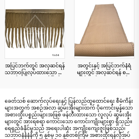
ခံနိုင်ရည်ရှိသော ပူပြင်းသော
မီတာ၊ မီးခံနိုင်ရည်ပိုမို
ဒေသရှိ အပန်းဖြေစခန်းများ
ကောင်းမွန်ခြင်း
အတွက်
အပြင်ဘက်တွင် အလှဆင်ရန်
အတွင်းနှင့် အပြင်ဘက်နံရံ
သဘာဝပြုလုပ်ထားသော ဖရုံ
များတွင် အလှဆင်ရန် စက်
ရွက်များ၊ ယူဗီရောင်ခြည်
ဖြင့်ထုတ်ထားသော ထန်း
ခံနိုင်ရည်ရှိခြင်း
ကောင်းများ
ခေတ်သစ် ဆောက်လုပ်ရေးနှင့် ပြန်လည်ထူထောင်ရေး စီမံကိန်း
များအတွက် အစဉ်အလာ ဆွမ်းအိုးများထက် ပိုကောင်းမွန်သော
အစားထိုးပစ္စည်းများအဖြစ် ဖန်တီးထားသော လူလုပ် ဆွမ်းအိုး
များတွင် အားရစရာ ကောင်းသော ကောင်းကျိုးများစွာ ရှိသည်။
ရေရှည်ခံနိုင်မှုသည် အရေးပါဆုံး အကျိုးကျေးဇူးဖြစ်သည်၊
သဘာဝနံနံနံနံကို ၅ နှစ်မှ ၁၀ နှစ်တစ်ကြိမ် အစားထိုးရန်လိုအပ်