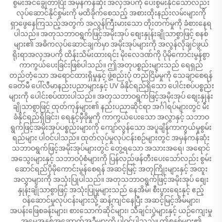
စွမ်းအင်ချွေတာပြီး အမှန်ကန်ဆုံး အလှအပကို ပေးစွမ်းနိုင်သော်လည်း
လုပ်ဆောင်နိုင်စွမ်းကို မထိခိုက်စေသည့် အစားထိုးနည်းလမ်းများကို
ရှာဖွေနေကြသည့်အတွက် အလွန်ကြီးမားသော တိုးတက်မှုကို ခံစားနေရ
ပါသည်။ အတုသဘာဝရွက်ဖြင့်အမိုးအုပ် စျေးနှုန်းချိုသာစွာဖြင့် စနစ်
များ၏ အဓိကလုပ်ဆောင်ချက်မှာ အမိုးအုပ်များကို အလွန်လိုချင်ဖွယ်
ရိုးရာအလှအပကို ထိန်းသိမ်းထားရင်း မိုးလေဒဏ်ကို ပိုမိုကောင်းမွန်စွာ
ကာကွယ်ပေးခြင်းဖြစ်ပါသည်။ ဤအတုပစ္စည်းများသည် ရေရှည်
တည်တံ့သော အရောင်ထားရှိမှုနှင့် ဖွဲ့စည်းပုံ တည်ငြိမ်မှုကို သေချာစေရန်
ခေတ်မီ ပေါ်လီမာနည်းပညာများနှင့် UV ခံနိုင်ရည်ရှိသော ပေါင်းစပ်ပစ္စည်း
များကို ပေါင်းစပ်ထားပါသည်။ အတုသဘာဝရွက်ဖြင့်အမိုးအုပ် စျေးနှုန်း
ချိုသာစွာဖြင့် ထုတ်ကုန်များ၏ နည်းပညာဆိုင်ရာ အင်္ဂါရပ်များတွင် မီး
ခံနိုင်ရည်ရှိခြင်း၊ ရေနှင့်မှီခိုမှုကို ကာကွယ်ပေးသော အလွှာနှင့် သဘာဝ
ရွက်ဖြင့်အမိုးအုပ်ပစ္စည်းများကို ကျော်လွန်သော အပူချိန်ကာကွယ်မှုစွမ်း
ရည်များ ပါဝင်ပါသည်။ ထုတ်လုပ်မှုလုပ်ငန်းစဉ်များတွင် အမှန်ကန်ဆုံး
သဘာဝရွက်ဖြင့်အမိုးအုပ်များတွင် တွေ့ရသော အသားအရေ၊ အရောင်
အသွေးများနှင့် သဘာဝပုံစံများကို ပြန်လည်ဖန်တီးပေးသော်လည်း စွမ်း
ဆောင်ရည်ပိုမိုကောင်းမွန်စေရန် အဆင့်မြင့် အတုကြိုးများနှင့် အထူး
အလွှာများကို အသုံးပြုပါသည်။ အတုသဘာဝရွက်ဖြင့်အမိုးအုပ် စျေး
နှုန်းချိုသာစွာဖြင့် အသုံးပြုမှုများသည် နေအိမ်၊ စီးပွားရေးနှင့် ဧည့်
ဝန်ဆောင်မှုလုပ်ငန်းများသို့ ဆန့်ကျင်နေပြီး အဆင့်မြင့်အိမ်များ၊
အပန်းဖြေစခန်းများ၊ စားသောက်ဆိုင်များ၊ သီချင်းပွဲများနှင့် ယဉ်ကျေးမှု
အမွေအနှစ်အဆောက်အဦများကို ပါဝင်ပါသည်။ ဤစနစ်များ၏