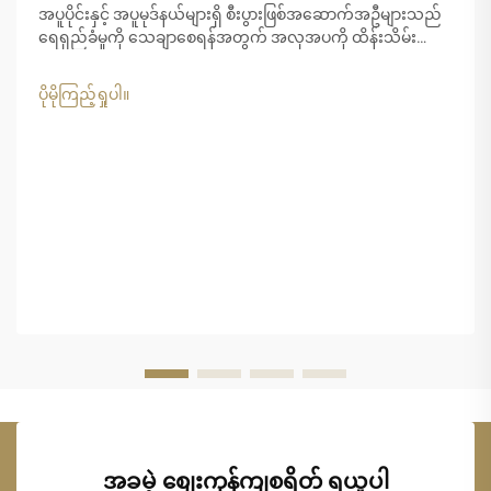
အပူပိုင်းနှင့် အပူမုဒ်နယ်များရှိ စီးပွားဖြစ်အဆောက်အဦများသည်
ရေရှည်ခံမှုကို သေချာစေရန်အတွက် အလှအပကို ထိန်းသိမ်း
ရာတွင် ထူးခြားသော စိန်ခေါ်မှုများကို ရင်ဆိုင်နေရပါသည်။
ပြင်းထန်သော UV...
ပိုမိုကြည့်ရှုပါ။
အခမဲ့ စျေးကုန်ကျစရိတ် ရယူပါ