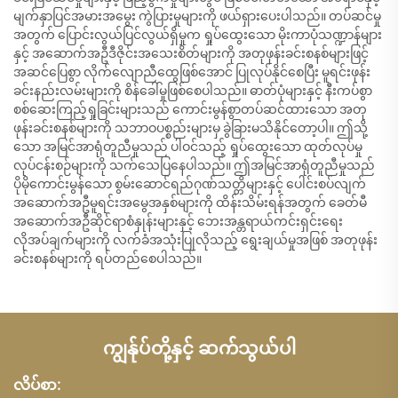
မျက်နှာပြင်အမားအမွေး ကွဲပြားမှုများကို ဖယ်ရှားပေးပါသည်။ တပ်ဆင်မှု
အတွက် ပြောင်းလွယ်ပြင်လွယ်ရှိမှုက ရှုပ်ထွေးသော မိုးကာပုံသဏ္ဍာန်များ
နှင့် အဆောက်အဦဒီဇိုင်းအသေးစိတ်များကို အတုဖုန်းခင်းစနစ်များဖြင့်
အဆင်ပြေစွာ လိုက်လျောညီထွေဖြစ်အောင် ပြုလုပ်နိုင်စေပြီး မူရင်းဖုန်း
ခင်းနည်းလမ်းများကို စိန်ခေါ်မှုဖြစ်စေပါသည်။ ဓာတ်ပုံများနှင့် နီးကပ်စွာ
စစ်ဆေးကြည့်ရှုခြင်းများသည် ကောင်းမွန်စွာတပ်ဆင်ထားသော အတု
ဖုန်းခင်းစနစ်များကို သဘာဝပစ္စည်းများမှ ခွဲခြားမသိနိုင်တော့ပါ။ ဤသို့
သော အမြင်အာရုံတူညီမှုသည် ပါဝင်သည့် ရှုပ်ထွေးသော ထုတ်လုပ်မှု
လုပ်ငန်းစဉ်များကို သက်သေပြနေပါသည်။ ဤအမြင်အာရုံတူညီမှုသည်
ပိုမိုကောင်းမွန်သော စွမ်းဆောင်ရည်ဂုဏ်သတ္တိများနှင့် ပေါင်းစပ်လျက်
အဆောက်အဦမူရင်းအမွေအနှစ်များကို ထိန်းသိမ်းရန်အတွက် ခေတ်မီ
အဆောက်အဦဆိုင်ရာစံနှုန်းများနှင့် ဘေးအန္တရာယ်ကင်းရှင်းရေး
လိုအပ်ချက်များကို လက်ခံအသုံးပြုလိုသည့် ရွေးချယ်မှုအဖြစ် အတုဖုန်း
ခင်းစနစ်များကို ရပ်တည်စေပါသည်။
ကျွန်ုပ်တို့နှင့် ဆက်သွယ်ပါ
လိပ်စာ: