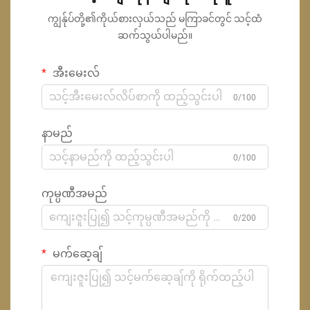
ကျွန်ုပ်တို့၏ကိုယ်စားလှယ်သည် မကြာခင်တွင် သင့်ထံ
ဆက်သွယ်ပါမည်။
အီးမေးလ်
0/100
နာမည်
0/100
ကုမ္ပဏီအမည်
0/200
မက်ဆေ့ချ်