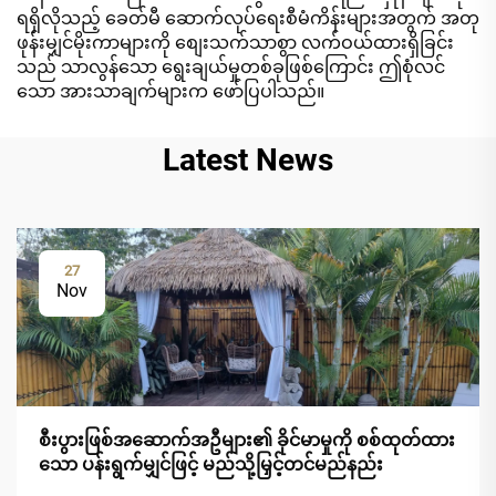
ရရှိလိုသည့် ခေတ်မီ ဆောက်လုပ်ရေးစီမံကိန်းများအတွက် အတု
ဖုန်းမျှင်မိုးကာများကို စျေးသက်သာစွာ လက်ဝယ်ထားရှိခြင်း
သည် သာလွန်သော ရွေးချယ်မှုတစ်ခုဖြစ်ကြောင်း ဤစုံလင်
သော အားသာချက်များက ဖော်ပြပါသည်။
Latest News
27
Nov
စီးပွားဖြစ်အဆောက်အဦများ၏ ခိုင်မာမှုကို စစ်ထုတ်ထား
သော ပန်းရွက်မျှင်ဖြင့် မည်သို့မြှင့်တင်မည်နည်း