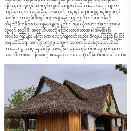
ဖြစ်သည်။ လူလုပ်အားကုန်ကျစရိတ်များ သိသိသာသာ လျော့ကျလာ
သည်မှာ လူလုပ် ဆွမ်းမိုးများအတွက် ကုန်စည်ရောင်းချမှု စနစ်များတွင်
အစဉ်အလာ ဆွမ်းမိုးနည်းပညာများနှင့် ယှဉ်လျှင် တပ်ဆင်ရန်နှင့်
ထိန်းသိမ်းရန် အထူးကျွမ်းကျင်မှု နည်းပါးရန် လိုအပ်သည်။ သဘာဝမှ
လူလုပ် ဆည်မိုး အစုရှယ်ယာသို့ ပြောင်းလာသောအခါ အိမ်ခြံမြေ
အာမခံကြေးများ မကြာခဏ လျော့ကျတတ်သည်။ ဒီကျယ်ပြန့်တဲ့ ပြုပြင်
ထိန်းသိမ်းရေး အကျိုးကျေးဇူးတွေက သက်တမ်းတစ်ခုလုံးမှာ သိသိ
သာသာ ချွေတာမှု ဖန်တီးပြီး တစ်ချိန်တည်းမှာ စုပ်တံမိုးတွေကို ဗိသုကာ
အရ လိုလားစရာဖြစ်စေတဲ့ စစ်မှန်တဲ့ အလှအပကို ထိန်းသိမ်းပေးပါတယ်။