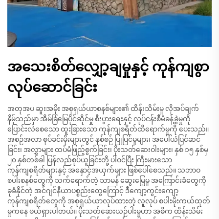
အသေးစိတ်လျှော့ချမှုနှင့် ကုန်ကျစွာ
လုပ်ဆောင်ခြင်း
အတုအပ ဆူးအမိုး အစုရှယ်ယာစနစ်များ၏ ထိန်းသိမ်းမှု လိုအပ်ချက်
နိမ့်သည်မှာ အိမ်ခြံမြေပိုင်ဆိုင်မှု စီးပွားရေးနှင့် လုပ်ငန်းစီမံခန့်ခွဲမှုကို
ပြောင်းလဲစေသော ထူးခြားသော ကုန်ကျစရိတ်ထိရောက်မှုကို ပေးသည်။
အစဉ်အလာ စုပ်ခင်းမိုးများတွင် နှစ်စဉ် ပြုပြင်မှုများ၊ အပေါ်ယံပြင်ဆင်
ခြင်း၊ အလွှာများ ထပ်မံဖြည့်စွက်ခြင်း၊ ပိုးသတ်ဆေးဝါးများ၊ နှစ် ၁၅ နှစ်မှ
၂၀ နှစ်တစ်ခါ ပြန်လည်စုပ်ယူခြင်းတို့ ပါဝင်ပြီး ကြီးမားသော
ကုန်ကျစရိတ်များနှင့် အနှောင့်အယှက်များ ဖြစ်ပေါ်စေသည်။ သဘာဝ
စပါးစနစ်တွေကို သက်ရောက်တဲ့ သာမန် ဆွေးမြေ့မှု အကြောင်းခံတွေကို
ခုခံနိုင်တဲ့ အင်ဂျင်နီယာပစ္စည်းတွေကြောင့် ဒီကျော့ကွင်းကျော့
ကုန်ကျစရိတ်တွေကို အစုရှယ်ယာလုပ်ထားတဲ့ လူလုပ် စပါးမိုးကယ်ထုတ်
မှုကနေ ဖယ်ရှားပါတယ်။ ပိုးသတ်ဆေးယဉ်ပါးမှုဟာ အဓိက ထိန်းသိမ်း