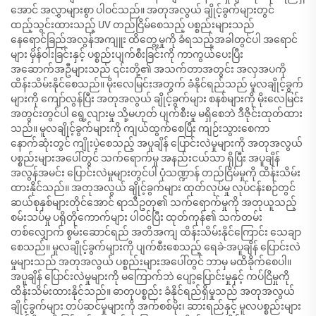
အောင် အလွှာများစွာ ပါဝင်သည်။ အတုအလွယ် ချိုင့်ခွက်များတွင်
ထည့်သွင်းထားသည့် UV တည်ငြိမ်စေသည့် ပစ္စည်းများသည်
နေရောင်ခြည်အလွန်အကျူး ထိတွေ့မှုကို ခံရသည့်အခါတွင်ပါ အရောင်
များ မှိန်ဝါးခြင်းနှင့် ပစ္စည်းပျက်စီးခြင်းကို ကာကွယ်ပေးပြီး
အဆောက်အဦများသည် ၎င်းတို့၏ အသက်တာအတွင်း အလှအပကို
ထိန်းသိမ်းနိုင်စေသည်။ မိုးလေမြင်းအတွက် ခံနိုင်ရည်သည် မူလချိုင့်ခွက်
များကို ကျော်လွန်ပြီး အတုအလွယ် ချိုင့်ခွက်များ စနစ်များကို မိုးလေမြင်း
အတွင်းတွင်ပါ ရွေ့လျားမှု သို့မဟုတ် ပျက်စီးမှု မရှိစေဘဲ ဒီဇိုင်းထုတ်ထား
သည်။ မူလချိုင့်ခွက်များကို ကျယ်ထွက်စေပြီး ကျဉ်းသွားစေကာ
နောက်ဆုံးတွင် ကျိုးပဲ့စေသည့် အပူချိန် ပြောင်းလဲမှုများကို အတုအလွယ်
ပစ္စည်းများအပေါ်တွင် သက်ရောက်မှု အနည်းငယ်သာ ရှိပြီး အပူချိန်
အလွန်အမင်း ပြောင်းလဲမှုများတွင်ပါ ပုံသဏ္ဍာန် တည်ငြိမ်မှုကို ထိန်းသိမ်း
ထားနိုင်သည်။ အတုအလွယ် ချိုင့်ခွက်များ ထုတ်လုပ်မှု လုပ်ငန်းစဉ်တွင်
ဆယ်စုနှစ်များတိုင်အောင် ရာသီဥတု၏ သက်ရောက်မှုကို အတုယူသည့်
စမ်းသပ်မှု ပရိုတိုကောက်များ ပါဝင်ပြီး ထုတ်ကုန်၏ သက်တမ်း
တစ်လျှောက် စွမ်းဆောင်ရည် အတိအကျ ထိန်းသိမ်းနိုင်ကြောင်း သေချာ
စေသည်။ မူလချိုင့်ခွက်များကို ပျက်စီးစေသည့် ရေခဲ-အပူချိန် ပြောင်းလဲ
မှုများသည် အတုအလွယ် ပစ္စည်းများအပေါ်တွင် ဘာမှ မထိခိုက်စေပါ။
အပူချိန် ပြောင်းလဲမှုများကို မကြောက်ဘဲ ပျော့ပြောင်းမှုနှင့် ကပ်ငြိမှုကို
ထိန်းသိမ်းထားနိုင်သည်။ ဓာတုပစ္စည်း ခံနိုင်ရည်ရှိမှုသည် အတုအလွယ်
ချိုင့်ခွက်များ တပ်ဆင်မှုများကို အက်စစ်မိုး၊ ဆားရည်နှင့် မူလပစ္စည်းများ