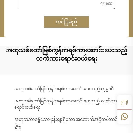
0/1000
တင်ပြမည်
အတုသစ်တော်မြစ်ကွန်ကရစ်ကာဆောင်းပေးသည့်
လက်ကားရောင်းဝယ်ရေး
အတုသစ်တော်မြစ်ကွန်ကရစ်ကာဆောင်းပေးသည့် ကုမ္ပဏီ
အတုသစ်တော်မြစ်ကွန်ကရစ်ကာဆောင်းပေးသည့် လက်ကား
ရောင်းဝယ်ရေး
အတုသဘာဝရှိသော ဖုန်းရိုုးရှိသော အဆောက်အဦထမ်းတင်
ပို့သူ