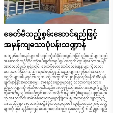
ခေတ်မီသည့်စွမ်းဆောင်ရည်ဖြင့်
အမှန်ကျသောပုံပန်းသဏ္ဍာန်
အတုဖုန်းခင်းစနစ်များ၏ မူရင်းကိုယ်ပိုင်အသွင်အပြင် စွမ်းရည်များသည်
အဆောက်အဦဒီဇိုင်းလိုအပ်ချက်အရှုပ်ရှုပ်အတွက် ထူးခြားသော အမြင်
အာရုံတူညီမှုကို ရရှိစေပြီး ခေတ်မီစွမ်းဆောင်ရည်စံနှုန်းများကိုလည်း
ပေးဆောင်နိုင်ပါသည်။ ထုတ်လုပ်မှုနည်းပညာများက ဖုန်းခင်းသဘာဝ
ပစ္စည်းများ၏ မူရင်းအလှအပကို အထူးတိကျစွာ ပြန်လည်ဖန်တီးနိုင်ရန်
မျက်နှာပြင်အမားအမွေး၊ အရောင်ဖျော့မှုများနှင့် သဘာဝကျသော မ
ညီညာမှုများကို ဖန်တီးပေးပါသည်။ အတုဖုန်းခင်းစနစ်များအတွက် ဖွံ့ဖြိုး
တိုးတက်မှုလုပ်ငန်းစဉ်တွင် ဒေသအလိုက် ဖုန်းခင်းပုံစံများနှင့် ပစ္စည်းများ
ကို အသေးစိတ် ဆန်းစစ်လေ့လာမှုများပြုလုပ်၍ အတုပစ္စည်းများသည်
ဒေသဆိုင်ရာ အဆောက်အဦဒီဇိုင်းဓလေ့များ၏ ထူးခြားသော ဂုဏ်သတ္တိ
များကို ဖမ်းယူနိုင်စေရန် သေချာစေပါသည်။ အရောင်ကိုက်ညီမှုစွမ်းရည်