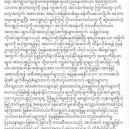
ရေး အကျိုးကျေးဇူးတစ်ခုအဖြစ် ရပ်တည်နေပါတယ်၊ အကြောင်းက
သဘာဝ စုပ်တံတွေကို ပုံမှန် ကူးစက်တဲ့ အင်းဆက်တွေ၊ ကြွက်တွေ၊ ငှက်
တွေအတွက် အစားအစာ အရင်းအမြစ်တစ်ခုမှ ဖန်တီးမပေးလို့ပါ။ အသား
ရေချောမွေ့ပြီး အတုဖွဲ့စည်းမှုကြောင့် ပိုးသတ်ကောင်တွေကို ဆွဲဆောင်တဲ့
ဇီဝပစ္စည်းတွေကို ဖယ်ရှားရင်း အသိုက်အဝန်းကို တားဆီးပါတယ်။
အတုအပ ဆူးပင်မိုးအထည်ချုပ်စက်ရုံများအတွက် သန့်ရှင်းရေး
လိုအပ်ချက်များသည် အနည်းဆုံးဖြစ်နေဆဲဖြစ်ပြီး စုစည်းနေသော အမှိုက်
များကို ဖယ်ရှားရန်နှင့် အကောင်းဆုံးအပြင်အဆင်ကို ထိန်းသိမ်းရန် ပုံမှန်
ဥယျာဉ်ပိုက်များဖြင့် ပုံမှန်ဆေးကြောခြင်းကို ပါဝင်သည်။ အိမ်ရှင်များ
အတွက် ကိုယ်ပိုင် ပြုပြင်ထိန်းသိမ်းမှု လုပ်နိုင်ရန်အတွက် အထူးကိရိယာ
များ၊ ဓာတုပစ္စည်းများ သို့မဟုတ် ကျွမ်းကျင်မှုရှိသူများ လိုအပ်ခြင်း မရှိ
ပါ။ အတုစပါးမိုးအမိုးများအား လက်ကားဖြင့် အသုံးပြုခြင်းအားဖြင့်
အစားထိုးရန် အစီအစဉ်ချမှတ်မှုသည် ခန့်မှန်းမရနိုင်သော သဘာဝစပါး
မိုး၏ ပျက်စီးမှုပုံစံများထက် ထုတ်လုပ်ထားသော ပစ္စည်းများက
တိကျသော အာမခံကာလများနှင့် စွမ်းဆောင်ရည်မျှော်လင့်ချက်များကို
ပေးသည်ဖြစ်၍ ခန့်မှန်းနိုင်လာသည်။ ရာသီဥတုပျက်စီးမှု ပြင်ဆင်မှုတွေ
ဟာ လူလုပ်ပစ္စည်းတွေရဲ့ ပိုမိုရှည်ခံမှုကြောင့် မမျှော်လင့်တဲ့ ကုန်ကျစရိတ်
မြင့်တက်မှုတွေနဲ့ အရေးပေါ် ဝန်ဆောင်မှုခေါ်ဆိုမှု လျော့ပါးစေတာကြောင့်
မကြာခဏ ဖြစ်ပေါ်ပါတယ်။ ဇီဝပစ္စည်း ဆွေးမြေ့မှု လျော့ပါးခြင်းသည်
သဘာဝ စပါးခင်းများတွင် ပုံမှန်ဖြစ်ပေါ်တတ်သော တည်ဆောက်မှု
ပြဿနာများ ဖြစ်ပေါ်ခြင်းကို တားဆီးပေးသည်၊ အပါအဝင် ချော့ချခြင်း၊
ရေဝင်ရောက်ခြင်းနှင့် အကာအကွယ် စွမ်းဆောင်ရည် ထိခိုက်ခြင်းတို့