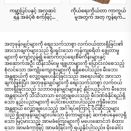
ကမ္ဘာ့ပြင်ပနှင့် အလှဆင်
ကိုယ်ရေးကိုယ်တာ ကာကွယ်
ရန် အခဲပုံစံ စက်ဖြင့်
မှုအတွက် အတု ကွန်ရက်
ထုတ်ထားသော ထန်းကောင်း
စည်းရိုး cu roll 1.8x10 မီတာ
ပြားများ 15x90 စင်တီမီတာ
အတုဖုန်းမျှင်များကို စျေးသက်သာစွာ လက်ဝယ်ထားရှိခြင်း၏
အားသာချက်များသည် ရိုးရှင်းသော ကုန်ကျစရိတ် ချွေတာမှု
များကို ကျော်လွန်၍ ဆောက်လုပ်ရေးစီမံကိန်းများနှင့်
အဆောက်အဦး ထိန်းသိမ်းမှု ဗျူဟာများကို ပြောင်းလဲစေသည့်
စုံလင်သော အကျိုးကျေးဇူးများကို ရရှိစေပါသည်။ မီးဘေး
အန္တရာယ်ကို လျှော့ချပေးနိုင်ခြင်းသည် အရေးပါဆုံး အားသာ
ချက်ဖြစ်ပြီး၊ အတုဖုန်းမျှင်များကို စျေးသက်သာစွာ လက်ဝယ်
ထားရှိခြင်းသည် သဘာဝဖုန်းမျှင်များနှင့် နှိုင်းယှဉ်ပါက မီးဘေး
အန္တရာယ်ကို သိသိသာသာ လျှော့ချပေးသည့် မီးဒဏ်ခံနိုင်ရည်ရှိ
သော နည်းပညာများကို ပေါင်းစပ်ထားပါသည်။ ဤမီးဘေး
အန္တရာယ် လျှော့ချပေးသည့် အင်္ဂါရပ်ကြောင့် ပိုင်ဆိုင်သူများ
သည် ရိုးရာဖုန်းမျှင်များပါသော မိုးကာများနှင့် ဆက်စပ်နေလေ့ရှိ
သော မြင့်မားသည့် အာမခံကြေးများကို မပေးဆောင်ဘဲ စံထား
သော အာမခံကာဖြင့် အာမခံခြင်းကို ရယူနိုင်ပါသည်။ မိုးခေါင်း