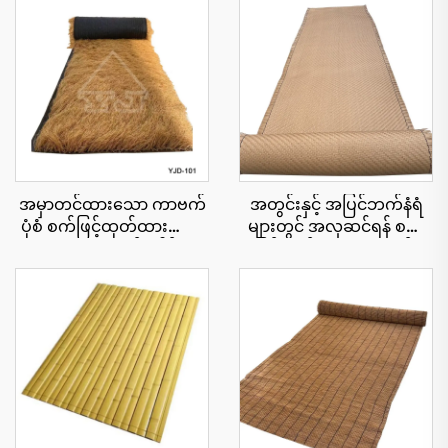
အမှာတင်ထားသော ကာဗက်
အတွင်းနှင့် အပြင်ဘက်နံရံ
ပုံစံ စက်ဖြင့်ထုတ်ထားသော
များတွင် အလှဆင်ရန် စက်
သဘာဝအလှဆင်ခေါင်းမိုး
ဖြင့်ထုတ်ထားသော ထန်း
cu roll 1x15 မီတာ အကျယ်၊
ကောင်းများ
အမြန်တပ်ဆင်နိုင်ရန်