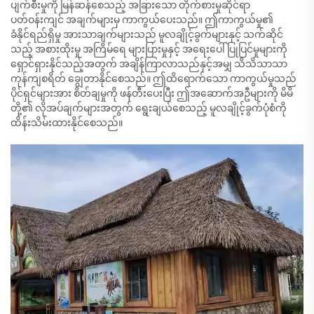
ပျက်စီးမှုကို မြန်ဆန်စေသည့် အခြားသော တိုက်စားမှုဆိုင်ရာ
ပတ်ဝန်းကျင် အချက်များမှ ကာကွယ်ပေးသည်။ ဤကာကွယ်မှု၏
ခံနိုင်ရည်ရှိမှု အားသာချက်များသည် မူလချိုင့်ခွက်များနှင့် သက်ဆိုင်
သည့် အစားထိုးမှု အကြိမ်ရေ များပြားမှုနှင့် အရေးပေါ် ပြုပြင်မှုများကို
ရှောင်ရှားနိုင်သည့်အတွက် အချိန်ကြာလာသည်နှင့်အမျှ သိသိသာသာ
ကုန်ကျစရိတ် ချွေတာနိုင်စေသည်။ ဤထိရောက်သော ကာကွယ်မှုသည်
ပိုင်ရှင်များအား စိတ်ချမှုကို ဖန်တီးပေးပြီး ဤအဆောက်အဦများကို မိမိ
တို့၏ လိုအပ်ချက်များအတွက် ရွေးချယ်စေသည့် မူလချိုင့်ခွက်ပုံစံကို
ထိန်းသိမ်းထားနိုင်စေသည်။