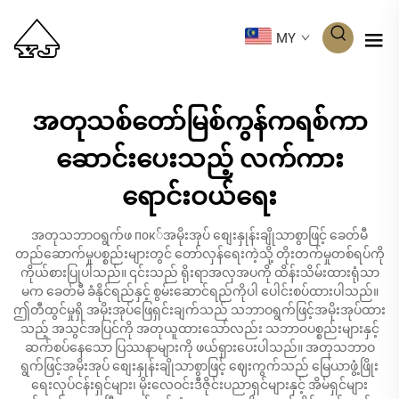
MY
အတုသစ်တော်မြစ်ကွန်ကရစ်ကာ
ဆောင်းပေးသည့် လက်ကား
ရောင်းဝယ်ရေး
အတုသဘာဝရွက်ဖ пок်အမိုးအုပ် စျေးနှုန်းချိုသာစွာဖြင့် ခေတ်မီ
တည်ဆောက်မှုပစ္စည်းများတွင် တော်လှန်ရေးကဲ့သို့ တိုးတက်မှုတစ်ရပ်ကို
ကိုယ်စားပြုပါသည်။ ၎င်းသည် ရိုးရာအလှအပကို ထိန်းသိမ်းထားရုံသာ
မက ခေတ်မီ ခံနိုင်ရည်နှင့် စွမ်းဆောင်ရည်ကိုပါ ပေါင်းစပ်ထားပါသည်။
ဤတီထွင်မှုရှိ အမိုးအုပ်ဖြေရှင်းချက်သည် သဘာဝရွက်ဖြင့်အမိုးအုပ်ထား
သည့် အသွင်အပြင်ကို အတုယူထားသော်လည်း သဘာဝပစ္စည်းများနှင့်
ဆက်စပ်နေသော ပြဿနာများကို ဖယ်ရှားပေးပါသည်။ အတုသဘာဝ
ရွက်ဖြင့်အမိုးအုပ် စျေးနှုန်းချိုသာစွာဖြင့် ဈေးကွက်သည် မြေယာဖွံ့ဖြိုး
ရေးလုပ်ငန်းရှင်များ၊ မိုးလေဝင်းဒီဇိုင်းပညာရှင်များနှင့် အိမ်ရှင်များ