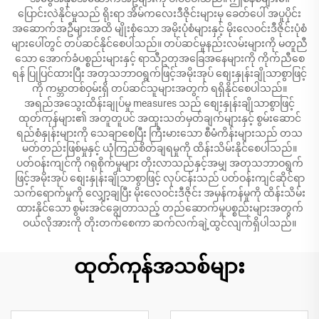
ပြောင်းလဲနိုင်မှုသည် ရိုးရာ အိမ်ကလေးဒီဇိုင်းများမှ ခေတ်ပေါ် အပူပိုင်း
အဆောက်အဦများအထိ မျိုးစုံသော အမိုးပုံစံများနှင့် မိုးလေဝင်းဒီဇိုင်းပုံစံ
များပေါ်တွင် တပ်ဆင်နိုင်စေပါသည်။ တပ်ဆင်မှုနည်းလမ်းများကို မတူညီ
သော အောက်ခံပစ္စည်းများနှင့် ရာသီဥတုအခြေအနေများကို ကိုက်ညီစေ
ရန် ပြုပြင်ထားပြီး အတုသဘာဝရွက်ဖြင့်အမိုးအုပ် စျေးနှုန်းချိုသာစွာဖြင့်
ကို ကမ္ဘာတစ်ဝှမ်းရှိ တပ်ဆင်သူများအတွက် ရရှိနိုင်စေပါသည်။
အရည်အသွေးထိန်းချုပ်မှု measures သည် စျေးနှုန်းချိုသာစွာဖြင့်
ထုတ်ကုန်များ၏ အတူတူပင် အထူးသတ်မှတ်ချက်များနှင့် စွမ်းဆောင်
ရည်စံနှုန်းများကို သေချာစေပြီး ကြီးမားသော စီမံကိန်းများသည် တသ
မတ်တည်းဖြစ်မှုနှင့် ယုံကြည်စိတ်ချရမှုကို ထိန်းသိမ်းနိုင်စေပါသည်။
ပတ်ဝန်းကျင်ကို ဂရုစိုက်မှုများ တိုးလာသည်နှင့်အမျှ အတုသဘာဝရွက်
ဖြင့်အမိုးအုပ် စျေးနှုန်းချိုသာစွာဖြင့် လုပ်ငန်းသည် ပတ်ဝန်းကျင်ဆိုင်ရာ
သက်ရောက်မှုကို လျှော့ချပြီး မိုးလေဝင်းဒီဇိုင်း အမှန်ကန်မှုကို ထိန်းသိမ်း
ထားနိုင်သော စွမ်းအင်ချွေတာသည့် တည်ဆောက်မှုပစ္စည်းများအတွက်
ဝယ်လိုအားကို တိုးတက်စေကာ ဆက်လက်ချဲ့ထွင်လျက်ရှိပါသည်။
ထုတ်ကုန်အသစ်များ