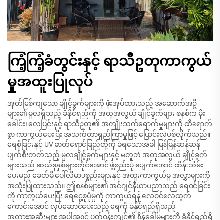
ကြံ့ကြံ့ခံတွင်းနှင့် ရာသီဥတုကာကွယ်
မှုအထူးပြုလုပ်
အုတ်မြစ်ကျသော ချိုင့်ခွက်များကို ဖုံးအုပ်ထားသည့် အဆောက်အဦ
များ၏ မူလရှိသည့် ခံနိုင်ရည်ကို အတုအလွယ် ချိုင့်ခွက်များ စနစ်က မိုး
ခေါင်း၊ လေပြင်းနှင့် ရာသီဥတု၏ အကျိုးသက်ရောက်မှုများကို ထိရောက်
စွာ ကာကွယ်ပေးပြီး အသက်တာရှည်ကြာမှုဖြင့် ပြောင်းလဲပစ်လိုက်သည်။
ရေစိုခြင်းနှင့် UV ဓာတ်ရောင်ခြည်တို့ကို ခံရသောအခါ မြန်မြန်ဆန်ဆန်
ပျက်စီးတတ်သည့် မူလချိုင့်ခွက်များနှင့် မတူဘဲ အတုအလွယ် ချိုင့်ခွက်
များသည် ဆယ်စုနှစ်များတိုင်အောင် ဖွဲ့စည်းပုံ မပျက်အောင် ထိန်းသိမ်း
ပေးမည့် ခေတ်မီ ပေါ်လီမာပစ္စည်းများနှင့် အထူးကာကွယ်မှု အလွှာများကို
အသုံးပြုထားသည်။ ဤစနစ်များ၏ အင်ဂျင်နီယာပညာသည် ရေဝင်ခြင်း
ကို ကာကွယ်ပေးပြီး ရေငွေ့စုပုံမှုကို ကာကွယ်ရန် လေဝင်လေထွက်
ကောင်းအောင် လုပ်ဆောင်ပေးသည့် ရေကို ခံနိုင်ရည်ရှိသည့်
အတားအဆီးများ အပါအဝင် ပတ်ဝန်းကျင်၏ စိန်ခေါ်မှုများကို ခံနိုင်ရည်ရှိ