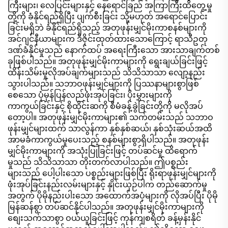
ကြီးများ၊ လေပြင်းများနှင့် နေရောင်ခြည် အကြာကြီးထိတွေ့မှု
တို့ကို ခံနိုင်ရည်ရှိပြီး ပျက်စီးခြင်း သို့မဟုတ် အရောင်ပြောင်း
ခြင်းမရှိဘဲ ခံနိုင်ရည်ရှိသည့် အတုဖုန်းမျှင်မိုးကာစနစ်များကို
အင်ဂျင်နီယာများက ဒီဇိုင်းထုတ်ထားသောကြောင့် ရာသီဥတု
ဒဏ်ခံနိုင်မှုသည် နောက်ထပ် အရေးကြီးသော အားသာချက်တစ်
ခုဖြစ်ပါသည်။ အတုဖုန်းမျှင်မိုးကာများကို ရွေးချယ်ခြင်းဖြင့်
ထိန်းသိမ်းမှုလိုအပ်ချက်များသည် သိသိသာသာ လျော့နည်း
သွားပါသည်။ သဘာဝဖုန်းမျှင်များကို ပြဿနာများစွာဖြစ်
စေသော ပုံမှန်ပြန်လည်ဖုံးအုပ်ခြင်း၊ ပိုးမွှားများကို
ကာကွယ်ခြင်းနှင့် စိုထိုင်းဆကို စီမံခန့်ခွဲခြင်းတို့ကို မလိုအပ်
တော့ပါ။ အတုဖုန်းမျှင်မိုးကာများ၏ သက်တမ်းသည် သဘာဝ
ဖုန်းမျှင်များထက် သာလွန်ကာ နှစ်နှစ်ဆယ်၊ နှစ်သုံးဆယ်အထိ
အာမခံကာကွယ်မှုပေးသည့် စနစ်များစွာရှိပါသည်။ အတုဖုန်း
မျှင်မိုးကာများကို အသုံးပြုခြင်းဖြင့် တပ်ဆင်မှု ထိရောက်
မှုသည် သိသိသာသာ တိုးတက်လာပါသည်။ ဤပစ္စည်း
များသည် ပေါ့ပါးသော ပစ္စည်းများဖြစ်ပြီး ရိုးရာဖုန်းမျှင်များကို
ဖုံးအုပ်ခြင်းနည်းလမ်းများနှင့် နှိုင်းယှဉ်ပါက တည်ဆောက်မှု
အတွက် ပိုမိုနည်းပါးသော အထောက်အပံ့များကို လိုအပ်ပြီး ပိုမို
မြန်ဆန်စွာ တပ်ဆင်နိုင်ပါသည်။ အတုဖုန်းမျှင်မိုးကာများကို
စျေးသက်သာစွာ ဝယ်ယူခြင်းဖြင့် ကုန်ကျစရိတ် ခန့်မှန်းနိုင်