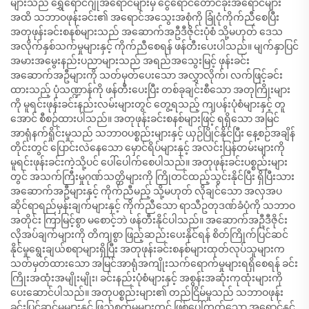
များသည် ရွှေရောင်ဂျုံအရောင်များမှ ငွေရောင်တောင်ခိုးအရောင်များ
အထိ သဘာဝဖုန်းခင်း၏ အရောင်အသွေးအစုံကို ခြုံငုံကိုက်ညီစေပြီး
အတုဖုန်းခင်းစနစ်များသည် အဆောက်အဦဒီဇိုင်းပုံစံ သို့မဟုတ် ဒေသ
အလိုက်နှစ်သက်မှုများနှင့် ကိုက်ညီစေရန် ဖန်တီးပေးပါသည်။ မျက်နှာပြင်
အမားအမွေးနည်းပညာများသည် အရည်အသွေးမြင့် ဖုန်းခင်း
အဆောက်အဦများကို သတ်မှတ်ပေးသော အလွှာလိုက်၊ လက်ဖြင့်ခင်း
ထားသည့် ပုံသဏ္ဍာန်ကို ဖန်တီးပေးပြီး တစ်ခုချင်းစီသော အတုကြိုးများ
ကို မူရင်းဖုန်းခင်းနည်းလမ်းများတွင် တွေ့ရသည့် ကျပန်းပုံစံများနှင့် တူ
အောင် စီစဉ်ထားပါသည်။ အတုဖုန်းခင်းစနစ်များဖြင့် ရရှိသော အမြင်
အာရုံနက်ရှိုင်းမှုသည် သဘာဝပစ္စည်းများနှင့် ယှဉ်ပြိုင်နိုင်ပြီး နေ့စဉ်အချိန်
တိုင်းတွင် ပြောင်းလဲနေသော မှောင်ရိပ်များနှင့် အလင်းပြန်တမ်းများကို
မူရင်းဖုန်းခင်းကဲ့သို့ပင် ပေါ်ပေါက်စေပါသည်။ အတုဖုန်းခင်းပစ္စည်းများ
တွင် အသက်ကြီးမှုဂုဏ်သတ္တိများကို ကြိုတင်ထည့်သွင်းနိုင်ပြီး ရှိပြီးသား
အဆောက်အဦများနှင့် ကိုက်ညီမည့် သို့မဟုတ် လိုချင်သော အလှအပ
ဆိုင်ရာရည်မှန်းချက်များနှင့် ကိုက်ညီသော ရာသီဥတုဒဏ်ခံပုံကို သဘာဝ
အတိုင်း ကြာမြင့်စွာ မစောင့်ဘဲ ဖန်တီးနိုင်ပါသည်။ အဆောက်အဦဒီဇိုင်း
လိုအပ်ချက်များကို တိကျစွာ ဖြည့်ဆည်းပေးနိုင်ရန် စိတ်ကြိုက်ပြင်ဆင်
နိုင်မှုရွေးချယ်စရာများရှိပြီး အတုဖုန်းခင်းစနစ်များထုတ်လုပ်သူများက
သတ်မှတ်ထားသော အမြင်အာရုံအကျိုးသက်ရောက်မှုများရရှိစေရန် ခင်း
ကြိုးအထုံးအမျိုးမျိုး၊ ခင်းနည်းပုံစံများနှင့် အစွန်းအဆုံးကုထုံးများကို
ပေးဆောင်ပါသည်။ အတုပစ္စည်းများ၏ တည်ငြိမ်မှုသည် သဘာဝဖုန်း
ခင်းပြင်ဆင်မှုများနှင့် ဖြည့်စွက်မှုများတွင် ဖြစ်ပေါ်တတ်သော အရောင်နှင့်