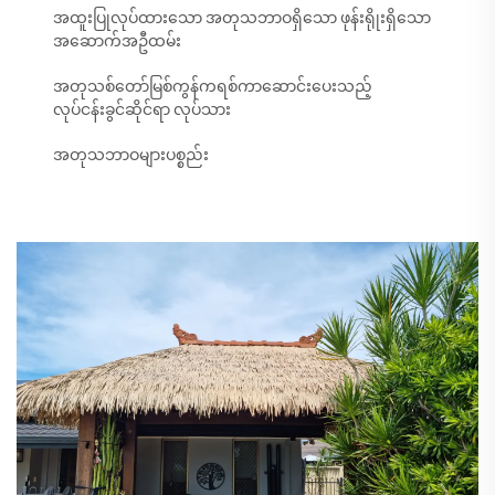
အထူးပြုလုပ်ထားသော အတုသဘာဝရှိသော ဖုန်းရိုုးရှိသော
အဆောက်အဦထမ်း
အတုသစ်တော်မြစ်ကွန်ကရစ်ကာဆောင်းပေးသည့်
လုပ်ငန်းခွင်ဆိုင်ရာ လုပ်သား
အတုသဘာဝများပစ္စည်း