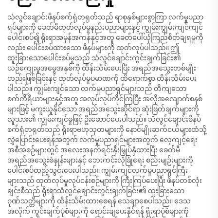
သံလွင်ချောင်းဖိနပ်စက်ရုံတရုတ်သည် ရာစုနှစ်များစွာကြာ လက်မှုပညာ
ရပ်များကို ခေတ်မီထုတ်လုပ်မှုနည်းပညာများနှင့် ကျွမ်းကျွမ်းကျင်ကျင်
ပေါင်းစပ်၍ ရိုးရာအမှန်အကန်နှင့်အတူ ခေတ်ပေါ်ယုံကြည်စိတ်ချရမှုကို
လည်း ပေါင်းစပ်ထားသော ဖိနပ်များကို ထုတ်လုပ်ပါသည်။ ဤ
ထူးခြားသောပေါင်းစပ်မှုသည် သံလွင်ချောင်းကွင်းချက်ခြင်း၏
ယဉ်ကျေးမှုအမွေအနှစ်ကို ထိန်းသိမ်းပေးပြီး အရည်အသွေးတစ်မျိုး
တည်းဖြစ်ခြင်းနှင့် ထုတ်လုပ်မှုပမာဏကို ထိရောက်စွာ ထိန်းသိမ်းပေး
ပါသည်။ ကျွမ်းကျင်သော လက်မှုပညာရှင်များသည် တိကျသော
စက်ကိရိယာများနှင့်အတူ အလုပ်လုပ်ကိုင်ကြပြီး အလိုအလျောက်စနစ်
များဖြင့် မကူးယူနိုင်သော အရည်အသွေးဆိုင်ရာ ဆုံးဖြတ်ချက်များကို
လူသား၏ ကျွမ်းကျင်မှုဖြင့် ဦးဆောင်ပေးပါသည်။ သံလွင်ချောင်းဖိနပ်
စက်ရုံတရုတ်သည် ရိုးရာဗဟုသုတများကို နောင်မျိုးဆက်ငယ်များထံသို့
လွှဲပြောင်းပေးရန်အတွက် လက်မှုပညာရှင်များအတွက် လေ့ကျင့်ရေး
အစီအစဉ်များတွင် အလေးအနက်ရင်းနှီးမြှုပ်နှံထားပြီး ခေတ်မီ
အရည်အသွေးစံနှုန်းများနှင့် ဘေးကင်းလုံခြုံရေး စည်းမျဉ်းများကို
ပေါင်းစပ်ထည့်သွင်းပေးပါသည်။ ကျွမ်းကျင်လက်မှုပညာရှင်ကြီး
များသည် ထုတ်လုပ်မှုလုပ်ငန်းစဉ်များကို ကြီးကြပ်ပေးပြီး ဖိနပ်တစ်လုံး
ချင်းစီသည် ရိုးရာသံလွင်ချောင်းကွင်းချက်ခြင်း၏ ထူးခြားသော
ဂုဏ်သတ္တိများကို ထိန်းသိမ်းထားစေရန် သေချာစေပါသည်။ ဒေသ
အလိုက် ကွင်းချက်ပုံစံများကို ရောင်းချပေးနိုင်ရန် ရိုးရာပုံစံများကို