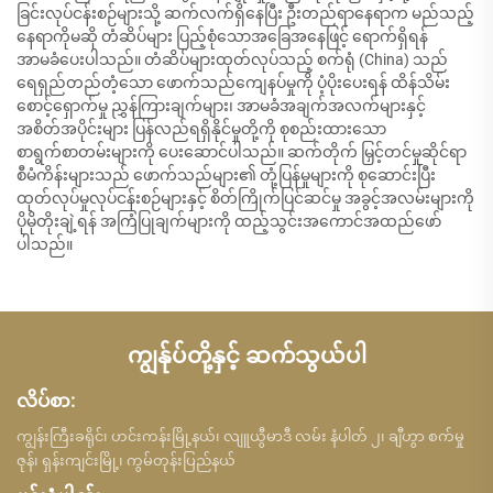
ခြင်းလုပ်ငန်းစဉ်များသို့ ဆက်လက်ရှိနေပြီး ဦးတည်ရာနေရာက မည်သည့်
နေရာကိုမဆို တံဆိပ်များ ပြည့်စုံသောအခြေအနေဖြင့် ရောက်ရှိရန်
အာမခံပေးပါသည်။ တံဆိပ်များထုတ်လုပ်သည့် စက်ရုံ (China) သည်
ရေရှည်တည်တံ့သော ဖောက်သည်ကျေနပ်မှုကို ပံ့ပိုးပေးရန် ထိန်သိမ်း
စောင့်ရှောက်မှု ညွှန်ကြားချက်များ၊ အာမခံအချက်အလက်များနှင့်
အစိတ်အပိုင်းများ ပြန်လည်ရရှိနိုင်မှုတို့ကို စုစည်းထားသော
စာရွက်စာတမ်းများကို ပေးဆောင်ပါသည်။ ဆက်တိုက် မြှင့်တင်မှုဆိုင်ရာ
စီမံကိန်းများသည် ဖောက်သည်များ၏ တုံ့ပြန်မှုများကို စုဆောင်းပြီး
ထုတ်လုပ်မှုလုပ်ငန်းစဉ်များနှင့် စိတ်ကြိုက်ပြင်ဆင်မှု အခွင့်အလမ်းများကို
ပိုမိုတိုးချဲ့ရန် အကြံပြုချက်များကို ထည့်သွင်းအကောင်အထည်ဖော်
ပါသည်။
ကျွန်ုပ်တို့နှင့် ဆက်သွယ်ပါ
လိပ်စာ:
ကျွန်းကြီးခရိုင်၊ ဟင်းကန်းမြို့နယ်၊ လျူယွီမာဒီ လမ်း နံပါတ် ၂၊ ချီဟွာ စက်မှု
ဇုန်၊ ရှန်းကျင်းမြို့၊ ကွမ်တုန်းပြည်နယ်