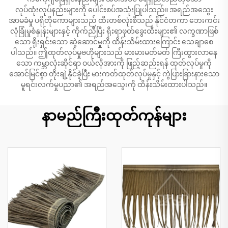
လုပ်ထုံးလုပ်နည်းများကို ပေါင်းစပ်အသုံးပြုပါသည်။ အရည်အသွေး
အာမခံမှု ပရိုတိုကောများသည် ထီးတစ်လုံးစီသည် နိုင်ငံတကာ ဘေးကင်း
လုံခြုံမှုစံနှုန်းများနှင့် ကိုက်ညီပြီး ရိုးရာဖုတ်ခွေးထီးများ၏ လက္ခဏာဖြစ်
သော ရိုးရှင်းသော ဆွဲဆောင်မှုကို ထိန်းသိမ်းထားကြောင်း သေချာစေ
ပါသည်။ ဤထုတ်လုပ်မှုဗဟိုများသည် မားမားမတ်မတ် ကြီးထွားလာနေ
သော ကမ္ဘာလုံးဆိုင်ရာ ဝယ်လိုအားကို ဖြည့်ဆည်းရန် ထုတ်လုပ်မှုကို
အောင်မြင်စွာ တိုးချဲ့နိုင်ခဲ့ပြီး မားကတ်ထုတ်လုပ်မှုနှင့် ကွဲပြားခြားနားသော
မူရင်းလက်မှုပညာ၏ အရည်အသွေးကို ထိန်းသိမ်းထားပါသည်။
နာမည်ကြီးထုတ်ကုန်များ