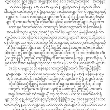
တွင် ပစ္စည်းရှာဖွေခြင်း၊ အမျှင်ပြင်ဆင်ခြင်း၊ အထည်လုပ်ခြင်း၊ အုတ်မြစ်
တပ်ဆင်ခြင်းနှင့် အရည်အသွေးထိန်းချုပ်မှုလုပ်ငန်းစဉ်များ ပါဝင်
ပါသည်။ ထုတ်လုပ်မှုစက်ရုံများသည် အလိုအလျောက်စက်ပစ္စည်းများနှင့်
ကျွမ်းကျင်သော လက်မှုပညာရှင်များကို အသုံးပြု၍ ထုတ်လုပ်မှုစံနှုန်း
များကို တသမတ်တည်း ထိန်းသိမ်းရန်နှင့် ဖောက်သည်များ တန်ဖိုးထား
သော မူရင်းလက်နှင့်လုပ်ထားသည့် ပုံပန်းသဏ္ဍာန်ကို ထိန်းသိမ်းရန်
အာမခံပါသည်။ နည်းပညာဆိုင်ရာ အင်္ဂါရပ်များတွင် မှိုမဖြစ်စေရန် ကာ
ကွယ်ပေးသော ခြောက်သွေ့စနစ်များ၊ ဖုတ်ခွေးများ၏ အလျားညီညာစေ
ရန် တိကျသော ဖြတ်တောက်မှုကိရိယာများနှင့် သဘာဝဂုဏ်သတ္တိများကို
ထိခိုက်စေခြင်းမရှိဘဲ ရေကို ခံနိုင်ရည်ရှိစေရန် အထူးကုထုံးများ ပါဝင်
ပါသည်။ ဤစက်ရုံများသည် အထည်လုပ်စဉ်အတွင်း အကောင်းဆုံး ထီး
ပုံသဏ္ဍာန်နှင့် ဖွဲ့စည်းပုံ တည်ငြိမ်မှုကို သေချာစေရန် ကွန်ပျူတာထိန်းချုပ်
မှုရှိသော ဖိအားစနစ်များကိုလည်း အသုံးပြုပါသည်။ ဖုတ်ခွေးထီးများ၏
အသုံးပြုမှုများသည် နေရောင်ကာကွယ်ခြင်းထက် ပိုမိုကျယ်ပြန့်ပြီး
ဥယျာဉ်များ၊ ပါတီယိုများ၊ စားသောက်ဆိုင်များနှင့် အပန်းဖြေစခန်းများ
တွင် အလှဆင်ရန် အသုံးပြုပါသည်။ ဖုတ်ခွေးထီးစက်ရုံ တရုတ် သည်
ကိုယ်ပိုင်အသုံးပြုရန် အသေးစား ထီးများမှ စတင်၍ ကုန်သွယ်ရေး
အတွက် အကြီးစား အရိပ်အာဝရဏ်ုဖြစ်စေသည့် ဖွဲ့စည်းပုံများအထိ
အရွယ်အစားနှင့် ပုံစံအမျိုးမျိုးကို ထုတ်လုပ်ပါသည်။ ခေတ်မီစက်ရုံ
များသည် စွန့်ပစ်ပစ္စည်းပြန်လည်အသုံးပြုခြင်း၊ စွမ်းအင်ချွေတာနိုင်သော
ထုတ်လုပ်မှုနည်းလမ်းများနှင့် သဘာဝပတ်ဝန်းကျင်ကို ထိန်းသိမ်းသော ပ
က်ကေ့ဂျ်ဖြေရှင်းနည်းများ အပါအဝင် ရေရှည်တည်တံ့သော