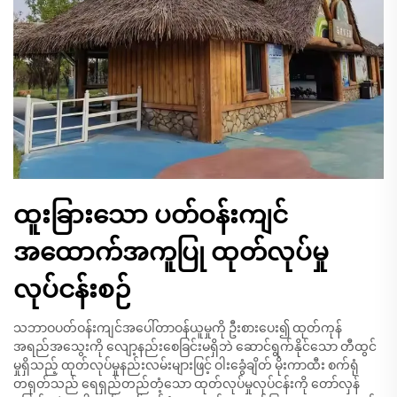
ထူးခြားသော ပတ်ဝန်းကျင်
အထောက်အကူပြု ထုတ်လုပ်မှု
လုပ်ငန်းစဉ်
သဘာဝပတ်ဝန်းကျင်အပေါ်တာဝန်ယူမှုကို ဦးစားပေး၍ ထုတ်ကုန်
အရည်အသွေးကို လျော့နည်းစေခြင်းမရှိဘဲ ဆောင်ရွက်နိုင်သော တီထွင်
မှုရှိသည့် ထုတ်လုပ်မှုနည်းလမ်းများဖြင့် ဝါးခွေံချိတ် မိုးကာထီး စက်ရုံ
တရုတ်သည် ရေရှည်တည်တံ့သော ထုတ်လုပ်မှုလုပ်ငန်းကို တော်လှန်