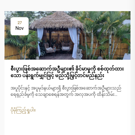
27
Nov
စီးပွားဖြစ်အဆောက်အဦများ၏ ခိုင်မာမှုကို စစ်ထုတ်ထား
သော ပန်းရွက်မျှင်ဖြင့် မည်သို့မြှင့်တင်မည်နည်း
အပူပိုင်းနှင့် အပူမုဒ်နယ်များရှိ စီးပွားဖြစ်အဆောက်အဦများသည်
ရေရှည်ခံမှုကို သေချာစေရန်အတွက် အလှအပကို ထိန်းသိမ်း
ရာတွင် ထူးခြားသော စိန်ခေါ်မှုများကို ရင်ဆိုင်နေရပါသည်။
ပြင်းထန်သော UV...
ပိုမိုကြည့်ရှုပါ။