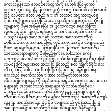
ကောင်းမွန်သော လေဝင်လေထွက်ကို ပေးစွမ်းပြီး မိုးကာ
အောက်တွင် အပူချိန်မြင့်တက်မှုကို ကာကွယ်ပေးပါသည်။ အပင်
ဖြင့် လုပ်ထားသော ပစ္စည်းများ၏ သဘာဝ အပူကာကွယ်မှု
ဂုဏ်သတ္တိများသည် ပူပြင်းသော ရာသီဥတုများတွင် အသုံးပြု
သူများကို ပိုမိုအေးမြစေပြီး အပြင်ဘက်တွင် ရေရှည်ကြာ
လှုပ်ရှားမှုများ ပြုလုပ်စဉ်အတွင်း သက်တောင့်သက်သာ ရှိစေ
ပါသည်။ ရိုးရာ အလှအပနှင့် သဘာဝ အလှတရားတို့ကို
ပေါင်းစပ်ထားသော အပင်ဖြင့် လုပ်ထားသော မိုးကာများသည်
ရိုးရာ ရွေးချယ်မှုများမှ ခြားနားပြီး အပြင်ဘက် အလှဆင်မှု
သဘောတရားများကို ပိုမိုဖြည့်စွက်ပေးပါသည်။ စက်ရုံ
များသည် လေးလံသော ဥယျာဉ် ပတ်ဝန်းကျင်များမှ စီးပွားဖြစ်
လုပ်ငန်းကြီးများအထိ အသုံးပြုနိုင်သည့် စိတ်ကြိုက်ဒီဇိုင်းများ
ကို ထုတ်လုပ်ပါသည်။ စိတ်ကြိုက်ပြင်ဆင်မှု ရွေးချယ်စရာ
များသည် ဖောက်သည်များအား သတ်မှတ်ထားသော
လိုအပ်ချက်များနှင့် ကိုက်ညီစေရန် အရွယ်အစား၊ အရောင်ကုသ
မှုများနှင့် အလှဆင်သည့် အရာများကို သတ်မှတ်ခွင့်ပေး
ပါသည်။ သင့်တော်သော ထိန်းသိမ်းမှု ညွှန်ကြားချက်များကို
လိုက်နာပါက ခိုင်မာမှုသည် မျှော်လင့်ထားသည့် အဆင့်ကို ကျော်
လွန်ပြီး အရည်အသွေးမြင့် မိုးကာများသည် ပုံမှန်အသုံးပြုမှု
အခြေအနေများအောက်တွင် နှစ်ပေါင်းများစွာ ခံနိုင်ရည်ရှိ