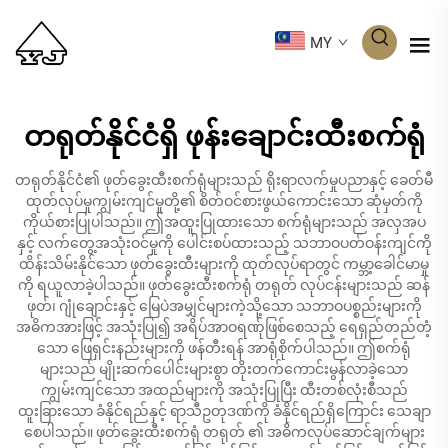
MY
တရုတ်နိုင်ငံရှိ ဖုန်းချောင်းထီးစက်ရုံ
တရုတ်နိုင်ငံ၏ ဖုတ်ခွေးထီးစက်ရုံများသည် ရိုးရာလက်မှုပညာနှင့် ခေတ်မီ
ထုတ်လုပ်မှုကျွမ်းကျင်မှုတို့၏ စိတ်ဝင်စားဖွယ်ကောင်းသော ဆုံမှတ်ကို
ကိုယ်စားပြုပါသည်။ ဤအထူးပြုထားသော စက်ရုံများသည် အလှအပ
နှင့် လက်တွေ့အသုံးဝင်မှုကို ပေါင်းစပ်ထားသည့် သဘာဝပတ်ဝန်းကျင်ကို
ထိန်းသိမ်းနိုင်သော ဖုတ်ခွေးထီးများကို ထုတ်လုပ်ရာတွင် ကမ္ဘာ့ခေါင်မာမှု
ကို ရယူလာခဲ့ပါသည်။ ဖုတ်ခွေးထီးစက်ရုံ တရုတ် လုပ်ငန်းများသည် ဆန်
ဖုတ်၊ ဂျုံချောင်းနှင့် မြေပဲအမျှင်များကဲ့သို့သော သဘာဝပစ္စည်းများကို
အဓိကအားဖြင့် အသုံးပြု၍ အရိပ်အာဝရဏ်ုဖြစ်စေသည့် ရေရှည်တည်တံ့
သော ဖြေရှင်းနည်းများကို ဖန်တီးရန် အာရုံစိုက်ပါသည်။ ဤစက်ရုံ
များသည် မျိုးဆက်ပေါင်းများစွာ တိုးတက်ကောင်းမွန်လာခဲ့သော
ကျွမ်းကျင်သော အထည်များကို အသုံးပြုပြီး ထီးတစ်လုံးစီသည်
ထူးခြားသော ခံနိုင်ရည်နှင့် ရာသီဥတုဒဏ်ကို ခံနိုင်ရည်ရှိကြောင်း သေချာ
စေပါသည်။ ဖုတ်ခွေးထီးစက်ရုံ တရုတ် ၏ အဓိကလုပ်ဆောင်ချက်များ