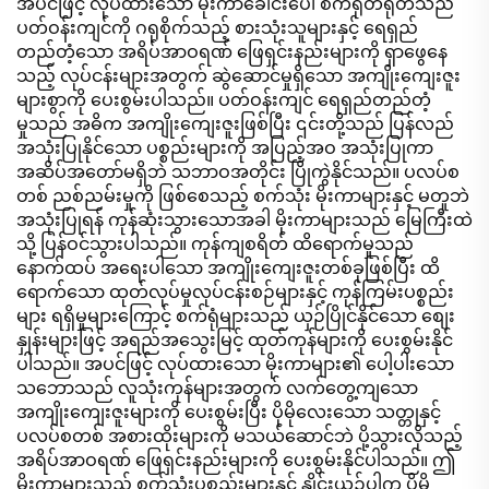
အပင်ဖြင့် လုပ်ထားသော မိုးကာခေါင်းပေါ် စက်ရုံတရုတ်သည်
ပတ်ဝန်းကျင်ကို ဂရုစိုက်သည့် စားသုံးသူများနှင့် ရေရှည်
တည်တံ့သော အရိပ်အာဝရဏ် ဖြေရှင်းနည်းများကို ရှာဖွေနေ
သည့် လုပ်ငန်းများအတွက် ဆွဲဆောင်မှုရှိသော အကျိုးကျေးဇူး
များစွာကို ပေးစွမ်းပါသည်။ ပတ်ဝန်းကျင် ရေရှည်တည်တံ့
မှုသည် အဓိက အကျိုးကျေးဇူးဖြစ်ပြီး ၎င်းတို့သည် ပြန်လည်
အသုံးပြုနိုင်သော ပစ္စည်းများကို အပြည့်အဝ အသုံးပြုကာ
အဆိပ်အတော်မရှိဘဲ သဘာဝအတိုင်း ပြိုကွဲနိုင်သည်။ ပလပ်စ
တစ် ညစ်ညမ်းမှုကို ဖြစ်စေသည့် စက်သုံး မိုးကာများနှင့် မတူဘဲ
အသုံးပြုရန် ကုန်ဆုံးသွားသောအခါ မိုးကာများသည် မြေကြီးထဲ
သို့ ပြန်ဝင်သွားပါသည်။ ကုန်ကျစရိတ် ထိရောက်မှုသည်
နောက်ထပ် အရေးပါသော အကျိုးကျေးဇူးတစ်ခုဖြစ်ပြီး ထိ
ရောက်သော ထုတ်လုပ်မှုလုပ်ငန်းစဉ်များနှင့် ကုန်ကြမ်းပစ္စည်း
များ ရရှိမှုများကြောင့် စက်ရုံများသည် ယှဉ်ပြိုင်နိုင်သော စျေး
နှုန်းများဖြင့် အရည်အသွေးမြင့် ထုတ်ကုန်များကို ပေးစွမ်းနိုင်
ပါသည်။ အပင်ဖြင့် လုပ်ထားသော မိုးကာများ၏ ပေါ့ပါးသော
သဘောသည် လူသုံးကုန်များအတွက် လက်တွေ့ကျသော
အကျိုးကျေးဇူးများကို ပေးစွမ်းပြီး ပိုမိုလေးသော သတ္တုနှင့်
ပလပ်စတစ် အစားထိုးများကို မသယ်ဆောင်ဘဲ ပို့သွားလိုသည့်
အရိပ်အာဝရဏ် ဖြေရှင်းနည်းများကို ပေးစွမ်းနိုင်ပါသည်။ ဤ
မိုးကာများသည် စက်သုံးပစ္စည်းများနှင့် နှိုင်းယှဉ်ပါက ပိုမို