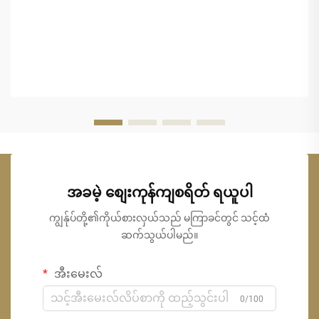
အခမဲ့ စျေးကုန်ကျစရိတ် ရယူပါ
ကျွန်ုပ်တို့၏ကိုယ်စားလှယ်သည် မကြာခင်တွင် သင့်ထံ
ဆက်သွယ်ပါမည်။
အီးမေးလ်
0/100