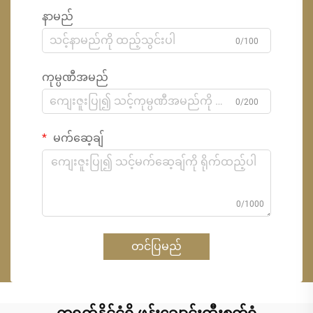
နာမည်
0/100
ကုမ္ပဏီအမည်
0/200
မက်ဆေ့ချ်
0/1000
တင်ပြမည်
တရုတ်နိုင်ငံရှိ ဖုန်းချောင်းထီးစက်ရုံ