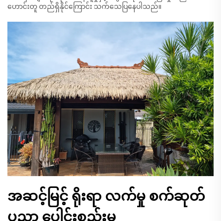
ဟောင်းတူ တည်ရှိနိုင်ကြောင်း သက်သေပြနေပါသည်။
အဆင့်မြင့် ရိုးရာ လက်မှု စက်ဆုတ်
ပညာ ပေါင်းစည်းမှု