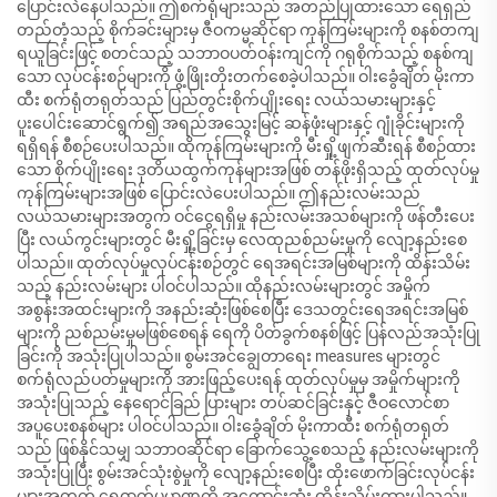
ပြောင်းလဲနေပါသည်။ ဤစက်ရုံများသည် အတည်ပြုထားသော ရေရှည်
တည်တံ့သည့် စိုက်ခင်းများမှ ဇီဝကမ္မဆိုင်ရာ ကုန်ကြမ်းများကို စနစ်တကျ
ရယူခြင်းဖြင့် စတင်သည့် သဘာဝပတ်ဝန်းကျင်ကို ဂရုစိုက်သည့် စနစ်ကျ
သော လုပ်ငန်းစဉ်များကို ဖွံ့ဖြိုးတိုးတက်စေခဲ့ပါသည်။ ဝါးခွေံချိတ် မိုးကာ
ထီး စက်ရုံတရုတ်သည် ပြည်တွင်းစိုက်ပျိုးရေး လယ်သမားများနှင့်
ပူးပေါင်းဆောင်ရွက်၍ အရည်အသွေးမြင့် ဆန်ဖုံးများနှင့် ဂျုံခိုင်းများကို
ရရှိရန် စီစဉ်ပေးပါသည်။ ထိုကုန်ကြမ်းများကို မီးရှို့ဖျက်ဆီးရန် စီစဉ်ထား
သော စိုက်ပျိုးရေး ဒုတိယထွက်ကုန်များအဖြစ် တန်ဖိုးရှိသည့် ထုတ်လုပ်မှု
ကုန်ကြမ်းများအဖြစ် ပြောင်းလဲပေးပါသည်။ ဤနည်းလမ်းသည်
လယ်သမားများအတွက် ဝင်ငွေရရှိမှု နည်းလမ်းအသစ်များကို ဖန်တီးပေး
ပြီး လယ်ကွင်းများတွင် မီးရှို့ခြင်းမှ လေထုညစ်ညမ်းမှုကို လျော့နည်းစေ
ပါသည်။ ထုတ်လုပ်မှုလုပ်ငန်းစဉ်တွင် ရေအရင်းအမြစ်များကို ထိန်းသိမ်း
သည့် နည်းလမ်းများ ပါဝင်ပါသည်။ ထိုနည်းလမ်းများတွင် အမှိုက်
အစွန်းအထင်းများကို အနည်းဆုံးဖြစ်စေပြီး ဒေသတွင်းရေအရင်းအမြစ်
များကို ညစ်ညမ်းမှုမဖြစ်စေရန် ရေကို ပိတ်ခွက်စနစ်ဖြင့် ပြန်လည်အသုံးပြု
ခြင်းကို အသုံးပြုပါသည်။ စွမ်းအင်ချွေတာရေး measures များတွင်
စက်ရုံလည်ပတ်မှုများကို အားဖြည့်ပေးရန် ထုတ်လုပ်မှုမှ အမှိုက်များကို
အသုံးပြုသည့် နေရောင်ခြည် ပြားများ တပ်ဆင်ခြင်းနှင့် ဇီဝလောင်စာ
အပူပေးစနစ်များ ပါဝင်ပါသည်။ ဝါးခွေံချိတ် မိုးကာထီး စက်ရုံတရုတ်
သည် ဖြစ်နိုင်သမျှ သဘာဝဆိုင်ရာ ခြောက်သွေ့စေသည့် နည်းလမ်းများကို
အသုံးပြုပြီး စွမ်းအင်သုံးစွဲမှုကို လျော့နည်းစေပြီး ထိုးဖောက်ခြင်းလုပ်ငန်း
များအတွက် ရေဓာတ်ပမာဏကို အကောင်းဆုံး ထိန်းသိမ်းထားပါသည်။