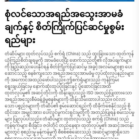
စုံလင်သောအရည်အသွေးအာမခံ
ချက်နှင့် စိတ်ကြိုက်ပြင်ဆင်မှုစွမ်း
ရည်များ
တံဆိပ်များ ထုတ်လုပ်သည့် စက်ရုံ (China) သည် ထူးခြားသော ထုတ်ကုန်
ယုံကြည်စိတ်ချရမှုကို အာမခံပေးပြီး ဖောက်သည်တို့၏ လိုအပ်ချက်များ
ကို ဖြည့်ဆည်းပေးနိုင်ရန် စိတ်ကြိုက်ပြင်ဆင်မှု အခွင့်အလမ်းများစွာ ပေး
ဆောင်သည့် စနစ်ကျသော အရည်အသွေးအာမခံမှု လုပ်ထုံးလုပ်နည်းများ
ကို အကောင်အထည်ဖော်ပါသည်။ ဤစက်ရုံများသည် ကုန်ကြမ်း
ရွေးချယ်ခြင်းမှ နောက်ဆုံးထုပ်ပိုးခြင်းနှင့် ပို့ဆောင်ခြင်းအထိ
ထုတ်လုပ်မှု၏ အဆင့်တိုင်းကို ထိန်းချုပ်သည့် ISO အတည်ပြုထားသော
အရည်အသွေးစီမံခန့်ခွဲမှုစနစ်များကို ထိန်းသိမ်းထားပါသည်။ ဝင်လာ
သော ပစ္စည်းများကို တံဆိပ်၏ စွမ်းဆောင်ရည်ကို ထိခိုက်စေနိုင်သည့် စို
ထိုင်းဆ၊ အမျှင်အား၊ ပေါ်လွင်မှုကင်းရှင်းမှုတို့ကို အတည်ပြုရန် စမ်းသပ်မှု
များ ပြုလုပ်ပါသည်။ တံဆိပ်များ ထုတ်လုပ်သည့် စက်ရုံ (China) သည်
ကွန်ရက်များ စီးခြင်း၊ ဇဝါတိုင် တည်နေရာ၊ ထုတ်လုပ်မှု၏ အဆင့်အတန်း
များတွင် စုစည်းမှု မှန်ကန်မှုကို စိစစ်စစ်ဆေးသည့် အဆင့်များစွာရှိသော
စစ်ဆေးမှု လုပ်ငန်းစဉ်များကို အသုံးပြုပါသည်။ ဖိအားစမ်းသပ်မှု