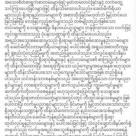
အသေးစိတ်စာရွက်စာတမ်းများဖြင့် မှတ်တမ်းတင်ခြင်းနှင့် လက်တွေ့
သင်ကြားပေးခြင်းများဖြင့် ထိန်းသိမ်းထားပါသည်။ ခေတ်မီကိရိယာ
များသည် ရိုးရာနည်းလမ်းများကို အစားထိုးခြင်းမဟုတ်ဘဲ မြှင့်တင်ပေး
ခြင်းဖြစ်ပြီး လေဖြင့်လှည့်စက်များသည် တစ်မျိုးတည်းဖြစ်သော
တင်းမာမှုကို သေချာစေပြီး ဖိနပ်ဝယ်ယူသူများ တန်ဖိုးထားသော လက်ဖြင့်
ကွင်းချက်ထားသည့် ပုံပန်းသဏ္ဍာန်ကို ထိန်းသိမ်းပေးပါသည်။
အရည်အသွေးစစ်ဆေးမှုသည် ရိုးရာမျက်စိဖြင့်စစ်ဆေးမှုနည်းလမ်းများ
ကို ခေတ်မီတိုင်းတာမှုကိရိယာများနှင့် ပေါင်းစပ်၍ အရွယ်အစားတိကျမှု
နှင့် ဖွဲ့စည်းပုံတည်ငြိမ်မှုကို အတည်ပြုပေးပါသည်။ သံလွင်ချောင်းဖိနပ်
စက်ရုံတရုတ်သည် ရိုးရာပုံစံများနှင့် နည်းလမ်းများ၏ စာကြည့်တိုက်များ
ကို ထိန်းသိမ်းထားပြီး အရေးကြီးသော ယဉ်ကျေးမှုအမွေအနှစ် ဗဟုသုတ
များကို ထိန်းသိမ်းပေးသော ယဉ်ကျေးမှုဂိုဒေါင်များအဖြစ် တည်ရှိနေ
ပါသည်။ သင်တန်းသားစနစ်များသည် အတွေ့အကြုံရှိသော လက်မှုပညာ
ရှင်များနှင့် လာရောက်သူများကို ဆက်သွယ်ပေးပြီး ကျွမ်းကျင်မှုများ
ဆက်တိုက်တိုးတက်စေရန်နှင့် ဗဟုသုတလွှဲပြောင်းမှုကို သေချာစေ
ပါသည်။ ရိုးရာဇာတ်လမ်းတွဲများအတွင်းတွင် တီထွင်ဆန်းသစ်မှုများ ဖြစ်
ပေါ်လာပြီး လက်မှုပညာရှင်များသည် ခိုင်မာမှုကို မြှင့်တင်ပေးသော်လည်း
ရိုးရာပုံပန်းသဏ္ဍာန်ကို ထိန်းသိမ်းထားသည့် နည်းလမ်းအသစ်များကို
ဖန်တီးပါသည်။ ခေတ်မီ ကုန်စည်ပို့ဆောင်ရေးစနစ်များကို ရိုးရာ
ထုတ်လုပ်မှုနည်းလမ်းများနှင့် ပေါင်းစပ်ခြင်းဖြင့် သံလွင်ချောင်းဖိနပ်စက်ရုံ
တရုတ်သည် လက်မှုအရည်အသွေးစံနှုန်းများကို ထိန်းသိမ်းထားစေရန်