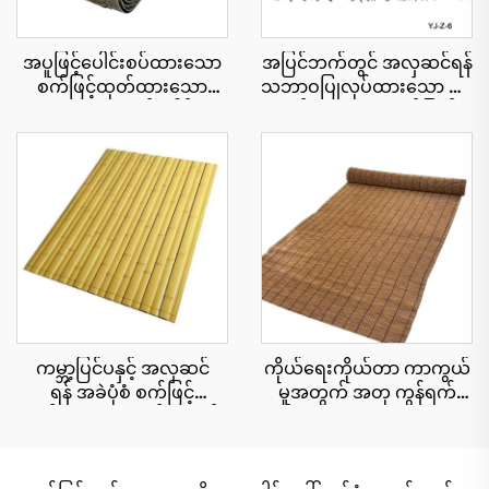
အပူဖြင့်ပေါင်းစပ်ထားသော
အပြင်ဘက်တွင် အလှဆင်ရန်
စက်ဖြင့်ထုတ်ထားသော
သဘာဝပြုလုပ်ထားသော ဖရုံ
သဘာဝအလှဆင်ခေါင်းမိုး
ရွက်များ၊ ယူဗီရောင်ခြည်
ပြား ၅၀ စင်တီမီတာ x ၃
ခံနိုင်ရည်ရှိခြင်း
မီတာ၊ မီးခံနိုင်ရည်ပိုမို
ကောင်းမွန်ခြင်း
ကမ္ဘာ့ပြင်ပနှင့် အလှဆင်
ကိုယ်ရေးကိုယ်တာ ကာကွယ်
ရန် အခဲပုံစံ စက်ဖြင့်
မှုအတွက် အတု ကွန်ရက်
ထုတ်ထားသော ထန်းကောင်း
စည်းရိုး cu roll 1.8x10 မီတာ
ပြားများ 15x90 စင်တီမီတာ