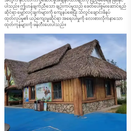
အတွက် နိုင်ငံတကာ ပို့ဆောင်မှုအချိန်ဇယားများကို ပြည့်မီစေရန် ဖြစ်နိုင်
ပါသည်။ ဤဟန်ချက်ညီသော ချဉ်းကပ်မှုသည် ခေတ်ပေါ်စွမ်းဆောင်ရည်
ဆိုင်ရာ မျှော်လင့်ချက်များကို ကျေနပ်စေပြီး သံလွင်ချောင်းဖိနပ်
ထုတ်လုပ်မှု၏ ယဉ်ကျေးမှုဆိုင်ရာ အရေးပါမှုကို လေးစားလိုက်နာသော
ထုတ်ကုန်များကို ဖန်တီးပေးပါသည်။