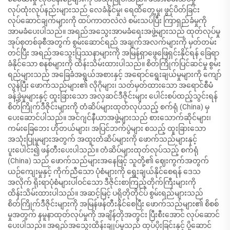
လုပ်ထုံးလုပ်နည်းများသည် လေခံနိုင်မှု၊ ရေထိတွေ့မှု၊ ဖွင့်ပိတ်ခြင်း
လုပ်ဆောင်ချက်များကို ထပ်ကာတလဲလဲ စမ်းသပ်ပြီး ကြာရှည်ခံမှုကို
အာမခံပေးပါသည်။ အရည်အသွေးအာမခံရေးအဖွဲ့များသည် ထုတ်လုပ်မှု
အုပ်စုတစ်ခုစီအတွက် စွမ်းဆောင်ရည် အချက်အလက်များကို မှတ်တမ်း
တင်ပြီး အရည်အသွေးပြဿနာများကို အမြန်ရှာဖွေဖြေရှင်းနိုင်ရန် ခြေရာ
ခံနိုင်သော စနစ်များကို ထိန်းသိမ်းထားပါသည်။ စိတ်ကြိုက်ပြင်ဆင်မှု စွမ်း
ရည်များသည် အခြေခံအရွယ်အစားနှင့် အရောင်ရွေးချယ်မှုများကို ကျော်
လွန်ပြီး ဖောက်သည်များ၏ လိုဂိုများ၊ သတ်မှတ်ထားသော အရောင်စီမံ
ခန့်ခွဲမှုများနှင့် ထူးခြားသော အလှဆင်ဒီဇိုင်းများ ပေါင်းစပ်ထည့်သွင်းရန်
စိတ်ကြိုက်ဒီဇိုင်းများကို တံဆိပ်များထုတ်လုပ်သည့် စက်ရုံ (China) မှ
ပေးဆောင်ပါသည်။ အင်ဂျင်နီယာအဖွဲ့များသည် စားသောက်ဆိုင်များ၊
ကမ်းခြေဘေး ဟိုတယ်များ၊ အပြင်ဘက်ပွဲများ စသည့် ထူးခြားသော
အသုံးပြုမှုများအတွက် အထူးတံဆိပ်များကို ဖောက်သည်များနှင့်
ပူးပေါင်း၍ ဖန်တီးပေးပါသည်။ တံဆိပ်များထုတ်လုပ်သည့် စက်ရုံ
(China) သည် ဖောက်သည်များအနေဖြင့် သူတို့၏ ဈေးကွက်အတွက်
ယဉ်ကျေးမှုနှင့် ကိုက်ညီသော ပုံစံများကို ရွေးချယ်နိုင်စေရန် ဒေသ
အလိုက် ရိုးရာပုံစံများပါဝင်သော ဒီဇိုင်းစာကြည့်တိုက်ကြီးများကို
ထိန်းသိမ်းထားပါသည်။ အဆင့်မြင့် ပရိုတိုတိုင်ပ် စွမ်းရည်များသည်
စိတ်ကြိုက်ဒီဇိုင်းများကို အမြန်ဖန်တီးနိုင်စေပြီး ဖောက်သည်များ၏ စိစစ်
မှုအတွက် နမူနာထုတ်လုပ်မှုကို အချိန်တိုအတွင်း ပြီးစီးအောင် လုပ်ဆောင်
ပေးပါသည်။ အရည်အသွေးထိန်းချုပ်မှုသည် ထုပ်ပိုးခြင်းနှင့် ပို့ဆောင်