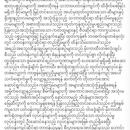
ဓာတုပစ္စည်းများကို အစားထိုးရန် သဘာဝပတ်ဝန်းကျင်ကို ထိခိုက်စေခြင်း
မရှိဘဲ ခိုင်မာမှုကို မြှင့်တင်ပေးသည့် အပင်မှထုတ်ယူထားသော ဆီများနှင့်
ရိုးရာနည်းလမ်းများကို အသုံးပြုသည့် သဘာဝဆိုင်ရာ ထိန်းသိမ်းမှုနည်း
လမ်းများကို အစားထိုးပေးပါသည်။ ထုတ်ကုန်ထုပ်ပိုးမှုပစ္စည်းများသည်
ပြန်လည်အသုံးပြုထားသော ကတ်ထူများနှင့် ဇီဝဆိုင်ရာ ကာကွယ်ပေး
သည့် ပစ္စည်းများဖြင့် ပြည့်နှက်နေပြီး ထုတ်ကုန်၏ ဘဝစက်ဝန်းတစ်ခုလုံး
တွင် ပတ်ဝန်းကျင်ဆိုင်ရာ တည်ငြိမ်မှုကို ထိန်းသိမ်းထားပါသည်။
အရည်အသွေးထိန်းချုပ်မှုလုပ်ငန်းစဉ်များသည် မိုးကာထီးတစ်လုံးချင်း
စီသည် ပတ်ဝန်းကျင်ဆိုင်ရာ စံနှုန်းများကို တင်းကျပ်စွာ လိုက်နာပြီး
ထူးခြားသော စွမ်းဆောင်ရည်လက္ခဏာများကို ပေးဆောင်မှုရှိမရှိ စစ်ဆေး
ပါသည်။ ဝါးခွေံချိတ် မိုးကာထီး စက်ရုံတရုတ်သည် ထုတ်လုပ်မှုလုပ်ငန်း
တစ်လျှောက် ကာဗွန်ခြေရာညှိမှုများကို ခြေရာခံပြီး ပတ်ဝန်းကျင်အပေါ်
သက်ရောက်မှုကို လျော့နည်းစေရန် ဆက်တိုက် တိုးတက်အောင်
ဆောင်ရွက်ပါသည်။ ကုန်ကြမ်းများကို အများဆုံးအသုံးပြုမှုရှိစေရန်
အမှိုက်လျော့နည်းရေး စီမံကိန်းများကို အကောင်အထည်ဖော်ပြီး အသုံးမ
ဝင်သည့် အစိတ်အပိုင်းများကို နောင်လာမည့် သီးနှံများအတွက်
မြေဆီလွှာကို ကောင်းမွန်စေရန် ပြန်လည်ဖြည့်တင်းပေးပါသည်။ ဤစနစ်
ကျသော ပတ်ဝန်းကျင်ဆိုင်ရာ လုပ်ငန်းများသည် ဝါးခွေံချိတ် မိုးကာထီး
စက်ရုံတရုတ်၏ လုပ်ငန်းများကို ရေရှည်တည်တံ့သော ထုတ်လုပ်မှု
လုပ်ငန်းတွင် ဦးဆောင်နေသည့် လုပ်ငန်းများအဖြစ် တည်ရှိစေပြီး
ပတ်ဝန်းကျင်ဆိုင်ရာ တာဝန်ယူမှုနှင့် စီးပွားရေးအောင်မြင်မှုသည် ဟောင်း