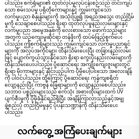
ပါသည်။ စက်ရုံများ၏ ထုတ်လုပ်မှုလုပ်ငန်းစဉ်သည် တင်းကျပ်
သော စမ်းသပ်မှု ပရိုတိုကောများနှင့် ကျွမ်းကျင်သော
လက်မှုပညာ စံနှုန်းများကို အသုံးပြု၍ အရည်အသွေး တည်ငြိမ်
မှုကို သေချာစေပါသည်။ ရိုးရာ ထုတ်လုပ်မှုနည်းလမ်းများနှင့်
လက်မှုပညာ အမွေအနှစ်ကို လေးစားသော ဖောက်သည်များ
အတွက် ယဉ်ကျေးမှုဆိုင်ရာ တန်ဖိုးကို ထပ်မံဖြည့်စွက်ပေး
ပါသည်။ ဤစက်ရုံများသည် ကျွမ်းကျင်သော လက်မှုပညာရှင်
များကို အလုပ်အကိုင်များ ထိန်းသိမ်းပေးပြီး တခြားနည်းလမ်း
ဖြင့် ပျောက်ကွယ်သွားနိုင်သော ရိုးရာ ကွေးပိုးနည်းလမ်းများကို
ထိန်းသိမ်းပေးပါသည်။ ပို့ဆောင်ရေး အကျိုးကျေးဇူးများတွင်
ရိုးရာ မိုးကာများနှင့် နှိုင်းယှဉ်ပါက ပိုမိုပေါ့ပါးသော အလေးချိန်
ကို ပါဝင်ပါသည်။ ထို့ကြောင့် ပို့ဆောင်ရေး ကုန်ကျစရိတ်
လျော့နည်းပြီး ကာဗွန် ခြေရာများကို လျော့နည်းစေပါသည်။
သဘာဝ ပစ္စည်းများသည် စက်သုံး အစားထိုးများထက် UV
ပျက်စီးမှုကို ပိုမိုခံနိုင်ရည်ရှိပြီး အချိန်ကြာလာသည်နှင့်အမျှ
ဖွဲ့စည်းပုံ တည်ငြိမ်မှုနှင့် ပုံပန်းသဏ္ဍာန်ကို ထိန်းသိမ်းပေး
ပါသည်။
လက်တွေ့ အကြံပေးချက်များ