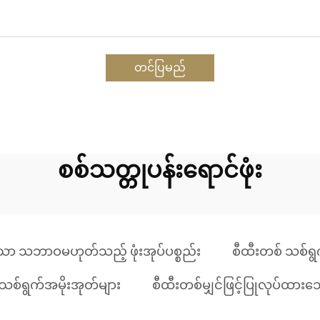
တင်ပြမည်
စစ်သတ္တုပန်းရောင်ဖုံး
သော သဘာဝမဟုတ်သည့် ဖုံးအုပ်ပစ္စည်း
စီထီးတစ် သစ်ရွက
 သစ်ရွက်အမိုးအုတ်များ
စီထီးတစ်မျှင်ဖြင့်ပြုလုပ်ထားသ