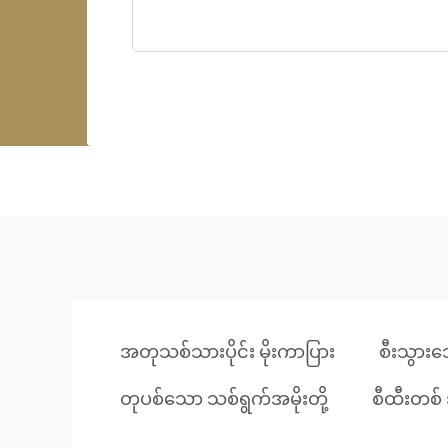
အတုသစ်သားပိုင်း မိုးကာပြား
စီးသွား
တုပစ်သော သစ်ရွက်အမိုးတို့
စီထီးတစ်