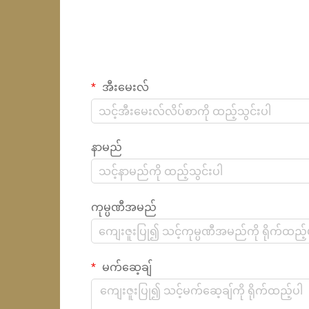
အီးမေးလ်
နာမည်
ကုမ္ပဏီအမည်
မက်ဆေ့ချ်