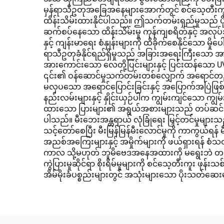
စခန်းများအတွက်
မှန်ရာသီဥတုအခြေအနေများအောက်တွင် စင်သေ့တီးကူး ဖု
ထိန်းသိမ်းထားနိုင်ပါသည်။ ဤသက်တမ်းရှည်မှုသည် ပိုင်
ဆက်စပ်နေသော ထိန်းသိမ်းမှု ကုန်ကျစရိတ်နှင့် အလုပ်
နှင့် ကျန်းမာရေး စံနှုန်းများကို ထိခိုက်စေနိုင်သော မှ
ရာသီဥတုခံနိုင်ရည်ရှိမှုသည် အခြားအရေးကြီးသော အားသာ
အားကောင်းသော လေတို့ပြင်းများနှင့် ပြင်းထန်သော UV ရေ
၎င်း၏ ဝန်ဆောင်မှုသက်တမ်းတစ်လျှောက် အရောင်တည်ငြိမ်
မလှပသော အရောင်ပြောင်းခြင်းနှင့် အပြောက်အပြဲဖြစ်ခ
နည်းလမ်းများနှင့် နှိုင်းယှဉ်ပါက ကျွမ်းကျင်သော ကျွ
ထားသော ပြားများ၏ အရွယ်အစားများသည် တပ်ဆင်သူ၏ 
ပါသည်။ မီးဘေးအန္တရာယ် လုံခြုံရေး မြှင့်တင်မှုမျာ
သင့်တော်စေပြီး မီးမြန်မြန်မီးလောင်မှုကို ကာကွယ်ရ
အညစ်အကြေးများနှင့် အမှိုက်များကို ဖယ်ရှားရန် စံသ
ကာလ သို့မဟုတ် ဘူမိဗေဒအနေအထားကို မရွေးဘဲ တည်ဆ
ကွဲပြားမှုဆိုင်ရာ စိုးရိမ်မှုများကို စင်သေ့တီးကူး
အိမ်မိုးခံပစ္စည်းများတွင် အသုံးများသော ပိုးသတ်ဆေး