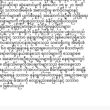
ိုင်ရာ ဆွဲဆောင်မှုကို နှစ်ပေါင်း ၁၅ မှ ၂၀ အထိ
သဘာဝအိမ်မိုးခံ အစားထိုးမှု စက်ဝိုင်းများနှင့်
၊ ကြွက်များ၏ ပျက်စီးမှုနှင့် အဆောက်အဦ၏ လုံခြုံရေး
ှန်ပြဿနာများကို ဤပစ္စည်းသည် ခံနိုင်ရည်ရှိပါသည်။
်မြင့်မားခြင်း၊ မိုးကြိုးမုန်တိုင်းများ၊
ံပျက်ယွင်းမှုမရှိဘဲ ခံနိုင်ရည်ရှိပါသည်။ ပစ္စည်းသည်
ကြောင့် သဘာဝ ဖုန်းရွက်များတွင် ဖြစ်ပေါ်လေ့ရှိသော
်ဆင်မှုလုပ်ငန်းစဉ်များသည် သမားရိုးကျ အိမ်မိုးခံ
၆၀ ရာခိုင်နှုန်းခန့် လျှော့ချပေးပါသည်။ စံသတ်မှတ်
ပရော်ဖက်ရှင်နယ်ဆန်သော ရလဒ်များကို သေချာစေ
ားသော အဆောက်အဦစည်းမျဉ်းများရှိသည့် နေရာများတွင်
ည်။ ထိန်းသိမ်းမှုလိုအပ်ချက်များသည် စုဝေးနေသော
ာ အနည်းငယ်သာ လိုအပ်ပါသည်။ စီမံကိန်းများ၏ အချိန်
ာစေရန် သဘာဝ ဖုန်းရွက်ပေါ်လာမှုနှင့် အရည်အသွေး
ုတ်ယူမှု ဖိအားကို လျော့နည်းစေခြင်းနှင့် သဘာဝ
ျား ဖြစ်ပါသည်။