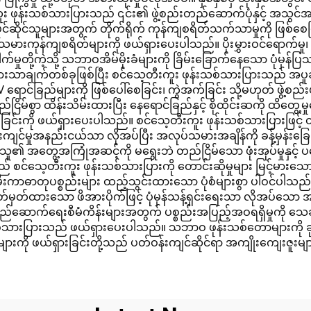
န်းသစ်သားပြားသည် ၎င်း၏ ဖွဲ့စည်းတည်ဆောက်ပုံနှင့် အသွင်အပြင်ဆ
ဆိုင်သူများအတွက် တိုက်ရိုက် ကုန်ကျစရိတ်သက်သာမှုကို ဖြစ်စေပြီး 
သမားကုန်ကျစရိတ်များကို ဖယ်ရှားပေးပါသည်။ ပိုးမွှားဝင်ရောက်မှု
ိုပေါက်မှုတို့ကဲ့သို့ သဘာဝအိမ်မိုးခံများကို ခြိမ်းခြောက်နေသော ပုံမ
ချက်တစ်ခုဖြစ်ပြီး စင်သေ့တီးကူး ဖုန်းသစ်သားပြားသည် အပူချိန်အလွန
ာင်ခြည်များကို ဖြစ်ပေါ်စေခြင်း၊ ကွဲအက်ခြင်း သို့မဟုတ် ဖွဲ့စည်းပု
စွာ ထိန်းသိမ်းထားပြီး နေရောင်ခြည်နှင့် စိုထိုင်းဆကို ထိတွေ့မှု
ြင်းကို ဖယ်ရှားပေးပါသည်။ စင်သေ့တီးကူး ဖုန်းသစ်သားပြားဖြင့် တပ
မ်းကျင်မှုအနည်းငယ်သာ လိုအပ်ပြီး အလုပ်သမားအချိန်ကို ခန့်မှန်းခြေ 
အတွေ့အကြုံအဆင့်ကို မရွေးဘဲ တည်ငြိမ်သော ဖုံးအုပ်မှုနှင့် 
းသည် စင်သေ့တီးကူး ဖုန်းသစ်သားပြားကို တောင်းဆိုမှုများ မြင့်မ
န် မီးကာဓာတုပစ္စည်းများ ထည့်သွင်းထားသော ပုံစံများစွာ ပါဝင်ပါသ
တ်မှတ်ထားသော ဖိအားပိုက်ဖြင့် ပုံမှန်သန့်ရှင်းရေးသာ လိုအပ်သေ
ောက်ရေးစီမံကိန်းများအတွက် ပစ္စည်းအပြည့်အဝရရှိမှုကို သေချ
 ဖုန်းသစ်သားပြားသည် ဖယ်ရှားပေးပါသည်။ သဘာဝ ဖုန်းသစ်တောများကို ခ
များကို ဖယ်ရှားခြင်းတို့သည် ပတ်ဝန်းကျင်ဆိုင်ရာ အကျိုးကျေးဇူးမ