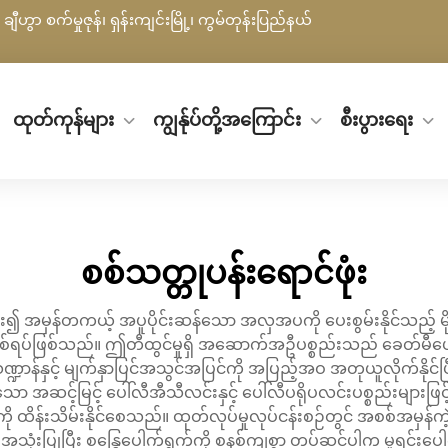
ချီဟွာ စက်မှုဇုန်၊ ရှန်းကျင်းမြို့၊ ကွမ်တုန်းပြည်နယ်
ထုတ်ကုန်များ
ကျွန်ုပ်တို့အကြောင်း
စီးပွားရေး
စစ်သတ္တုပန်းရောင်ဖုံး
 အမှန်တကယ့် အပူပိုင်းဆန်သော အလှအပကို ပေးစွမ်းနိုင်သည့် မို
ှုတစ်ရပ်ဖြစ်သည်။ ဤတီထွင်မှုရှိ အဆောက်အဦပစ္စည်းသည် ခေတ်မီပေ
သဏ္ဍာန်နှင့် မျက်နှာပြင်အသွင်အပြင်ကို အပြည့်အဝ အတုယူလိုက်နိုင်
သော အဆင့်မြင့် ပေါ်လီအီသီလင်းနှင့် ပေါ်လီပရိုပလင်းပစ္စည်းများ
်မှုကို ထိန်းသိမ်းနိုင်စေသည်။ ထုတ်လုပ်မှုလုပ်ငန်းစဉ်တွင် အစစ်အမှန်ကဲ
ံးပြုပြီး စန္ဒြေပေါက်ရွက်ကို စနစ်ကျစွာ တပ်ဆင်ပါက မူရင်းပေါက်ရွက