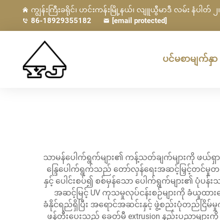
ကျွန်းကြီးခရိုင်၊ ဟင်းကန်းမြို့နယ်၊ လျူယွီမာဒီ လမ်း နံပါတ် ၂၊ 
86-18929355182
[email protected]
ပင်မစာမျက်နှာ
သာမန်ပေါက်ရွက်များ၏ ကန့်သတ်ချက်များကို ဖယ်ရှား၍
န္ဒြေပေါက်ရွက်သည် တော်လှန်ရေးအဆင့်မြှင့်တင်မ
နှင့် ပေါင်းစပ်၍ စစ်မှန်သော ပေါက်ရွက်များ၏ ပုံပန်း
အဆင့်မြင့် UV ကုသမှုလုပ်ငန်းစဉ်များကို ခံယူထား
ခံနိုင်ရည်ရှိပြီး အရောင်အဆင်းနှင့် ဖွဲ့စည်းပုံတည်ငြိမ
ဖန်တီးပေးသည့် ခေတ်မီ extrusion နည်းပညာများကို အသု