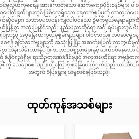
ပ်ဆင်မှုလွယ်ကူစေရန် အားကောင်းသော နောက်ကျောပိုင်းစနစ်များ ပါဝင
ဝပေါက်ရွက်များတွင် ဖြစ်လေ့ရှိသော ရေဓာတ်စုပုံမှုကို ကာကွယ်ပေ
က်ဆိုင်များ၊ သဘာဝပတ်ဝန်းကျင်ပါဝင်သော စွဲမက်ဖွယ်နေရာများကို ဖန်
်ပြန့်စွာ အသုံးပြုနိုင်သည်။ နည်းပညာဆိုင်ရာ အင်္ဂါရပ်များတွင် မ
ပြုသည့် အပူချိန်ကာကွယ်မှုစွမ်းရည်များ ပါဝင်သည်။ တပ်ဆင်မှုစနစ
ုင်ရည်ရှိစေရန် ချိတ်ဆက်မှုများကို အသုံးပြုပြီး အဆက်မပြတ် ကာကွ
ာ ထိန်းသိမ်းထားနိုင်ပြီး သဘာဝပစ္စည်းများနှင့် ဆက်စပ်နေသော ပုံ
ံနိုင်ရည်ရှိမှု၊ ရာသီဥတုဒဏ်ခံနိုင်မှုနှင့် အလှအပဆိုင်ရာ အမှန်
ခုစီကို သေချာစေသည်။ ထို့ကြောင့် စန္ဒြေပေါက်ရွက်သည် ယာယီတပ်
အတွက် စံပြရွေးချယ်မှုတစ်ခုဖြစ်သည်။
ထုတ်ကုန်အသစ်များ