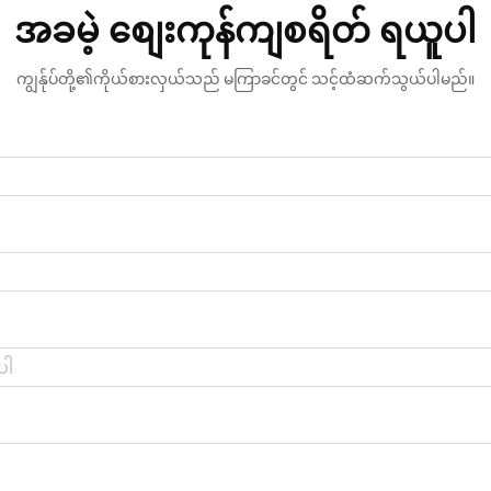
အခမဲ့ စျေးကုန်ကျစရိတ် ရယူပါ
ကျွန်ုပ်တို့၏ကိုယ်စားလှယ်သည် မကြာခင်တွင် သင့်ထံဆက်သွယ်ပါမည်။