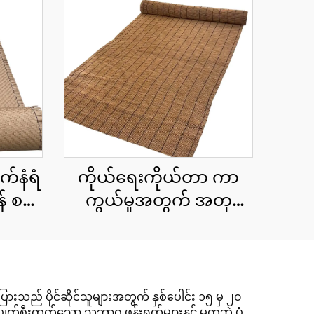
က်နံရံ
ကိုယ်ရေးကိုယ်တာ ကာ
် စက်
ကွယ်မှုအတွက် အတု
ထန်း
ကွန်ရက်စည်းရိုး cu roll
1.8x10 မီတာ
းသည် ပိုင်ဆိုင်သူများအတွက် နှစ်ပေါင်း ၁၅ မှ ၂၀
း ပျက်စီးတတ်သော သဘာဝ ဖုန်းရွက်များနှင့် မတူဘဲ ပုံ