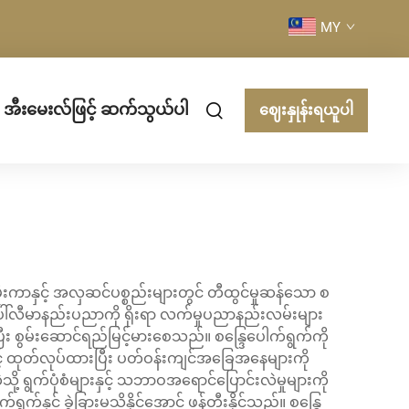
MY
အီးမေးလ်ဖြင့် ဆက်သွယ်ပါ
ဈေးနှုန်းရယူပါ
းကာနှင့် အလှဆင်ပစ္စည်းများတွင် တီထွင်မှုဆန်သော စ
ါ်လီမာနည်းပညာကို ရိုးရာ လက်မှုပညာနည်းလမ်းများ
ပြီး စွမ်းဆောင်ရည်မြင့်မားစေသည်။ စန္ဒြေပေါက်ရွက်ကို
ဖြင့် ထုတ်လုပ်ထားပြီး ပတ်ဝန်းကျင်အခြေအနေများကို
့သို့ ရွက်ပုံစံများနှင့် သဘာဝအရောင်ပြောင်းလဲမှုများကို
်နှင့် ခွဲခြားမသိနိုင်အောင် ဖန်တီးနိုင်သည်။ စန္ဒြေ