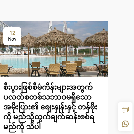
12
1
Nov
De
စီးပွားဖြစ်စီမံကိန်းများအတွက်
ပလတ်စတစ်သဘာဝမရှိသော
အမိုးပြား၏ စျေးနှုန်းနှင့် တန်ဖိုး
ကို မည်သို့တွက်ချက်ဆန်းစစ်ရ
မည်ကို သိပါ