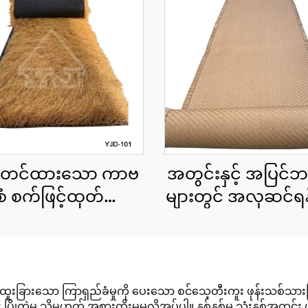
ာတင်ထားသော ကာဗ
အတွင်းနှင့် အပြင်ဘ
ံစံ စက်ဖြင့်ထုတ်ထား
များတွင် အလှဆင်ရန
ာ သဘာဝအလှဆင်
ဖြင့်ထုတ်ထားသော 
င်းမိုး cu roll 1x15
ကောင်းများ
 အကျယ်၊ အမြန်တပ်
ဆင်နိုင်ရန်
ူးခြားသော ကြာရှည်ခံမှုကို ပေးသော စင်သေ့တီးကူး ဖုန်းသစ်သားပြာ
ုကွဲမှု သို့မဟုတ် အစားထိုးမှုမလိုအပ်ပါ။ နှစ်နှစ်မှ သုံးနှစ်အတွင်