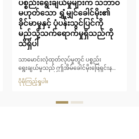
ပစ္စည်းရွေးချယ်မှုများက သဘာဝ
မဟုတ်သော ရွှံ့မျှင်ခေါင်မိုး၏
ခိုင်မာမှုနှင့် ပုံပန်းသွင်ပြင်ကို
မည်သို့သက်ရောက်မှုရှိသည်ကို
သိရှိပါ
သာမောင်းလုံထုတ်လုပ်မှုတွင် ပစ္စည်း
ရွေးချယ်မှုသည် ဤအိမ်ခေါင်မိုးဖြေရှင်းနည်း
များ၏ ရေရှည်တည်တံ့မှုနှင့် အဆင်အပြင်ဆွဲ
ပိုမိုကြည့်ရှုပါ။
ဆောင်မှုကို ဆုံးဖြတ်ရာတွင် အရေးပါသော
အခန်းကဏ္ဍမှ ပါဝင်ပါသည်။ ခေတ်မီသာ
မောင်းလုံပစ္စည်းများသည် တည်ဆောက်ရေး
လုပ်ငန်းကို ပြောင်းလဲပေးခဲ့ပြီး သဘာဝနှင့်
နီးစပ်သော အသွေးအရောင်ကို ထောက်ပံ့ပေး
ကာ ရေရှည်တည်တံ့မှုကို အာမခံပါသည်။