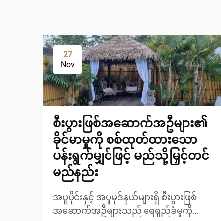
27
Nov
စီးပွားဖြစ်အဆောက်အဦများ၏
ခိုင်မာမှုကို စစ်ထုတ်ထားသော
ပန်းရွက်မျှင်ဖြင့် မည်သို့မြှင့်တင်
မည်နည်း
အပူပိုင်းနှင့် အပူမုဒ်နယ်များရှိ စီးပွားဖြစ်
အဆောက်အဦများသည် ရေရှည်ခံမှုကို