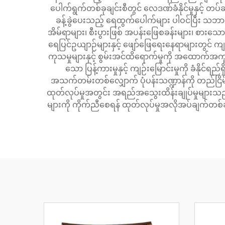
ပေါက်ရွက်တစ်ခုချင်းစီတွင် လေဒဏ်ခံနိုင်မှုနှင့် တ
ခန့်ခွဲပေးသည့် ရေထွက်ပေါက်များ ပါဝင်ပြီး သဘာ
အိမ်ရာများ၊ စီးပွားဖြစ် အပန်းဖြေစခန်းများ၊ စားသော
ရေပြင်ဥယျာဉ်များနှင့် ဖျော်ဖြေရေးနေရာများတွင် ကျယ
ကုသမှုများနှင့် စွမ်းအင်ထိရောက်မှုကို အထောက်အကူ
သော ပြန့်ကားမှုနှင့် ကျဉ်းမြောင်းမှုကို ခံနိ
အသက်တမ်းတစ်လျှောက် ပုံပန်းသဏ္ဍာန်ကို တည်ငြိမ်စွ
ထုတ်လုပ်မှုအတွင်း အရည်အသွေးထိန်းချုပ်မှုများသည် ခ
များကို ကိုက်ညီစေရန် ထုတ်လုပ်မှုအလိုအပ်ချက်တစ်