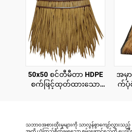
50x50 စင်တီမီတာ HDPE
အမှ
စက်ဖြင့်ထုတ်ထားသော
က်ပု
သဘာဝအလှဆင်ခေါင်းမိုး
သေ
ပြား၊ ၁၅ နှစ်အထိ ယူဗီ
ခေါ
ခံနိုင်ရည်ရှိသော ပူပြင်း
မီတာ
သောဒေသရှိ အပန်းဖြေ
သဘာဝအစားထိုးမှုများကို သာလွန်စွာကျော်လွှားသည့် ထ
အထိ ယုံကြည်စိတ်ချရသော စွမ်းဆောင်ရည်ကို ပေးပြီး ပြိ