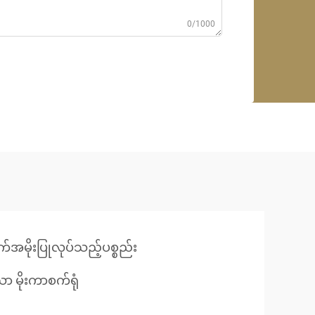
0/1000
်အမိုးပြုလုပ်သည့်ပစ္စည်း
ော မိုးကာစက်ရုံ