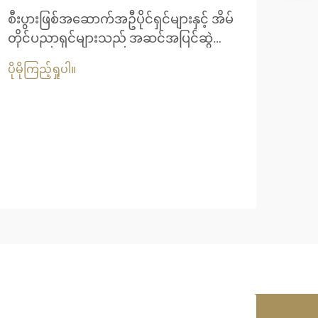
ရက်
စီးပွားဖြစ်အဆောက်အဦပိုင်ရှင်များနှင့် အိမ်
သော
တိုင်ပညာရှင်များသည် အဆင်အပြင်ဆွဲ
ထိန
ဆောင်မှုနှင့် ရေရှည်ခိုင်ခံ့မှုတို့ကို ပေါင်းစပ်
ပိုမိုကြည့်ရှုပါ။
ထားသော အိမ်ခေါင်မိုးဖြေရှင်းနည်းများကို
ရက်
ပိုမိုအသုံးပြုလာကြပါသည်။ သာမောင်းလုံ
လက်ရ
အိမ်ခေါင်မိုးသည် အပူပိုင်းအပန်းဖြေစခန်း
အလွန
များ၊ ဖျော်ဖြေရေးနှင့် ဟိုတယ်လုပ်ငန်းများ
ပိုမို
အဖြစ
အတွက် စွဲမက်ဖွယ်ရွေးချယ်မှုတစ်ခုအဖြစ်
နှင့်
ပေါ်ထွက်လာပါသည်။
ပေါင
ပစ္စ