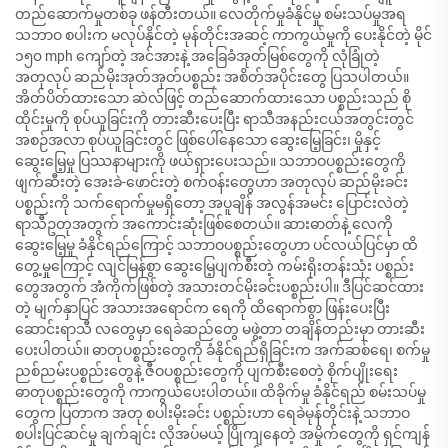
တည်ဆောက်မှုတစ်ခု ဖန်တီးတယ်။ လေတိုက်မှုခံနိုင်မှု စမ်းသပ်မှုအရ
သဘာဝ စပါးက မလုပ်နိုင်တဲ့ မုန်တိုင်းအဆင့် ကာကွယ်မှုကို ပေးနိုင်တဲ့ မိုင်
၁၅၀ mph ကျော်တဲ့ အင်အားနဲ့ အခြေခံအုတ်မြစ်တွေကို လုံခြုံတဲ့
အတုလုပ် ဆည်မိုးအုတ်အုတ်ပစ္စည်း အစိတ်အပိုင်းတွေ ပြသပါတယ်။
အိတ်ပိတ်ထားသော ဆဲလ်ဖြင့် တည်ဆောက်ထားသော ပစ္စည်းသည် စို
ထိုင်းမှုကို စုပ်ယူခြင်းကို တားဆီးပေးပြီး ရာသီအနည်းငယ်အတွင်းတွင်
အစဉ်အလာ စုပ်ယူခြင်းတွင် ဖြစ်ပေါ်နေသော ဆွေးမြေ့ခြင်း၊ မှိုနှင့်
ဆွေးမြေ့မှု ပြဿနာများကို ဖယ်ရှားပေးသည်။ သဘာဝပစ္စည်းတွေကို
ဖျက်ဆီးတဲ့ အေးခဲ-ဖောင်းတဲ့ စက်ဝန်းတွေဟာ အတုလုပ် ဆည်မိုးခင်း
ပစ္စည်းကို သက်ရောက်မှုမရှိတော့ အပူချိန် အလွန်အမင်း ပြောင်းလဲတဲ့
ရာသီဥတုအတွက် အကောင်းဆုံးဖြစ်စေတယ်။ ဆားဓာတ်နဲ့ လေကို
ဆွေးမြေ့မှု ခံနိုင်ရည်ကြောင့် သဘာဝပစ္စည်းတွေဟာ ပင်လယ်ပြင်မှာ ထိ
တွေ့မှုကြောင့် လျင်မြန်စွာ ဆွေးမြေ့ပျက်စီးတဲ့ ကမ်းရိုးတန်းသုံး ပစ္စည်း
တွေအတွက် အံကိုက်ဖြစ်တဲ့ အသားတင်မိုးခင်းပစ္စည်းပါ။ ဒီပြင်ဆင်ထား
တဲ့ မျက်နှာပြင် အသားအရောင်က ရေကို ထိရောက်စွာ ဖြန်းပေးပြီး
ဆောင်းရာသီ လတွေမှာ ရေခဲဆည်တွေ မဖွဲ့တာ တချိန်တည်းမှာ တားဆီး
ပေးပါတယ်။ ဓာတုပစ္စည်းတွေကို ခံနိုင်ရည်ရှိခြင်းက အက်ဆစ်ရေ၊ စက်မှု
ညစ်ညမ်းပစ္စည်းတွေနဲ့ ဇီဝပစ္စည်းတွေကို ပျက်စီးစေတဲ့ စိုက်ပျိုးရေး
ဓာတုပစ္စည်းတွေကို ကာကွယ်ပေးပါတယ်။ ထိခိုက်မှု ခံနိုင်ရည် စမ်းသပ်မှု
တွေက ပြတာက အတု စပါးမိုးခင်း ပစ္စည်းဟာ ရေခဲမုန်တိုင်းနဲ့ သဘာဝ
စပါးပြင်ဆင်မှု ချက်ချင်း လိုအပ်မယ့် ပြိုကျနေတဲ့ အမှိုက်တွေကို ရှင်ကျန်