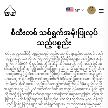
MY
စီထီးတစ် သစ်ရွက်အမိုးပြုလုပ်
သည့်ပစ္စည်း
စင်သေတ္တာခေါင်မိုးပစ္စည်းသည် တည်ဆောက်ရေးနည်းပညာတွင် တော်
လှန်မှုဆန်သော တိုးတက်မှုတစ်ခုဖြစ်ပြီး ပိုင်ဆိုင်သူများအား ရိုးရာ ထန်း
ရွက်ခေါင်မိုးပုံစံကို မူရင်းအတိုင်း ထိန်းသိမ်းပေးရန် မလိုအပ်ဘဲ ရရှိစေ
ပါသည်။ ဤတီထွင်မှုရှိ ခေါင်မိုးဖြေရှင်းနည်းသည် နည်းပညာမြင့် ပိုလီမာ
ဓာတုဗေဒနှင့် မိုးခံအဆောက်အဦပုံစံကို ပေါင်းစပ်၍ သဘာဝထန်းရွက်
များအတွက် ခိုင်မာပြီး ရာသီဥတုဒဏ်ကို ခံနိုင်ရည်ရှိသော အစားထိုးနည်း
လမ်းကို ဖန်တီးပေးပါသည်။ စင်သေတ္တာထန်းရွက်ခေါင်မိုးပစ္စည်းသည်
အရည်အသွေးမြင့် ပိုလီအက်သီလင်နှင့် UV တည်ငြိမ်စေသော ပစ္စည်းများ
ကို အသုံးပြုထားပြီး ပတ်ဝန်းကျင်ဒဏ်ကြောင့် ဖျော့လျော့ခြင်း၊ ကွဲအက်
ခြင်းနှင့် ပျက်စီးခြင်းများကို ခံနိုင်ရည်ရှိပါသည်။ ထုတ်လုပ်မှုလုပ်ငန်းစဉ်
တွင် ရိုးရာ မြက်ချောင်းနှင့် ဆန်ရွက်များ၏ သဘာဝအချောမျောမှုနှင့်