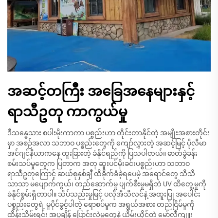
အဆင့်တကြီး အခြေအနေများနှင့်
ရာသီဥတု ကာကွယ်မှု
ဒီသန္ဓေသား စပါးမိုးကာကာ ပစ္စည်းဟာ တိုင်းတာနိုင်တဲ့ အမျိုးအစားတိုင်း
မှာ အစဉ်အလာ သဘာဝ ပစ္စည်းတွေကို ကျော်လွှားတဲ့ အဆင့်မြင့် ပိုလီမာ
အင်ဂျင်နီယာကနေ ထူးခြားတဲ့ ခံနိုင်ရည်ကို ပြသပါတယ်။ ဓာတ်ခွဲခန်း
စမ်းသပ်မှုတွေက ပြတာက အတု ဆူးပင်မိုးခင်းပစ္စည်းဟာ သဘာဝ
ရာသီဥတုကြောင့် ဆယ်စုနှစ်ချီ ထိခိုက်ခံခဲ့ရပေမဲ့ အရောင်တွေ သိသိ
သာသာ မပျောက်ကွယ်၊ တည်ဆောက်မှု ပျက်စီးမှုမရှိဘဲ UV ထိတွေ့မှုကို
ခံနိုင်စွမ်းရှိတာပါ။ သိပ်သည်းမှုမြင့် ပလိုအီသီလင်နဲ့ အထူးပြု အပေါင်း
ပစ္စည်းတွေရဲ့ မူပိုင်ခွင့်ပါတဲ့ ရောစပ်မှုက အရွယ်အစား တည်ငြိမ်မှုကို
ထိန်းသိမ်းရင်း အပူချိန် ပြောင်းလဲမှုတွေနဲ့ ယိမ်းယိုင်တဲ့ မော်လီကျူး