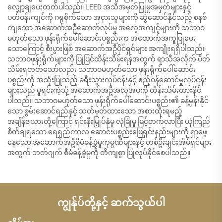
လျှော့ချပေးတတ်ပါသည်။ LEED အသိအမှတ်ပြုမှုအမှတ်များနှင့်
ပတ်ဝန်းကျင်ကို ဂရုစိုက်သော အငှားသူများကို ဆွဲဆောင်နိုင်သည့် စနစ်
ကျသော အဆောက်အဦဆောက်လုပ်မှု အလေ့အကျင့်များကို သဘာဝ
မဟုတ်သော ဖုန်းရိုက်ပေါ်ဆောင်းပစ္စည်းက အထောက်အကူပြုပေး
သောကြောင့် စီးပွားဖြစ် အဆောက်အဦပိုင်ရှင်များ အကျိုးရရှိပါသည်။
သဘာဝဖုန်းရိုက်များကို ပြုပြင်ထိန်းသိမ်းရန်အတွက် ရာသီအလိုက် ပိတ်
သိမ်းရတတ်သော်လည်း သဘာဝမဟုတ်သော ဖုန်းရိုက်ပေါ်ဆောင်း
ပစ္စည်းကို အသုံးပြုသည့် ခရီးသွားလုပ်ငန်းနှင့် ဧည့်ဝန်ဆောင်မှုလုပ်ငန်း
များသည် မူရင်းကဲ့သို့ အဆောက်အဦအလှအပကို ထိန်းသိမ်းထားနိုင်
ပါသည်။ သဘာဝမဟုတ်သော ဖုန်းရိုက်ပေါ်ဆောင်းပစ္စည်း၏ ခန့်မှန်းနိုင်
သော စွမ်းဆောင်ရည်နှင့် သတ်မှတ်ထားသော အစားထိုးရမည့်
အချိန်ဇယားတို့ကြောင့် ရင်းနှီးမြှုပ်နှံမှု လုံခြုံမှု မြင့်တက်လာပြီး ယုံကြည်
စိတ်ချရသော ရေရှည်ကာလ ဆောင်းပစ္စည်းဖြေရှင်းနည်းများကို ရှာဖွေ
နေသော အဆောက်အဦစီမံခန့်ခွဲမှုကုမ္ပဏီများနှင့် တစ်ဦးချင်းအိမ်ရှင်များ
အတွက် ဘတ်ဂျက် စီမံခန့်ခွဲမှုကို တိကျစွာ ပြုလုပ်နိုင်စေပါသည်။
ကျွန်ုပ်တို့နှင့် ဆက်သွယ်ပါ