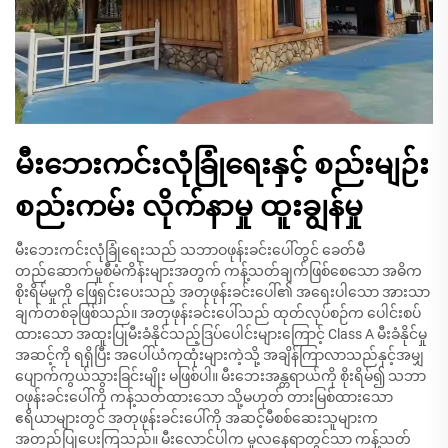
မီးဘေးကင်းလုံခြုံရေးနှင့် စည်းမျဉ်း
စည်းကမ်း လိုက်နာမှု ထူးချွန်မှု
မီးဘေးကင်းလုံခြုံရေးသည် သဘာဝဖုန်းခင်းပေါ်တွင် ခေတ်မီ
တည်ဆောက်မှုစီမံကိန်းများအတွက် ကန့်သတ်ချက်ဖြစ်စေသော အဓိက
စိုးရိမ်မှုကို ဖြေရှင်းပေးသည့် အတုဖုန်းခင်းပေါ်၏ အရေးပါသော အားသာ
ချက်တစ်ခုဖြစ်သည်။ အတုဖုန်းခင်းပေါ်သည် ထုတ်လုပ်စဉ်က ပေါင်းစပ်
ထားသော အထူးပြုမီးခံနိုင်သည့်ဒြပ်ပေါင်းများကြောင့် Class A မီးခံနိုင်မှု
အဆင့်ကို ရရှိပြီး အပေါ်ယံကုထုံးများကဲ့သို့ အချိန်ကြာလာသည်နှင့်အမျှ
ပျောက်ကွယ်သွားခြင်းမျိုး မဖြစ်ပါ။ မီးဘေးအန္တရာယ်ကို စိုးရိမ်၍ သဘာ
ဝဖုန်းခင်းပေါ်ကို ကန့်သတ်ထားသော သို့မဟုတ် တားမြစ်ထားသော
ဧရိယာများတွင် အတုဖုန်းခင်းပေါ်ကို အဆင့်မီစစ်ဆေးသူများက
အတည်ပြုပေးကြသည်။ မီးလောင်ပါက မူလနေရာတွင်သာ ကန့်သတ်