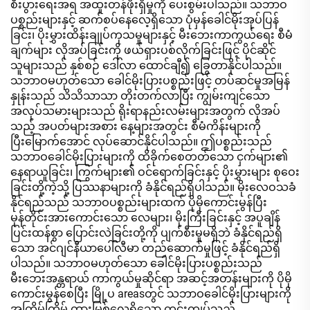
စီးပွားရေးအရ အထူးတန်ဖိုးရှိမှုကို ပေးစွမ်းပါသည်။ သဘာဝ
ပစ္စည်းများနှင့် ဆက်စပ်နေလေ့ရှိသော ပုံမှန်ခေါင်မိုးအုပ်ပြန်
ခြင်း၊ ပိုးမွှားထိန်းချုပ်ကုသမှုများနှင့် မီးဘေးကာကွယ်ရေး စီမံ
ချက်များ လိုအပ်ခြင်းကို ဖယ်ရှားပစ်လိုက်ခြင်းဖြင့် ပိုင်ဆိုင်
သူများသည် နှစ်စဉ် ဒေါ်လာ ထောင်ချီ၍ ခြွေတာနိုင်ပါသည်။
သဘာဝမဟုတ်သော ခေါင်မိုးပြားပစ္စည်းဖြင့် တပ်ဆင်မှုအမြန်
နှုန်းသည် သိသိသာသာ တိုးတက်လာပြီး ကျွမ်းကျင်သော
အလုပ်သမားများသည် ရိုးရာနည်းလမ်းများအတွက် လိုအပ်
သည့် အပတ်များအစား နေ့များအတွင်း စီမံကိန်းများကို
ပြီးမြောက်အောင် လုပ်ဆောင်နိုင်ပါသည်။ ဤပစ္စည်းသည်
သဘာဝခေါင်မိုးပြားများကို ထိခိုက်စေတတ်သော ငှက်များ၏
နေရာယူခြင်း၊ ကြွက်များ၏ ဝင်ရောက်ခြင်းနှင့် ပိုးမွှားများ စုဝေး
ခြင်းတို့ကဲ့သို့ ပြဿနာများကို ခံနိုင်ရည်ရှိပါသည်။ မိုးလေဝသခံ
နိုင်ရည်သည် သဘာဝပစ္စည်းများထက် ပိုမိုကောင်းမွန်ပြီး
မုန်တိုင်းအားကောင်းသော လေများ၊ မိုးကြီးခြင်းနှင့် အပူချိန်
ပြင်းထန်စွာ ပြောင်းလဲခြင်းတို့ကို ပျက်စီးမှုမရှိဘဲ ခံနိုင်ရည်ရှိ
သော အင်ဂျင်နီယာပေါ်လီမာ တည်ဆောက်မှုဖြင့် ခံနိုင်ရည်ရှိ
ပါသည်။ သဘာဝမဟုတ်သော ခေါင်မိုးပြားပစ္စည်းသည်
မီးဘေးအန္တရာယ် ကာကွယ်မှုဆိုင်ရာ အဆင့်အတန်းများကို ပိုမို
ကောင်းမွန်စေပြီး မြို့ပ areasတွင် သဘာဝခေါင်မိုးပြားများကို
အကြိမ်ကြိမ် တားမြစ်လေ့ရှိသော တင်းကျပ်သည့်