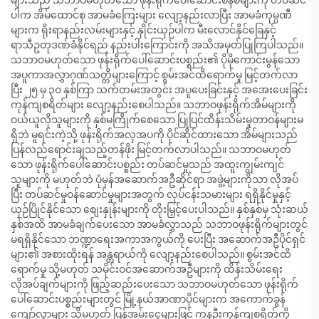
ပါက အိမ်ထောင်စု အာမခံကြေးများ လျော့နည်းလာပြီး အာမခံကုမ္ပဏီ
များက ရိုးရာနည်းလမ်းများနှင့် နှိုင်းယှဉ်ပါက မီးလောင်နိုင်ခြေနှင့်
ရာသီဥတုဒဏ်ခံနိုင်ရည် နည်းပါးကြောင်းကို အသိအမှတ်ပြုကြပါသည်။
သဘာဝမဟုတ်သော ဖုန်းရိုက်ပေါ်ဆောင်းပစ္စည်း၏ ပိုမိုကောင်းမွန်သော
အပူကာအလွှာဂုဏ်သတ္တိများကြောင့် စွမ်းအင်ထိရောက်မှု မြင့်တက်လာ
ပြီး ၂၅ မှ ၃၀ နှစ်ကြာ သက်တမ်းအတွင်း အပူပေးခြင်းနှင့် အအေးပေးခြင်း
ကုန်ကျစရိတ်များ လျော့နည်းစေပါသည်။ သဘာဝဖုန်းရိုက်အိမ်များကို
ဝယ်ယူလိုသူများကို နှစ်မကြိုက်စေသော ပြုပြင်ထိန်းသိမ်းမှုတာဝန်များမ
ရှိဘဲ မူရင်းကဲ့သို့ ဖုန်းရိုက်အလှအပကို ပိုင်ဆိုင်ထားသော အိမ်များသည်
ပြန်လည်ရောင်းချသည့်တန်ဖိုး မြင့်တက်လာပါသည်။ သဘာဝမဟုတ်
သော ဖုန်းရိုက်ပေါ်ဆောင်းပစ္စည်း တပ်ဆင်မှုသည် အထူးကျွမ်းကျင်
သူများကို မဟုတ်ဘဲ ပုံမှန်အဆောက်အဦဆိုင်ရာ အဖွဲ့များကိုသာ လိုအပ်
ပြီး တပ်ဆင်မှုဝန်ဆောင်မှုများအတွက် လုပ်ငန်းသမားများ ရရှိနိုင်မှုနှင့်
ယှဉ်ပြိုင်နိုင်သော စျေးနှုန်းများကို တိုးမြှင့်ပေးပါသည်။ နှစ်နှစ်မှ သုံးဆယ်
နှစ်အထိ အာမခံချက်ပေးသော အာမခံလွှာသည် သဘာဝဖုန်းရိုက်များတွင်
မရရှိနိုင်သော ဘဏ္ဍာရေးအကာအကွယ်ကို ပေးပြီး အဆောက်အဦပိုင်ရှင်
များ၏ အစားထိုးရန် အန္တရာယ်ကို လျော့နည်းစေပါသည်။ စွမ်းအင်ထိ
ရောက်မှု သို့မဟုတ် သမိုင်းဝင်အဆောက်အဦများကို ထိန်းသိမ်းရေး
လိုအပ်ချက်များကို ဖြည့်ဆည်းပေးသော သဘာဝမဟုတ်သော ဖုန်းရိုက်
ပေါ်ဆောင်းပစ္စည်းများတွင် မြို့နယ်အာဏာပိုင်များက အကောက်ခွန်
ကျော်လွှာများ သို့မဟုတ် ပြန်အမ်းငွေများဖြင့် ကနဦးကုန်ကျစရိတ်ကို