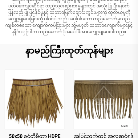
ပတ်ဝန်းကျင်ဆိုင်ရာ ထည့်သွင်းစဉ်းစားမှုများတွင် အသုံးပြုပြီးနောက်
ပြန်လည်ပြုပြင်နိုင်မှုနှင့် သဘာဝမြက်ချောင်းကွင်းများကို ထုတ်ယူမှုကို
လျှော့ချပေးခြင်းတို့ ပါဝင်ပါသည်။ ပေါ့ပါးသော တည်ဆောက်မှုသည်
ကျစ်လစ်သော ကျောက်ကပ်ပြားများ သို့မဟုတ် သဘာဝကျောက်များနှင့်
နှိုင်းယှဉ်ပါက တည်ဆောက်ပုံအပေါ် ဖိအားလျှော့ချပေးပါသည်။
နာမည်ကြီးထုတ်ကုန်များ
50x50 စင်တီမီတာ HDPE
အပြင်ဘက်တွင် အလှဆင်ရန်