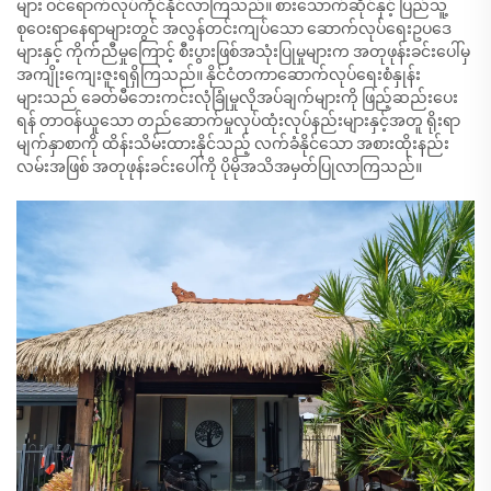
များ ဝင်ရောက်လုပ်ကိုင်နိုင်လာကြသည်။ စားသောက်ဆိုင်နှင့် ပြည်သူ့
စုဝေးရာနေရာများတွင် အလွန်တင်းကျပ်သော ဆောက်လုပ်ရေးဥပဒေ
များနှင့် ကိုက်ညီမှုကြောင့် စီးပွားဖြစ်အသုံးပြုမှုများက အတုဖုန်းခင်းပေါ်မှ
အကျိုးကျေးဇူးရရှိကြသည်။ နိုင်ငံတကာဆောက်လုပ်ရေးစံနှုန်း
များသည် ခေတ်မီဘေးကင်းလုံခြုံမှုလိုအပ်ချက်များကို ဖြည့်ဆည်းပေး
ရန် တာဝန်ယူသော တည်ဆောက်မှုလုပ်ထုံးလုပ်နည်းများနှင့်အတူ ရိုးရာ
မျက်နှာစာကို ထိန်းသိမ်းထားနိုင်သည့် လက်ခံနိုင်သော အစားထိုးနည်း
လမ်းအဖြစ် အတုဖုန်းခင်းပေါ်ကို ပိုမိုအသိအမှတ်ပြုလာကြသည်။