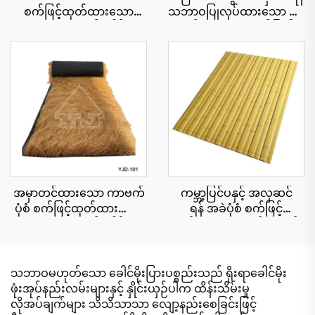
စက်ဖြင့်ထုတ်ထားသော
သဘာဝပြုလုပ်ထားသော ဖရုံ
သဘာဝအလှဆင်ခေါင်းမိုး
ရွက်များ၊ ယူဗီရောင်ခြည်
ပြား၊ ၁၅ နှစ်အထိ ယူဗီ
ခံနိုင်ရည်ရှိခြင်း
ခံနိုင်ရည်ရှိသော ပူပြင်းသော
ဒေသရှိ အပန်းဖြေစခန်းများ
အတွက်
အမှာတင်ထားသော ကာဗက်
ကမ္ဘာ့ပြင်ပနှင့် အလှဆင်
ပုံစံ စက်ဖြင့်ထုတ်ထားသော
ရန် အခဲပုံစံ စက်ဖြင့်
သဘာဝအလှဆင်ခေါင်းမိုး
ထုတ်ထားသော ထန်းကောင်း
cu roll 1x15 မီတာ အကျယ်၊
ပြားများ 15x90 စင်တီမီတာ
အမြန်တပ်ဆင်နိုင်ရန်
သဘာဝမဟုတ်သော ခေါင်မိုးပြားပစ္စည်းသည် ရိုးရာခေါင်မိုး
ဖုံးအုပ်နည်းလမ်းများနှင့် နှိုင်းယှဉ်ပါက ထိန်းသိမ်းမှု
လိုအပ်ချက်များ သိသိသာသာ လျော့နည်းစေခြင်းဖြင့်