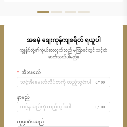
အခမဲ့ စျေးကုန်ကျစရိတ် ရယူပါ
ကျွန်ုပ်တို့၏ကိုယ်စားလှယ်သည် မကြာခင်တွင် သင့်ထံ
ဆက်သွယ်ပါမည်။
အီးမေးလ်
0/100
နာမည်
0/100
ကုမ္ပဏီအမည်