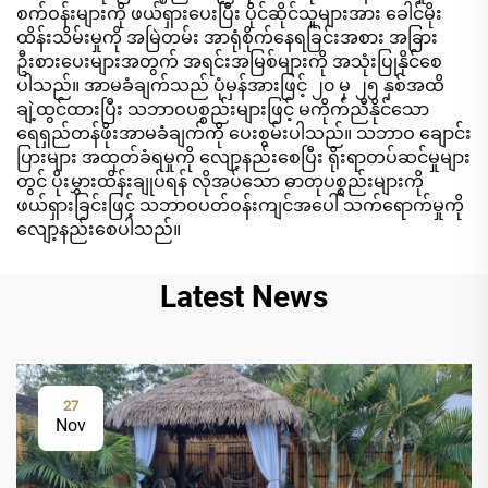
စက်ဝန်းများကို ဖယ်ရှားပေးပြီး ပိုင်ဆိုင်သူများအား ခေါင်မိုး
ထိန်းသိမ်းမှုကို အမြဲတမ်း အာရုံစိုက်နေရခြင်းအစား အခြား
ဦးစားပေးများအတွက် အရင်းအမြစ်များကို အသုံးပြုနိုင်စေ
ပါသည်။ အာမခံချက်သည် ပုံမှန်အားဖြင့် ၂၀ မှ ၂၅ နှစ်အထိ
ချဲ့ထွင်ထားပြီး သဘာဝပစ္စည်းများဖြင့် မကိုက်ညီနိုင်သော
ရေရှည်တန်ဖိုးအာမခံချက်ကို ပေးစွမ်းပါသည်။ သဘာဝ ချောင်း
ပြားများ အထုတ်ခံရမှုကို လျော့နည်းစေပြီး ရိုးရာတပ်ဆင်မှုများ
တွင် ပိုးမွှားထိန်းချုပ်ရန် လိုအပ်သော ဓာတုပစ္စည်းများကို
ဖယ်ရှားခြင်းဖြင့် သဘာဝပတ်ဝန်းကျင်အပေါ် သက်ရောက်မှုကို
လျော့နည်းစေပါသည်။
Latest News
27
Nov