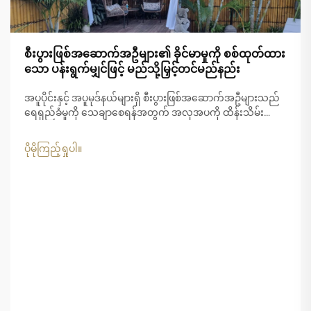
စီးပွားဖြစ်အဆောက်အဦများ၏ ခိုင်မာမှုကို စစ်ထုတ်ထား
သော ပန်းရွက်မျှင်ဖြင့် မည်သို့မြှင့်တင်မည်နည်း
အပူပိုင်းနှင့် အပူမုဒ်နယ်များရှိ စီးပွားဖြစ်အဆောက်အဦများသည်
ရေရှည်ခံမှုကို သေချာစေရန်အတွက် အလှအပကို ထိန်းသိမ်း
ရာတွင် ထူးခြားသော စိန်ခေါ်မှုများကို ရင်ဆိုင်နေရပါသည်။
ပြင်းထန်သော UV...
ပိုမိုကြည့်ရှုပါ။