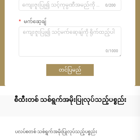
0/200
မက်ဆေ့ချ်
0/1000
တင်ပြမည်
စီထီးတစ် သစ်ရွက်အမိုးပြုလုပ်သည့်ပစ္စည်း
ပလပ်စတစ် သစ်ရွက်အမိုးပြုလုပ်သည့်ပစ္စည်း