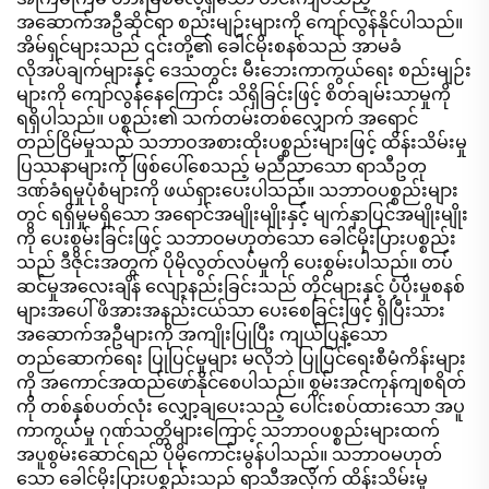
အဆောက်အဦဆိုင်ရာ စည်းမျဉ်းများကို ကျော်လွန်နိုင်ပါသည်။
အိမ်ရှင်များသည် ၎င်းတို့၏ ခေါင်မိုးစနစ်သည် အာမခံ
လိုအပ်ချက်များနှင့် ဒေသတွင်း မီးဘေးကာကွယ်ရေး စည်းမျဉ်း
များကို ကျော်လွန်နေကြောင်း သိရှိခြင်းဖြင့် စိတ်ချမ်းသာမှုကို
ရရှိပါသည်။ ပစ္စည်း၏ သက်တမ်းတစ်လျှောက် အရောင်
တည်ငြိမ်မှုသည် သဘာဝအစားထိုးပစ္စည်းများဖြင့် ထိန်းသိမ်းမှု
ပြဿနာများကို ဖြစ်ပေါ်စေသည့် မညီညာသော ရာသီဥတု
ဒဏ်ခံရမှုပုံစံများကို ဖယ်ရှားပေးပါသည်။ သဘာဝပစ္စည်းများ
တွင် ရရှိမှုမရှိသော အရောင်အမျိုးမျိုးနှင့် မျက်နှာပြင်အမျိုးမျိုး
ကို ပေးစွမ်းခြင်းဖြင့် သဘာဝမဟုတ်သော ခေါင်မိုးပြားပစ္စည်း
သည် ဒီဇိုင်းအတွက် ပိုမိုလွတ်လပ်မှုကို ပေးစွမ်းပါသည်။ တပ်
ဆင်မှုအလေးချိန် လျော့နည်းခြင်းသည် တိုင်များနှင့် ပံ့ပိုးမှုစနစ်
များအပေါ် ဖိအားအနည်းငယ်သာ ပေးစေခြင်းဖြင့် ရှိပြီးသား
အဆောက်အဦများကို အကျိုးပြုပြီး ကျယ်ပြန့်သော
တည်ဆောက်ရေး ပြုပြင်မှုများ မလိုဘဲ ပြုပြင်ရေးစီမံကိန်းများ
ကို အကောင်အထည်ဖော်နိုင်စေပါသည်။ စွမ်းအင်ကုန်ကျစရိတ်
ကို တစ်နှစ်ပတ်လုံး လျှော့ချပေးသည့် ပေါင်းစပ်ထားသော အပူ
ကာကွယ်မှု ဂုဏ်သတ္တိများကြောင့် သဘာဝပစ္စည်းများထက်
အပူစွမ်းဆောင်ရည် ပိုမိုကောင်းမွန်ပါသည်။ သဘာဝမဟုတ်
သော ခေါင်မိုးပြားပစ္စည်းသည် ရာသီအလိုက် ထိန်းသိမ်းမှု