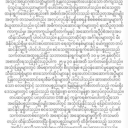
အသွင်အပြင်ဂုဏ်သတ္တိများကို ပြန်လည်ဖန်တီးပေးနိုင်သော တိကျသည့်
ပုံသွင်းနည်းပညာများကို ပေါင်းစပ်အသုံးပြုထားပါသည်။ စင်သေတ္တာ
ထန်းရွက်ခေါင်မိုးပစ္စည်း၏ အစိတ်အပိုင်းတိုင်းသည် ရာသီဥတုအမျိုးမျိုး
အတွက် တသမတ်တည်း အလုပ်လုပ်နိုင်မှုရှိစေရန် စိစစ်စစ်ဆေးမှုများကို
ခံယူထားပါသည်။ ၎င်း၏ အဓိကလုပ်ဆောင်ချက်များတွင် ရာသီဥတုဒဏ်
ကာကွယ်မှု၊ အပူကာကွယ်မှုတိုးတက်မှုနှင့် အဆောက်အဦပုံစံအလှအပ
ထိန်းသိမ်းမှုတို့ ပါဝင်ပါသည်။ နည်းပညာဆိုင်ရာ အင်္ဂါရပ်များတွင် မီး
ခံနိုင်ရည်ရှိမှု၊ ပေါင်းစပ်ထားသော ရေထွက်စနစ်များနှင့် မော်ဂျူလာ တပ်
ဆင်နိုင်မှုတို့ ပါဝင်ပါသည်။ စင်သေတ္တာထန်းရွက်ခေါင်မိုးပစ္စည်းသည်
သက်တမ်းအထူးရှည်ပြီး သဘာဝထန်းရွက်များကို ၁၀ မှ ၁၅ နှစ်တိုင်း
အစားထိုးရသည့်နှိုင်းယှဉ်ပါက ၂၅ မှ ၃၀ နှစ်အထိ သက်တမ်းရှိပါသည်။
အသုံးပြုမှုများတွင် အိမ်ရာကုတ်တို့၊ စီးပွားဖြစ် ဧည့်ဝန်ဆောင်မှုနေရာများ၊
သီမိုးသရဲရုံများ၊ စားသောက်ဆိုင်များနှင့် ရှေးဟောင်းအဆောက်အဦများ
ပြန်လည်ထူထောင်ရေးစီမံကိန်းများတို့ ပါဝင်ပါသည်။ ဆားဓာတ်ပါဝင်
သော လေကြောင့် သဘာဝပစ္စည်းများ မြန်မြန်ပျက်စီးတတ်သည့် ကမ်းရိုး
ဒေသများတွင် ပစ္စည်းသည် ထူးခြားစွာ ကောင်းမွန်စွာ အလုပ်လုပ်ပါသည်။
တပ်ဆင်မှုတွင် ပလုတ်သား၊ OSB နှင့် ကွန်ကရစ်ကမ်းပါးကဲ့သို့သော
အခြေခံပစ္စည်းအမျိုးမျိုးအပေါ်တွင် အသုံးပြုနိုင်သည့် ပြောင်းလဲတပ်
ဆင်နိုင်မှုရှိပါသည်။ စင်သေတ္တာထန်းရွက်ခေါင်မိုးပစ္စည်းသည် ၎င်း၏
သက်တမ်းတစ်လျှောက် အရောင်နှင့် အချောမျောမှုတို့ကို တသမတ်
တည်း ထိန်းသိမ်းထားပြီး ရိုးရာပစ္စည်းများကို ထိခိုက်စေသည့် သဘာဝ
အတိုင်း ရာသီဥတုဒဏ်ခံရမှု ကွဲပြားမှုများကို ဖယ်ရှားပေးပါသည်။