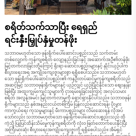
စရိတ်သက်သာပြီး ရေရှည်
ရင်းနှီးမြှုပ်နှံမှုတန်ဖိုး
သဘာဝမဟုတ်သော ဖုန်းရိုက်ပေါ်ဆောင်းပစ္စည်းသည် သက်တမ်း
တစ်လျှောက် ကုန်ကျစရိတ် လျော့နည်းခြင်းနှင့် အဆောက်အဦ၏တန်ဖိုး
မြင့်တက်လာခြင်းတို့ကြောင့် ရိုးရာ ဆောင်းပစ္စည်းများနှင့် နှိုင်းယှဉ်ပါက
စီးပွားရေးအရ အကျိုးကျေးဇူးများစွာ ရရှိစေပါသည်။ သဘာဝမဟုတ်
သော ဖုန်းရိုက်ပေါ်ဆောင်းပစ္စည်း၏ ကနဦးတပ်ဆင်မှုကုန်ကျစရိတ်သည်
အဆင့်မြင့် သဘာဝဖုန်းရိုက်များနှင့် ယှဉ်လျှင် ယှဉ်ပြိုင်နိုင်သော စျေးနှုန်း
ဖြစ်ပြီး အထူးကျွမ်းကျင်သူများကို ငှားရမ်းရခြင်းကြောင့် အလုပ်သမား
စရိတ် အလွန်အမင်း မြင့်တက်လာမှုကို ရှောင်ရှားနိုင်ပါသည်။ သဘာဝဖုန်း
ရိုက်များသည် နှစ်အနည်းငယ်တစ်ကြိမ် ပြန်လည်ဆောင်းရန်၊ ပိုးမွှား
ကာကွယ်ရေး ကုသမှုများနှင့် မီးကာပစ္စည်းများ လိမ်းဆေးရန် လိုအပ်
သော်လည်း သဘာဝမဟုတ်သော ဖုန်းရိုက်ပေါ်ဆောင်းပစ္စည်းသည် ထို
ကဲ့သို့ ပြုပြင်ထိန်းသိမ်းမှုကုန်ကျစရိတ်ကို လုံးဝ ဖြတ်တောက်ပေးနိုင်ပြီး
အကြီးမားဆုံး စီးပွားရေးအကျိုးကျေးဇူးကို ရရှိစေပါသည်။ အိမ်ရှင်
များသည် သဘာဝမဟုတ်သော ဖုန်းရိုက်ပေါ်ဆောင်းစနစ်များကို တပ်ဆင်