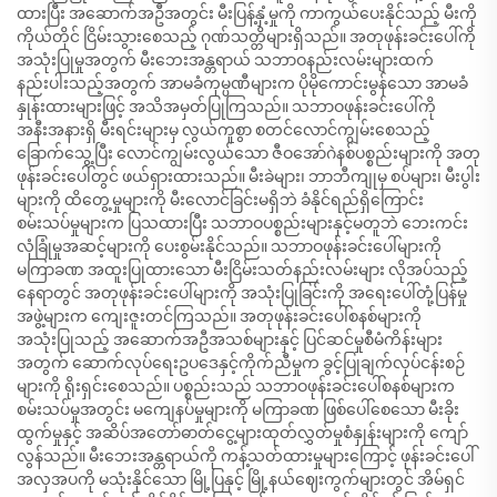
ထားပြီး အဆောက်အဦအတွင်း မီးပြန့်နှံ့မှုကို ကာကွယ်ပေးနိုင်သည့် မီးကို
ကိုယ်တိုင် ငြိမ်းသွားစေသည့် ဂုဏ်သတ္တိများရှိသည်။ အတုဖုန်းခင်းပေါ်ကို
အသုံးပြုမှုအတွက် မီးဘေးအန္တရာယ် သဘာဝနည်းလမ်းများထက်
နည်းပါးသည့်အတွက် အာမခံကုမ္ပဏီများက ပိုမိုကောင်းမွန်သော အာမခံ
နှုန်းထားများဖြင့် အသိအမှတ်ပြုကြသည်။ သဘာဝဖုန်းခင်းပေါ်ကို
အနီးအနားရှိ မီးရင်းများမှ လွယ်ကူစွာ စတင်လောင်ကျွမ်းစေသည့်
ခြောက်သွေ့ပြီး လောင်ကျွမ်းလွယ်သော ဇီဝအော်ဂဲနစ်ပစ္စည်းများကို အတု
ဖုန်းခင်းပေါ်တွင် ဖယ်ရှားထားသည်။ မီးခဲများ၊ ဘာဘီကျုမှ စပ်များ၊ မီးပွါး
များကို ထိတွေ့မှုများကို မီးလောင်ခြင်းမရှိဘဲ ခံနိုင်ရည်ရှိကြောင်း
စမ်းသပ်မှုများက ပြသထားပြီး သဘာဝပစ္စည်းများနှင့်မတူဘဲ ဘေးကင်း
လုံခြုံမှုအဆင့်များကို ပေးစွမ်းနိုင်သည်။ သဘာဝဖုန်းခင်းပေါ်များကို
မကြာခဏ အထူးပြုထားသော မီးငြိမ်းသတ်နည်းလမ်းများ လိုအပ်သည့်
နေရာတွင် အတုဖုန်းခင်းပေါ်များကို အသုံးပြုခြင်းကို အရေးပေါ်တုံ့ပြန်မှု
အဖွဲ့များက ကျေးဇူးတင်ကြသည်။ အတုဖုန်းခင်းပေါ်စနစ်များကို
အသုံးပြုသည့် အဆောက်အဦအသစ်များနှင့် ပြင်ဆင်မှုစီမံကိန်းများ
အတွက် ဆောက်လုပ်ရေးဥပဒေနှင့်ကိုက်ညီမှုက ခွင့်ပြုချက်လုပ်ငန်းစဉ်
များကို ရိုးရှင်းစေသည်။ ပစ္စည်းသည် သဘာဝဖုန်းခင်းပေါ်စနစ်များက
စမ်းသပ်မှုအတွင်း မကျေနပ်မှုများကို မကြာခဏ ဖြစ်ပေါ်စေသော မီးခိုး
ထွက်မှုနှင့် အဆိပ်အတော်ဓာတ်ငွေ့များထုတ်လွှတ်မှုစံနှုန်းများကို ကျော်
လွန်သည်။ မီးဘေးအန္တရာယ်ကို ကန့်သတ်ထားမှုများကြောင့် ဖုန်းခင်းပေါ်
အလှအပကို မသုံးနိုင်သော မြို့ပြနှင့် မြို့နယ်ဈေးကွက်များတွင် အိမ်ရှင်