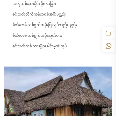
အတုသစ်သားပိုင်း မိုးကာပြား
စင်သတ်တီကီကွန်ကရစ်အမိုးပစ္စည်း
စီထီးတစ် သစ်ရွက်အမိုးပြုလုပ်သည့်ပစ္စည်း
စီထီးတစ် သစ်ရွက်အမိုးအုတ်များ
စင်သက်တစ် သာချိုးခေါင်းမိုးဖုံးအုပ်