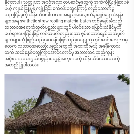
နိုင်တာပါ။ သတ္တုဟာ အစဉ်အလာ တပ်ဆင်မှုတွေကို အက်ကွဲပြီး ခွဲခြားပစ်
မယ့် ကျယ်ပြန့်မှုနဲ့ ကျုံ့ခြင်း စက်ဝန်းတွေကြောင့် တည်ဆောက်မှု
တည်ငြိမ်မှုကို ထိန်းသိမ်းပါတယ်။ အရည်အသွေးထိန်းချုပ်ရေး စံနှုန်း
များအရ synthetic straw roofing material batch တစ်ခုချင်းစီသည်
သဘာဝအရောက်ထုတ်ပစ္စည်းများတွင် ပါ၀င်သော ပြောင်းလဲနိုင်မှုကို
ဖယ်ရှားပေးခြင်းဖြင့် တစ်သမတ်တည်းသော စွမ်းဆောင်ရည်သတ်မှတ်
ချက်များကို ဖြည့်ဆည်းပေးခြင်းဖြစ်သည်။ ရေရှည် ကွင်းဆင်းလေ့လာမှု
တွေက သဘာဝအစားထိုးပစ္စည်းတွေကို အစားထိုးမယ့် အချိန်ကာလ
ထက် ဆယ်စုနှစ်တွေကြာအောင်တောင်မှ အသားတင် ဆည်ကုန်း
အမိုးအကာအကွယ်ပစ္စည်းတွေနဲ့ အလှအပကို ထိန်းသိမ်းထားတာကို
အတည်ပြုပါတယ်။