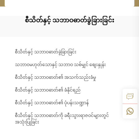
စီသိတ်နှင့် သဘာဝဓာတ်ခွဲခြားခြင်း
စီသိတ်နှင့် သဘာဝဓာတ်ခွဲခြားခြင်း
သဘာဝမဟုတ်သောနှင့် သဘာဝ သစ်မျှင် စျေးနှုန်း
စီသိတ်နှင့် သဘာဝဓာတ်၏ အသက်သည်းခံမှု
စီသိတ်နှင့် သဘာဝဓာတ်၏ ခံနိုင်ရည်
စီသိတ်နှင့် သဘာဝဓာတ်၏ ပုံပန်းသဏ္ဍာန်
စီသိတ်နှင့် သဘာဝဓာတ်ကို ခရီးသွားရာဇဝင်များတွင်
အသုံးပြုခြင်း