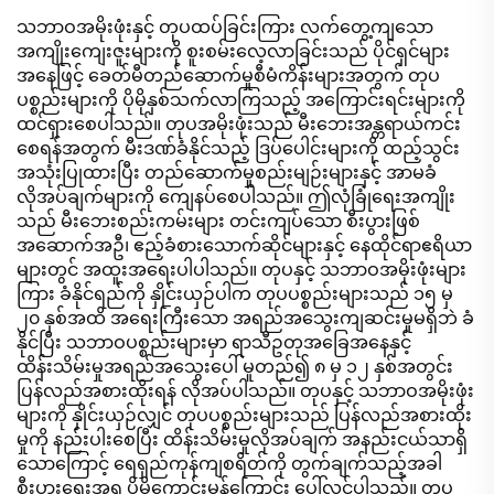
သဘာဝအမိုးဖုံးနှင့် တုပထပ်ခြင်းကြား လက်တွေ့ကျသော
အကျိုးကျေးဇူးများကို စူးစမ်းလေ့လာခြင်းသည် ပိုင်ရှင်များ
အနေဖြင့် ခေတ်မီတည်ဆောက်မှုစီမံကိန်းများအတွက် တုပ
ပစ္စည်းများကို ပိုမိုနှစ်သက်လာကြသည့် အကြောင်းရင်းများကို
ထင်ရှားစေပါသည်။ တုပအမိုးဖုံးသည် မီးဘေးအန္တရာယ်ကင်း
စေရန်အတွက် မီးဒဏ်ခံနိုင်သည့် ဒြပ်ပေါင်းများကို ထည့်သွင်း
အသုံးပြုထားပြီး တည်ဆောက်မှုစည်းမျဉ်းများနှင့် အာမခံ
လိုအပ်ချက်များကို ကျေနပ်စေပါသည်။ ဤလုံခြုံရေးအကျိုး
သည် မီးဘေးစည်းကမ်းများ တင်းကျပ်သော စီးပွားဖြစ်
အဆောက်အဦ၊ ဧည့်ခံစားသောက်ဆိုင်များနှင့် နေထိုင်ရာဧရိယာ
များတွင် အထူးအရေးပါပါသည်။ တုပနှင့် သဘာဝအမိုးဖုံးများ
ကြား ခံနိုင်ရည်ကို နှိုင်းယှဉ်ပါက တုပပစ္စည်းများသည် ၁၅ မှ
၂၀ နှစ်အထိ အရေးကြီးသော အရည်အသွေးကျဆင်းမှုမရှိဘဲ ခံ
နိုင်ပြီး သဘာဝပစ္စည်းများမှာ ရာသီဥတုအခြေအနေနှင့်
ထိန်းသိမ်းမှုအရည်အသွေးပေါ် မူတည်၍ ၈ မှ ၁၂ နှစ်အတွင်း
ပြန်လည်အစားထိုးရန် လိုအပ်ပါသည်။ တုပနှင့် သဘာဝအမိုးဖုံး
များကို နှိုင်းယှဉ်လျှင် တုပပစ္စည်းများသည် ပြန်လည်အစားထိုး
မှုကို နည်းပါးစေပြီး ထိန်းသိမ်းမှုလိုအပ်ချက် အနည်းငယ်သာရှိ
သောကြောင့် ရေရှည်ကုန်ကျစရိတ်ကို တွက်ချက်သည့်အခါ
စီးပွားရေးအရ ပိုမိုကောင်းမွန်ကြောင်း ပေါ်လွင်ပါသည်။ တုပ