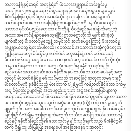
သဘာဝနံရံနှင့်စာရင် အတုနံရံ၏ မီးဘေးအန္တရာယ်ကင်းရှင်းမှု
အကျိုးကျေးဇူးများသည် စီးပွားရေးနှင့်နေအိမ်သုံးပစ္စည်းများတွင်
စီမံကိန်းဖြစ်ထွန်းနိုင်မှုနှင့် အာမခံဆိုင်ရာ အကြောင်းအရာများကို
သက်ရောက်စေသော အခြေခံခြားနားချက်များကို ဖန်တီးပေးသည်။
သဘာဝ စုပ်တံပစ္စည်းတွေဟာ ၎င်းတို့ရဲ့ ဇီဝဖွဲ့စည်းမှု၊ ခြောက်သွေ့တဲ့
အသားအရောင်နဲ့ ရာစုနှစ်တွေချီပြီး ရွာတစ်ရွာလုံးကို ဖျက်ဆီးခဲ့တဲ့
ဖျက်ဆီးတဲ့ မီးလောင်မှုတွေနဲ့ သမိုင်းဝင် ဆက်စပ်မှုကြောင့် မီးလောင်မှု
အန္တရာယ်တွေ ရှိတတ်ပါတယ်။ ခေတ်သစ် အဆောက်အအုံကုဒ်တွေက
မြို့ပြဒေသတွေ၊ ပိုင်ဆိုင်မှု နယ်နိမိတ်တွေအနီးနဲ့ သတ်မှတ်ထားတဲ့
မီးသတ်ဇုန်တွေအတွင်းမှာ သဘာဝ စုပ်တံတွေ တပ်ဆင်တာကို တိုးတိုး
ကန့်သတ်နေကာ အတုအပတွေ လုံးဝရှောင်ရှားနိုင်တဲ့ စည်းမျဉ်း
စည်းကမ်း အတားအဆီးတွေ ဖန်တီးနေပါတယ်။ သဘာဝ စပါးနှင့်အတူ
လူလုပ် မီးသတ်ခံနိုင်မှု စမ်းသပ်မှုသည် အဆင့်မြင့် ဓာတုကုသမှုများနှင့်
မီးလောင်မှုကို ခုခံနိုင်သည့် မီးတောက် ပျံ့နှံ့မှုကို ကန့်သတ်နိုင်သော စက်မှု
အမျှင်ဖွဲ့စည်းမှုများဖြင့် အတုပစ္စည်းများက အပူအရင်းအမြစ်များကို
ဖယ်ရှားလိုက်သောအခါ မိမိဘာသာ မီးငြိမ်း အာမခံကုမ္ပဏီတွေဟာ သဘာ
ဝအစားထိုးပစ္စည်းတွေအတွက် အပိုပေးသွင်းမှု (သို့) ကန့်သတ်မှုတွေကို
ချမှတ်ရင်း အတုအခေါက် တပ်ဆင်မှုအတွက် လျှော့စျေးနှုန်း ကမ်းလှမ်း
ခြင်းဖြင့် ဒီလုံခြုံမှု ကွာခြားချက်တွေကို အသိအမှတ်ပြုတယ်။ သဘာဝနံ
စည်နှင့် ဖန်တီးနံစည်တို့၏ ဘေးကင်းမှု နှိုင်းယှဉ်ချက်သည် မီးခံနိုင်စွမ်း
ထက် ပို၍ ကျယ်ပြန့်ပြီး အရေးပေါ် အခြေအနေများအတွင်း