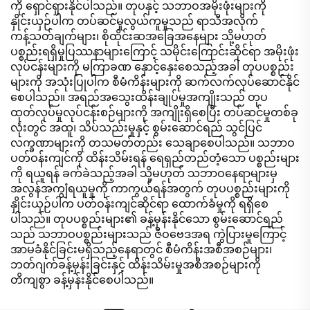
ကို ရှောင်ရှားနိုင်ပါသည်။ တုပနှင့် သဘာဝအမိုးဖုံးများကို
နှိုင်းယှဉ်ပါက တပ်ဆင်မှုလွယ်ကူမှုသည် ရာသီအလိုက်
ကန့်သတ်ချက်များ၊ စိုထိုင်းဆအခြေအနေများ သို့မဟုတ်
ပစ္စည်းရရှိမှုပြဿနာများကြောင့် သမိုင်းကြောင်းဆိုင်ရာ အမိုးဖုံး
လုပ်ငန်းများကို မကြာခဏ နှောင့်နှေးစေသည့်အခါ တုပပစ္စည်း
များကို အသုံးပြုပါက စီမံကိန်းများကို ဆက်လက်လုပ်ဆောင်နိုင်
စေပါသည်။ အရည်အသွေးထိန်းချုပ်မှုအကျိုးသည် တုပ
ထုတ်လုပ်မှုလုပ်ငန်းစဉ်များကို အကျိုးရှိစေပြီး တပ်ဆင်မှုတစ်ခု
လုံးတွင် အထူ၊ သိပ်သည်းမှုနှင့် စွမ်းဆောင်ရည် သွင်ပြင်
လက္ခဏာများကို တသမတ်တည်း သေချာစေပါသည်။ သဘာဝ
ပတ်ဝန်းကျင်ကို ထိန်းသိမ်းရန် ရေရှည်တည်တံ့သော ပစ္စည်းများ
ကို ရယူရန် ခက်ခဲသည့်အခါ သို့မဟုတ် သဘာဝနေရာများမှ
အလွန်အကျွံရယူမှုကို ကာကွယ်ရန်အတွက် တုပပစ္စည်းများကို
နှိုင်းယှဉ်ပါက ပတ်ဝန်းကျင်ဆိုင်ရာ ထောက်ခံမှုကို ရရှိစေ
ပါသည်။ တုပပစ္စည်းများ၏ ခန့်မှန်းနိုင်သော စွမ်းဆောင်ရည်
သည် သဘာဝပစ္စည်းများသည် ဇီဝဗေဒအရ ကွဲပြားမှုကြောင့်
အာမခံနိုင်ခြင်းမရှိသည့်နေရာတွင် စီမံကိန်းအစီအစဉ်များ၊
ဘတ်ဂျက်ခန့်မှန်းခြင်းနှင့် ထိန်းသိမ်းမှုအစီအစဉ်များကို
တိကျစွာ ခန့်မှန်းနိုင်စေပါသည်။