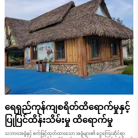
ရေရှည်ကုန်ကျစရိတ်ထိရောက်မှုနှင့်
ပြုပြင်ထိန်းသိမ်းမှု ထိရောက်မှု
သဘာဝအခွံနှင့် စက်ဖြင့်ထုတ်ထားသော အခွံများ၏ ငွေကြေးဆိုင်ရာ