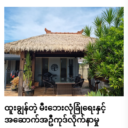
ထူးချွန်တဲ့ မီးဘေးလုံခြုံရေးနှင့်
အဆောက်အဦကုဒ်လိုက်နာမှု