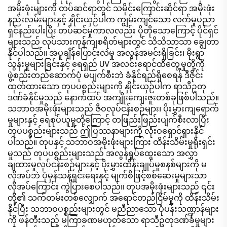
အမိုးဖုံးများကို တပ်ဆင်ရာတွင် သမိုင်းကြောင်းဆိုင်ရာ အမိုးဖုံး
နည်းလမ်းများနှင့် နှိုင်းယှဉ်ပါက ကျွမ်းကျင်သော လက်မှုပညာ
ရှင်နည်းပါးပြီး တပ်ဆင်မှုကာလလည်း ပိုတိုသောကြောင့် ပိုင်ရှင်
များသည် လုပ်သားကုန်ကျစရိတ်များတွင် သိသိသာသာ ချွေတာ
နိုင်ပါသည်။ အပူချိန်ပြောင်းလဲမှု အလွန်အမင်းရှိခြင်း၊ မိုးရွာ
သွန်းမှုများခြင်းနှင့် ရေရှည် UV အလင်းရောင်ထိတွေ့မှုတို့ကို
ဖွဲ့စည်းတည်ဆောက်ပုံ မပျက်စီးဘဲ ခံနိုင်ရည်ရှိစေရန် ဒီဇိုင်း
ထုတ်ထားသော တုပပစ္စည်းများကို နှိုင်းယှဉ်ပါက ရာသီဥတု
ဒဏ်ခံနိုင်မှုသည် နောက်ထပ် အကျိုးကျေးဇူးတစ်ခုဖြစ်ပါသည်။
သဘာဝအမိုးဖုံးများသည် ဇီဝလုပ်ငန်းစဉ်များ၊ ပိုးမွှားကျရောက်
မှုများနှင့် ရေစုပ်ယူမှုတို့ကြောင့် တဖြည်းဖြည်းပျက်စီးလာပြီး
တုပပစ္စည်းများသည် ဤပြဿနာများကို လုံးဝရှောင်ရှားနိုင်
ပါသည်။ တုပနှင့် သဘာဝအမိုးဖုံးများကြား ထိန်းသိမ်းမှုရိုးရှင်း
မှုသည် တုပပစ္စည်းများသည် အလွန်ရှုပ်ထွေးသော အလွှာ
ချထားမှုလုပ်ငန်းစဉ်များနှင့် ပိုးမွှားထိန်းချုပ်မှုစနစ်များကို မ
လိုအပ်ဘဲ ပုံမှန်သန့်ရှင်းရေးနှင့် မျက်စိဖြင့်စစ်ဆေးမှုများသာ
လိုအပ်ကြောင်း ကွဲပြားစေပါသည်။ တုပအမိုးဖုံးများသည် ၎င်း
တို့၏ သက်တမ်းတစ်လျှောက် အရောင်တည်ငြိမ်မှုကို ထိန်းသိမ်း
နိုင်ပြီး သဘာဝပစ္စည်းများတွင် မညီညာသော ပုံပန်းသဏ္ဍာန်များ
ကို ဖန်တီးသည့် မကြာခဏမဟုတ်သော ရာသီဥတုဒဏ်ခံမှုများ