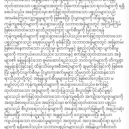
ထုတ်ထားသော ပစ္စည်းများအတွက် ပိုမိုကောင်းမွန်သော ရလဒ်များကို ရရှိ
စေပါသည်။ အကြောင်းမှာ စက်ဖြင့်ထုတ်ထားသော ပစ္စည်းများသည်
အာမခံကြေးလျှော့ချမှုများကို ဖြစ်စေပြီး ပိုးမွှားများကို ထိန်းချုပ်ရန်
ကုန်ကျစရိတ်များကို ဖယ်ရှားပေးပြီး သဘာဝအခွံများတွင် အကြိမ်ကြိမ်
ဖြစ်ပေါ်တတ်သော ရာသီဥတုကြောင့် ပျက်စီးမှုကို ပြင်ဆင်ရန်
ကုန်ကျစရိတ်များကို ရှောင်ရှားပေးနိုင်ပါသည်။ စက်ဖြင့်ထုတ်ထားသော
ပစ္စည်းများသည် ရေစုပ်ယူမှုကို ခုခံနိုင်ပြီး သဘာဝအခွံများတွင် အမြဲတမ်း
ဖြစ်ပေါ်နေတတ်သော ပုပ်သိုးမှု၊ မှိုတက်မှုနှင့် ဖွဲ့စည်းပုံဆိုင်ရာ ပျက်စီးမှု
များကို ကာကွယ်ပေးပါသည်။ သဘာဝနှင့် စက်ဖြင့်ထုတ်ထားသော အခွံ
များ၏ ခန့်မှန်းနိုင်သော စွမ်းဆောင်ရည်သည် ဘတ်ဂျက်များကို တိကျစွာ
ခန့်မှန်းနိုင်ခြင်းနှင့် ထိန်းသိမ်းမှုအစီအစဉ်များကို ချမှတ်နိုင်ခြင်းကို ဖြစ်စေ
ပြီး မုန်တိုင်းပျက်စီးမှု၊ ပိုးမွှားကူးစက်မှုများ သို့မဟုတ် ပြင်းထန်သော
ရာသီဥတုတို့တွင် အမြန်ပျက်စီးမှုများကြောင့် ဖြစ်ပေါ်လေ့ရှိသော မ
မျှော်လင့်ဘဲ ကုန်ကျစရိတ်များကို ဖယ်ရှားပေးပါသည်။ စက်ဖြင့်
ထုတ်ထားသော အခွံများကို အသုံးပြုသည့် စီးပွားဖြစ် ပိုင်ဆိုင်မှုရှင်
များသည် စက်ဖြင့်ထုတ်ထားသော ကုန်ကျစရိတ် အကျိုးကျေးဇူးများကို
အထူးခံစားရပါသည်။ အကြောင်းမှာ စက်ဖြင့်ထုတ်ထားသော ပစ္စည်း
များသည် စီးပွားရေးလုပ်ငန်းများကို အနှောင့်အယှက်ဖြစ်မှုကို အနည်းဆုံး
ဖြစ်စေပြီး တာဝန်ယူမှုဆိုင်ရာ အန္တရာယ်ကို လျှော့ချပေးပြီး ဧရိယာ
ကျယ်ဝန်းသော တပ်ဆင်မှုများတွင် အတူတူပင် အလှအပဆိုင်ရာ ရလဒ်
များကို ရရှိစေပါသည်။ သဘာဝပစ္စည်းများသည် အမြန်ပျက်စီးတတ်