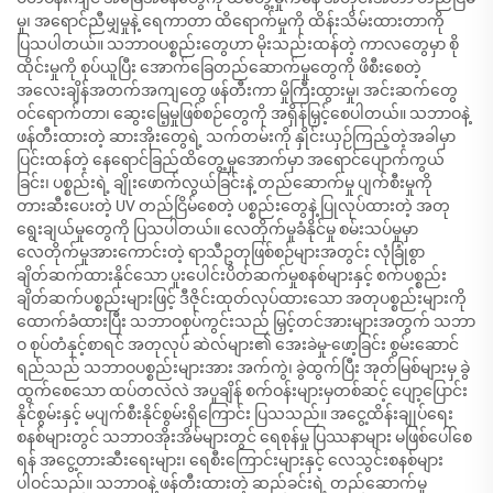
မှု၊ အရောင်ညီမျှမှုနဲ့ ရေကာတာ ထိရောက်မှုကို ထိန်းသိမ်းထားတာကို
ပြသပါတယ်။ သဘာဝပစ္စည်းတွေဟာ မိုးသည်းထန်တဲ့ ကာလတွေမှာ စို
ထိုင်းမှုကို စုပ်ယူပြီး အောက်ခြေတည်ဆောက်မှုတွေကို ဖိစီးစေတဲ့
အလေးချိန်အတက်အကျတွေ ဖန်တီးကာ မှိုကြီးထွားမှု၊ အင်းဆက်တွေ
ဝင်ရောက်တာ၊ ဆွေးမြေ့မှုဖြစ်စဉ်တွေကို အရှိန်မြှင့်စေပါတယ်။ သဘာဝနဲ့
ဖန်တီးထားတဲ့ ဆားအိုးတွေရဲ့ သက်တမ်းကို နှိုင်းယှဉ်ကြည့်တဲ့အခါမှာ
ပြင်းထန်တဲ့ နေရောင်ခြည်ထိတွေ့မှုအောက်မှာ အရောင်ပျောက်ကွယ်
ခြင်း၊ ပစ္စည်းရဲ့ ချိုးဖောက်လွယ်ခြင်းနဲ့ တည်ဆောက်မှု ပျက်စီးမှုကို
တားဆီးပေးတဲ့ UV တည်ငြိမ်စေတဲ့ ပစ္စည်းတွေနဲ့ ပြုလုပ်ထားတဲ့ အတု
ရွေးချယ်မှုတွေကို ပြသပါတယ်။ လေတိုက်မှုခံနိုင်မှု စမ်းသပ်မှုမှာ
လေတိုက်မှုအားကောင်းတဲ့ ရာသီဥတုဖြစ်စဉ်များအတွင်း လုံခြုံစွာ
ချိတ်ဆက်ထားနိုင်သော ပူးပေါင်းပိတ်ဆက်မှုစနစ်များနှင့် စက်ပစ္စည်း
ချိတ်ဆက်ပစ္စည်းများဖြင့် ဒီဇိုင်းထုတ်လုပ်ထားသော အတုပစ္စည်းများကို
ထောက်ခံထားပြီး သဘာဝစုပ်ကွင်းသည် မြှင့်တင်အားများအတွက် သဘာ
ဝ စုပ်တံနှင့်စာရင် အတုလုပ် ဆဲလ်များ၏ အေးခဲမှု-ဖော့ခြင်း စွမ်းဆောင်
ရည်သည် သဘာဝပစ္စည်းများအား အက်ကွဲ၊ ခွဲထွက်ပြီး အုတ်မြစ်များမှ ခွဲ
ထွက်စေသော ထပ်တလဲလဲ အပူချိန် စက်ဝန်းများမှတစ်ဆင့် ပျော့ပြောင်း
နိုင်စွမ်းနှင့် မပျက်စီးနိုင်စွမ်းရှိကြောင်း ပြသသည်။ အငွေ့ထိန်းချုပ်ရေး
စနစ်များတွင် သဘာဝအိုးအိမ်များတွင် ရေစုန်မှု ပြဿနာများ မဖြစ်ပေါ်စေ
ရန် အငွေ့တားဆီးရေးများ၊ ရေစီးကြောင်းများနှင့် လေသွင်းစနစ်များ
ပါဝင်သည်။ သဘာဝနဲ့ ဖန်တီးထားတဲ့ ဆည်ခင်းရဲ့ တည်ဆောက်မှု