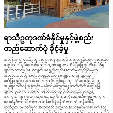
ရာသီဥတုဒဏ်ခံနိုင်မှုနှင့်ဖွဲ့စည်း
တည်ဆောက်ပုံ ခိုငံ့ခဲ့မှု
အလွန်အကျွံ ရာသီဥတု အခြေအနေများတွင် သဘာဝနှင့်စာရင် အတုလုပ်
ဆည်ပင်၏ စွမ်းဆောင်ရည်လက္ခဏာများက အိမ်ခြံမြေ ရင်းနှီးမြှုပ်နှံမှု
များကို ကာကွယ်ပေးလျက် ရေရှည်တည်ဆောက်မှု တည်ငြိမ်မှုကို
အာမခံပေးသည့် အခြေခံ ပစ္စည်းသိပ္ပံ အကျိုးကျေးဇူးများကို
ဖော်ပြသည်။ သဘာဝ စုပ်တံဟာ ဇီဝဖြစ်စဉ်တွေ၊ UV ရောင်ခြည်တွေ၊
အပူချိန် စက်ဝန်းနဲ့ စိုထိုင်းမှု စိမ့်ဝင်မှုတွေကနေ ဆက်တိုက် ဆွေးမြေ့
ပျက်စီးမှုကို ကြုံတွေ့ရပြီး ဖန်တီးထားတဲ့ ပိုလီမာဖွဲ့စည်းမှုတွေနဲ့
ကာကွယ်ရေး ကုသမှုတွေကနေ ဖန်တီးထားတဲ့ အစားထိုးပစ္စည်းတွေက
နေ ခုခံနိုင်တာပါ။ သဘာဝ ဆန်စပါးနဲ့ ဖန်တီးထားတဲ့ ဆန်စပါးရဲ့
ရာသီဥတု စမ်းသပ်မှုက အတုပစ္စည်းတွေဟာ ဆယ်စုနှစ်များစွာ ခက်ခဲတဲ့
ပတ်ဝန်းကျင် အခြေအနေတွေကို ထိတွေ့မှုကနေ အတိုင်းအတာ တည်ငြိမ်