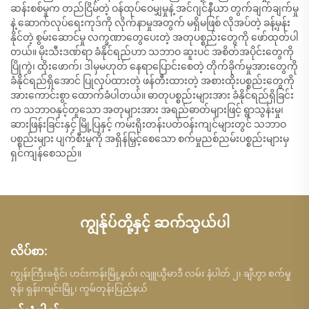
ဆန်းစစ်မှုက တည်ငြိမ်တဲ့ ဝန်ထုပ်ဝေမျှမှုနဲ့ အင်ဂျင်နီယာ တွက်ချက်ချက်မှု
နဲ့ ဆောက်လုပ်ရေးကုဒ်ကို လိုက်နာမှုအတွက် မရှိမဖြစ် လိုအပ်တဲ့ ခန့်မှန်း
နိုင်တဲ့ စွမ်းဆောင်မှု လက္ခဏာတွေပေးတဲ့ အတုပစ္စည်းတွေကို ဖော်ထုတ်ပါ
တယ်။ မိုးသီးဒဏ်ရာ ခံနိုင်ရည်ဟာ သဘာဝ ဆူးပင် အစိတ်အပိုင်းတွေကို
ပြိုကွဲ၊ ထိုးဖောက်၊ ဒါမှမဟုတ် နေရာပြောင်းစေတဲ့ တိုက်ခိုက်မှုအားတွေကို
ခံနိုင်ရည်ရှိအောင် ပြုလုပ်ထားတဲ့ ဖန်တီးထားတဲ့ အစားထိုးပစ္စည်းတွေကို
အားကောင်းစွာ ထောက်ခံပါတယ်။ ဓာတုပစ္စည်းများအား ခံနိုင်ရည်ရှိခြင်း
က သဘာဝနှင့်တူသော အတုများအား အရည်ဓာတ်များဖြင့် ရွာသွန်းမှု၊
ဆားဖြန်းခြင်းနှင့် မြို့ပြနှင့် ကမ်းရိုးတန်းပတ်ဝန်းကျင်များတွင် သဘာဝ
ပစ္စည်းများ ပျက်စီးမှုကို အရှိန်မြှင့်စေသော စက်မှုညစ်ညမ်းပစ္စည်းများမှ
ရှင်ကျန်စေသည်။
ကျွန်ုပ်တို့နှင့် ဆက်သွယ်ပါ
လိပ်စာ:
ကျွန်းကြီးခရိုင်၊ ဟင်းကန်းမြို့နယ်၊ လျူယွီမာဒီ လမ်း နံပါတ် ၂၊ ချီဟွာ စက်မှု
ဇုန်၊ ရှန်းကျင်းမြို့၊ ကွမ်တုန်းပြည်နယ်