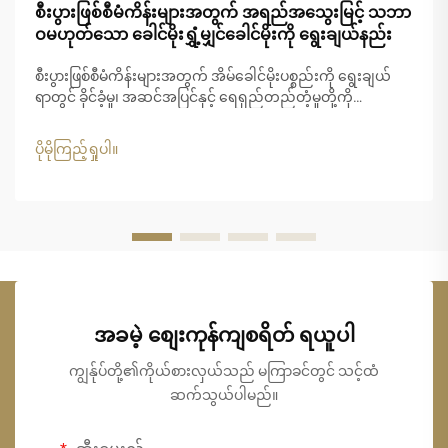
စီးပွားဖြစ်စီမံကိန်းများအတွက် အရည်အသွေးမြင့် သဘာ
ဝမဟုတ်သော ခေါင်မိုးရွှံ့မျှင်ခေါင်မိုးကို ရွေးချယ်နည်း
စီးပွားဖြစ်စီမံကိန်းများအတွက် အိမ်ခေါင်မိုးပစ္စည်းကို ရွေးချယ်
ရာတွင် ခိုင်ခံ့မှု၊ အဆင်အပြင်နှင့် ရေရှည်တည်တံ့မှုတို့ကို
ဂရုတစိုက်စဉ်းစားရန် လိုအပ်ပါသည်။ မူရင်းသဘာဝသာမောင်း၏
အသွေးအရောင်ကို ရရှိလိုသော စီးပွားရေးလုပ်ငန်းများအတွက်
ပိုမိုကြည့်ရှုပါ။
သာမောင်းလုံအိမ်ခေါင်မိုးသည် စံပြဖြစ်သော အဖြေရှာဖွေမှုတစ်ခု
ဖြစ်ပါသည်။
အခမဲ့ စျေးကုန်ကျစရိတ် ရယူပါ
ကျွန်ုပ်တို့၏ကိုယ်စားလှယ်သည် မကြာခင်တွင် သင့်ထံ
ဆက်သွယ်ပါမည်။