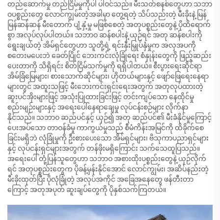
တည်ဆောက်မှု တည်ငြိမ်မှုကိုပါ ပါဝင်သည်။ မီးသတ်စနစ်တွေဟာ သဘာ
ဝပစ္စည်းတွေ လောင်ကျွမ်းတဲ့အခါမှာ တွေ့ရတဲ့ သိပ်သည်းတဲ့ မီးခိုးနဲ့ မြန်
မြန်ဆန်ဆန် မီးတောက် ပျံ့နှံ့မှု မဖြစ်စေတဲ့ အတုပစ္စည်းတွေနဲ့ ပိုထိရောက်
စွာ အလုပ်လုပ်ပါတယ်။ သဘာဝ ဆန်စပါးနဲ့ ယှဉ်ရင် အတု ဆန်စပါးကို
ရွေးချယ်တဲ့ အိမ်ရှင်တွေဟာ သူတို့ရဲ့ ရင်းနှီးမြှုပ်နှံမှုက အလှအပကို
စတေးမပေးဘဲ ခေတ်ပြိုင် ဘေးကင်းလုံခြုံရေး စံနှုန်းတွေကို ဖြည့်ဆည်း
ပေးတာကို သိရှိရင်း စိတ်ငြိမ်သက်မှုကို ရရှိပါတယ်။ စီးပွားရေးဆိုင်ရာ
အိမ်ခြံမြေများ၊ စားသောက်ဆိုင်များ၊ ဟိုတယ်များနှင့် ဖျော်ဖြေရေးနေရာ
များတွင် အထူးသဖြင့် မီးဘေးကင်းရှင်းရေးအတွက် အတုလုပ်ထားတဲ့
ဆူးပင်အိုးများဖြင့် အသုံးပြုထားခြင်းဖြင့် တင်းကျပ်သော နေထိုင်မှု
စည်းမျဉ်းများနှင့် အရေးပေါ်နေရာချေမှု လုပ်ငန်းစဉ်များ လိုက်နာ
နိုင်သည်။ သဘာဝ ဆည်ပင်နှင့် ယှဉ်၍ အတု ဆည်ပင်၏ မီးခံနိုင်မှုကြောင့်
ပေးအပ်သော တာဝန်ခံမှု ကာကွယ်မှုသည် စီမံကိန်းအမြင်ကို ထိခိုက်စေ
ခြင်းမရှိဘဲ လုံခြုံမှုကို ဦးစားပေးသော အိမ်ရှင်များ၊ ဗိသုကာပညာရှင်များ
နှင့် လုပ်ငန်းရှင်များအတွက် တန်ဖိုးမရှိကြောင်း သက်သေထူပြသည်။
အရေးပေါ် တုံ့ပြန်သူတွေဟာ သဘာဝ အစားထိုးပစ္စည်းတွေနဲ့ ယှဉ်လိုက်
ရင် အတုပစ္စည်းတွေက ပိုခန့်မှန်းနိုင်အောင် လောင်ကျွမ်း၊ အဆိပ်နည်းတဲ့
မီးခိုးထုတ်ပြီး ပိုလုံခြုံတဲ့ အလုပ်အကိုင် အခြေအနေတွေ ဖန်တီးတာ
ကြောင့် အတုအပုတ် ဆူးချပ်တွေကို ပိုနှစ်သက်ကြတယ်။