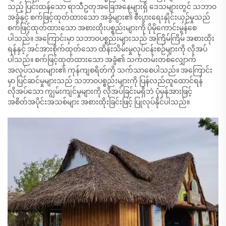
သည့် ပြင်းထန်သော ရာသီဥတုအခြေအနေများရှိ ဒေသများတွင် သဘာဝ
အခွံနှင့် စက်ဖြင့်ထုတ်ထားသော အခွံများ၏ စီးပွားရေးနှိုင်းယှဉ်မှုသည်
စက်ဖြင့်ထုတ်ထားသော အစားထိုးပစ္စည်းများကို ပိုမိုကောင်းမွန်စေ
ပါသည်။ အကြောင်းမှာ သဘာဝပစ္စည်းများသည် အကြိမ်ကြိမ် အစားထိုး
ရန်နှင့် အင်အားစိုက်ထုတ်သော ထိန်းသိမ်းမှုလုပ်ငန်းစဉ်များကို လိုအပ်
ပါသည်။ စက်ဖြင့်ထုတ်ထားသော အခွံ၏ သက်တမ်းတစ်လျှောက်
အလုပ်သမားများ၏ ကုန်ကျစရိတ်ကို သက်သာစေပါသည်။ အကြောင်း
မှာ ပြင်ဆင်မှုများသည် သဘာဝပစ္စည်းများကို ပြန်လည်ထူထောင်ရန်
လိုအပ်သော ကျွမ်းကျင်မှုများကို လိုအပ်ခြင်းမရှိဘဲ ပုံမှန်အားဖြင့်
အစိတ်အပိုင်းအသစ်များ အစားထိုးခြင်းဖြင့် ပြုလုပ်နိုင်ပါသည်။