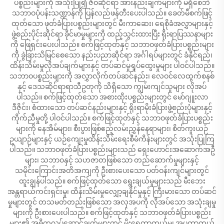
ပစ္စည်းများကို အသုံးပြု၍ ဇီဝဆိုင်ရာ အားနည်းချက်များကို မရှိစေဘဲ
သဘာဝပုံပန်းသဏ္ဍာန်ကို ပြန်လည်ဖန်တီးပေးပါသည်။ ခေတ်မီစက်ဖြင့်
ထုတ်သော ဖုတ်ခံပြားပစ္စည်းများတွင် မီးကာဆေး၊ ရေစိုခံအလွှာများနှင့်
ဖွဲ့စည်းပိုင်းဆိုင်ရာ ခိုင်မာမှုများကို ထည့်သွင်းထားပြီး ရိုးရာပြဿနာများ
ကို ဖြေရှင်းပေးပါသည်။ စက်ဖြင့်ထုတ်နှင့် သဘာဝဖုတ်ခံပြားပစ္စည်းများ
ကို ခွဲခြားသိမြင်စေသော နည်းပညာဆိုင်ရာ အင်္ဂါရပ်များတွင် ခံနိုင်ရည်၊
ထိန်းသိမ်းမှုလိုအပ်ချက်များနှင့် တပ်ဆင်မှုရှုပ်ထွေးမှုများ ပါဝင်ပါသည်။
သဘာဝပစ္စည်းများကို အလွှာလိုက်တပ်ဆင်နည်း၊ လေဝင်လေထွက်စနစ်
နှင့် ဒေသဆိုင်ရာရာသီဥတုကို သိရှိသော ကျွမ်းကျင်သူများ လိုအပ်
ပါသည်။ စက်ဖြင့်ထုတ်သော အစားထိုးပစ္စည်းများတွင် မော်ဂျူးလာ
ဒီဇိုင်း၊ စံထားသော တပ်ဆင်နည်းများနှင့် ရိုးရာမိုးခံပြားဖွဲ့စည်းပုံများနှင့်
ကိုက်ညီမှုတို့ ပါဝင်ပါသည်။ စက်ဖြင့်ထုတ်နှင့် သဘာဝဖုတ်ခံပြားပစ္စည်း
များကို နေအိမ်များ၊ စီးပွားဖြစ်ဧည့်လမ်းညွှန်နေရာများ၊ စိတ်ကူးယဉ်
ဥယျာဉ်များနှင့် ယဉ်ကျေးမှုထိန်းသိမ်းရေးစီမံကိန်းများတွင် အသုံးပြုကြ
ပါသည်။ သဘာဝဖုတ်ခံပြားပစ္စည်းများသည် ရှေးဟောင်းအဆောက်အဦ
များ၊ သဘာဝနှင့် သဟဇာတဖြစ်သော တည်ဆောက်မှုများနှင့်
သမိုင်းကြောင်းအတိအကျကို ဦးစားပေးသော ပတ်ဝန်းကျင်များတွင်
ထူးချွန်ပါသည်။ စက်ဖြင့်ထုတ်သော ရွေးချယ်မှုများသည် မီးဘေး
အန္တရာယ်ကင်းရှင်းမှု၊ ထိန်းသိမ်းမှုလျှော့ချနိုင်မှုနှင့် ကြီးမားသော တပ်ဆင်
မှုများတွင် တသမတ်တည်းဖြစ်သော အလှအပကို လိုအပ်သော အသုံးချမှု
များကို ဦးစားပေးပါသည်။ စက်ဖြင့်ထုတ်နှင့် သဘာဝဖုတ်ခံပြားပစ္စည်း
များ၏ အဓိကလုပ်ဆောင်ချက်များတွင် မိုးရေကာကွယ်မှု၊ အပူကာကွယ်