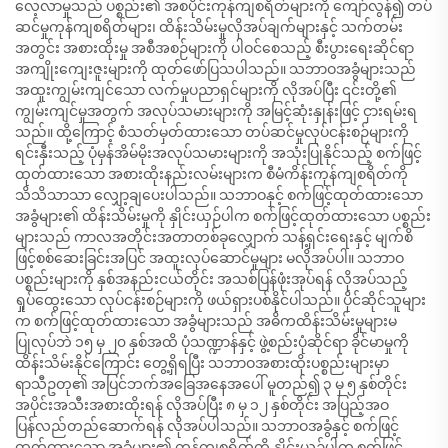
လေ့လာမှုသည် ပစ္စည်း၏ အစပိုင်းကုန်ကျစရိတ်များကို ကျော်လွန်၍ တပ်
ဆင်မှုကုန်ကျစရိတ်များ၊ ထိန်းသိမ်းမှုလိုအပ်ချက်များနှင့် သက်တမ်း
အတွင်း အစားထိုးမှု အစီအစဉ်များကို ပါဝင်စေသည့် စီးပွားရေးဆိုင်ရာ
အကျိုးကျေးဇူးများကို ထုတ်ဖော်ပြသပါသည်။ သဘာဝအခွံများသည်
အထူးကျွမ်းကျင်သော လက်မှုပညာရှင်များကို လိုအပ်ပြီး ၎င်းတို့၏
ကျွမ်းကျင်မှုအတွက် အလုပ်သမားများကို အမြင့်ဆုံးနှုန်းဖြင့် ငှားရမ်းရ
သည်။ ထို့ကြောင့် စံသတ်မှတ်ထားသော တပ်ဆင်မှုလုပ်ငန်းစဉ်များကို
ရင်းနှီးသည့် ပုံမှန်အိမ်မိုးအလုပ်သမားများကို အသုံးပြုနိုင်သည့် စက်ဖြင့်
ထုတ်ထားသော အစားထိုးနည်းလမ်းများက စီမံကိန်းကုန်ကျစရိတ်ကို
သိသိသာသာ လျှော့ချပေးပါသည်။ သဘာဝနှင့် စက်ဖြင့်ထုတ်ထားသော
အခွံများ၏ ထိန်းသိမ်းမှုကို နှိုင်းယှဉ်ပါက စက်ဖြင့်ထုတ်ထားသော ပစ္စည်း
များသည် ကာလအတိုင်းအတာတစ်ခုလျှောက် သန့်ရှင်းရေးနှင့် မျက်စိ
ဖြင့်စစ်ဆေးခြင်းအပြင် အထူးလုပ်ဆောင်မှုများ မလိုအပ်ပါ။ သဘာဝ
ပစ္စည်းများကို နှစ်အနည်းငယ်တိုင်း အသစ်ပြန်ဖုံးအုပ်ရန် လိုအပ်သည့်
ရှုပ်ထွေးသော လုပ်ငန်းစဉ်များကို ဖယ်ရှားပစ်နိုင်ပါသည်။ ပိုင်ဆိုင်သူများ
က စက်ဖြင့်ထုတ်ထားသော အခွံများသည် အဓိကထိန်းသိမ်းမှုများမ
ပြုလုပ်ဘဲ ၁၅ မှ ၂၀ နှစ်အထိ ပုံသဏ္ဍာန်နှင့် ဖွဲ့စည်းပုံဆိုင်ရာ ခိုင်မာမှုကို
ထိန်းသိမ်းနိုင်ကြောင်း တွေ့ရှိရပြီး သဘာဝအစားထိုးပစ္စည်းများမှာ
ရာသီဥတု၏ အပြင်ဘက်အခြေအနေအပေါ် မူတည်၍ ၃ မှ ၅ နှစ်တိုင်း
အပိုင်းအသီးအစားထိုးရန် လိုအပ်ပြီး ၈ မှ ၁၂ နှစ်တိုင်း အပြည့်အဝ
ပြန်လည်တည်ဆောက်ရန် လိုအပ်ပါသည်။ သဘာဝအခွံနှင့် စက်ဖြင့်
ထုတ်ထားသော အခွံများ၏ ကုန်ကျစရိတ်ကို နှိုင်းယှဉ်ပါက စက်ဖြင့်