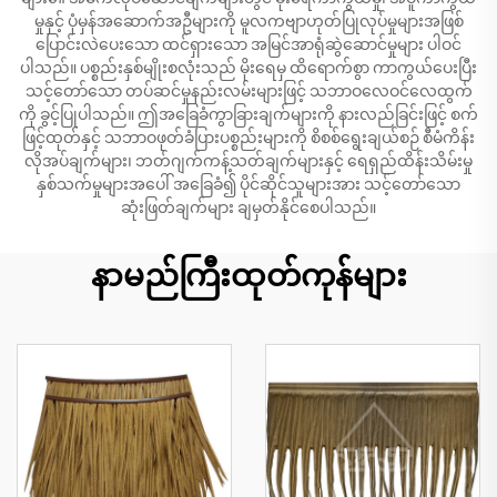
မှုနှင့် ပုံမှန်အဆောက်အဦများကို မူလကဗျာဟုတ်ပြုလုပ်မှုများအဖြစ်
ပြောင်းလဲပေးသော ထင်ရှားသော အမြင်အာရုံဆွဲဆောင်မှုများ ပါဝင်
ပါသည်။ ပစ္စည်းနှစ်မျိုးစလုံးသည် မိုးရေမှ ထိရောက်စွာ ကာကွယ်ပေးပြီး
သင့်တော်သော တပ်ဆင်မှုနည်းလမ်းများဖြင့် သဘာဝလေဝင်လေထွက်
ကို ခွင့်ပြုပါသည်။ ဤအခြေခံကွာခြားချက်များကို နားလည်ခြင်းဖြင့် စက်
ဖြင့်ထုတ်နှင့် သဘာဝဖုတ်ခံပြားပစ္စည်းများကို စိစစ်ရွေးချယ်စဉ် စီမံကိန်း
လိုအပ်ချက်များ၊ ဘတ်ဂျက်ကန့်သတ်ချက်များနှင့် ရေရှည်ထိန်းသိမ်းမှု
နှစ်သက်မှုများအပေါ် အခြေခံ၍ ပိုင်ဆိုင်သူများအား သင့်တော်သော
ဆုံးဖြတ်ချက်များ ချမှတ်နိုင်စေပါသည်။
နာမည်ကြီးထုတ်ကုန်များ