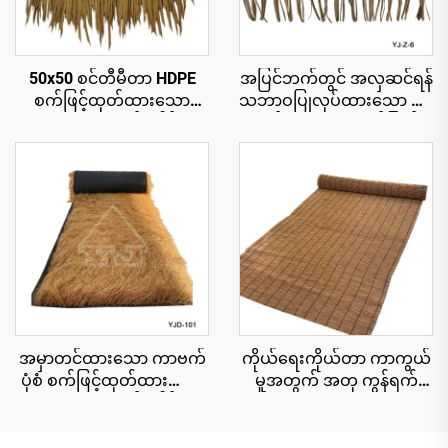
50x50 စင်တီမီတာ HDPE
အပြင်ဘက်တွင် အလှဆင်ရန်
စက်ဖြင့်ထုတ်ထားသော
သဘာဝပြုလုပ်ထားသော ဖရုံ
သဘာဝအလှဆင်ခေါင်းမိုး
ရွက်များ၊ ယူဗီရောင်ခြည်
ပြား၊ ၁၅ နှစ်အထိ ယူဗီ
ခံနိုင်ရည်ရှိခြင်း
ခံနိုင်ရည်ရှိသော ပူပြင်းသော
ဒေသရှိ အပန်းဖြေစခန်းများ
အတွက်
အမှာတင်ထားသော ကာဗက်
ကိုယ်ရေးကိုယ်တာ ကာကွယ်
ပုံစံ စက်ဖြင့်ထုတ်ထားသော
မှုအတွက် အတု ကွန်ရက်
သဘာဝအလှဆင်ခေါင်းမိုး
စည်းရိုး cu roll 1.8x10 မီတာ
cu roll 1x15 မီတာ အကျယ်၊
အမြန်တပ်ဆင်နိုင်ရန်