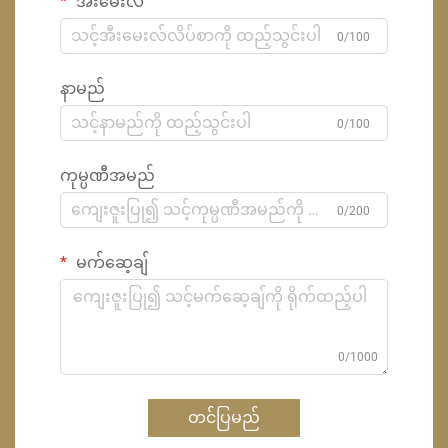
အီးမေးလ်
0/100
နာမည်
0/100
ကုမ္ပဏီအမည်
0/200
မက်ဆေ့ချ်
0/1000
တင်ပြမည်