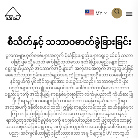
MY
စီသိတ်နှင့် သဘာဝဓာတ်ခွဲခြားခြင်း
မူလကဗျာဟုတ်စနစ်များအတွက် မိုးခံပြားပစ္စည်းများရွေးချယ်စဉ် သဘာ
ဝဖြစ်ဖြစ် သို့မဟုတ် စက်ဖြင့်ထုတ်သော ဖုတ်ခံပြားပစ္စည်းများကြား
ရွေးချယ်မှုသည် အဆောက်အဦများ၏ အလှအပအတွက် အတူတူပင်ဖြစ်
စေသော်လည်း စွမ်းဆောင်ရည်အရ ကွဲပြားမှုများစွာရှိသော လမ်းကြောင်း
နှစ်သွယ်ကို ပိုင်ဆိုင်သူများအား ပေးစွမ်းပါသည်။ သဘာဝဖုတ်ခံပြား
ပစ္စည်းများသည် ဂျုံဖုတ်၊ ရေပင်ဖုတ်၊ ဒေါင်းဖုတ်ကဲ့သို့သော သဘာဝ
ပစ္စည်းများကို အသုံးပြု၍ ရာစုနှစ်များစွာကြာ လက်မှုပညာကို ကိုယ်စားပြု
ပြီး ရိုးရာနည်းလမ်းများဖြင့် တပ်ဆင်ကာ အမှန်ကန်ဆုံးသော ရိုးရာ
အလှအပကို ဖန်တီးပေးပါသည်။ ဤရိုးရာနည်းလမ်းသည် ဆယ်စုနှစ်များ
ကြာ တဖြည်းဖြည်းပြောင်းလဲလာသော မျက်နှာပြင်အမှန်အကန်နှင့်
ရာသီဥတုဒဏ်ခံနိုင်မှုပုံစံများကို ပေးစွမ်းပါသည်။ စက်ဖြင့်ထုတ်သောနှင့်
သဘာဝဖုတ်ခံပြားပစ္စည်းများကို နှိုင်းယှဉ်ပါက အဆင့်မြင့်ပေါ်လီမာနည်း
ပညာ၊ အင်ဂျင်နီယာဖြင့်ဖန်တီးထားသော အမျှင်များနှင့် UV ကာကွယ်