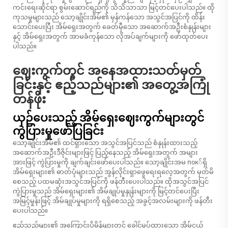
ကင်းရေးဆိုင်ရာ စွမ်းဆောင်ရည်ကို သိသိသာသာ မြင့်တင်ပေးပါသည်။ ထို
ကုသမှုများသည် သော့ချိုင်းအိမ်၏ မှန်ကန်သော အသွင်အပြင်ကို ထိန်း
သောင်းပေးပြီး အိမ်ရှေးအတွက် ခေတ်မှီသော အဆောက်အဦးစံနှုန်းများ
နှင့် အိမ်ရှေးအတွက် အာမခံကုန်သော လိုအပ်ချက်များကို ဖော်ထုတ်ပေး
ပါသည်။
ဈေးကွက်တွင် အနေအထားသတ်မှတ်
ခြင်းနှင့် ဧည့်သည်များ၏ အတွေ့အကြုံ
တန်ဖိုး
ယှဉ်ပေးသည့် အိမ်ရှေးဈေးကွက်များတွင်
ကွဲပြားမှုဖော်ပြခြင်း
သော့ချိုင်းအိမ်၏ ထင်ရှားသော အသွင်အပြင်သည် စံနှုန်းထားသည့်
အဆောက်အဦးဒီဇိုင်းများဖြင့် ပြည့်နေသည့် အိမ်ရှေးအတွက် အများ
အားဖြင့် ကွဲပြားမှုကို ချက်ချင်းဖော်ပေးပါသည်။ သော့ချိုင်းအမ пок်ရှိ
အိမ်ရှေးများ၏ ဓာတ်ပုံများသည် အွန်လိုင်းရှာဖွေရေးရလေ့အတွက် မှတ်မိ
စေသည့် ပထမဆုံးအသွင်အပြင်ကို ဖန်တီးပေးပါသည်။ ထိုအသွင်အပြင်
ကွဲပြားမှုသည် အိမ်ရှေးများ၏ အိမ်ချုပ်မှုနှုန်းများကို မြင့်တင်ပေးပြီး
အမြင့်မှုန်းဖြင့် အိမ်ချုပ်မှုများကို ရရှိစေသည့် အခွင့်အလမ်းများကို ဖန်တီး
ပေးပါသည်။
ဧည့်သည်များ၏ အကြောင်းပိုမိန့်များတွင် ခေါင်မှုပ်ထားသော အိမ်ငယ်