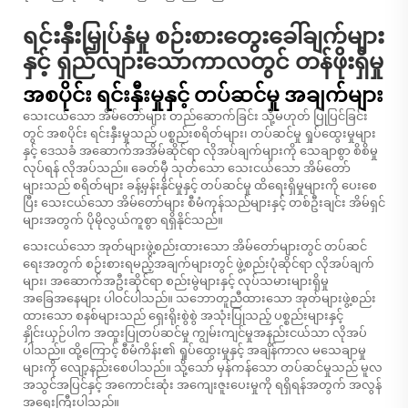
ရင်းနှီးမြှုပ်နှံမှု စဉ်းစားတွေးခေါ်ချက်များ
နှင့် ရှည်လျားသောကာလတွင် တန်ဖိုးရှိမှု
အစပိုင်း ရင်းနှီးမှုနှင့် တပ်ဆင်မှု အချက်များ
သေးငယ်သော အိမ်တော်များ တည်ဆောက်ခြင်း သို့မဟုတ် ပြုပြင်ခြင်း
တွင် အစပိုင်း ရင်းနှီးမှုသည် ပစ္စည်းစရိတ်များ၊ တပ်ဆင်မှု ရှုပ်ထွေးမှုများ
နှင့် ဒေသခံ အဆောက်အအိမ်ဆိုင်ရာ လိုအပ်ချက်များကို သေချာစွာ စိစိမှု
လုပ်ရန် လိုအပ်သည်။ ခေတ်မှီ သုတ်သော သေးငယ်သော အိမ်တော်
များသည် စရိတ်များ ခန့်မှန်းနိုင်မှုနှင့် တပ်ဆင်မှု ထိရေးရှိမှုများကို ပေးစေ
ပြီး သေးငယ်သော အိမ်တော်များ စီမံကုန်သည်များနှင့် တစ်ဦးချင်း အိမ်ရှင်
များအတွက် ပိုမိုလွယ်ကူစွာ ရရှိနိုင်သည်။
သေးငယ်သော အုတ်များဖွဲ့စည်းထားသော အိမ်တော်များတွင် တပ်ဆင်
ရေးအတွက် စဉ်းစားရမည့်အချက်များတွင် ဖွဲ့စည်းပုံဆိုင်ရာ လိုအပ်ချက်
များ၊ အဆောက်အဦးဆိုင်ရာ စည်းမွဲများနှင့် လုပ်သမားများရှိမှု
အခြေအနေများ ပါဝင်ပါသည်။ သဘောတူညီထားသော အုတ်များဖွဲ့စည်း
ထားသော စနစ်များသည် ရှေးရိုးစွဲစွဲ အသုံးပြုသည့် ပစ္စည်းများနှင့်
နှိုင်းယှဉ်ပါက အထူးပြုတပ်ဆင်မှု ကျွမ်းကျင်မှုအနည်းငယ်သာ လိုအပ်
ပါသည်။ ထို့ကြောင့် စီမံကိန်း၏ ရှုပ်ထွေးမှုနှင့် အချိန်ကာလ မသေချာမှု
များကို လျော့နည်းစေပါသည်။ သို့သော် မှန်ကန်သော တပ်ဆင်မှုသည် မူလ
အသွင်အပြင်နှင့် အကောင်းဆုံး အကျေးဇူးပေးမှုကို ရရှိရန်အတွက် အလွန်
အရေးကြီးပါသည်။