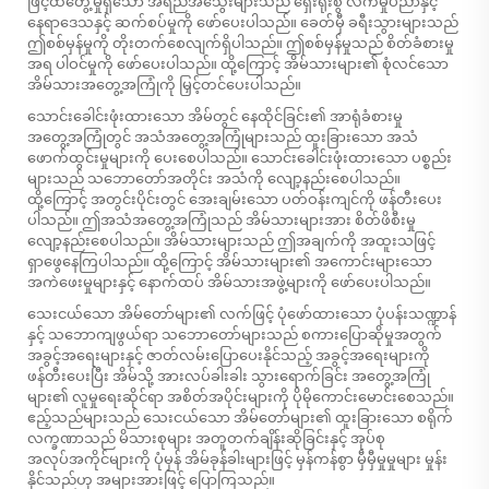
ဖြင့်ထိတွေ့မှုရှိသော အရည်အသွေးများသည် ရှေးရိုးစွဲ လက်မှုပညာနှင့်
နေရာဒေသနှင့် ဆက်စပ်မှုကို ဖော်ပေးပါသည်။ ခေတ်မှီ ခရီးသွားများသည်
ဤစစ်မှန်မှုကို တိုးတက်စေလျက်ရှိပါသည်။ ဤစစ်မှန်မှုသည် စိတ်ခံစားမှု
အရ ပါဝင်မှုကို ဖော်ပေးပါသည်။ ထို့ကြောင့် အိမ်သားများ၏ စုံလင်သော
အိမ်သားအတွေ့အကြုံကို မြှင့်တင်ပေးပါသည်။
သောင်းခေါင်းဖုံးထားသော အိမ်တွင် နေထိုင်ခြင်း၏ အာရုံခံစားမှု
အတွေ့အကြုံတွင် အသံအတွေ့အကြုံများသည် ထူးခြားသော အသံ
ဖောက်ထွင်းမှုများကို ပေးစေပါသည်။ သောင်းခေါင်းဖုံးထားသော ပစ္စည်း
များသည် သဘောတော်အတိုင်း အသံကို လျော့နည်းစေပါသည်။
ထို့ကြောင့် အတွင်းပိုင်းတွင် အေးချမ်းသော ပတ်ဝန်းကျင်ကို ဖန်တီးပေး
ပါသည်။ ဤအသံအတွေ့အကြုံသည် အိမ်သားများအား စိတ်ဖိစီးမှု
လျော့နည်းစေပါသည်။ အိမ်သားများသည် ဤအချက်ကို အထူးသဖြင့်
ရှာဖွေနေကြပါသည်။ ထို့ကြောင့် အိမ်သားများ၏ အကောင်းများသော
အကဲဖေးမှုများနှင့် နောက်ထပ် အိမ်သားအဖွဲ့များကို ဖော်ပေးပါသည်။
သေးငယ်သော အိမ်တော်များ၏ လက်ဖြင့် ပုံဖော်ထားသော ပုံပန်းသဏ္ဍာန်
နှင့် သဘောကျဖွယ်ရာ သဘောတော်များသည် စကားပြောဆိုမှုအတွက်
အခွင့်အရေးများနှင့် ဇာတ်လမ်းပြောပေးနိုင်သည့် အခွင့်အရေးများကို
ဖန်တီးပေးပြီး အိမ်သို့ အားလပ်ခါးခါး သွားရောက်ခြင်း အတွေ့အကြုံ
များ၏ လူမှုရေးဆိုင်ရာ အစိတ်အပိုင်းများကို ပိုမိုကောင်းမောင်းစေသည်။
ဧည့်သည်များသည် သေးငယ်သော အိမ်တော်များ၏ ထူးခြားသော စရိုက်
လက္ခဏာသည် မိသားစုများ အတူတက်ချိန်းဆိုခြင်းနှင့် အုပ်စု
အလုပ်အကိုင်များကို ပုံမှန် အိမ်ခုန်ခါးများဖြင့် မှန်ကန်စွာ မှီမှီမှုမှုများ မှုန်း
နိုင်သည်ဟု အများအားဖြင့် ပြောကြသည်။