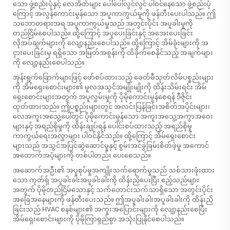
သော ဖွဲ့စည်းပုံနှင့် လေအိတ်များ ပေါ်ပေါ်လွင်လွင် ပါဝင်နေသော ဖွဲ့စည်းပုံ
ကြောင့် အလွန်ကောင်းမွန်သော အပူကာကွယ်မှုကို ဖန်တီးပေးပါသည်။ ဤ
သဘောတရားအရ အပူကာကွယ်မှုသည် အတွင်းပိုင်း အပူခါးမှုကို
တည်ငြိမ်စေပါသည်။ ထို့ကြောင့် အပူပေးခြင်းနှင့် အအေးပေးခြင်း
လိုအပ်ချက်များကို လျော့နည်းစေပါသည်။ ထို့ကြောင့် အိမ်ခုံးများကို အ
ငှားပေးခြင်းမှ ရရှိသော အမြတ်အစွန်းကို ထိခိုက်စေနိုင်သည့် အချက်များ
ကို လျော့နည်းစေပါသည်။
အုန်းရွက်ခြောက်များဖြင့် ဖော်စပ်ထားသည့် ခေတ်မီသုတ်လိမ်ပစ္စည်းများ
ကို အိမ်ရှေးစောင်းများ၏ မူလအသွင်အမျိုးမျိုးကို ထိန်းသိမ်းရင်း အိမ်
ရှေးစောင်းများအတွက် အပူလွှမ်းမှုကို ပိုမိုကောင်းမွန်စေရန် ဒီဇိုင်း
ထုတ်ထားသည်။ ဤပစ္စည်းများတွင် အလင်းပြန်ခြင်းအစိတ်အပိုင်းများ၊
လေအကူးအသွေ့ပေါ်တွင် ပိုမိုကောင်းမွန်သော အကူးအသွေ့အကွာအဝေး
များနှင့် အရည်စိုမှုကို ထိန်းချုပ်ရန် ပေါင်းစပ်ထားသည့် အရည်စိုမှု
ကာကွယ်ရေးအလွှာများ ပါဝင်နိုင်သည်။ ထို့ကြောင့် အိမ်ရှေးစောင်း
များသည် အသွင်အပြင်ဆွဲဆောင်မှုနှင့် စွမ်းအင်ခွဲခြမ်းစိတ်ဖဲ့မှု အကောင်
အထောက်အပံ့များကို တစ်ပါတည်း ပေးစေသည်။
အဆောက်အဦး၏ အပူစုပ်မှုအကျိုးသက်ရောက်မှုသည်
သစ်သားဖုံးထား
သော ကုတ်ရှ်
အပူခါးခါးအပူခါးခါးကို ထိန်းညှိပေးပြီး ဧည့်သည်များ
အတွက် ပိုမိုတည်ငြိမ်သောနှင့် သက်တောင်းသက်သာရှိသော အတွင်းပိုင်း
အခြေအနေများကို ဖန်တီးပေးသည်။ ဤအပူခါးခါးအပူခါးခါးကို ထိန်းညှိ
ခြင်းသည် HVAC စနစ်များ၏ အကူးအပြောင်းများကို လျော့နည်းစေပြီး
အိမ်ရှေးစောင်းများကို ပိုမိုကြာရှည်စွာ အသုံးပြုနိုင်စေပါသည်။