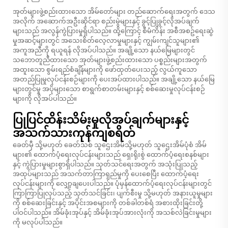
အုတ်များဖွဲ့စည်းထားသော အိမ်တော်များ တည်ဆောက်ရေးအတွက် ဒေသ
အလိုက် အဆောက်အဦးဆိုင်ရာ စည်းမွဲများနှင့် ခွင့်ပြုခွင့်လိုအပ်ချက်
များသည် အလွန်ကွဲပြားမှုရှိပါသည်။ ထို့ကြောင့် စီမံကိန်း အစီအစဥ်ရေးဆွဲ
မှုအဆင့်များတွင် အသေးစိတ်လေ့လာမှုများနှင့် ကျွမ်းကျင်သူများ၏
အကူအညီကို ရယူရန် လိုအပ်ပါသည်။ အချို့သော နယ်မြေများတွင်
သဘောတူညီထားသော အုတ်များဖွဲ့စည်းထားသော ပစ္စည်းများအတွက်
အထူးသော စွမ်းရည်စံချိန်များကို ဖော်ထုတ်ပေးသည့် လွယ်ကူသော
အတည်ပြုမှုလုပ်ငန်းစဉ်များကို ပေးအပ်ထားပါသည်။ အချို့သော နယ်မြေ
များတွင်မှု အပိုများသော စာရွက်စာတမ်းများနှင့် စစ်ဆေးမှုလုပ်ငန်းစဉ်
များကို လိုအပ်ပါသည်။
ပြုပြင်ထိန်းသိမ်းမှုလိုအပ်ချက်များနှင့်
အသက်သားကုန်ကျစရိတ်
ခေတ်မှီ သို့မဟုတ် ခေတ်သစ် သူဌေးအိမ်သို့မဟုတ် သူဌေးအိမ်ပုံစံ အိမ်
များ၏ ထောက်ပံ့ရေးလုပ်ငန်းများသည် ရှေးရိုးစွဲ ထောက်ပံ့ရေးစနစ်များ
နှင့် ကွဲပြားမှုများစွာရှိပါသည်။ သုတ်သင်ရေးအတွက် အသုံးပြုသည့်
အထုပ်များသည် အသက်တာကြာရှည်မှုကို ပေးစေပြီး ထောက်ပံ့ရေး
လုပ်ငန်းများကို လျှော့ချပေးပါသည်။ ပုံမှန်ထောက်ပံ့ရေးလုပ်ငန်းများတွင်
ကြာကြာပြုလုပ်သည့် သုတ်သင်ခြင်း၊ ပျက်စီးမှု သို့မဟုတ် အနားယူမှုများ
ကို စစ်ဆေးခြင်းနှင့် အပိုင်းအစများကို တစ်ခါတစ်ရံ အစားထိုးခြင်းတို့
ပါဝင်ပါသည်။ အိမ်ခုံးအုပ်နှင့် အိမ်ခုံးအုပ်အားလုံးကို အသစ်လဲခြင်းမှုများ
ကို မလုပ်ပါသည်။