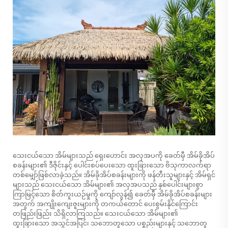
သေးငယ်သော အိမ်များသည် ရှေးဟောင်း အလှအပကို ခေတ်မှီ အိမ်ခိုအိပ်
စခန်းများ၏ ဒီဇိုင်းနှင့် ပေါင်းစပ်ပေးသော ထူးခြားသော ဗိသုကာလက်ရာ
တစ်မျှော်ဖြစ်လာခဲ့သည်။ အိမ်ခိုအိပ်စခန်းများကို ဖန်တီးသူများနှင့် အိမ်ရှင်
များသည် သေးငယ်သော အိမ်များ၏ အလှအပသည် နှစ်ပေါင်းများစွာ
ကြာမြင့်သော စိတ်ကူးယဉ်မှုကို ကျော်လွန်၍ ခေတ်မှီ အိမ်ခိုအိပ်စခန်းများ
အတွက် အကျိုးကျေးဇူးများကို တကယ်တောင် ပေးစွမ်းနိုင်ကြောင်း
တဖြည်းဖြည်း သိရှိလာကြသည်။ သေးငယ်သော အိမ်များ၏
ထူးခြားသော အသွင်အပြင်၊ သဘောတူသော ပစ္စည်းများနှင့် သဘောတူ