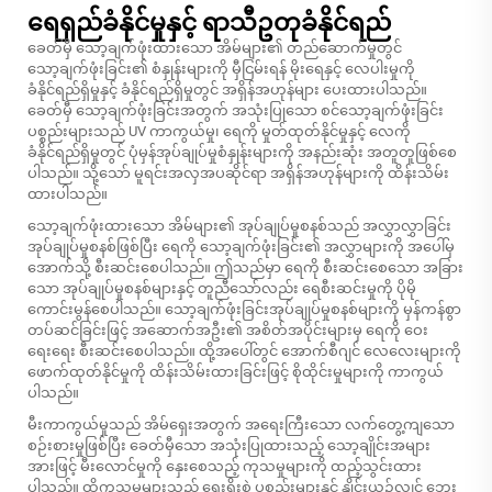
ရေရှည်ခံနိုင်မှုနှင့် ရာသီဥတုခံနိုင်ရည်
ခေတ်မှီ သော့ချက်ဖုံးထားသော အိမ်များ၏ တည်ဆောက်မှုတွင်
သော့ချက်ဖုံးခြင်း၏ စံနှုန်းများကို မှီငြမ်းရန် မိုးရေနှင့် လေပါးမှုကို
ခံနိုင်ရည်ရှိမှုနှင့် ခံနိုင်ရည်ရှိမှုတွင် အရှိန်အဟုန်များ ပေးထားပါသည်။
ခေတ်မှီ သော့ချက်ဖုံးခြင်းအတွက် အသုံးပြုသော စင်သော့ချက်ဖုံးခြင်း
ပစ္စည်းများသည် UV ကာကွယ်မှု၊ ရေကို မှုတ်ထုတ်နိုင်မှုနှင့် လေကို
ခံနိုင်ရည်ရှိမှုတွင် ပုံမှန်အုပ်ချုပ်မှုစံနှုန်းများကို အနည်းဆုံး အတူတူဖြစ်စေ
ပါသည်။ သို့သော် မူရင်းအလှအပဆိုင်ရာ အရှိန်အဟုန်များကို ထိန်းသိမ်း
ထားပါသည်။
သော့ချက်ဖုံးထားသော အိမ်များ၏ အုပ်ချုပ်မှုစနစ်သည် အလွှာလွှာခြင်း
အုပ်ချုပ်မှုစနစ်ဖြစ်ပြီး ရေကို သော့ချက်ဖုံးခြင်း၏ အလွှာများကို အပေါ်မှ
အောက်သို့ စီးဆင်းစေပါသည်။ ဤသည်မှာ ရေကို စီးဆင်းစေသော အခြား
သော အုပ်ချုပ်မှုစနစ်များနှင့် တူညီသော်လည်း ရေစီးဆင်းမှုကို ပိုမို
ကောင်းမွန်စေပါသည်။ သော့ချက်ဖုံးခြင်းအုပ်ချုပ်မှုစနစ်များကို မှန်ကန်စွာ
တပ်ဆင်ခြင်းဖြင့် အဆောက်အဦး၏ အစိတ်အပိုင်းများမှ ရေကို ဝေး
ရေးရေး စီးဆင်းစေပါသည်။ ထို့အပေါ်တွင် အောက်စီဂျင် လေလေးများကို
ဖောက်ထုတ်နိုင်မှုကို ထိန်းသိမ်းထားခြင်းဖြင့် စိုထိုင်းမှုများကို ကာကွယ်
ပါသည်။
မီးကာကွယ်မှုသည် အိမ်ရှေးအတွက် အရေးကြီးသော လက်တွေ့ကျသော
စဉ်းစားမှုဖြစ်ပြီး ခေတ်မှီသော အသုံးပြုထားသည့် သော့ချိုင်းအများ
အားဖြင့် မီးလောင်မှုကို နှေးစေသည့် ကုသမှုများကို ထည့်သွင်းထား
ပါသည်။ ထိုကုသမှုများသည် ရှေးရိုးစွဲ ပစ္စည်းများနှင့် နှိုင်းယှဉ်လျှင် ဘေး