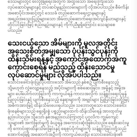
ဒေသများတွင် မီးလုံခြုံရေးအတွက် အထူးသော အရေးကြီးသော
လုပ်ဆောင်မှုများနှင့် တပ်ဆင်မှုနည်းလမ်းများကို လိုအပ်ပါသည်။ စီမံကိန်း
အစောပိုင်းအဆင့်တွင် ဒေသခံ တည်ဆောက်ရေးဌာနများနှင့်
အရည်အသွေးပြည့်များသော အိမ်တည်ဆောက်ရေးအင်ဂျင်နီယာများနှင့်
တိုင်ပင်ခြင်းဖြင့် စည်းမျဉ်းများနှင့် ကိုက်ညီမှုရှိကြောင်း သေချာစေ
ပါသည်။
သေးငယ်သော အိမ်များကို မူလအတိုင်း
အသေးစိတ်အမျှသော ပုံပန်းသွင်ပုန်းကို
ထိန်းသိမ်းရန်နှင့် အကောင်အထောက်အကူ
ကောင်းစေရန် မည်သည့် ထိန်းသောင်မှု
လုပ်ဆောင်မှုများ လိုအပ်ပါသည်။
သောင်းခေါင်းဖုံးပြုလုပ်ထားသော အိမ်သည် နှစ်စဥ် ပျက်စီးနေသည့်
သို့မဟုတ် လွဲလျော့နေသည့် အပိုင်းများကို စစ်ဆေးခြင်း၊ အမှိုနှင့် အမှိုအ
များ ပေါ်ပေါက်လာခြင်းကို ကာကွယ်ရန် ကာလအလိုက် သန့်ရှင်းရေးပုံမှန်
ပြုလုပ်ခြင်းနှင့် ပျက်စီးနေသည့် နေရာများကို အမျှင်များ ပြုပြင်ခြင်းတို့ဖြင့်
အဓိကအားဖြင့် ထိန်းသိမ်းပေးရပါသည်။ သဘောတူသော သောင်းခေါင်း
ဖုံးစနစ်များသည် ရှေးရိုးစွဲ ပစ္စည်းများထက် ထိန်းသိမ်းရန် အားထုတ်မှု
နည်းပါသည်။ သို့သော် နှစ်အနည်းငယ်ကြာတွင် ပုဂ္ဂလိက ကျွမ်းကျင်
သူများ၏ အကဲဖြတ်မှုကို ခံယူရန် အကောင်းဆုံးဖြစ်ပါသည်။ ရေစီးဆင်းမှု
ကို ကောင်းစွာထိန်းသိမ်းခြင်းနှင့် ရေစုပ်ပိုက်များကို သန့်ရှင်းခြင်းတို့သည်
အောက်ခြေရှိ အဆောက်အဦးကို ကာကွယ်ပေးပြီး သောင်းခေါင်းဖုံး၏