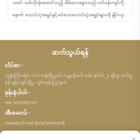
ယခင် :
သစ်သိုးဖုံးထောင်သည့် အိမ်လေးများသည် ပတ်ဝန်းကျင်ကို ဂရုစိုက်သည့် ခရီးသွားဧည့်သည်များကို မည်သို့ ဆွဲဆောင်နိုင်သနည်း
နောက် :
သောင်းပုံအမျှင်နှင့် စင်သောသောင်းပုံအမျှင်များကို နှိုင်းယှဉ်ခြင်း
ဆက်သွယ်ရန်
လိပ်စာ -
ကျွန်းကြီးခရိုင်၊ ဟင်းကန်းမြို့နယ်၊ လျူယွီမာဒီ လမ်း နံပါတ် ၂၊ ချီဟွာ စက်မှု
ဇုန်၊ ရှန်းကျင်းမြို့၊ ကွမ်တုန်းပြည်နယ်
ဖုန်းနံပါတ် -
+86-18929355182
အီးမေးလ် -
Company E-mail:
[email protected]