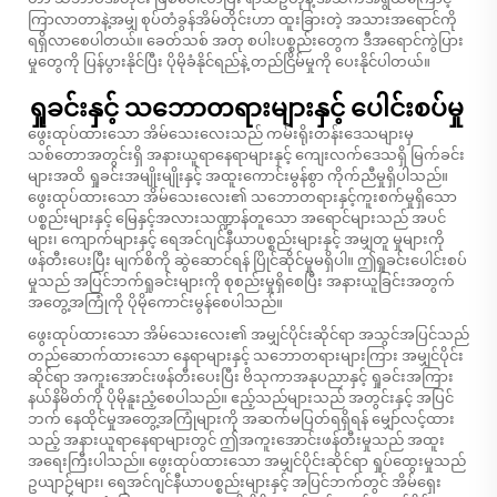
ကြာလာတာနဲ့အမျှ စုပ်တံခွန်အိမ်တိုင်းဟာ ထူးခြားတဲ့ အသားအရောင်ကို
ရရှိလာစေပါတယ်။ ခေတ်သစ် အတု စပါးပစ္စည်းတွေက ဒီအရောင်ကွဲပြား
မှုတွေကို ပြန်ပွားနိုင်ပြီး ပိုမိုခံနိုင်ရည်နဲ့ တည်ငြိမ်မှုကို ပေးနိုင်ပါတယ်။
ရှုခင်းနှင့် သဘောတရားများနှင့် ပေါင်းစပ်မှု
ဖွေးထုပ်ထားသော အိမ်သေးလေးသည် ကမ်းရိုးတန်းဒေသများမှ
သစ်တောအတွင်းရှိ အနားယူရာနေရာများနှင့် ကျေးလက်ဒေသရှိ မြက်ခင်း
များအထိ ရှုခင်းအမျိုးမျိုးနှင့် အထူးကောင်းမွန်စွာ ကိုက်ညီမှုရှိပါသည်။
ဖွေးထုပ်ထားသော အိမ်သေးလေး၏ သဘောတရားနှင့်ကူးစက်မှုရှိသော
ပစ္စည်းများနှင့် မြေနှင့်အလားသဏ္ဍာန်တူသော အရောင်များသည် အပင်
များ၊ ကျောက်များနှင့် ရေအင်ဂျင်နီယာပစ္စည်းများနှင့် အမျှတူ မှုများကို
ဖန်တီးပေးပြီး မျက်စိကို ဆွဲဆောင်ရန် ပြိုင်ဆိုင်မှုမရှိပါ။ ဤရှုခင်းပေါင်းစပ်
မှုသည် အပြင်ဘက်ရှုခင်းများကို စုစည်းမှုရှိစေပြီး အနားယူခြင်းအတွက်
အတွေ့အကြုံကို ပိုမိုကောင်းမွန်စေပါသည်။
ဖွေးထုပ်ထားသော အိမ်သေးလေး၏ အမျှင်ပိုင်းဆိုင်ရာ အသွင်အပြင်သည်
တည်ဆောက်ထားသော နေရာများနှင့် သဘောတရားများကြား အမျှင်ပိုင်း
ဆိုင်ရာ အကူးအောင်းဖန်တီးပေးပြီး ဗိသုကာအနုပညာနှင့် ရှုခင်းအကြား
နယ်နိမိတ်ကို ပိုမိုနူးညံ့စေပါသည်။ ဧည့်သည်များသည် အတွင်းနှင့် အပြင်
ဘက် နေထိုင်မှုအတွေ့အကြုံများကို အဆက်မပြတ်ရရှိရန် မျှော်လင့်ထား
သည့် အနားယူရာနေရာများတွင် ဤအကူးအောင်းဖန်တီးမှုသည် အထူး
အရေးကြီးပါသည်။ ဖွေးထုပ်ထားသော အမျှင်ပိုင်းဆိုင်ရာ ရှုပ်ထွေးမှုသည်
ဥယျာဉ်များ၊ ရေအင်ဂျင်နီယာပစ္စည်းများနှင့် အပြင်ဘက်တွင် အိမ်ရှေး