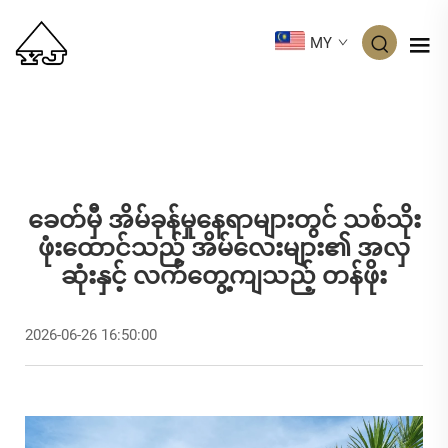
MY
ခေတ်မှီ အိမ်ခုန်မှုနေရာများတွင် သစ်သိုး
ဖုံးထောင်သည့် အိမ်လေးများ၏ အလှ
ဆုံးနှင့် လက်တွေ့ကျသည့် တန်ဖိုး
2026-06-26 16:50:00