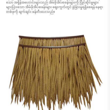
သော အရှိန်အဟောင်းများသည် အိမ်ခိုအိပ်စခန်းများကို ပြိုင်ဆိုင်မှုများ
များပြားသော အိမ်ခိုအိပ်စခန်းများ ဈေးကွက်တွင် ခွဲခြားမှုရရှိစေရန် နေရာ
တစ်ခုကို ချက်ချင်း ဖန်တီးပေးသည်။