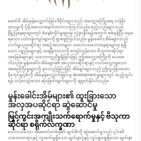
ခေတ်မီ အိမ်ခုန်လျှောက်ခြင်းဒီဇိုင်းများသည် အတွေ့အကြုံအရ တန်ဖိုး
ထားမှုကို ပိုမိုအလေးအနက်ထားလာကြပါသည်။ ဧည့်သည်များသည်
မြို့ပြနေရာများတွင် စံနေစံထိုင်မှုများမှ လွဲခွာနိုင်ရန်အတွက် စစ်မှန်ပြီး မေ့မ
ရသော ပတ်ဝန်းကျင်များကို ရှာဖွေကြပါသည်။ မှုန်းခေါင်းအိမ်များသည်
လက်မှုပညာဆိုင်ရာ အစဉ်အလာများ၊ သဘောသဘောနေရာများမှ ရရှိ
သော ပစ္စည်းများနှင့် အချိန်ကာလကို ကျော်လွန်သော ဗိသုကာဆိုင်ရာ
အခြေခံများနှင့် သဘောတူညီမှုရှိခြင်းဖြင့် ဤအတွေ့အကြုံကို ပေးစေ
ပါသည်။ မှုန်းခေါင်းအိမ်များ၏ အလှအပဆိုင်ရာနှင့် လက်တွေ့ကျသော
အရေးကြီးမှုများကို နားလည်ခြင်းဖြင့် အိမ်ရှင်များသည် ဤထူးခြားသော
မိုးကုပ်မှုပုံစံကို အိမ်ခုန်လျှောက်ခြင်းဖွ development မှုများတွင် ထည့်သွင်း
ရန် သင့်လျော်သော ဆုံးဖြတ်ချက်များကို ချမှတ်နိုင်ပါသည်။
မှုန်းခေါင်းအိမ်များ၏ ထူးခြားသော
အလှအပဆိုင်ရာ ဆွဲဆောင်မှု
မြင်ကွင်းအကျိုးသက်ရောက်မှုနှင့် ဗိသုကာ
ဆိုင်ရာ စရိုက်လက္ခဏာ
သေးငယ်သော အိမ်တော်တစ်ခု၏ မျက်စိကို ဆွဲဆောင်မှုသည် ၎င်း၏
သဘောတရားနှင့် ကူးစက်မှုရှိသော မျက်နှာပုံနှင့် လှုပ်ရှားမှုရှိသော မျက်နှာ