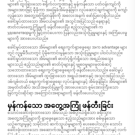
များ၏ ထူးခြားသော စရိုက်လက္ခဏာနှင့် မှန်ကန်သော ပတ်ဝန်းကျင်ကို
အများအားဖြင့် မှီခိုကာ အခြေခံအိမ်ခုန်ခြင်း လုပ်ဆောင်ချက်များကို ကျော်
လွန်သော အတွေ့အကြုံတန်ဖိုးကို အလေးအနက် ဖော်ပြလေ့ရှိပါသည်။
ခေါင်မှုပ်ထားသော အိမ်ငယ်များ၏ အသွင်အပြင်သည် နေရာနှင့်
ဇာတ်လမ်းတွေ့ကြုံမှုကို ဖန်တီးပေးပြီး ဧည့်သည်များ၏ က
удовлетворမှုကို မြှင့်တင်ပေးကာ ပြန်လည်အသုံးပြုမှုများနှင့် အကြံပေးမှု
များကို အားပေးပါသည်။
ခေါင်မှုပ်ထားသော အိမ်များ၏ စျေးကွက်ရှာဖွေရေး အက advantage များ
တွင် လူမှုမီဒီယာတွင် ပိုမိုကောင်းမွန်သော အသုံးပြုမှုများ ပါဝင်ပါသည်။
ခေါင်မှုပ်ထားသော အိမ်များ၏ ဓာတ်ပုံရိုက်ရှိသော အရည်အသွေး
များသည် ဧည့်သည်များ၏ ဓာတ်ပုံများနှင့် မျှဝေမှုများမှတစ်ဆင့်
သဘောထားသော စျေးကွက်ရှာဖွေရေးကို ဖန်တီးပေးပါသည်။ ခေါင်မှုပ်
ထားသော အိမ်များ၏ ထူးခြားသော အရွယ်အစားနှင့် အသွင်အပြင်သည်
ဒစ်ဂျစ်တယ် စျေးကွက်ရှာဖွေရေး လုပ်ငန်းများနှင့် အိမ်ခုန်ခြင်း အိမ်များ၏
အမှတ်တံဆိပ် အသိအမှတ်ပြုမှုကို အားပေးသော စွမ်းအားကြီးသော
မြင်ကွင်းဆိုင်ရာ အကြောင်းအရာများကို ဖန်တီးပေးပါသည်။
မှန်ကန်သော အတွေ့အကြုံ ဖန်တီးခြင်း
သောင်းခေါင်းဖုံးထားသော အိမ်သည် အဓိပ္ပာယ်ရှိသော ခရီးသွား
အတွေ့အကြုံများကို ရှာဖွေနေသော ဧည့်သည်များအား စစ်မှန်သော
ယဉ်ကျေးမှုနှင့် သမိုင်းဝင် ဆက်သွယ်မှုများကို ပေးစေပါသည်။ သောင်း
ခေါင်းဖုံးထားသော အဆောက်အဦးများ၏ မျက်စိဖြင့်မြင်ရသောနှင့် လက်