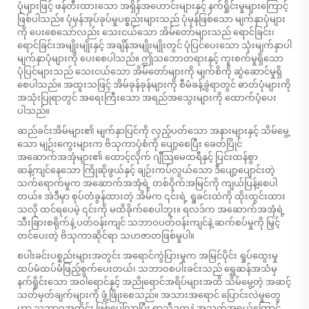
ပုံများဖြင့် ဖန်တီးထားသော အရှိန်အဟောင်းများနှင့် နက်ရှိုင်းမှုများကြောင့်
ဖြစ်ပါသည်။ ပုံမှန်အုပ်ခုပ်မှုပစ္စည်းများသည် ပုံမှန်ဖြစ်သော မျက်နှာပုံများ
ကို ပေးစေသော်လည်း သေးငယ်သော အိမ်တော်များသည် ရောင်ခြင်း၊
ရောင်ခြင်းအမျိုးမျိုးနှင့် အချိန်အမျိုးမျိုးတွင် ပုံပြင်ပေးသော သုံးမျက်နှာပါ
မျက်နှာပုံများကို ပေးစေပါသည်။ ဤသဘောတရားနှင့် ကူးစက်မှုရှိသော
ပုံပြင်များသည် သေးငယ်သော အိမ်တော်များကို မျက်စိကို ဆွဲဆောင်မှုရှိ
စေပါသည်။ အထူးသဖြင့် အိမ်ခုန်ခုန်များကို စီမံခန့်ခွဲရာတွင် ဓာတ်ပုံများကို
အသုံးပြုရာတွင် အရေးကြီးသော အရည်အသွေးများကို ထောက်ပံ့ပေး
ပါသည်။
ဆည်ခင်းအိမ်များ၏ မျက်နှာပြင်ကို လှည့်ပတ်သော အနားများနှင့် သိမ်မွေ့
သော မျဉ်းကွေးများက ဗိသုကာပုံစံကို ပျော့စေပြီး ခေတ်ပြိုင်
အဆောက်အအုံများ၏ ထောင့်လိုက် ဂျီသြမေထရီနှင့် ပြင်းထန်စွာ
ဆန့်ကျင်နေသော ကြိုဆိုဖွယ်နှင့် ချဉ်းကပ်လွယ်သော ဒီပျော့ပျောင်းတဲ့
သက်ရောက်မှုက အဆောက်အအုံရဲ့ တစ်ဝိုက်အမြင်ကို ကျယ်ပြန့်စေပါ
တယ်။ အဲဒီမှာ စုပ်တံခွန်ထားတဲ့ အိမ်က ၎င်းရဲ့ ရှုခင်းထဲကို ထိုးထွင်းထား
သလို ထင်ရပေမဲ့ ၎င်းကို မထိခိုက်စေပါဘူး။ ရလဒ်က အဆောက်အအုံရဲ့
သီးခြားစရိုက်နဲ့ ပတ်ဝန်းကျင် သဘာဝပတ်ဝန်းကျင်နဲ့ ဆက်စပ်မှုကို မြှင့်
တင်ပေးတဲ့ ဗိသုကာဆိုင်ရာ သဟဇာတဖြစ်မှုပါ။
စပါးခင်းပစ္စည်းများအတွင်း အရောင်ကွဲပြားမှုက အမြင်ပိုင်း ရှုပ်ထွေးမှု
ထပ်မံထပ်မံဖြည့်စွက်ပေးတယ်၊ သဘာဝစပါးခင်းသည် ရွှေဆန်အသံမှ
နက်ရှိုင်းသော အဝါရောင်နှင့် အညိုရောင်အရိပ်များအထိ သိမ်မွေ့တဲ့ အဆင့်
သတ်မှတ်ချက်များကို ဖွံ့ဖြိုးစေသည်။ အသားအရောင် ပြောင်းလဲမှုတွေ
ဟာ သဘာဝအတိုင်း ဖြစ်ပေါ်လာပြီး ရာသီဥတုနဲ့ အသက်အရွယ်ကြောင့်