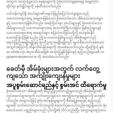
အတွက် အသုံးပြုသော နေရာများကို ပိုမိုကောင်းမွန်စေရန် အမျှင်ပိုင်း
ဆိုင်ရာ နက်ရှိုင်းမှုကို ဖန်တီးပေးပါသည်။
ပတ်ဝန်းကျင်ရှိ အပင်များ၏ ရောင်ခြည်ပြောင်းလဲမှုများသည်
သဘောတရားအရ အမျှတဖြစ်သော ခုံးထောင်သော အိမ်သေးလေးများ
နှင့် သဟဇာတဖြစ်ပါသည်။ အကြောင်းမှာ အပင်များနှင့် ခုံးထောင်သော
အိမ်များသည် သဘောတရားအရ အသက်ကြီးလာခြင်း ဖြစ်စဉ်များနှင့်
သဘောတရားအရ အရောင်များ ပြောင်းလဲခြင်းတို့ကို ပေးစွမ်းနိုင်
သောကြောင့်ဖြစ်သည်။ ဤသဟဇာတဖြစ်မှုသည် အိမ်ခုံးများသည်
ရောင်ခြည်အမျိုးမျိုးနှင့် ရာသီဥတုအမျိုးမျိုးတွင် မျက်စိကောင်းစေသော
အသွင်အပြင်ကို ထိန်းသိမ်းနိုင်ရေးကို အာမခံပေးပါသည်။ ထို့ကြောင့် နှစ်
တ whole လုံး အငှားအိမ်အဖြစ် အသုံးပြုနိုင်ခြင်းနှင့် ဧည့်သည်များ၏ က
удовлетворенность ကို အာမခံပေးပါသည်။
ခေတ်မှီ အိမ်ခုံးများအတွက် လက်တွေ့
ကျသော အကျိုးကျေးနဲမှုများ
အပူစွမ်းဆောင်ရည်နှင့် စွမ်းအင် ထိရောက်မှု
ခုံးထောင်သော အိမ်များ၏ အပူလွှဲမှုဂုဏ်သတ္တိများသည် အိမ်ခုံးများ၏
လုပ်ဆောင်မှုအတွက် လက်တွေ့ကျသော အကျိုးကျေးနဲမှုများကို ပေးစွမ်း
ပါသည်။ အထူးသဖြင့် စွမ်းအင်စုန်းမှုများကို စီမံခန့်ခွဲရေးနှင့် ဧည့်သည်
များ၏ သက်တောင်းသက်သာမှုကို ထောက်ပံ့ပေးပါသည်။ ရှေးရိုးသော ခုံး
ထောင်သော ပစ္စည်းများသည် ၎င်းတို့၏ သိပ်သည်းပြီး အလွှာများစုပုံထား