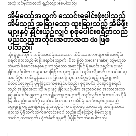
အသုံးဝင်မှုကာလကို ရှည်လျားစေပါသည်။
အိမ်တော်အတွက် သောင်းခေါင်းဖုံးပါသည့်
အိမ်သည် အခြားသော ထူးခြားသည့် အိမ်ဖုံး
များနှင့် နှိုင်းယှဉ်လျှင် စုစုပေါင်းစရိတ်သည်
မည်သည့်အတိုင်းအတာအထ do ဖြစ်
ပါသည်။
သုံးစွဲမှုအတွက် အစိုင်အထဲဖုံးထားသော အိမ်သေးလေးများ၏ အစပိုင်း
စရိတ်များသည် မီးခိုးရောင်ကျောက်၊ စီဒာ ရှိတ် (cedar shake) သို့မဟုတ်
သံမဏိ မုံမောင်းစနစ်များကဲ့သို့သော အဆင့်မြင့် မုံမောင်းပစ္စည်းများနှင့်
နှိုင်းယှဉ်ပါက အများအားဖြင့် အတူတူဖြစ်ပါသည်။ သို့သော် အဆင်ပေးမှု
အရ ပိုမိုကောင်းမွန်သော အမြင်အာရုံဆွဲဆောင်မှုနှင့် ဧည့်သည်များ၏
စိတ်ဝင်စားမှုကို ပိုမိုမြင့်တက်စေနိုင်ပါသည်။ စုစုပေါင်း ပိုင်ဆိုင်မှုစရိတ်
သည် အခြားအစားထိုးများနှင့် နှိုင်းယှဉ်ပါက အငှားဝင်ငွေ အလားအလာ
နှင့် စွမ်းအင်ချွေတာမှု အကျိုးကျေးဇူးများကို ထည့်သွင်းစဉ်းစားပါက ပိုမို
နိမ့်ပါသည်။ ခေတ်မှီ သုတ်သင်ထားသော အိမ်မုံမောင်းစနစ်များသည်
ရှေးရိုးစွဲ ပစ္စည်းများနှင့် နှိုင်းယှဉ်ပါက စရိတ်နှင့် တပ်ဆင်မှု အချိန်ကာလ
များကို ပိုမိုတိက်တိက်ကောင်းစေပါသည်။ ထို့ကြောင့် စီမံကဥ်းမှု
ဘတ်ဂျက်အတွက် ယုံကုံစိတ်ချမှုကို ပိုမိုမြင့်တက်စေပါသည်။