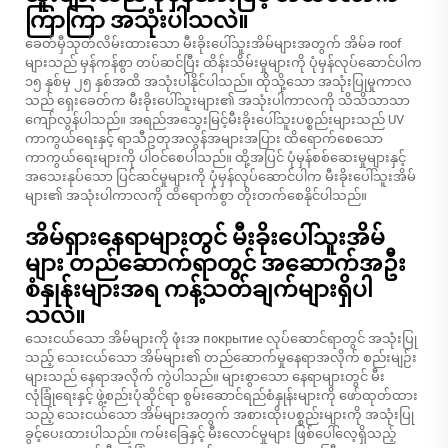
ကြာကြာ အသုံးပါသလဲ။
ခေတ်မှီသုတ်လိမ်းထားသော မီးခိုးပေါ်သူးအိမ်များအတွက် အိမ်ခ roof
များသည် မှန်ကန်စွာ တပ်ဆင်ပြီး ထိန်းသိမ်းမှုများကို ပုံမှန်လုပ်ဆောင်ပါက
၁၅ နှစ်မှ ၂၅ နှစ်အထိ အသုံးပါနိုင်ပါသည်။ ထိုသို့သော အသုံးပြုမှုကာလ
သည် ရှေးခေတ်က မီးခိုးပေါ်သူးများ၏ အသုံးပါကာလကို သိသိသာသာ
ကျော်လွန်ပါသည်။ အရည်အသွေးမြင့်မီးခိုးပေါ်သူးပစ္စည်းများသည် UV
ကာကွယ်ရေးနှင့် ရာသီဥတုအလွန်အများအပြား ထိရောက်စေသော
ကာကွယ်ရေးများကို ပါဝင်စေပါသည်။ ထို့အပြင် ပုံမှန်စစ်ဆေးမှုများနှင့်
အသေးနုပ်သော ပြင်ဆင်မှုများကို ပုံမှန်လုပ်ဆောင်ပါက မီးခိုးပေါ်သူးအိမ်
များ၏ အသုံးပါကာလကို ထိရောက်စွာ တိုးတက်စေနိုင်ပါသည်။
အိမ်ရှားနေရာများတွင် မီးခိုးပေါ်သူးအိမ်
များ တည်ဆောက်ရာတွင် အဆောက်အဦး
စံနှုန်းများအရ ကန့်သတ်ချက်များရှိပါ
သလဲ။
သေးငယ်သော အိမ်များကို ဖုံးအ покрытие လုပ်ဆောင်ရာတွင် အသုံးပြု
သည့် သေးငယ်သော အိမ်များ၏ တည်ဆောက်မှုနေရာအလိုက် စည်းမျဉ်း
များသည် နေရာအလိုက် ကွဲပါသည်။ များစွာသော နေရာများတွင် မီး
လုံခြုံရေးနှင့် ဖွဲ့စည်းပုံဆိုင်ရာ စွမ်းဆောင်ရည်စံနှုန်းများကို ဖော်ထုတ်ထား
သည့် သေးငယ်သော အိမ်များအတွက် အစားထိုးပစ္စည်းများကို အသုံးပြု
ခွင့်ပေးထားပါသည်။ ကမ်းခြေနှင့် မီးလောင်မှုများ ဖြစ်ပေါ်လေ့ရှိသည့်