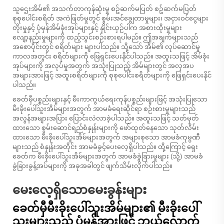
သူဌေးအိမ်၏ အသက်တာကုန်ဆုံးမှု စဥ်ဆက်မပြတ် စဥ်ဆက်မပြတ်
စုစုပေါင်းစရိတ် အကဲဖြတ်မှုတွင် စွမ်းအင်ချွေတာမှုများ၊ အငှားဝင်ငွေများ
တိုးမှုနှင့် ပုံမှန်အိမ်ခုံးအုပ်များနှင့် နှိုင်းယှဉ်ပါက အစားထိုးမှုများ
လျော့နည်းမှုများကို ထည့်သွင်းစဉ်းစားရပါမည်။ ဤအချက်များသည်
အစောပိုင်းတွင် စရိတ်များ များပါသည်။ သို့သော် အိမ်၏ လုပ်ဆောင်မှု
ကာလအတွင်း စရိတ်များကို ဖြေရှင်းပေးနိုင်ပါသည်။ အထူးသဖြင့် အိမ်ခုံး
အုပ်များကို အလုပ်မှုအတွက် အသုံးပြုသည့် အိမ်များတွင် အလှအပ
အများအားဖြင့် အထူးစရိတ်များကို စုစုပေါင်းစရိတ်များကို ဖြေရှင်းပေးနိုင်
ပါသည်။
ခေတ်မှီပစ္စည်းများနှင့် မီးကာကွယ်ရေးကုန်ပစ္စည်းများဖြင့် အသုံးပြုသော
မီးခိုးပေါ်သူးအိမ်များအတွက် အာမခံရေးဆိုင်ရာ စဉ်းစားမှုများသည်
အလွန်အများအပြား ပြောင်းလဲလာခဲ့ပါသည်။ အထူးသဖြင့် သတ်မှတ်
ထားသော စွမ်းဆောင်ရည်စံနှုန်းများကို ဖော်ထုတ်နေသော သုတ်လိမ်း
ထားသော မီးခိုးပေါ်သူးအိမ်များအတွက် အများစုသော အာမခံကုမ္ပဏီ
များသည် စံနှုန်းအတိုင်း အာမခံခွင့်ပေးလေ့ရှိပါသည်။ ထို့ကြောင့် ရှေး
ခေတ်က မီးခိုးပေါ်သူးအိမ်များအတွက် အာမခံခွဲခြားမှုများ (သို့) အာမခံ
ခွဲခြားခွန့်အပ်များကို အခုအခါတွင် ဖျက်သိမ်းလိုက်ပါသည်။
မေးလေ့ရှိသောမေးခွန်းများ
ခေတ်မှီမီးခိုးပေါ်သူးအိမ်များ၏ မီးခိုးပေါ်
သူးများသည် ပုံမှန်အားဖြင့် ဘယ်လောက်