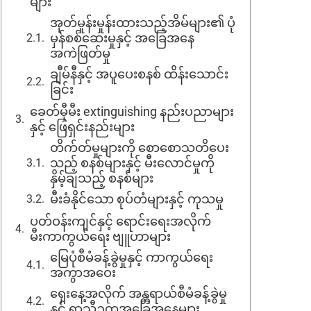
များ
အုတ်မှုန်းမှုန်းထားသည့်အိမ်များ၏ ပုံ
မှန်စစ်ဆေးမှုနှင့် အခြေအနေ
အကဲဖြတ်မှု
ချီမ်နီနှင့် အပူပေးစနစ် ထိန်းသောင်း
ခြင်း
ခေတ်မှီမီး extinguishing နည်းပညာများ
နှင့် ဖြေရှင်းနည်းများ
တိက်တ်မှုများကို စောစောသတိပေး
သည့် စနစ်များနှင့် မီးလောင်မှုကို
နှိမ့်ချသည့် စနစ်များ
မီးခံနိုင်သော စုပ်တံများနှင့် ကုသမှု
ပတ်ဝန်းကျင်နှင့် ရောင်းရေးအလိုက်
မီးကာကွယ်ရေး ဗျူဟာများ
မြေပုံစီမံခန့်ခွဲမှုနှင့် ကာကွယ်ရေး
အကွာအဝေး
ရှေးနေ့အလိုက် အန္တရာယ်စီမံခန့်ခွဲမှု
နှင့် ရာသီဥတုအခြေအနေများ