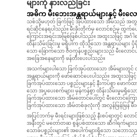
များကို နားလည်ခြင်း
အဓိက မီးဘေးအန္တရာယ်များနှင့် မီးလ
သစ်သို့မဟုတ် ခြက်ဖြင့် အုပ်ထားသော အိမ်သည် အတွင်းန
ရင်ဆိုင်နေရပါသည်။ မီးခိုးတိုက်မှ လောင်စဉ်မှ ထွက
ကြောင်းအရင်းအမြစ်ဖြစ်ပါသည်။ အထူးသဖြင့် အင်္ဂါ
ထိန်းသိမ်းခြင်းမှု မရှိပါက ထိုသို့သော အန္တရာယ်များ ပ
သော ခြောက်သော ဇီဝကုန်ပစ္စည်းများသည် မီးလောင်ပါ
အခြေအနေများကို ဖန်တီးပေးပါသည်။
အသက်များပါသော ခြက်အုပ်ထားသော အိမ်များတွင် လျှ
အန္တရာယ်များကို ဖော်ဆောင်ပေးပါသည်။ အထူးသဖြင့် လ
ခြက်အုပ်ထားသော ပစ္စည်းများနှင့် နီးကပ်စွာ ဖောက်ထား
သော အပူပေးစက်များ၊ မှန်ကန်စွာ ထိန်းသိမ်းမှုမရှိသော 
ခြက်အုပ်ထားသော အိမ်တောင်ပေါ်တွင် မီးလောင်ကြောင်း
ခြက်အုပ်ထားသော အိမ်တစ်ခုလုံးကို အလွန်မြန်မြန် မ
အပြင်ဘက်မှ မီးရင်းများဖြစ်သည့် နီးစပ်ရာတွင် လောင်က
အနီးတွင် မတော်တဆ စွန့်ပစ်ထားသော ဆီဂါရက်များသည်
သောခ်ပစ္စည်းများ၏ အပေါက်များရှိသော သဘောသည် 