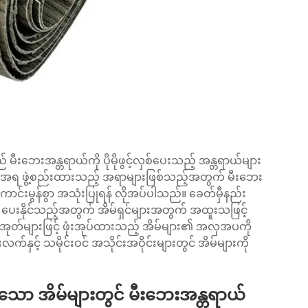
် မီးဘေးအန္တရာယ်ကို ပိုမိုဖွင့်လှစ်ပေးသည့် အန္တရာယ်များ
အရ ဖွဲ့စည်းထားသည့် အရာများဖြစ်သည့်အတွက် မီးဘေး
ုကောင်းမွန်စွာ အသုံးပြုရန် လိုအပ်ပါသည်။ ခေတ်မှီနည်း
ွာ ပေးနိုင်သည့်အတွက် အိမ်ရှင်များအတွက် အထူးသဖြင့်
အုတ်များဖြင့် ဖုံးအုပ်ထားသည့် အိမ်များ၏ အလှအပကို
ှင့် သမိုင်းဝင် အသိုင်းအဝိုင်းများတွင် အိမ်များကို
ထားသော အိမ်များတွင် မီးဘေးအန္တရာယ်