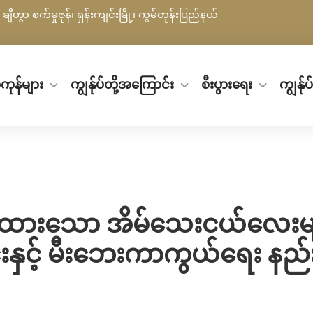
ချီဟွာ စက်မှုဇုန်၊ ရှန်းကျင်းမြို့၊ ကွမ်တုန်းပြည်နယ်
ကုန်များ
ကျွန်ုပ်တို့အကြောင်း
စီးပွားရေး
ကျွန်ု
ံးထားသော အိမ်သေးငယ်လေးများ
းနှင့် မီးဘေးကာကွယ်ရေး နည