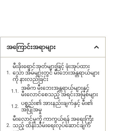
အကြောင်းအရာများ
မီးခိုးရောင်အုတ်များဖြင့် ဖုံးအုပ်ထား
သော အိမ်များတွင် မီးဘေးအန္တရာယ်များ
ကို နားလည်ခြင်း
အဓိက မီးဘေးအန္တရာယ်များနှင့်
မီးလောင်စေသည့် အရင်းအမြစ်များ
ပစ္စည်း၏ အားနည်းချက်နှင့် မီး၏
အပြုအမှု
မီးလောင်မှုကို ကာကွယ်ရန် အရေးကြီး
သည့် ထိန်းသိမ်းရေးလုပ်ဆောင်ချက်