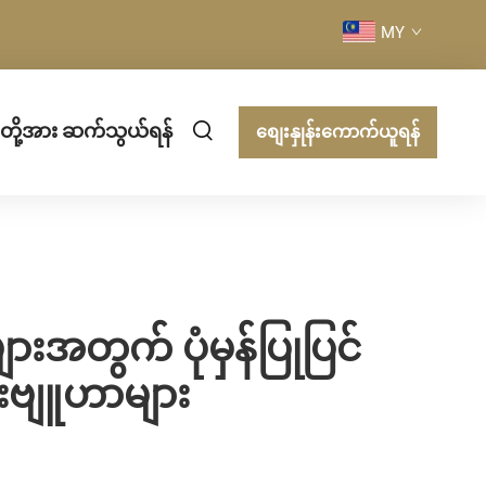
MY
ပ်တို့အား ဆက်သွယ်ရန်
စျေးနှုန်းကောက်ယူရန်
အတွက် ပုံမှန်ပြုပြင်
်းဗျူဟာများ