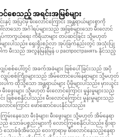
ောင်စေသည့် အရင်းအမြစ်များ
ှင့် အပြင်မှ မီးလောင်ကြောင်း အန္တရာယ်များစွာကို
်ပေါ်လာသော အင်္ဂါရပ်များသည် အဖြစ်များသော မီးလောင်
ရပ်ကာကွယ်ရေး ကိရိယာများ တပ်ဆင်ခြင်း သို့မဟုတ်
ိုမိုများပါသည်။ ရှေးရိုးစဥ်လာ အုပ်ခြက်နည်းတွင် အသုံးပြု
က မီးသည် အလွန်မြန်မြန် ပ распространять နိုင်သည့်
ပ်စစ်ပေါ်တွင် အခက်အခဲများ ဖြစ်ပေါ်ခြင်းသည် အပို
ျှပ်စစ်ကြိုးများသည် အိမ်တောင်ပေါ်နေရာများ သို့မဟုတ်
ပါက ထိုသို့သော အန္တရာယ်များ ပိုမိုများပါသည်။ မှားယွင်း
မီးဖွေးများ သို့မဟုတ် မီးလောင်ကြောင်း မှုန်းမှုများသည်
 ဖြစ်စေနိုင်ပါသည်။ မီးလောင်ကြောင်း မှုန်းမှုများသည်
ီးလောင်ကြောင်း ဖော်ဆောင်ပေးနိုင်ပါသည်။
ြွမ်းနေသော မီးခုံများ၊ မီးဖွေးများ သို့မဟုတ် အိမ်နေရာ
 သောခ်ပစ္စည်းများကို လောင်ကြွစေနိုင်ပါသည်။ ရိုးရာ
သောခ်ခုံအိမ်သည် ဝေးကွာရာမှ မီးလောင်နေသည့်နေရာ