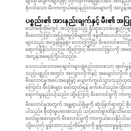
များမှ မီးခွက်များဖြင့် တိုက်ခိုက်ခံရခြင်းအား အာ
စုံလင်သော မီးကာကွယ်ရေးနည်းလမ်းများကို အလွန်အရ
ပစ္စည်း၏ အားနည်းချက်နှင့် မီး၏ အပြု
သောခ်ခုံအိမ်တွင် အသုံးပြုသည့် ရိုးရာသောခ်ပစ္စည်းမျ
မီးလောင်ခြင်းအပြုအမှုပုံစံများကို ဖန်တီးပေးပါသည်။ မ
များသည် အလွန်မြန်စွာ လောင်ကြွပြီး မီးလောင်စတင်ပြီးမ
ရောက်ရှိနိုင်ပါသည်။ ထို့ကြောင့် မီးလောင်ခြင်းကို အ
အလွန်အရေးကြီးပါသည်။
သေးငယ်သောအချောင်းများဖွဲ့စည်းထားသော အုတ်မှုန်းမှ
သည့်ပစ္စည်းအတွင်း အလျားလိုက်နှင့် အမျောင်းလိုက် နှစ်မျှ
မီးလောင်မှုအစပ်အနေဖြင့် ပျောက်ကွယ်သွားသည်ဟုထင်ရသ
ကြောင်း မီးပုံစံများ ဖော်ထုတ်ရန် ခက်ခဲပါသည်။ ထိုလ
ရောက်မှုနည်းပါ့သည်။ ထို့ကြောင့် မီးလောင်မှုကို က
မီးလောင်မှုအတွက် အန္တရာယ်ရှိမှုကို ဆုံးဖြတ်ရာတွင
ပါသည်။ စိုထုံးမှုပမာဏသည် သင့်တော်စွာထိန်းသိမ်းထ
တော်မှုအလျောက် မီးလောင်မှုကို ကာကွယ်ပေးနိုင်
သို့မဟုတ် မှုန်းထားသည့်အိမ်များကို မှုန်းထားမှုမှုန်းထားမှုမ