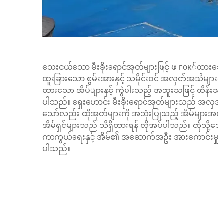
သေးငယ်သော မီးခိုးရောင်အုတ်များဖြင့် ဖ пок်ထားသ
ထူးခြားသော စွမ်းအားနှင့် သမိုင်းဝင် အလှတ်အသိများကိ
ထားသော အိမ်များနှင့် ကွဲပါးသည့် အထူးသဖြင့် ထိန်း
ပါသည်။ ရှေးဟောင်း မီးခိုးရောင်အုတ်များသည် အလ
သော်လည်း ထိုအုတ်များကို အသုံးပြုသည့် အိမ်များ
အိမ်ရှင်များသည် သိရှိထားရန် လိုအပ်ပါသည်။ ထိုသို့သေ
ကာကွယ်ရေးနှင့် အိမ်၏ အဆောက်အဦး အားကောင်းမှုက
ပါသည်။