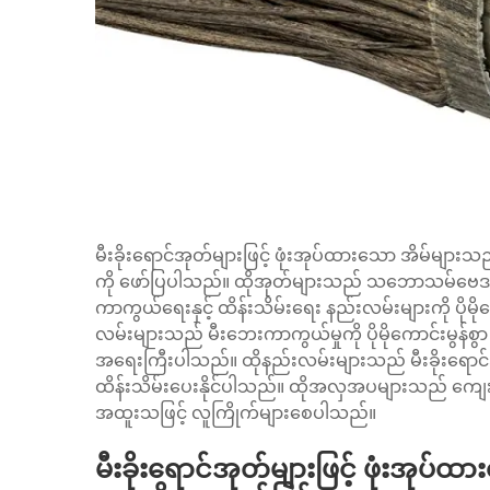
မီးခိုးရောင်အုတ်များဖြင့် ဖုံးအုပ်ထားသော အိမ်များသည
ကို ဖော်ပြပါသည်။ ထိုအုတ်များသည် သဘောသမ်ဗေဒ
ကာကွယ်ရေးနှင့် ထိန်းသိမ်းရေး နည်းလမ်းများကို ပိုမိ
လမ်းများသည် မီးဘေးကာကွယ်မှုကို ပိုမိုကောင်းမွန်စ
အရေးကြီးပါသည်။ ထိုနည်းလမ်းများသည် မီးခိုးရောင်
ထိန်းသိမ်းပေးနိုင်ပါသည်။ ထိုအလှအပများသည် ကျေးလက်န
အထူးသဖြင့် လူကြိုက်များစေပါသည်။
မီးခိုးရောင်အုတ်များဖြင့် ဖုံးအုပ်