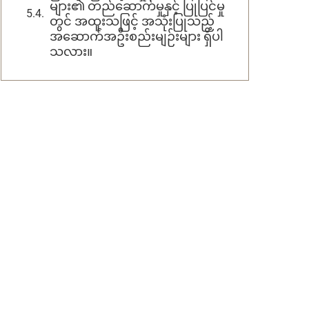
များ၏ တည်ဆောက်မှုနှင့် ပြုပြင်မှု
တွင် အထူးသဖြင့် အသုံးပြုသည့်
အဆောက်အဦးစည်းမျဉ်းများ ရှိပါ
သလား။