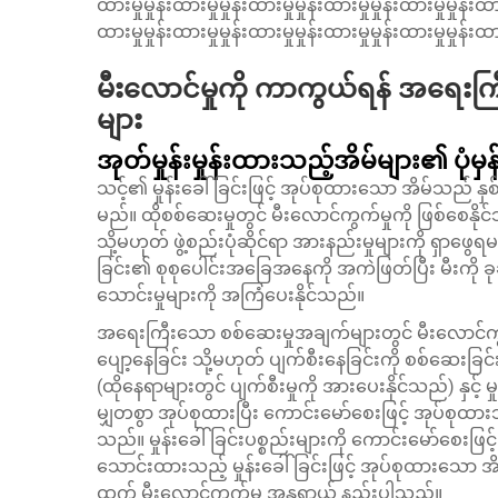
ထားမှုမှုန်းထားမှုမှုန်းထားမှုမှုန်းထားမှုမှုန်းထားမှုမှုန်းထား
ထားမှုမှုန်းထားမှုမှုန်းထားမှုမှုန်းထားမှုမှုန်းထားမှုမှုန်းထားမ
မီးလောင်မှုကို ကာကွယ်ရန် အရေးကြ
များ
အုတ်မှုန်းမှုန်းထားသည့်အိမ်များ၏ ပုံ
သင့်၏ မှုန်းခေါ်ခြင်းဖြင့် အုပ်စုထားသော အိမ်သည် နှ
မည်။ ထိုစစ်ဆေးမှုတွင် မီးလောင်ကွက်မှုကို ဖြစ်စေနိုင်သ
သို့မဟုတ် ဖွဲ့စည်းပုံဆိုင်ရာ အားနည်းမှုများကို ရှာဖွေရ
ခြင်း၏ စုစုပေါင်းအခြေအနေကို အကဲဖြတ်ပြီး မီးကို ခုခံနိ
သောင်းမှုများကို အကြံပေးနိုင်သည်။
အရေးကြီးသော စစ်ဆေးမှုအချက်များတွင် မီးလောင်ကွက်မှ
ပျော့နေခြင်း သို့မဟုတ် ပျက်စီးနေခြင်းကို စစ်ဆေးခြင်
(ထိုနေရာများတွင် ပျက်စီးမှုကို အားပေးနိုင်သည်) နှင့် မ
မျှတစွာ အုပ်စုထားပြီး ကောင်းမော်စေးဖြင့် အုပ်စုထား
သည်။ မှုန်းခေါ်ခြင်းပစ္စည်းများကို ကောင်းမော်စေးဖြင့်
သောင်းထားသည့် မှုန်းခေါ်ခြင်းဖြင့် အုပ်စုထားသော အိမ်
ထက် မီးလောင်ကွက်မှု အန္တရာယ် နည်းပါသည်။