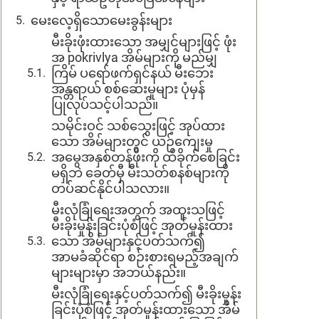
မေးလေ့ရှိသောမေးခွန်းများ
မီးခိုးဖုံးထားသော အမျှင်များဖြင့် ဖုံး
အ pokrіvlya အိမ်များကို မည်မျှ
ကြိမ် ပရော်ဖက်ရှင်နယ် မီးဘေး
အန္တရာယ် စစ်ဆေးမှုများ ပုံမှန်
ပြုလုပ်သင့်ပါသည်။
သမိုင်းဝင် သစ်သွေးဖြင့် အုပ်ထား
သော အိမ်များတွင် ယဉ်ကျေးမှု
အမွေအနှစ်တန်ဖိုးကို ထိခိုက်စေခြင်း
မရှိဘဲ ခေတ်မှီ မီးသတ်စနစ်များကို
တပ်ဆင်နိုင်ပါသလား။
မီးလုံခြုံရေးအတွက် အထူးသဖြင့်
မီးခိုးမှုန်းခြင်းပုံစံဖြင့် အုတ်မှုန်းထား
သော အိမ်များနှင့်ပတ်သက်၍
အာမခံဆိုင်ရာ စဉ်းစားရမည့်အချက်
များများမှာ အဘယ်နည်း။
မီးလုံခြုံရေးနှင့်ပတ်သက်၍ မီးခိုးမှုန်း
ခြင်းပုံစံဖြင့် အုတ်မှုန်းထားသော အိမ်