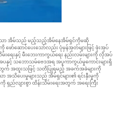
ော အိမ်သည် မည့်သည့်အိမ်နေအိမ်ရှင်ကိုမဆို
ု ဖော်ဆောင်ပေးသော်လည်း ပုံမှန်အုတ်များဖြင့် ဖုံးအုပ်
သိမ်းရေးနှင့် မီးဘေးကာကွယ်ရေး နည်းလမ်းများကို လိုအပ်
ှအပနှင့် သဘောသမ်ဗေဒအရ အပူကာကွယ်မှုကောင်းများရှိ
အတွက် အထူးသဖြင့် သတိပြုရမည့် အခက်အခဲများကို
ာ အသိပေးမှုများသည် အိမ်ရှင်များ၏ ရင်းနှီးမှုကို
ို ရှည်လျားစွာ ထိန်းသိမ်းရေးအတွက် အရေးကြီး