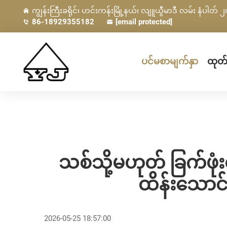
ကျွန်းကြီးခရိုင်၊ ဟင်းကန်းမြို့နယ်၊ လျူယွီမာဒီ လမ်း နံပါတ် ၂၊ 
86-18929355182
[email protected]
ပင်မစာမျက်နှာ
ထုတ်
သစ်သို့မဟုတ် ခြက်ဖု
ထိန်းသောင်
2026-05-25 18:57:00