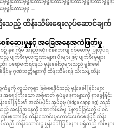
မှုမှုန်းထားမှုမှုန်းထားမှုမှုန်းထားမှုမှုန်းထားမှုမှုန်းထားမှုမှုန်း
ှုမှုန်းထားမှုမှ......
ီးသည့် ထိန်းသိမ်းရေးလုပ်ဆောင်ချက်
မှန်စစ်ဆေးမှုနှင့် အခြေအနေအကဲဖြတ်မှု
စ်စဥ် နှစ်ကြိမ် အနည်းဆုံး စနစ်တကျ စစ်ဆေးမှု ပြုလုပ်ရ
ည့် ပျက်စီးမှုလက္ခဏာများ၊ ပိုးများဖြင့် ပျက်စီးမှုများ
မည်။ ပရော်ဖက်ရှင်နယ် မှုန်းခေါ်သူများသည် မှုန်းခေါ်
ုင်မှု ဂုဏ်သတ္တိများကို ထိန်းသိမ်းရန် သီးသန့် ထိန်း
ုကို လွယ်ကူစွာ ဖြစ်စေနိုင်သည့် မှုန်းခေါ်ခြင်းများ
း၊ အရေးကြီးသော အစိုဓာတ် စုပုံမှုနေရာများကို ရှာဖွေခြင်း
ှုန်းခေါ်ခြင်း၏ အထိပ်ပိုင်း အုပ်စုမှု (ridge capping) သည်
သည့် အခြေအနေကို အောက်မ်းစ်မှု ပြုလုပ်ခြင်းတို့ ပါဝင်
 အုပ်စုထားပြီး ထိန်းသောင်းမှုကောင်းမော်စေးဖြင့် ထိန်း
သည် ထိန်းသောင်းမှု မှုန်းခေါ်ခြင်းများ မရှိသည့် အိမ်များ