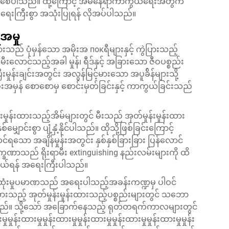
းနည်းစေပါသည်။ ထို့ကြောင့် အိမ်နေရာကာကွယ်ရေးအတွက်
ေးကြီးစွာ အသုံးပြုရန် လိုအပ်ပါသည်။
အမှု
ားသည် ပုံမှန်သော အမိုးအ покရီများနှင့် ကွဲပြားသည့်
ီးလောင်သည့်အခါ မှုန်၊ ရီဒ်နှင့် အခြားသော ဇီဝပစ္စည်း
ှုန်းချင်းအတွင်း အလွန်မြင့်မားသော အပူခ်ိန်များသို့
စေးအမှန် စောစောမှ စောင်းမှတ်ခြင်းနှင့် ကာကွယ်ခြင်းသည်
ုန်းထားသည့်အိမ်များတွင် မီးသည် အုတ်မှုန်းမှုန်းထား
ောင်းစွာ ပျံ့နှံ့နိုင်ပါသည်။ ထိုသို့ဖြစ်ခြင်းကြောင့်
ော အချိန်မှုန်းအတွင်း နှစ်နှစ်ခြားခြား ပြန်လောင်
က္ခဏာသည် ရိုးရာမီး extinguishing နည်းလမ်းများကို ထိ
ာကွယ်ရန် အရေးကြီးပါသည်။
် စိုထုံးမှုပမာဏသည် အရေးပါသည့်အခန်းကဏ္ဍမှ ပါဝင်
ားသည့် အုတ်မှုန်းမှုန်းထားသည့်ပစ္စည်းများတွင် သဘော
ပါသည်။ သို့သော် အခြောက်နေသည့် ရုတ်တရက်ကာလများတွင်
ှုန်းထားမှုမှုန်းထားမှုမှုန်းထားမှုမှုန်းထားမှုမှုန်းထားမှုမှုန်း