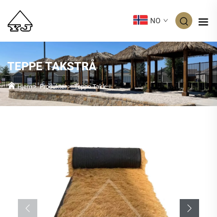
NO
TEPPE TAKSTRÅ
Hjem
>
Produkter
>
Teppe Takk