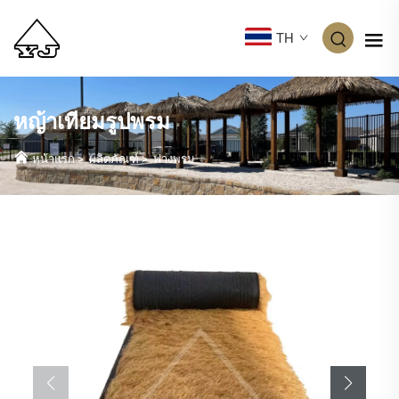
TH
หญ้าเทียมรูปพรม
หน้าแรก
>
ผลิตภัณฑ์
>
ฟางพรม