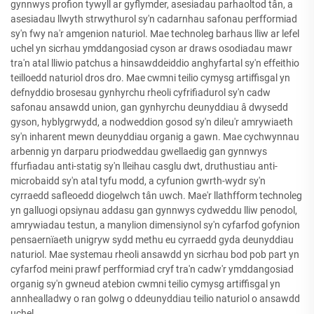
gynnwys profion tywyll ar gyflymder, asesiadau parhaoltod tân, a
asesiadau llwyth strwythurol sy'n cadarnhau safonau perfformiad
sy'n fwy na'r amgenion naturiol. Mae technoleg barhaus lliw ar lefel
uchel yn sicrhau ymddangosiad cyson ar draws osodiadau mawr
tra'n atal lliwio patchus a hinsawddeiddio anghyfartal sy'n effeithio
teilloedd naturiol dros dro. Mae cwmni teilio cymysg artiffisgal yn
defnyddio brosesau gynhyrchu rheoli cyfrifiadurol sy'n cadw
safonau ansawdd union, gan gynhyrchu deunyddiau â dwysedd
gyson, hyblygrwydd, a nodweddion gosod sy'n dileu'r amrywiaeth
sy'n inharent mewn deunyddiau organig a gawn. Mae cychwynnau
arbennig yn darparu priodweddau gwellaedig gan gynnwys
ffurfiadau anti-statig sy'n lleihau casglu dwt, druthustiau anti-
microbaidd sy'n atal tyfu modd, a cyfunion gwrth-wydr sy'n
cyrraedd safleoedd diogelwch tân uwch. Mae'r llathfform technoleg
yn galluogi opsiynau addasu gan gynnwys cydweddu lliw penodol,
amrywiadau testun, a manylion dimensiynol sy'n cyfarfod gofynion
pensaernïaeth unigryw sydd methu eu cyrraedd gyda deunyddiau
naturiol. Mae systemau rheoli ansawdd yn sicrhau bod pob part yn
cyfarfod meini prawf perfformiad cryf tra'n cadw'r ymddangosiad
organig sy'n gwneud atebion cwmni teilio cymysg artiffisgal yn
annhealladwy o ran golwg o ddeunyddiau teilio naturiol o ansawdd
uchel.