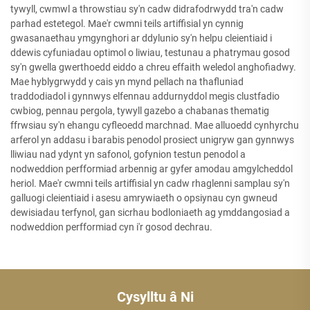
tywyll, cwmwl a throwstiau sy'n cadw didrafodrwydd tra'n cadw
parhad estetegol. Mae'r cwmni teils artiffisial yn cynnig
gwasanaethau ymgynghori ar ddylunio sy'n helpu cleientiaid i
ddewis cyfuniadau optimol o liwiau, testunau a phatrymau gosod
sy'n gwella gwerthoedd eiddo a chreu effaith weledol anghofiadwy.
Mae hyblygrwydd y cais yn mynd pellach na thafluniad
traddodiadol i gynnwys elfennau addurnyddol megis clustfadio
cwbiog, pennau pergola, tywyll gazebo a chabanas thematig
ffrwsiau sy'n ehangu cyfleoedd marchnad. Mae alluoedd cynhyrchu
arferol yn addasu i barabis penodol prosiect unigryw gan gynnwys
lliwiau nad ydynt yn safonol, gofynion testun penodol a
nodweddion perfformiad arbennig ar gyfer amodau amgylcheddol
heriol. Mae'r cwmni teils artiffisial yn cadw rhaglenni samplau sy'n
galluogi cleientiaid i asesu amrywiaeth o opsiynau cyn gwneud
dewisiadau terfynol, gan sicrhau bodloniaeth ag ymddangosiad a
nodweddion perfformiad cyn i'r gosod dechrau.
Cysylltu â Ni