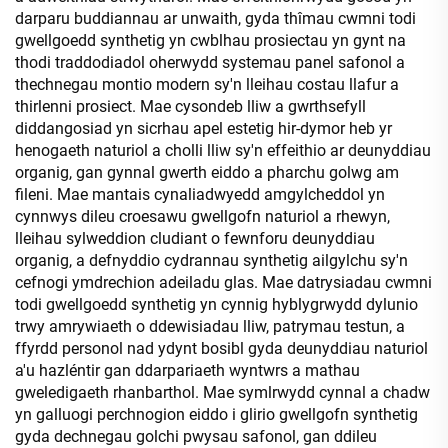
darparu buddiannau ar unwaith, gyda thîmau cwmni todi
gwellgoedd synthetig yn cwblhau prosiectau yn gynt na
thodi traddodiadol oherwydd systemau panel safonol a
thechnegau montio modern sy'n lleihau costau llafur a
thirlenni prosiect. Mae cysondeb lliw a gwrthsefyll
diddangosiad yn sicrhau apel estetig hir-dymor heb yr
henogaeth naturiol a cholli lliw sy'n effeithio ar deunyddiau
organig, gan gynnal gwerth eiddo a pharchu golwg am
fileni. Mae mantais cynaliadwyedd amgylcheddol yn
cynnwys dileu croesawu gwellgofn naturiol a rhewyn,
lleihau sylweddion cludiant o fewnforu deunyddiau
organig, a defnyddio cydrannau synthetig ailgylchu sy'n
cefnogi ymdrechion adeiladu glas. Mae datrysiadau cwmni
todi gwellgoedd synthetig yn cynnig hyblygrwydd dylunio
trwy amrywiaeth o ddewisiadau lliw, patrymau testun, a
ffyrdd personol nad ydynt bosibl gyda deunyddiau naturiol
a'u hazléntir gan ddarpariaeth wyntwrs a mathau
gweledigaeth rhanbarthol. Mae symlrwydd cynnal a chadw
yn galluogi perchnogion eiddo i glirio gwellgofn synthetig
gyda dechnegau golchi pwysau safonol, gan ddileu