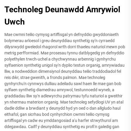
Technoleg Deunawdd Amrywiol
Uwch
Mae cwmni teilio cymysg artiffisgal yn defnyddio gwyddoniaeth
bolymerau arloesol i greu deunyddiau synthetig sy'n cyrraedd
dilysrwydd gweledol rhagorol wrth dorri thaeleu naturiol mewn pob
metrig perfformiad. Mae prosesau tynnu datblygedig yn defnyddio
polyethylen trwch-uchel a chychwynnau arbennig i gynhyrchu
sylfaenion synthetig unigol sy'n dyplio testun organig, amrywiadau
lliw, a nodweddion dimensiynol deunyddiau teilio traddodiadol fel
reis dŵr, strae gwenith, a fronds palmon. Mae technoleg
gynhyrchu'n cynnwys dulliau adeiladu sawl haen lle mae gan bob
sylfaen synthetig diamedrau amrywol, testunnoedd wyneb, a
graddiadau lliw sy'n adlewyrchu patrymau tyfu naturiol a gweithir
yn nhermau materion organig. Mae technoleg sefydlogi UV yn atal
dadle ddliw a brwdiant y deunydd hyd yn oed o dan allgludo haul
eithafol, gan sicrhau bod cynhyrchion cwmni teilio cymysg
artiffisgal yn cadw eu ymddangosiad a'u harfer strwythurol am
ddegawdau. Caiff y deunyddiau synthetig eu profi'n galedig gan