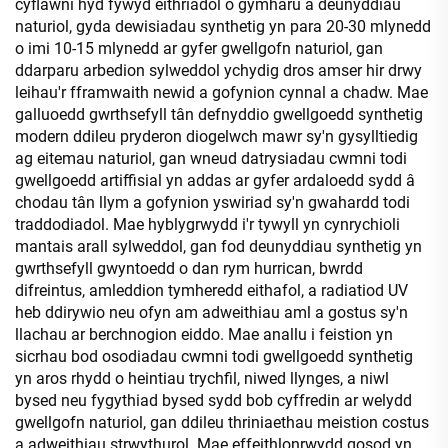
cyflawni hyd fywyd eithriadol o gymharu â deunyddiau
naturiol, gyda dewisiadau synthetig yn para 20-30 mlynedd
o imi 10-15 mlynedd ar gyfer gwellgofn naturiol, gan
ddarparu arbedion sylweddol ychydig dros amser hir drwy
leihau'r fframwaith newid a gofynion cynnal a chadw. Mae
galluoedd gwrthsefyll tân defnyddio gwellgoedd synthetig
modern ddileu pryderon diogelwch mawr sy'n gysylltiedig
ag eitemau naturiol, gan wneud datrysiadau cwmni todi
gwellgoedd artiffisial yn addas ar gyfer ardaloedd sydd â
chodau tân llym a gofynion yswiriad sy'n gwahardd todi
traddodiadol. Mae hyblygrwydd i'r tywyll yn cynrychioli
mantais arall sylweddol, gan fod deunyddiau synthetig yn
gwrthsefyll gwyntoedd o dan rym hurrican, bwrdd
difreintus, amleddion tymheredd eithafol, a radiatiod UV
heb ddirywio neu ofyn am adweithiau aml a gostus sy'n
llachau ar berchnogion eiddo. Mae anallu i feistion yn
sicrhau bod osodiadau cwmni todi gwellgoedd synthetig
yn aros rhydd o heintiau trychfil, niwed llynges, a niwl
bysed neu fygythiad bysed sydd bob cyffredin ar welydd
gwellgofn naturiol, gan ddileu thriniaethau meistion costus
a adweithiau strwythurol. Mae effeithlonrwydd gosod yn