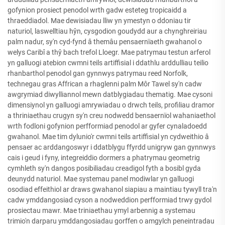
gofynion prosiect penodol wrth gadw esteteg tropicaidd a
thraeddiadol. Mae dewisiadau lliw yn ymestyn o ddoniau tir
naturiol, laswelltiau hŷn, cysgodion goudydd aur a chynghreiriau
palm nadur, sy'n cyd-fynd â themâu pensaernïaeth gwahanol o
welys Caribî a thŷ bach trefol Lloegr. Mae patrymau testun arferol
yn galluogi atebion cwmni teils artiffisial i ddathlu arddulliau teilio
rhanbarthol penodol gan gynnwys patrymau reed Norfolk,
technegau gras Affrican a rhaglenni palm Môr Tawel sy'n cadw
awgrymiad diwylliannol mewn datblygiadau thematig. Mae cysoni
dimensiynol yn galluogi amrywiadau o drwch teils, profiliau dramor
a thriniaethau crugyn sy'n creu nodwedd bensaernïol wahaniaethol
wrth fodloni gofynion perfformiad penodol ar gyfer cynaladoedd
gwahanol. Mae tim dylunio'r cwmni teils artiffisial yn cydweithio â
pensaer ac arddangoswyr i ddatblygu ffyrdd unigryw gan gynnwys
cais i geud i fyny, integreiddio dormers a phatrymau geometrig
cymhleth sy'n dangos posibiliadau creadigol fyth a bosibl gyda
deunydd naturiol. Mae systemau panel modiwlar yn galluogi
osodiad effeithiol ar draws gwahanol siapiau a maintiau tywyll tra'n
cadw ymddangosiad cyson a nodweddion perfformiad trwy gydol
prosiectau mawr. Mae triniaethau ymyl arbennig a systemau
trimio'n darparu ymddangosiadau gorffen o amgylch peneintradau