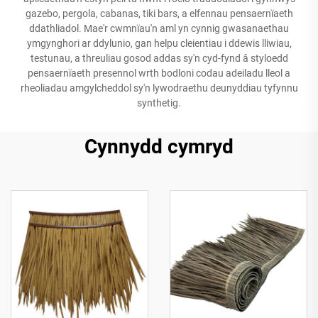
gazebo, pergola, cabanas, tiki bars, a elfennau pensaernïaeth
ddathliadol. Mae'r cwmnïau'n aml yn cynnig gwasanaethau
ymgynghori ar ddylunio, gan helpu cleientiau i ddewis lliwiau,
testunau, a threuliau gosod addas sy'n cyd-fynd â styloedd
pensaernïaeth presennol wrth bodloni codau adeiladu lleol a
rheoliadau amgylcheddol sy'n lywodraethu deunyddiau tyfynnu
synthetig.
Cynnydd cymryd