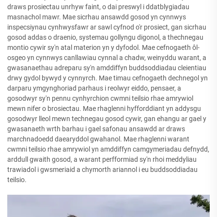
draws prosiectau unrhyw faint, o dai preswyl i ddatblygiadau
masnachol mawr. Mae sicrhau ansawdd gosod yn cynnwys
inspecsiynau cynhwysfawr ar sawl cyfnod o'r prosiect, gan sicrhau
gosod addas o draenio, systemau gollyngu digonol, a thechnegau
montio cywir sy'n atal materion yn y dyfodol. Mae cefnogaeth ôl-
osgeo yn cynnwys canllawiau cynnal a chadw, weinyddu warant, a
gwasanaethau adreparu sy'n amddiffyn buddsoddiadau cleientiau
drwy gydol bywyd y cynnyrch. Mae timau cefnogaeth dechnegol yn
darparu ymgynghoriad parhaus i reolwyr eiddo, pensaer, a
gosodwyr sy'n pennu cynhyrchion cwmni teilsio rhae amrywiol
mewn nifer o brosiectau. Mae rhaglenni hyfforddiant yn addysgu
gosodwyr lleol mewn technegau gosod cywir, gan ehangu ar gael y
gwasanaeth wrth barhau i gael safonau ansawdd ar draws
marchnadoedd daearyddol gwahanol. Mae rhaglenni warant
cwmni teilsio rhae amrywiol yn amddiffyn camgymeriadau defnydd,
arddull gwaith gosod, a warant perfformiad sy'n rhoi meddyliau
trawiadol i gwsmeriaid a chymorth ariannol i eu buddsoddiadau
teilsio.