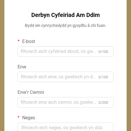
Derbyn Cyfeiriad Am Ddim
Bydd ein cynrychiolydd yn gysylltu â chi fuan.
E-bost
0/100
Enw
0/100
Enw'r Cwmni
0/200
Neges