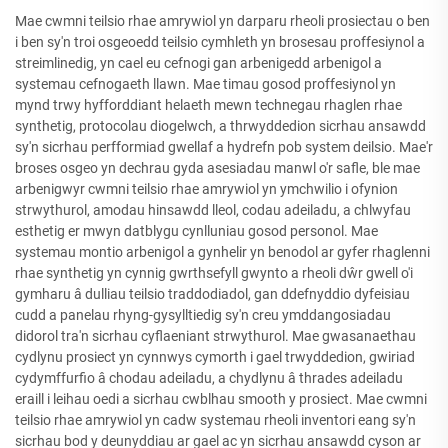
Mae cwmni teilsio rhae amrywiol yn darparu rheoli prosiectau o ben
i ben sy'n troi osgeoedd teilsio cymhleth yn brosesau proffesiynol a
streimlinedig, yn cael eu cefnogi gan arbenigedd arbenigol a
systemau cefnogaeth llawn. Mae timau gosod proffesiynol yn
mynd trwy hyfforddiant helaeth mewn technegau rhaglen rhae
synthetig, protocolau diogelwch, a thrwyddedion sicrhau ansawdd
sy'n sicrhau perfformiad gwellaf a hydrefn pob system deilsio. Mae'r
broses osgeo yn dechrau gyda asesiadau manwl o'r safle, ble mae
arbenigwyr cwmni teilsio rhae amrywiol yn ymchwilio i ofynion
strwythurol, amodau hinsawdd lleol, codau adeiladu, a chlwyfau
esthetig er mwyn datblygu cynlluniau gosod personol. Mae
systemau montio arbenigol a gynhelir yn benodol ar gyfer rhaglenni
rhae synthetig yn cynnig gwrthsefyll gwynto a rheoli dŵr gwell o'i
gymharu â dulliau teilsio traddodiadol, gan ddefnyddio dyfeisiau
cudd a panelau rhyng-gysylltiedig sy'n creu ymddangosiadau
didorol tra'n sicrhau cyflaeniant strwythurol. Mae gwasanaethau
cydlynu prosiect yn cynnwys cymorth i gael trwyddedion, gwiriad
cydymffurfio â chodau adeiladu, a chydlynu â thrades adeiladu
eraill i leihau oedi a sicrhau cwblhau smooth y prosiect. Mae cwmni
teilsio rhae amrywiol yn cadw systemau rheoli inventori eang sy'n
sicrhau bod y deunyddiau ar gael ac yn sicrhau ansawdd cyson ar