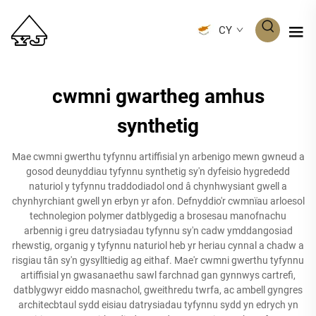
CY
cwmni gwartheg amhus
synthetig
Mae cwmni gwerthu tyfynnu artiffisial yn arbenigo mewn gwneud a
gosod deunyddiau tyfynnu synthetig sy'n dyfeisio hygrededd
naturiol y tyfynnu traddodiadol ond â chynhwysiant gwell a
chynhyrchiant gwell yn erbyn yr afon. Defnyddio'r cwmnïau arloesol
technolegion polymer datblygedig a brosesau manofnachu
arbennig i greu datrysiadau tyfynnu sy'n cadw ymddangosiad
rhewstig, organig y tyfynnu naturiol heb yr heriau cynnal a chadw a
risgiau tân sy'n gysylltiedig ag eithaf. Mae'r cwmni gwerthu tyfynnu
artiffisial yn gwasanaethu sawl farchnad gan gynnwys cartrefi,
datblygwyr eiddo masnachol, gweithredu twrfa, ac ambell gyngres
architecbtaul sydd eisiau datrysiadau tyfynnu sydd yn edrych yn