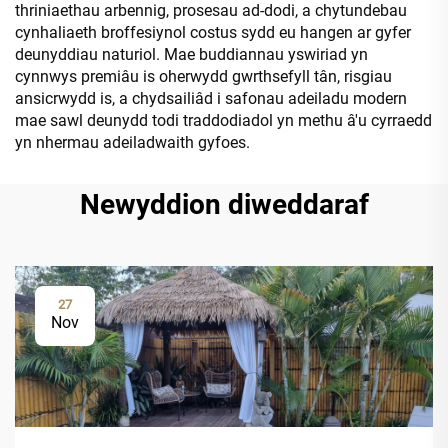
thriniaethau arbennig, prosesau ad-dodi, a chytundebau
cynhaliaeth broffesiynol costus sydd eu hangen ar gyfer
deunyddiau naturiol. Mae buddiannau yswiriad yn
cynnwys premiâu is oherwydd gwrthsefyll tân, risgiau
ansicrwydd is, a chydsailiâd i safonau adeiladu modern
mae sawl deunydd todi traddodiadol yn methu â'u cyrraedd
yn nhermau adeiladwaith gyfoes.
Newyddion diweddaraf
27
Nov