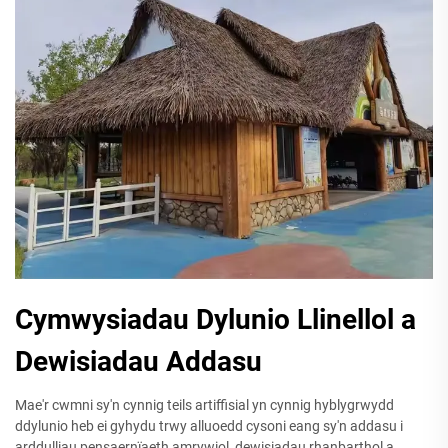
Cymwysiadau Dylunio Llinellol a
Dewisiadau Addasu
Mae'r cwmni sy'n cynnig teils artiffisial yn cynnig hyblygrwydd
ddylunio heb ei gyhydu trwy alluoedd cysoni eang sy'n addasu i
arddulliau pensaernïaeth amrywiol, dewisiadau rhanbarthol a