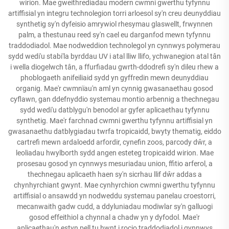
wirion. Mae gweithrediadau modern cwmni gwerthu tyfynnu
artiffisial yn integru technolegion torri arloesol sy'n creu deunyddiau
synthetig sy'n dyfeisio amrywiol rhesymau glaswellt, frwynnen
palm, a thestunau reed sy'n cael eu darganfod mewn tyfynnu
traddodiadol. Mae nodweddion technolegol yn cynnwys polymerau
sydd wedi'u stabi'la byrddau UV i atal lliw llifo, ychwanegion atal tân
i wella diogelwch tân, a ffurfiadau gwrth-ddodrefi sy'n dileu rhew a
phoblogaeth anifeiliaid sydd yn gyffredin mewn deunyddiau
organig. Mae'r cwmnïau'n aml yn cynnig gwasanaethau gosod
cyflawn, gan ddefnyddio systemau montio arbennig a thechnegau
sydd wedi'u datblygu'n benodol ar gyfer aplicaethau tyfynnu
synthetig. Mae'r farchnad cwmni gwerthu tyfynnu artiffisial yn
gwasanaethu datblygiadau twrfa tropicaidd, bwyty thematig, eiddo
cartrefi mewn ardaloedd arfordir, cynefin zoos, parcody dŵr, a
leoliadau hwylborth sydd angen esteteg tropicaidd wirion. Mae
prosesau gosod yn cynnwys mesuriadau union, ffitio arferol, a
thechnegau aplicaeth haen sy'n sicrhau llif dŵr addas a
chynhyrchiant gwynt. Mae cynhyrchion cwmni gwerthu tyfynnu
artiffisial o ansawdd yn nodweddu systemau panelau croestorri,
mecanwaith gadw cudd, a ddyluniadau modiwlar sy'n galluogi
gosod effeithiol a chynnal a chadw yn y dyfodol. Mae'r
aplicaethau'n estyn pell tu hwnt i rocio traddodiadol i gynnwys