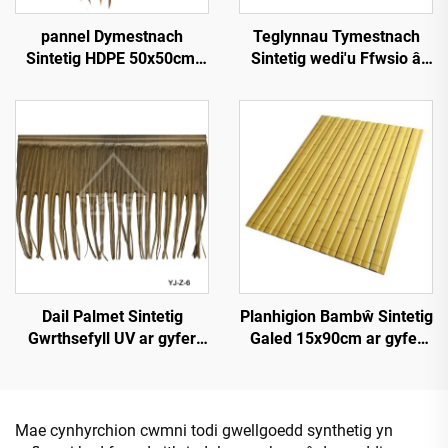
pannel Dymestnach
Teglynnau Tymestnach
Sintetig HDPE 50x50cm,
Sintetig wedi'u Ffwsio â
Gwrthsefyll UV 15
Chynhesiad 50cmx3m â
mlynedd ar gyfer Gwestai
Gwell Gwrthsefyll Tân
Tropicaidd
Dail Palmet Sintetig
Planhigion Bambŵ Sintetig
Gwrthsefyll UV ar gyfer
Galed 15x90cm ar gyfer
Gwddylwriaeth Allforol
Darn a Chladdu
Mae cynhyrchion cwmni todi gwellgoedd synthetig yn