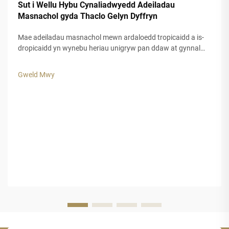
Sut i Wellu Hybu Cynaliadwyedd Adeiladau
Masnachol gyda Thaclo Gelyn Dyffryn
Mae adeiladau masnachol mewn ardaloedd tropicaidd a is-
dropicaidd yn wynebu heriau unigryw pan ddaw at gynnal
ymddangosiad esthetig tra bod siŵr o hyd-drafod hir dymor.
Mae deunyddiau traddodiadol ar gyfer to, a chwarae, yn aml
Gweld Mwy
yn methu pan gaiff eu rhoi i agored i'w gofodolaeth gryf.