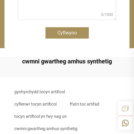
0/1000
Cyflwyno
cwmni gwartheg amhus synthetig
gynhyrchydd tocyn artificol
cyflenwr tocyn artificol
ffatri toc artifad
tocyn artificol yn fwy nag un
cwmni gwartheg amhus synthetig