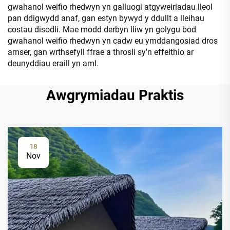
gwahanol weifio rhedwyn yn galluogi atgyweiriadau lleol
pan ddigwydd anaf, gan estyn bywyd y ddullt a lleihau
costau disodli. Mae modd derbyn lliw yn golygu bod
gwahanol weifio rhedwyn yn cadw eu ymddangosiad dros
amser, gan wrthsefyll ffrae a throsli sy'n effeithio ar
deunyddiau eraill yn aml.
Awgrymiadau Praktis
18
Nov