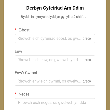
Derbyn Cyfeiriad Am Ddim
Bydd ein cynrychiolydd yn gysylltu â chi fuan.
E-bost
0/100
Enw
0/100
Enw'r Cwmni
0/200
Neges