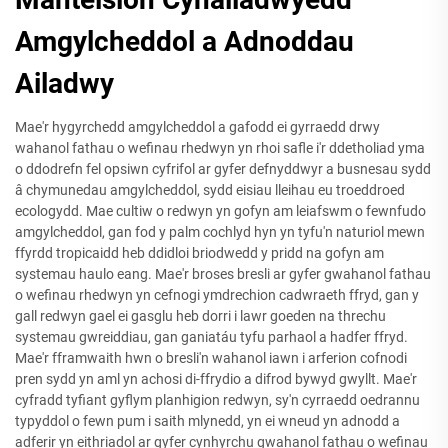
Amgylcheddol a Adnoddau
Ailadwy
Mae'r hygyrchedd amgylcheddol a gafodd ei gyrraedd drwy
wahanol fathau o wefinau rhedwyn yn rhoi safle i'r ddetholiad yma
o ddodrefn fel opsiwn cyfrifol ar gyfer defnyddwyr a busnesau sydd
â chymunedau amgylcheddol, sydd eisiau lleihau eu troeddroed
ecologydd. Mae cultiw o redwyn yn gofyn am leiafswm o fewnfudo
amgylcheddol, gan fod y palm cochlyd hyn yn tyfu'n naturiol mewn
ffyrdd tropicaidd heb ddidloi briodwedd y pridd na gofyn am
systemau haulo eang. Mae'r broses bresli ar gyfer gwahanol fathau
o wefinau rhedwyn yn cefnogi ymdrechion cadwraeth ffryd, gan y
gall redwyn gael ei gasglu heb dorri i lawr goeden na threchu
systemau gwreiddiau, gan ganiatáu tyfu parhaol a hadfer ffryd.
Mae'r fframwaith hwn o bresli'n wahanol iawn i arferion cofnodi
pren sydd yn aml yn achosi di-ffrydio a difrod bywyd gwyllt. Mae'r
cyfradd tyfiant gyflym planhigion redwyn, sy'n cyrraedd oedrannu
typyddol o fewn pum i saith mlynedd, yn ei wneud yn adnodd a
adferir yn eithriadol ar gyfer cynhyrchu gwahanol fathau o wefinau