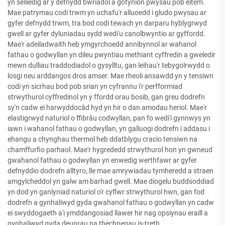
yn seiliedig ar y defnydd bwriadol a gofynion pwysau pob eitem.
Mae patrymau codi trwm yn uchafu'r alluoedd i gludo pwysau ar
gyfer defnydd trwm, tra bod codi tewach yn darparu hyblygrwyd
gwell ar gyfer dyluniadau sydd wedi'u canolbwyntio ar gyffordd.
Mae'r adeiladwaith heb ymgyrchoedd annibynnol ar wahanol
fathau o godwyllan yn dileu pwyntiau methiant cyffredin a gweledir
mewn dulliau traddodiadol o gysylltu, gan leihau'r tebygolrwydd o
losgi neu arddangos dros amser. Mae rheoli ansawdd yn y tensiwn
codi yn sicrhau bod pob srian yn cyfrannu i'r perfformiad
strwythurol cyffredinol yn y ffordd orau bosib, gan greu dodrefn
sy'n cadw ei harwyddocâd hyd yn hir o dan amodau heriol. Mae'r
elastigrwyd naturiol o ffibrâu codwyllan, pan fo wedi'i gynnwys yn
iawn i wahanol fathau o godwyllan, yn galluogi dodrefn i addasu i
ehangu a chynghau thermol heb ddatblygu cracio tensiwn na
chamffurfio parhaol. Mae'r hygrededd strwythurol hon yn gwneud
gwahanol fathau o godwyllan yn enwedig werthfawr ar gyfer
defnyddio dodrefn alltyro, lle mae amrywiadau tymheredd a straen
amgylcheddol yn galw am barhad gwell. Mae diogelu buddsoddiad
yn dod yn ganlyniad naturiol o'r cyflwr strwythurol hwn, gan fod
dodrefn a gynhaliwyd gyda gwahanol fathau o godwyllan yn cadw
ei swyddogaeth a'i ymddangosiad llawer hir nag opsiynau eraill a
gynhaliwyd gyda deunrau na thechnegau is-treth.