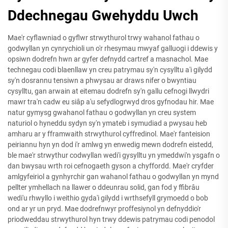
Ddechnegau Gwehyddu Uwch
Mae'r cyflawniad o gyflwr strwythurol trwy wahanol fathau o
godwyllan yn cynrychioli un o'r rhesymau mwyaf galluogi i ddewis y
opsiwn dodrefn hwn ar gyfer defnydd cartref a masnachol. Mae
technegau codi blaenllaw yn creu patrymau sy'n cysylltu a'i gilydd
sy'n dosrannu tensiwn a phwysau ar draws nifer o bwyntiau
cysylltu, gan arwain at eitemau dodrefn sy'n gallu cefnogi llwydri
mawr tra'n cadw eu siâp a'u sefydlogrwyd dros gyfnodau hir. Mae
natur gymysg gwahanol fathau o godwyllan yn creu system
naturiol o hyneddu sydyn sy'n ymateb i symudiad a pwysau heb
amharu ar y fframwaith strwythurol cyffredinol. Mae'r fanteision
peiriannu hyn yn dod i'r amlwg yn enwedig mewn dodrefn eistedd,
ble mae'r strwythur codwyllan wedi'i gysylltu yn ymeddwi'n ysgafn o
dan bwysau wrth roi cefnogaeth gyson a chyffordd. Mae'r cryfder
amlgyfeiriol a gynhyrchir gan wahanol fathau o godwyllan yn mynd
pellter ymhellach na llawer o ddeunrau solid, gan fod y ffibrâu
wedi'u rhwyllo i weithio gyda'i gilydd i wrthsefyll grymoedd o bob
ond ar yr un pryd. Mae dodrefnwyr proffesiynol yn defnyddio'r
priodweddau strwythurol hyn trwy ddewis patrymau codi penodol