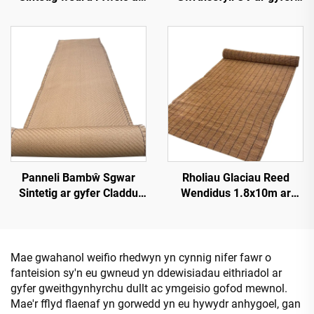
Chynhesiad 50cmx3m â
Gwddylwriaeth Allforol
Gwell Gwrthsefyll Tân
Panneli Bambŵ Sgwar
Rholiau Glaciau Reed
Sintetig ar gyfer Claddu
Wendidus 1.8x10m ar
Walliau Mewnol a Thramor
gyfer Sgrinio Preifatrwydd
Mae gwahanol weifio rhedwyn yn cynnig nifer fawr o
fanteision sy'n eu gwneud yn ddewisiadau eithriadol ar
gyfer gweithgynhyrchu dullt ac ymgeisio gofod mewnol.
Mae'r fflyd flaenaf yn gorwedd yn eu hywydr anhygoel, gan