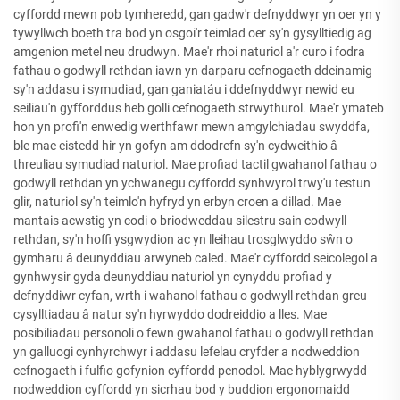
cyffordd mewn pob tymheredd, gan gadw'r defnyddwyr yn oer yn y
tywyllwch boeth tra bod yn osgoi'r teimlad oer sy'n gysylltiedig ag
amgenion metel neu drudwyn. Mae'r rhoi naturiol a'r curo i fodra
fathau o godwyll rethdan iawn yn darparu cefnogaeth ddeinamig
sy'n addasu i symudiad, gan ganiatáu i ddefnyddwyr newid eu
seiliau'n gyfforddus heb golli cefnogaeth strwythurol. Mae'r ymateb
hon yn profi'n enwedig werthfawr mewn amgylchiadau swyddfa,
ble mae eistedd hir yn gofyn am ddodrefn sy'n cydweithio â
threuliau symudiad naturiol. Mae profiad tactil gwahanol fathau o
godwyll rethdan yn ychwanegu cyffordd synhwyrol trwy'u testun
glir, naturiol sy'n teimlo'n hyfryd yn erbyn croen a dillad. Mae
mantais acwstig yn codi o briodweddau silestru sain codwyll
rethdan, sy'n hoffi ysgwydion ac yn lleihau trosglwyddo sŵn o
gymharu â deunyddiau arwyneb caled. Mae'r cyffordd seicolegol a
gynhwysir gyda deunyddiau naturiol yn cynyddu profiad y
defnyddiwr cyfan, wrth i wahanol fathau o godwyll rethdan greu
cysylltiadau â natur sy'n hyrwyddo dodreiddio a lles. Mae
posibiliadau personoli o fewn gwahanol fathau o godwyll rethdan
yn galluogi cynhyrchwyr i addasu lefelau cryfder a nodweddion
cefnogaeth i fulfio gofynion cyffordd penodol. Mae hyblygrwydd
nodweddion cyffordd yn sicrhau bod y buddion ergonomaidd