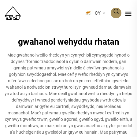
CY
gwahanol wehyddu rhatan
Mae gwahanol weifio rheddyn yn cynrychioli cymysgedd hynod o
ddynes fformio traddodiadol a dylunio damwain modern, gan
gynnig patrymau amrywiol sy'n delio â chyflwr gwahanol a
gofynion swyddogaethol. Mae celf y wefio rheddyn yn cynnwys
nifer fawr o dechnegau, ac un bob un yn creu effeithiau gweledol
wahanol a nodweddion strwythurol sy'n gwneud darnau damwain
yn atod ac yn barhaus. Mae deall gwahanol weifio rheddyn yn helpu
defnyddwyr i wneud penderfyniadau gwybodus wrth ddewis
damwain ar gyfer eu cartrefi, swyddfeydd, neu leoliadau
masnachol. Mae'r patrymau gweifio rheddyn mwyaf cyffredin yn
cynnwys gweifio trwm, gweifio agored, gweifio sgyd, gweifio eirth, a
gweifio rhombws, ac mae pob un yn gwasanaethu ar gyfer penodol
a'u huchelgeintiau gweledol unigryw eu hunain. Mae patrymau