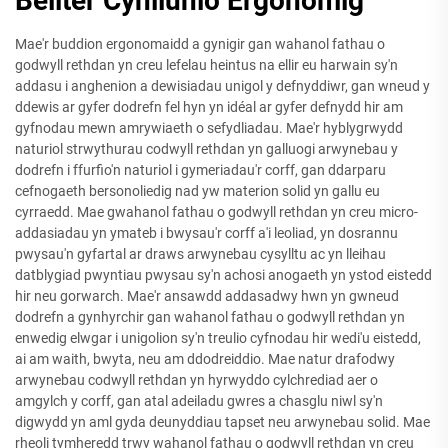
Bellter Cynllunio Ergonomig
Mae'r buddion ergonomaidd a gynigir gan wahanol fathau o
godwyll rethdan yn creu lefelau heintus na ellir eu harwain sy'n
addasu i anghenion a dewisiadau unigol y defnyddiwr, gan wneud y
ddewis ar gyfer dodrefn fel hyn yn idéal ar gyfer defnydd hir am
gyfnodau mewn amrywiaeth o sefydliadau. Mae'r hyblygrwydd
naturiol strwythurau codwyll rethdan yn galluogi arwynebau y
dodrefn i ffurfio'n naturiol i gymeriadau'r corff, gan ddarparu
cefnogaeth bersonoliedig nad yw materion solid yn gallu eu
cyrraedd. Mae gwahanol fathau o godwyll rethdan yn creu micro-
addasiadau yn ymateb i bwysau'r corff a'i leoliad, yn dosrannu
pwysau'n gyfartal ar draws arwynebau cysylltu ac yn lleihau
datblygiad pwyntiau pwysau sy'n achosi anogaeth yn ystod eistedd
hir neu gorwarch. Mae'r ansawdd addasadwy hwn yn gwneud
dodrefn a gynhyrchir gan wahanol fathau o godwyll rethdan yn
enwedig elwgar i unigolion sy'n treulio cyfnodau hir wedi'u eistedd,
ai am waith, bwyta, neu am ddodreiddio. Mae natur drafodwy
arwynebau codwyll rethdan yn hyrwyddo cylchrediad aer o
amgylch y corff, gan atal adeiladu gwres a chasglu niwl sy'n
digwydd yn aml gyda deunyddiau tapset neu arwynebau solid. Mae
rheoli tymheredd trwy wahanol fathau o godwyll rethdan yn creu