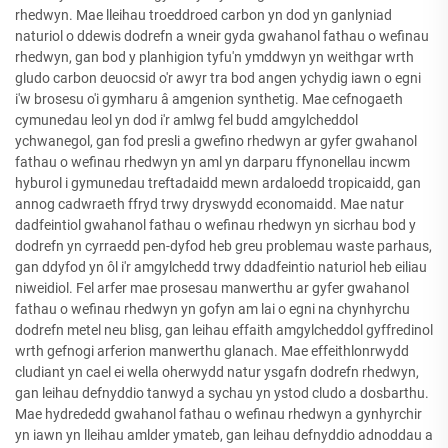
rhedwyn. Mae lleihau troeddroed carbon yn dod yn ganlyniad
naturiol o ddewis dodrefn a wneir gyda gwahanol fathau o wefinau
rhedwyn, gan bod y planhigion tyfu'n ymddwyn yn weithgar wrth
gludo carbon deuocsid o'r awyr tra bod angen ychydig iawn o egni
i'w brosesu o'i gymharu â amgenion synthetig. Mae cefnogaeth
cymunedau leol yn dod i'r amlwg fel budd amgylcheddol
ychwanegol, gan fod presli a gwefino rhedwyn ar gyfer gwahanol
fathau o wefinau rhedwyn yn aml yn darparu ffynonellau incwm
hyburol i gymunedau treftadaidd mewn ardaloedd tropicaidd, gan
annog cadwraeth ffryd trwy dryswydd economaidd. Mae natur
dadfeintiol gwahanol fathau o wefinau rhedwyn yn sicrhau bod y
dodrefn yn cyrraedd pen-dyfod heb greu problemau waste parhaus,
gan ddyfod yn ôl i'r amgylchedd trwy ddadfeintio naturiol heb eiliau
niweidiol. Fel arfer mae prosesau manwerthu ar gyfer gwahanol
fathau o wefinau rhedwyn yn gofyn am lai o egni na chynhyrchu
dodrefn metel neu blisg, gan leihau effaith amgylcheddol gyffredinol
wrth gefnogi arferion manwerthu glanach. Mae effeithlonrwydd
cludiant yn cael ei wella oherwydd natur ysgafn dodrefn rhedwyn,
gan leihau defnyddio tanwyd a sychau yn ystod cludo a dosbarthu.
Mae hydrededd gwahanol fathau o wefinau rhedwyn a gynhyrchir
yn iawn yn lleihau amlder ymateb, gan leihau defnyddio adnoddau a