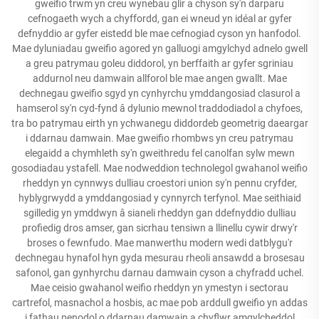
gweifio trwm yn creu wynebau glir a chyson sy'n darparu
cefnogaeth wych a chyffordd, gan ei wneud yn idéal ar gyfer
defnyddio ar gyfer eistedd ble mae cefnogiad cyson yn hanfodol.
Mae dyluniadau gweifio agored yn galluogi amgylchyd adnelo gwell
a greu patrymau goleu diddorol, yn berffaith ar gyfer sgriniau
addurnol neu damwain allforol ble mae angen gwallt. Mae
dechnegau gweifio sgyd yn cynhyrchu ymddangosiad clasurol a
hamserol sy'n cyd-fynd â dylunio mewnol traddodiadol a chyfoes,
tra bo patrymau eirth yn ychwanegu diddordeb geometrig daeargar
i ddarnau damwain. Mae gweifio rhombws yn creu patrymau
elegaidd a chymhleth sy'n gweithredu fel canolfan sylw mewn
gosodiadau ystafell. Mae nodweddion technolegol gwahanol weifio
rheddyn yn cynnwys dulliau croestori union sy'n pennu cryfder,
hyblygrwydd a ymddangosiad y cynnyrch terfynol. Mae seithiaid
sgilledig yn ymddwyn â sianeli rheddyn gan ddefnyddio dulliau
profiedig dros amser, gan sicrhau tensiwn a llinellu cywir drwy'r
broses o fewnfudo. Mae manwerthu modern wedi datblygu'r
dechnegau hynafol hyn gyda mesurau rheoli ansawdd a brosesau
safonol, gan gynhyrchu darnau damwain cyson a chyfradd uchel.
Mae ceisio gwahanol weifio rheddyn yn ymestyn i sectorau
cartrefol, masnachol a hosbis, ac mae pob arddull gweifio yn addas
i fathau penodol o ddarnau damwain a chyflwr amgylcheddol