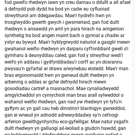
fod gweifo rhedwyn iawn yn creu darnau o ddullt a all afael
â defnydd pob dydd tra bod yn cadw eu cyfluniad
strwythurol am ddegawdau. Mae'r hydrefn hwn yn
trosglwyddo gwerth gwych i gwsmeriaid, gan fod dullt
rhedwyn o ansawdd yn aml yn para hirach na amgenion
synthetig tra bod angen maint bach o gynnal a chadw ar
ystyr eu bywyd. Mae'r hyblygrwydd naturiol a gasglir mewn
gwahanol weifio rhedwyn yn darparu cyfforddiant gwell o'i
gymharu â deunyddiau caled, gan fod y strwythur wedi'i
weifo yn addasu i gydfyrddiadau'r corff ac yn dosrannu
pwysau'n gyfartal ar draws arwynebau eistedd. Mae'r man
bras ergonomaidd hwn yn gwneud dullt rhedwyn yn
arbennig o addas ar gyfer defnydd hirach mewn
gosodiadau cartref a masnachol. Mae cynaliadwyedd
amgylcheddol yn cynrychioli man bras arall sylweddol o
wahanol weifio rhedwyn, gan nad yw rhedwyn yn tyfu'n
gyflym ac yn gall cau heb dinistrio'r blanhigyn gwreiddiol,
gan ei wneud yn adnodd adnewyddadwy sy'n cefnogi
arferion gweithgynhyrchu eco-gyfeillgar. Mae natur ysgafn
dullt rhedwyn yn galluogi ail-leoliad a gludo'n hawdd, gan
roi hyblygrwydd i ddefnyddwyr mewn cynllunio gofod a