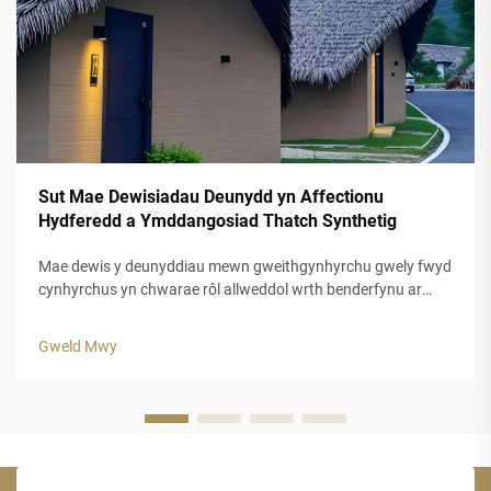
Sut Mae Dewisiadau Deunydd yn Affectionu
Hydferedd a Ymddangosiad Thatch Synthetig
Mae dewis y deunyddiau mewn gweithgynhyrchu gwely fwyd
cynhyrchus yn chwarae rôl allweddol wrth benderfynu ar
hydred a charnedd esteteg y datrysiadau to mewn gwely
fwyd hyn. Mae cynhyrchion gwely fwyd cynhyrchus modern
Gweld Mwy
wedi diwydrio'r diwydiant adeiladu trwy gynnig...