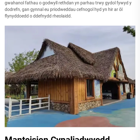
gwahanol fathau o godwyll rethdan yn parhau trwy gydol fywyd y
dodrefn, gan gynnal eu priodweddau cefnogol hyd yn hir ar ôl
flynyddoedd o ddefnydd rheolaidd.
Manteision Cynaliadwyedd