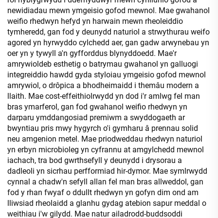
newidiadau mewn ymgeisio gofod mewnol. Mae gwahanol
weifio rhedwyn hefyd yn harwain mewn rheoleiddio
tymheredd, gan fod y deunydd naturiol a strwythurau weifo
agored yn hyrwyddo cylchedd aer, gan gadw arwynebau yn
oer yn y tywyll a'n gyfforddus blynyddoedd. Mae'r
amrywioldeb esthetig o batrymau gwahanol yn galluogi
integreiddio hawdd gyda styloiau ymgeisio gofod mewnol
amrywiol, o drôpica a bhodheimaidd i themâu modern a
llaith. Mae cost-effeithiolrwydd yn dod i'r amlwg fel man
bras ymarferol, gan fod gwahanol weifio rhedwyn yn
darparu ymddangosiad premiwm a swyddogaeth ar
bwyntiau pris mwy hygyrch o'i gymharu â prennau solid
neu amgenion metel. Mae priodweddau rhedwyn naturiol
yn erbyn microbioleg yn cyfrannu at amgylchedd mewnol
iachach, tra bod gwrthsefyll y deunydd i drysorau a
dadleoli yn sicrhau perfformiad hir-dymor. Mae symlrwydd
cynnal a chadw'n sefyll allan fel man bras allweddol, gan
fod y rhan fwyaf o ddullt rhedwyn yn gofyn dim ond am
lliwsiad rheolaidd a glanhu gydag atebion sapur meddal o
weithiau i'w gilydd. Mae natur ailadrodd-buddsoddi