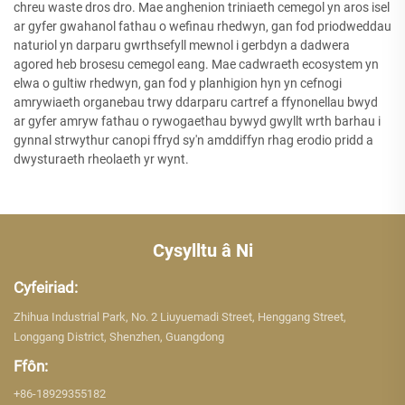
chreu waste dros dro. Mae anghenion triniaeth cemegol yn aros isel
ar gyfer gwahanol fathau o wefinau rhedwyn, gan fod priodweddau
naturiol yn darparu gwrthsefyll mewnol i gerbdyn a dadwera
agored heb brosesu cemegol eang. Mae cadwraeth ecosystem yn
elwa o gultiw rhedwyn, gan fod y planhigion hyn yn cefnogi
amrywiaeth organebau trwy ddarparu cartref a ffynonellau bwyd
ar gyfer amryw fathau o rywogaethau bywyd gwyllt wrth barhau i
gynnal strwythur canopi ffryd sy'n amddiffyn rhag erodio pridd a
dwysturaeth rheolaeth yr wynt.
Cysylltu â Ni
Cyfeiriad:
Zhihua Industrial Park, No. 2 Liuyuemadi Street, Henggang Street,
Longgang District, Shenzhen, Guangdong
Ffôn:
+86-18929355182