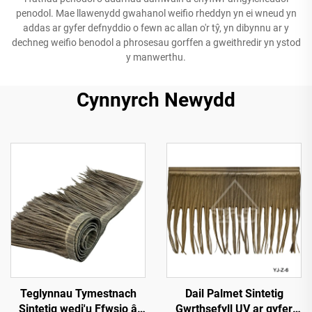
penodol. Mae llawenydd gwahanol weifio rheddyn yn ei wneud yn
addas ar gyfer defnyddio o fewn ac allan o'r tŷ, yn dibynnu ar y
dechneg weifio benodol a phrosesau gorffen a gweithredir yn ystod
y manwerthu.
Cynnyrch Newydd
Teglynnau Tymestnach
Dail Palmet Sintetig
Sintetig wedi'u Ffwsio â
Gwrthsefyll UV ar gyfer