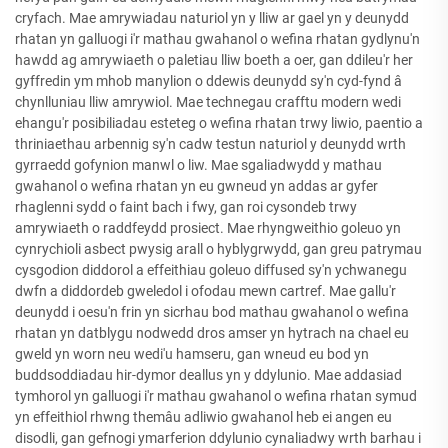
cryfach. Mae amrywiadau naturiol yn y lliw ar gael yn y deunydd
rhatan yn galluogi i'r mathau gwahanol o wefina rhatan gydlynu'n
hawdd ag amrywiaeth o paletiau lliw boeth a oer, gan ddileu'r her
gyffredin ym mhob manylion o ddewis deunydd sy'n cyd-fynd â
chynlluniau lliw amrywiol. Mae technegau crafftu modern wedi
ehangu'r posibiliadau esteteg o wefina rhatan trwy liwio, paentio a
thriniaethau arbennig sy'n cadw testun naturiol y deunydd wrth
gyrraedd gofynion manwl o liw. Mae sgaliadwydd y mathau
gwahanol o wefina rhatan yn eu gwneud yn addas ar gyfer
rhaglenni sydd o faint bach i fwy, gan roi cysondeb trwy
amrywiaeth o raddfeydd prosiect. Mae rhyngweithio goleuo yn
cynrychioli asbect pwysig arall o hyblygrwydd, gan greu patrymau
cysgodion diddorol a effeithiau goleuo diffused sy'n ychwanegu
dwfn a diddordeb gweledol i ofodau mewn cartref. Mae gallu'r
deunydd i oesu'n frin yn sicrhau bod mathau gwahanol o wefina
rhatan yn datblygu nodwedd dros amser yn hytrach na chael eu
gweld yn worn neu wedi'u hamseru, gan wneud eu bod yn
buddsoddiadau hir-dymor deallus yn y ddylunio. Mae addasiad
tymhorol yn galluogi i'r mathau gwahanol o wefina rhatan symud
yn effeithiol rhwng themâu adliwio gwahanol heb ei angen eu
disodli, gan gefnogi ymarferion ddylunio cynaliadwy wrth barhau i