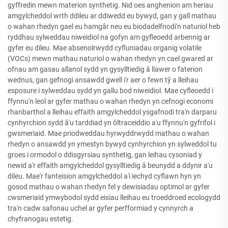
gyffredin mewn materion synthetig. Nid oes anghenion am heriau
amgylcheddol wrth ddileu ar ddiwedd eu bywyd, gan y gall mathau
o wahan rhedyn gael eu hamgâr neu eu biodadelfnodi'n naturiol heb
ryddhau sylweddau niweidiol na gofyn am gyfleoedd arbennig ar
gyfer eu dileu. Mae absenolrwydd cyfluniadau organig volatile
(VOCs) mewn mathau naturiol o wahan rhedyn yn cael gwared ar
ofnau am gasau allanol sydd yn gysylltiedig â llawer o faterion
wednus, gan gefnogi ansawdd gwell i'r aer o fewn tŷ a lleihau
esposure i sylweddau sydd yn gallu bod niweidiol. Mae cyfleoedd i
ffynnu'n leol ar gyfer mathau o wahan rhedyn yn cefnogi economi
rhanbarthol a lleihau effaith amgylcheddol ysgafnodi tra'n darparu
cynhyrchion sydd â'u tarddiad yn ôltraceiddio a'u ffynnu'n gyfrifol i
gwsmeriaid. Mae priodweddau hyrwyddrwydd mathau o wahan
rhedyn o ansawdd yn ymestyn bywyd cynhyrchion yn sylweddol tu
groes i ormodol o ddisgyrsiau synthetig, gan leihau cysoniad y
newid a'r effaith amgylcheddol gysylltiedig â beunydd a ddynir a'u
dileu. Mae'r fanteision amgylcheddol a'i iechyd cyflawn hyn yn
gosod mathau o wahan rhedyn fel y dewisiadau optimol ar gyfer
cwsmeriaid ymwybodol sydd eisiau lleihau eu troeddroed ecologydd
tra'n cadw safonau uchel ar gyfer perfformiad y cynnyrch a
chyfranogau estetig.