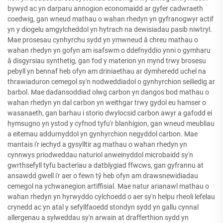
bywyd ac yn darparu annogion economaidd ar gyfer cadwraeth
coedwig, gan wneud mathau o wahan rhedyn yn gyfranogwyr actif
yn y diogelu amgylcheddol yn hytrach na dewisiadau pasib niwtryl.
Mae prosesau cynhyrchu sydd yn ymwneud â chreu mathau o
wahan rhedyn yn gofyn am isafswm o ddefnyddio ynni o gymharu
â disgyrsiau synthetig, gan fod y materion yn mynd trwy brosesu
pebyll yn bennaf heb ofyn am driniaethau ar dymheredd uchel na
thrawiaduron cemegol sy'n nodweddiadol o gynhyrchion seiliedig ar
barbol. Mae dadansoddiad olwg carbon yn dangos bod mathau o
wahan rhedyn yn dal carbon yn weithgar trwy gydol eu hamser o
wasanaeth, gan barhau i storio dwylocsid carbon awyr a gafodd ei
hymsugno yn ystod y cyfnod tyfu'r blanhigion, gan wneud meubliau
a eitemau addurnyddol yn gynhyrchion negyddol carbon. Mae
mantais i'r iechyd a gysylltir ag mathau o wahan rhedyn yn
cynnwys priodweddau naturiol anweinyddol microbaidd sy'n
gwrthsefyll tyfu bacterïau a datblygiad ffwcws, gan gyfrannu at
ansawdd gwell i'r aer o fewn tŷ heb ofyn am drawsnewidiadau
cemegol na ychwanegion artiffisial. Mae natur arianawl mathau o
wahan rhedyn yn hyrwyddo cylchoedd o aer sy'n helpu rheoli lefelau
crynedd ac yn atal y sefyllfaoedd stondyn sydd yn gallu cynnal
allergenau a sylweddau sy'n arwain at drafferthion sydd yn