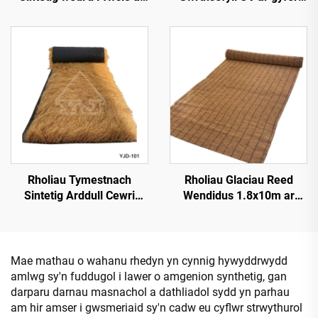
Chynhesiad 50cmx3m â
Gwddylwriaeth Allforol
Gwell Gwrthsefyll Tân
Rholiau Tymestnach
Rholiau Glaciau Reed
Sintetig Arddull Cewri
Wendidus 1.8x10m ar
1*15m Ochr ar gyfer
gyfer Sgrinio Preifatrwydd
Gosod Cyflym
Mae mathau o wahanu rhedyn yn cynnig hywyddrwydd
amlwg sy'n fuddugol i lawer o amgenion synthetig, gan
darparu darnau masnachol a dathliadol sydd yn parhau
am hir amser i gwsmeriaid sy'n cadw eu cyflwr strwythurol