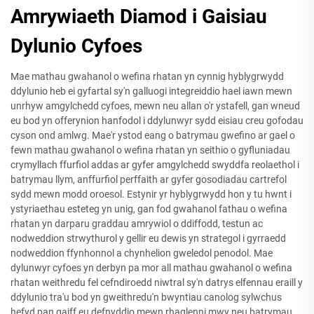
Amrywiaeth Diamod i Gaisiau
Dylunio Cyfoes
Mae mathau gwahanol o wefina rhatan yn cynnig hyblygrwydd
ddylunio heb ei gyfartal sy'n galluogi integreiddio hael iawn mewn
unrhyw amgylchedd cyfoes, mewn neu allan o'r ystafell, gan wneud
eu bod yn offerynion hanfodol i ddylunwyr sydd eisiau creu gofodau
cyson ond amlwg. Mae'r ystod eang o batrymau gwefino ar gael o
fewn mathau gwahanol o wefina rhatan yn seithio o gyfluniadau
crymyllach ffurfiol addas ar gyfer amgylchedd swyddfa reolaethol i
batrymau llym, anffurfiol perffaith ar gyfer gosodiadau cartrefol
sydd mewn modd oroesol. Estynir yr hyblygrwydd hon y tu hwnt i
ystyriaethau esteteg yn unig, gan fod gwahanol fathau o wefina
rhatan yn darparu graddau amrywiol o ddiffodd, testun ac
nodweddion strwythurol y gellir eu dewis yn strategol i gyrraedd
nodweddion ffynhonnol a chynhelion gweledol penodol. Mae
dylunwyr cyfoes yn derbyn pa mor all mathau gwahanol o wefina
rhatan weithredu fel cefndiroedd niwtral sy'n datrys elfennau eraill y
ddylunio tra'u bod yn gweithredu'n bwyntiau canolog sylwchus
hefyd pan gaiff eu defnyddio mewn rhaglenni mwy neu batrymau