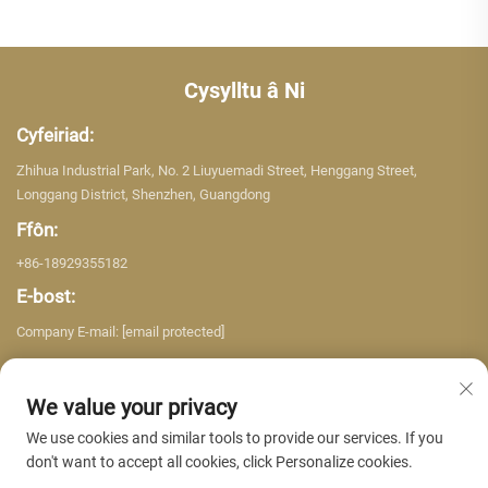
Cysylltu â Ni
Cyfeiriad:
Zhihua Industrial Park, No. 2 Liuyuemadi Street, Henggang Street,
Longgang District, Shenzhen, Guangdong
Ffôn:
+86-18929355182
E-bost:
Company E-mail:
[email protected]
We value your privacy
We use cookies and similar tools to provide our services. If you
don't want to accept all cookies, click Personalize cookies.
Hawlfraint © 2026 Shenzhen Yujing Building Material Co. LTD. Cedwir pob