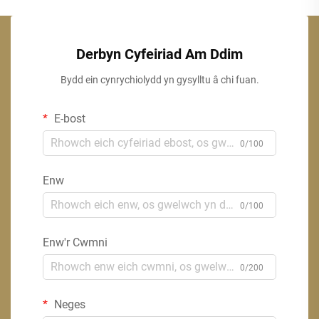
Derbyn Cyfeiriad Am Ddim
Bydd ein cynrychiolydd yn gysylltu â chi fuan.
E-bost
0/100
Enw
0/100
Enw'r Cwmni
0/200
Neges