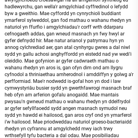
hadlewyrchu, gan wella'r amgylchiad cyffredinol o lefydd
byw a gweithio. Mae cyffordd yn cynrychioli buddiant
ymarferol sylweddol, gan fod mathau o wahanu rhedyn yn
naturiol yn ffurfio i amgylchiadau'r corff wrth ddarparu
cefnogaeth addas, gan wneud masnach yn fwy hwyl ar
gyfer defnydd hir. Mae natur arianol y patrymau hyn yn
annog cylchrediad aer, gan atal cynhyrgu gwres a dal niwl
sydd yn gallu achosi anghyffordd yn eistedd nad yw wedi'i
oleiddio. Mae gofynion ar gyfer cadwraeth mathau o
wahanu rhedyn yn aros is, gan ofyn dim ond am llygru
cyfnodol a thriniaethau amherodnol i amddiffyn y golwg a'r
perfformiad. Mae'r nodwedd is-gofal hon yn dod i law
cymwystyriâu busier sydd yn gwerthfawrogi masnach braf
heb ofyn am arferion gofalu anogaidd. Mae mantais
pwysau'n gwneud mathau o wahanu rhedyn yn ddelfrydol
ar gyfer sefyllfaoedd sydd angen masnach symudol neu
sydd yn hawdd ei hailosod, gan aros cryf ond yn ymarferol
i'w hailosod. Mae priodweddau naturiol groeso-bacteriaidd
rhedyn yn cyfrannu at amgylchedd mwy iach trwy
wrthsefyll tyfu bacteria a dal odau. Mae posibiliadau