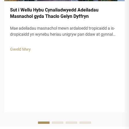
Sut i Wellu Hybu Cynaliadwyedd Adeiladau
Masnachol gyda Thaclo Gelyn Dyffryn
Mae adeiladau masnachol mewn ardaloedd tropicaidd a is-
dropicaidd yn wynebu heriau unigryw pan ddaw at gynnal
ymddangosiad esthetig tra bod siŵr o hyd-drafod hir dymor.
Mae deunyddiau traddodiadol ar gyfer to, a chwarae, yn aml
Gweld Mwy
yn methu pan gaiff eu rhoi i agored i'w gofodolaeth gryf.