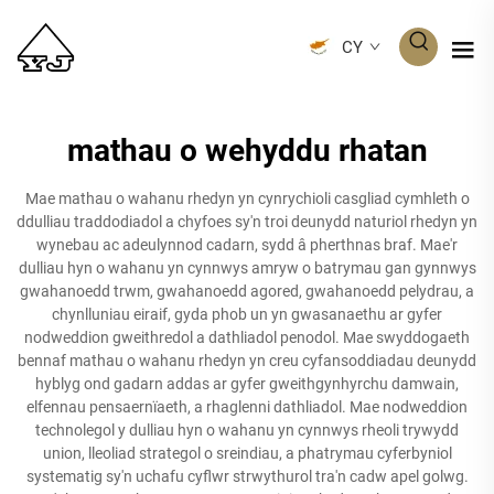
CY
mathau o wehyddu rhatan
Mae mathau o wahanu rhedyn yn cynrychioli casgliad cymhleth o
ddulliau traddodiadol a chyfoes sy'n troi deunydd naturiol rhedyn yn
wynebau ac adeulynnod cadarn, sydd â pherthnas braf. Mae'r
dulliau hyn o wahanu yn cynnwys amryw o batrymau gan gynnwys
gwahanoedd trwm, gwahanoedd agored, gwahanoedd pelydrau, a
chynlluniau eiraif, gyda phob un yn gwasanaethu ar gyfer
nodweddion gweithredol a dathliadol penodol. Mae swyddogaeth
bennaf mathau o wahanu rhedyn yn creu cyfansoddiadau deunydd
hyblyg ond gadarn addas ar gyfer gweithgynhyrchu damwain,
elfennau pensaernïaeth, a rhaglenni dathliadol. Mae nodweddion
technolegol y dulliau hyn o wahanu yn cynnwys rheoli trywydd
union, lleoliad strategol o sreindiau, a phatrymau cyferbyniol
systematig sy'n uchafu cyflwr strwythurol tra'n cadw apel golwg.