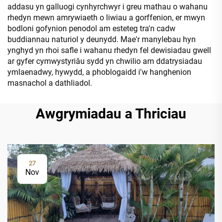
addasu yn galluogi cynhyrchwyr i greu mathau o wahanu
rhedyn mewn amrywiaeth o liwiau a gorffenion, er mwyn
bodloni gofynion penodol am esteteg tra'n cadw
buddiannau naturiol y deunydd. Mae'r manylebau hyn
ynghyd yn rhoi safle i wahanu rhedyn fel dewisiadau gwell
ar gyfer cymwystyriâu sydd yn chwilio am ddatrysiadau
ymlaenadwy, hywydd, a phoblogaidd i'w hanghenion
masnachol a dathliadol.
Awgrymiadau a Thriciau
27
Nov