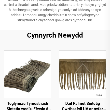
cartref a thradeinianol. Mae priodweddion naturiol y rhedyn ynghyd
â thechnegau gweidio arbenigol yn canlyniad i ddeunydd sy'n
addasu i amodau amgylcheddol tra'n cadw sefydlogrwydd
strwythurol a chysonder golwg dros gyfnodau hir.
Cynnyrch Newydd
Teglynnau Tymestnach
Dail Palmet Sintetig
Sintetig wedi'u Ffwsio â
Gwrthsefyll UV ar gyfer