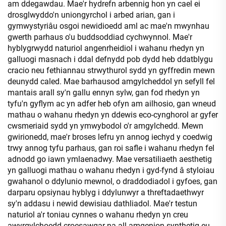
am ddegawdau. Mae'r hydrefn arbennig hon yn cael ei
drosglwyddo'n uniongyrchol i arbed arian, gan i
gymwystyriâu osgoi newidioedd aml ac mae'n mwynhau
gwerth parhaus o'u buddsoddiad cychwynnol. Mae'r
hyblygrwydd naturiol angenrheidiol i wahanu rhedyn yn
galluogi masnach i ddal defnydd pob dydd heb ddatblygu
cracio neu fethiannau strwythurol sydd yn gyffredin mewn
deunydd caled. Mae barhausod amgylcheddol yn sefyll fel
mantais arall sy'n gallu ennyn sylw, gan fod rhedyn yn
tyfu'n gyflym ac yn adfer heb ofyn am ailhosio, gan wneud
mathau o wahanu rhedyn yn ddewis eco-cynghorol ar gyfer
cwsmeriaid sydd yn ymwybodol o'r amgylchedd. Mewn
gwirionedd, mae'r broses lefru yn annog iechyd y coedwig
trwy annog tyfu parhaus, gan roi safle i wahanu rhedyn fel
adnodd go iawn ymlaenadwy. Mae versatiliaeth aesthetig
yn galluogi mathau o wahanu rhedyn i gyd-fynd â styloiau
gwahanol o ddylunio mewnol, o draddodiadol i gyfoes, gan
darparu opsiynau hyblyg i ddylunwyr a threftadaethwyr
sy'n addasu i newid dewisiau dathliadol. Mae'r testun
naturiol a'r toniau cynnes o wahanu rhedyn yn creu
awyrgylchoedd croesawgar na all amgenion synthetig eu