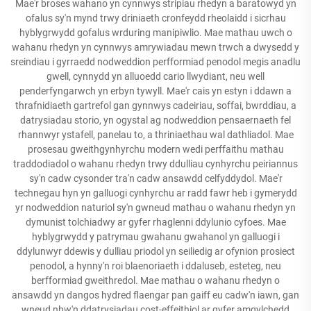
Mae'r broses wahano yn cynnwys stripiau rhedyn a baratowyd yn
ofalus sy'n mynd trwy driniaeth cronfeydd rheolaidd i sicrhau
hyblygrwydd gofalus wrduring manipiwlio. Mae mathau uwch o
wahanu rhedyn yn cynnwys amrywiadau mewn trwch a dwysedd y
sreindiau i gyrraedd nodweddion perfformiad penodol megis anadlu
gwell, cynnydd yn alluoedd cario llwydiant, neu well
penderfyngarwch yn erbyn tywyll. Mae'r cais yn estyn i ddawn a
thrafnidiaeth gartrefol gan gynnwys cadeiriau, soffai, bwrddiau, a
datrysiadau storio, yn ogystal ag nodweddion pensaernaeth fel
rhannwyr ystafell, panelau to, a thriniaethau wal dathliadol. Mae
prosesau gweithgynhyrchu modern wedi perffaithu mathau
traddodiadol o wahanu rhedyn trwy ddulliau cynhyrchu peiriannus
sy'n cadw cysonder tra'n cadw ansawdd celfyddydol. Mae'r
technegau hyn yn galluogi cynhyrchu ar radd fawr heb i gymerydd
yr nodweddion naturiol sy'n gwneud mathau o wahanu rhedyn yn
dymunist tolchiadwy ar gyfer rhaglenni ddylunio cyfoes. Mae
hyblygrwydd y patrymau gwahanu gwahanol yn galluogi i
ddylunwyr ddewis y dulliau priodol yn seiliedig ar ofynion prosiect
penodol, a hynny'n roi blaenoriaeth i ddaluseb, esteteg, neu
berfformiad gweithredol. Mae mathau o wahanu rhedyn o
ansawdd yn dangos hydred flaengar pan gaiff eu cadw'n iawn, gan
wneud nhw'n ddatrysiadau cost-effeithiol ar gyfer amgylchedd