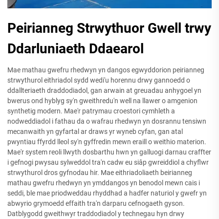
Peirianneg Strwythuor Gwell trwy
Ddarluniaeth Ddaearol
Mae mathau gwefru rhedwyn yn dangos egwyddorion peirianneg
strwythurol eithriadol sydd wedi'u horennu drwy gannoedd o
ddallteriaeth draddodiadol, gan arwain at greuadau anhygoel yn
bwerus ond hyblyg sy'n gweithredu'n well na llawer o amgenion
synthetig modern. Mae'r patrymau croestori cymhleth a
nodweddiadol i fathau da o wafrau rhedwyn yn dosrannu tensiwn
mecanwaith yn gyfartal ar draws yr wyneb cyfan, gan atal
pwyntiau ffyrdd lleol sy'n gyffredin mewn eraill o weithio materion.
Mae'r system reoli llwyth dosbarthu hwn yn galluogi darnau craffter
i gefnogi pwysau sylweddol tra'n cadw eu siâp gwreiddiol a chyflwr
strwythurol dros gyfnodau hir. Mae eithriadoliaeth beirianneg
mathau gwefru rhedwyn yn ymddangos yn benodol mewn cais i
seddi, ble mae priodweddau rhyddhad a hadfer naturiol y gwefr yn
abwyrio grymoedd effaith tra'n darparu cefnogaeth gyson.
Datblygodd gweithwyr traddodiadol y technegau hyn drwy