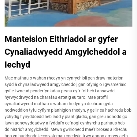
Manteision Eithriadol ar gyfer
Cynaliadwyedd Amgylcheddol a
Iechyd
Mae mathau o wahan rhedyn yn cynrychioli pen draw materion
sydd â chynaliadwyedd amgylcheddol, gan ofynigio i gwsmeriaid
gyfle i wneud penderfyniadau prynu cyfrifol heb i ansawdd,
hyrwyddrwydd na charafau estetig eu taro. Mae proffil
cynaliadwyedd mathau o wahan rhedyn yn dechrau gyda
nodweddion tyfu cyflym planhigion rhedyn, y gellir eu hachredu bob
ychydig flynyddoedd heb ladd y plant gladio, gan greu adnodd go
iawn adnewyddadwy a fyddai'n cefnogi cynhyrchu parhaus heb
ddinistrio'r amgylchedd. Mewn gwirionedd mae'r broses aildrechu
hon yn buddsoddi ecosystemau coedwig trwy annog amrywiaeth