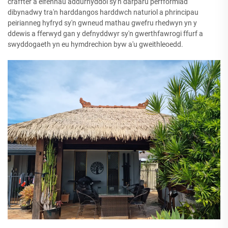
craffter a elfennau addurnyddol sy'n darparu perfformiad
dibynadwy tra'n harddangos harddwch naturiol a phrincipau
peirianneg hyfryd sy'n gwneud mathau gwefru rhedwyn yn y
ddewis a fferwyd gan y defnyddwyr sy'n gwerthfawrogi ffurf a
swyddogaeth yn eu hymdrechion byw a'u gweithleoedd.