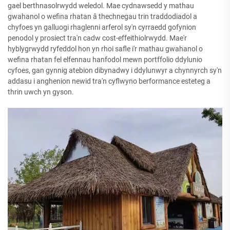
gael berthnasolrwydd weledol. Mae cydnawsedd y mathau
gwahanol o wefina rhatan â thechnegau trin traddodiadol a
chyfoes yn galluogi rhaglenni arferol sy'n cyrraedd gofynion
penodol y prosiect tra'n cadw cost-effeithiolrwydd. Mae'r
hyblygrwydd ryfeddol hon yn rhoi safle i'r mathau gwahanol o
wefina rhatan fel elfennau hanfodol mewn portffolio ddylunio
cyfoes, gan gynnig atebion dibynadwy i ddylunwyr a chynnyrch sy'n
addasu i anghenion newid tra'n cyflwyno berformance esteteg a
thrin uwch yn gyson.