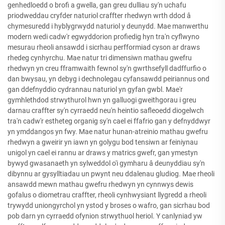
genhedloedd o brofi a gwella, gan greu dulliau sy'n uchafu
priodweddau cryfder naturiol craffter rhedwyn wrth ddod â
chymesuredd i hyblygrwydd naturiol y deunydd. Mae manwerthu
modern wedi cadw'r egwyddorion profiedig hyn tra'n cyflwyno
mesurau rheoli ansawdd i sicrhau perfformiad cyson ar draws
rhedeg cynhyrchu. Mae natur tri dimensiwn mathau gwefru
rhedwyn yn creu fframwaith fewnol sy'n gwrthsefyll dadffurfio o
dan bwysau, yn debyg i dechnolegau cyfansawdd peiriannus ond
gan ddefnyddio cydrannau naturiol yn gyfan gwbl. Mae'r
gymhlethdod strwythurol hwn yn galluogi gweithgorau i greu
darnau craffter sy'n cyrraedd neu'n heintio safleoedd diogelwch
tra'n cadw'r estheteg organig sy'n cael ei ffafrio gan y defnyddwyr
yn ymddangos yn fwy. Mae natur hunan-atreinio mathau gwefru
rhedwyn a gweirir yn iawn yn golygu bod tensiwn ar feiniynau
unigol yn cael ei rannu ar draws y matrics gwefr, gan ymestyn
bywyd gwasanaeth yn sylweddol o'i gymharu â deunyddiau sy'n
dibynnu ar gysylltiadau un pwynt neu ddalenau gludiog. Mae rheoli
ansawdd mewn mathau gwefru rhedwyn yn cynnwys dewis
gofalus o diometrau craffter, rheoli cynhwysiant llygredd a rheoli
trywydd uniongyrchol yn ystod y broses o wafro, gan sicrhau bod
pob darn yn cyrraedd ofynion strwythuol heriol. Y canlyniad yw