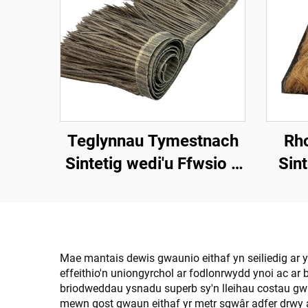
Teglynnau Tymestnach
Rh
Sintetig wedi'u Ffwsio â
Sint
Chynhesiad 50cmx3m â
1*1
Gwell Gwrthsefyll Tân
Mae mantais dewis gwaunio eithaf yn seiliedig ar y
effeithio'n uniongyrchol ar fodlonrwydd ynoi ac ar 
briodweddau ysnadu superb sy'n lleihau costau gw
mewn gost gwaun eithaf yr metr sgwâr adfer drwy 