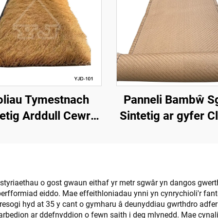
oliau Tymestnach
Panneli Bambŵ S
etig Arddull Cewri
Sintetig ar gyfer 
5m Ochr ar gyfer
Walliau Mewnol
Gosod Cyflym
Thramor
styriaethau o gost gwaun eithaf yr metr sgwâr yn dangos gwerth 
berfformiad eiddo. Mae effeithloniadau ynni yn cynrychioli'r fa
resogi hyd at 35 y cant o gymharu â deunyddiau gwrthdro adfe
arbedion ar ddefnyddion o fewn saith i deg mlynedd. Mae cyna