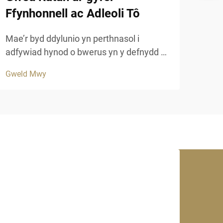
Ffynhonnell ac Adleoli Tô
Mae 
diwy
Mae’r byd ddylunio yn perthnasol i
datr
adfywiad hynod o bwerus yn y defnydd o
Gwel
este
ddeunawwyr naturiol, gyda deunawwyr
Gweld Mwy
perf
rattan yn dod i'r amlwg fel grym dominell
synt
mewn ffynhonnell gyfoes a rhaglenni
mwya
pensaernïaeth. Mae’r adfywiad hwn yn
cynrychioli mwy na dim ond dewis
estetig...