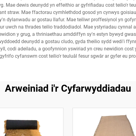
Mae dewis deunydd yn effeithio ar gyfrifiadau cost teilio'r teu
ant straw. Mae ffactorau cymhlethdod gosod yn cynwys goisiau
y'n dylanwadu ar gostau llafur. Mae teiliwr proffesiynol yn gof
r uwch na thrades teilio traddodiadol. Mae ystyriadau cynnal a 
newidion y grug, a thriniaethau amddiffyn sy'n estyn bywyd gwas
yddoedd deunydd a gostau cludo, gyda theilio sydd wedi'i ffynn
ll, codi adeiladu, a goofynnion yswiriad yn creu newidion cost
yfrifo cyfanswm cost teilio'r teuluâl fesur sgwâr ar gyfer eu pr
Arweiniad i'r Cyfarwyddiadau