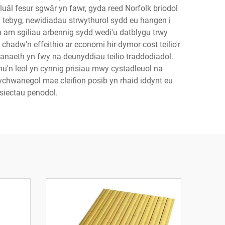
luâl fesur sgwâr yn fawr, gyda reed Norfolk briodol
 tebyg, newidiadau strwythurol sydd eu hangen i
yn am sgiliau arbennig sydd wedi'u datblygu trwy
chadw'n effeithio ar economi hir-dymor cost teilio'r
anaeth yn fwy na deunyddiau teilio traddodiadol.
u'n leol yn cynnig prisiau mwy cystadleuol na
 ychwanegol mae cleifion posib yn rhaid iddynt eu
osiectau penodol.