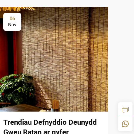
06
0
Nov
De
Trendiau Defnyddio Deunydd
Man
Gweu Ratan ar gyfer
Res