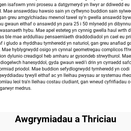
ngen isafswm ynni prosesu a datgymeryd yn llwyr ar ddiwedd eu
d. Mae ansawddau hawsio sain yn cyflwyno buddion sain sylwedd
 gan greu amgylchiadau mewnol tawel sy'n gwella ansawdd byw
 gwaun eithaf o ansawdd yn para 25 i 50 mlynedd yn dibynnu a
 wasanaeth hybu. Mae apel esteteg yn cynnig gwella haul wrt
 ble mae arddulliau pensaernïaeth draddodiadol yn cael eu pr
f i gludo a rhyddhau tymheredd yn naturiol, gan greu anafiad go
ig. Mae hyblygrwydd osigo yn cynnal geometregau complicos ffr
ion dylunio creadigol heb amharu ar gysondeb strwythurol. Mae 
n diogelwch hanesyddol, gyda gwaun wedi'i drin yn cyrraedd s
formiad priodol. Mae buddion sefydlogrwydd tymheredd yn codi
wyddiadau tywyll eithaf ac yn lleihau pwysau ar systemau rheo
ïau leol tra'n lleihau costau cludiant, gan wneud cyfrifiadau o
hgarwyr medrus.
Awgrymiadau a Thriciau