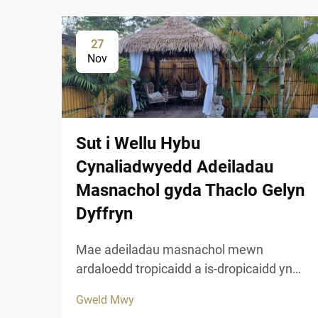
27
Nov
Sut i Wellu Hybu
Cynaliadwyedd Adeiladau
Masnachol gyda Thaclo Gelyn
Dyffryn
Mae adeiladau masnachol mewn
ardaloedd tropicaidd a is-dropicaidd yn
wynebu heriau unigryw pan ddaw at
Gweld Mwy
gynnal ymddangosiad esthetig tra bod