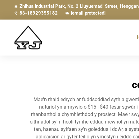
Zhihua Industrial Park, No. 2 Liuyuemadi Street, Hengga
86-18929355182
[email protected]
c
Mae'n rhaid edrych ar fuddsoddiad syth a gwerth 
naturiol yn amrywio o $15 i $40 fesur sgwâr 
rhanbarthol a chymhlethdod y prosiect. Mae'r swy
eithriadol sy'n rheoli tymhereddau mewnol yn nat
tan, haenau sylfaen sy'n goleddus i ddŵr, a sys
aplicaision ar gyfer teilio yn ymestyn i eiddo 