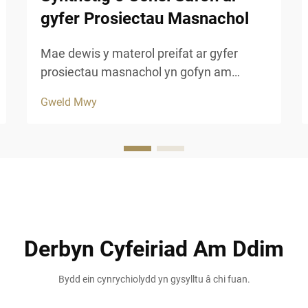
gyfer Prosiectau Masnachol
Mae dewis y materol preifat ar gyfer
prosiectau masnachol yn gofyn am
ystyriaeth ofalus o barhad, esteteg a
Gweld Mwy
pherfformiad hir dymor. Mae gwely fwyd
cynhyrchus yn cynnig datrysiad addas i
fusnesau sy'n chwilio am ymddangosiad
awdurhaol y traddodiad...
Derbyn Cyfeiriad Am Ddim
Bydd ein cynrychiolydd yn gysylltu â chi fuan.