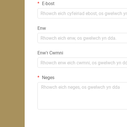
E-bost
Enw
Enw'r Cwmni
Neges