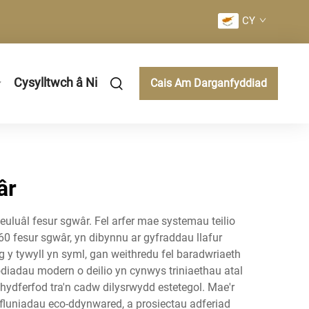
CY
Cysylltwch â Ni
Cais Am Darganfyddiad
âr
euluâl fesur sgwâr. Fel arfer mae systemau teilio
0 fesur sgwâr, yn dibynnu ar gyfraddau llafur
 y tywyll yn syml, gan weithredu fel baradwriaeth
diadau modern o deilio yn cynwys triniaethau atal
hydferfod tra'n cadw dilysrwydd estetegol. Mae'r
cyfluniadau eco-ddynwared, a prosiectau adferiad