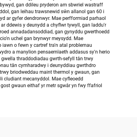
 bywyd, gan ddileu pryderon am sbwriel wastraff
ol, gan leihau trawsnewid sŵn allanol gan 60 i
yd ar gyfer dendronwyr. Mae perfformiad parhaol
r ddewis y deunydd a chyflwr tywyll, gan laddu'r
h droed annadadansoddiad, gan gynyddu gwerthoedd
icio'n uchel gan brynwyr meysydd. Mae
 iawn o fewn y cartref tra'n atal problemau
wydro a manylion pensaernïaeth addasus sy'n herio
gwella thraddodiadau gwrth-sefyll tân trwy
afonau tân cymharadwy i deunyddiau gwrthdro
 trwy briodweddau maint thermol y gwaun, gan
li cludiant mecanyddol. Mae cyfleoedd
 gost gwaun eithaf yr metr sgwâr yn fwy ffafriol