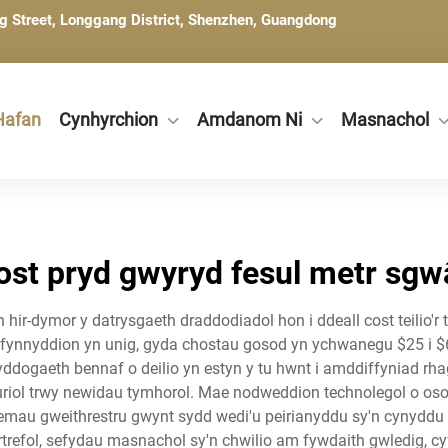
ng Street, Longgang District, Shenzhen, Guangdong
Hafan
Cynhyrchion
Amdanom Ni
Masnachol
ost pryd gwyryd fesul metr sgw
hir-dymor y datrysgaeth draddodiadol hon i ddeall cost teilio'r t
i fynnyddion yn unig, gyda chostau gosod yn ychwanegu $25 i $6
ddogaeth bennaf o deilio yn estyn y tu hwnt i amddiffyniad rhag
uriol trwy newidau tymhorol. Mae nodweddion technolegol o oso
temau gweithrestru gwynt sydd wedi'u peirianyddu sy'n cynyddu 
cartrefol, sefydau masnachol sy'n chwilio am fywdaith gwledig, 