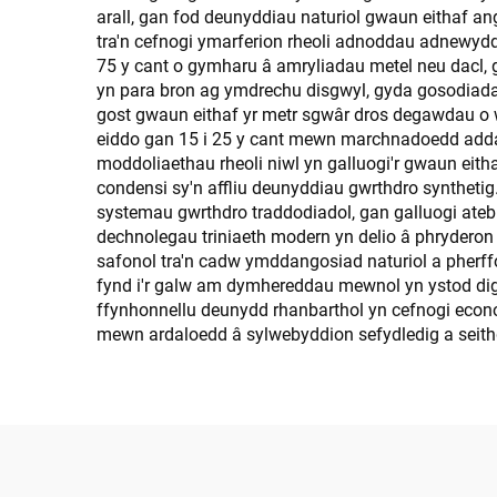
arall, gan fod deunyddiau naturiol gwaun eithaf a
tra'n cefnogi ymarferion rheoli adnoddau adnewyd
75 y cant o gymharu â amryliadau metel neu dacl,
yn para bron ag ymdrechu disgwyl, gyda gosodiadau
gost gwaun eithaf yr metr sgwâr dros degawdau o
eiddo gan 15 i 25 y cant mewn marchnadoedd addas
moddoliaethau rheoli niwl yn galluogi'r gwaun eitha
condensi sy'n affliu deunyddiau gwrthdro synthet
systemau gwrthdro traddodiadol, gan galluogi ateb
dechnolegau triniaeth modern yn delio â phrydero
safonol tra'n cadw ymddangosiad naturiol a pherf
fynd i'r galw am dymhereddau mewnol yn ystod dig
ffynhonnellu deunydd rhanbarthol yn cefnogi econom
mewn ardaloedd â sylwebyddion sefydledig a seit