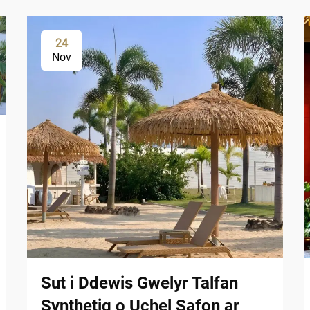
24
Nov
Sut i Ddewis Gwelyr Talfan
Synthetig o Uchel Safon ar