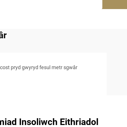
âr
cost pryd gwyryd fesul metr sgwâr
iad Insoliwch Eithriadol