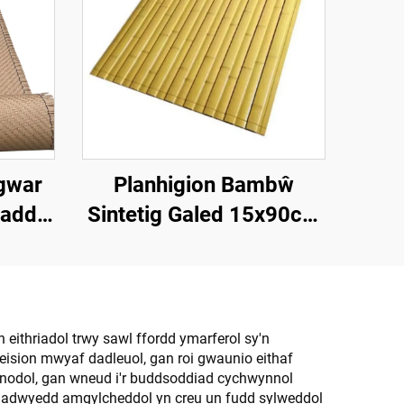
gwar
Planhigion Bambŵ
Claddu
Sintetig Galed 15x90cm
 a
ar gyfer Darn a Chladdu
eithriadol trwy sawl ffordd ymarferol sy'n
nteision mwyaf dadleuol, gan roi gwaunio eithaf
rnodol, gan wneud i'r buddsoddiad cychwynnol
liadwyedd amgylcheddol yn creu un fudd sylweddol