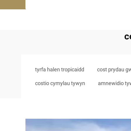
c
tyrfa halen tropicaidd
cost prydau g
costio cymylau tywyn
amnewidio tyw