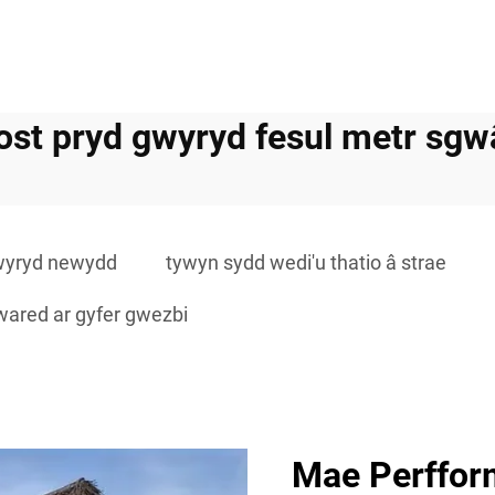
ost pryd gwyryd fesul metr sgw
wyryd newydd
tywyn sydd wedi'u thatio â strae
ared ar gyfer gwezbi
Mae Perfform