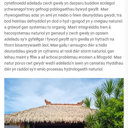
cynefinoedd adeiladu cwch gwely yn darparu buddion ecolegol
ychwanegol trwy gefnogi poblogaethau bywyd gwyllt. Mae
rhywogaethau adar yn aml yn neidio o fewn deunyddiau gwydr, tra
bod heintiau defnyddiol yn dod o hyd i gysgod yn y creigiau naturiol
a grëwyd gan systemau to organig. Mae'r integreiddio hwn â
hecosystemau naturiol yn gwneud y cwch gwely yn opsiwn
adeiladu sy'n gyfeillgar i fywyd gwyllt sy'n gwella yn hytrach na
thorri bioamrywiaeth leol. Mae gallu i amsugno dŵr a hidlo
deunyddiau gwydr yn cyfrannu at reoli dŵr storm naturiol, gan
leihau maint y ffliw a all achosi problemau erosiwn a llifogydd. Mae
natur porus cwt gwydr wedi'i adeiladu'n iawn yn caniatáu rhyddhau
dŵr yn raddol sy'n emïo prosesau hydrologaeth naturiol.