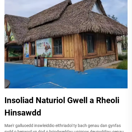
Insoliad Naturiol Gwell a Rheoli
Hinsawdd
Mae'r galluoedd inswleiddio eithriadol ty bach genau dan gynfas
sydd o benwyd yn dod o briodweddau unigryw deunyddiau genau