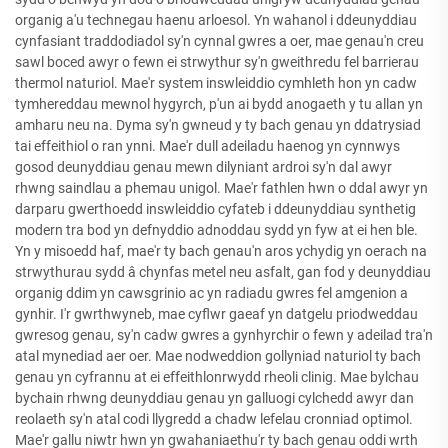
organig a'u technegau haenu arloesol. Yn wahanol i ddeunyddiau
cynfasiant traddodiadol sy'n cynnal gwres a oer, mae genau'n creu
sawl boced awyr o fewn ei strwythur sy'n gweithredu fel barrierau
thermol naturiol. Mae'r system inswleiddio cymhleth hon yn cadw
tymhereddau mewnol hygyrch, p'un ai bydd anogaeth y tu allan yn
amharu neu na. Dyma sy'n gwneud y ty bach genau yn ddatrysiad
tai effeithiol o ran ynni. Mae'r dull adeiladu haenog yn cynnwys
gosod deunyddiau genau mewn dilyniant ardroi sy'n dal awyr
rhwng saindlau a phemau unigol. Mae'r fathlen hwn o ddal awyr yn
darparu gwerthoedd inswleiddio cyfateb i ddeunyddiau synthetig
modern tra bod yn defnyddio adnoddau sydd yn fyw at ei hen ble.
Yn y misoedd haf, mae'r ty bach genau'n aros ychydig yn oerach na
strwythurau sydd â chynfas metel neu asfalt, gan fod y deunyddiau
organig ddim yn cawsgrinio ac yn radiadu gwres fel amgenion a
gynhir. I'r gwrthwyneb, mae cyflwr gaeaf yn datgelu priodweddau
gwresog genau, sy'n cadw gwres a gynhyrchir o fewn y adeilad tra'n
atal mynediad aer oer. Mae nodweddion gollyniad naturiol ty bach
genau yn cyfrannu at ei effeithlonrwydd rheoli clinig. Mae bylchau
bychain rhwng deunyddiau genau yn galluogi cylchedd awyr dan
reolaeth sy'n atal codi llygredd a chadw lefelau cronniad optimol.
Mae'r gallu niwtr hwn yn gwahaniaethu'r ty bach genau oddi wrth