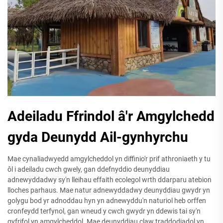
Adeiladu Ffrindol â'r Amgylchedd
gyda Deunydd Ail-gynhyrchu
Mae cynaliadwyedd amgylcheddol yn diffinio'r prif athroniaeth y tu
ôl i adeiladu cwch gwely, gan ddefnyddio deunyddiau
adnewyddadwy sy'n lleihau effaith ecolegol wrth ddarparu atebion
lloches parhaus. Mae natur adnewyddadwy deunyddiau gwydr yn
golygu bod yr adnoddau hyn yn adnewyddu'n naturiol heb orffen
cronfeydd terfynol, gan wneud y cwch gwydr yn ddewis tai sy'n
gyfrifol yn amgylcheddol. Mae deunyddiau claw traddodiadol yn