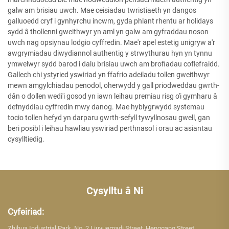
galw am brisiau uwch. Mae ceisiadau twristiaeth yn dangos
galluoedd cryf i gynhyrchu incwm, gyda phlant rhentu ar holidays
sydd â thollenni gweithwyr yn aml yn galw am gyfraddau noson
uwch nag opsiynau lodgio cyffredin. Mae'r apel estetig unigryw a'r
awgrymiadau diwydiannol authentig y strwythurau hyn yn tynnu
ymwelwyr sydd barod i dalu brisiau uwch am brofiadau coflefraidd.
Gallech chi ystyried yswiriad yn ffafrio adeiladu tollen gweithwyr
mewn amgylchiadau penodol, oherwydd y gall priodweddau gwrth-
dân o dollen wedi'i gosod yn iawn leihau premiau risg o'i gymharu â
defnyddiau cyffredin mwy danog. Mae hyblygrwydd systemau
tocio tollen hefyd yn darparu gwrth-sefyll tywyllnosau gwell, gan
beri posibl i leihau hawliau yswiriad perthnasol i orau ac asiantau
cysylltiedig.
Cysylltu â Ni
Cyfeiriad:
Zhihua Industrial Park, No. 2 Liuyuemadi Street, Henggang Street,