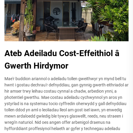
Ateb Adeiladu Cost-Effeithiol â
Gwerth Hirdymor
Mae'r buddion ariannol o adeiladu tollen gweithwyr yn mynd bell tu
hwnt i gostau dechrau'r defnyddiau, gan gynnig gwerth eithriadol ar
hir amser trwy leihau costau cynnal a chadw, arbedion ynni, a
photentiel gwerthu. Mae costau adeiladu cychwynnol yn aros yn
ystyrlad is na systemau tocio cyffredin oherwydd y gall defnyddiau
tollen ddod yn aml o leoliadau lleol am gost isel iawn, yn enwedig
mewn ardaloedd gwledig ble tywys glaswellt, reeds, neu straeen i
wregi'n naturiol. Nid oes angen offer arbenigol draenus na
hyfforddiant proffesiynol helaeth ar gyfer y technegau adeiladu