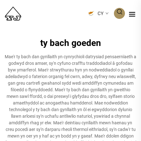
CY
ty bach goeden
Mae'r ty bach dan gynllaith yn cynrychioli datrysiad pensaernïaeth a
godwyd dros amser, sy'n cyfuno crafftu traddodiadol â gofodau
byw ymarferol. Mae'r strwythurau hyn yn nodweddiadol o gynllai
adeiladwyd o faterion organig fel cwrn, adwy, dyfrwy neu wlaswellt,
gan greu cartrefi gwahanol sydd wedi amddiffyn cymunedau am
filoedd o flynyddoedd. Mae'r ty bach dan gynllaith yn gweithio
mewn sawl ffordd, o dai preswyl i glyfydau dros dro, sylfaen storio
amaethyddol ac anogaethau hamddenol. Mae nodweddion
technolegol y ty bach dan gynllaith yn ôl ei egwyddorion dylunio
llawn arloesi sy'n uchafu antliwlio naturiol, yswiriad a chynnal
amddiffyn rhag yr elw. Mae'r deintiau cynllaith mewn haenau yn
creu pocedi aer sy'n darparu rheoli thermol eithriadol, sy'n cadw'r tu
mewn yn oer yn y haf ac yn bodd yn y gaeaf. Mae'r ddolen ddigon