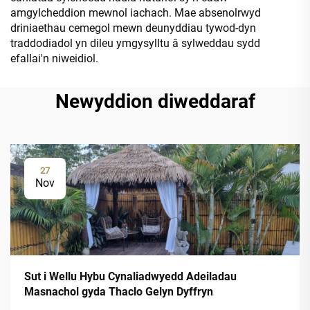
amgylcheddion mewnol iachach. Mae absenolrwyd
driniaethau cemegol mewn deunyddiau tywod-dyn
traddodiadol yn dileu ymgysylltu â sylweddau sydd
efallai'n niweidiol.
Newyddion diweddaraf
27
Nov
Sut i Wellu Hybu Cynaliadwyedd Adeiladau
Masnachol gyda Thaclo Gelyn Dyffryn