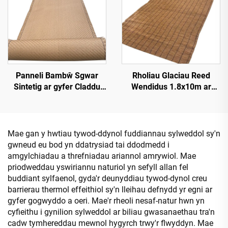
Panneli Bambŵ Sgwar
Rholiau Glaciau Reed
Sintetig ar gyfer Claddu
Wendidus 1.8x10m ar
Walliau Mewnol a Thramor
gyfer Sgrinio Preifatrwydd
Mae gan y hwtiau tywod-ddynol fuddiannau sylweddol sy'n
gwneud eu bod yn ddatrysiad tai ddodmedd i
amgylchiadau a threfniadau ariannol amrywiol. Mae
priodweddau yswiriannu naturiol yn sefyll allan fel
buddiant sylfaenol, gyda'r deunyddiau tywod-dynol creu
barrierau thermol effeithiol sy'n lleihau defnydd yr egni ar
gyfer gogwyddo a oeri. Mae'r rheoli nesaf-natur hwn yn
cyfieithu i gynilion sylweddol ar biliau gwasanaethau tra'n
cadw tymhereddau mewnol hygyrch trwy'r flwyddyn. Mae