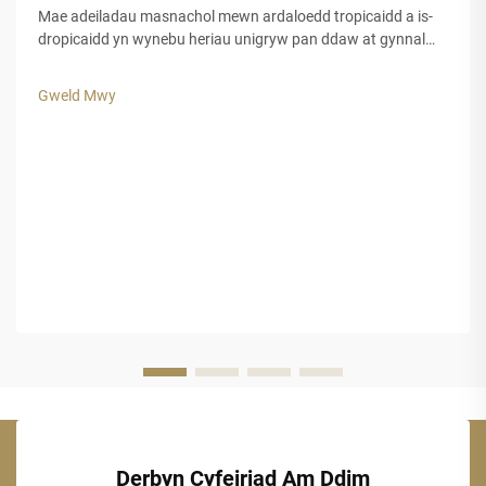
Mae adeiladau masnachol mewn ardaloedd tropicaidd a is-
dropicaidd yn wynebu heriau unigryw pan ddaw at gynnal
ymddangosiad esthetig tra bod siŵr o hyd-drafod hir dymor.
Mae deunyddiau traddodiadol ar gyfer to, a chwarae, yn aml
Gweld Mwy
yn methu pan gaiff eu rhoi i agored i'w gofodolaeth gryf.
Derbyn Cyfeiriad Am Ddim