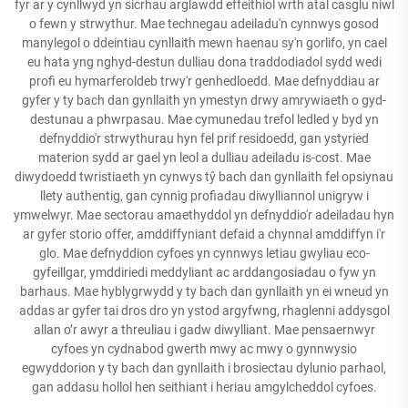
fyr ar y cynllwyd yn sicrhau arglawdd effeithiol wrth atal casglu niwl
o fewn y strwythur. Mae technegau adeiladu'n cynnwys gosod
manylegol o ddeintiau cynllaith mewn haenau sy'n gorlifo, yn cael
eu hata yng nghyd-destun dulliau dona traddodiadol sydd wedi
profi eu hymarferoldeb trwy'r genhedloedd. Mae defnyddiau ar
gyfer y ty bach dan gynllaith yn ymestyn drwy amrywiaeth o gyd-
destunau a phwrpasau. Mae cymunedau trefol ledled y byd yn
defnyddio'r strwythurau hyn fel prif residoedd, gan ystyried
materion sydd ar gael yn leol a dulliau adeiladu is-cost. Mae
diwydoedd twristiaeth yn cynwys tŷ bach dan gynllaith fel opsiynau
llety authentig, gan cynnig profiadau diwylliannol unigryw i
ymwelwyr. Mae sectorau amaethyddol yn defnyddio'r adeiladau hyn
ar gyfer storio offer, amddiffyniant defaid a chynnal amddiffyn i'r
glo. Mae defnyddion cyfoes yn cynnwys letiau gwyliau eco-
gyfeillgar, ymddiriedi meddyliant ac arddangosiadau o fyw yn
barhaus. Mae hyblygrwydd y ty bach dan gynllaith yn ei wneud yn
addas ar gyfer tai dros dro yn ystod argyfwng, rhaglenni addysgol
allan o’r awyr a threuliau i gadw diwylliant. Mae pensaernwyr
cyfoes yn cydnabod gwerth mwy ac mwy o gynnwysio
egwyddorion y ty bach dan gynllaith i brosiectau dylunio parhaol,
gan addasu hollol hen seithiant i heriau amgylcheddol cyfoes.