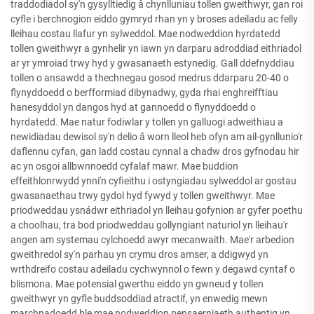
traddodiadol sy'n gysylltiedig â chynlluniau tollen gweithwyr, gan roi
cyfle i berchnogion eiddo gymryd rhan yn y broses adeiladu ac felly
lleihau costau llafur yn sylweddol. Mae nodweddion hyrdatedd
tollen gweithwyr a gynhelir yn iawn yn darparu adroddiad eithriadol
ar yr ymroiad trwy hyd y gwasanaeth estynedig. Gall ddefnyddiau
tollen o ansawdd a thechnegau gosod medrus ddarparu 20-40 o
flynyddoedd o berfformiad dibynadwy, gyda rhai enghreifftiau
hanesyddol yn dangos hyd at gannoedd o flynyddoedd o
hyrdatedd. Mae natur fodiwlar y tollen yn galluogi adweithiau a
newidiadau dewisol sy'n delio â worn lleol heb ofyn am ail-gynllunio'r
daflennu cyfan, gan ladd costau cynnal a chadw dros gyfnodau hir
ac yn osgoi allbwnnoedd cyfalaf mawr. Mae buddion
effeithlonrwydd ynni'n cyfieithu i ostyngiadau sylweddol ar gostau
gwasanaethau trwy gydol hyd fywyd y tollen gweithwyr. Mae
priodweddau ysnádwr eithriadol yn lleihau gofynion ar gyfer poethu
a choolhau, tra bod priodweddau gollyngiant naturiol yn lleihau'r
angen am systemau cylchoedd awyr mecanwaith. Mae'r arbedion
gweithredol sy'n parhau yn crymu dros amser, a ddigwyd yn
wrthdreifo costau adeiladu cychwynnol o fewn y degawd cyntaf o
blismona. Mae potensial gwerthu eiddo yn gwneud y tollen
gweithwyr yn gyfle buddsoddiad atractif, yn enwedig mewn
marchnadoedd ble mae nodweddion pensaernïaeth authentig yn