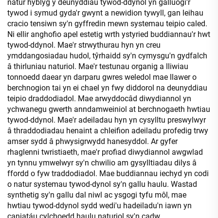
natur hyblyg y deunyddiau tywod-ddynol yn galluogi'r
tywod i symud gyda'r gwynt a newidion tywyll, gan leihau
cracio tensiwn sy'n gyffredin mewn systemau teipio caled.
Ni ellir anghofio apel estetig wrth ystyried buddiannau'r hwt
tywod-ddynol. Mae'r strwythurau hyn yn creu
ymddangosiadau hudol, tŷrhaidd sy'n cymysgu'n gydfalch
â thirluniau naturiol. Mae'r testunau organig a lliwiau
tonnoedd daear yn darparu gwres weledol mae llawer o
berchnogion tai yn ei chael yn fwy diddorol na deunyddiau
teipio draddodiadol. Mae arwyddocâd diwydiannol yn
ychwanegu gwerth anndamweiniol at berchnogaeth hwtiau
tywod-ddynol. Mae'r adeiladau hyn yn cysylltu preswylwyr
â thraddodiadau henaint a chleifion adeiladu profedig trwy
amser sydd â phwysigrwydd hanesyddol. Ar gyfer
rhaglenni twristiaeth, mae'r profiad diwydiannol awgwlad
yn tynnu ymwelwyr sy'n chwilio am gysylltiadau dilys â
ffordd o fyw traddodiadol. Mae buddiannau iechyd yn codi
o natur systemau tywod-dynol sy'n gallu haulu. Wastad
synthetig sy'n gallu dal niwl ac ysgogi tyfu môl, mae
hwtiau tywod-ddynol sydd wedi'u hadeiladu'n iawn yn
caniatáu cylchoedd haulu naturiol sy'n cadw