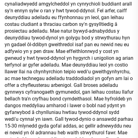
cynaliadwyedd amgylcheddol yn cynrychioli buddiant arall
sy'n ennyn sylw o ran y hwt tywod-ddynol. Fel arfer, caiff
deunyddiau adeiladu eu ffynhonnau yn leol, gan leihau
costau cludiant a thraciau carbon sy'n gysylltiedig â
prosiectau adeiladu. Mae natur bywyd-adnabyddus y
deunyddiau tywod-dynol yn golygu bod y strwythurau hyn
yn gadael ôl-ddibyn gweithredol isaf pan eu newid neu eu
adfywio yn y pen draw. Mae effeithlonrwyd y cost yn
gwneud y hwt tywod-ddynol yn hygyrch i unigolion ag arian
terfynol ar gyfer adeiladu. Mae deunyddiau leol yn costio
llawer llai na chynhyrchion teipio wedi'u gweithgynhyrchu,
ac mae technegau adeiladu traddodiadol yn gofyn am lai o
offer a chyfleusterau arbenigol. Gall broses adeiladu
gynnwys cyfranogaeth gymunedol, gan leihau costau llafur
bellach tra'n cryfhau bond cymdeithasol. Mae hyfroldeb yn
dangos meddyliau amharod i lawer o bobl nad ydynt yn
gyfarwybod â chynlluniau hwtiau tywod-ddynol sydd
wedi'u cynnal yn iawn. Gall tywod-dynio o ansawdd parhau
15-30 mlynedd gyda gofal addas, ac gellir adnewyddu neu
ei newid yn ôl adrannau heb waith strwythurol fawr. Mae