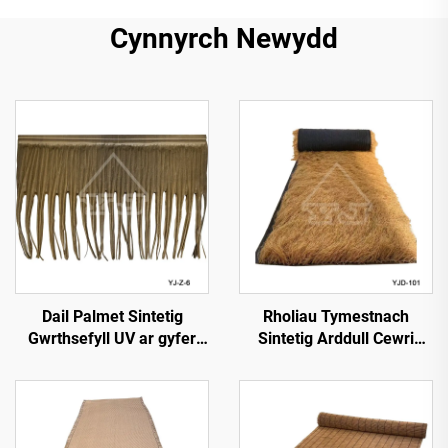
Cynnyrch Newydd
Dail Palmet Sintetig
Rholiau Tymestnach
Gwrthsefyll UV ar gyfer
Sintetig Arddull Cewri
Gwddylwriaeth Allforol
1*15m Ochr ar gyfer
Gosod Cyflym