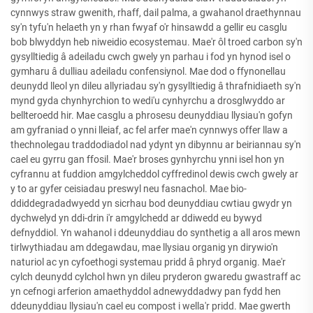
cynnwys straw gwenith, rhaff, dail palma, a gwahanol draethynnau
sy'n tyfu'n helaeth yn y rhan fwyaf o'r hinsawdd a gellir eu casglu
bob blwyddyn heb niweidio ecosystemau. Mae'r ôl troed carbon sy'n
gysylltiedig â adeiladu cwch gwely yn parhau i fod yn hynod isel o
gymharu â dulliau adeiladu confensiynol. Mae dod o ffynonellau
deunydd lleol yn dileu allyriadau sy'n gysylltiedig â thrafnidiaeth sy'n
mynd gyda chynhyrchion to wedi'u cynhyrchu a drosglwyddo ar
bellteroedd hir. Mae casglu a phrosesu deunyddiau llysiau'n gofyn
am gyfraniad o ynni lleiaf, ac fel arfer mae'n cynnwys offer llaw a
thechnolegau traddodiadol nad ydynt yn dibynnu ar beiriannau sy'n
cael eu gyrru gan ffosil. Mae'r broses gynhyrchu ynni isel hon yn
cyfrannu at fuddion amgylcheddol cyffredinol dewis cwch gwely ar
y to ar gyfer ceisiadau preswyl neu fasnachol. Mae bio-
ddiddegradadwyedd yn sicrhau bod deunyddiau cwtiau gwydr yn
dychwelyd yn ddi-drin i'r amgylchedd ar ddiwedd eu bywyd
defnyddiol. Yn wahanol i ddeunyddiau do synthetig a all aros mewn
tirlwythiadau am ddegawdau, mae llysiau organig yn dirywio'n
naturiol ac yn cyfoethogi systemau pridd â phryd organig. Mae'r
cylch deunydd cylchol hwn yn dileu pryderon gwaredu gwastraff ac
yn cefnogi arferion amaethyddol adnewyddadwy pan fydd hen
ddeunyddiau llysiau'n cael eu compost i wella'r pridd. Mae gwerth