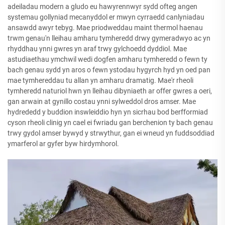
adeiladau modern a gludo eu hawyrennwyr sydd ofteg angen
systemau gollyniad mecanyddol er mwyn cyrraedd canlyniadau
ansawdd awyr tebyg. Mae priodweddau maint thermol haenau
trwm genau'n lleihau amharu tymheredd drwy gymeradwyo ac yn
rhyddhau ynni gwres yn araf trwy gylchoedd dyddiol. Mae
astudiaethau ymchwil wedi dogfen amharu tymheredd o fewn ty
bach genau sydd yn aros o fewn ystodau hygyrch hyd yn oed pan
mae tymhereddau tu allan yn amharu dramatig. Mae'r rheoli
tymheredd naturiol hwn yn lleihau dibyniaeth ar offer gwres a oeri,
gan arwain at gynillo costau ynni sylweddol dros amser. Mae
hydrededd y buddion inswleiddio hyn yn sicrhau bod berfformiad
cyson rheoli clinig yn cael ei fwriadu gan berchenion ty bach genau
trwy gydol amser bywyd y strwythur, gan ei wneud yn fuddsoddiad
ymarferol ar gyfer byw hirdymhorol.