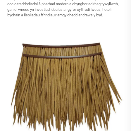
docio traddodiadol â pharhad modern a chynghoriad rhag tywyllwch,
gan ei wneud yn investiad idealus ar gyfer cyffrodi lwcus, hoteli
bychain a lleoliadau ffrindiau'r amgylchedd ar draws y byd.