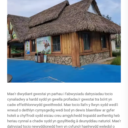
Mae'r diwydiant gwestai yn parhau i fabwysiadu datrysiadau tocio
cynaliadwy a hardd sydd yn gwella profiadau'r gwestai tra bo'nt yn
cadw effeithlonrwydd gweithredol. Mae tocio llafn y llwyn sydd wedi'i
wneud o deithlyn cymysgedig wedi bod yn dewis blaenllaw ar gyfer
hoteli a chyffrodi sydd eisiau creu amgylchedd tropaidd awthentig heb
heriau cynnal a chadw sydd yn gysylltiedig â deunyddiau naturiol. Mae'r
datrysiad tocio newyddionedd hwn yn cyfuno'r haelrwydd weledol o