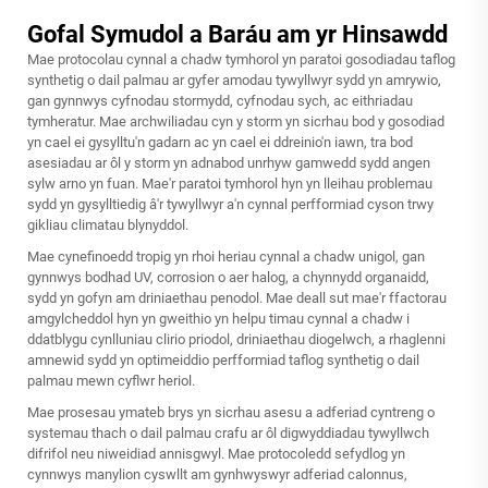
Gofal Symudol a Baráu am yr Hinsawdd
Mae protocolau cynnal a chadw tymhorol yn paratoi gosodiadau taflog
synthetig o dail palmau ar gyfer amodau tywyllwyr sydd yn amrywio,
gan gynnwys cyfnodau stormydd, cyfnodau sych, ac eithriadau
tymheratur. Mae archwiliadau cyn y storm yn sicrhau bod y gosodiad
yn cael ei gysylltu'n gadarn ac yn cael ei ddreinio'n iawn, tra bod
asesiadau ar ôl y storm yn adnabod unrhyw gamwedd sydd angen
sylw arno yn fuan. Mae'r paratoi tymhorol hyn yn lleihau problemau
sydd yn gysylltiedig â'r tywyllwyr a'n cynnal perfformiad cyson trwy
gikliau climatau blynyddol.
Mae cynefinoedd tropig yn rhoi heriau cynnal a chadw unigol, gan
gynnwys bodhad UV, corrosion o aer halog, a chynnydd organaidd,
sydd yn gofyn am driniaethau penodol. Mae deall sut mae'r ffactorau
amgylcheddol hyn yn gweithio yn helpu timau cynnal a chadw i
ddatblygu cynlluniau clirio priodol, driniaethau diogelwch, a rhaglenni
amnewid sydd yn optimeiddio perfformiad taflog synthetig o dail
palmau mewn cyflwr heriol.
Mae prosesau ymateb brys yn sicrhau asesu a adferiad cyntreng o
systemau thach o dail palmau crafu ar ôl digwyddiadau tywyllwch
difrifol neu niweidiad annisgwyl. Mae protocoledd sefydlog yn
cynnwys manylion cyswllt am gynhwyswyr adferiad calonnus,