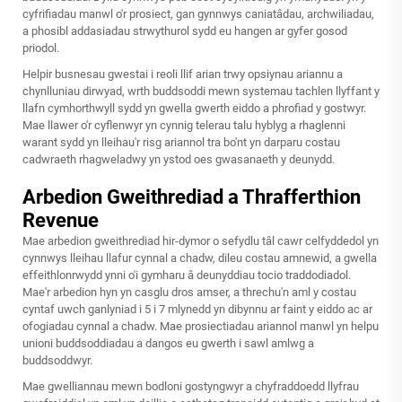
cyfrifiadau manwl o'r prosiect, gan gynnwys caniatâdau, archwiliadau,
a phosibl addasiadau strwythurol sydd eu hangen ar gyfer gosod
priodol.
Helpir busnesau gwestai i reoli llif arian trwy opsiynau ariannu a
chynlluniau dirwyad, wrth buddsoddi mewn systemau tachlen llyffant y
llafn cymhorthwyll sydd yn gwella gwerth eiddo a phrofiad y gostwyr.
Mae llawer o'r cyflenwyr yn cynnig telerau talu hyblyg a rhaglenni
warant sydd yn lleihau'r risg ariannol tra bo'nt yn darparu costau
cadwraeth rhagweladwy yn ystod oes gwasanaeth y deunydd.
Arbedion Gweithrediad a Thrafferthion
Revenue
Mae arbedion gweithrediad hir-dymor o sefydlu tâl cawr celfyddedol yn
cynnwys lleihau llafur cynnal a chadw, dileu costau amnewid, a gwella
effeithlonrwydd ynni o'i gymharu â deunyddiau tocio traddodiadol.
Mae'r arbedion hyn yn casglu dros amser, a threchu'n aml y costau
cyntaf uwch ganlyniad i 5 i 7 mlynedd yn dibynnu ar faint y eiddo ac ar
ofogiadau cynnal a chadw. Mae prosiectiadau ariannol manwl yn helpu
unioni buddsoddiadau a dangos eu gwerth i sawl amlwg a
buddsoddwyr.
Mae gwelliannau mewn bodloni gostyngwyr a chyfraddoedd llyfrau