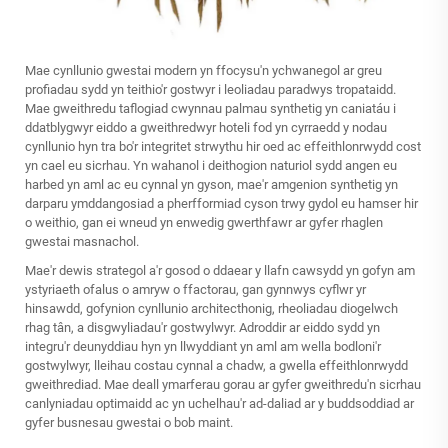
Mae cynllunio gwestai modern yn ffocysu'n ychwanegol ar greu
profiadau sydd yn teithio'r gostwyr i leoliadau paradwys tropataidd.
Mae gweithredu taflogiad cwynnau palmau synthetig yn caniatáu i
ddatblygwyr eiddo a gweithredwyr hoteli fod yn cyrraedd y nodau
cynllunio hyn tra bo'r integritet strwythu hir oed ac effeithlonrwydd cost
yn cael eu sicrhau. Yn wahanol i deithogion naturiol sydd angen eu
harbed yn aml ac eu cynnal yn gyson, mae'r amgenion synthetig yn
darparu ymddangosiad a pherfformiad cyson trwy gydol eu hamser hir
o weithio, gan ei wneud yn enwedig gwerthfawr ar gyfer rhaglen
gwestai masnachol.
Mae'r dewis strategol a'r gosod o ddaear y llafn cawsydd yn gofyn am
ystyriaeth ofalus o amryw o ffactorau, gan gynnwys cyflwr yr
hinsawdd, gofynion cynllunio architecthonig, rheoliadau diogelwch
rhag tân, a disgwyliadau'r gostwylwyr. Adroddir ar eiddo sydd yn
integru'r deunyddiau hyn yn llwyddiant yn aml am wella bodloni'r
gostwylwyr, lleihau costau cynnal a chadw, a gwella effeithlonrwydd
gweithrediad. Mae deall ymarferau gorau ar gyfer gweithredu'n sicrhau
canlyniadau optimaidd ac yn uchelhau'r ad-daliad ar y buddsoddiad ar
gyfer busnesau gwestai o bob maint.