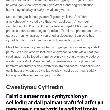
defnydd o'r materion er eu hailbrosesu i gynhyrchu cynhyrchion
newydd, gan leihau cynhyrchu gwastraff a chefnogi ymarferion
busnes cynaliadwy ar hyd y diwydiant gwestai.
Mae technegau lleihau gwastraff gosod yn lleihau'r effaith
amgylcheddol yn ystod gweithgarwch adeiladu tra'n cefnogi
certffeddiad LEED a chynlluniau adeiladu gwyrdd. Mae cynllunio
priodol o deithiau, technegau toriadau effeithlon, a phractisau rhannu
gwastraff yn lleihau'r gofynion ar gyfer dadgymell tra'n uchelhau
cyfraddau defnyddio'r deithiau ar hyd prosiectau gosod.
Mae llifiau o wastr cynnal a chadw o gynhyrchion yn seiliedig ar dail
palmau crafu yn aros yn isel iawn o'i gymharu â deunyddiau naturiol
sydd angen eu hailosod yn aml ac sy'n cynhyrchu swm sylweddol o
wastr organeiddol. Mae'r lleihad hwn mewn wastr yn cyfrannu at
berfformiad amgylcheddol cyffredinol tra bod costau dadleoli yn cael
eu lleihau a phwrpasau cynaliadwyedd yn cael eu cefnogi, sydd yn
bwysig i weithrediadau gostyngol modern.
Cwestiynau Cyffredin
Faint o amser mae cynhyrchion yn
seiliedig ar dail palmau crafu fel arfer yn
para mewn cynefyrdd tywodllyd tropig