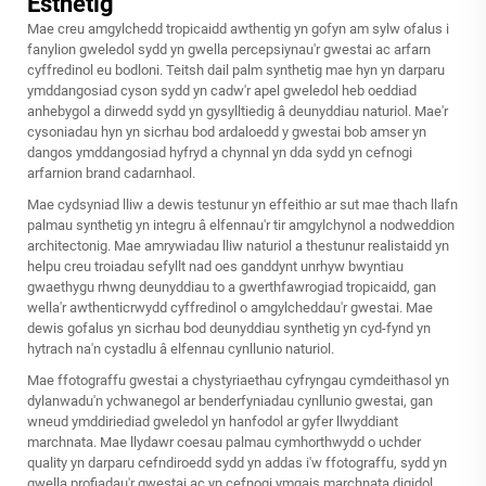
Esthetig
Mae creu amgylchedd tropicaidd awthentig yn gofyn am sylw ofalus i
fanylion gweledol sydd yn gwella percepsiynau'r gwestai ac arfarn
cyffredinol eu bodloni.
Teitsh dail palm synthetig
mae hyn yn darparu
ymddangosiad cyson sydd yn cadw'r apel gweledol heb oeddiad
anhebygol a dirwedd sydd yn gysylltiedig â deunyddiau naturiol. Mae'r
cysoniadau hyn yn sicrhau bod ardaloedd y gwestai bob amser yn
dangos ymddangosiad hyfryd a chynnal yn dda sydd yn cefnogi
arfarnion brand cadarnhaol.
Mae cydsyniad lliw a dewis testunur yn effeithio ar sut mae thach llafn
palmau synthetig yn integru â elfennau'r tir amgylchynol a nodweddion
architectonig. Mae amrywiadau lliw naturiol a thestunur realistaidd yn
helpu creu troiadau sefyllt nad oes ganddynt unrhyw bwyntiau
gwaethygu rhwng deunyddiau to a gwerthfawrogiad tropicaidd, gan
wella'r awthenticrwydd cyffredinol o amgylcheddau'r gwestai. Mae
dewis gofalus yn sicrhau bod deunyddiau synthetig yn cyd-fynd yn
hytrach na'n cystadlu â elfennau cynllunio naturiol.
Mae ffotograffu gwestai a chystyriaethau cyfryngau cymdeithasol yn
dylanwadu'n ychwanegol ar benderfyniadau cynllunio gwestai, gan
wneud ymddiriediad gweledol yn hanfodol ar gyfer llwyddiant
marchnata. Mae llydawr coesau palmau cymhorthwydd o uchder
quality yn darparu cefndiroedd sydd yn addas i'w ffotograffu, sydd yn
gwella profiadau'r gwestai ac yn cefnogi ymgais marchnata digidol.