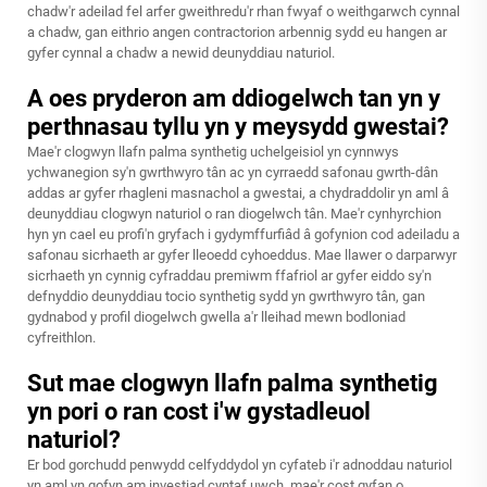
chadw'r adeilad fel arfer gweithredu'r rhan fwyaf o weithgarwch cynnal
a chadw, gan eithrio angen contractorion arbennig sydd eu hangen ar
gyfer cynnal a chadw a newid deunyddiau naturiol.
A oes pryderon am ddiogelwch tan yn y
perthnasau tyllu yn y meysydd gwestai?
Mae'r clogwyn llafn palma synthetig uchelgeisiol yn cynnwys
ychwanegion sy'n gwrthwyro tân ac yn cyrraedd safonau gwrth-dân
addas ar gyfer rhagleni masnachol a gwestai, a chydraddolir yn aml â
deunyddiau clogwyn naturiol o ran diogelwch tân. Mae'r cynhyrchion
hyn yn cael eu profi'n gryfach i gydymffurfiâd â gofynion cod adeiladu a
safonau sicrhaeth ar gyfer lleoedd cyhoeddus. Mae llawer o darparwyr
sicrhaeth yn cynnig cyfraddau premiwm ffafriol ar gyfer eiddo sy'n
defnyddio deunyddiau tocio synthetig sydd yn gwrthwyro tân, gan
gydnabod y profil diogelwch gwella a'r lleihad mewn bodloniad
cyfreithlon.
Sut mae clogwyn llafn palma synthetig
yn pori o ran cost i'w gystadleuol
naturiol?
Er bod gorchudd penwydd celfyddydol yn cyfateb i'r adnoddau naturiol
yn aml yn gofyn am investiad cyntaf uwch, mae'r cost gyfan o