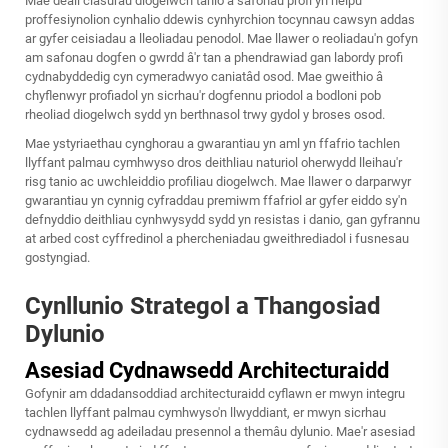
Mae deall clasurau diogelwch tanio a safonau profi yn helpu
proffesiynolion cynhalio ddewis cynhyrchion tocynnau cawsyn addas
ar gyfer ceisiadau a lleoliadau penodol. Mae llawer o reoliadau'n gofyn
am safonau dogfen o gwrdd â'r tan a phendrawiad gan labordy profi
cydnabyddedig cyn cymeradwyo caniatâd osod. Mae gweithio â
chyflenwyr profiadol yn sicrhau'r dogfennu priodol a bodloni pob
rheoliad diogelwch sydd yn berthnasol trwy gydol y broses osod.
Mae ystyriaethau cynghorau a gwarantiau yn aml yn ffafrio tachlen
llyffant palmau cymhwyso dros deithliau naturiol oherwydd lleihau'r
risg tanio ac uwchleiddio profiliau diogelwch. Mae llawer o darparwyr
gwarantiau yn cynnig cyfraddau premiwm ffafriol ar gyfer eiddo sy'n
defnyddio deithliau cynhwysydd sydd yn resistas i danio, gan gyfrannu
at arbed cost cyffredinol a phercheniadau gweithrediadol i fusnesau
gostyngiad.
Cynllunio Strategol a Thangosiad
Dylunio
Asesiad Cydnawsedd Architecturaidd
Gofynir am ddadansoddiad architecturaidd cyflawn er mwyn integru
tachlen llyffant palmau cymhwyso'n llwyddiant, er mwyn sicrhau
cydnawsedd ag adeiladau presennol a themâu dylunio. Mae'r asesiad