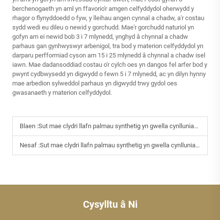
berchenogaeth yn aml yn ffavorio'r amgen celfyddydol oherwydd y
rhagor o flynyddoedd o fyw, y lleihau angen cynnal a chadw, a'r costau
sydd wedi eu dileu o newid y gorchudd. Mae'r gorchudd naturiol yn
gofyn am ei newid bob 3 i 7 mlynedd, ynghyd â chynnal a chadw
parhaus gan gynhwyswyr arbenigol, tra bod y materion celfyddydol yn
darparu perfformiad cyson am 15 i 25 mlynedd â chynnal a chadw isel
iawn. Mae dadansoddiad costau o'r cylch oes yn dangos fel arfer bod y
pwynt cydbwysedd yn digwydd o fewn 5 i 7 mlynedd, ac yn dilyn hynny
mae arbedion sylweddol parhaus yn digwydd trwy gydol oes
gwasanaeth y materion celfyddydol.
Blaen :
Sut mae clydri llafn palmau synthetig yn gwella cynlluniau gwestai tropataidd
Nesaf :
Sut mae clydri llafn palmau synthetig yn gwella cynlluniau gwestai tropataidd
Cysylltu â Ni