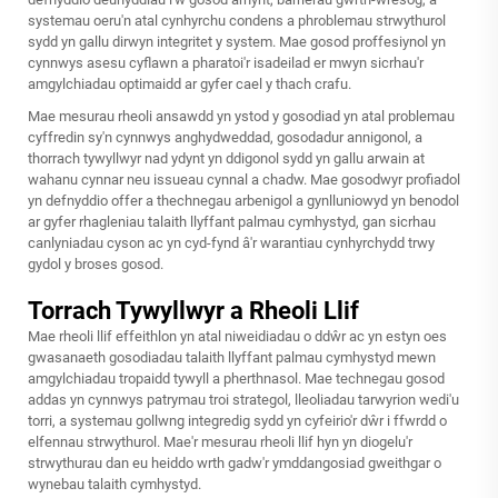
systemau oeru'n atal cynhyrchu condens a phroblemau strwythurol
sydd yn gallu dirwyn integritet y system. Mae gosod proffesiynol yn
cynnwys asesu cyflawn a pharatoi'r isadeilad er mwyn sicrhau'r
amgylchiadau optimaidd ar gyfer cael y thach crafu.
Mae mesurau rheoli ansawdd yn ystod y gosodiad yn atal problemau
cyffredin sy'n cynnwys anghydweddad, gosodadur annigonol, a
thorrach tywyllwyr nad ydynt yn ddigonol sydd yn gallu arwain at
wahanu cynnar neu issueau cynnal a chadw. Mae gosodwyr profiadol
yn defnyddio offer a thechnegau arbenigol a gynlluniowyd yn benodol
ar gyfer rhagleniau talaith llyffant palmau cymhystyd, gan sicrhau
canlyniadau cyson ac yn cyd-fynd â'r warantiau cynhyrchydd trwy
gydol y broses gosod.
Torrach Tywyllwyr a Rheoli Llif
Mae rheoli llif effeithlon yn atal niweidiadau o ddŵr ac yn estyn oes
gwasanaeth gosodiadau talaith llyffant palmau cymhystyd mewn
amgylchiadau tropaidd tywyll a pherthnasol. Mae technegau gosod
addas yn cynnwys patrymau troi strategol, lleoliadau tarwyrion wedi'u
torri, a systemau gollwng integredig sydd yn cyfeirio'r dŵr i ffwrdd o
elfennau strwythurol. Mae'r mesurau rheoli llif hyn yn diogelu'r
strwythurau dan eu heiddo wrth gadw'r ymddangosiad gweithgar o
wynebau talaith cymhystyd.