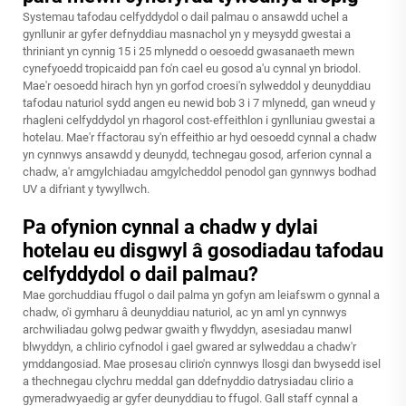
Systemau tafodau celfyddydol o dail palmau o ansawdd uchel a
gynllunir ar gyfer defnyddiau masnachol yn y meysydd gwestai a
thriniant yn cynnig 15 i 25 mlynedd o oesoedd gwasanaeth mewn
cynefyoedd tropicaidd pan fo'n cael eu gosod a'u cynnal yn briodol.
Mae'r oesoedd hirach hyn yn gorfod croesi'n sylweddol y deunyddiau
tafodau naturiol sydd angen eu newid bob 3 i 7 mlynedd, gan wneud y
rhagleni celfyddydol yn rhagorol cost-effeithlon i gynlluniau gwestai a
hotelau. Mae'r ffactorau sy'n effeithio ar hyd oesoedd cynnal a chadw
yn cynnwys ansawdd y deunydd, technegau gosod, arferion cynnal a
chadw, a'r amgylchiadau amgylcheddol penodol gan gynnwys bodhad
UV a difriant y tywyllwch.
Pa ofynion cynnal a chadw y dylai
hotelau eu disgwyl â gosodiadau tafodau
celfyddydol o dail palmau?
Mae gorchuddiau ffugol o dail palma yn gofyn am leiafswm o gynnal a
chadw, o'i gymharu â deunyddiau naturiol, ac yn aml yn cynnwys
archwiliadau golwg pedwar gwaith y flwyddyn, asesiadau manwl
blwyddyn, a chlirio cyfnodol i gael gwared ar sylweddau a chadw'r
ymddangosiad. Mae prosesau clirio'n cynnwys llosgi dan bwysedd isel
a thechnegau clychru meddal gan ddefnyddio datrysiadau clirio a
gymeradwyaedig ar gyfer deunyddiau to ffugol. Gall staff cynnal a