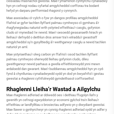
ceisiadau masnachol gwestai. Mae'r ymarferion cynhyrchu cynaliadwy
hyn yn cefnogi nodau cyfartal amgylcheddol corfforau tra bodant
hefyd yn darparu perfformiad rhagorol y cynnyrch.
Mae asesiadau o'r cylch o fyw yn dangos profiliau amgylcheddol
ffafriol ar gyfer tachlen llyffant palmau cymhwyso o'i gymharu â'r
rhagfynegiadau naturiol wrth ystyried effeithiau'r casglu, gofynion
cludo a'r mynediad i'w newid. Mae'r oesoedd gwasanaeth hirach yn
lleihau'r defnydd o deithlun dros amser tra'n eilraddu'r gwastraff
amgylcheddol sy'n gysylltiedig â'r weithgarwyr casglu a newid tachlen
naturiol yn aml.
Mae ystyriaethau'r olwg carbon yn ffafriol i osod tachlen llyffant
palmau cymhwyso oherwydd lleihau gofynion cludo, dileu
gweithgarwyr newid parhaus a gwella effeithlonrwydd ynni mewn
ardaloedd dan gwarant. Mae'r buddiannau amgylcheddol hyn yn cyd-
fynd â chynlluniau cynaliadwyedd sydd yn dod yn bwyafrifol i gestau
gwestai a rhaglenni cyfrifolrwydd gymdeithasol corfforaethol.
Rhaglenni Lleiha’r Wastad a Ailgylchu
Mae rhaglenni adferiad ar ddiwedd oes i deithiau ffugolyn llafn y
gwenith yn cefnogi egwyddorion yr economi gylchol tra'n lleihau'r
effeithiau ar landfylltiau o brosiectau adfywio yn y diwydiant gwestai.
Mae llawer o gynhyrchwyr yn cynnig rhaglenni adferiad sydd yn adfer y