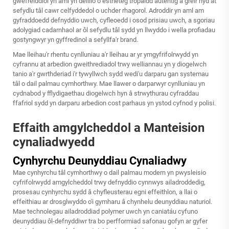
gwefreiddiol yn aml yn deillio o estheteg tropaidd autentig a greir hyd at
sefydlu tâl cawr celfyddedol o uchder rhagorol. Adroddir yn aml am
gyfraddoedd defnyddio uwch, cyfleoedd i osod prisiau uwch, a sgoriau
adolygiad cadarnhaol ar ôl sefydlu tâl sydd yn llwyddo i wella profiadau
gostyngwyr yn gyffredinol a sefyllfa'r brand.
Mae lleihau'r rhentu cynlluniau a'r lleihau ar yr ymgyfrifolrwydd yn
cyfrannu at arbedion gweithrediadol trwy welliannau yn y diogelwch
tanio a'r gwrthderiad i'r tywyllwch sydd wedi'u darparu gan systemau
tâl o dail palmau cymhorthwy. Mae llawer o darparwyr cynlluniau yn
cydnabod y fflydigaethau diogelwch hyn â strwythurau cyfraddau
ffafriol sydd yn darparu arbedion cost parhaus yn ystod cyfnod y polisi.
Effaith amgylcheddol a Manteision
cynaliadwyedd
Cynhyrchu Deunyddiau Cynaliadwy
Mae cynhyrchu tâl cymhorthwy o dail palmau modern yn pwysleisio
cyfrifolrwydd amgylcheddol trwy defnyddio cynnwys ailadroddedig,
prosesau cynhyrchu sydd â chyfleusterau egni effeithlon, a llai o
effeithiau ar drosglwyddo o'i gymharu â chynhelu deunyddiau naturiol.
Mae technolegau ailadroddiad polymer uwch yn caniatáu cyfuno
deunyddiau ôl-defnyddiwr tra bo perfformiad safonau gofyn ar gyfer