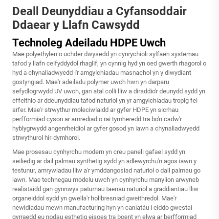
Deall Deunyddiau a Cyfansoddair
Ddaear y Llafn Cawsydd
Technoleg Adeiladu HDPE Uwch
Mae polyethylen o uchder dwysedd yn cynrychioli sylfaen systemau
tafod y llafn celfyddydol rhaglif, yn cynnig hyd yn oed gwerth rhagorol o
hyd a chynaliadwyedd i'r amgylchiadau masnachol yn y diwydiant
gostyngiad. Mae'r adeiladu polymer uwch hwn yn darparu
sefydlogrwydd UV uwch, gan atal colli lliw a diraddio'r deunydd sydd yn
effeithio ar ddeunyddiau tafod naturiol yn yr amgylchiadau tropig fel
arfer. Mae'r strwythur moleciwlaidd ar gyfer HDPE yn sicrhau
perfformiad cyson ar amrediad o rai tymheredd tra bo'n cadw'r
hyblygrwydd angenrheidiol ar gyfer gosod yn iawn a chynaliadwyedd
strwythurol hir-dymhorol.
Mae prosesau cynhyrchu modern yn creu paneli gafael sydd yn
seiliedig ar dail palmau synthetig sydd yn adlewyrchu'n agos iawn y
testunur, amrywiadau lliw a'r ymddangosiad naturiol o dail palmau go
iawn. Mae technegau modelu uwch yn cynhyrchu manylion arwyneb
realistaidd gan gynnwys paturnau taenau naturiol a graddiantiau lliw
organeiddol sydd yn gwella'r hollbresniad gweithredol. Mae'r
newidiadau mewn manufacturing hyn yn caniatáu i eiddo gwestai
gyrraedd eu nodau esthetig eisoes tra boent yn elwa ar berfformiad