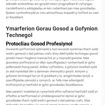
Adroddir amlweithiau am gynydd mewn ymgysylltiad â'r cyfryngau
cymdeithasol a adolygiadau ar-lein cadarnhaol pan mae gosodiadau
llydawr cymhorthwydd yn creu atmosfferau tropaidd yr hoffent eu cael
yn llwyddiant.
Ymarferion Gorau Gosod a Gofynion
Technegol
Protocliau Gosod Profesiynol
Gwarantir perfformiad optimaidd a hyd oesoedd systemau thach sydd
wedi'u gwneud o dail palmau crafu drwy ddefnyddio technegau gosod
priodol mewn rhaglenni masnachol yn y meysydd gwestai. Mae
gosodwyr proffesiynol yn dilyn speciffigiadau'r cynhyrchydd ar gyfer
pellteroedd rhwng paneli, dulliau cyffredinio, a gofynion troelliad sydd
yn atal mynediad dŵr a damwain oherwydd y gwynt. Amrywir y
gofynion technegol hyn yn ôl graddiant y to, amgylchiadau tywyll, a
speciffigiadau penodol y cynnyrch, ac felly mae arbenigedd
broffesiynol yn hanfodol ar gyfer gosodiadau llwyddiannus.
Mae paratoi'r isadeilad yn cynrychioli elfen sylfaenol hanfodol sydd yn
effeithio ar berfformiad a'r ymddangosiad hir-dymor ar gyfer
gosodiadau thach sydd wedi'u gwneud o dail palmau crafu. Mae
defnyddio deunyddiau i'w gosod arnynt, barrierau gwrth-wresog, a