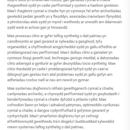
rhagweithiol sydd yn cadw perfformiad y system a haelioni gosteion.
Mae'r rhaglenni cynnal a chadw hyn yn cynnwys fel arfer archwiliadau
gweledol pedair gwaith yn y flwyddyn, asesiadau manwlawn flynyddol,
a phrotocolau ateb sydd yn mynd i weithredu ar unwaith am ddamwain
sydd wedi ei achosi gan yr hinsawdd.
Mae prosesau clirio ar gyfer taflog synthetig o dail palmau yn
canolbwyntio ar gael gwared ar sylwadau a gasglwyd, tyfu
organeiddol, a chyffredinoli amgylcheddol sydd yn gallu effeithio ar
ymddangosiad neu perfformiad. Mae'r dulliau clirio a ganiateir yn
cynnwys llosgi gwerth isel, technegau gwisgo meddal, a datrysiadau
clirio arbenigol a gynllunir ar gyfer deunyddiau tocio synthetig. Mae
clirio rheolaidd yn cadw'r ymddangosiad hyfryd sydd yn cael ei
ddisgwyl gan gestau tra'n atal problemau sydd yn gallu gofyn am
adferiadau costus naill ai neu am newid yn gynnar.
Mae systemau dogfennu'n olrhain gweithgarwch cynnal a chadw,
canlyniadau archwilio, a chynnydd perfformiad sydd yn gwybodaeth i
benderfyniadau cynnal a chadw dyfodol a phlanio cyllid. Mae
cofnodion llawn yn helpu i adnabod patrymau, optimeiddio cynlluniau
cynnal a chadw, a dangos cydymffurfiad â gofynion gwarant yr
cynhyrchydd. Mae'r ymarferion dogfennu hyn yn cefnogi
effeithlonrwydd gweithredu tra'n diogelu'r buddsoddiad sylweddol
mewn systemau taflog synthetig o dail palmau.