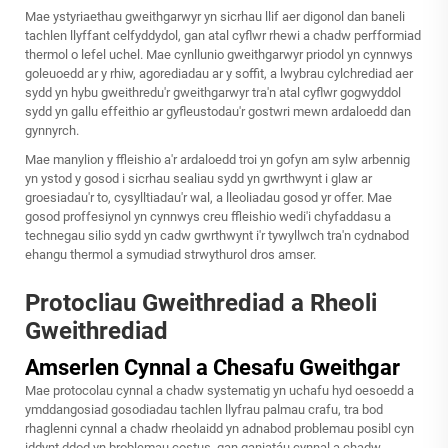
Mae ystyriaethau gweithgarwyr yn sicrhau llif aer digonol dan baneli
tachlen llyffant celfyddydol, gan atal cyflwr rhewi a chadw perfformiad
thermol o lefel uchel. Mae cynllunio gweithgarwyr priodol yn cynnwys
goleuoedd ar y rhiw, agorediadau ar y soffit, a lwybrau cylchrediad aer
sydd yn hybu gweithredu'r gweithgarwyr tra'n atal cyflwr gogwyddol
sydd yn gallu effeithio ar gyfleustodau'r gostwri mewn ardaloedd dan
gynnyrch.
Mae manylion y ffleishio a'r ardaloedd troi yn gofyn am sylw arbennig
yn ystod y gosod i sicrhau sealiau sydd yn gwrthwynt i glaw ar
groesiadau'r to, cysylltiadau'r wal, a lleoliadau gosod yr offer. Mae
gosod proffesiynol yn cynnwys creu ffleishio wedi'i chyfaddasu a
technegau silio sydd yn cadw gwrthwynt i'r tywyllwch tra'n cydnabod
ehangu thermol a symudiad strwythurol dros amser.
Protocliau Gweithrediad a Rheoli
Gweithrediad
Amserlen Cynnal a Chesafu Gweithgar
Mae protocolau cynnal a chadw systematig yn uchafu hyd oesoedd a
ymddangosiad gosodiadau tachlen llyfrau palmau crafu, tra bod
rhaglenni cynnal a chadw rheolaidd yn adnabod problemau posibl cyn
iddynt ddod yn broblemau costus, gan ganiatáu cynnal a chadw