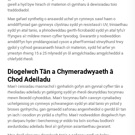
gwell a hyd byw hirach o'r materion o'i gymharu â dewisiadau toio
traddodiadol.
Mae gafael synthetig o ansawdd uchel yn cynnwys sawl haen o
amddiffyniad gan gynnwys clystriau sydd yn resistasol i UV, triniaethau
sydd yn atal tanio, a phriodweddau gwrth-ficrobaidd sydd yn atal tyfu'r
ffyngws a'r mildew mewn cyflwr tywodog. Gwarantir y nodweddion
amddiffyn hyn ymddangosiad cyson a pherfformiad strwythurol trwy
gydol y cyfnod gwasanaeth hirach o'r materion, sydd fel arfer yn
ymestyn rhwng 15 a 25 mlynedd yn ôl amgylchiadau amgylcheddol a
chlefydd rheoli.
Diogelwch Tân a Chymeradwyaeth â
Chod Adeiladu
Mae'r ceisiadau masnachol i gynhalio'n gofyn am gynnal cyflwr tân a
rheoliadau adeiladu yn gatégorig sydd yn rheoli deunyddiau tocynnau
mewn lleoedd cyhoeddus. Mae'r tocynnau llafn cawsyn cynaliadwy
uchelgeisiog yn cynnwys ychwanegion sydd yn atal tanio yn ystod y
broses gynhyrchu, gan gyrraedd safonau angenrheidiol o gwrdd â'r tan
yn iach i osodion yn ystâd a chyffro. Mae'r nodweddion diogelwch hyn
yn darparu hyder i berchennog yr eiddo tra bo'n sicrhau bodloni'r
awdurdodau adeiladu lleol a'r gofynion asiantaethau gwarant.