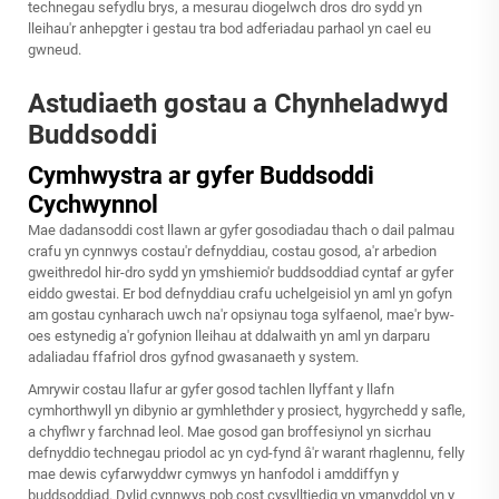
technegau sefydlu brys, a mesurau diogelwch dros dro sydd yn
lleihau'r anhepgter i gestau tra bod adferiadau parhaol yn cael eu
gwneud.
Astudiaeth gostau a Chynheladwyd
Buddsoddi
Cymhwystra ar gyfer Buddsoddi
Cychwynnol
Mae dadansoddi cost llawn ar gyfer gosodiadau thach o dail palmau
crafu yn cynnwys costau'r defnyddiau, costau gosod, a'r arbedion
gweithredol hir-dro sydd yn ymshiemio'r buddsoddiad cyntaf ar gyfer
eiddo gwestai. Er bod defnyddiau crafu uchelgeisiol yn aml yn gofyn
am gostau cynharach uwch na'r opsiynau toga sylfaenol, mae'r byw-
oes estynedig a'r gofynion lleihau at ddalwaith yn aml yn darparu
adaliadau ffafriol dros gyfnod gwasanaeth y system.
Amrywir costau llafur ar gyfer gosod tachlen llyffant y llafn
cymhorthwyll yn dibynio ar gymhlethder y prosiect, hygyrchedd y safle,
a chyflwr y farchnad leol. Mae gosod gan broffesiynol yn sicrhau
defnyddio technegau priodol ac yn cyd-fynd â'r warant rhaglennu, felly
mae dewis cyfarwyddwr cymwys yn hanfodol i amddiffyn y
buddsoddiad. Dylid cynnwys pob cost cysylltiedig yn ymanyddol yn y