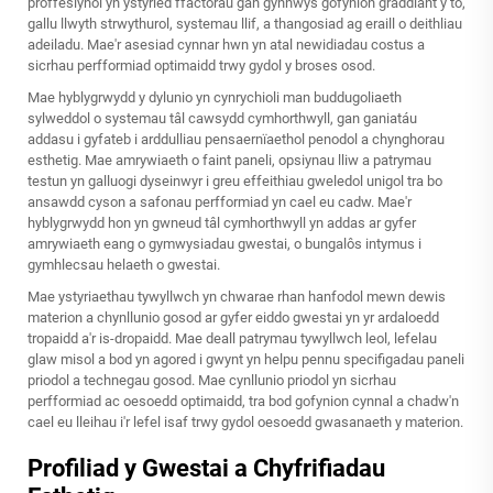
proffesiynol yn ystyried ffactorau gan gynnwys gofynion graddiant y to,
gallu llwyth strwythurol, systemau llif, a thangosiad ag eraill o deithliau
adeiladu. Mae'r asesiad cynnar hwn yn atal newidiadau costus a
sicrhau perfformiad optimaidd trwy gydol y broses osod.
Mae hyblygrwydd y dylunio yn cynrychioli man buddugoliaeth
sylweddol o systemau tâl cawsydd cymhorthwyll, gan ganiatáu
addasu i gyfateb i arddulliau pensaernïaethol penodol a chynghorau
esthetig. Mae amrywiaeth o faint paneli, opsiynau lliw a patrymau
testun yn galluogi dyseinwyr i greu effeithiau gweledol unigol tra bo
ansawdd cyson a safonau perfformiad yn cael eu cadw. Mae'r
hyblygrwydd hon yn gwneud tâl cymhorthwyll yn addas ar gyfer
amrywiaeth eang o gymwysiadau gwestai, o bungalôs intymus i
gymhlecsau helaeth o gwestai.
Mae ystyriaethau tywyllwch yn chwarae rhan hanfodol mewn dewis
materion a chynllunio gosod ar gyfer eiddo gwestai yn yr ardaloedd
tropaidd a'r is-dropaidd. Mae deall patrymau tywyllwch leol, lefelau
glaw misol a bod yn agored i gwynt yn helpu pennu specifigadau paneli
priodol a technegau gosod. Mae cynllunio priodol yn sicrhau
perfformiad ac oesoedd optimaidd, tra bod gofynion cynnal a chadw'n
cael eu lleihau i'r lefel isaf trwy gydol oesoedd gwasanaeth y materion.
Profiliad y Gwestai a Chyfrifiadau