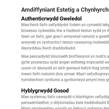
Amdiffyniant Estetig a Chynhyrch
Authenticrwydd Gweledol
Mae llwch llafn celfyddydol fodern yn cyrraedd teb
brosesau cydweddu lliw a hadleoli testun sydd yn rh
fewn un llafn, gan greu'r amrywiad naturiol a gweit
arwyneb yn cynhyrchu'r testun caswynog nodweddi
deunyddiau llwch draddodiadol.
Mae pencadlydd tirluniaeth broffesiynol yn nodi'n 
gyfer prosiectau sydd angen estheteg tropicaidd 
cyson o'r deunydd yn eich gwneud hefyd rhag ymd
mewn llafn naturiol dros amser. Mae'r sefydlogrwyd
hymdrechion cynllunio a gynlluniwyd arnynt trwy 
Hyblygrwydd Gosod
Mae systemau llafn cawsydd o blanhigion celfyddy
pensaernïaethol, o ddyluniadau bale traddodiadol 
Mae'r priodweddau ysgafn yn lleihau'r gofynion llw