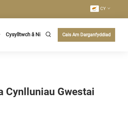
CY
Cysylltwch â Ni
Cais Am Darganfyddiad
a Cynlluniau Gwestai