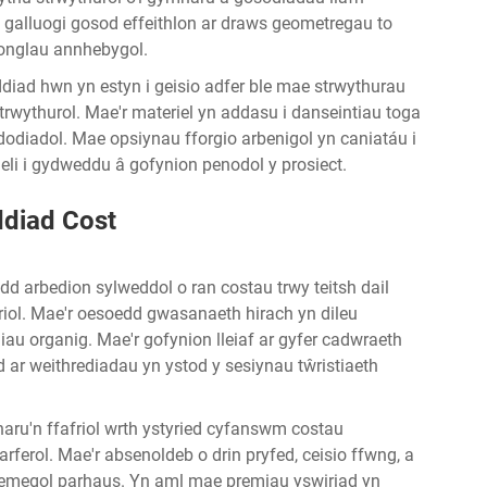
alluogi gosod effeithlon ar draws geometregau to
onglau annhebygol.
iad hwn yn estyn i geisio adfer ble mae strwythurau
rwythurol. Mae'r materiel yn addasu i danseintiau toga
dodiadol. Mae opsiynau fforgio arbenigol yn caniatáu i
eli i gydweddu â gofynion penodol y prosiect.
diad Cost
d arbedion sylweddol o ran costau trwy
teitsh dail
riol. Mae'r oesoedd gwasanaeth hirach yn dileu
u organig. Mae'r gofynion lleiaf ar gyfer cadwraeth
iad ar weithrediadau yn ystod y sesiynau tŵristiaeth
ru'n ffafriol wrth ystyried cyfanswm costau
ferol. Mae'r absenoldeb o drin pryfed, ceisio ffwng, a
 cemegol parhaus. Yn aml mae premiau yswiriad yn