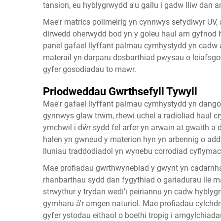
tansion, eu hyblygrwydd a'u gallu i gadw lliw dan 
Mae'r matrics polimeirig yn cynnwys sefydlwyr UV, 
dirwedd oherwydd bod yn y goleu haul am gyfnod 
panel gafael llyffant palmau cymhystydd yn cadw
materail yn darparu dosbarthiad pwysau o leiafsgo
gyfer gosodiadau to mawr.
Priodweddau Gwrthsefyll Tywyll
Mae'r gafael llyffant palmau cymhystydd yn dangos 
gynnwys glaw trwm, rhewi uchel a radioliad haul cr
ymchwil i dŵr sydd fel arfer yn arwain at gwaith a di
halen yn gwneud y materion hyn yn arbennig o add
lluniau traddodiadol yn wynebu corrodiad cyflymac
Mae profiadau gwrthwynebiad y gwynt yn cadarnha
rhanbarthau sydd dan fygythiad o gariadurau lle m
strwythur y trydan wedi'i peiriannu yn cadw hyblygr
gymharu â'r amgen naturiol. Mae profiadau cylchd
gyfer ystodau eithaol o boethi tropig i amgylchia