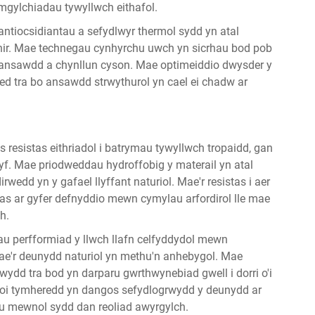
amgylchiadau tywyllwch eithafol.
antiocsidiantau a sefydlwyr thermol sydd yn atal
hir. Mae technegau cynhyrchu uwch yn sicrhau bod pob
 ansawdd a chynllun cyson. Mae optimeiddio dwysder y
ed tra bo ansawdd strwythurol yn cael ei chadw ar
resistas eithriadol i batrymau tywyllwch tropaidd, gan
yf. Mae priodweddau hydroffobig y materail yn atal
rwedd yn y gafael llyffant naturiol. Mae'r resistas i aer
as ar gyfer defnyddio mewn cymylau arfordirol lle mae
h.
u perfformiad y llwch llafn celfyddydol mewn
ae'r deunydd naturiol yn methu'n anhebygol. Mae
wydd tra bod yn darparu gwrthwynebiad gwell i dorri o'i
roi tymheredd yn dangos sefydlogrwydd y deunydd ar
dau mewnol sydd dan reoliad awyrgylch.