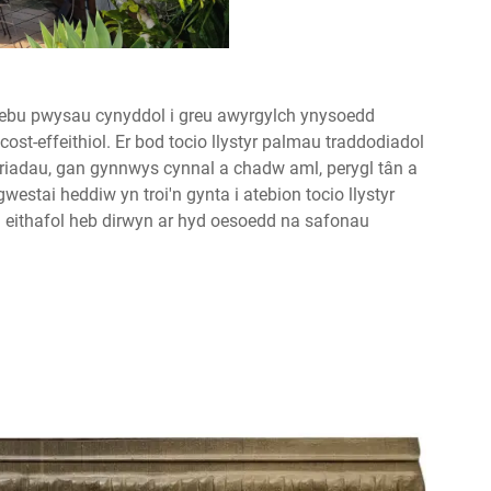
ebu pwysau cynyddol i greu awyrgylch ynysoedd
st-effeithiol. Er bod tocio llystyr palmau traddodiadol
eriadau, gan gynnwys cynnal a chadw aml, perygl tân a
estai heddiw yn troi'n gynta i atebion tocio llystyr
 eithafol heb dirwyn ar hyd oesoedd na safonau