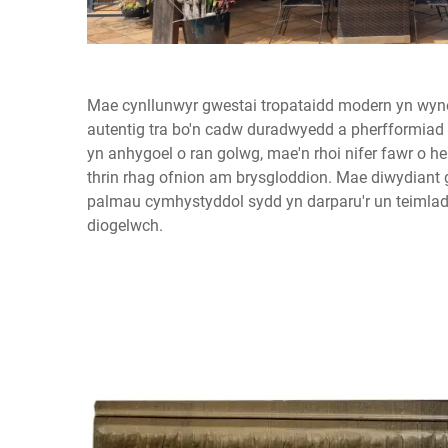
Mae cynllunwyr gwestai tropataidd modern yn wyn
autentig tra bo'n cadw duradwyedd a pherfformiad co
yn anhygoel o ran golwg, mae'n rhoi nifer fawr o h
thrin rhag ofnion am brysgloddion. Mae diwydiant gw
palmau cymhystyddol sydd yn darparu'r un teimlad
diogelwch.