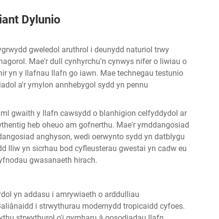
iant Dylunio
ygrwydd gweledol aruthrol i deunydd naturiol trwy
agorol. Mae'r dull cynhyrchu'n cynwys nifer o liwiau o
hir yn y llafnau llafn go iawn. Mae technegau testunio
adol a'r ymylon annhebygol sydd yn pennu
aml gwaith y llafn cawsydd o blanhigion celfyddydol ar
awthentig heb oheuo am gofnerthu. Mae'r ymddangosiad
dangosiad anghyson, wedi oerwynto sydd yn datblygu
d lliw yn sicrhau bod cyfleusterau gwestai yn cadw eu
gyfnodau gwasanaeth hirach.
dol yn addasu i amrywiaeth o arddulliau
Baliânaidd i strwythurau modernydd tropicaidd cyfoes.
ythu strwythurol o'i gymharu â gosodiadau llafn