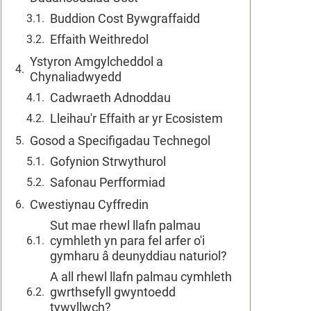
Buddion Cost Bywgraffaidd
Effaith Weithredol
Ystyron Amgylcheddol a
Chynaliadwyedd
Cadwraeth Adnoddau
Lleihau'r Effaith ar yr Ecosistem
Gosod a Specifigadau Technegol
Gofynion Strwythurol
Safonau Perfformiad
Cwestiynau Cyffredin
Sut mae rhewl llafn palmau
cymhleth yn para fel arfer o'i
gymharu â deunyddiau naturiol?
A all rhewl llafn palmau cymhleth
gwrthsefyll gwyntoedd
tywyllwch?