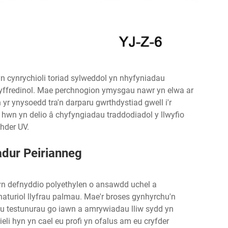
n cynrychioli toriad sylweddol yn nhyfyniadau
chyffredinol. Mae perchnogion ymysgau nawr yn elwa ar
yr ynysoedd tra'n darparu gwrthdystiad gwell i'r
 hwn yn delio â chyfyngiadau traddodiadol y llwyfio
hder UV.
adur Peirianneg
yn defnyddio polyethylen o ansawdd uchel a
turiol llyfrau palmau. Mae'r broses gynhyrchu'n
u testunurau go iawn a amrywiadau lliw sydd yn
li hyn yn cael eu profi yn ofalus am eu cryfder