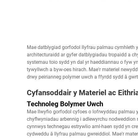
Mae datblygiad gorfodol llyfrau palmau cymhleth y
architecturaidd ar gyfer datblygiadau tropaidd a 
systemau toio sydd yn dal yr haeddiannau o fyw yn 
tywyllwch a byw-oes hirach. Mae'r materiel newydd
drwy peirianneg polymer uwch a ffyrdd sydd â gwrt
Cyfansoddair y Materiel ac Eithri
Technoleg Bolymer Uwch
Mae llwyfio gorfodol cyfoes o lofrwyddau palmau 
chyflwyniadau arbennig i adlewyrchu nodweddion na
cynnwys technegau estrywlio aml-haen sydd yn cre
cydweddu â llyfrau palmau gwreiddiol. Mae'r materie