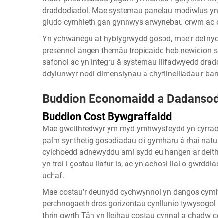
draddodiadol. Mae systemau panelau modiwlus yn g
gludo cymhleth gan gynnwys arwynebau crwm ac 
Yn ychwanegu at hyblygrwydd gosod, mae'r defnydd
presennol angen themâu tropicaidd heb newidion st
safonol ac yn integru â systemau llifadwyedd drad
ddylunwyr nodi dimensiynau a chyflinelliadau'r ban
Buddion Economaidd a Dadansod
Buddion Cost Bywgraffaidd
Mae gweithredwyr ym myd ymhwysfeydd yn cyrraed
palm synthetig
gosodiadau o'i gymharu â rhai natu
cylchoedd adnewyddu aml sydd eu hangen ar deithia
yn troi i gostau llafur is, ac yn achosi llai o gwrdd
uchaf.
Mae costau'r deunydd cychwynnol yn dangos cymha
perchnogaeth dros gorizontau cynllunio tywysogol ar
thrin gwrth Tân yn lleihau costau cynnal a chadw