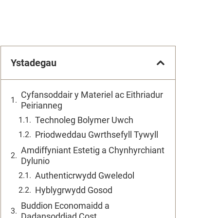
Ystadegau
Cyfansoddair y Materiel ac Eithriadur
Peirianneg
Technoleg Bolymer Uwch
Priodweddau Gwrthsefyll Tywyll
Amdiffyniant Estetig a Chynhyrchiant
Dylunio
Authenticrwydd Gweledol
Hyblygrwydd Gosod
Buddion Economaidd a
Dadansoddiad Cost