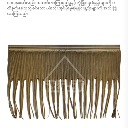
ပေးနေသော်လည်း အသက်တာကြာရှည်မှုနှင့် လုံခြုံရေးစံနှုန်းများကို မ
ထိခိုက်စေသည့် စင်သော ပန်းသုံး အုပ်ဖုံးမှုဖြေရှင်းနည်းများကို အသုံးပြု
လာကြသည်။