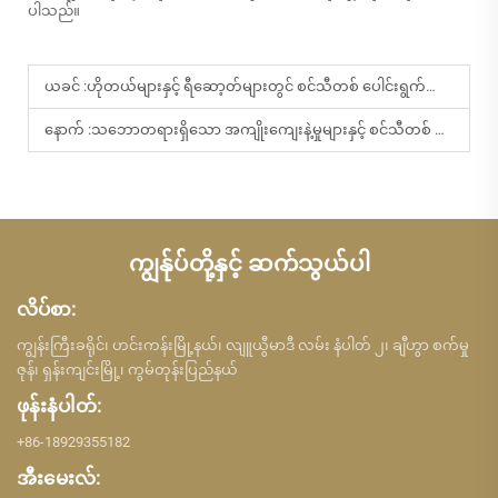
ပါသည်။
ယခင် :
ဟိုတယ်များနှင့် ရီဆော့တ်များတွင် စင်သီတစ် ပေါင်းရွက်ခေါင်မှုပ်ခေါင်းအသုံးပြုရာတွင် အကောင်းဆုံး လက်တွေ့ကျသော နည်းလမ်းများ
နောက် :
သဘောတရားရှိသော အကျိုးကျေးနဲ့မှုများနှင့် စင်သီတစ် ပေါင်းလွှာခြောက်သည့် အမျှင်များ၏ ဈေးကွက်လေ့ကျင့်ခန်းများ
ကျွန်ုပ်တို့နှင့် ဆက်သွယ်ပါ
လိပ်စာ:
ကျွန်းကြီးခရိုင်၊ ဟင်းကန်းမြို့နယ်၊ လျူယွီမာဒီ လမ်း နံပါတ် ၂၊ ချီဟွာ စက်မှု
ဇုန်၊ ရှန်းကျင်းမြို့၊ ကွမ်တုန်းပြည်နယ်
ဖုန်းနံပါတ်:
+86-18929355182
အီးမေးလ်: