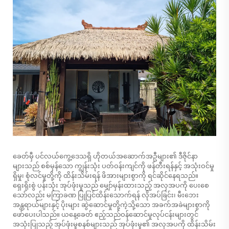
ခေတ်မှီ ပင်လယ်ကွေ့ဒေသရှိ ဟိုတယ်အဆောက်အဦများ၏ ဒီဇိုင်နာ
များသည် စစ်မှန်သော ကျွန်းသုံး ပတ်ဝန်းကျင်ကို ဖန်တီးရန်နှင့် အသုံးဝင်မှု
ရှိမှု၊ စုံလင်မှုတို့ကို ထိန်းသိမ်းရန် ဖိအားများစွာကို ရင်ဆိုင်နေရသည်။
ရှေးရိုးစွဲ ပန်းသုံး အုပ်ဖုံးမှုသည် မျှော်မှန်းထားသည့် အလှအပကို ပေးစေ
သော်လည်း မကြာခဏ ပြုပြင်ထိန်းသောက်ရန် လိုအပ်ခြင်း၊ မီးဘေး
အန္တရာယ်များနှင့် ပိုးများ ဆွဲဆောင်မှုတို့ကဲ့သို့သော အခက်အခဲများစွာကို
ဖော်ပေးပါသည်။ ယနေ့ခေတ် ဧည့်သည်ဝန်ဆောင်မှုလုပ်ငန်းများတွင်
အသုံးပြုသည့် အုပ်ဖုံးမှုစနစ်များသည် အုပ်ဖုံးမှု၏ အလှအပကို ထိန်းသိမ်း