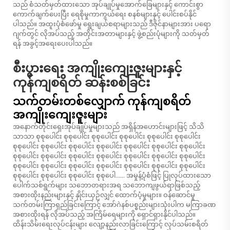
သည် စံသတ်မှတ်ထားသော အုပ်ချုပ်မှုအောက်ခြေများနှင့် ကောင်းစွာ
ကောက်ချက်ပေးပြီး ရေစိုမှုကာကွယ်ရေး စနစ်များနှင့် ပေါင်းစပ်နိုင်
ပါသည်။ အထူးပုံစံဖော်မှု ရွေးချယ်စရာများသည် ဒီဇိုင်နာများအား ပရော
ဂျက်တွင် လိုအပ်သည့် အတိုင်းအတာများနှင့် ဖွဲ့စည်းပုံများကို သတ်မှတ်
ရန် အခွင့်အရေးပေးပါသည်။
စီးပွားရေး အကျိုးကျေးဇူးများနှင့်
ကုန်ကျစရိတ် ဆန်းစစ်ခြင်း
သက်တမ်းတစ်လျှောက် ကုန်ကျစရိတ်
အကျိုးကျေးဇူးများ
အနောက်တိုင်းရှေးအုပ်ချုပ်မှုများသည် အရှိန်အဟောင်းများဖြင့် သိသိ
သာသာ စုစုပေါင်း စုစုပေါင်း စုစုပေါင်း စုစုပေါင်း စုစုပေါင်း စုစုပေါင်း
စုစုပေါင်း စုစုပေါင်း စုစုပေါင်း စုစုပေါင်း စုစုပေါင်း စုစုပေါင်း စုစုပေါင်း
စုစုပေါင်း စုစုပေါင်း စုစုပေါင်း စုစုပေါင်း စုစုပေါင်း စုစုပေါင်း စုစုပေါင်း
စုစုပေါင်း စုစုပေါင်း စုစုပေါင်း စုစုပေါင်း စုစုပေါင်း စုစုပေါင်း စုစုပေါင်း
စုစုပေါင်း စုစုပေါင်း စုစုပေါင်း စုစုပေါ......
အမှုန့်ပုံစံဖြင့် ပြုလုပ်ထားသော
ပေါက်သစ်ရွက်များ
သဘောတရားအရ သဘောကျဖွယ်ရာဖြစ်သည့်
အစားထိုးနည်းများနှင့် နှိုင်းယှဉ်လျှင် ထောက်ပံ့မှုများ။ ဝန်ဆောင်မှု
သက်တမ်းကြာရှည်ခြင်းကြောင့် အော်ဂဲနစ်ပစ္စည်းများသုံးပါက မကြာခဏ
အစားထိုးရန် လိုအပ်သည့် အကြိမ်ရေများကို ရှောင်ရှားနိုင်ပါသည်။
ထိန်းသိမ်းရေးလုပ်ငန်းများ လျော့နည်းလာခြင်းကြောင့် လုပ်သမ်းစရိတ်