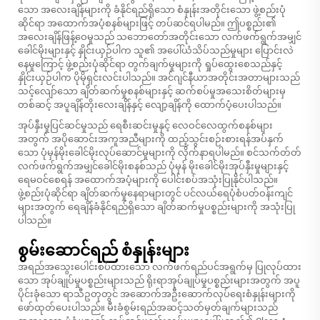
သော အလေးချိန်များကို ခံနိုင်ရည်ရှိသော စံနှုန်းအတိုင်းသော ဖွဲ့စည်းပုံ
ဆိုင်ရာ အထောက်အပံ့စနစ်များဖြင့် တပ်ဆင်ရပါမည်။ ဤပစ္စည်း၏
အလေးချိန်ဖြန့်ဝေမှုသည် သဘောတော်အတိုင်းသော လက်ဖက်ရွက်အမျှင်
ခေါင်မိုးများနှင့် နှိုင်းယှဉ်ပါက သူ၏ အပေါ်ယံသိပ်သည်မှုများ ပြောင်းလဲ
နေမှုကြောင့် ဖွဲ့စည်းပုံဆိုင်ရာ တွက်ချက်မှုများကို ရှုပ်ထွေးစေသည်နှင့်
နှိုင်းယှဉ်ပါက ပိုမိုရှင်းလင်းပါသည်။ အင်ဂျင်နီယာအတိုင်းအတာများသည်
သင့်လျော်သော ချိတ်ဆက်မှုစနစ်များနှင့် ဆက်စပ်မှုအသေးစိတ်များမှ
တစ်ဆင့် အပူချိန်တိုးလေးချိန်နှင့် လျော့ချိန်ကို ထောက်ပံ့ပေးပါသည်။
အုပ်နှီးမှုပြင်ဆင်မှုသည် ရေစီးဆင်းမှုနှင့် လေဝင်လေထွက်စနစ်များ
အတွက် အပိုဆောင်းအကူအညီများကို ထည့်သွင်းစဉ်းစားရန်အပ်နှက်
သော ပုံမှန်မိုးခေါင်မိုးလုပ်ဆောင်မှုများကို လိုက်နာရပါမည်။ စင်သက်တ်တ်
လက်ဖက်ရွက်အမျှင်ခေါင်မိုးစနစ်သည် ပုံမှန် မိုးခေါင်မိုးအုပ်နှီးမှုများနှင့်
ရေမဝင်စေရန် အထောက်အပံ့များကို ပေါင်းစပ်အသုံးပြုနိုင်ပါသည်။
ဖွဲ့စည်းပုံဆိုင်ရာ ချိတ်ဆက်မှုနေရာများတွင် ပင်လယ်ရေပုံစံပတ်ဝန်းကျင်
များအတွက် ရေချိန်ခံနိုင်ရည်ရှိသော ချိတ်ဆက်မှုပစ္စည်းများကို အသုံးပြု
ပါသည်။
စွမ်းဆောင်ရည် စံနှုန်းများ
အရည်အသွေးပေါင်းစပ်ထားသော လက်ဖက်ရည်ပင်အရွက်မှ ပြုလုပ်ထား
သော အုပ်ချုပ်မှုပစ္စည်းများသည် ရိုးရာအုပ်ချုပ်မှုပစ္စည်းများအတွက် အပူ
ပိုင်းခုံသော ရာသီဥတုတွင် အဆောက်အဦးဆောက်လုပ်ရေးစံနှုန်းများကို
ဖော်ထုတ်ပေးပါသည်။ မီးခံစွမ်းရည်အဆင့်သတ်မှတ်ချက်များသည်