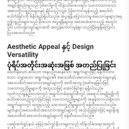
အမျှင်ဖွဲ့စည်းမှုသည် ပုံစံပေါ်မှုကို ထိန်းသိမ်းပေးရင်း သဘောထားသော
အစားထိုးပစ္စည်းများနှင့် နှိုင်းယှဉ်လျှင် ပိုမိုကောင်းမွန်သည့် အပေါက်
ပေါက်ခြင်းကို ခံနိုင်ရည်ရှိပါသည်။ အပူချိန် ပြောင်းလဲမှု စမ်းသပ်မှုများအရ
ဤပစ္စည်းများသည် မိုးသော အပူချိန်များမှ အအေးခံထားသည့် အတွင်း
ပိုင်း ပတ်ဝန်းကျင်များအထိ အလွန်ကောင်းမွန်စွာ တည်ငြိမ်မှုရှိကြောင်း
ပြသပေးပါသည်။
Aesthetic Appeal နှင့် Design
Versatility
ပုံရိပ်အတိုင်းအဆုံးအဖြစ် အတည်ပြုခြင်း
ခေတ်မှီသော စင်သော အနုပညာဆန်သော အရွက်များဖြင့် ဖန်တီးထား
သော သမ္မာသော အရွက်များ၏ အသေးစိတ်အသောင်းအရောင်များနှင့်
အသေးစိတ်အသောင်းအမျှင်များကို အတိအကျ ပုံဖော်နေခြင်းဖြင့်
သဘောတူညီမှုများကို အထူးသဖြင့် အောင်မြင်စွာ ရရှိပါသည်။
ထုတ်လုပ်မှုနည်းလမ်းတွင် အရွက်တစ်ခုချင်းစီတွင် အရောင်အမျိုးမျိုးကို
ပေါင်းစပ်ထည့်သွင်းခြင်းဖြင့် သဘောတူညီမှုများကို အမှန်တကယ်ရှိသော
အရွက်များတွင် တွေ့ရသည့် သဘောတူညီမှုများကို ဖန်တီးပေးပါသည်။
မျက်နှာပုံအသေးစိတ်အသောင်းအမျှင်များကို အသုံးပြုခြင်းဖြင့် ရှေးရိုးစွဲ
အသေးစိတ်အသောင်းအမျှင်များကို ဖန်တီးပေးပါသည်။
ပရော်ဖက်ရှင်နယ် မြေပုံအင်ဂျင်နီယာများသည် ထိန်းသိမ်းရေးအတွက်