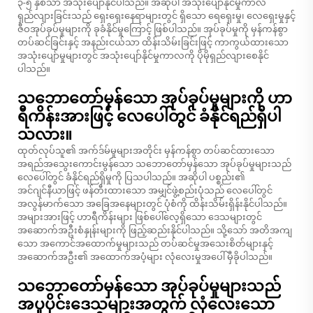
၃-၅ နှစ်သာ အသုံးပျော်နိုင်ပါသည်။ အဆိုပါ အသုံးပျော်နိုင်မှုကာလ
ရှည်လျားခြင်းသည် ရှေးရှေးနေရာများတွင် ရှိသော ရေရှေးမှု၊ လေရှေးမှုနှင့်
ဇီဝအုပ်ခုပ်မှုများကို ခုခံနိုင်မှုကြောင့် ဖြစ်ပါသည်။ အုပ်ခုပ်မှုကို မှန်ကန်စွာ
တပ်ဆင်ခြင်းနှင့် အနည်းငယ်သာ ထိန်းသိမ်းခြင်းဖြင့် ကာကွယ်ထားသော
အသုံးပျော်မှုများတွင် အသုံးပျော်နိုင်မှုကာလကို ပိုမိုရှည်လျားစေနိုင်
ပါသည်။
သဘောတော်မှန်သော အုပ်ခုပ်မှုများကို ဟာ
ရီကိန်းအားဖြင့် လေပေါ်တွင် ခံနိုင်ရည်ရှိပါ
သလား။
ထုတ်လုပ်သူ၏ အက်ဒ်မ်မှုများအတိုင်း မှန်ကန်စွာ တပ်ဆင်ထားသော
အရည်အသွေးကောင်းမွန်သော သဘောတော်မှန်သော အုပ်ခုပ်မှုများသည်
လေပေါ်တွင် ခံနိုင်ရည်ရှိမှုကို ပြသပါသည်။ အဆိုပါ ပစ္စည်း၏
အင်ဂျင်နီယာဖြင့် ဖန်တီးထားသော အမျှင်ဖွဲ့စည်းပုံသည် လေပေါ်တွင်
အလွန်မာက်သော အခြေအနေများတွင် ပုံစံကို ထိန်းသိမ်းရှိန်းနိုင်ပါသည်။
အများအားဖြင့် ဟာရီကိန်းများ ဖြစ်ပေါ်လေ့ရှိသော ဒေသများတွင်
အဆောက်အဦးစံနှုန်းများကို ဖြည့်ဆည်းနိုင်ပါသည်။ သို့သော် အတိအကျ
သော အကောင်အထောက်မှုများသည် တပ်ဆင်မှုအသေးစိတ်များနှင့်
အဆောက်အဦး၏ အထောက်အပံ့များ လုံလေးမှုအပေါ် မှီခိုပါသည်။
သဘောတော်မှန်သော အုပ်ခုပ်မှုများသည်
အပူပိုင်းဒေသများအတွက် လုံလေးသော