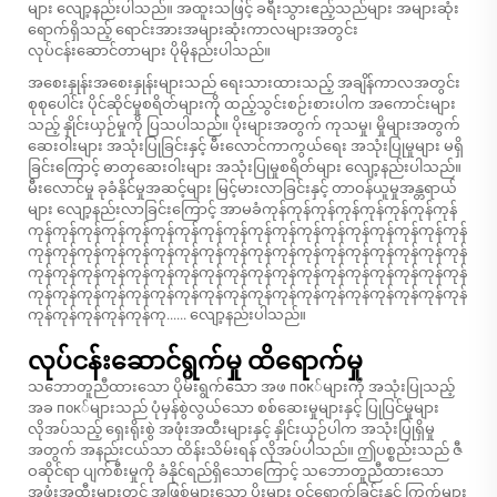
များ လျော့နည်းပါသည်။ အထူးသဖြင့် ခရီးသွားဧည့်သည်များ အများဆုံး
ရောက်ရှိသည့် ရောင်းအားအများဆုံးကာလများအတွင်း
လုပ်ငန်းဆောင်တာများ ပိုမိုနည်းပါသည်။
အစေးနှုန်းအစေးနှုန်းများသည် ရေးသားထားသည့် အချိန်ကာလအတွင်း
စုစုပေါင်း ပိုင်ဆိုင်မှုစရိတ်များကို ထည့်သွင်းစဉ်းစားပါက အကောင်းများ
သည့် နှိုင်းယှဉ်မှုကို ပြသပါသည်။ ပိုးများအတွက် ကုသမှု၊ မှိုများအတွက်
ဆေးဝါးများ အသုံးပြုခြင်းနှင့် မီးလောင်ကာကွယ်ရေး အသုံးပြုမှုများ မရှိ
ခြင်းကြောင့် ဓာတုဆေးဝါးများ အသုံးပြုမှုစရိတ်များ လျော့နည်းပါသည်။
မီးလောင်မှု ခုခံနိုင်မှုအဆင့်များ မြင့်မားလာခြင်းနှင့် တာဝန်ယူမှုအန္တရာယ်
များ လျော့နည်းလာခြင်းကြောင့် အာမခံကုန်ကုန်ကုန်ကုန်ကုန်ကုန်ကုန်ကုန်
ကုန်ကုန်ကုန်ကုန်ကုန်ကုန်ကုန်ကုန်ကုန်ကုန်ကုန်ကုန်ကုန်ကုန်ကုန်ကုန်ကုန်ကုန်
ကုန်ကုန်ကုန်ကုန်ကုန်ကုန်ကုန်ကုန်ကုန်ကုန်ကုန်ကုန်ကုန်ကုန်ကုန်ကုန်ကုန်ကုန်
ကုန်ကုန်ကုန်ကုန်ကုန်ကုန်ကုန်ကုန်ကုန်ကုန်ကုန်ကုန်ကုန်ကုန်ကုန်ကုန်ကုန်ကုန်
ကုန်ကုန်ကုန်ကုန်ကုန်ကုန်ကုန်ကုန်ကုန်ကုန်ကုန်ကုန်ကုန်ကုန်ကုန်ကုန်ကုန်ကုန်
ကုန်ကုန်ကုန်ကုန်ကုန်ကု...... လျော့နည်းပါသည်။
လုပ်ငန်းဆောင်ရွက်မှု ထိရောက်မှု
သဘောတူညီထားသော ပိုမ်းရွက်သော အဖ пок်များကို အသုံးပြုသည့်
အခ пок်များသည် ပုံမှန်စွဲလွယ်သော စစ်ဆေးမှုများနှင့် ပြုပြင်မှုများ
လိုအပ်သည့် ရှေးရိုးစွဲ အဖုံးအထီးများနှင့် နှိုင်းယှဉ်ပါက အသုံးပြုရှိမှု
အတွက် အနည်းငယ်သာ ထိန်းသိမ်းရန် လိုအပ်ပါသည်။ ဤပစ္စည်းသည် ဇီ
ဝဆိုင်ရာ ပျက်စီးမှုကို ခံနိုင်ရည်ရှိသောကြောင့် သဘောတူညီထားသော
အဖုံးအထီးများတွင် အဖြစ်များသော ပိုးများ ဝင်ရောက်ခြင်းနှင့် ကြွက်များ