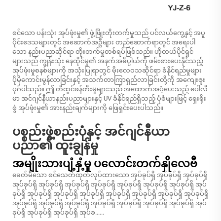
စင်သော ပန်းသုံး အုပ်ဖုံးမှု၏ ဖွံ့ဖြိုးတိုးတက်မှုသည် ပင်လယ်ကွေ့နှင့် အပူ
ပိုင်းဒေသများတွင် အဆောက်အဦများ တည်ဆောက်ရာတွင် အရေးပါ
သော နည်းပညာဆိုင်ရာ တိုးတက်မှုတစ်ရပ်ဖြစ်သည်။ ဟိုတယ်ပိုင်ရှင်
များသည် ကျွန်းသုံး နေထိုင်မှု၏ အနက်အဓိပ္ပါယ်ကို ဖမ်းစားပေးနိုင်သည့်
အုပ်ဖုံးမှုစနစ်များကို အသုံးပြုရာတွင် မိုးလေဝသဆိုင်ရာ ခံနိုင်ရည်မှုများ
ပိုမိုကောင်းမွန်လာခြင်းနှင့် အသက်တာကြာရှည်လာခြင်းတို့ကို အကျေးဇူး
ပုဂ်ပါသည်။ ဤ တီထွင်ဖန်တီးမှုများသည် အထောက်အပံ့ပေးသည့် ပေါလီ
မာ အင်ဂျင်နီယာနည်းပညာများနှင့် UV ခံနိုင်ရည်ရှိသည့် ပုံစံများဖြင့် ရှေးရိုး
စွဲ အုပ်ဖုံးမှု၏ အားနည်းချက်များကို ဖြေရှင်းပေးပါသည်။
ပစ္စည်းဖွဲ့စည်းပုံနှင့် အင်ဂျင်နီယာ
ပညာ၏ ထူးချွန်မှု
အမျိုးသားပျံ့နှံ့မှု ပလောင်းတက်နှိုလေဗီ
ခေတ်မီသော စင်သေတ်ထုတ်လုပ်ထားသော အုပ်ခုပ်ရှိ အုပ်ခုပ်ရှိ အုပ်ခုပ်ရှိ
အုပ်ခုပ်ရှိ အုပ်ခုပ်ရှိ အုပ်ခုပ်ရှိ အုပ်ခုပ်ရှိ အုပ်ခုပ်ရှိ အုပ်ခုပ်ရှိ အုပ်ခုပ်ရှိ အုပ်
ခုပ်ရှိ အုပ်ခုပ်ရှိ အုပ်ခုပ်ရှိ အုပ်ခုပ်ရှိ အုပ်ခုပ်ရှိ အုပ်ခုပ်ရှိ အုပ်ခုပ်ရှိ အုပ်ခုပ်ရှိ
အုပ်ခုပ်ရှိ အုပ်ခုပ်ရှိ အုပ်ခုပ်ရှိ အုပ်ခုပ်ရှိ အုပ်ခုပ်ရှိ အုပ်ခုပ်ရှိ အုပ်ခုပ်ရှိ အုပ်
ခုပ်ရှိ အုပ်ခုပ်ရှိ အုပ်ခုပ်ရှိ အုပ်ခ......