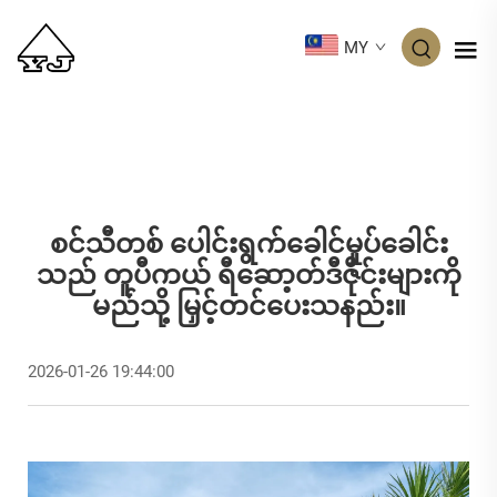
MY
စင်သီတစ် ပေါင်းရွက်ခေါင်မှုပ်ခေါင်း
သည် တူပီကယ် ရီဆော့တ်ဒီဇိုင်းများကို
မည်သို့ မြှင့်တင်ပေးသနည်း။
2026-01-26 19:44:00