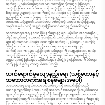
ထုတ်လုပ်မှုလုပ်ငန်းစဉ်တွင် အလားအလာရှိသည့်အတိုင်း ပြန်လည်
အသုံးပြုနိုင်သော ပေါလီမာများကို အသုံးပြုပါသည်။ ထိုသို့ဖြင့် စက်ဝိုင်း
စီးပွားရေး မူများကို အထောက်အပံ့ပေးပါသည်။ ပစ္စည်း၏ အသက်တမ်း
ရှည်မှုကြောင့် အစားထိုးမှုများကို လျော့နည်းစေပါသည်။ ထိုသို့ဖြင့်
အဆောက်အဦများ၏ အသက်တမ်းတစ်လုံးလုံးအတွင်း အသုံးပြုသည့်
အရင်းအမြစ်များကို အနည်းဆုံးဖြစ်အောင် လျော့နည်းစေပါသည်။
သဘောတရားအရ ရှိသော ပိုမ်းရွက်များနှင့် နှိုင်းယှဉ်ပါက အလေးချိန်ပေါ့
ပါ့နှင့် အထုပ်အပိုးသေးငယ်ခြင်းကြောင့် သယ်ယူပို့ဆောင်ရေး ထိရောက်မှု
များ တိုးတက်လာပါသည်။ ဒေသတွင်း ထုတ်လုပ်မှုစွမ်းရည်များကြောင့်
ပိုမိုတိုတောင်းသော သယ်ယူပို့ဆောင်ရေးအကွာအဝေးများနှင့်
သက်ဆိုင်ရာ ကာဗွန်အနေဖြင့် ထုတ်လုပ်မှုများကို လျော့နည်းစေပါသည်။
အသုံးပြုပြီးနောက် ပြန်လည်အသုံးပြုနိုင်ရေး အစီအစဉ်များကြောင့်
ပစ္စည်းများကို ပြန်လည်ရယူနိုင်ပါသည်။ ထိုသို့ဖြင့် မြေပုံအောက် ပိုမ်းများ
ထဲသို့ စွန့်ပစ်ခြင်းမှ ကာကွယ်ပေးပါသည်။
သက်ရောက်မှုလျော့နည်းရေး (သစ်တောနှင့်
သဘောတရားအရ စနစ်များအပေါ်)
သဘောထားမှုအရ သဘောတော်သမီးများကို စုဆောင်းခြင်းသည်
ပတ်ဝန်းကျင်ဆိုင်ရာဖိအားများကို အရင်က ခံစားနေရသည့် အပူပိုင်းဒေသ
များတွင် စနစ်တကျဖွဲ့စည်းမှုကို ထိခိုက်စေပြီး နေရာများ၏ သဘောသမ်
ဗေဒအခြေအနေကို ပြောင်းလဲစေသည်။ သဘောတော်သမီးအရွက်များဖြင့်
ပြုလုပ်ထားသည့် အစားထိုးပစ္စည်းများသည် သဘောတော်သမီးများကို