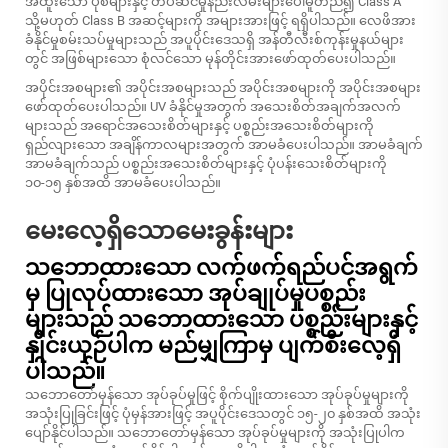
အထူးသော ပုံစံများနှင့် တပ်ဆင်မှုနည်းလမ်းများပေါ်မူတည်၍ Class A
သို့မဟုတ် Class B အဆင့်များကို အများအားဖြင့် ရရှိပါသည်။ လေဖိအား
ခံနိုင်မှုစမ်းသပ်မှုများသည် အပူပိုင်းဒေသရှိ အန်တီလီးစ်ကုန်းမှုနယ်များ
တွင် အဖြစ်များသော စုံလင်သော မုန်တိုင်းအားဖော်ထုတ်ပေးပါသည်။
အပိုင်းအစများ၏ အပိုင်းအစများသည် အပိုင်းအစများကို အပိုင်းအစများ
ဖော်ထုတ်ပေးပါသည်။ UV ခံနိုင်မှုအတွက် အသေးစိတ်အချက်အလက်
များသည် အရောင်အသေးစိတ်များနှင့် ပစ္စည်းအသေးစိတ်များကို
ရှည်လျားသော အချိန်ကာလများအတွက် အာမခံပေးပါသည်။ အာမခံချက်
အာမခံချက်သည် ပစ္စည်းအသေးစိတ်များနှင့် ပုံပန်းသေးစိတ်များကို
၁၀-၁၅ နှစ်အထိ အာမခံပေးပါသည်။
မေးလေ့ရှိသောမေးခွန်းများ
သဘောထားသော လက်ဖက်ရည်ပင်အရွက်
မှ ပြုလုပ်ထားသော အုပ်ချုပ်မှုပစ္စည်း
များသည် သဘောထားသော ပစ္စည်းများနှင့်
နှိုင်းယှဉ်ပါက မည်မျှကြာမှ ပျက်စီးလေ့ရှိ
ပါသည်။
သဘောတော်မှန်သော အုပ်ခုပ်မှုဖြင့် စိုက်ပျိုးထားသော အုပ်ခုပ်မှုများကို
အသုံးပြုခြင်းဖြင့် ပုံမှန်အားဖြင့် အပူပိုင်းဒေသတွင် ၁၅-၂၀ နှစ်အထိ အသုံး
ပျော်နိုင်ပါသည်။ သဘောတော်မှန်သော အုပ်ခုပ်မှုများကို အသုံးပြုပါက