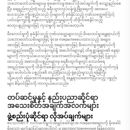
သဘောတော်သမီးများမှ စုဆောင်းမှုအပေါ် လိုအပ်ချက်ကို လျော့နည်းစေ
ပြီး ရေရှည်တည်တံ့သည့် ခရီးသွားလုပ်ငန်းဖွံ့ဖြိုးရေးကို အားပေး
ပေးသည်။ ဤပစ္စည်းသည် ပိုးများကို ခုခံနိုင်သည့် ဂုဏ်သတ္တေကြောင့်
ပတ်ဝန်းကျင်ရှိ စနစ်တကျဖွဲ့စည်းမှုများကို ထိခိုက်စေနိုင်သည့်
ဓာတုပစ္စည်းများဖြင့် ကုသမှုကို မလိုအပ်တော့ပါ။
မီးလောင်မှုကို ခုခံနိုင်သည့် ဂုဏ်သတ္တေများသည် မီးလောင်မှုအန္တရာယ်ကို
သဘောတော်သမီးများဖြင့် ဖုံးအ покрытиеပေးထားသည့် အများ
အားဖြင့် မီးလောင်လွယ်သည့် အများအားဖြင့် မီးလောင်မှုအန္တရာယ်ကို
လျော့နည်းစေပြီး ပတ်ဝန်းကျင်ရှိ အပေါက်များနှင့် တိရစ္ဆာန်များ၏ နေရာ
များကို ကာကွယ်ပေးသည်။ သဘောတော်သမီးအရွက်များဖြင့် ပြုလုပ်
ထားသည့် အစားထိုးပစ္စည်းများမှ ရေစီးထွက်မှုတွင် ဒေသခံရေ
အရည်အသွေးကို ထိခိုက်စေနိုင်သည့် ဇီဝကမ္မဖောက်ပြီးသည့် ထုတ်ကုန်
များ မပါဝင်ပါ။ ပစ္စည်း၏ တည်ငြိမ်သည့် ဖွဲ့စည်းမှုသည် မြေကြီး
သို့မဟုတ် မြေအောက်ရေစနစ်များသို့ အန္တရာယ်ဖောက်ပြီးသည့် ပစ္စည်း
များ စိမ့်ဝင်ခြင်းကို ကာကွယ်ပေးသည်။
တပ်ဆင်မှုနှင့် နည်းပညာဆိုင်ရာ
အသေးစိတ်အချက်အလက်များ
ဖွဲ့စည်းပုံဆိုင်ရာ လိုအပ်ချက်များ
စငသက်တিক လက်ဖက်ရွက်အမျှင်ခေါင်မိုးအ покрытиеများကို မိုးခေါင်
မိုးသော မျက်နှာပြင်များပေါ်တွင် ဖ распространенные ဖြန့်ဝေထား