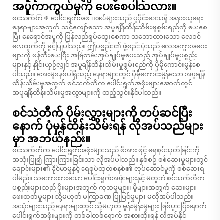
အပူကာကွယ်မှုကို ပေးစေပါသလား။
စငသက်တিক ပေါင်းရွက်အဖ пок်များသည် ပူပိုင်းဒေသရှိ အနားယူရေး
နေရာများအတွက် သင့်လျော်သော အပူချိန်ထိန်းသိမ်းမှုစွမ်းရည်ကို ပေးစေ
ပြီး နေရောင်အပူကို ပြန်လည်ရှုပ်ထွေးစေကာ သဘောထားသော လေဝင်
လေထွက်ကို ခွင့်ပြုပါသည်။ ဤပစ္စည်း၏ ဖွဲ့စည်းပုံသည် လေအကွာအဝေး
များကို ဖန်တီးပေးပြီး အမြဲတမ်းအုပ်ချုပ်မှုပေးသည့် အုပ်ချုပ်မှုပစ္စည်း
များနှင့် နှိုင်းယှဉ်လျှင် အပူချိန်ထိန်းသိမ်းမှုစွမ်းရည်ကို ပိုမိုကောင်းမွန်စေ
ပါသည်။ အေးမှုစနစ်ပါရှိသည့် နေရာများတွင် ပိုမိုကောင်းမွန်သော အပူချိန်
ထိန်းသိမ်းမှုအတွက် စင်သက်တိက ပေါင်းရွက်အဖုံးများအောက်တွင်
အပူချိန်ထိန်းသိမ်းမှုအလွှာများကို ထည့်သွင်းနိုင်ပါသည်။
စင်သဲတီက် ပိုမ်းလွှားများကို တပ်ဆင်ပြီး
နောက် ပုံမှန်ထိန်းသိမ်းရန် လိုအပ်သည်များ
မှာ အဘယ်နည်း။
စင်သက်တိက ပေါင်းရွက်အဖုံးများသည် ဖိအားဖြင့် ရေစုပ်သုတ်ခြင်းကို
အသုံးပြု၍ ကြားကြားခြင်းသာ လိုအပ်ပါသည်။ နှစ်စဥ် စစ်ဆေးမှုများတွင်
ချောင်းများ၏ ခိုင်မာမှုနှင့် ရေစုပ်ထုတ်စနစ်၏ လုပ်ဆောင်မှုကို စစ်ဆေးရ
ပါမည်။ သဘောထားသော ပေါင်းရွက်အဖုံးများနှင့် မတူဘဲ စင်သက်တိက
ပစ္စည်းများသည် ပိုးများအတွက် ကုသမှုများ၊ မှိုများအတွက် ဆေးများ
ဖေးထုတ်မှုများ သို့မဟုတ် မကြာခဏ ပြုပြင်မှုများ မလိုအပ်ပါသည်။
အသုံးများသည့် နေရာများတွင် သို့မဟုတ် မှုန်းမှုန်းမှုများ ဖြစ်ပွားပြီးနောက်
ပေါင်းရွက်အဖုံးများကို တစ်ခါတစ်ရောက် အစားထိုးရန် လိုအပ်နိုင်