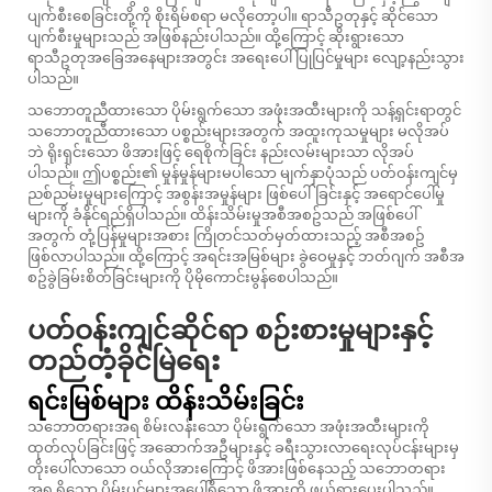
ပျက်စီးစေခြင်းတို့ကို စိုးရိမ်စရာ မလိုတော့ပါ။ ရာသီဥတုနှင့် ဆိုင်သော
ပျက်စီးမှုများသည် အဖြစ်နည်းပါသည်။ ထို့ကြောင့် ဆိုးရွားသော
ရာသီဥတုအခြေအနေများအတွင်း အရေးပေါ် ပြုပြင်မှုများ လျော့နည်းသွား
ပါသည်။
သဘောတူညီထားသော ပိုမ်းရွက်သော အဖုံးအထီးများကို သန့်ရှင်းရာတွင်
သဘောတူညီထားသော ပစ္စည်းများအတွက် အထူးကုသမှုများ မလိုအပ်
ဘဲ ရိုးရှင်းသော ဖိအားဖြင့် ရေစိုက်ခြင်း နည်းလမ်းများသာ လိုအပ်
ပါသည်။ ဤပစ္စည်း၏ မှုန်မှုန်များမပါသော မျက်နှာပုံသည် ပတ်ဝန်းကျင်မှ
ညစ်ညမ်းမှုများကြောင့် အစွန်းအမှုန်များ ဖြစ်ပေါ်ခြင်းနှင့် အရောင်ပေါ်မှု
များကို ခံနိုင်ရည်ရှိပါသည်။ ထိန်းသိမ်းမှုအစီအစဥ်သည် အဖြစ်ပေါ်
အတွက် တုံ့ပြန်မှုများအစား ကြိုတင်သတ်မှတ်ထားသည့် အစီအစဥ်
ဖြစ်လာပါသည်။ ထို့ကြောင့် အရင်းအမြစ်များ ခွဲဝေမှုနှင့် ဘတ်ဂျက် အစီအ
စဥ်ခွဲခြမ်းစိတ်ခြင်းများကို ပိုမိုကောင်းမွန်စေပါသည်။
ပတ်ဝန်းကျင်ဆိုင်ရာ စဉ်းစားမှုများနှင့်
တည်တံ့ခိုင်မြဲရေး
ရင်းမြစ်များ ထိန်းသိမ်းခြင်း
သဘောတရားအရ စိမ်းလန်းသော ပိုမ်းရွက်သော အဖုံးအထီးများကို
ထုတ်လုပ်ခြင်းဖြင့် အဆောက်အဦများနှင့် ခရီးသွားလာရေးလုပ်ငန်းများမှ
တိုးပေါ်လာသော ဝယ်လိုအားကြောင့် ဖိအားဖြစ်နေသည့် သဘောတရား
အရ ရှိသော ပိုမ်းပင်များအပေါ်ရှိသော ဖိအားကို ဖယ်ရှားပေးပါသည်။