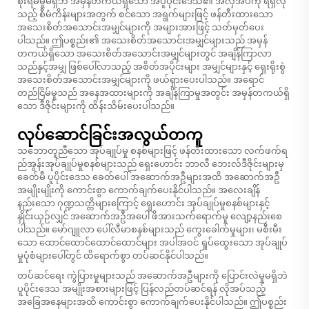
စိုးရိမ်မှုမရှိဘဲ အမှန်တကယ်ရှိသော အပူပိုင်းဒေသ၏ အလှအပကို ရရှိလို
သည့် စီမံကိန်းများအတွက် စင်သော အရွက်များဖြင့် ဖန်တီးထားသော
အသေးစိတ်အသောင်းအမျှင်များကို အများအားဖြင့် သတ်မှတ်ပေး
ပါသည်။ ဤပစ္စည်း၏ အသေးစိတ်အသောင်းအမျှင်များသည် အမှန်
တကယ်ရှိသော အသေးစိတ်အသောင်းအမျှင်များတွင် အချိန်ကြာလာ
သည်နှင့်အမျှ ဖြစ်ပေါ်လာသည့် အစိတ်အပိုင်းများ အမျှင်များနှင့် ရှေးရိုးစွဲ
အသေးစိတ်အသောင်းအမျှင်များကို ဖယ်ရှားပေးပါသည်။ အရောင်
တည်ငြိမ်မှုသည် အနေအထားများကို အချိန်ကြာမှုအတွင်း အမှန်တကယ်ရှိ
သော ဒီဇိုင်းများကို ထိန်းသိမ်းပေးပါသည်။
လုပ်ဆောင်ခြင်းအလွယ်တကူ
သဘောတူညီသော အုပ်ချုပ်မှု စနစ်များဖြင့် ဖန်တီးထားသော လက်ဖက်ရ
ည်အွန်းအုပ်ချုပ်မှုစနစ်များသည် ရှေးဟောင်း ဘာလီ ဘေးလ်ဒီဇိုင်းများမှ
ခေတ်မီ ပူပိုင်းဒေသ ခေတ်ပေါ် အဆောက်အဦများအထိ အဆောက်အဦ
အမျိုးမျိုးကို ကောင်းစွာ ကောက်ချက်ပေးနိုင်ပါသည်။ အလေးချိန်
နည်းသော ဂုဏ္ဍသတ္တိများကြောင့် ရှေးဟောင်း အုပ်ချုပ်မှုစနစ်များနှင့်
နှိုင်းယှဉ်လျှင် အဆောက်အဦအပေါ် ဖိအားသက်ရောက်မှု လျော့နည်းစေ
ပါသည်။ မော်ဂျူလာ ပေါ်လီမာစနစ်များသည် ကွေးခေါက်မှုများ၊ မစီးမီး
သော ထောင်ထောင်ထောင်ထောင်များ အပါအဝင် ရှုပ်ထွေးသော အုပ်ချုပ်
မှုပုံစံများပေါ်တွင် ထိရောက်စွာ တပ်ဆင်နိုင်ပါသည်။
တပ်ဆင်ရေး ကွဲပြားမှုများသည် အဆောက်အဦများကို ပြောင်းလဲမှုမရှိဘဲ
ပူပိုင်းဒေသ အမျိုးအစားများဖြင့် ပြန်လည်တပ်ဆင်ရန် လိုအပ်သည့်
အခြေအနေများအထိ ကောင်းစွာ ကောက်ချက်ပေးနိုင်ပါသည်။ ဤပစ္စည်း