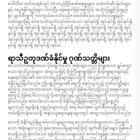
ပေါ်လီမာ မက်ထရစ်တွင် UV တည်ငြိမ်ဖော်စေ့မှုများ၊ အောက်ဆီဒန်တ်များ
နှင့် အပူခံနိုင်ရည်များ ပါဝင်ပြီး နေရောင်ခြင်းကြောင့် အသုံးပြုမှုကြာရှည်
စွာ ပျက်စီးမှုကို ကာကွယ်ပေးပါသည်။ ခေတ်မီသော ထုတ်လုပ်မှုနည်း
လမ်းများဖြင့် စင်သေတ်ထုတ်လုပ်ထားသော အုပ်ခုပ်ရှိ အုပ်ခုပ်ရှိ အုပ်ခုပ်ရှိ
အုပ်ခုပ်ရှိ အုပ်ခုပ်ရှိ အုပ်ခုပ်ရှိ အုပ်ခုပ်ရှိ အုပ်ခုပ်ရှိ အုပ်ခုပ်ရှိ အုပ်ခုပ်ရှိ အုပ်
ခုပ်ရှိ အုပ်ခုပ်ရှိ အုပ်ခုပ်ရှိ အုပ်ခုပ်ရှိ အုပ်ခုပ်ရှိ အုပ်ခုပ်ရှိ အုပ်ခုပ်ရှိ အုပ်ခုပ်ရှိ
အုပ်ခုပ်ရှိ အုပ်ခုပ်ရှိ အုပ်ခုပ်ရှိ အုပ်ခုပ်ရှိ အုပ်ခုပ်ရှိ အုပ်ခုပ်ရှိ အုပ်ခုပ်ရှိ အုပ်
ခုပ်ရှိ အုပ်ခုပ်ရှိ အုပ်ခုပ်ရှိ အုပ်ခ......
ရာသီဥတုဒဏ်ခံနိုင်မှု ဂုဏ်သတ္တိများ
စငသက်တစ်များသော ပိုမ်းရွက်သော အဖုံးများသည် မိုးရွာသော ရှုပ်ထွေး
သော ရာသီဥတုများ၊ အထူးသဖြင့် မိုးကြီးစွာရွာခြင်း၊ စိုထုံးမှုများများနှင့်
နေရောင်ခြင်း၏ အလင်းအပူပိုမိုများခြင်းတို့ကို အလွန်ကောင်းမွန်စွာ
ခံနိုင်ရည်ရှိပါသည်။ ဤပစ္စည်းများ၏ ရေကို မစုပ်ယူသည့် ဂုဏ်သတ္တိများ
ကြောင့် သဘောထားသော အဖုံးများတွင် ဖြစ်ပေါ်လေ့ရှိသည့် ရေစုပ်ယူမှု
ကြောင့် ဖြစ်ပေါ်လာသည့် ပိုးစားခြင်းနှင့် ပျက်စီးခြင်းများကို ကာကွယ်ပေး
နိုင်ပါသည်။ ဆားပါသော လေကို ခံနိုင်ရည်ရှိခြင်းကြောင့် ဤပစ္စည်း
များသည် ရှေးရိုးစွဲ ပစ္စည်းများသည် အရ быстрее ပျက်စီးလေ့ရှိသည့်
ကမ်းရိုးတန်းဒေသရှိ အနားယူရေးနေရာများတွင် အထူးသင့်တော်ပါသည်။
လေကို ခံနိုင်ရည်ရှိမှု စမ်းသပ်မှုများအရ စငသက်တစ်များသော ပိုမ်းရွက်
သော အဖုံးများသည် စွမ်းအားပေါ်မှုများကြောင့် ဖျက်ဆီးခြင်းများ ဖြစ်ပေါ်
လေ့ရှိသည့် စုံလင်သော မုန်တိုင်းဒေသများတွင် ကောင်းမွန်စွာ အလုပ်လုပ်
နိုင်ကြောင်း အတည်ပြုပေးပါသည်။ အင်ဂျင်နီယာဖြင့် ဖန်တီးထားသည့်