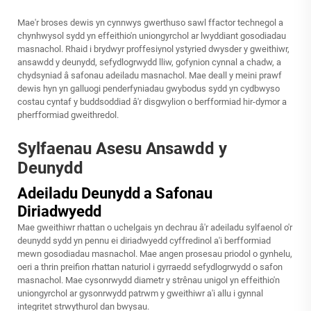
Mae'r broses dewis yn cynnwys gwerthuso sawl ffactor technegol a
chynhwysol sydd yn effeithio'n uniongyrchol ar lwyddiant gosodiadau
masnachol. Rhaid i brydwyr proffesiynol ystyried dwysder y gweithiwr,
ansawdd y deunydd, sefydlogrwydd lliw, gofynion cynnal a chadw, a
chydsyniad â safonau adeiladu masnachol. Mae deall y meini prawf
dewis hyn yn galluogi penderfyniadau gwybodus sydd yn cydbwyso
costau cyntaf y buddsoddiad â'r disgwylion o berfformiad hir-dymor a
pherfformiad gweithredol.
Sylfaenau Asesu Ansawdd y
Deunydd
Adeiladu Deunydd a Safonau
Diriadwyedd
Mae gweithiwr rhattan o uchelgais yn dechrau â'r adeiladu sylfaenol o'r
deunydd sydd yn pennu ei diriadwyedd cyffredinol a'i berfformiad
mewn gosodiadau masnachol. Mae angen prosesau priodol o gynhelu,
oeri a thrin preifion rhattan naturiol i gyrraedd sefydlogrwydd o safon
masnachol. Mae cysonrwydd diametr y strênau unigol yn effeithio'n
uniongyrchol ar gysonrwydd patrwm y gweithiwr a'i allu i gynnal
integritet strwythurol dan bwysau.