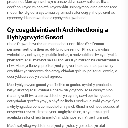
presennol. Mae cynhyrchwyr o ansawdd yn cadw safonau lliw a
dogfennu sydd yn caniatáu cydweddu uniongyrchol dros amser. Mae
mesur lliw digidol a systemau cyfeirnod safonedig yn helpu sicrhau
cysonrwydd ar draws rhedio cynhyrchu gwahanol.
Cy совgddeintiaeth Architecthonig a
Hyblygrwydd Gosod
Rhaid i'r gweithiwr rhatan masnachol uno'n llifad â'r elfennau
pensaernïaethol a themâu ddylunio presennol. Rhaid i'r pwyslais
weledol ar y defnydd, y graddfa testun, a nodweddion lliw cyd-fynd â
pherfformiadau mewnol neu allanol eraill yn hytrach na chyferbynnu â
nhw. Mae cynllunwyr proffesiynol yn gwerthuso sut mae patrwm y
gweithiwr yn ymddwyn dan amgylchiadau goleuo, pellteriau gwylio, a
deunyddiau sydd yn eithaf agored.
Mae hyblygrwydd gosod yn effeithio ar gostau cyntaf y prosiect a
hefyd ar ofogiadau cynnal a chadw yn y dyfodol. Mae cynhyrchion
rhatan gweithiwr o ansawdd uchel yn cynnig sawl opsiwn gosod,
datrysiadau gorffen ymyl, a chyflinelliadau modiwlus sydd yn cyd-fynd
â chyfyngiadau pensaernïaethol amrywiol. Rhaid i'r defnydd addasu at
arwynebau crwm, dimensiynau anghyfreithlon, a systemau grid
adeiladu safonol heb tanseilio'r ymddangosiad na'r perfformiad.
Mae'r sefydlogrwydd dimensiynol yn ystod y gosodiad yn atal