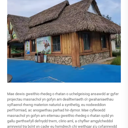
Mae dewis gweithio rhedeg o rhatan o uchelgeisiog ansawdd ar gyfer
projectau masnachol yn gofyn am dealltwriaeth o'r gwahaniaethau
sylfaenol rhwng materion naturiol a synthetig, eu nodweddion
perfformiad, ac anogaethau parhad hir-dymor. Mae cyfleoedd
masnachol yn gofyn am eitemau gweithio rhedeg o rhatan sydd yn
gallu gwrthsefyll defnydd trwm, clirio aml, a chyflwr amgylcheddol
amrywiol tra bo'nt yn cadw eu hymdrech chi weithgar a'u cyfanrwydd