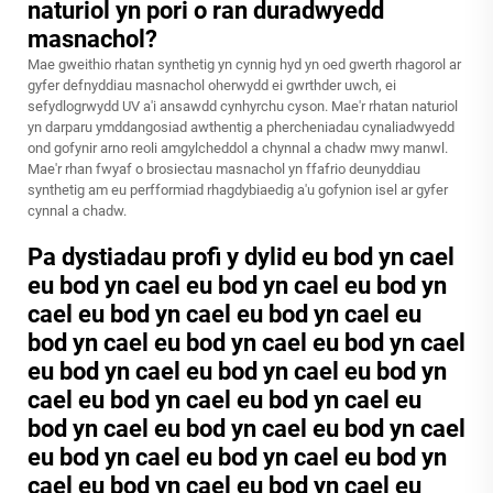
naturiol yn pori o ran duradwyedd
masnachol?
Mae gweithio rhatan synthetig yn cynnig hyd yn oed gwerth rhagorol ar
gyfer defnyddiau masnachol oherwydd ei gwrthder uwch, ei
sefydlogrwydd UV a'i ansawdd cynhyrchu cyson. Mae'r rhatan naturiol
yn darparu ymddangosiad awthentig a phercheniadau cynaliadwyedd
ond gofynir arno reoli amgylcheddol a chynnal a chadw mwy manwl.
Mae'r rhan fwyaf o brosiectau masnachol yn ffafrio deunyddiau
synthetig am eu perfformiad rhagdybiaedig a'u gofynion isel ar gyfer
cynnal a chadw.
Pa dystiadau profi y dylid eu bod yn cael
eu bod yn cael eu bod yn cael eu bod yn
cael eu bod yn cael eu bod yn cael eu
bod yn cael eu bod yn cael eu bod yn cael
eu bod yn cael eu bod yn cael eu bod yn
cael eu bod yn cael eu bod yn cael eu
bod yn cael eu bod yn cael eu bod yn cael
eu bod yn cael eu bod yn cael eu bod yn
cael eu bod yn cael eu bod yn cael eu