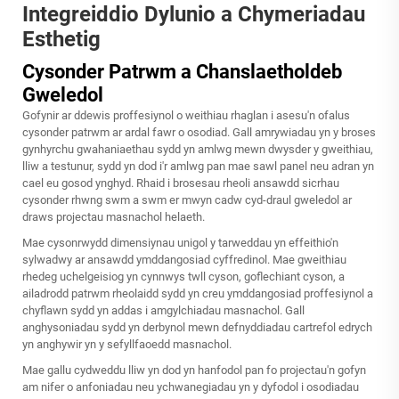
Integreiddio Dylunio a Chymeriadau
Esthetig
Cysonder Patrwm a Chanslaetholdeb
Gweledol
Gofynir ar ddewis proffesiynol o weithiau rhaglan i asesu'n ofalus
cysonder patrwm ar ardal fawr o osodiad. Gall amrywiadau yn y broses
gynhyrchu gwahaniaethau sydd yn amlwg mewn dwysder y gweithiau,
lliw a testunur, sydd yn dod i'r amlwg pan mae sawl panel neu adran yn
cael eu gosod ynghyd. Rhaid i brosesau rheoli ansawdd sicrhau
cysonder rhwng swm a swm er mwyn cadw cyd-draul gweledol ar
draws projectau masnachol helaeth.
Mae cysonrwydd dimensiynau unigol y tarweddau yn effeithio'n
sylwadwy ar ansawdd ymddangosiad cyffredinol. Mae gweithiau
rhedeg uchelgeisiog yn cynnwys twll cyson, goflechiant cyson, a
ailadrodd patrwm rheolaidd sydd yn creu ymddangosiad proffesiynol a
chyflawn sydd yn addas i amgylchiadau masnachol. Gall
anghysoniadau sydd yn derbynol mewn defnyddiadau cartrefol edrych
yn anghywir yn y sefyllfaoedd masnachol.
Mae gallu cydweddu lliw yn dod yn hanfodol pan fo projectau'n gofyn
am nifer o anfoniadau neu ychwanegiadau yn y dyfodol i osodiadau