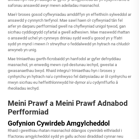
safonau ansawdd awyr mewn adeiladau masnachol.
Mae'r broses gosod cyflwyniadau amddiffyn yn effeithio'n sylweddol ar
ansawdd y cynnyrch terfynol. Mae sawl haen o'r cyflwyniad tân fel
arfer yn darparu perfformiad gwell na chyflwyniad unigol tywod, gan
sicrhau cyddiogrydd cyfartal a gwell adhesiwn. Mae maswedd rhattan
o ansawdd uchel yn cynnwys driniau sydd wedi'u gosod yn y ffatri
sydd yn mynd i mewn i'r strwythur o feddalwedd yn hytrach na chludo'r
arwyneb yn unig.
Mae triniaethau gwrth-ficrobaidd yn hanfodol ar gyfer defnyddiau
masnachol, yn enwedig mewn cyd-destunau iechyd, gwestai a
gwasanaethau bwyd. Rhaid integru'r triniaethau hyn i broses y
cynhyrchu yn hytrach na'u cymhwyso fel datrysiadau ar ôl cynhyrchu er
mwyn sicrhau eu heffeithlonrwydd hir-dymor a'u cydymffurfio â
rheoliadau iechyd.
Meini Prawf a Meini Prawf Adnabod
Perfformiad
Gofynion Cywirdeb Amgylcheddol
Rhaid i gweithiau rhatan masnachol ddangos cywirdeb eithriadol i
ffactorau amgylcheddol sydd yn gallu achosi diraddiad cynnar neu