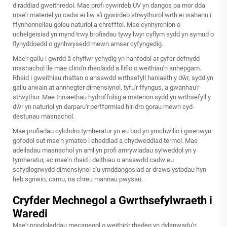
diraddiad gweithredol. Mae profi cywirdeb UV yn dangos pa mor dda
mae'r materiel yn cadw ei liw a'i gywirdeb strwythurol wrth ei wahanu i
ffynhonnellau goleu naturiol a chrefftol. Mae cynhyrchion o
uchelgeisiad yn mynd trwy brofiadau tywyllwyr cyflym sydd yn symud o
flynyddoedd o gynhwysedd mewn amser cyfyngedig.
Mae'r gallu i gwrdd â chyflwr ychydig yn hanfodol ar gyfer defnydd
masnachol lle mae clirio'n rheolaidd a llifio o weithiau'n anhepgam.
Rhaid i gweithiau rhattan o ansawdd wrthsefyll haniaeth y dŵr, sydd yn
gallu arwain at annhegter dimensiynol, tyfu'r ffyngus, a gwanhau'r
strwythur. Mae triniaethau hydroffobig a materion sydd yn wrthsefyll y
dŵr yn naturiol yn darparu'r perfformiad hir-dro gorau mewn cyd-
destunau masnachol.
Mae profiadau cylchdro tymheratur yn eu bod yn ymchwilio i
gwenwyn
gofodol
sut mae'n ymateb i eheddiad a chydweddiad termol. Mae
adeiladau masnachol yn aml yn profi amrywiadau sylweddol yn y
tymheratur, ac mae'n rhaid i deithiau o ansawdd cadw eu
sefydlogrwydd dimensiynol a'u ymddangosiad ar draws ystodau hyn
heb sgriwio, camu, na chreu mannau pwysau.
Cryfder Mechnegol a Gwrthsefylwraeth i
Waredi
Mae'r priodoleddau mecanegol o weithio'r rhedeg yn dylanwadu'n