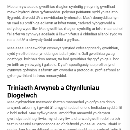
Mae amrywiadau o gweithiau rhaglen synteitig yn cynnig gwellhad
mewn hydroni drwy gyfansoddau polymer peiriannu sydd yn resistio
llygredd, dirwedd UV a newidiadau tymheratur. Mae'r deunyddiau hyn
yn cael eu profi'n galed iawn ar bŵer tynnu, cadwad hyblygrwydd a
sefydlogrwydd lliw. Mae gweithiau rhaglen synteitig ar lefel masnachol
fel arfer yn cynnwys adeiladu â llawr niferus â chludiau allanol sydd yn
resistio UV a strwyctyrôedd craidd a gryfhau.
Mae asesu ansawdd yn cynnwys ystyried cyfresgriptiad y gweithiau,
sydd yn effeithio ar ymddangosiad a hydrefn. Gall gweithiau gwag
ddatblygu bylchau dros amser, tra bod gweithiau rhy gryf yn gallu bod
yn brith ac yn bwysig i gafaelu. Dylai'r specifigasiynau proffesiynol
gynnwys gofynion isafswm am dwysder a protocolau profi safonol ar
gyfer gwrthiant i stress mecanyddol.
Triniaeth Arwyneb a Chynlluniau
Diogelwch
Mae cynhyrchion maswedd rhattan masnachol yn gofyn am drinio
arwyneb arbennig i gwrdd â'r amgylchiadau heriol o leoliadau sydd â llif
o bobl uchel. Mae cyflwyniadau amddiffyn ansawdd yn darparu
gwrthdystiad rhag lliwio, mynd trwy liw, a charwad gweithredol tra bo'r
testun naturiol a'r ymddangosiad o'r defnydd yn cael eu cadw. Rhaid i'r
driniau hyn fod yn ddiogel ar gyfer yr amgylchedd ac yn cydymffurfio â