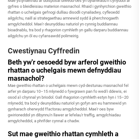
Mae ystyriaethau ar ddisposal diwedd-oes yn dylanwadu'n cynyddol ar
gyfres o bleidleisiau materion masnachol. Rhaid i gynhyrchion gweithio
rhattan o uchelgais gefnogi dulliau disodli cynaliadwy, cyfleoedd
ailgylchu, naill ai strategaethau amnewid sydd â pherchnogaeth
amgylcheddol. Mae'r deunyddiau naturiol yn cynnig buddiannau
bioadnablu, tra bod y rhagorion cymhleth yn gallu darparu buddiannau
ailgylchu yn ôl eu cyfansawdd polimeirig.
Cwestiynau Cyffredin
Beth yw'r oesoedd byw arferol gweithio
rhattan o uchelgais mewn defnyddiau
masnachol?
Mae gweithio rhattan o uchelgais mewn cyd-destunau masnachol fel
arfer yn darparu 10–15 mlynedd o fywgrawn pan fo wedi'i ddewis, ei
osod a'i chynnal yn briodol. Gall rhagorion cymhleth estyn hyn i 15–20
mlynedd, tra bod y deunyddiau naturiol yn gofyn am eu hamnewid yn
gynharach oherwydd ffactorau amgylcheddol. Mae'r oes byw
gwirioneddol yn dibynnu'n llawer ar lefelau'r traffig, amgylchiadau
amgylcheddol, a phrifder cynnal a chadw.
Sut mae gweithio rhattan cymhleth a