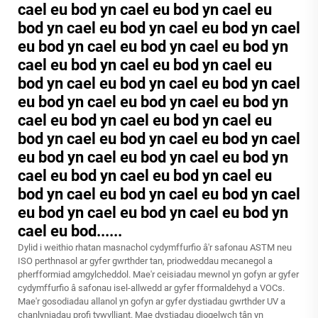
cael eu bod yn cael eu bod yn cael eu
bod yn cael eu bod yn cael eu bod yn cael
eu bod yn cael eu bod yn cael eu bod yn
cael eu bod yn cael eu bod yn cael eu
bod yn cael eu bod yn cael eu bod yn cael
eu bod yn cael eu bod yn cael eu bod yn
cael eu bod yn cael eu bod yn cael eu
bod yn cael eu bod yn cael eu bod yn cael
eu bod yn cael eu bod yn cael eu bod yn
cael eu bod yn cael eu bod yn cael eu
bod yn cael eu bod yn cael eu bod yn cael
eu bod yn cael eu bod yn cael eu bod yn
cael eu bod......
Dylid i weithio rhatan masnachol cydymffurfio â'r safonau ASTM neu
ISO perthnasol ar gyfer gwrthder tan, priodweddau mecanegol a
pherfformiad amgylcheddol. Mae'r ceisiadau mewnol yn gofyn ar gyfer
cydymffurfio â safonau isel-allwedd ar gyfer fformaldehyd a VOCs.
Mae'r gosodiadau allanol yn gofyn ar gyfer dystiadau gwrthder UV a
chanlyniadau profi tywylliant. Mae dystiadau diogelwch tân yn