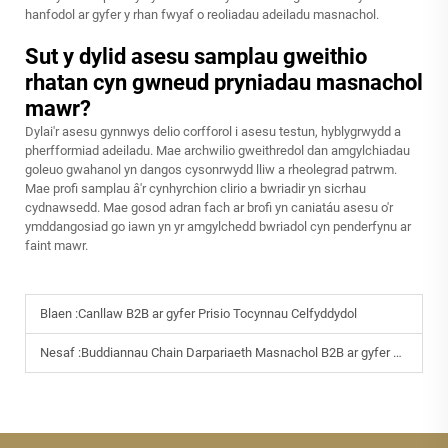
hanfodol ar gyfer y rhan fwyaf o reoliadau adeiladu masnachol.
Sut y dylid asesu samplau gweithio
rhatan cyn gwneud pryniadau masnachol
mawr?
Dylai'r asesu gynnwys delio corfforol i asesu testun, hyblygrwydd a
pherfformiad adeiladu. Mae archwilio gweithredol dan amgylchiadau
goleuo gwahanol yn dangos cysonrwydd lliw a rheolegrad patrwm.
Mae profi samplau â'r cynhyrchion clirio a bwriadir yn sicrhau
cydnawsedd. Mae gosod adran fach ar brofi yn caniatáu asesu o'r
ymddangosiad go iawn yn yr amgylchedd bwriadol cyn penderfynu ar
faint mawr.
Blaen :
Canllaw B2B ar gyfer Prisio Tocynnau Celfyddydol
Nesaf :
Buddiannau Chain Darpariaeth Masnachol B2B ar gyfer Gweithio Rhedeg Rhagorol o Rattan