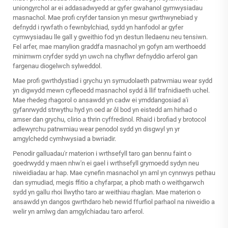
uniongyrchol ar ei addasadwyedd ar gyfer gwahanol gymwysiadau
masnachol. Mae profi cryfder tansion yn mesur gwrthwynebiad y
defnydd i rywfath o fewnbylchiad, sydd yn hanfodol ar gyfer
cymwysiadau lle gall y gweithio fod yn destun lledaenu neu tensiwn.
Fel arfer, mae manylion graddfa masnachol yn gofyn am werthoedd
minimwm cryfder sydd yn uwch na chyflwr defnyddio arferol gan
fargenau diogelwch sylweddol.
Mae profi gwrthdystiad i grychu yn symudolaeth patrwmiau wear sydd
yn digwydd mewn cyfleoedd masnachol sydd â llif trafnidiaeth uchel.
Mae rhedeg rhagorol o ansawdd yn cadw ei ymddangosiad a'i
gyfanrwydd strwythu hyd yn oed ar ôl bod yn eistedd am hirhad o
amser dan grychu, clirio a thrin cyffredinol. Rhaid i brofiad y brotocol
adlewyrchu patrwmiau wear penodol sydd yn disgwyl yn yr
amgylchedd cymhwysiad a bwriadir.
Penodir galluadau'r materion i wrthsefyll taro gan bennu faint o
goedrwydd y maen nhw'n ei gael i wrthsefyll grymoedd sydyn neu
niweidiadau ar hap. Mae cynefin masnachol yn aml yn cynnwys pethau
dan symudiad, megis ffitio a chyfarpar, a phob math o weithgarwch
sydd yn gallu rhoi llwytho taro ar weithiau rhaglan. Mae materion o
ansawdd yn dangos gwrthdaro heb newid ffurfiol parhaol na niweidio a
welir yn amlwg dan amgylchiadau taro arferol.