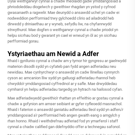
Dylai weithgarwyr cynnal a chadw rheolaidd gadw ymddangosiad a
phriodoleddau diogelwch y gweithiwr rhagdan yn ystod y cyfnod
gwasanaeth a ragwelir. Mae deunydd o ansawdd uchel yn cadw ei
nodweddion perfformiad trwy gylchoedd clirio ad ailadrodd heb
dirwedd y driniaethau ar y wyneb, sefydlu liw, na chyfanrwydd
strwythurol. Mae dogfen o weithgarwyr cynnal a chadw priodol yn
helpu sicrhau bod y gwarant yn cael ei wneud yn ôl ac yn sicrhau
perfformiad gorau.
Ystyriaethau am Newid a Adfer
Rhaid i gynllunio cynnal a chadw am y tymor hir gyngresu ar gaelrwydd
materion disodli sydd yn cyfateb pan fydd angen adferiadau neu
newidiau. Mae cynhyrchwyr o ansawdd yn cadw llinellau cynnyrch
cyson ac amcanion lliw sydd yn galluogi adferiadau rhannol heb
chwyddo'r ymddangosiad cyffredinol ar y safle. Mae drwyddedau
cymharol yn helpu adferiadau targedig yn hytrach na hailosod cyfan.
Mae adferiadwyedd gweithio'r rhattan yn effeithio ar gostau cynnal a
chadw a gofynion am amser seibiant ar gyfer cyfleoedd masnachol.
Rhaid i faterion o ansawdd ganiatáu adferiadau lleol sydd yn adferu'r
ymddangosiad a'r perfformiad heb angen gwaith eang o amgylch y
rhan honno. Rhaid i weithdrefnau adferiad fod yn ymarferol i staff
cynnal a chadw calified gan ddefnyddio offer a technegau safonol.