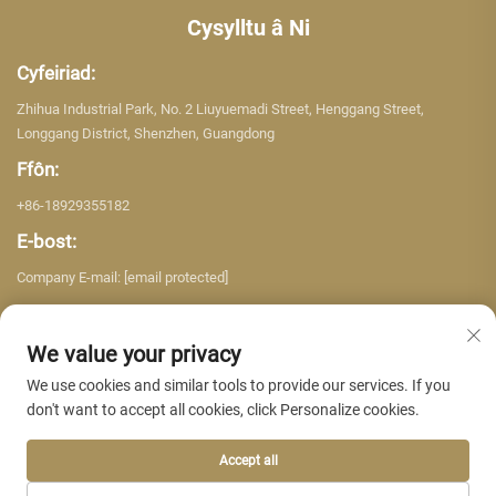
Cysylltu â Ni
Cyfeiriad:
Zhihua Industrial Park, No. 2 Liuyuemadi Street, Henggang Street,
Longgang District, Shenzhen, Guangdong
Ffôn:
+86-18929355182
E-bost:
Company E-mail:
[email protected]
We value your privacy
We use cookies and similar tools to provide our services. If you
don't want to accept all cookies, click Personalize cookies.
Hawlfraint © 2026 Shenzhen Yujing Building Material Co. LTD. Cedwir pob
hawl. -
Polisi Preifatrwydd
Accept all