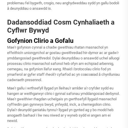
problemau fel bygwth, crogio, neu anghydweddau sydd yn gallu bodoli
â deunyddiau o ansawdd is.
Dadansoddiad Cosm Cynhaliaeth a
Cyflwr Bywyd
Gofynion Clirio a Gofalu
Mae'r gofynion cynnal a chadw gweithiau rhatan masnachol yn
effeithio'n uniongyrchol ar gostau gweithrediad hir-dymor ac ar gadw'r
ymddangosiad gweithredol. Dylai deunyddiau o ansawdd uchel alluogi
prosesau clirio masnachol safonol heb ofyn am echipiad arbennig,
cemegau, na gofynion llafur eang. Rhaid i brotocolau clirio fod yn
ymarferol ar gyfer staff rheoli'r cyfarfod ac yn совсовiad â chynlluniau
cadwraeth presennol.
Mae'r gallu i wrthsefyll llygad yn lleihau'r amlder a'r cryfder sydd eu
hangen ar weithgarwyr clirio i gynnal safonau ymddangosiad derbynol.
Mae'r gweithiwr rhagdan uchelgais yn gwrthsefyll llygaid masnachol
cyffredin gan gynnwys bwyd, ynfeydd, inck, a chemegolion clirio.
Dylai'r deunydd ganiatáu tynnu'r llygad yn gynted ag y bo modd heb
anogaeth barhaol i liw neu niwed ar y wyneb sydd ei angen am ei
newid.