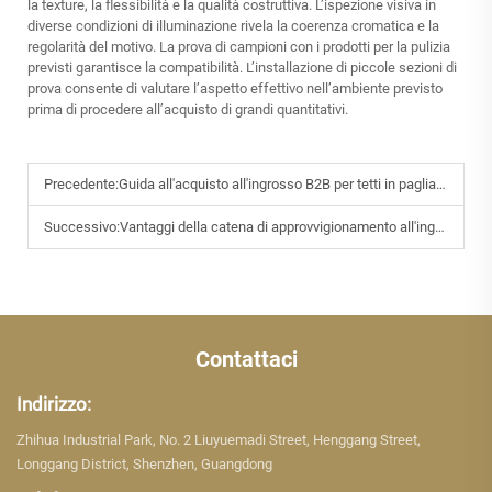
la texture, la flessibilità e la qualità costruttiva. L’ispezione visiva in
diverse condizioni di illuminazione rivela la coerenza cromatica e la
regolarità del motivo. La prova di campioni con i prodotti per la pulizia
previsti garantisce la compatibilità. L’installazione di piccole sezioni di
prova consente di valutare l’aspetto effettivo nell’ambiente previsto
prima di procedere all’acquisto di grandi quantitativi.
Precedente:
Guida all'acquisto all'ingrosso B2B per tetti in paglia artificiale
Successivo:
Vantaggi della catena di approvvigionamento all'ingrosso B2B per l'intreccio in rattan
Contattaci
Indirizzo:
Zhihua Industrial Park, No. 2 Liuyuemadi Street, Henggang Street,
Longgang District, Shenzhen, Guangdong