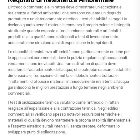
L’intreccio commerciale in rattan deve dimostrare un’eccezionale
resistenza ai fattori ambientali che possono causare un degrado
prematuro o un deterioramento estetico. I test di stabilità ai raggi UV
rivelano quanto bene il materiale conserva il proprio colore e l’integrità
strutturale quando esposto a fonti luminose naturali e artificiali. I
prodotti di alta qualità sono sottoposti a test di invecchiamento
accelerato che simulano anni di esposizione in tempi ridotti.
Le capacità di resistenza all'umidità sono particolarmente critiche per
le applicazioni commerciali, dove la pulizia regolare e gli occasionali
versamenti sono inevitabili. Una trama di rattan di qualità deve
resistere all'assorbimento dell'acqua, che potrebbe causare instabilità
dimensionale, formazione di muffa e indebolimento strutturale.
Trattamenti idrofobici e materiali intrinsecamente resistenti all'acqua
garantiscono le migliori prestazioni a lungo termine negli ambienti
commerciali.
I test di ciclizzazione termica valutano come
l'intreccio in rattan
reagisce all'espansione e alla contrazione termica. Negli edifici
commerciali si verificano spesso notevoli escursioni termiche e i
materiali di qualità devono mantenere la propria stabilità dimensionale
e l'aspetto estetico su tali intervalli, senza crepare, deformarsi o
sviluppare punti di sollecitazione.