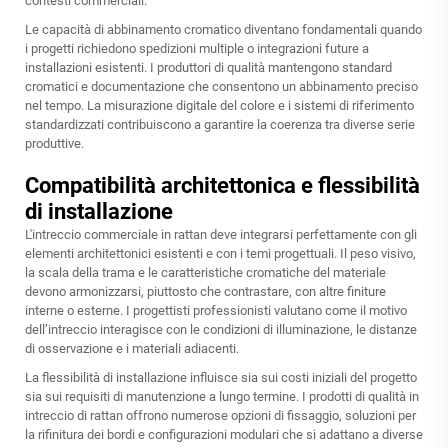
contesti commerciali.
Le capacità di abbinamento cromatico diventano fondamentali quando
i progetti richiedono spedizioni multiple o integrazioni future a
installazioni esistenti. I produttori di qualità mantengono standard
cromatici e documentazione che consentono un abbinamento preciso
nel tempo. La misurazione digitale del colore e i sistemi di riferimento
standardizzati contribuiscono a garantire la coerenza tra diverse serie
produttive.
Compatibilità architettonica e flessibilità
di installazione
L'intreccio commerciale in rattan deve integrarsi perfettamente con gli
elementi architettonici esistenti e con i temi progettuali. Il peso visivo,
la scala della trama e le caratteristiche cromatiche del materiale
devono armonizzarsi, piuttosto che contrastare, con altre finiture
interne o esterne. I progettisti professionisti valutano come il motivo
dell’intreccio interagisce con le condizioni di illuminazione, le distanze
di osservazione e i materiali adiacenti.
La flessibilità di installazione influisce sia sui costi iniziali del progetto
sia sui requisiti di manutenzione a lungo termine. I prodotti di qualità in
intreccio di rattan offrono numerose opzioni di fissaggio, soluzioni per
la rifinitura dei bordi e configurazioni modulari che si adattano a diverse