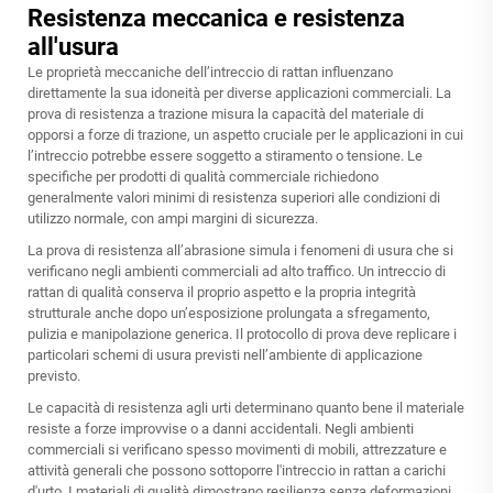
Resistenza meccanica e resistenza
all'usura
Le proprietà meccaniche dell’intreccio di rattan influenzano
direttamente la sua idoneità per diverse applicazioni commerciali. La
prova di resistenza a trazione misura la capacità del materiale di
opporsi a forze di trazione, un aspetto cruciale per le applicazioni in cui
l’intreccio potrebbe essere soggetto a stiramento o tensione. Le
specifiche per prodotti di qualità commerciale richiedono
generalmente valori minimi di resistenza superiori alle condizioni di
utilizzo normale, con ampi margini di sicurezza.
La prova di resistenza all’abrasione simula i fenomeni di usura che si
verificano negli ambienti commerciali ad alto traffico. Un intreccio di
rattan di qualità conserva il proprio aspetto e la propria integrità
strutturale anche dopo un’esposizione prolungata a sfregamento,
pulizia e manipolazione generica. Il protocollo di prova deve replicare i
particolari schemi di usura previsti nell’ambiente di applicazione
previsto.
Le capacità di resistenza agli urti determinano quanto bene il materiale
resiste a forze improvvise o a danni accidentali. Negli ambienti
commerciali si verificano spesso movimenti di mobili, attrezzature e
attività generali che possono sottoporre l'intreccio in rattan a carichi
d'urto. I materiali di qualità dimostrano resilienza senza deformazioni