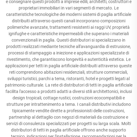
e consegnare questi prodotti a imprese edili, architetti, costruttori e
proprietari immobiliari in vari segmenti di mercato. Le
caratteristiche tecnologiche dei moderni sistemi di paglia artificiale
distribuiti attraverso questi canali incorporano composizioni
polimeriche avanzate, trattamenti resistenti ai raggi UV, proprietà
ignifughe e caratteristiche impermeabili che superano i materiali
convenzionali in paglia. Questi distributori si specializzano in
prodotti realizzati mediante tecniche all'avanguardia di estrusione,
processi di stampaggio a iniezione e applicazioni specializzate di
rivestimento, che garantiscono longevità e autenticità estetica. Le
applicazioni per tetti in paglia artificiale distribuiti attraverso queste
reti comprendono abitazioni residenziali, strutture commerciali,
sviluppi turistici, parchi a tema, ristoranti, hotel e progetti legati al
patrimonio culturale. La rete di distributori di tetti in paglia artificiale
facilita l'accesso a prodotti adatti a diversi stili architettonici, inclusi
design tropicali, cottage rustici, costruzioni ecocompatibili e
strutture per intrattenimento a tema. I canali distributivi includono
tipicamente vendite dirette a professionisti delle costruzioni,
partnership al dettaglio con negozi di materiali da costruzione e
servizi di consulenza specializzati per progetti su larga scala. Molti
distributori di tetti in paglia artificiale offrono anche supporto
tecnico, indicazioni per l'installazione, raccomandazioni per la