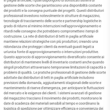
in paglia artificiale, i quali dispongono di sofisticati sistemi di
gestione delle scorte che garantiscono una disponibilità costante
dei prodotti e la consegna puntuale dei progetti. Questi distributori
professionali investono notevolmente in strutture di magazzino,
tecnologie di tracciamento delle scorte e partnership logistiche in
grado di ridurre al minimo interruzioni nell'approvvigionamento e
ritardi nelle consegne che potrebbero compromettere i tempi di
costruzione. La rete di distributori di tetti in paglia artificiale
mantiene relazioni strategiche con più produttori, creando una
ridondanza che protegge i clienti da eventuali guasti legati a
un'unica fonte di approvvigionamento o interruzioni produttive.
Questo approccio di approvvigionamento diversificato consente ai
distributori di mantenere livelli di inventario costanti anche quando
singoli produttori attraversano temporanee limitazioni di capacità o
problemi di qualità. Le pratiche professionali di gestione delle scorte
adottate dai distributori di tetti in paglia artificiale includono
previsioni della domanda, aggiustamenti stagionali delle scorte e
mantenimento di riserve d'emergenza, per anticipare le fluttuazioni
del mercato e le esigenze dei clienti. I sistemi avanzati di gestione
del magazzino tracciano il movimento dei prodotti, monitorano le
date di scadenza dei materiali sensibili al tempo e coordinano la
logistica di spedizione per ottimizzare efficienza e convenienza dei