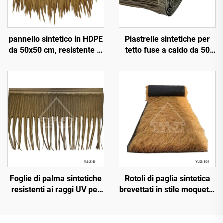
pannello sintetico in HDPE
Piastrelle sintetiche per
da 50x50 cm, resistente ai
tetto fuse a caldo da 50
raggi UV per 15 anni, per
cm x 3 m con resistenza al
tetti di resort tropicali
fuoco migliorata
Foglie di palma sintetiche
Rotoli di paglia sintetica
resistenti ai raggi UV per
brevettati in stile moquette
decorazione paesaggistica
da 1x15 m di larghezza
esterna
per installazione rapida