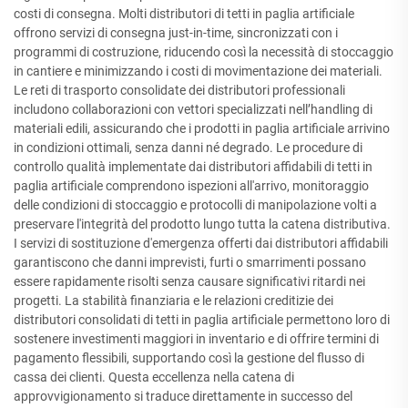
costi di consegna. Molti distributori di tetti in paglia artificiale
offrono servizi di consegna just-in-time, sincronizzati con i
programmi di costruzione, riducendo così la necessità di stoccaggio
in cantiere e minimizzando i costi di movimentazione dei materiali.
Le reti di trasporto consolidate dei distributori professionali
includono collaborazioni con vettori specializzati nell’handling di
materiali edili, assicurando che i prodotti in paglia artificiale arrivino
in condizioni ottimali, senza danni né degrado. Le procedure di
controllo qualità implementate dai distributori affidabili di tetti in
paglia artificiale comprendono ispezioni all'arrivo, monitoraggio
delle condizioni di stoccaggio e protocolli di manipolazione volti a
preservare l'integrità del prodotto lungo tutta la catena distributiva.
I servizi di sostituzione d'emergenza offerti dai distributori affidabili
garantiscono che danni imprevisti, furti o smarrimenti possano
essere rapidamente risolti senza causare significativi ritardi nei
progetti. La stabilità finanziaria e le relazioni creditizie dei
distributori consolidati di tetti in paglia artificiale permettono loro di
sostenere investimenti maggiori in inventario e di offrire termini di
pagamento flessibili, supportando così la gestione del flusso di
cassa dei clienti. Questa eccellenza nella catena di
approvvigionamento si traduce direttamente in successo del