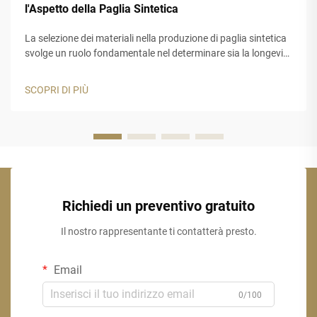
l'Aspetto della Paglia Sintetica
La selezione dei materiali nella produzione di paglia sintetica
svolge un ruolo fondamentale nel determinare sia la longevità
che l'estetica di queste soluzioni per tetti. I prodotti moderni
in paglia sintetica hanno rivoluzionato il settore edile
SCOPRI DI PIÙ
offrendo...
Richiedi un preventivo gratuito
Il nostro rappresentante ti contatterà presto.
Email
0/100