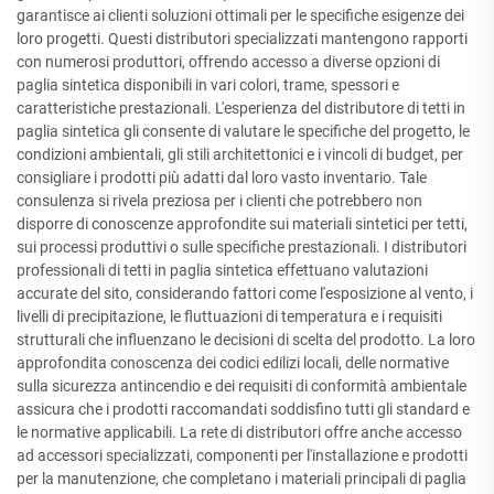
garantisce ai clienti soluzioni ottimali per le specifiche esigenze dei
loro progetti. Questi distributori specializzati mantengono rapporti
con numerosi produttori, offrendo accesso a diverse opzioni di
paglia sintetica disponibili in vari colori, trame, spessori e
caratteristiche prestazionali. L'esperienza del distributore di tetti in
paglia sintetica gli consente di valutare le specifiche del progetto, le
condizioni ambientali, gli stili architettonici e i vincoli di budget, per
consigliare i prodotti più adatti dal loro vasto inventario. Tale
consulenza si rivela preziosa per i clienti che potrebbero non
disporre di conoscenze approfondite sui materiali sintetici per tetti,
sui processi produttivi o sulle specifiche prestazionali. I distributori
professionali di tetti in paglia sintetica effettuano valutazioni
accurate del sito, considerando fattori come l'esposizione al vento, i
livelli di precipitazione, le fluttuazioni di temperatura e i requisiti
strutturali che influenzano le decisioni di scelta del prodotto. La loro
approfondita conoscenza dei codici edilizi locali, delle normative
sulla sicurezza antincendio e dei requisiti di conformità ambientale
assicura che i prodotti raccomandati soddisfino tutti gli standard e
le normative applicabili. La rete di distributori offre anche accesso
ad accessori specializzati, componenti per l'installazione e prodotti
per la manutenzione, che completano i materiali principali di paglia