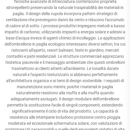
Tecniche avanzate di intrecciatura conferiscono proprietà
idrorepellenti preservando la naturale traspirabilità dei materiali in
paglia. Il design della cupola incorpora pattern strategici di
ventilazione che prevengono danni da vento e riducono l'accumulo
di calore al di sotto. I processi produttivi impiegano metodi a basso
impatto di carbonio, utilizzando impianti a energia solare e adesivi a
base d'acqua invece di agenti chimici di incollaggio. Le applicazioni
dell'ombrellone in paglia ecologico interessano diversi settori, tra cui
ristoranti all'aperto, resort balneari, feste in giardino, mercati
contadini e patii residenziali. Le strutture commerciali apprezzano
l'estetica piacevole e il messaggio ambientale che questi ombrelloni
trasmettono ai clienti attenti all'ambiente. Le tonalità dorate
naturali e l'aspecto testurizzato si abbinano perfettamente
all'architettura organica e ai temi di design sostenibile. I requisiti di
manutenzione sono minimi, poiché i materiali in paglia
naturalmente resistono alla muffa e alla muffa quando
adeguatamente asciugati. Il design modulare dell'ombrellone
permette la sostituzione facile di singoli componenti, estendendo
significativamente il ciclo di vita del prodotto. Le capacità di
resistenza alle intemperie includono protezione contro pioggia
moderata ed eccezionale schermatura solare, con valutazioni di
protezione UV paragonabili a quelle degli equivalenti sintetici di alta