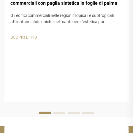
commerciali con paglia sintetica in foglie di palma
Gli edifici commerciali nelle regioni tropicali e subtropicali
affrontano sfide uniche nel mantenere l'estetica pur
garantendo una lunga durata. I materiali tradizionali per tetti
e decorazioni spesso risultano inadeguati quando esposti a
SCOPRI DI PIÙ
raggi UV intensi...