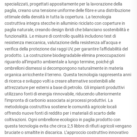
specializzati, progettati appositamente per la lavorazione della
paglia, creano una tensione uniforme delle fibre e una distribuzione
ottimale della densità in tutta la copertura. La tecnologia
costruttiva integra stecche in alluminio riciclato con coperture in
paglia naturale, creando design ibridi che bilanciano sostenibilità e
funzionalità. Le misure di controllo qualità includono test di
resistenza meccanica, valutazione della resistenza all’acqua e
verifica della protezione dai raggi UV, per garantire l'affidabilità del
prodotto. La costruzione biodegradabile elimina preoccupazioni
riguardo all’impatto ambientale a lungo termine, poiché gli
ombrelloni dismessi si decompongono naturalmente in materia
organica arricchente il terreno. Questa tecnologia rappresenta anni
di ricerca e sviluppo volti a creare alternative sostenibili alle
attrezzature per esterni a base di petrolio. Gli impianti produttivi
utilizzano fonti di energia rinnovabile, riducendo ulteriormente
l’impronta di carbonio associata ai processi produttivi. La
metodologia costruttiva sostiene le comunità agricole locali
offrendo nuove fonti di reddito per i materiali di scarto delle
coltivazioni. Ogni ombrellone ecologico in paglia prodotto con
questa tecnologia evita che circa 2,5 libbre di rifiuti agricoli vengano
bruciate o smaltite in discarica. L’approccio costruttivo innovativo