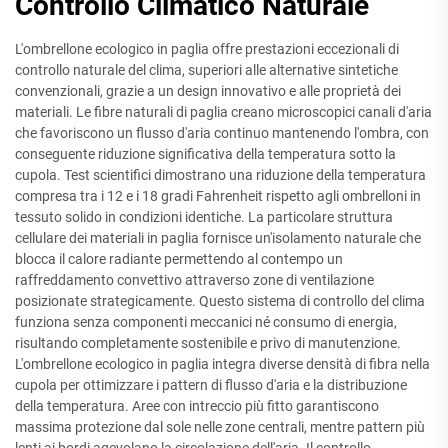
Controllo Climatico Naturale
L'ombrellone ecologico in paglia offre prestazioni eccezionali di
controllo naturale del clima, superiori alle alternative sintetiche
convenzionali, grazie a un design innovativo e alle proprietà dei
materiali. Le fibre naturali di paglia creano microscopici canali d'aria
che favoriscono un flusso d'aria continuo mantenendo l'ombra, con
conseguente riduzione significativa della temperatura sotto la
cupola. Test scientifici dimostrano una riduzione della temperatura
compresa tra i 12 e i 18 gradi Fahrenheit rispetto agli ombrelloni in
tessuto solido in condizioni identiche. La particolare struttura
cellulare dei materiali in paglia fornisce un'isolamento naturale che
blocca il calore radiante permettendo al contempo un
raffreddamento convettivo attraverso zone di ventilazione
posizionate strategicamente. Questo sistema di controllo del clima
funziona senza componenti meccanici né consumo di energia,
risultando completamente sostenibile e privo di manutenzione.
L'ombrellone ecologico in paglia integra diverse densità di fibra nella
cupola per ottimizzare i pattern di flusso d'aria e la distribuzione
della temperatura. Aree con intreccio più fitto garantiscono
massima protezione dal sole nelle zone centrali, mentre pattern più