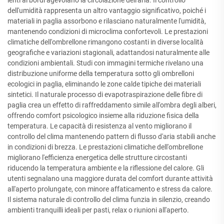
lenti ai bordi agevolano la circolazione dell'aria. Il controllo
dell'umidità rappresenta un altro vantaggio significativo, poiché i
materiali in paglia assorbono e rilasciano naturalmente l'umidità,
mantenendo condizioni di microclima confortevoli. Le prestazioni
climatiche dell'ombrellone rimangono costanti in diverse località
geografiche e variazioni stagionali, adattandosi naturalmente alle
condizioni ambientali. Studi con immagini termiche rivelano una
distribuzione uniforme della temperatura sotto gli ombrelloni
ecologici in paglia, eliminando le zone calde tipiche dei materiali
sintetici. Il naturale processo di evapotraspirazione delle fibre di
paglia crea un effetto di raffreddamento simile all'ombra degli alberi,
offrendo comfort psicologico insieme alla riduzione fisica della
temperatura. Le capacità di resistenza al vento migliorano il
controllo del clima mantenendo pattern di flusso d'aria stabili anche
in condizioni di brezza. Le prestazioni climatiche dell'ombrellone
migliorano l'efficienza energetica delle strutture circostanti
riducendo la temperatura ambiente e la riflessione del calore. Gli
utenti segnalano una maggiore durata del comfort durante attività
all'aperto prolungate, con minore affaticamento e stress da calore.
Il sistema naturale di controllo del clima funzia in silenzio, creando
ambienti tranquilli ideali per pasti, relax o riunioni all'aperto.