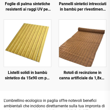
Foglie di palma sintetiche
Pannelli sintetici intrecciati
resistenti ai raggi UV per
in bambù per rivestimenti
decorazione paesaggistica
murali interni ed esterni
esterna
Listelli solidi in bambù
Rotoli di recinzione in
sintetico da 15x90 cm per
canna artificiale da 1,8x10
pavimentazioni e
m per schermatura della
rivestimenti
privacy
L'ombrellino ecologico in paglia offre notevoli benefici
ambientali che incidono direttamente sulla tua impronta di