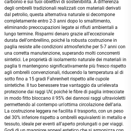
carbonio e sui tuoi obiettivi di sostenibilità. A differenza
degli ombrelli tradizionali realizzati con materiali derivati
dal petrolio, questa alternativa naturale si decompone
completamente entro 2-3 anni dopo lo smaltimento,
eliminando preoccupazioni legate ai rifiuti ambientali a
lungo termine. Risparmi denaro grazie all'eccezionale
durata dell'ombrellino, poiché la robusta costruzione in
paglia resiste alle condizioni atmosferiche per 5-7 anni con
una corretta manutenzione, superando molti concorrenti
sintetici. Le proprietà di isolamento naturale dei materiali in
paglia ti mantengono significativamente più fresco rispetto
agli ombrelli convenzionali, riducendo la temperatura al di
sotto fino a 15 gradi Fahrenheit rispetto alle cupole
sintetiche. Il tuo benessere trae vantaggio da un'elevata
protezione dai raggi UV, poiché le fibre di paglia intrecciate
in modo fitto bloccano il 95% dei dannosi raggi ultravioletti
permettendo al contempo un'ottima circolazione dell'aria.
La costruzione leggera ne facilita il trasporto, con un peso
del 30% inferiore rispetto a ombrelli equivalenti in metallo e
tessuto, ideale per eventi all'aperto prolungati o per viaggi.
Godi di un maggiore appeal estetico che si armonizza con